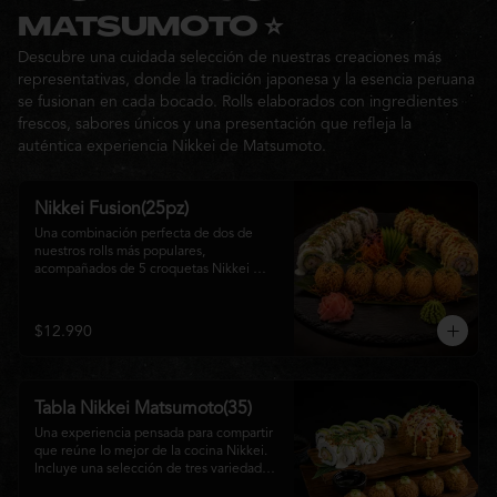
Ideal para: una cita, una salida con 
MATSUMOTO ⭐
amigos o una noche especial llena de 
Descubre una cuidada selección de nuestras creaciones más
sabor y buena compañía.
representativas, donde la tradición japonesa y la esencia peruana
se fusionan en cada bocado. Rolls elaborados con ingredientes
frescos, sabores únicos y una presentación que refleja la
auténtica experiencia Nikkei de Matsumoto.
Nikkei Fusion(25pz)
Una combinación perfecta de dos de 
nuestros rolls más populares, 
acompañados de 5 croquetas Nikkei 
doradas y crujientes, rellenas de queso 
crema y salmón, servidas con una 
cremosa salsa de la casa. Una tabla que 
$12.990
reúne diferentes texturas y sabores, ideal 
para compartir y disfrutar de la auténtica 
fusión de la cocina japonesa con 
inspiración peruana.
Tabla Nikkei Matsumoto(35)
Una experiencia pensada para compartir 
que reúne lo mejor de la cocina Nikkei. 
Incluye una selección de tres variedades 
de rolls cuidadosamente preparados, 