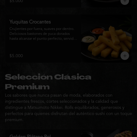
$5.000
sabor de la cocina nikkei.
Yuquitas Crocantes
Crujientes por fuera, suaves por dentro. 
Deliciosos bastones de yuca dorados 
hasta alcanzar el punto perfecto, servidos 
con una selección de salsas de la casa. 
Un acompañamiento irresistible para 
compartir o complementar cualquier 
$5.000
experiencia Matsumoto Nikkei.
Selección Clásica
Premium
Los sabores que nunca pasan de moda, elaborados con
ingredientes frescos, cortes seleccionados y la calidad que
distingue a Matsumoto Nikkei. Rolls equilibrados, generosos y
perfectos para quienes disfrutan del auténtico sushi con un toque
premium.