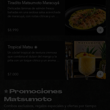
Tiradito Matsumoto Maracuyá
Delicadas láminas de salmón fresco 
bañadas en una sedosa salsa acevichada 
de maracuyá, con notas cítricas y un 
equilibrio perfecto entre dulzor y acidez. 
Terminado con alcaparras, finas rodajas 
de ají rojo, aceite de cilantro, brotes 
$8.990
frescos y pimienta recién molida. Un 
plato ligero, elegante y lleno de frescura 
que representa la esencia de la cocina 
nikkei.
Tropical Matsu ☀️
Un cóctel tropical de textura cremosa 
que combina el dulzor del mango y la 
piña con un toque cítrico y un aroma 
fresco de menta. Refrescante, exótico y 
perfecto para disfrutar junto a la cocina 
nikkei de Matsumoto.
$7.000
⭐ Promociones
Matsumoto
Combos exclusivos, regalos especiales y ofertas por tiempo