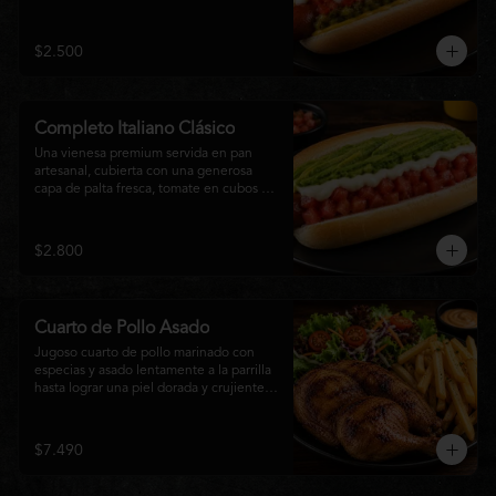
relish, mostaza y una generosa capa de 
mayonesa casera.
$2.500
Completo Italiano Clásico
Una vienesa premium servida en pan 
artesanal, cubierta con una generosa 
capa de palta fresca, tomate en cubos y 
mayonesa casera. Un clásico chileno 
preparado con ingredientes frescos, 
cremoso, sabroso y perfecto para 
$2.800
disfrutar en cualquier momento.
Cuarto de Pollo Asado
Jugoso cuarto de pollo marinado con 
especias y asado lentamente a la parrilla 
hasta lograr una piel dorada y crujiente. 
Acompañado de una generosa porción 
de papas fritas y una fresca ensalada de 
lechuga, tomate y vegetales de 
$7.490
temporada. Un plato clásico, abundante y 
lleno de sabor, ideal para disfrutar en 
cualquier momento.