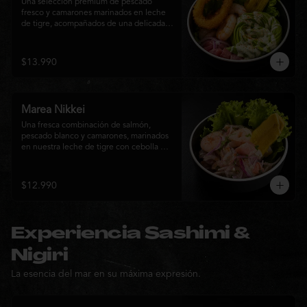
Una selección premium de pescado 
fresco y camarones marinados en leche 
de tigre, acompañados de una delicada 
rosa de palta, aros de calamar crocante y 
chips de plátano. Una creación Nikkei 
que combina frescura, textura y 
$13.990
elegancia en cada bocado.
Marea Nikkei
Una fresca combinación de salmón, 
pescado blanco y camarones, marinados 
en nuestra leche de tigre con cebolla 
morada y cilantro fresco. Acompañado de 
chips de plátano crocante y hojas verdes 
para una experiencia Nikkei llena de 
$12.990
frescura, equilibrio y sabor.
Experiencia Sashimi &
Nigiri
La esencia del mar en su máxima expresión.