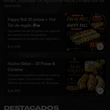
limitado, preparadas con ingredientes frescos y el sabor que nos
caracteriza.
Happy Roll 30 piezas + Hot
Tori de regalo 🎁🍣
Una selección de 30 piezas con algunos 
de nuestros rolls más pedidos, 
preparados al momento con ingredientes 
frescos y el auténtico estilo de 
$13.990
Matsumoto Nikkei. Una promoción 
pensada para compartir y disfrutar de una 
gran variedad de sabores.

Incluye un Hot Tori de regalo (10 piezas): 
Noche Nikkei – 30 Piezas &
un roll crujiente relleno de pollo, queso 
Cócteles
crema y cebollín, frito en panko hasta 
obtener un dorado perfecto y una 
Descubre el equilibrio perfecto entre la 
textura irresistible.
cocina nikkei y la coctelería clásica. 
Disfruta de una selección de 30 piezas 
premium preparadas con ingredientes 
$24.990
frescos, acompañadas de 2 Pisco Sour o 
2 Mojitos Clásicos. Una experiencia 
pensada para compartir, celebrar y 
disfrutar de los sabores que hacen única 
a Matsumoto Nikkei.

DESTACADOS