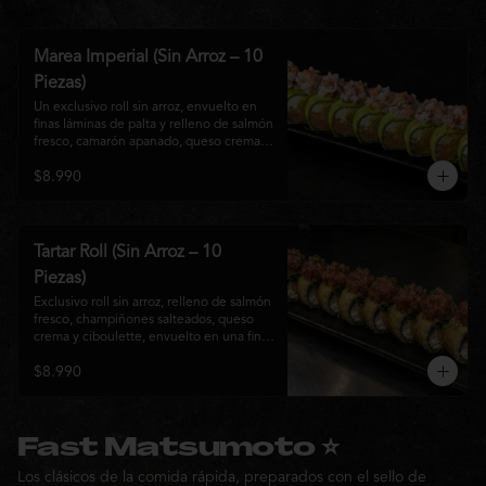
Marea Imperial (Sin Arroz – 10
Piezas)
Un exclusivo roll sin arroz, envuelto en 
finas láminas de palta y relleno de salmón 
fresco, camarón apanado, queso crema y 
cebollín. Coronado con un delicado 
$8.990
ceviche mixto marinado en leche de 
tigre, cebolla morada, cilantro y un sutil 
toque de ají, creando una combinación 
perfecta entre frescura, cremosidad y 
crocancia. Una creación premium que 
Tartar Roll (Sin Arroz – 10
representa la esencia de la cocina Nikkei.
Piezas)
Exclusivo roll sin arroz, relleno de salmón 
fresco, champiñones salteados, queso 
crema y ciboulette, envuelto en una fina 
capa crocante. Coronado con un 
$8.990
delicado tartar de atún fresco sazonado 
con salsa Nikkei, cebollín y un toque de 
sésamo, logrando una combinación 
perfecta entre cremosidad, frescura y 
textura en cada bocado.
Fast Matsumoto ⭐
Los clásicos de la comida rápida, preparados con el sello de