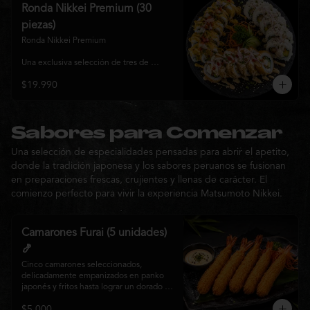
y sabor, ideal para compartir entre 3 y 4 
Ronda Nikkei Premium (30
personas.
piezas)
Ronda Nikkei Premium

Una exclusiva selección de tres de 
nuestros rolls premium, cuidadosamente 
$19.990
elaborados con ingredientes frescos y 
coronados con toppings de inspiración 
nikkei. Una experiencia que combina 
frescura, crocancia y cremosidad, 
pensada para compartir y descubrir la 
Sabores para Comenzar
esencia de Matsumoto Nikkei en cada 
Una selección de especialidades pensadas para abrir el apetito,
bocado.
donde la tradición japonesa y los sabores peruanos se fusionan
en preparaciones frescas, crujientes y llenas de carácter. El
comienzo perfecto para vivir la experiencia Matsumoto Nikkei.
Camarones Furai (5 unidades)
🍤
Cinco camarones seleccionados, 
delicadamente empanizados en panko 
japonés y fritos hasta lograr un dorado 
perfecto. Crujientes por fuera y jugosos 
$5.000
por dentro, acompañados de nuestra 