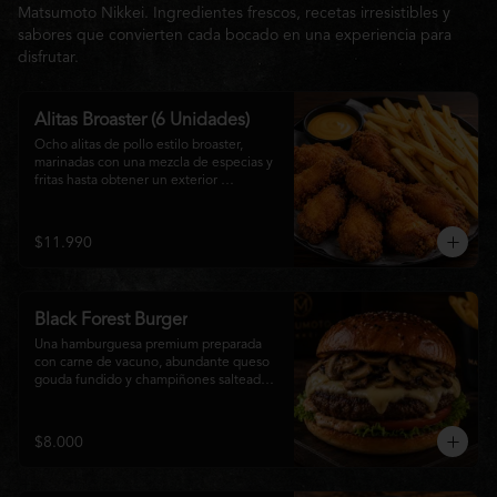
Matsumoto Nikkei. Ingredientes frescos, recetas irresistibles y
sabores que convierten cada bocado en una experiencia para
disfrutar.
Alitas Broaster (6 Unidades)
Ocho alitas de pollo estilo broaster, 
marinadas con una mezcla de especias y 
fritas hasta obtener un exterior 
irresistiblemente crujiente y un interior 
tierno y jugoso. Acompañadas de una 
generosa porción de papas fritas doradas 
$11.990
y una salsa a elección. El picoteo 
perfecto para compartir o disfrutar sin 
límites.
Black Forest Burger
Una hamburguesa premium preparada 
con carne de vacuno, abundante queso 
gouda fundido y champiñones salteados 
en mantequilla, acompañados de 
lechuga fresca, tomate, mayonesa casera 
y nuestra exclusiva salsa Matsumoto, 
$8.000
todo servido en un suave pan brioche 
tostado. Una combinación cremosa, 
intensa y llena de sabor para quienes 