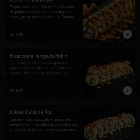
Golden Plátano Rol
Exquisito roll envuelto en finas láminas 
de plátano maduro, relleno con pollo 
crispy, queso crema y cebollín. Bañado 
con una cremosa salsa fuji y un toque de 
salsa teriyaki, finalizado con sésamo 
tostado y cebollín fresco. Una 
$6.490
combinación perfecta entre el dulzor del 
plátano y los intensos sabores de la 
cocina nikkei.
Huancaína Tempura Roll ⭐
Crujiente roll de camarón apanado, 
queso crema y cebollín, envuelto en 
panko y frito al punto perfecto. Se 
corona con salmón y pescado blanco en 
tempura, finas láminas de cebolla morada 
y una sedosa salsa huancaína, finalizada 
$6.490
con toques de pimentón rojo fresco que 
aportan equilibrio, color y un auténtico 
carácter nikkei.
Nikkei Ceviche Roll
Camarón apanado, palta y queso crema 
envueltos en una delicada capa de arroz 
y nori. Coronado con un fresco ceviche 
nikkei de salmón y pescado blanco, 
cebolla morada y nuestra salsa especial, 