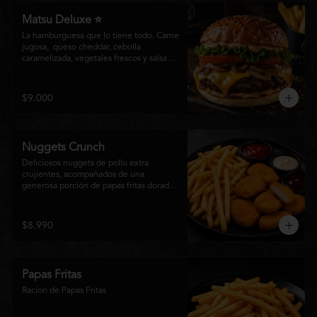
Matsu Deluxe ⭐
La hamburguesa que lo tiene todo. Carne 
jugosa,  queso cheddar, cebolla 
caramelizada, vegetales frescos y salsa 
especial Matsumoto en un suave pan 
brioche. Un clásico irresistible, hecho 
para los amantes de las grandes 
$9.000
hamburguesas.
Nuggets Crunch
Deliciosos nuggets de pollo extra 
crujientes, acompañados de una 
generosa porción de papas fritas doradas 
y servidos con salsa BBQ, mayonesa y 
kétchup. Una combinación clásica, 
irresistible y perfecta para cualquier 
$8.990
ocasión.
Papas Fritas
Racion de Papas Fritas