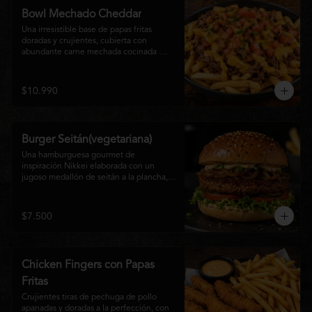
disfrutan las hamburguesas gourmet.
Bowl Mechado Cheddar
Una irresistible base de papas fritas 
doradas y crujientes, cubierta con 
abundante carne mechada cocinada 
lentamente, bañada en cremosa salsa 
cheddar, tomate fresco en cubos y un 
toque de cebollín que aporta frescura y 
$10.990
color. Un bowl abundante, perfecto para 
compartir... o disfrutar por completo.
Burger Seitán(vegetariana)
Una hamburguesa gourmet de 
inspiración Nikkei elaborada con un 
jugoso medallón de seitán a la plancha, 
cebolla caramelizada, lechuga fresca, 
tomate,  y mayonesa de la casa, servida 
en pan brioche tostado. Una opción 
$7.500
100% vegetal que destaca por su textura, 
sabor intenso y equilibrio perfecto entre 
lo dulce, lo fresco y lo umami. Ideal para 
quienes buscan una experiencia 
Chicken Fingers con Papas
diferente sin renunciar al sabor.
Fritas
Crujientes tiras de pechuga de pollo 
apanadas y doradas a la perfección, con 