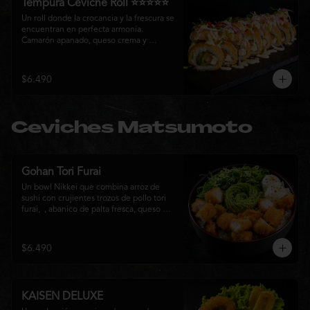
Tempura Ceviche Roll ⭐⭐⭐⭐⭐
Un roll donde la crocancia y la frescura se 
encuentran en perfecta armonía. 
Camarón apanado, queso crema y 
cebollín, envueltos en panko y fritos 
hasta alcanzar un dorado perfecto. Se 
corona con salmón y pescado blanco en 
$6.490
tempura, cebolla morada, una sedosa 
salsa acevichada, cilantro fresco y 
delicados toques de pimentón rojo, 
logrando una experiencia intensa, 
Ceviches Matsumoto
equilibrada y auténticamente nikkei.
Gohan Tori Furai
Un bowl Nikkei que combina arroz de 
sushi con crujientes trozos de pollo tori 
furai,  , abanico de palta fresca, queso 
crema y cebollín, terminado con semillas 
de sésamo. Una fusión de texturas y 
sabores que equilibra lo crocante, lo 
$6.490
fresco y lo cremoso en cada bocado. 
Ideal para quienes buscan una comida 
completa y llena de sabor.
KAISEN DELUXE