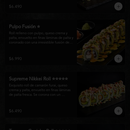
creando un equilibrio perfecto entre 
$6.490
frescura, cremosidad y crocancia en cada 
bocado.
Pulpo Fusión ⭐
Roll relleno con pulpo, queso crema y 
palta, envuelto en finas láminas de palta y 
coronado con una irresistible fusión de 
salsa acevichada y huancaína. Finalizado 
con cebollín fresco, sésamo tostado y 
láminas de pulpo, ofreciendo una 
$6.990
combinación perfecta entre frescura, 
cremosidad
Supreme Nikkei Roll ⭐⭐⭐⭐⭐
Exquisito roll de camarón furai, queso 
crema y palta, envuelto en finas láminas 
de palta fresca. Se corona con un 
delicado ceviche de atún preparado al 
estilo nikkei, creando una armoniosa 
fusión de texturas, frescura y sabores que 
$6.490
resaltan la esencia del Pacífico.