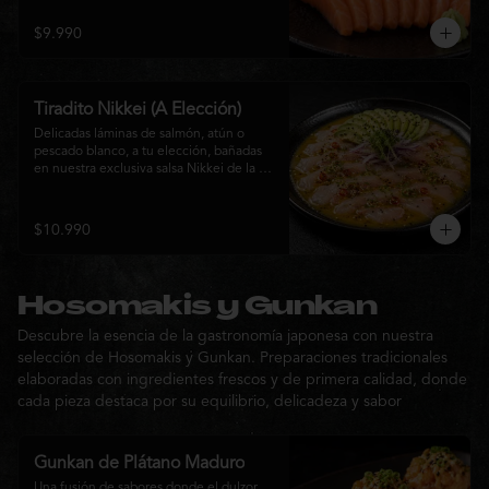
$9.990
Tiradito Nikkei (A Elección)
Delicadas láminas de salmón, atún o 
pescado blanco, a tu elección, bañadas 
en nuestra exclusiva salsa Nikkei de la 
casa. Su equilibrio entre cítricos, ají y 
notas orientales se complementa con 
palta, cebolla morada, ají fresco, brotes y 
$10.990
sésamo, ofreciendo una experiencia 
fresca, sofisticada y llena de sabor.
Hosomakis y Gunkan
Descubre la esencia de la gastronomía japonesa con nuestra
selección de Hosomakis y Gunkan. Preparaciones tradicionales
elaboradas con ingredientes frescos y de primera calidad, donde
cada pieza destaca por su equilibrio, delicadeza y sabor
Gunkan de Plátano Maduro
Una fusión de sabores donde el dulzor 