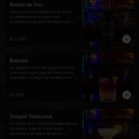
Botella de Vino
Descubre nuestra selección de vinos 
cuidadosamente elegidos para 
acompañar cada plato de Matsumoto 
Nikkei. Contamos con opciones de vinos 
tintos, blancos
$12.000
Bramble
Un elegante cóctel de origen británico 
que combina gin, jugo de limón recién 
exprimido, un toque de almíbar y licor de 
mora sobre hielo triturado. Refrescante, 
frutal y con un equilibrio perfecto entre 
dulzor y acidez, es una opción sofisticada 
$7.000
para disfrutar en cualquier momento y 
complementar la experiencia de 
Matsumoto Nikkei.
Daiquirí Tradicional
Un clásico de la coctelería preparado con 
ron blanco, jugo de limón recién 
exprimido y un toque de azúcar, 
mezclado con hielo frappé hasta lograr 