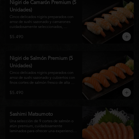
Nigiri de Camarón Premium (5
Unidades)
Cinco delicados nigiris preparados con 
arroz de sushi sazonado y camarones 
cuidadosamente seleccionados, 
elaborados al estilo tradicional japonés. 
$5.490
Su textura suave, frescura y sabor natural 
crean una experiencia equilibrada y 
refinada, perfecta para los amantes de la 
cocina Nikkei.
Nigiri de Salmón Premium (5
Unidades)
Cinco delicados nigiris preparados con 
arroz de sushi sazonado y cubiertos con 
finos cortes de salmón fresco de alta 
calidad. Una propuesta clásica de la 
$5.490
gastronomía japonesa que destaca por su 
frescura, suavidad y equilibrio, ideal para 
quienes disfrutan del sabor auténtico del 
salmón.
Sashimi Matsumoto
Una selección de 9 cortes de salmón o 
atún premium, cuidadosamente 
laminados para ofrecer una experiencia 
auténtica y llena de frescura.