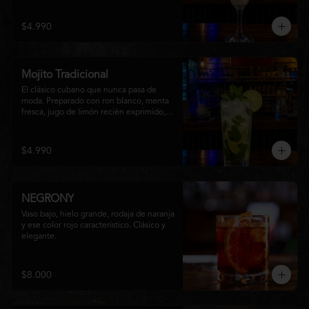
una textura suave y refrescante. Un 
cóctel equilibrado, de notas cítricas y 
$4.990
sabor intenso, perfecto para disfrutar en 
cualquier ocasión o acompañar la 
experiencia gastronómica de Matsumoto 
Nikkei.
Mojito Tradicional
El clásico cubano que nunca pasa de 
moda. Preparado con ron blanco, menta 
fresca, jugo de limón recién exprimido, 
azúcar, agua con gas y abundante hielo 
triturado. Un cóctel refrescante, 
aromático y perfectamente equilibrado, 
$4.990
ideal para disfrutar en cualquier ocasión.
NEGRONY
Vaso bajo, hielo grande, rodaja de naranja 
y ese color rojo característico. Clásico y 
elegante.
$8.000