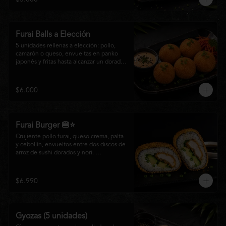
salsa especial de la casa, ideales para 
disfrutar como entrada o para compartir 
con el auténtico sabor de la cocina 
nikkei.
Furai Balls a Elección
5 unidades rellenas a elección: pollo, 
camarón o queso, envueltas en panko 
japonés y fritas hasta alcanzar un dorado 
perfecto. Acompañadas de nuestra salsa 
especial de la casa.
$6.000
Furai Burger 🍔⭐
Crujiente pollo furai, queso crema, palta 
y cebollín, envueltos entre dos discos de 
arroz de sushi dorados y nori. 
Acompañado de nuestra salsa especial 
Matsumoto, una creación que fusiona la 
tradición japonesa con el sabor nikkei en 
$6.990
cada bocado.
Gyozas (5 unidades)