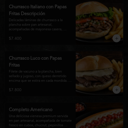
auténtico
Churrasco Italiano con Papas
Fritas Descripción
Delicadas láminas de churrasco a la 
plancha sobre pan artesanal, 
acompañadas de mayonesa casera, 
tomate fresco, palta cremosa y lechuga 
$7.400
crocante. Servido con una generosa 
porción de papas fritas doradas y 
crujientes
Churrasco Luco con Papas
Fritas
Filete de vacuno a la plancha, bien 
sellado y jugoso, con queso derretido 
encima que se estira en cada mordida. 
Todo servido en pan marraqueta caliente 
$7.800
y crujiente. Simple, directo y 
contundente.El nombre "Luco" viene del 
Bar Lúgano en Santiago. Es para los que 
aman carne + queso y nada más.
Completo Americano
Una deliciosa vienesa premium servida 
en pan artesanal, acompañada de tomate 
fresco en cubos, chucrut, pepinillos 