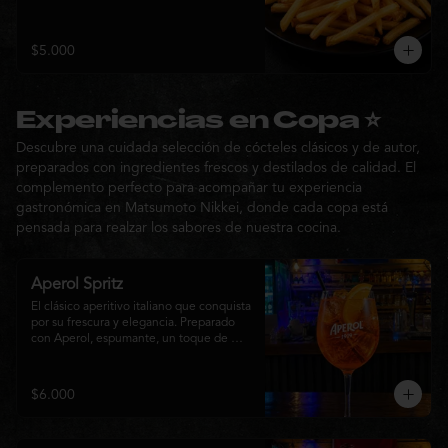
$5.000
Experiencias en Copa ⭐
Descubre una cuidada selección de cócteles clásicos y de autor,
preparados con ingredientes frescos y destilados de calidad. El
complemento perfecto para acompañar tu experiencia
gastronómica en Matsumoto Nikkei, donde cada copa está
pensada para realzar los sabores de nuestra cocina.
Aperol Spritz
El clásico aperitivo italiano que conquista 
por su frescura y elegancia. Preparado 
con Aperol, espumante, un toque de 
agua con gas, abundante hielo y una 
rodaja de naranja fresca. Un cóctel ligero, 
refrescante y de notas cítricas, perfecto 
$6.000
para disfrutar antes de la comida o 
acompañar la experiencia gastronómica 
de Matsumoto Nikkei.