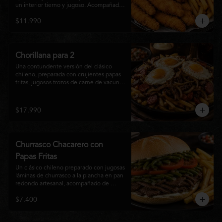
un interior tierno y jugoso. Acompañadas 
de una generosa porción de papas fritas 
$11.990
doradas y una salsa a elección. Un clásico 
irresistible, perfecto para compartir o 
disfrutar como una comida llena de sabor 
y crocancia.
Chorillana para 2
Una contundente versión del clásico 
chileno, preparada con crujientes papas 
fritas, jugosos trozos de carne de vacuno 
salteados al punto, chorizo grillado, 
cebolla caramelizada y coronada con tres 
huevos fritos de yema cremosa. Un plato 
$17.990
perfecto para compartir y disfrutar con 
una cerveza bien helada o tu cóctel 
favorito. Ideal para 2 a 4 personas.
Churrasco Chacarero con
Papas Fritas
Un clásico chileno preparado con jugosas 
láminas de churrasco a la plancha en pan 
redondo artesanal, acompañado de 
abundantes porotos verdes salteados, 
$7.400
frescas rodajas de tomate, mayonesa 
casera y una generosa porción de papas 
fritas doradas y crujientes. Sabor 