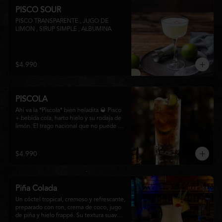
PISCO SOUR
PISCO TRANSPARENTE , JUGO DE 
LIMON , SIRUP SIMPLE , ALBUMINA
$4.990
PISCOLA
Ahí va la *Piscola* bien heladita 🥃 Pisco 
+ bebida cola, harto hielo y su rodaja de 
limón. El trago nacional que no puede 
faltar en ninguna junta. Clásico de barra 
chilena.
$4.990
Piña Colada
Un cóctel tropical, cremoso y refrescante, 
preparado con ron, crema de coco, jugo 
de piña y hielo frappé. Su textura suave y 