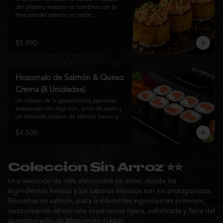
del plátano maduro se combina con la 
frescura del salmón en tartar, 
acompañado de salsa nikkei, cebollín y 
sésamo tostado para una experiencia 
única.
$5.990
Hosomaki de Salmón & Queso
Crema (8 Unidades)
Un clásico de la gastronomía japonesa 
elaborado con alga nori, arroz de sushi y 
un delicado relleno de salmón fresco y 
queso crema. Su combinación de sabores 
$4.500
suaves y textura cremosa ofrece una 
experiencia equilibrada, fresca y 
auténtica en cada bocado.
Colección Sin Arroz ⭐⭐
Una selección de rolls elaborados sin arroz, donde los
ingredientes frescos y los sabores intensos son los protagonistas.
Envueltos en salmón, palta o diferentes ingredientes premium,
cada creación ofrece una experiencia ligera, sofisticada y llena del
auténtico sello de Matsumoto Nikkei.