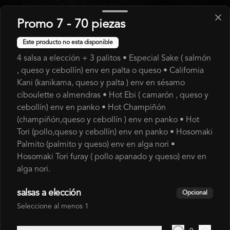
BEBIDAS
Promo 7 - 70 piezas
Este producto no esta disponible
COCA COLA 1,5L
4 salsa a elección + 3 palitos • Especial Sake ( salmón
, queso y cebollín) env en palta o queso • California
Kani (kanikama, queso y palta ) env en sésamo
ciboulette o almendras • Hot Ebi ( camarón , queso y
$3.000
cebollín) env en panko • Hot Champiñón
(champiñón,queso y cebollín ) env en panko • Hot
Tori (pollo,queso y cebollín) env en panko • Hosomaki
COCA COLA 350 ML
Palmito (palmito y queso) env en alga nori •
Hosomaki Tori furay ( pollo apanado y queso) env en
alga nori.
salsas a elección
Opcional
$1.800
Seleccione al menos 1