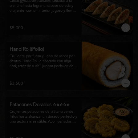
Cinco gyozas artesanales, selladas a la 
plancha hasta lograr una base dorada y 
crujiente, con un interior jugoso y lleno 
de sabor. Acompañadas de una delicada 
salsa oriental de la casa, son el equilibrio 
perfecto entre tradición japonesa y la 
$5.000
esencia de la cocina nikkei, ideales para 
comenzar una experiencia gastronómica 
única.
Hand Roll(Pollo)
Crujiente por fuera y lleno de sabor por 
dentro. Hand Roll elaborado con alga 
nori, arroz de sushi, jugosa pechuga de 
pollo crispy y queso crema, envuelto en 
una fina capa dorada y crocante. Una 
combinación perfecta de textura y 
$3.500
cremosidad que convierte este clásico en 
una experiencia irresistible.
Patacones Dorados ⭐⭐⭐⭐⭐
Crujientes patacones de plátano verde, 
fritos hasta alcanzar un dorado perfecto y 
una textura irresistible. Acompañados de 
nuestra salsa especial de la casa, son el 
complemento ideal para compartir o 
disfrutar como entrada con el auténtico 