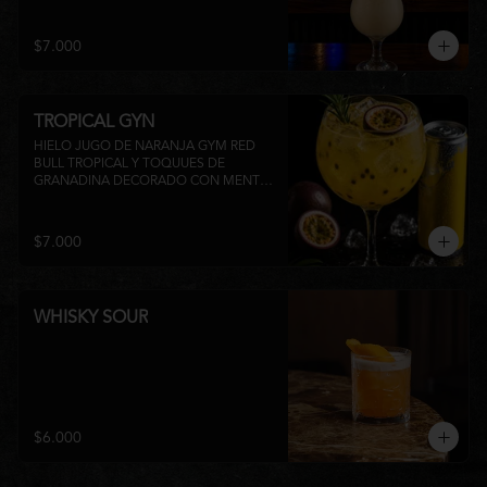
su inconfundible sabor dulce lo 
convierten en la elección perfecta para 
disfrutar de un momento de relajo o 
$7.000
acompañar la experiencia gastronómica 
de Matsumoto Nikkei. 🍍🥥
TROPICAL GYN
HIELO JUGO DE NARANJA GYM RED 
BULL TROPICAL Y TOQUUES DE 
GRANADINA DECORADO CON MENTA 
Y TROZOS DE FRUTA A 
DISPONIBILIDAD
$7.000
WHISKY SOUR
$6.000