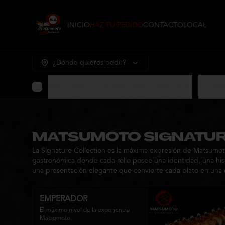
INICIO
HAZ TU PEDIDO
CONTACTO
LOCAL
¿Dónde quieres pedir?
MATSUMOTO SIGNATURE COLECCION
⭐ Prom
MATSUMOTO SIGNATUR
La Signature Collection es la máxima expresión de Matsumoto
gastronómica donde cada rollo posee una identidad, una histo
una presentación elegante que convierte cada plato en una 
EMPERADOR
El máximo nivel de la experiencia 
Matsumoto.
