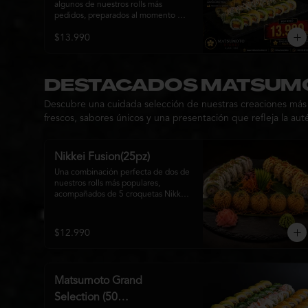
algunos de nuestros rolls más 
pedidos, preparados al momento 
con ingredientes frescos y el 
$13.990
auténtico estilo de Matsumoto 
Nikkei. Una promoción pensada para 
compartir y disfrutar de una gran 
variedad de sabores.

DESTACADOS MATSUMO
Incluye un Hot Tori de regalo (10 
Descubre una cuidada selección de nuestras creaciones más r
piezas): un roll crujiente relleno de 
pollo, queso crema y cebollín, frito 
frescos, sabores únicos y una presentación que refleja la au
en panko hasta obtener un dorado 
perfecto y una textura irresistible.
Nikkei Fusion(25pz)
Una combinación perfecta de dos de 
nuestros rolls más populares, 
acompañados de 5 croquetas Nikkei 
doradas y crujientes, rellenas de 
queso crema y salmón, servidas con 
una cremosa salsa de la casa. Una 
$12.990
tabla que reúne diferentes texturas y 
sabores, ideal para compartir y 
disfrutar de la auténtica fusión de la 
cocina japonesa con inspiración 
Matsumoto Grand
peruana.
Selection (50