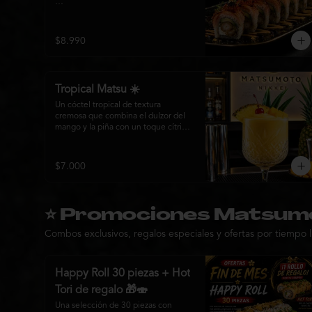
Una creación exclusiva elaborada 
con langostino tempura, queso 
crema y palta Hass, envuelta en finas 
$8.990
láminas de salmón premium 
flameado. Coronado masago, Y 
láminas de oro comestible y nuestra 
inconfundible Salsa Emperador, una 
Tropical Matsu ☀️
reducción nikkei que realza cada 
bocado con elegancia y 
Un cóctel tropical de textura 
profundidad.

cremosa que combina el dulzor del 
mango y la piña con un toque cítrico 
Más que un roll, una obra maestra 
y un aroma fresco de menta. 
diseñada para quienes buscan lo 
Refrescante, exótico y perfecto para 
extraordinario.
disfrutar junto a la cocina nikkei de 
$7.000
Matsumoto.
⭐ Promociones Matsum
Combos exclusivos, regalos especiales y ofertas por tiempo l
Happy Roll 30 piezas + Hot
Tori de regalo 🎁🍣
Una selección de 30 piezas con 