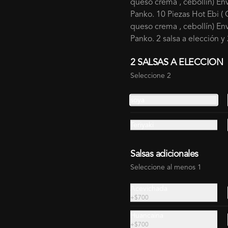
queso crema , cebollín) En
por dentro. Hand Roll elaborado con 
Panko. 10 Piezas Hot Ebi (
alga nori, arroz de sushi, jugosa 
pechuga de pollo crispy y queso 
queso crema , cebollín) En
crema, envuelto en una fina capa 
Panko. 2 salsa a elección y 
dorada y crocante. Una combinación 
$3.500
perfecta de textura y cremosidad 
que convierte este clásico en una 
2 SALSAS A ELECCION
experiencia irresistible.
Seleccione 2
soya
Teriyaki
Salsas adicionales
Seleccione al menos 1
ium
entes frescos, cortes seleccionados y la calidad que distingue a Mats
Acevichada
emium.
+
$700
Huancaina
Huancaína Tempura Roll ⭐
+
$700