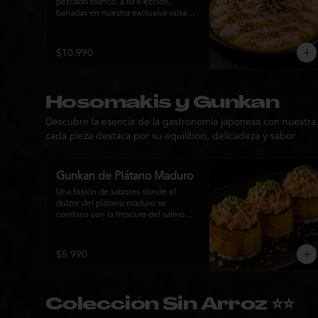
pescado blanco, a tu elección, 
bañadas en nuestra exclusiva salsa 
Nikkei de la casa. Su equilibrio entre 
cítricos, ají y notas orientales se 
complementa con palta, cebolla 
$10.990
morada, ají fresco, brotes y sésamo, 
ofreciendo una experiencia fresca, 
sofisticada y llena de sabor.
Hosomakis y Gunkan
Descubre la esencia de la gastronomía japonesa con nuestra
cada pieza destaca por su equilibrio, delicadeza y sabor
Gunkan de Plátano Maduro
Una fusión de sabores donde el 
dulzor del plátano maduro se 
combina con la frescura del salmón 
en tartar, acompañado de salsa 
nikkei, cebollín y sésamo tostado 
para una experiencia única.
$5.990
Colección Sin Arroz ⭐⭐