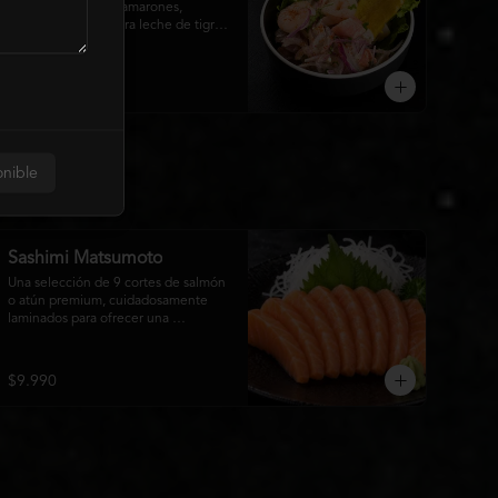
pescado blanco y camarones, 
marinados en nuestra leche de tigre 
con cebolla morada y cilantro fresco. 
Acompañado de chips de plátano 
crocante y hojas verdes para una 
$12.990
experiencia Nikkei llena de frescura, 
equilibrio y sabor.
onible
Sashimi Matsumoto
Una selección de 9 cortes de salmón 
o atún premium, cuidadosamente 
laminados para ofrecer una 
experiencia auténtica y llena de 
frescura.
$9.990