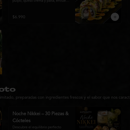
pulpo, queso crema y palta, envuelto 
en finas láminas de palta y coronado 
con una irresistible fusión de salsa 
acevichada y huancaína. Finalizado 
$6.990
con cebollín fresco, sésamo tostado 
y láminas de pulpo, ofreciendo una 
combinación perfecta entre frescura
oto
imitado, preparadas con ingredientes frescos y el sabor que nos caract
Noche Nikkei – 30 Piezas &
Cócteles
Descubre el equilibrio perfecto 