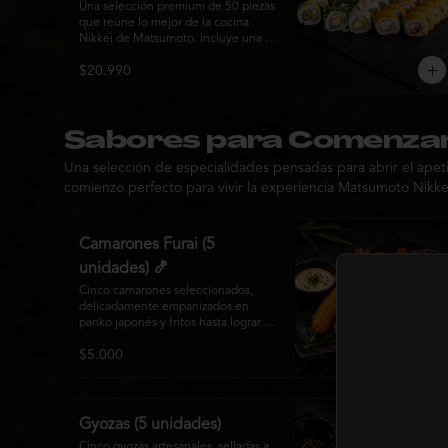
piezas)⭐⭐⭐⭐⭐
Una selección premium de 50 piezas 
que reúne lo mejor de la cocina 
Nikkei de Matsumoto. Incluye una 
combinación de rolls envueltos en 
$20.990
palta, rolls con sesamo, opciones con 
panko fritos y una exclusiva línea de 
ceviche roll coronada con una 
cremosa mezcla de mariscos. Una 
experiencia variada de texturas, 
Sabores para Comenza
frescura y sabor, ideal para compartir 
Una selección de especialidades pensadas para abrir el apetit
entre 3 y 4 personas.
comienzo perfecto para vivir la experiencia Matsumoto Nikke
Camarones Furai (5
unidades) 🍤
Cinco camarones seleccionados, 
delicadamente empanizados en 
panko japonés y fritos hasta lograr 
un dorado perfecto. Crujientes por 
$5.000
fuera y jugosos por dentro, 
acompañados de nuestra salsa 
especial de la casa, ideales para 
disfrutar como entrada o para 
compartir con el auténtico sabor de 
Gyozas (5 unidades)
la cocina nikkei.
Cinco gyozas artesanales, selladas a 