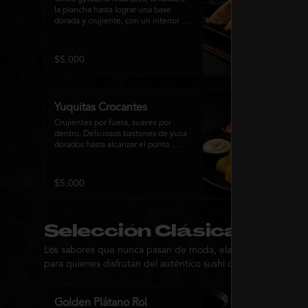
la plancha hasta lograr una base 
dorada y crujiente, con un interior 
jugoso y lleno de sabor. 
Acompañadas de una delicada salsa 
oriental de la casa, son el equilibrio 
$5.000
perfecto entre tradición japonesa y 
la esencia de la cocina nikkei, 
ideales para comenzar una 
experiencia gastronómica única.
Yuquitas Crocantes
Crujientes por fuera, suaves por 
dentro. Deliciosos bastones de yuca 
dorados hasta alcanzar el punto 
perfecto, servidos con una selección 
de salsas de la casa. Un 
acompañamiento irresistible para 
$5.000
compartir o complementar cualquier 
experiencia Matsumoto Nikkei.
Selección Clásica Prem
Los sabores que nunca pasan de moda, elaborados con ingredi
para quienes disfrutan del auténtico sushi con un toque pr
Golden Plátano Rol