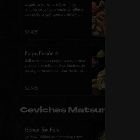
Exquisito roll envuelto en finas 
láminas de plátano maduro, relleno 
con pollo crispy, queso crema y 
cebollín. Bañado con una cremosa 
salsa fuji y un toque de salsa teriyaki, 
finalizado con sésamo tostado y 
$6.490
cebollín fresco. Una combinación 
perfecta entre el dulzor del plátano y 
los intensos sabores de la cocina 
nikkei.
Pulpo Fusión ⭐
Roll relleno con pulpo, queso crema 
y palta, envuelto en finas láminas de 
palta y coronado con una irresistible 
fusión de salsa acevichada y 
huancaína. Finalizado con cebollín 
fresco, sésamo tostado y láminas de 
$6.990
pulpo, ofreciendo una combinación 
perfecta entre frescura, cremosidad
Ceviches Matsumoto
Gohan Tori Furai
Un bowl Nikkei que combina arroz 