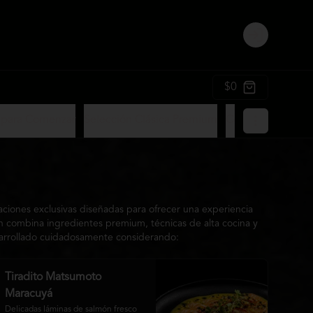
Login
$0
 para Comenzar
Selección Clásica Premium
Ceviches Matsum
ciones exclusivas diseñadas para ofrecer una experiencia
ión combina ingredientes premium, técnicas de alta cocina y
esarrollado cuidadosamente considerando:
Tiradito Matsumoto
Maracuyá
Delicadas láminas de salmón fresco 