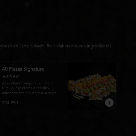
usionan en cada bocado. Rolls elaborados con ingredientes
40 Piezas Signature
⭐⭐⭐⭐⭐
Acevichado Tempura Roll: Pollo 
furai, queso crema y cebollín, 
coronado con mix de mariscos en 
tempura, cebolla morada, salsa 
$24.990
acevichada, cebollín y toques de 
pimentón rojo.

Matsu Roll: Pollo furai, queso crema 
y cebollín, envuelto en plátano 
maduro, bañado en salsa Fuji y 
terminado con crujiente papa hilo.
