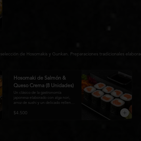
 selección de Hosomakis y Gunkan. Preparaciones tradicionales elabora
Hosomaki de Salmón &
Queso Crema (8 Unidades)
Un clásico de la gastronomía 
japonesa elaborado con alga nori, 
arroz de sushi y un delicado relleno 
de salmón fresco y queso crema. Su 
$4.500
combinación de sabores suaves y 
textura cremosa ofrece una 
experiencia equilibrada, fresca y 
auténtica en cada bocado.