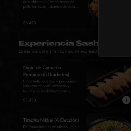
de sushi con crujientes trozos de 
pollo tori furai,  , abanico de palta 
fresca, queso crema y cebollín, 
terminado con semillas de sésamo. 
Una fusión de texturas y sabores que 
$6.490
equilibra lo crocante, lo fresco y lo 
cremoso en cada bocado. Ideal para 
quienes buscan una comida 
completa y llena de sabor.
Experiencia Sashimi & Ni
La esencia del mar en su máxima expresión.
Nigiri de Camarón
Premium (5 Unidades)
Cinco delicados nigiris preparados 
con arroz de sushi sazonado y 
camarones cuidadosamente 
seleccionados, elaborados al estilo 
$5.490
tradicional japonés. Su textura 
suave, frescura y sabor natural crean 
una experiencia equilibrada y 
refinada, perfecta para los amantes 
de la cocina Nikkei.
Tiradito Nikkei (A Elección)
Delicadas láminas de salmón, atún o 