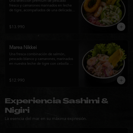
Una selección premium de pescado 
fresco y camarones marinados en leche 
de tigre, acompañados de una delicada 
rosa de palta, aros de calamar crocante y 
chips de plátano. Una creación Nikkei 
que combina frescura, textura y 
$13.990
elegancia en cada bocado.
Marea Nikkei
Una fresca combinación de salmón, 
pescado blanco y camarones, marinados 
en nuestra leche de tigre con cebolla 
morada y cilantro fresco. Acompañado de 
chips de plátano crocante y hojas verdes 
para una experiencia Nikkei llena de 
$12.990
frescura, equilibrio y sabor.
Experiencia Sashimi &
Nigiri
La esencia del mar en su máxima expresión.