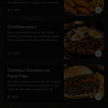
un interior tierno y jugoso. Acompañadas 
de una generosa porción de papas fritas 
$11.990
doradas y una salsa a elección. Un clásico 
irresistible, perfecto para compartir o 
disfrutar como una comida llena de sabor 
y crocancia.
Chorillana para 2
Una contundente versión del clásico 
chileno, preparada con crujientes papas 
fritas, jugosos trozos de carne de vacuno 
salteados al punto, chorizo grillado, 
cebolla caramelizada y coronada con tres 
huevos fritos de yema cremosa. Un plato 
$17.990
perfecto para compartir y disfrutar con 
una cerveza bien helada o tu cóctel 
favorito. Ideal para 2 a 4 personas.
Churrasco Chacarero con
Papas Fritas
Un clásico chileno preparado con jugosas 
láminas de churrasco a la plancha en pan 
redondo artesanal, acompañado de 
abundantes porotos verdes salteados, 
$7.400
frescas rodajas de tomate, mayonesa 
casera y una generosa porción de papas 
fritas doradas y crujientes. Sabor 