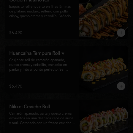
Golden Plátano Rol
Exquisito roll envuelto en finas láminas 
de plátano maduro, relleno con pollo 
crispy, queso crema y cebollín. Bañado 
con una cremosa salsa fuji y un toque de 
salsa teriyaki, finalizado con sésamo 
tostado y cebollín fresco. Una 
$6.490
combinación perfecta entre el dulzor del 
plátano y los intensos sabores de la 
cocina nikkei.
Huancaína Tempura Roll ⭐
Crujiente roll de camarón apanado, 
queso crema y cebollín, envuelto en 
panko y frito al punto perfecto. Se 
corona con salmón y pescado blanco en 
tempura, finas láminas de cebolla morada 
y una sedosa salsa huancaína, finalizada 
$6.490
con toques de pimentón rojo fresco que 
aportan equilibrio, color y un auténtico 
carácter nikkei.
Nikkei Ceviche Roll
Camarón apanado, palta y queso crema 
envueltos en una delicada capa de arroz 
y nori. Coronado con un fresco ceviche 
nikkei de salmón y pescado blanco, 
cebolla morada y nuestra salsa especial, 