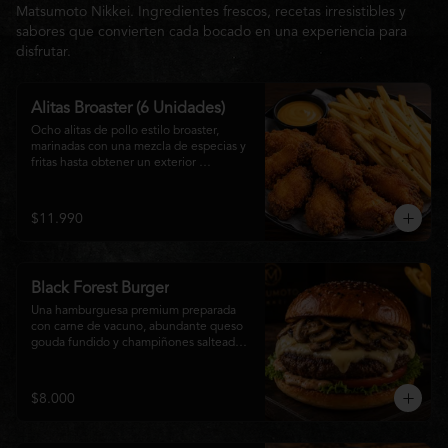
Matsumoto Nikkei. Ingredientes frescos, recetas irresistibles y
sabores que convierten cada bocado en una experiencia para
disfrutar.
Alitas Broaster (6 Unidades)
Ocho alitas de pollo estilo broaster, 
marinadas con una mezcla de especias y 
fritas hasta obtener un exterior 
irresistiblemente crujiente y un interior 
tierno y jugoso. Acompañadas de una 
generosa porción de papas fritas doradas 
$11.990
y una salsa a elección. El picoteo 
perfecto para compartir o disfrutar sin 
límites.
Black Forest Burger
Una hamburguesa premium preparada 
con carne de vacuno, abundante queso 
gouda fundido y champiñones salteados 
en mantequilla, acompañados de 
lechuga fresca, tomate, mayonesa casera 
y nuestra exclusiva salsa Matsumoto, 
$8.000
todo servido en un suave pan brioche 
tostado. Una combinación cremosa, 
intensa y llena de sabor para quienes 