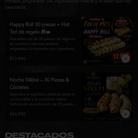
limitado, preparadas con ingredientes frescos y el sabor que nos
caracteriza.
Happy Roll 30 piezas + Hot
Tori de regalo 🎁🍣
Una selección de 30 piezas con algunos 
de nuestros rolls más pedidos, 
preparados al momento con ingredientes 
frescos y el auténtico estilo de 
$13.990
Matsumoto Nikkei. Una promoción 
pensada para compartir y disfrutar de una 
gran variedad de sabores.

Incluye un Hot Tori de regalo (10 piezas): 
Noche Nikkei – 30 Piezas &
un roll crujiente relleno de pollo, queso 
Cócteles
crema y cebollín, frito en panko hasta 
obtener un dorado perfecto y una 
Descubre el equilibrio perfecto entre la 
textura irresistible.
cocina nikkei y la coctelería clásica. 
Disfruta de una selección de 30 piezas 
premium preparadas con ingredientes 
$24.990
frescos, acompañadas de 2 Pisco Sour o 
2 Mojitos Clásicos. Una experiencia 
pensada para compartir, celebrar y 
disfrutar de los sabores que hacen única 
a Matsumoto Nikkei.

DESTACADOS