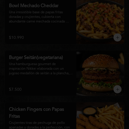
disfrutan las hamburguesas gourmet.
Bowl Mechado Cheddar
Una irresistible base de papas fritas 
doradas y crujientes, cubierta con 
abundante carne mechada cocinada 
lentamente, bañada en cremosa salsa 
cheddar, tomate fresco en cubos y un 
toque de cebollín que aporta frescura y 
$10.990
color. Un bowl abundante, perfecto para 
compartir... o disfrutar por completo.
Burger Seitán(vegetariana)
Una hamburguesa gourmet de 
inspiración Nikkei elaborada con un 
jugoso medallón de seitán a la plancha, 
cebolla caramelizada, lechuga fresca, 
tomate,  y mayonesa de la casa, servida 
en pan brioche tostado. Una opción 
$7.500
100% vegetal que destaca por su textura, 
sabor intenso y equilibrio perfecto entre 
lo dulce, lo fresco y lo umami. Ideal para 
quienes buscan una experiencia 
Chicken Fingers con Papas
diferente sin renunciar al sabor.
Fritas
Crujientes tiras de pechuga de pollo 
apanadas y doradas a la perfección, con 