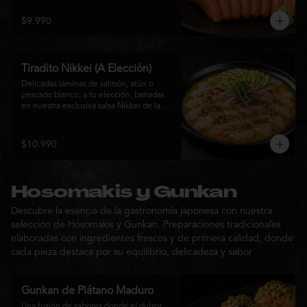
$9.990
Tiradito Nikkei (A Elección)
Delicadas láminas de salmón, atún o 
pescado blanco, a tu elección, bañadas 
en nuestra exclusiva salsa Nikkei de la 
casa. Su equilibrio entre cítricos, ají y 
notas orientales se complementa con 
palta, cebolla morada, ají fresco, brotes y 
$10.990
sésamo, ofreciendo una experiencia 
fresca, sofisticada y llena de sabor.
Hosomakis y Gunkan
Descubre la esencia de la gastronomía japonesa con nuestra
selección de Hosomakis y Gunkan. Preparaciones tradicionales
elaboradas con ingredientes frescos y de primera calidad, donde
cada pieza destaca por su equilibrio, delicadeza y sabor
Gunkan de Plátano Maduro
Una fusión de sabores donde el dulzor 