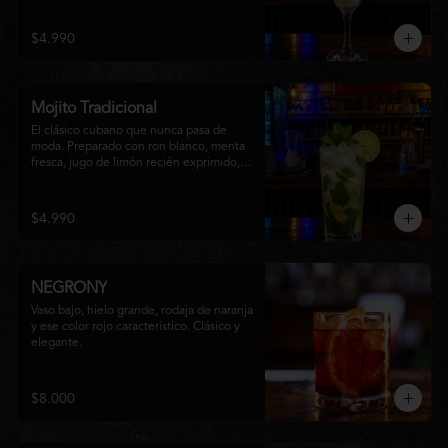
una textura suave y refrescante. Un 
cóctel equilibrado, de notas cítricas y 
$4.990
sabor intenso, perfecto para disfrutar en 
cualquier ocasión o acompañar la 
experiencia gastronómica de Matsumoto 
Nikkei.
Mojito Tradicional
El clásico cubano que nunca pasa de 
moda. Preparado con ron blanco, menta 
fresca, jugo de limón recién exprimido, 
azúcar, agua con gas y abundante hielo 
triturado. Un cóctel refrescante, 
aromático y perfectamente equilibrado, 
$4.990
ideal para disfrutar en cualquier ocasión.
NEGRONY
Vaso bajo, hielo grande, rodaja de naranja 
y ese color rojo característico. Clásico y 
elegante.
$8.000