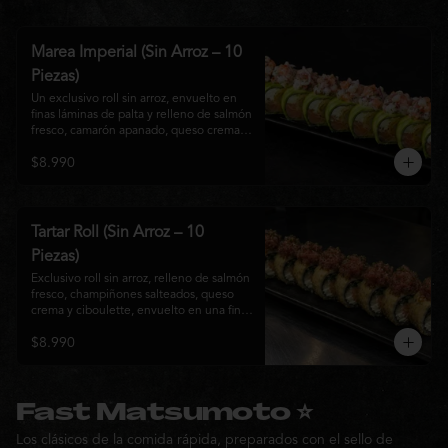
Marea Imperial (Sin Arroz – 10
Piezas)
Un exclusivo roll sin arroz, envuelto en 
finas láminas de palta y relleno de salmón 
fresco, camarón apanado, queso crema y 
cebollín. Coronado con un delicado 
$8.990
ceviche mixto marinado en leche de 
tigre, cebolla morada, cilantro y un sutil 
toque de ají, creando una combinación 
perfecta entre frescura, cremosidad y 
crocancia. Una creación premium que 
Tartar Roll (Sin Arroz – 10
representa la esencia de la cocina Nikkei.
Piezas)
Exclusivo roll sin arroz, relleno de salmón 
fresco, champiñones salteados, queso 
crema y ciboulette, envuelto en una fina 
capa crocante. Coronado con un 
$8.990
delicado tartar de atún fresco sazonado 
con salsa Nikkei, cebollín y un toque de 
sésamo, logrando una combinación 
perfecta entre cremosidad, frescura y 
textura en cada bocado.
Fast Matsumoto ⭐
Los clásicos de la comida rápida, preparados con el sello de