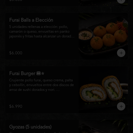
salsa especial de la casa, ideales para 
disfrutar como entrada o para compartir 
con el auténtico sabor de la cocina 
nikkei.
Furai Balls a Elección
5 unidades rellenas a elección: pollo, 
camarón o queso, envueltas en panko 
japonés y fritas hasta alcanzar un dorado 
perfecto. Acompañadas de nuestra salsa 
especial de la casa.
$6.000
Furai Burger 🍔⭐
Crujiente pollo furai, queso crema, palta 
y cebollín, envueltos entre dos discos de 
arroz de sushi dorados y nori. 
Acompañado de nuestra salsa especial 
Matsumoto, una creación que fusiona la 
tradición japonesa con el sabor nikkei en 
$6.990
cada bocado.
Gyozas (5 unidades)