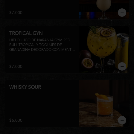
su inconfundible sabor dulce lo 
convierten en la elección perfecta para 
disfrutar de un momento de relajo o 
$7.000
acompañar la experiencia gastronómica 
de Matsumoto Nikkei. 🍍🥥
TROPICAL GYN
HIELO JUGO DE NARANJA GYM RED 
BULL TROPICAL Y TOQUUES DE 
GRANADINA DECORADO CON MENTA 
Y TROZOS DE FRUTA A 
DISPONIBILIDAD
$7.000
WHISKY SOUR
$6.000