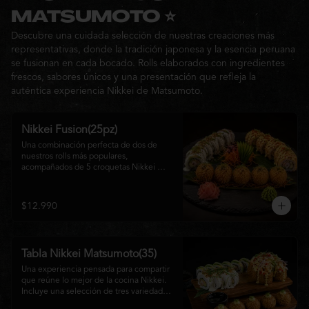
Ideal para: una cita, una salida con 
MATSUMOTO ⭐
amigos o una noche especial llena de 
Descubre una cuidada selección de nuestras creaciones más
sabor y buena compañía.
representativas, donde la tradición japonesa y la esencia peruana
se fusionan en cada bocado. Rolls elaborados con ingredientes
frescos, sabores únicos y una presentación que refleja la
auténtica experiencia Nikkei de Matsumoto.
Nikkei Fusion(25pz)
Una combinación perfecta de dos de 
nuestros rolls más populares, 
acompañados de 5 croquetas Nikkei 
doradas y crujientes, rellenas de queso 
crema y salmón, servidas con una 
cremosa salsa de la casa. Una tabla que 
$12.990
reúne diferentes texturas y sabores, ideal 
para compartir y disfrutar de la auténtica 
fusión de la cocina japonesa con 
inspiración peruana.
Tabla Nikkei Matsumoto(35)
Una experiencia pensada para compartir 
que reúne lo mejor de la cocina Nikkei. 
Incluye una selección de tres variedades 
de rolls cuidadosamente preparados, 