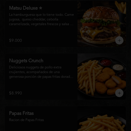
Matsu Deluxe ⭐
La hamburguesa que lo tiene todo. Carne 
jugosa,  queso cheddar, cebolla 
caramelizada, vegetales frescos y salsa 
especial Matsumoto en un suave pan 
brioche. Un clásico irresistible, hecho 
para los amantes de las grandes 
$9.000
hamburguesas.
Nuggets Crunch
Deliciosos nuggets de pollo extra 
crujientes, acompañados de una 
generosa porción de papas fritas doradas 
y servidos con salsa BBQ, mayonesa y 
kétchup. Una combinación clásica, 
irresistible y perfecta para cualquier 
$8.990
ocasión.
Papas Fritas
Racion de Papas Fritas