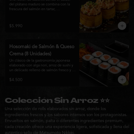
del plátano maduro se combina con la 
frescura del salmón en tartar, 
acompañado de salsa nikkei, cebollín y 
sésamo tostado para una experiencia 
única.
$5.990
Hosomaki de Salmón & Queso
Crema (8 Unidades)
Un clásico de la gastronomía japonesa 
elaborado con alga nori, arroz de sushi y 
un delicado relleno de salmón fresco y 
queso crema. Su combinación de sabores 
$4.500
suaves y textura cremosa ofrece una 
experiencia equilibrada, fresca y 
auténtica en cada bocado.
Colección Sin Arroz ⭐⭐
Una selección de rolls elaborados sin arroz, donde los
ingredientes frescos y los sabores intensos son los protagonistas.
Envueltos en salmón, palta o diferentes ingredientes premium,
cada creación ofrece una experiencia ligera, sofisticada y llena del
auténtico sello de Matsumoto Nikkei.