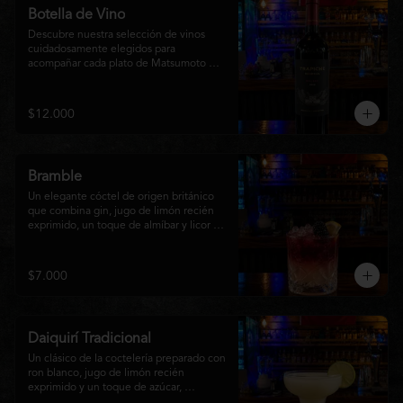
Botella de Vino
Descubre nuestra selección de vinos 
cuidadosamente elegidos para 
acompañar cada plato de Matsumoto 
Nikkei. Contamos con opciones de vinos 
tintos, blancos
$12.000
Bramble
Un elegante cóctel de origen británico 
que combina gin, jugo de limón recién 
exprimido, un toque de almíbar y licor de 
mora sobre hielo triturado. Refrescante, 
frutal y con un equilibrio perfecto entre 
dulzor y acidez, es una opción sofisticada 
$7.000
para disfrutar en cualquier momento y 
complementar la experiencia de 
Matsumoto Nikkei.
Daiquirí Tradicional
Un clásico de la coctelería preparado con 
ron blanco, jugo de limón recién 
exprimido y un toque de azúcar, 
mezclado con hielo frappé hasta lograr 