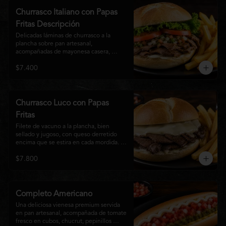
auténtico
Churrasco Italiano con Papas
Fritas Descripción
Delicadas láminas de churrasco a la 
plancha sobre pan artesanal, 
acompañadas de mayonesa casera, 
tomate fresco, palta cremosa y lechuga 
$7.400
crocante. Servido con una generosa 
porción de papas fritas doradas y 
crujientes
Churrasco Luco con Papas
Fritas
Filete de vacuno a la plancha, bien 
sellado y jugoso, con queso derretido 
encima que se estira en cada mordida. 
Todo servido en pan marraqueta caliente 
$7.800
y crujiente. Simple, directo y 
contundente.El nombre "Luco" viene del 
Bar Lúgano en Santiago. Es para los que 
aman carne + queso y nada más.
Completo Americano
Una deliciosa vienesa premium servida 
en pan artesanal, acompañada de tomate 
fresco en cubos, chucrut, pepinillos 