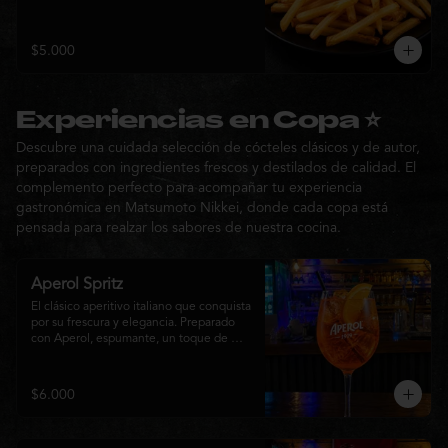
$5.000
Experiencias en Copa ⭐
Descubre una cuidada selección de cócteles clásicos y de autor,
preparados con ingredientes frescos y destilados de calidad. El
complemento perfecto para acompañar tu experiencia
gastronómica en Matsumoto Nikkei, donde cada copa está
pensada para realzar los sabores de nuestra cocina.
Aperol Spritz
El clásico aperitivo italiano que conquista 
por su frescura y elegancia. Preparado 
con Aperol, espumante, un toque de 
agua con gas, abundante hielo y una 
rodaja de naranja fresca. Un cóctel ligero, 
refrescante y de notas cítricas, perfecto 
$6.000
para disfrutar antes de la comida o 
acompañar la experiencia gastronómica 
de Matsumoto Nikkei.