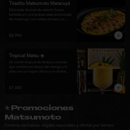
Tiradito Matsumoto Maracuyá
Delicadas láminas de salmón fresco 
bañadas en una sedosa salsa acevichada 
de maracuyá, con notas cítricas y un 
equilibrio perfecto entre dulzor y acidez. 
Terminado con alcaparras, finas rodajas 
de ají rojo, aceite de cilantro, brotes 
$8.990
frescos y pimienta recién molida. Un 
plato ligero, elegante y lleno de frescura 
que representa la esencia de la cocina 
nikkei.
Tropical Matsu ☀️
Un cóctel tropical de textura cremosa 
que combina el dulzor del mango y la 
piña con un toque cítrico y un aroma 
fresco de menta. Refrescante, exótico y 
perfecto para disfrutar junto a la cocina 
nikkei de Matsumoto.
$7.000
⭐ Promociones
Matsumoto
Combos exclusivos, regalos especiales y ofertas por tiempo