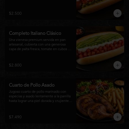
relish, mostaza y una generosa capa de 
mayonesa casera.
$2.500
Completo Italiano Clásico
Una vienesa premium servida en pan 
artesanal, cubierta con una generosa 
capa de palta fresca, tomate en cubos y 
mayonesa casera. Un clásico chileno 
preparado con ingredientes frescos, 
cremoso, sabroso y perfecto para 
$2.800
disfrutar en cualquier momento.
Cuarto de Pollo Asado
Jugoso cuarto de pollo marinado con 
especias y asado lentamente a la parrilla 
hasta lograr una piel dorada y crujiente. 
Acompañado de una generosa porción 
de papas fritas y una fresca ensalada de 
lechuga, tomate y vegetales de 
$7.490
temporada. Un plato clásico, abundante y 
lleno de sabor, ideal para disfrutar en 
cualquier momento.