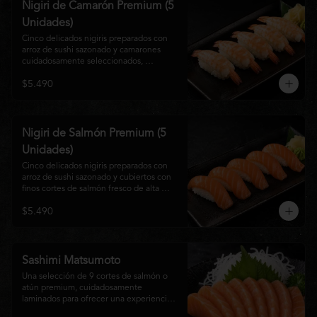
Nigiri de Camarón Premium (5
Unidades)
Cinco delicados nigiris preparados con 
arroz de sushi sazonado y camarones 
cuidadosamente seleccionados, 
elaborados al estilo tradicional japonés. 
$5.490
Su textura suave, frescura y sabor natural 
crean una experiencia equilibrada y 
refinada, perfecta para los amantes de la 
cocina Nikkei.
Nigiri de Salmón Premium (5
Unidades)
Cinco delicados nigiris preparados con 
arroz de sushi sazonado y cubiertos con 
finos cortes de salmón fresco de alta 
calidad. Una propuesta clásica de la 
$5.490
gastronomía japonesa que destaca por su 
frescura, suavidad y equilibrio, ideal para 
quienes disfrutan del sabor auténtico del 
salmón.
Sashimi Matsumoto
Una selección de 9 cortes de salmón o 
atún premium, cuidadosamente 
laminados para ofrecer una experiencia 
auténtica y llena de frescura.