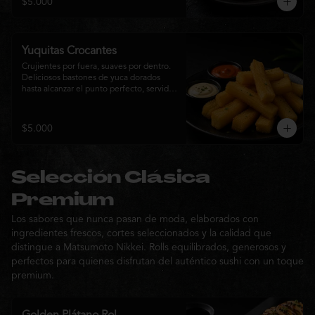
$5.000
sabor de la cocina nikkei.
Yuquitas Crocantes
Crujientes por fuera, suaves por dentro. 
Deliciosos bastones de yuca dorados 
hasta alcanzar el punto perfecto, servidos 
con una selección de salsas de la casa. 
Un acompañamiento irresistible para 
compartir o complementar cualquier 
$5.000
experiencia Matsumoto Nikkei.
Selección Clásica
Premium
Los sabores que nunca pasan de moda, elaborados con
ingredientes frescos, cortes seleccionados y la calidad que
distingue a Matsumoto Nikkei. Rolls equilibrados, generosos y
perfectos para quienes disfrutan del auténtico sushi con un toque
premium.