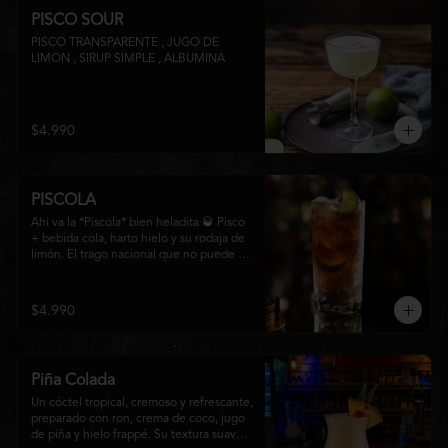
PISCO SOUR
PISCO TRANSPARENTE , JUGO DE 
LIMON , SIRUP SIMPLE , ALBUMINA
$4.990
PISCOLA
Ahí va la *Piscola* bien heladita 🥃 Pisco 
+ bebida cola, harto hielo y su rodaja de 
limón. El trago nacional que no puede 
faltar en ninguna junta. Clásico de barra 
chilena.
$4.990
Piña Colada
Un cóctel tropical, cremoso y refrescante, 
preparado con ron, crema de coco, jugo 
de piña y hielo frappé. Su textura suave y 