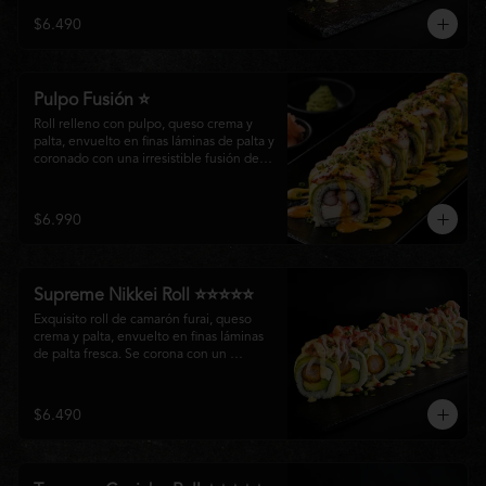
creando un equilibrio perfecto entre 
$6.490
frescura, cremosidad y crocancia en cada 
bocado.
Pulpo Fusión ⭐
Roll relleno con pulpo, queso crema y 
palta, envuelto en finas láminas de palta y 
coronado con una irresistible fusión de 
salsa acevichada y huancaína. Finalizado 
con cebollín fresco, sésamo tostado y 
láminas de pulpo, ofreciendo una 
$6.990
combinación perfecta entre frescura, 
cremosidad
Supreme Nikkei Roll ⭐⭐⭐⭐⭐
Exquisito roll de camarón furai, queso 
crema y palta, envuelto en finas láminas 
de palta fresca. Se corona con un 
delicado ceviche de atún preparado al 
estilo nikkei, creando una armoniosa 
fusión de texturas, frescura y sabores que 
$6.490
resaltan la esencia del Pacífico.