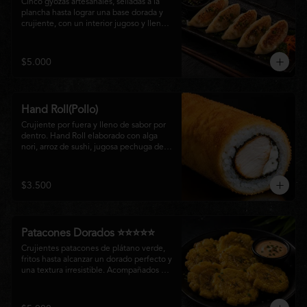
Cinco gyozas artesanales, selladas a la 
plancha hasta lograr una base dorada y 
crujiente, con un interior jugoso y lleno 
de sabor. Acompañadas de una delicada 
salsa oriental de la casa, son el equilibrio 
perfecto entre tradición japonesa y la 
$5.000
esencia de la cocina nikkei, ideales para 
comenzar una experiencia gastronómica 
única.
Hand Roll(Pollo)
Crujiente por fuera y lleno de sabor por 
dentro. Hand Roll elaborado con alga 
nori, arroz de sushi, jugosa pechuga de 
pollo crispy y queso crema, envuelto en 
una fina capa dorada y crocante. Una 
combinación perfecta de textura y 
$3.500
cremosidad que convierte este clásico en 
una experiencia irresistible.
Patacones Dorados ⭐⭐⭐⭐⭐
Crujientes patacones de plátano verde, 
fritos hasta alcanzar un dorado perfecto y 
una textura irresistible. Acompañados de 
nuestra salsa especial de la casa, son el 
complemento ideal para compartir o 
disfrutar como entrada con el auténtico 