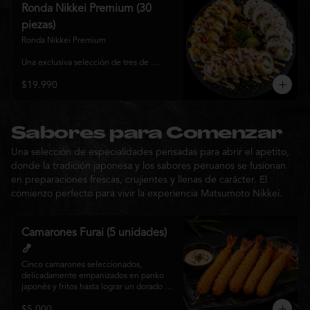
y sabor, ideal para compartir entre 3 y 4 
Ronda Nikkei Premium (30
personas.
piezas)
Ronda Nikkei Premium

Una exclusiva selección de tres de 
nuestros rolls premium, cuidadosamente 
$19.990
elaborados con ingredientes frescos y 
coronados con toppings de inspiración 
nikkei. Una experiencia que combina 
frescura, crocancia y cremosidad, 
pensada para compartir y descubrir la 
Sabores para Comenzar
esencia de Matsumoto Nikkei en cada 
Una selección de especialidades pensadas para abrir el apetito,
bocado.
donde la tradición japonesa y los sabores peruanos se fusionan
en preparaciones frescas, crujientes y llenas de carácter. El
comienzo perfecto para vivir la experiencia Matsumoto Nikkei.
Camarones Furai (5 unidades)
🍤
Cinco camarones seleccionados, 
delicadamente empanizados en panko 
japonés y fritos hasta lograr un dorado 
perfecto. Crujientes por fuera y jugosos 
$5.000
por dentro, acompañados de nuestra 