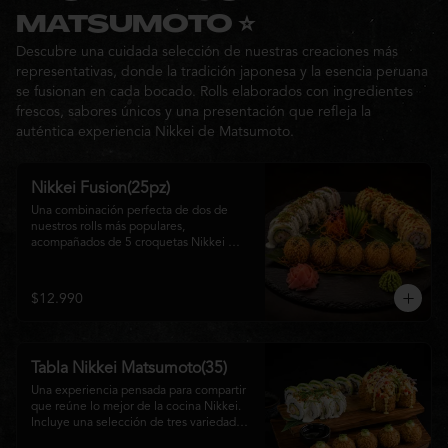
Ideal para: una cita, una salida con 
MATSUMOTO ⭐
amigos o una noche especial llena de 
Descubre una cuidada selección de nuestras creaciones más
sabor y buena compañía.
representativas, donde la tradición japonesa y la esencia peruana
se fusionan en cada bocado. Rolls elaborados con ingredientes
frescos, sabores únicos y una presentación que refleja la
auténtica experiencia Nikkei de Matsumoto.
Nikkei Fusion(25pz)
Una combinación perfecta de dos de 
nuestros rolls más populares, 
acompañados de 5 croquetas Nikkei 
doradas y crujientes, rellenas de queso 
crema y salmón, servidas con una 
cremosa salsa de la casa. Una tabla que 
$12.990
reúne diferentes texturas y sabores, ideal 
para compartir y disfrutar de la auténtica 
fusión de la cocina japonesa con 
inspiración peruana.
Tabla Nikkei Matsumoto(35)
Una experiencia pensada para compartir 
que reúne lo mejor de la cocina Nikkei. 
Incluye una selección de tres variedades 
de rolls cuidadosamente preparados, 