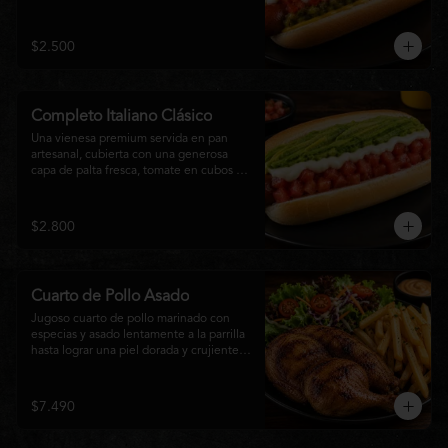
relish, mostaza y una generosa capa de 
mayonesa casera.
$2.500
Completo Italiano Clásico
Una vienesa premium servida en pan 
artesanal, cubierta con una generosa 
capa de palta fresca, tomate en cubos y 
mayonesa casera. Un clásico chileno 
preparado con ingredientes frescos, 
cremoso, sabroso y perfecto para 
$2.800
disfrutar en cualquier momento.
Cuarto de Pollo Asado
Jugoso cuarto de pollo marinado con 
especias y asado lentamente a la parrilla 
hasta lograr una piel dorada y crujiente. 
Acompañado de una generosa porción 
de papas fritas y una fresca ensalada de 
lechuga, tomate y vegetales de 
$7.490
temporada. Un plato clásico, abundante y 
lleno de sabor, ideal para disfrutar en 
cualquier momento.