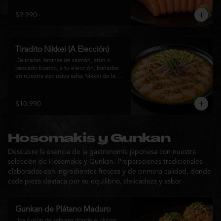
$9.990
Tiradito Nikkei (A Elección)
Delicadas láminas de salmón, atún o 
pescado blanco, a tu elección, bañadas 
en nuestra exclusiva salsa Nikkei de la 
casa. Su equilibrio entre cítricos, ají y 
notas orientales se complementa con 
palta, cebolla morada, ají fresco, brotes y 
$10.990
sésamo, ofreciendo una experiencia 
fresca, sofisticada y llena de sabor.
Hosomakis y Gunkan
Descubre la esencia de la gastronomía japonesa con nuestra
selección de Hosomakis y Gunkan. Preparaciones tradicionales
elaboradas con ingredientes frescos y de primera calidad, donde
cada pieza destaca por su equilibrio, delicadeza y sabor
Gunkan de Plátano Maduro
Una fusión de sabores donde el dulzor 