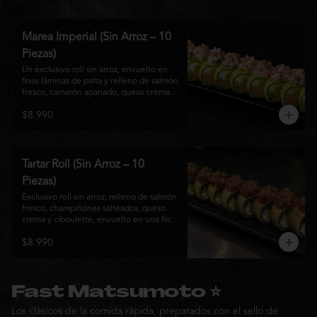
Marea Imperial (Sin Arroz – 10
Piezas)
Un exclusivo roll sin arroz, envuelto en 
finas láminas de palta y relleno de salmón 
fresco, camarón apanado, queso crema y 
cebollín. Coronado con un delicado 
$8.990
ceviche mixto marinado en leche de 
tigre, cebolla morada, cilantro y un sutil 
toque de ají, creando una combinación 
perfecta entre frescura, cremosidad y 
crocancia. Una creación premium que 
Tartar Roll (Sin Arroz – 10
representa la esencia de la cocina Nikkei.
Piezas)
Exclusivo roll sin arroz, relleno de salmón 
fresco, champiñones salteados, queso 
crema y ciboulette, envuelto en una fina 
capa crocante. Coronado con un 
$8.990
delicado tartar de atún fresco sazonado 
con salsa Nikkei, cebollín y un toque de 
sésamo, logrando una combinación 
perfecta entre cremosidad, frescura y 
textura en cada bocado.
Fast Matsumoto ⭐
Los clásicos de la comida rápida, preparados con el sello de