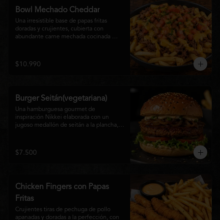
disfrutan las hamburguesas gourmet.
Bowl Mechado Cheddar
Una irresistible base de papas fritas 
doradas y crujientes, cubierta con 
abundante carne mechada cocinada 
lentamente, bañada en cremosa salsa 
cheddar, tomate fresco en cubos y un 
toque de cebollín que aporta frescura y 
$10.990
color. Un bowl abundante, perfecto para 
compartir... o disfrutar por completo.
Burger Seitán(vegetariana)
Una hamburguesa gourmet de 
inspiración Nikkei elaborada con un 
jugoso medallón de seitán a la plancha, 
cebolla caramelizada, lechuga fresca, 
tomate,  y mayonesa de la casa, servida 
en pan brioche tostado. Una opción 
$7.500
100% vegetal que destaca por su textura, 
sabor intenso y equilibrio perfecto entre 
lo dulce, lo fresco y lo umami. Ideal para 
quienes buscan una experiencia 
Chicken Fingers con Papas
diferente sin renunciar al sabor.
Fritas
Crujientes tiras de pechuga de pollo 
apanadas y doradas a la perfección, con 