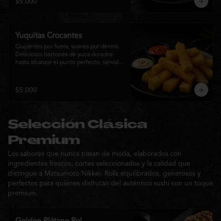
$5.000
sabor de la cocina nikkei.
Yuquitas Crocantes
Crujientes por fuera, suaves por dentro. 
Deliciosos bastones de yuca dorados 
hasta alcanzar el punto perfecto, servidos 
con una selección de salsas de la casa. 
Un acompañamiento irresistible para 
compartir o complementar cualquier 
$5.000
experiencia Matsumoto Nikkei.
Selección Clásica
Premium
Los sabores que nunca pasan de moda, elaborados con
ingredientes frescos, cortes seleccionados y la calidad que
distingue a Matsumoto Nikkei. Rolls equilibrados, generosos y
perfectos para quienes disfrutan del auténtico sushi con un toque
premium.