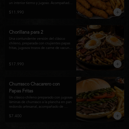
un interior tierno y jugoso. Acompañadas 
de una generosa porción de papas fritas 
$11.990
doradas y una salsa a elección. Un clásico 
irresistible, perfecto para compartir o 
disfrutar como una comida llena de sabor 
y crocancia.
Chorillana para 2
Una contundente versión del clásico 
chileno, preparada con crujientes papas 
fritas, jugosos trozos de carne de vacuno 
salteados al punto, chorizo grillado, 
cebolla caramelizada y coronada con tres 
huevos fritos de yema cremosa. Un plato 
$17.990
perfecto para compartir y disfrutar con 
una cerveza bien helada o tu cóctel 
favorito. Ideal para 2 a 4 personas.
Churrasco Chacarero con
Papas Fritas
Un clásico chileno preparado con jugosas 
láminas de churrasco a la plancha en pan 
redondo artesanal, acompañado de 
abundantes porotos verdes salteados, 
$7.400
frescas rodajas de tomate, mayonesa 
casera y una generosa porción de papas 
fritas doradas y crujientes. Sabor 