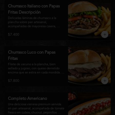
auténtico
Churrasco Italiano con Papas
Fritas Descripción
Delicadas láminas de churrasco a la 
plancha sobre pan artesanal, 
acompañadas de mayonesa casera, 
tomate fresco, palta cremosa y lechuga 
$7.400
crocante. Servido con una generosa 
porción de papas fritas doradas y 
crujientes
Churrasco Luco con Papas
Fritas
Filete de vacuno a la plancha, bien 
sellado y jugoso, con queso derretido 
encima que se estira en cada mordida. 
Todo servido en pan marraqueta caliente 
$7.800
y crujiente. Simple, directo y 
contundente.El nombre "Luco" viene del 
Bar Lúgano en Santiago. Es para los que 
aman carne + queso y nada más.
Completo Americano
Una deliciosa vienesa premium servida 
en pan artesanal, acompañada de tomate 
fresco en cubos, chucrut, pepinillos 