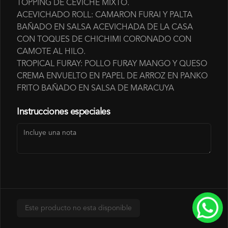
TOPPING DE CEVICHE MIXTO.
CONDESADA.
ACEVICHADO ROLL: CAMARON FURAI Y PALTA
BAÑADO EN SALSA ACEVICHADA DE LA CASA
CON TOQUES DE CHICHIMI CORONADO CON
$700
CAMOTE AL HILO.
TROPICAL FURAY: POLLO FURAY MANGO Y QUESO
CREMA ENVUELTO EN PAPEL DE ARROZ EN PANKO
SALSA HUANCAINA
FRITO BAÑADO EN SALSA DE MARACUYA
SALSA LEVEMENTE PICANTE A BASE DE 
AJI AMARILLO
Instrucciones especiales
$700
SALSA LOVE
SALSA ROJA A BASE DE PIMENTON 
ASADOS.
Este producto no esta disponible
$700