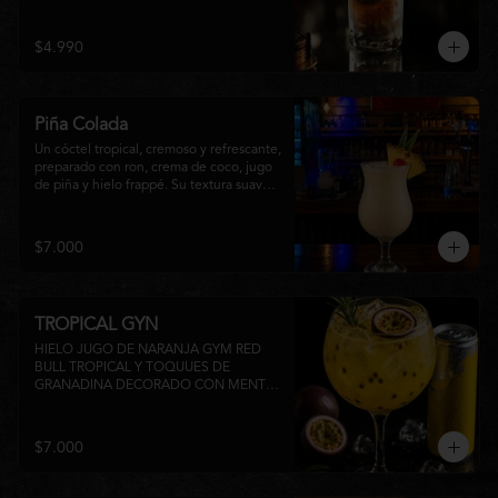
faltar en ninguna junta. Clásico de barra 
chilena.
$4.990
Piña Colada
Un cóctel tropical, cremoso y refrescante, 
preparado con ron, crema de coco, jugo 
de piña y hielo frappé. Su textura suave y 
su inconfundible sabor dulce lo 
convierten en la elección perfecta para 
disfrutar de un momento de relajo o 
$7.000
acompañar la experiencia gastronómica 
de Matsumoto Nikkei. 🍍🥥
TROPICAL GYN
HIELO JUGO DE NARANJA GYM RED 
BULL TROPICAL Y TOQUUES DE 
GRANADINA DECORADO CON MENTA 
Y TROZOS DE FRUTA A 
DISPONIBILIDAD
$7.000