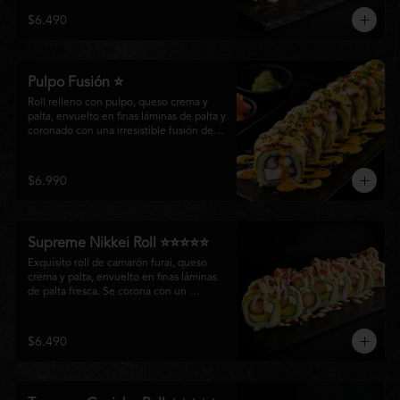
creando un equilibrio perfecto entre 
$6.490
frescura, cremosidad y crocancia en cada 
bocado.
Pulpo Fusión ⭐
Roll relleno con pulpo, queso crema y 
palta, envuelto en finas láminas de palta y 
coronado con una irresistible fusión de 
salsa acevichada y huancaína. Finalizado 
con cebollín fresco, sésamo tostado y 
láminas de pulpo, ofreciendo una 
$6.990
combinación perfecta entre frescura, 
cremosidad
Supreme Nikkei Roll ⭐⭐⭐⭐⭐
Exquisito roll de camarón furai, queso 
crema y palta, envuelto en finas láminas 
de palta fresca. Se corona con un 
delicado ceviche de atún preparado al 
estilo nikkei, creando una armoniosa 
fusión de texturas, frescura y sabores que 
$6.490
resaltan la esencia del Pacífico.