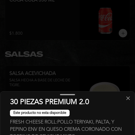
COCA COLA 350 ML
$1.800
SALSAS
SALSA ACEVICHADA
SALSA HECHA A BASE DE LECHE DE 
TIGRE.
30 PIEZAS PREMIUM 2.0
$700
Este producto no esta disponible
FRESH CHEESE ROLL:POLLO TERIYAKI, PALTA, Y
SALSA FUJI
PEPINO ENV EN QUESO CREMA CORONADO CON
SALSA DULCE A BASE DE MIEL Y LECHE 