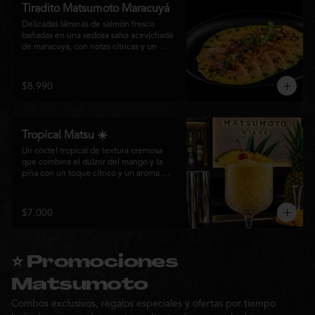
Tiradito Matsumoto Maracuyá
Delicadas láminas de salmón fresco 
bañadas en una sedosa salsa acevichada 
de maracuyá, con notas cítricas y un 
equilibrio perfecto entre dulzor y acidez. 
Terminado con alcaparras, finas rodajas 
de ají rojo, aceite de cilantro, brotes 
$8.990
frescos y pimienta recién molida. Un 
plato ligero, elegante y lleno de frescura 
que representa la esencia de la cocina 
nikkei.
Tropical Matsu ☀️
Un cóctel tropical de textura cremosa 
que combina el dulzor del mango y la 
piña con un toque cítrico y un aroma 
fresco de menta. Refrescante, exótico y 
perfecto para disfrutar junto a la cocina 
nikkei de Matsumoto.
$7.000
⭐ Promociones
Matsumoto
Combos exclusivos, regalos especiales y ofertas por tiempo