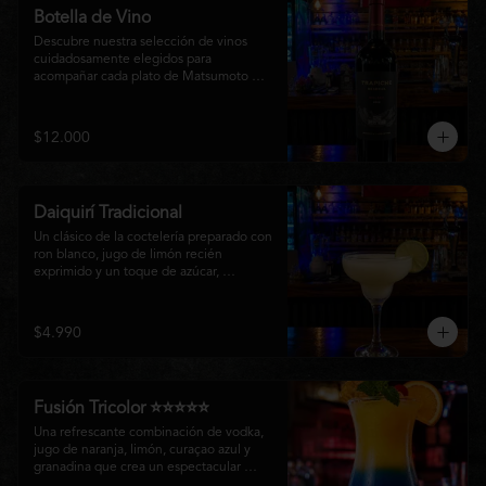
Botella de Vino
Descubre nuestra selección de vinos 
cuidadosamente elegidos para 
acompañar cada plato de Matsumoto 
Nikkei. Contamos con opciones de vinos 
tintos, blancos
$12.000
Daiquirí Tradicional
Un clásico de la coctelería preparado con 
ron blanco, jugo de limón recién 
exprimido y un toque de azúcar, 
mezclado con hielo frappé hasta lograr 
una textura suave y refrescante. Un 
cóctel equilibrado, de notas cítricas y 
$4.990
sabor intenso, perfecto para disfrutar en 
cualquier ocasión o acompañar la 
experiencia gastronómica de Matsumoto 
Nikkei.
Fusión Tricolor ⭐⭐⭐⭐⭐
Una refrescante combinación de vodka, 
jugo de naranja, limón, curaçao azul y 
granadina que crea un espectacular 
degradado de colores. Un cóctel tropical, 