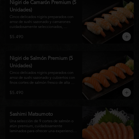
Nigiri de Camarón Premium (5
Unidades)
Cinco delicados nigiris preparados con 
arroz de sushi sazonado y camarones 
cuidadosamente seleccionados, 
elaborados al estilo tradicional japonés. 
$5.490
Su textura suave, frescura y sabor natural 
crean una experiencia equilibrada y 
refinada, perfecta para los amantes de la 
cocina Nikkei.
Nigiri de Salmón Premium (5
Unidades)
Cinco delicados nigiris preparados con 
arroz de sushi sazonado y cubiertos con 
finos cortes de salmón fresco de alta 
calidad. Una propuesta clásica de la 
$5.490
gastronomía japonesa que destaca por su 
frescura, suavidad y equilibrio, ideal para 
quienes disfrutan del sabor auténtico del 
salmón.
Sashimi Matsumoto
Una selección de 9 cortes de salmón o 
atún premium, cuidadosamente 
laminados para ofrecer una experiencia 
auténtica y llena de frescura.