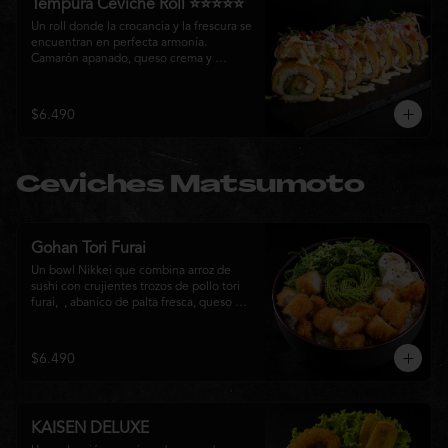
Tempura Ceviche Roll ⭐⭐⭐⭐⭐
Un roll donde la crocancia y la frescura se 
encuentran en perfecta armonía. 
Camarón apanado, queso crema y 
cebollín, envueltos en panko y fritos 
hasta alcanzar un dorado perfecto. Se 
corona con salmón y pescado blanco en 
$6.490
tempura, cebolla morada, una sedosa 
salsa acevichada, cilantro fresco y 
delicados toques de pimentón rojo, 
logrando una experiencia intensa, 
Ceviches Matsumoto
equilibrada y auténticamente nikkei.
Gohan Tori Furai
Un bowl Nikkei que combina arroz de 
sushi con crujientes trozos de pollo tori 
furai,  , abanico de palta fresca, queso 
crema y cebollín, terminado con semillas 
de sésamo. Una fusión de texturas y 
sabores que equilibra lo crocante, lo 
$6.490
fresco y lo cremoso en cada bocado. 
Ideal para quienes buscan una comida 
completa y llena de sabor.
KAISEN DELUXE