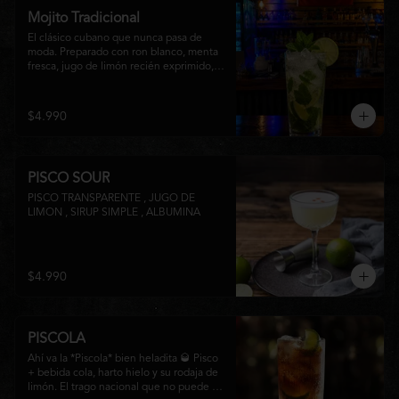
Mojito Tradicional
El clásico cubano que nunca pasa de 
moda. Preparado con ron blanco, menta 
fresca, jugo de limón recién exprimido, 
azúcar, agua con gas y abundante hielo 
triturado. Un cóctel refrescante, 
aromático y perfectamente equilibrado, 
$4.990
ideal para disfrutar en cualquier ocasión.
PISCO SOUR
PISCO TRANSPARENTE , JUGO DE 
LIMON , SIRUP SIMPLE , ALBUMINA
$4.990
PISCOLA
Ahí va la *Piscola* bien heladita 🥃 Pisco 
+ bebida cola, harto hielo y su rodaja de 
limón. El trago nacional que no puede 