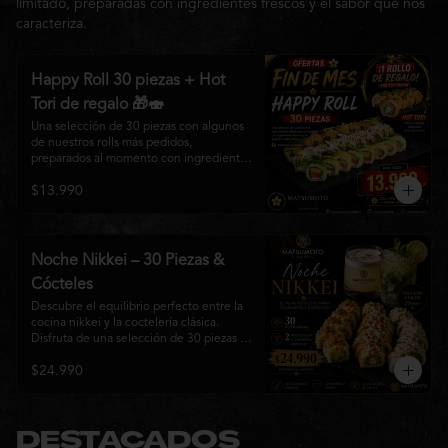
limitado, preparadas con ingredientes frescos y el sabor que nos
caracteriza.
Happy Roll 30 piezas + Hot
Tori de regalo 🎁🍣
Una selección de 30 piezas con algunos 
de nuestros rolls más pedidos, 
preparados al momento con ingredientes 
frescos y el auténtico estilo de 
$13.990
Matsumoto Nikkei. Una promoción 
pensada para compartir y disfrutar de una 
gran variedad de sabores.

Incluye un Hot Tori de regalo (10 piezas): 
Noche Nikkei – 30 Piezas &
un roll crujiente relleno de pollo, queso 
Cócteles
crema y cebollín, frito en panko hasta 
obtener un dorado perfecto y una 
Descubre el equilibrio perfecto entre la 
textura irresistible.
cocina nikkei y la coctelería clásica. 
Disfruta de una selección de 30 piezas 
premium preparadas con ingredientes 
$24.990
frescos, acompañadas de 2 Pisco Sour o 
2 Mojitos Clásicos. Una experiencia 
pensada para compartir, celebrar y 
disfrutar de los sabores que hacen única 
a Matsumoto Nikkei.

DESTACADOS