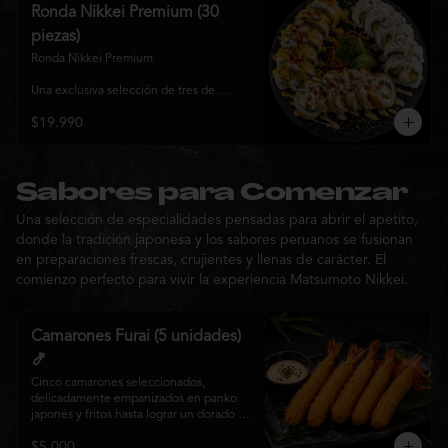
y sabor, ideal para compartir entre 3 y 4 
Ronda Nikkei Premium (30
personas.
piezas)
Ronda Nikkei Premium

Una exclusiva selección de tres de 
nuestros rolls premium, cuidadosamente 
$19.990
elaborados con ingredientes frescos y 
coronados con toppings de inspiración 
nikkei. Una experiencia que combina 
frescura, crocancia y cremosidad, 
pensada para compartir y descubrir la 
Sabores para Comenzar
esencia de Matsumoto Nikkei en cada 
Una selección de especialidades pensadas para abrir el apetito,
bocado.
donde la tradición japonesa y los sabores peruanos se fusionan
en preparaciones frescas, crujientes y llenas de carácter. El
comienzo perfecto para vivir la experiencia Matsumoto Nikkei.
Camarones Furai (5 unidades)
🍤
Cinco camarones seleccionados, 
delicadamente empanizados en panko 
japonés y fritos hasta lograr un dorado 
perfecto. Crujientes por fuera y jugosos 
$5.000
por dentro, acompañados de nuestra 