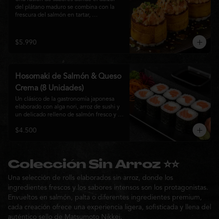
del plátano maduro se combina con la 
frescura del salmón en tartar, 
acompañado de salsa nikkei, cebollín y 
sésamo tostado para una experiencia 
única.
$5.990
Hosomaki de Salmón & Queso
Crema (8 Unidades)
Un clásico de la gastronomía japonesa 
elaborado con alga nori, arroz de sushi y 
un delicado relleno de salmón fresco y 
queso crema. Su combinación de sabores 
$4.500
suaves y textura cremosa ofrece una 
experiencia equilibrada, fresca y 
auténtica en cada bocado.
Colección Sin Arroz ⭐⭐
Una selección de rolls elaborados sin arroz, donde los
ingredientes frescos y los sabores intensos son los protagonistas.
Envueltos en salmón, palta o diferentes ingredientes premium,
cada creación ofrece una experiencia ligera, sofisticada y llena del
auténtico sello de Matsumoto Nikkei.