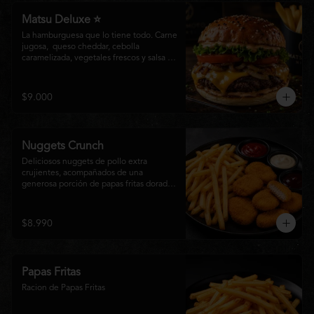
Matsu Deluxe ⭐
La hamburguesa que lo tiene todo. Carne 
jugosa,  queso cheddar, cebolla 
caramelizada, vegetales frescos y salsa 
especial Matsumoto en un suave pan 
brioche. Un clásico irresistible, hecho 
para los amantes de las grandes 
$9.000
hamburguesas.
Nuggets Crunch
Deliciosos nuggets de pollo extra 
crujientes, acompañados de una 
generosa porción de papas fritas doradas 
y servidos con salsa BBQ, mayonesa y 
kétchup. Una combinación clásica, 
irresistible y perfecta para cualquier 
$8.990
ocasión.
Papas Fritas
Racion de Papas Fritas