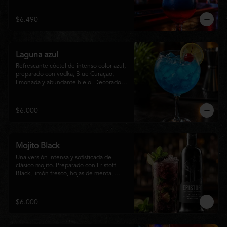
cítrico y ligeramente dulce, inspirado en 
los colores tropicales
$6.490
Laguna azul
Refrescante cóctel de intenso color azul, 
preparado con vodka, Blue Curaçao, 
limonada y abundante hielo. Decorado 
con una rodaja de limón , ofrece un 
equilibrio entre notas cítricas, dulces y un 
final fresco, ideal para cualquier ocasión.
$6.000
Mojito Black
Una versión intensa y sofisticada del 
clásico mojito. Preparado con Eristoff 
Black, limón fresco, hojas de menta, 
azúcar, hielo frappé y un toque de soda. 
Su sabor a frutos del bosque aporta un 
equilibrio perfecto entre frescura, dulzor 
$6.000
y un ligero toque cítrico, convirtiéndolo 
en un cóctel refrescante y diferente.