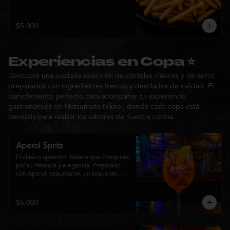
$5.000
Experiencias en Copa ⭐
Descubre una cuidada selección de cócteles clásicos y de autor,
preparados con ingredientes frescos y destilados de calidad. El
complemento perfecto para acompañar tu experiencia
gastronómica en Matsumoto Nikkei, donde cada copa está
pensada para realzar los sabores de nuestra cocina.
Aperol Spritz
El clásico aperitivo italiano que conquista 
por su frescura y elegancia. Preparado 
con Aperol, espumante, un toque de 
agua con gas, abundante hielo y una 
rodaja de naranja fresca. Un cóctel ligero, 
refrescante y de notas cítricas, perfecto 
$6.000
para disfrutar antes de la comida o 
acompañar la experiencia gastronómica 
de Matsumoto Nikkei.