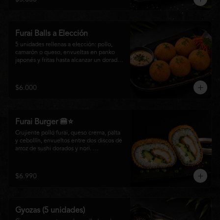
salsa especial de la casa, ideales para 
disfrutar como entrada o para compartir 
con el auténtico sabor de la cocina 
nikkei.
Furai Balls a Elección
5 unidades rellenas a elección: pollo, 
camarón o queso, envueltas en panko 
japonés y fritas hasta alcanzar un dorado 
perfecto. Acompañadas de nuestra salsa 
especial de la casa.
$6.000
Furai Burger 🍔⭐
Crujiente pollo furai, queso crema, palta 
y cebollín, envueltos entre dos discos de 
arroz de sushi dorados y nori. 
Acompañado de nuestra salsa especial 
Matsumoto, una creación que fusiona la 
tradición japonesa con el sabor nikkei en 
$6.990
cada bocado.
Gyozas (5 unidades)