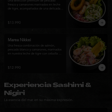
Una selección premium de pescado 
fresco y camarones marinados en leche 
de tigre, acompañados de una delicada 
rosa de palta, aros de calamar crocante y 
chips de plátano. Una creación Nikkei 
que combina frescura, textura y 
$13.990
elegancia en cada bocado.
Marea Nikkei
Una fresca combinación de salmón, 
pescado blanco y camarones, marinados 
en nuestra leche de tigre con cebolla 
morada y cilantro fresco. Acompañado de 
chips de plátano crocante y hojas verdes 
para una experiencia Nikkei llena de 
$12.990
frescura, equilibrio y sabor.
Experiencia Sashimi &
Nigiri
La esencia del mar en su máxima expresión.