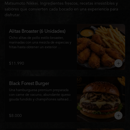
Matsumoto Nikkei. Ingredientes frescos, recetas irresistibles y
sabores que convierten cada bocado en una experiencia para
disfrutar.
Alitas Broaster (6 Unidades)
Ocho alitas de pollo estilo broaster, 
marinadas con una mezcla de especias y 
fritas hasta obtener un exterior 
irresistiblemente crujiente y un interior 
tierno y jugoso. Acompañadas de una 
generosa porción de papas fritas doradas 
$11.990
y una salsa a elección. El picoteo 
perfecto para compartir o disfrutar sin 
límites.
Black Forest Burger
Una hamburguesa premium preparada 
con carne de vacuno, abundante queso 
gouda fundido y champiñones salteados 
en mantequilla, acompañados de 
lechuga fresca, tomate, mayonesa casera 
y nuestra exclusiva salsa Matsumoto, 
$8.000
todo servido en un suave pan brioche 
tostado. Una combinación cremosa, 
intensa y llena de sabor para quienes 