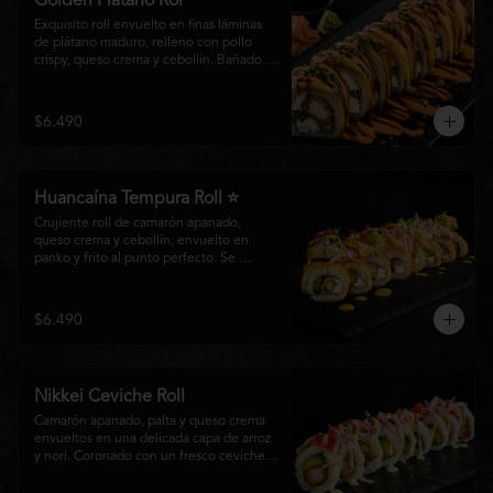
Golden Plátano Rol
Exquisito roll envuelto en finas láminas 
de plátano maduro, relleno con pollo 
crispy, queso crema y cebollín. Bañado 
con una cremosa salsa fuji y un toque de 
salsa teriyaki, finalizado con sésamo 
tostado y cebollín fresco. Una 
$6.490
combinación perfecta entre el dulzor del 
plátano y los intensos sabores de la 
cocina nikkei.
Huancaína Tempura Roll ⭐
Crujiente roll de camarón apanado, 
queso crema y cebollín, envuelto en 
panko y frito al punto perfecto. Se 
corona con salmón y pescado blanco en 
tempura, finas láminas de cebolla morada 
y una sedosa salsa huancaína, finalizada 
$6.490
con toques de pimentón rojo fresco que 
aportan equilibrio, color y un auténtico 
carácter nikkei.
Nikkei Ceviche Roll
Camarón apanado, palta y queso crema 
envueltos en una delicada capa de arroz 
y nori. Coronado con un fresco ceviche 
nikkei de salmón y pescado blanco, 
cebolla morada y nuestra salsa especial, 