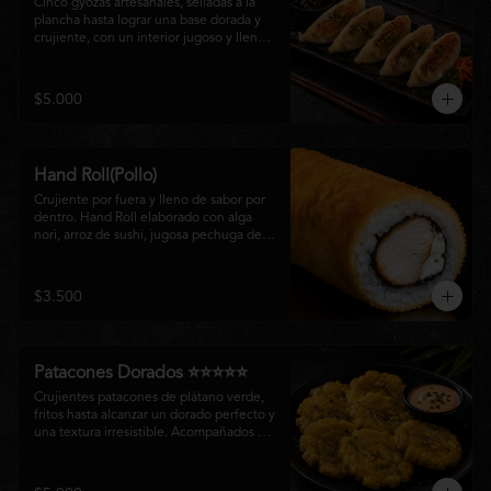
Cinco gyozas artesanales, selladas a la 
plancha hasta lograr una base dorada y 
crujiente, con un interior jugoso y lleno 
de sabor. Acompañadas de una delicada 
salsa oriental de la casa, son el equilibrio 
perfecto entre tradición japonesa y la 
$5.000
esencia de la cocina nikkei, ideales para 
comenzar una experiencia gastronómica 
única.
Hand Roll(Pollo)
Crujiente por fuera y lleno de sabor por 
dentro. Hand Roll elaborado con alga 
nori, arroz de sushi, jugosa pechuga de 
pollo crispy y queso crema, envuelto en 
una fina capa dorada y crocante. Una 
combinación perfecta de textura y 
$3.500
cremosidad que convierte este clásico en 
una experiencia irresistible.
Patacones Dorados ⭐⭐⭐⭐⭐
Crujientes patacones de plátano verde, 
fritos hasta alcanzar un dorado perfecto y 
una textura irresistible. Acompañados de 
nuestra salsa especial de la casa, son el 
complemento ideal para compartir o 
disfrutar como entrada con el auténtico 