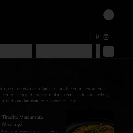
Login
$0
 para Comenzar
Selección Clásica Premium
Ceviches Matsum
ciones exclusivas diseñadas para ofrecer una experiencia
ión combina ingredientes premium, técnicas de alta cocina y
esarrollado cuidadosamente considerando:
Tiradito Matsumoto
Maracuyá
Delicadas láminas de salmón fresco 