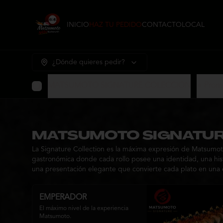
INICIO
HAZ TU PEDIDO
CONTACTO
LOCAL
¿Dónde quieres pedir?
MATSUMOTO SIGNATURE COLECCION
⭐ Prom
MATSUMOTO SIGNATUR
La Signature Collection es la máxima expresión de Matsumoto
gastronómica donde cada rollo posee una identidad, una histo
una presentación elegante que convierte cada plato en una 
EMPERADOR
El máximo nivel de la experiencia 
Matsumoto.
