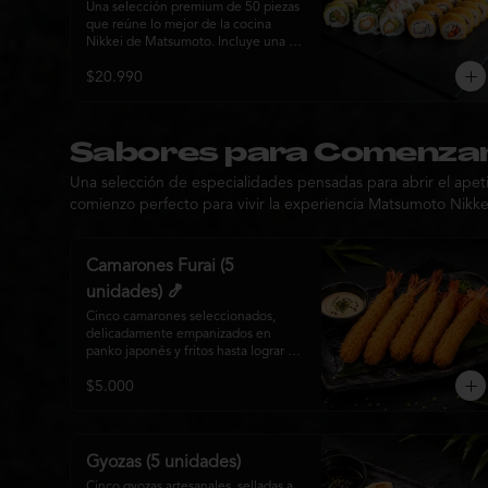
piezas)⭐⭐⭐⭐⭐
Una selección premium de 50 piezas 
que reúne lo mejor de la cocina 
Nikkei de Matsumoto. Incluye una 
combinación de rolls envueltos en 
$20.990
palta, rolls con sesamo, opciones con 
panko fritos y una exclusiva línea de 
ceviche roll coronada con una 
cremosa mezcla de mariscos. Una 
experiencia variada de texturas, 
Sabores para Comenza
frescura y sabor, ideal para compartir 
Una selección de especialidades pensadas para abrir el apetit
entre 3 y 4 personas.
comienzo perfecto para vivir la experiencia Matsumoto Nikke
Camarones Furai (5
unidades) 🍤
Cinco camarones seleccionados, 
delicadamente empanizados en 
panko japonés y fritos hasta lograr 
un dorado perfecto. Crujientes por 
$5.000
fuera y jugosos por dentro, 
acompañados de nuestra salsa 
especial de la casa, ideales para 
disfrutar como entrada o para 
compartir con el auténtico sabor de 
Gyozas (5 unidades)
la cocina nikkei.
Cinco gyozas artesanales, selladas a 