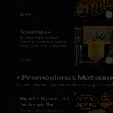
Una creación exclusiva elaborada 
con langostino tempura, queso 
crema y palta Hass, envuelta en finas 
$8.990
láminas de salmón premium 
flameado. Coronado masago, Y 
láminas de oro comestible y nuestra 
inconfundible Salsa Emperador, una 
Tropical Matsu ☀️
reducción nikkei que realza cada 
bocado con elegancia y 
Un cóctel tropical de textura 
profundidad.

cremosa que combina el dulzor del 
mango y la piña con un toque cítrico 
Más que un roll, una obra maestra 
y un aroma fresco de menta. 
diseñada para quienes buscan lo 
Refrescante, exótico y perfecto para 
extraordinario.
disfrutar junto a la cocina nikkei de 
$7.000
Matsumoto.
⭐ Promociones Matsum
Combos exclusivos, regalos especiales y ofertas por tiempo l
Happy Roll 30 piezas + Hot
Tori de regalo 🎁🍣
Una selección de 30 piezas con 