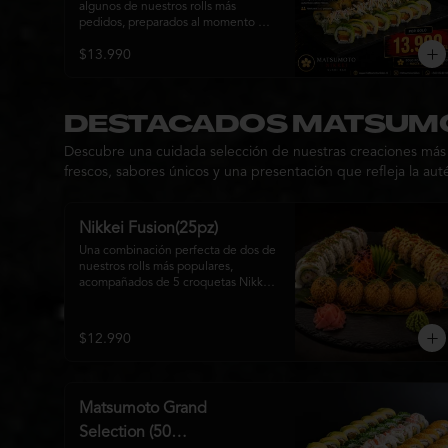
algunos de nuestros rolls más 
pedidos, preparados al momento 
con ingredientes frescos y el 
$13.990
auténtico estilo de Matsumoto 
Nikkei. Una promoción pensada para 
compartir y disfrutar de una gran 
variedad de sabores.

DESTACADOS MATSUMO
Incluye un Hot Tori de regalo (10 
Descubre una cuidada selección de nuestras creaciones más r
piezas): un roll crujiente relleno de 
pollo, queso crema y cebollín, frito 
frescos, sabores únicos y una presentación que refleja la au
en panko hasta obtener un dorado 
perfecto y una textura irresistible.
Nikkei Fusion(25pz)
Una combinación perfecta de dos de 
nuestros rolls más populares, 
acompañados de 5 croquetas Nikkei 
doradas y crujientes, rellenas de 
queso crema y salmón, servidas con 
una cremosa salsa de la casa. Una 
$12.990
tabla que reúne diferentes texturas y 
sabores, ideal para compartir y 
disfrutar de la auténtica fusión de la 
cocina japonesa con inspiración 
Matsumoto Grand
peruana.
Selection (50