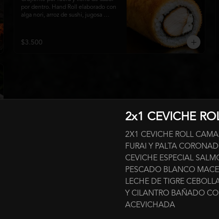
por dentro. Hand Roll elaborado con 
alga nori, arroz de sushi, jugosa 
pechuga de pollo crispy y queso 
crema, envuelto en una fina capa 
dorada y crocante. Una combinación 
$3.500
perfecta de textura y cremosidad 
que convierte este clásico en una 
experiencia irresistible.
2x1 CEVICHE RO
2X1 CEVICHE ROLL CAM
FURAI Y PALTA CORONA
CEVICHE ESPECIAL SAL
ium
PESCADO BLANCO MACE
entes frescos, cortes seleccionados y la calidad que distingue a Mats
LECHE DE TIGRE CEBOL
emium.
Y CILANTRO BAÑADO CO
ACEVICHADA
Huancaína Tempura Roll ⭐