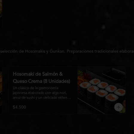
 selección de Hosomakis y Gunkan. Preparaciones tradicionales elabora
Hosomaki de Salmón &
Queso Crema (8 Unidades)
Un clásico de la gastronomía 
japonesa elaborado con alga nori, 
arroz de sushi y un delicado relleno 
de salmón fresco y queso crema. Su 
$4.500
combinación de sabores suaves y 
textura cremosa ofrece una 
experiencia equilibrada, fresca y 
auténtica en cada bocado.