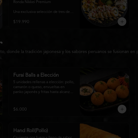
Ideal para 2 a 3 personas.
Ronda Nikkei Premium

Una exclusiva selección de tres de 
nuestros rolls premium, 
$19.990
cuidadosamente elaborados con 
ingredientes frescos y coronados 
con toppings de inspiración nikkei. 
Una experiencia que combina 
frescura, crocancia y cremosidad, 
r
pensada para compartir y descubrir 
o, donde la tradición japonesa y los sabores peruanos se fusionan en pr
la esencia de Matsumoto Nikkei en 
cada bocado.
i.
Furai Balls a Elección
5 unidades rellenas a elección: pollo, 
camarón o queso, envueltas en 
panko japonés y fritas hasta alcanzar 
un dorado perfecto. Acompañadas 
de nuestra salsa especial de la casa.
$6.000
Hand Roll(Pollo)
Crujiente por fuera y lleno de sabor 