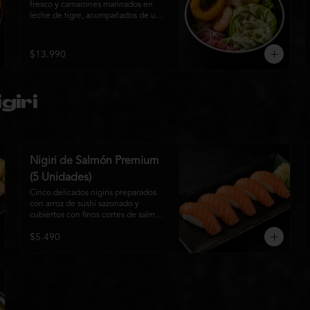
fresco y camarones marinados en 
leche de tigre, acompañados de una 
delicada rosa de palta, aros de 
calamar crocante y chips de plátano. 
Una creación Nikkei que combina 
$13.990
frescura, textura y elegancia en cada 
bocado.
giri
Nigiri de Salmón Premium
(5 Unidades)
Cinco delicados nigiris preparados 
con arroz de sushi sazonado y 
cubiertos con finos cortes de salmón 
fresco de alta calidad. Una propuesta 
$5.490
clásica de la gastronomía japonesa 
que destaca por su frescura, 
suavidad y equilibrio, ideal para 
quienes disfrutan del sabor 
auténtico del salmón.