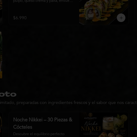
pulpo, queso crema y palta, envuelto 
en finas láminas de palta y coronado 
con una irresistible fusión de salsa 
acevichada y huancaína. Finalizado 
$6.990
con cebollín fresco, sésamo tostado 
y láminas de pulpo, ofreciendo una 
combinación perfecta entre frescura
oto
imitado, preparadas con ingredientes frescos y el sabor que nos caract
Noche Nikkei – 30 Piezas &
Cócteles
Descubre el equilibrio perfecto 