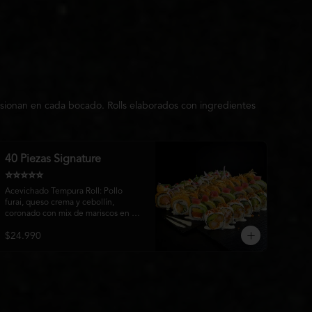
usionan en cada bocado. Rolls elaborados con ingredientes
40 Piezas Signature
⭐⭐⭐⭐⭐
Acevichado Tempura Roll: Pollo 
furai, queso crema y cebollín, 
coronado con mix de mariscos en 
tempura, cebolla morada, salsa 
$24.990
acevichada, cebollín y toques de 
pimentón rojo.

Matsu Roll: Pollo furai, queso crema 
y cebollín, envuelto en plátano 
maduro, bañado en salsa Fuji y 
terminado con crujiente papa hilo.
