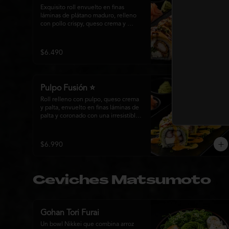
Exquisito roll envuelto en finas 
láminas de plátano maduro, relleno 
con pollo crispy, queso crema y 
cebollín. Bañado con una cremosa 
salsa fuji y un toque de salsa teriyaki, 
finalizado con sésamo tostado y 
$6.490
cebollín fresco. Una combinación 
perfecta entre el dulzor del plátano y 
los intensos sabores de la cocina 
nikkei.
Pulpo Fusión ⭐
Roll relleno con pulpo, queso crema 
y palta, envuelto en finas láminas de 
palta y coronado con una irresistible 
fusión de salsa acevichada y 
huancaína. Finalizado con cebollín 
fresco, sésamo tostado y láminas de 
$6.990
pulpo, ofreciendo una combinación 
perfecta entre frescura, cremosidad
Ceviches Matsumoto
Gohan Tori Furai
Un bowl Nikkei que combina arroz 