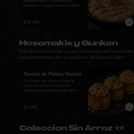
pescado blanco, a tu elección, 
bañadas en nuestra exclusiva salsa 
Nikkei de la casa. Su equilibrio entre 
cítricos, ají y notas orientales se 
complementa con palta, cebolla 
$10.990
morada, ají fresco, brotes y sésamo, 
ofreciendo una experiencia fresca, 
sofisticada y llena de sabor.
Hosomakis y Gunkan
Descubre la esencia de la gastronomía japonesa con nuestra
cada pieza destaca por su equilibrio, delicadeza y sabor
Gunkan de Plátano Maduro
Una fusión de sabores donde el 
dulzor del plátano maduro se 
combina con la frescura del salmón 
en tartar, acompañado de salsa 
nikkei, cebollín y sésamo tostado 
para una experiencia única.
$5.990
Colección Sin Arroz ⭐⭐