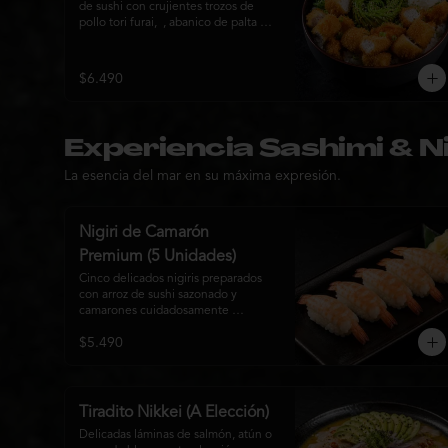
de sushi con crujientes trozos de 
pollo tori furai,  , abanico de palta 
fresca, queso crema y cebollín, 
terminado con semillas de sésamo. 
Una fusión de texturas y sabores que 
$6.490
equilibra lo crocante, lo fresco y lo 
cremoso en cada bocado. Ideal para 
quienes buscan una comida 
completa y llena de sabor.
Experiencia Sashimi & Ni
La esencia del mar en su máxima expresión.
Nigiri de Camarón
Premium (5 Unidades)
Cinco delicados nigiris preparados 
con arroz de sushi sazonado y 
camarones cuidadosamente 
seleccionados, elaborados al estilo 
$5.490
tradicional japonés. Su textura 
suave, frescura y sabor natural crean 
una experiencia equilibrada y 
refinada, perfecta para los amantes 
de la cocina Nikkei.
Tiradito Nikkei (A Elección)
Delicadas láminas de salmón, atún o 