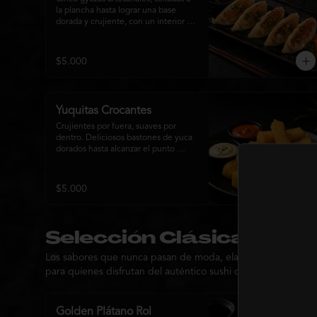
la plancha hasta lograr una base 
dorada y crujiente, con un interior 
jugoso y lleno de sabor. 
Acompañadas de una delicada salsa 
oriental de la casa, son el equilibrio 
$5.000
perfecto entre tradición japonesa y 
la esencia de la cocina nikkei, 
ideales para comenzar una 
experiencia gastronómica única.
Yuquitas Crocantes
Crujientes por fuera, suaves por 
dentro. Deliciosos bastones de yuca 
dorados hasta alcanzar el punto 
perfecto, servidos con una selección 
de salsas de la casa. Un 
acompañamiento irresistible para 
$5.000
compartir o complementar cualquier 
experiencia Matsumoto Nikkei.
Selección Clásica Prem
Los sabores que nunca pasan de moda, elaborados con ingredi
para quienes disfrutan del auténtico sushi con un toque pr
Golden Plátano Rol