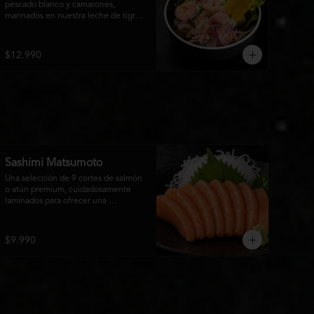
pescado blanco y camarones, 
marinados en nuestra leche de tigre 
con cebolla morada y cilantro fresco. 
Acompañado de chips de plátano 
crocante y hojas verdes para una 
$12.990
experiencia Nikkei llena de frescura, 
equilibrio y sabor.
Sashimi Matsumoto
Una selección de 9 cortes de salmón 
o atún premium, cuidadosamente 
laminados para ofrecer una 
experiencia auténtica y llena de 
frescura.
$9.990