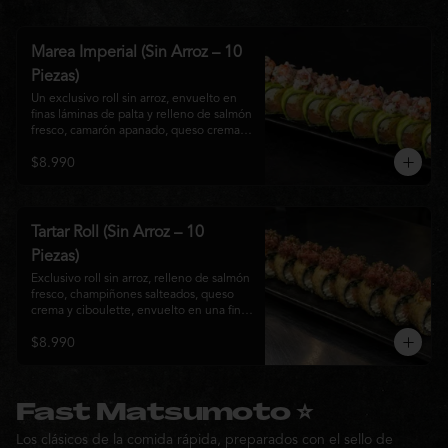
Marea Imperial (Sin Arroz – 10
Piezas)
Un exclusivo roll sin arroz, envuelto en 
finas láminas de palta y relleno de salmón 
fresco, camarón apanado, queso crema y 
cebollín. Coronado con un delicado 
$8.990
ceviche mixto marinado en leche de 
tigre, cebolla morada, cilantro y un sutil 
toque de ají, creando una combinación 
perfecta entre frescura, cremosidad y 
crocancia. Una creación premium que 
Tartar Roll (Sin Arroz – 10
representa la esencia de la cocina Nikkei.
Piezas)
Exclusivo roll sin arroz, relleno de salmón 
fresco, champiñones salteados, queso 
crema y ciboulette, envuelto en una fina 
capa crocante. Coronado con un 
$8.990
delicado tartar de atún fresco sazonado 
con salsa Nikkei, cebollín y un toque de 
sésamo, logrando una combinación 
perfecta entre cremosidad, frescura y 
textura en cada bocado.
Fast Matsumoto ⭐
Los clásicos de la comida rápida, preparados con el sello de