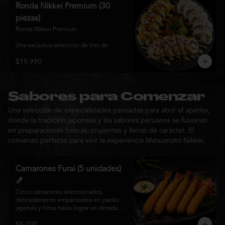
y sabor, ideal para compartir entre 3 y 4 
Ronda Nikkei Premium (30
personas.
piezas)
Ronda Nikkei Premium

Una exclusiva selección de tres de 
nuestros rolls premium, cuidadosamente 
$19.990
elaborados con ingredientes frescos y 
coronados con toppings de inspiración 
nikkei. Una experiencia que combina 
frescura, crocancia y cremosidad, 
pensada para compartir y descubrir la 
Sabores para Comenzar
esencia de Matsumoto Nikkei en cada 
Una selección de especialidades pensadas para abrir el apetito,
bocado.
donde la tradición japonesa y los sabores peruanos se fusionan
en preparaciones frescas, crujientes y llenas de carácter. El
comienzo perfecto para vivir la experiencia Matsumoto Nikkei.
Camarones Furai (5 unidades)
🍤
Cinco camarones seleccionados, 
delicadamente empanizados en panko 
japonés y fritos hasta lograr un dorado 
perfecto. Crujientes por fuera y jugosos 
$5.000
por dentro, acompañados de nuestra 