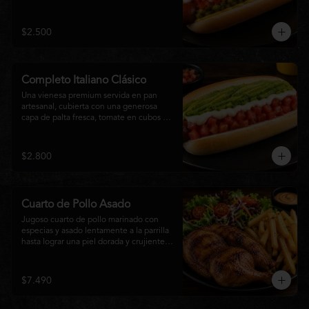
relish, mostaza y una generosa capa de 
mayonesa casera.
$2.500
Completo Italiano Clásico
Una vienesa premium servida en pan 
artesanal, cubierta con una generosa 
capa de palta fresca, tomate en cubos y 
mayonesa casera. Un clásico chileno 
preparado con ingredientes frescos, 
cremoso, sabroso y perfecto para 
$2.800
disfrutar en cualquier momento.
Cuarto de Pollo Asado
Jugoso cuarto de pollo marinado con 
especias y asado lentamente a la parrilla 
hasta lograr una piel dorada y crujiente. 
Acompañado de una generosa porción 
de papas fritas y una fresca ensalada de 
lechuga, tomate y vegetales de 
$7.490
temporada. Un plato clásico, abundante y 
lleno de sabor, ideal para disfrutar en 
cualquier momento.