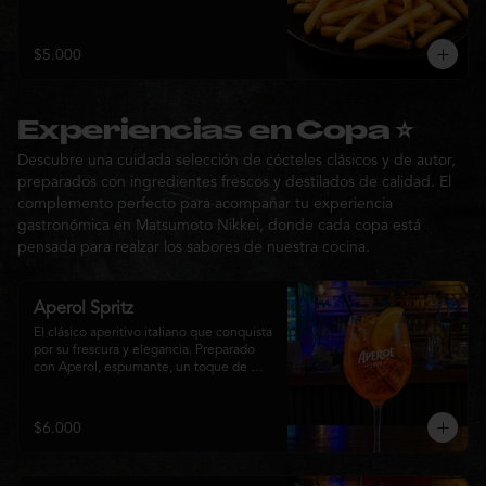
$5.000
Experiencias en Copa ⭐
Descubre una cuidada selección de cócteles clásicos y de autor,
preparados con ingredientes frescos y destilados de calidad. El
complemento perfecto para acompañar tu experiencia
gastronómica en Matsumoto Nikkei, donde cada copa está
pensada para realzar los sabores de nuestra cocina.
Aperol Spritz
El clásico aperitivo italiano que conquista 
por su frescura y elegancia. Preparado 
con Aperol, espumante, un toque de 
agua con gas, abundante hielo y una 
rodaja de naranja fresca. Un cóctel ligero, 
refrescante y de notas cítricas, perfecto 
$6.000
para disfrutar antes de la comida o 
acompañar la experiencia gastronómica 
de Matsumoto Nikkei.