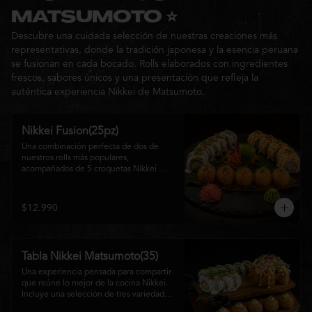
Ideal para: una cita, una salida con 
MATSUMOTO ⭐
amigos o una noche especial llena de 
Descubre una cuidada selección de nuestras creaciones más
sabor y buena compañía.
representativas, donde la tradición japonesa y la esencia peruana
se fusionan en cada bocado. Rolls elaborados con ingredientes
frescos, sabores únicos y una presentación que refleja la
auténtica experiencia Nikkei de Matsumoto.
Nikkei Fusion(25pz)
Una combinación perfecta de dos de 
nuestros rolls más populares, 
acompañados de 5 croquetas Nikkei 
doradas y crujientes, rellenas de queso 
crema y salmón, servidas con una 
cremosa salsa de la casa. Una tabla que 
$12.990
reúne diferentes texturas y sabores, ideal 
para compartir y disfrutar de la auténtica 
fusión de la cocina japonesa con 
inspiración peruana.
Tabla Nikkei Matsumoto(35)
Una experiencia pensada para compartir 
que reúne lo mejor de la cocina Nikkei. 
Incluye una selección de tres variedades 
de rolls cuidadosamente preparados, 