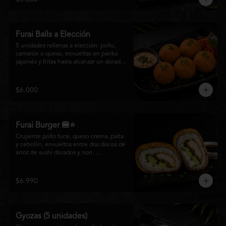
salsa especial de la casa, ideales para 
disfrutar como entrada o para compartir 
con el auténtico sabor de la cocina 
nikkei.
Furai Balls a Elección
5 unidades rellenas a elección: pollo, 
camarón o queso, envueltas en panko 
japonés y fritas hasta alcanzar un dorado 
perfecto. Acompañadas de nuestra salsa 
especial de la casa.
$6.000
Furai Burger 🍔⭐
Crujiente pollo furai, queso crema, palta 
y cebollín, envueltos entre dos discos de 
arroz de sushi dorados y nori. 
Acompañado de nuestra salsa especial 
Matsumoto, una creación que fusiona la 
tradición japonesa con el sabor nikkei en 
$6.990
cada bocado.
Gyozas (5 unidades)