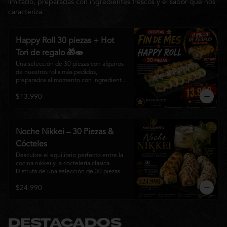
limitado, preparadas con ingredientes frescos y el sabor que nos
caracteriza.
Happy Roll 30 piezas + Hot
Tori de regalo 🎁🍣
Una selección de 30 piezas con algunos 
de nuestros rolls más pedidos, 
preparados al momento con ingredientes 
frescos y el auténtico estilo de 
$13.990
Matsumoto Nikkei. Una promoción 
pensada para compartir y disfrutar de una 
gran variedad de sabores.

Incluye un Hot Tori de regalo (10 piezas): 
Noche Nikkei – 30 Piezas &
un roll crujiente relleno de pollo, queso 
Cócteles
crema y cebollín, frito en panko hasta 
obtener un dorado perfecto y una 
Descubre el equilibrio perfecto entre la 
textura irresistible.
cocina nikkei y la coctelería clásica. 
Disfruta de una selección de 30 piezas 
premium preparadas con ingredientes 
$24.990
frescos, acompañadas de 2 Pisco Sour o 
2 Mojitos Clásicos. Una experiencia 
pensada para compartir, celebrar y 
disfrutar de los sabores que hacen única 
a Matsumoto Nikkei.

DESTACADOS