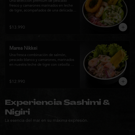
Una selección premium de pescado 
fresco y camarones marinados en leche 
de tigre, acompañados de una delicada 
rosa de palta, aros de calamar crocante y 
chips de plátano. Una creación Nikkei 
que combina frescura, textura y 
$13.990
elegancia en cada bocado.
Marea Nikkei
Una fresca combinación de salmón, 
pescado blanco y camarones, marinados 
en nuestra leche de tigre con cebolla 
morada y cilantro fresco. Acompañado de 
chips de plátano crocante y hojas verdes 
para una experiencia Nikkei llena de 
$12.990
frescura, equilibrio y sabor.
Experiencia Sashimi &
Nigiri
La esencia del mar en su máxima expresión.