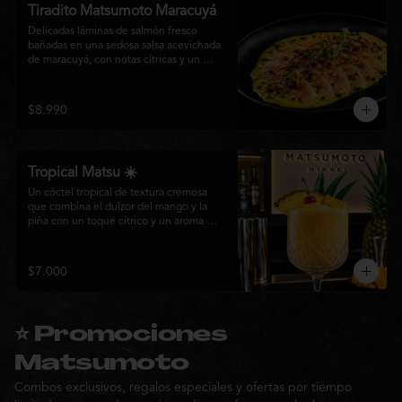
Tiradito Matsumoto Maracuyá
Delicadas láminas de salmón fresco 
bañadas en una sedosa salsa acevichada 
de maracuyá, con notas cítricas y un 
equilibrio perfecto entre dulzor y acidez. 
Terminado con alcaparras, finas rodajas 
de ají rojo, aceite de cilantro, brotes 
$8.990
frescos y pimienta recién molida. Un 
plato ligero, elegante y lleno de frescura 
que representa la esencia de la cocina 
nikkei.
Tropical Matsu ☀️
Un cóctel tropical de textura cremosa 
que combina el dulzor del mango y la 
piña con un toque cítrico y un aroma 
fresco de menta. Refrescante, exótico y 
perfecto para disfrutar junto a la cocina 
nikkei de Matsumoto.
$7.000
⭐ Promociones
Matsumoto
Combos exclusivos, regalos especiales y ofertas por tiempo