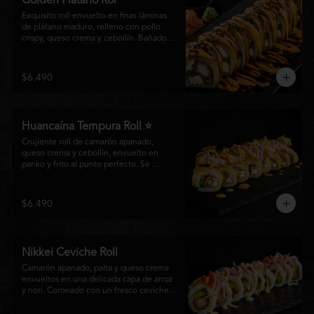
Golden Plátano Rol
Exquisito roll envuelto en finas láminas 
de plátano maduro, relleno con pollo 
crispy, queso crema y cebollín. Bañado 
con una cremosa salsa fuji y un toque de 
salsa teriyaki, finalizado con sésamo 
tostado y cebollín fresco. Una 
$6.490
combinación perfecta entre el dulzor del 
plátano y los intensos sabores de la 
cocina nikkei.
Huancaína Tempura Roll ⭐
Crujiente roll de camarón apanado, 
queso crema y cebollín, envuelto en 
panko y frito al punto perfecto. Se 
corona con salmón y pescado blanco en 
tempura, finas láminas de cebolla morada 
y una sedosa salsa huancaína, finalizada 
$6.490
con toques de pimentón rojo fresco que 
aportan equilibrio, color y un auténtico 
carácter nikkei.
Nikkei Ceviche Roll
Camarón apanado, palta y queso crema 
envueltos en una delicada capa de arroz 
y nori. Coronado con un fresco ceviche 
nikkei de salmón y pescado blanco, 
cebolla morada y nuestra salsa especial, 