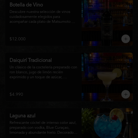
Botella de Vino
Descubre nuestra selección de vinos 
cuidadosamente elegidos para 
acompañar cada plato de Matsumoto 
Nikkei. Contamos con opciones de vinos 
tintos, blancos
$12.000
Daiquirí Tradicional
Un clásico de la coctelería preparado con 
ron blanco, jugo de limón recién 
exprimido y un toque de azúcar, 
mezclado con hielo frappé hasta lograr 
una textura suave y refrescante. Un 
cóctel equilibrado, de notas cítricas y 
$4.990
sabor intenso, perfecto para disfrutar en 
cualquier ocasión o acompañar la 
experiencia gastronómica de Matsumoto 
Nikkei.
Laguna azul
Refrescante cóctel de intenso color azul, 
preparado con vodka, Blue Curaçao, 
limonada y abundante hielo. Decorado 
con una rodaja de limón , ofrece un 