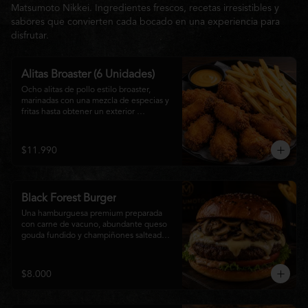
Matsumoto Nikkei. Ingredientes frescos, recetas irresistibles y
sabores que convierten cada bocado en una experiencia para
disfrutar.
Alitas Broaster (6 Unidades)
Ocho alitas de pollo estilo broaster, 
marinadas con una mezcla de especias y 
fritas hasta obtener un exterior 
irresistiblemente crujiente y un interior 
tierno y jugoso. Acompañadas de una 
generosa porción de papas fritas doradas 
$11.990
y una salsa a elección. El picoteo 
perfecto para compartir o disfrutar sin 
límites.
Black Forest Burger
Una hamburguesa premium preparada 
con carne de vacuno, abundante queso 
gouda fundido y champiñones salteados 
en mantequilla, acompañados de 
lechuga fresca, tomate, mayonesa casera 
y nuestra exclusiva salsa Matsumoto, 
$8.000
todo servido en un suave pan brioche 
tostado. Una combinación cremosa, 
intensa y llena de sabor para quienes 