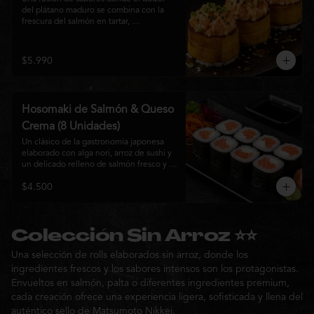
del plátano maduro se combina con la 
frescura del salmón en tartar, 
acompañado de salsa nikkei, cebollín y 
sésamo tostado para una experiencia 
única.
$5.990
Hosomaki de Salmón & Queso
Crema (8 Unidades)
Un clásico de la gastronomía japonesa 
elaborado con alga nori, arroz de sushi y 
un delicado relleno de salmón fresco y 
queso crema. Su combinación de sabores 
$4.500
suaves y textura cremosa ofrece una 
experiencia equilibrada, fresca y 
auténtica en cada bocado.
Colección Sin Arroz ⭐⭐
Una selección de rolls elaborados sin arroz, donde los
ingredientes frescos y los sabores intensos son los protagonistas.
Envueltos en salmón, palta o diferentes ingredientes premium,
cada creación ofrece una experiencia ligera, sofisticada y llena del
auténtico sello de Matsumoto Nikkei.