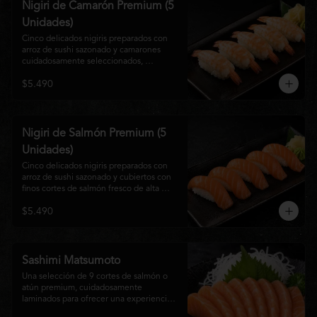
Nigiri de Camarón Premium (5
Unidades)
Cinco delicados nigiris preparados con 
arroz de sushi sazonado y camarones 
cuidadosamente seleccionados, 
elaborados al estilo tradicional japonés. 
$5.490
Su textura suave, frescura y sabor natural 
crean una experiencia equilibrada y 
refinada, perfecta para los amantes de la 
cocina Nikkei.
Nigiri de Salmón Premium (5
Unidades)
Cinco delicados nigiris preparados con 
arroz de sushi sazonado y cubiertos con 
finos cortes de salmón fresco de alta 
calidad. Una propuesta clásica de la 
$5.490
gastronomía japonesa que destaca por su 
frescura, suavidad y equilibrio, ideal para 
quienes disfrutan del sabor auténtico del 
salmón.
Sashimi Matsumoto
Una selección de 9 cortes de salmón o 
atún premium, cuidadosamente 
laminados para ofrecer una experiencia 
auténtica y llena de frescura.