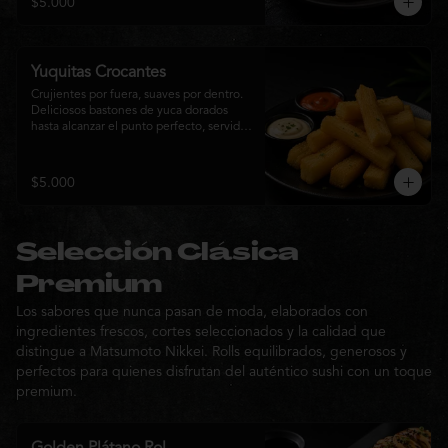
$5.000
sabor de la cocina nikkei.
Yuquitas Crocantes
Crujientes por fuera, suaves por dentro. 
Deliciosos bastones de yuca dorados 
hasta alcanzar el punto perfecto, servidos 
con una selección de salsas de la casa. 
Un acompañamiento irresistible para 
compartir o complementar cualquier 
$5.000
experiencia Matsumoto Nikkei.
Selección Clásica
Premium
Los sabores que nunca pasan de moda, elaborados con
ingredientes frescos, cortes seleccionados y la calidad que
distingue a Matsumoto Nikkei. Rolls equilibrados, generosos y
perfectos para quienes disfrutan del auténtico sushi con un toque
premium.