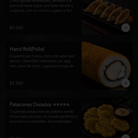
Cinco gyozas artesanales, selladas a la 
plancha hasta lograr una base dorada y 
crujiente, con un interior jugoso y lleno 
de sabor. Acompañadas de una delicada 
salsa oriental de la casa, son el equilibrio 
perfecto entre tradición japonesa y la 
$5.000
esencia de la cocina nikkei, ideales para 
comenzar una experiencia gastronómica 
única.
Hand Roll(Pollo)
Crujiente por fuera y lleno de sabor por 
dentro. Hand Roll elaborado con alga 
nori, arroz de sushi, jugosa pechuga de 
pollo crispy y queso crema, envuelto en 
una fina capa dorada y crocante. Una 
combinación perfecta de textura y 
$3.500
cremosidad que convierte este clásico en 
una experiencia irresistible.
Patacones Dorados ⭐⭐⭐⭐⭐
Crujientes patacones de plátano verde, 
fritos hasta alcanzar un dorado perfecto y 
una textura irresistible. Acompañados de 
nuestra salsa especial de la casa, son el 
complemento ideal para compartir o 
disfrutar como entrada con el auténtico 