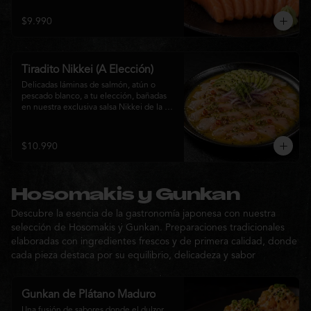
$9.990
Tiradito Nikkei (A Elección)
Delicadas láminas de salmón, atún o 
pescado blanco, a tu elección, bañadas 
en nuestra exclusiva salsa Nikkei de la 
casa. Su equilibrio entre cítricos, ají y 
notas orientales se complementa con 
palta, cebolla morada, ají fresco, brotes y 
$10.990
sésamo, ofreciendo una experiencia 
fresca, sofisticada y llena de sabor.
Hosomakis y Gunkan
Descubre la esencia de la gastronomía japonesa con nuestra
selección de Hosomakis y Gunkan. Preparaciones tradicionales
elaboradas con ingredientes frescos y de primera calidad, donde
cada pieza destaca por su equilibrio, delicadeza y sabor
Gunkan de Plátano Maduro
Una fusión de sabores donde el dulzor 