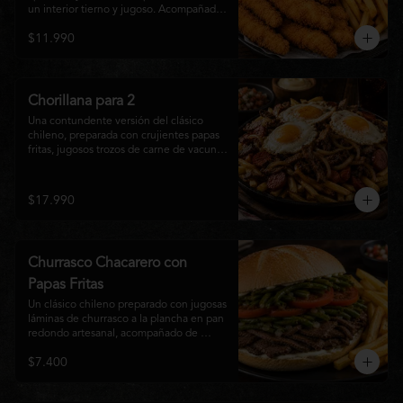
un interior tierno y jugoso. Acompañadas 
de una generosa porción de papas fritas 
$11.990
doradas y una salsa a elección. Un clásico 
irresistible, perfecto para compartir o 
disfrutar como una comida llena de sabor 
y crocancia.
Chorillana para 2
Una contundente versión del clásico 
chileno, preparada con crujientes papas 
fritas, jugosos trozos de carne de vacuno 
salteados al punto, chorizo grillado, 
cebolla caramelizada y coronada con tres 
huevos fritos de yema cremosa. Un plato 
$17.990
perfecto para compartir y disfrutar con 
una cerveza bien helada o tu cóctel 
favorito. Ideal para 2 a 4 personas.
Churrasco Chacarero con
Papas Fritas
Un clásico chileno preparado con jugosas 
láminas de churrasco a la plancha en pan 
redondo artesanal, acompañado de 
abundantes porotos verdes salteados, 
$7.400
frescas rodajas de tomate, mayonesa 
casera y una generosa porción de papas 
fritas doradas y crujientes. Sabor 