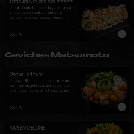
Tempura Ceviche Roll ⭐⭐⭐⭐⭐
Un roll donde la crocancia y la frescura se 
encuentran en perfecta armonía. 
Camarón apanado, queso crema y 
cebollín, envueltos en panko y fritos 
hasta alcanzar un dorado perfecto. Se 
corona con salmón y pescado blanco en 
$6.490
tempura, cebolla morada, una sedosa 
salsa acevichada, cilantro fresco y 
delicados toques de pimentón rojo, 
logrando una experiencia intensa, 
Ceviches Matsumoto
equilibrada y auténticamente nikkei.
Gohan Tori Furai
Un bowl Nikkei que combina arroz de 
sushi con crujientes trozos de pollo tori 
furai,  , abanico de palta fresca, queso 
crema y cebollín, terminado con semillas 
de sésamo. Una fusión de texturas y 
sabores que equilibra lo crocante, lo 
$6.490
fresco y lo cremoso en cada bocado. 
Ideal para quienes buscan una comida 
completa y llena de sabor.
KAISEN DELUXE