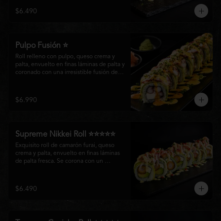
creando un equilibrio perfecto entre 
$6.490
frescura, cremosidad y crocancia en cada 
bocado.
Pulpo Fusión ⭐
Roll relleno con pulpo, queso crema y 
palta, envuelto en finas láminas de palta y 
coronado con una irresistible fusión de 
salsa acevichada y huancaína. Finalizado 
con cebollín fresco, sésamo tostado y 
láminas de pulpo, ofreciendo una 
$6.990
combinación perfecta entre frescura, 
cremosidad
Supreme Nikkei Roll ⭐⭐⭐⭐⭐
Exquisito roll de camarón furai, queso 
crema y palta, envuelto en finas láminas 
de palta fresca. Se corona con un 
delicado ceviche de atún preparado al 
estilo nikkei, creando una armoniosa 
fusión de texturas, frescura y sabores que 
$6.490
resaltan la esencia del Pacífico.