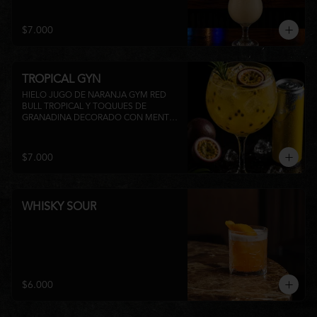
su inconfundible sabor dulce lo 
convierten en la elección perfecta para 
disfrutar de un momento de relajo o 
$7.000
acompañar la experiencia gastronómica 
de Matsumoto Nikkei. 🍍🥥
TROPICAL GYN
HIELO JUGO DE NARANJA GYM RED 
BULL TROPICAL Y TOQUUES DE 
GRANADINA DECORADO CON MENTA 
Y TROZOS DE FRUTA A 
DISPONIBILIDAD
$7.000
WHISKY SOUR
$6.000