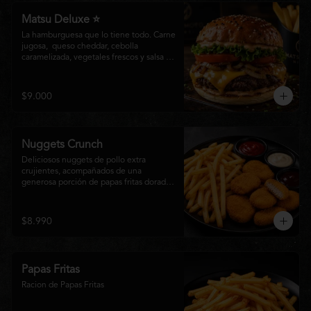
Matsu Deluxe ⭐
La hamburguesa que lo tiene todo. Carne 
jugosa,  queso cheddar, cebolla 
caramelizada, vegetales frescos y salsa 
especial Matsumoto en un suave pan 
brioche. Un clásico irresistible, hecho 
para los amantes de las grandes 
$9.000
hamburguesas.
Nuggets Crunch
Deliciosos nuggets de pollo extra 
crujientes, acompañados de una 
generosa porción de papas fritas doradas 
y servidos con salsa BBQ, mayonesa y 
kétchup. Una combinación clásica, 
irresistible y perfecta para cualquier 
$8.990
ocasión.
Papas Fritas
Racion de Papas Fritas