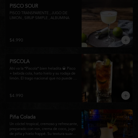
PISCO SOUR
PISCO TRANSPARENTE , JUGO DE 
LIMON , SIRUP SIMPLE , ALBUMINA
$4.990
PISCOLA
Ahí va la *Piscola* bien heladita 🥃 Pisco 
+ bebida cola, harto hielo y su rodaja de 
limón. El trago nacional que no puede 
faltar en ninguna junta. Clásico de barra 
chilena.
$4.990
Piña Colada
Un cóctel tropical, cremoso y refrescante, 
preparado con ron, crema de coco, jugo 
de piña y hielo frappé. Su textura suave y 