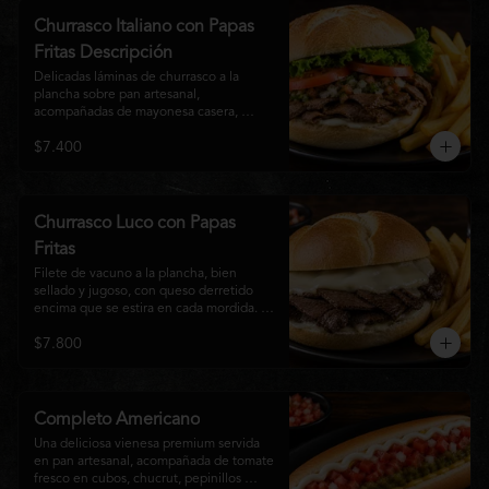
auténtico
Churrasco Italiano con Papas
Fritas Descripción
Delicadas láminas de churrasco a la 
plancha sobre pan artesanal, 
acompañadas de mayonesa casera, 
tomate fresco, palta cremosa y lechuga 
$7.400
crocante. Servido con una generosa 
porción de papas fritas doradas y 
crujientes
Churrasco Luco con Papas
Fritas
Filete de vacuno a la plancha, bien 
sellado y jugoso, con queso derretido 
encima que se estira en cada mordida. 
Todo servido en pan marraqueta caliente 
$7.800
y crujiente. Simple, directo y 
contundente.El nombre "Luco" viene del 
Bar Lúgano en Santiago. Es para los que 
aman carne + queso y nada más.
Completo Americano
Una deliciosa vienesa premium servida 
en pan artesanal, acompañada de tomate 
fresco en cubos, chucrut, pepinillos 