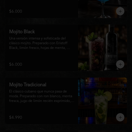
equilibrio entre notas cítricas, dulces y un 
final fresco, ideal para cualquier ocasión.
$6.000
Mojito Black
Una versión intensa y sofisticada del 
clásico mojito. Preparado con Eristoff 
Black, limón fresco, hojas de menta, 
azúcar, hielo frappé y un toque de soda. 
Su sabor a frutos del bosque aporta un 
equilibrio perfecto entre frescura, dulzor 
$6.000
y un ligero toque cítrico, convirtiéndolo 
en un cóctel refrescante y diferente.
Mojito Tradicional
El clásico cubano que nunca pasa de 
moda. Preparado con ron blanco, menta 
fresca, jugo de limón recién exprimido, 
azúcar, agua con gas y abundante hielo 
triturado. Un cóctel refrescante, 
aromático y perfectamente equilibrado, 
$4.990
ideal para disfrutar en cualquier ocasión.