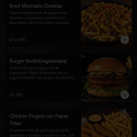
disfrutan las hamburguesas gourmet.
Bowl Mechado Cheddar
Una irresistible base de papas fritas 
doradas y crujientes, cubierta con 
abundante carne mechada cocinada 
lentamente, bañada en cremosa salsa 
cheddar, tomate fresco en cubos y un 
toque de cebollín que aporta frescura y 
$10.990
color. Un bowl abundante, perfecto para 
compartir... o disfrutar por completo.
Burger Seitán(vegetariana)
Una hamburguesa gourmet de 
inspiración Nikkei elaborada con un 
jugoso medallón de seitán a la plancha, 
cebolla caramelizada, lechuga fresca, 
tomate,  y mayonesa de la casa, servida 
en pan brioche tostado. Una opción 
$7.500
100% vegetal que destaca por su textura, 
sabor intenso y equilibrio perfecto entre 
lo dulce, lo fresco y lo umami. Ideal para 
quienes buscan una experiencia 
Chicken Fingers con Papas
diferente sin renunciar al sabor.
Fritas
Crujientes tiras de pechuga de pollo 
apanadas y doradas a la perfección, con 