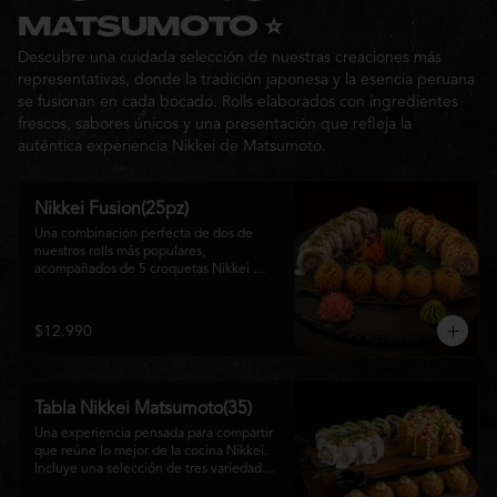
Ideal para: una cita, una salida con 
MATSUMOTO ⭐
amigos o una noche especial llena de 
Descubre una cuidada selección de nuestras creaciones más
sabor y buena compañía.
representativas, donde la tradición japonesa y la esencia peruana
se fusionan en cada bocado. Rolls elaborados con ingredientes
frescos, sabores únicos y una presentación que refleja la
auténtica experiencia Nikkei de Matsumoto.
Nikkei Fusion(25pz)
Una combinación perfecta de dos de 
nuestros rolls más populares, 
acompañados de 5 croquetas Nikkei 
doradas y crujientes, rellenas de queso 
crema y salmón, servidas con una 
cremosa salsa de la casa. Una tabla que 
$12.990
reúne diferentes texturas y sabores, ideal 
para compartir y disfrutar de la auténtica 
fusión de la cocina japonesa con 
inspiración peruana.
Tabla Nikkei Matsumoto(35)
Una experiencia pensada para compartir 
que reúne lo mejor de la cocina Nikkei. 
Incluye una selección de tres variedades 
de rolls cuidadosamente preparados, 