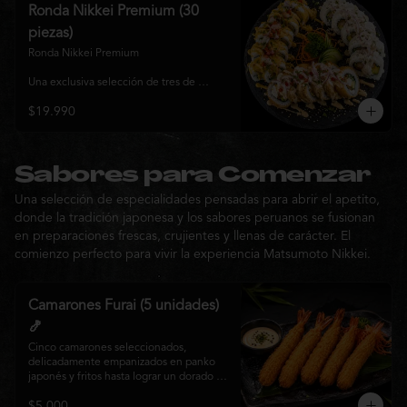
y sabor, ideal para compartir entre 3 y 4 
Ronda Nikkei Premium (30
personas.
piezas)
Ronda Nikkei Premium

Una exclusiva selección de tres de 
nuestros rolls premium, cuidadosamente 
$19.990
elaborados con ingredientes frescos y 
coronados con toppings de inspiración 
nikkei. Una experiencia que combina 
frescura, crocancia y cremosidad, 
pensada para compartir y descubrir la 
Sabores para Comenzar
esencia de Matsumoto Nikkei en cada 
Una selección de especialidades pensadas para abrir el apetito,
bocado.
donde la tradición japonesa y los sabores peruanos se fusionan
en preparaciones frescas, crujientes y llenas de carácter. El
comienzo perfecto para vivir la experiencia Matsumoto Nikkei.
Camarones Furai (5 unidades)
🍤
Cinco camarones seleccionados, 
delicadamente empanizados en panko 
japonés y fritos hasta lograr un dorado 
perfecto. Crujientes por fuera y jugosos 
$5.000
por dentro, acompañados de nuestra 