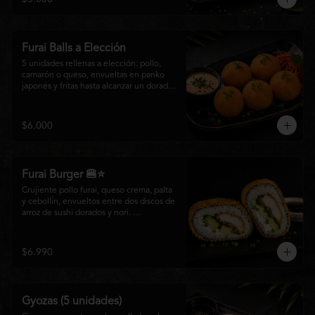
salsa especial de la casa, ideales para 
disfrutar como entrada o para compartir 
con el auténtico sabor de la cocina 
nikkei.
Furai Balls a Elección
5 unidades rellenas a elección: pollo, 
camarón o queso, envueltas en panko 
japonés y fritas hasta alcanzar un dorado 
perfecto. Acompañadas de nuestra salsa 
especial de la casa.
$6.000
Furai Burger 🍔⭐
Crujiente pollo furai, queso crema, palta 
y cebollín, envueltos entre dos discos de 
arroz de sushi dorados y nori. 
Acompañado de nuestra salsa especial 
Matsumoto, una creación que fusiona la 
tradición japonesa con el sabor nikkei en 
$6.990
cada bocado.
Gyozas (5 unidades)