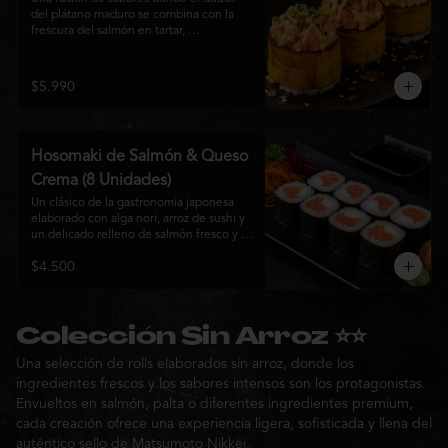
del plátano maduro se combina con la 
frescura del salmón en tartar, 
acompañado de salsa nikkei, cebollín y 
sésamo tostado para una experiencia 
única.
$5.990
Hosomaki de Salmón & Queso
Crema (8 Unidades)
Un clásico de la gastronomía japonesa 
elaborado con alga nori, arroz de sushi y 
un delicado relleno de salmón fresco y 
queso crema. Su combinación de sabores 
$4.500
suaves y textura cremosa ofrece una 
experiencia equilibrada, fresca y 
auténtica en cada bocado.
Colección Sin Arroz ⭐⭐
Una selección de rolls elaborados sin arroz, donde los
ingredientes frescos y los sabores intensos son los protagonistas.
Envueltos en salmón, palta o diferentes ingredientes premium,
cada creación ofrece una experiencia ligera, sofisticada y llena del
auténtico sello de Matsumoto Nikkei.