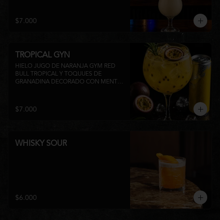
su inconfundible sabor dulce lo 
convierten en la elección perfecta para 
disfrutar de un momento de relajo o 
$7.000
acompañar la experiencia gastronómica 
de Matsumoto Nikkei. 🍍🥥
TROPICAL GYN
HIELO JUGO DE NARANJA GYM RED 
BULL TROPICAL Y TOQUUES DE 
GRANADINA DECORADO CON MENTA 
Y TROZOS DE FRUTA A 
DISPONIBILIDAD
$7.000
WHISKY SOUR
$6.000