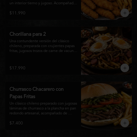
un interior tierno y jugoso. Acompañadas 
de una generosa porción de papas fritas 
$11.990
doradas y una salsa a elección. Un clásico 
irresistible, perfecto para compartir o 
disfrutar como una comida llena de sabor 
y crocancia.
Chorillana para 2
Una contundente versión del clásico 
chileno, preparada con crujientes papas 
fritas, jugosos trozos de carne de vacuno 
salteados al punto, chorizo grillado, 
cebolla caramelizada y coronada con tres 
huevos fritos de yema cremosa. Un plato 
$17.990
perfecto para compartir y disfrutar con 
una cerveza bien helada o tu cóctel 
favorito. Ideal para 2 a 4 personas.
Churrasco Chacarero con
Papas Fritas
Un clásico chileno preparado con jugosas 
láminas de churrasco a la plancha en pan 
redondo artesanal, acompañado de 
abundantes porotos verdes salteados, 
$7.400
frescas rodajas de tomate, mayonesa 
casera y una generosa porción de papas 
fritas doradas y crujientes. Sabor 