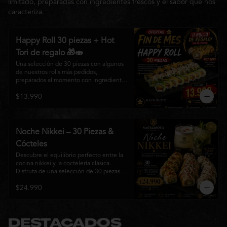
limitado, preparadas con ingredientes frescos y el sabor que nos
caracteriza.
Happy Roll 30 piezas + Hot
Tori de regalo 🎁🍣
Una selección de 30 piezas con algunos 
de nuestros rolls más pedidos, 
preparados al momento con ingredientes 
frescos y el auténtico estilo de 
$13.990
Matsumoto Nikkei. Una promoción 
pensada para compartir y disfrutar de una 
gran variedad de sabores.

Incluye un Hot Tori de regalo (10 piezas): 
Noche Nikkei – 30 Piezas &
un roll crujiente relleno de pollo, queso 
Cócteles
crema y cebollín, frito en panko hasta 
obtener un dorado perfecto y una 
Descubre el equilibrio perfecto entre la 
textura irresistible.
cocina nikkei y la coctelería clásica. 
Disfruta de una selección de 30 piezas 
premium preparadas con ingredientes 
$24.990
frescos, acompañadas de 2 Pisco Sour o 
2 Mojitos Clásicos. Una experiencia 
pensada para compartir, celebrar y 
disfrutar de los sabores que hacen única 
a Matsumoto Nikkei.

DESTACADOS