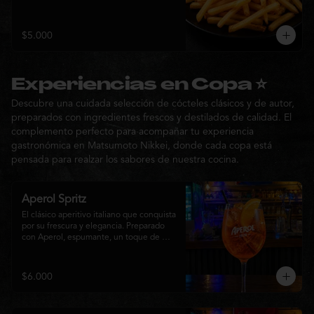
$5.000
Experiencias en Copa ⭐
Descubre una cuidada selección de cócteles clásicos y de autor,
preparados con ingredientes frescos y destilados de calidad. El
complemento perfecto para acompañar tu experiencia
gastronómica en Matsumoto Nikkei, donde cada copa está
pensada para realzar los sabores de nuestra cocina.
Aperol Spritz
El clásico aperitivo italiano que conquista 
por su frescura y elegancia. Preparado 
con Aperol, espumante, un toque de 
agua con gas, abundante hielo y una 
rodaja de naranja fresca. Un cóctel ligero, 
refrescante y de notas cítricas, perfecto 
$6.000
para disfrutar antes de la comida o 
acompañar la experiencia gastronómica 
de Matsumoto Nikkei.