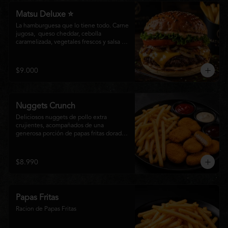
Matsu Deluxe ⭐
La hamburguesa que lo tiene todo. Carne 
jugosa,  queso cheddar, cebolla 
caramelizada, vegetales frescos y salsa 
especial Matsumoto en un suave pan 
brioche. Un clásico irresistible, hecho 
para los amantes de las grandes 
$9.000
hamburguesas.
Nuggets Crunch
Deliciosos nuggets de pollo extra 
crujientes, acompañados de una 
generosa porción de papas fritas doradas 
y servidos con salsa BBQ, mayonesa y 
kétchup. Una combinación clásica, 
irresistible y perfecta para cualquier 
$8.990
ocasión.
Papas Fritas
Racion de Papas Fritas