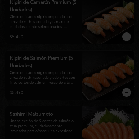
Nigiri de Camarón Premium (5
Unidades)
Cinco delicados nigiris preparados con 
arroz de sushi sazonado y camarones 
cuidadosamente seleccionados, 
elaborados al estilo tradicional japonés. 
$5.490
Su textura suave, frescura y sabor natural 
crean una experiencia equilibrada y 
refinada, perfecta para los amantes de la 
cocina Nikkei.
Nigiri de Salmón Premium (5
Unidades)
Cinco delicados nigiris preparados con 
arroz de sushi sazonado y cubiertos con 
finos cortes de salmón fresco de alta 
calidad. Una propuesta clásica de la 
$5.490
gastronomía japonesa que destaca por su 
frescura, suavidad y equilibrio, ideal para 
quienes disfrutan del sabor auténtico del 
salmón.
Sashimi Matsumoto
Una selección de 9 cortes de salmón o 
atún premium, cuidadosamente 
laminados para ofrecer una experiencia 
auténtica y llena de frescura.