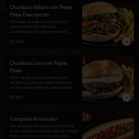
auténtico
Churrasco Italiano con Papas
Fritas Descripción
Delicadas láminas de churrasco a la 
plancha sobre pan artesanal, 
acompañadas de mayonesa casera, 
tomate fresco, palta cremosa y lechuga 
$7.400
crocante. Servido con una generosa 
porción de papas fritas doradas y 
crujientes
Churrasco Luco con Papas
Fritas
Filete de vacuno a la plancha, bien 
sellado y jugoso, con queso derretido 
encima que se estira en cada mordida. 
Todo servido en pan marraqueta caliente 
$7.800
y crujiente. Simple, directo y 
contundente.El nombre "Luco" viene del 
Bar Lúgano en Santiago. Es para los que 
aman carne + queso y nada más.
Completo Americano
Una deliciosa vienesa premium servida 
en pan artesanal, acompañada de tomate 
fresco en cubos, chucrut, pepinillos 