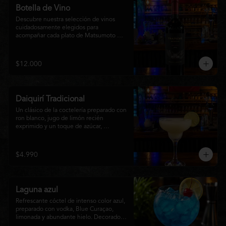
Botella de Vino
Descubre nuestra selección de vinos 
cuidadosamente elegidos para 
acompañar cada plato de Matsumoto 
Nikkei. Contamos con opciones de vinos 
tintos, blancos
$12.000
Daiquirí Tradicional
Un clásico de la coctelería preparado con 
ron blanco, jugo de limón recién 
exprimido y un toque de azúcar, 
mezclado con hielo frappé hasta lograr 
una textura suave y refrescante. Un 
cóctel equilibrado, de notas cítricas y 
$4.990
sabor intenso, perfecto para disfrutar en 
cualquier ocasión o acompañar la 
experiencia gastronómica de Matsumoto 
Nikkei.
Laguna azul
Refrescante cóctel de intenso color azul, 
preparado con vodka, Blue Curaçao, 
limonada y abundante hielo. Decorado 
con una rodaja de limón , ofrece un 