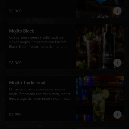
equilibrio entre notas cítricas, dulces y un 
final fresco, ideal para cualquier ocasión.
$6.000
Mojito Black
Una versión intensa y sofisticada del 
clásico mojito. Preparado con Eristoff 
Black, limón fresco, hojas de menta, 
azúcar, hielo frappé y un toque de soda. 
Su sabor a frutos del bosque aporta un 
equilibrio perfecto entre frescura, dulzor 
$6.000
y un ligero toque cítrico, convirtiéndolo 
en un cóctel refrescante y diferente.
Mojito Tradicional
El clásico cubano que nunca pasa de 
moda. Preparado con ron blanco, menta 
fresca, jugo de limón recién exprimido, 
azúcar, agua con gas y abundante hielo 
triturado. Un cóctel refrescante, 
aromático y perfectamente equilibrado, 
$4.990
ideal para disfrutar en cualquier ocasión.