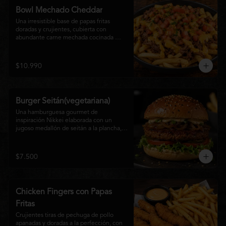
disfrutan las hamburguesas gourmet.
Bowl Mechado Cheddar
Una irresistible base de papas fritas 
doradas y crujientes, cubierta con 
abundante carne mechada cocinada 
lentamente, bañada en cremosa salsa 
cheddar, tomate fresco en cubos y un 
toque de cebollín que aporta frescura y 
$10.990
color. Un bowl abundante, perfecto para 
compartir... o disfrutar por completo.
Burger Seitán(vegetariana)
Una hamburguesa gourmet de 
inspiración Nikkei elaborada con un 
jugoso medallón de seitán a la plancha, 
cebolla caramelizada, lechuga fresca, 
tomate,  y mayonesa de la casa, servida 
en pan brioche tostado. Una opción 
$7.500
100% vegetal que destaca por su textura, 
sabor intenso y equilibrio perfecto entre 
lo dulce, lo fresco y lo umami. Ideal para 
quienes buscan una experiencia 
Chicken Fingers con Papas
diferente sin renunciar al sabor.
Fritas
Crujientes tiras de pechuga de pollo 
apanadas y doradas a la perfección, con 