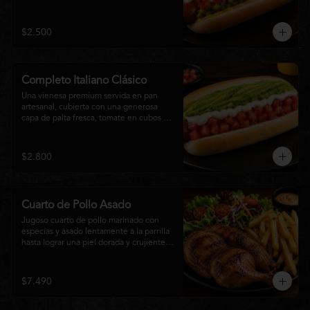
relish, mostaza y una generosa capa de 
mayonesa casera.
$2.500
Completo Italiano Clásico
Una vienesa premium servida en pan 
artesanal, cubierta con una generosa 
capa de palta fresca, tomate en cubos y 
mayonesa casera. Un clásico chileno 
preparado con ingredientes frescos, 
cremoso, sabroso y perfecto para 
$2.800
disfrutar en cualquier momento.
Cuarto de Pollo Asado
Jugoso cuarto de pollo marinado con 
especias y asado lentamente a la parrilla 
hasta lograr una piel dorada y crujiente. 
Acompañado de una generosa porción 
de papas fritas y una fresca ensalada de 
lechuga, tomate y vegetales de 
$7.490
temporada. Un plato clásico, abundante y 
lleno de sabor, ideal para disfrutar en 
cualquier momento.