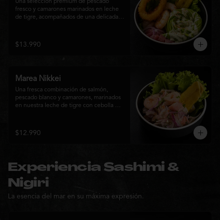
Una selección premium de pescado 
fresco y camarones marinados en leche 
de tigre, acompañados de una delicada 
rosa de palta, aros de calamar crocante y 
chips de plátano. Una creación Nikkei 
que combina frescura, textura y 
$13.990
elegancia en cada bocado.
Marea Nikkei
Una fresca combinación de salmón, 
pescado blanco y camarones, marinados 
en nuestra leche de tigre con cebolla 
morada y cilantro fresco. Acompañado de 
chips de plátano crocante y hojas verdes 
para una experiencia Nikkei llena de 
$12.990
frescura, equilibrio y sabor.
Experiencia Sashimi &
Nigiri
La esencia del mar en su máxima expresión.