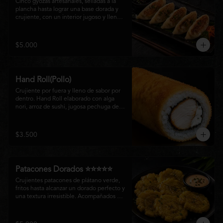
Cinco gyozas artesanales, selladas a la 
plancha hasta lograr una base dorada y 
crujiente, con un interior jugoso y lleno 
de sabor. Acompañadas de una delicada 
salsa oriental de la casa, son el equilibrio 
perfecto entre tradición japonesa y la 
$5.000
esencia de la cocina nikkei, ideales para 
comenzar una experiencia gastronómica 
única.
Hand Roll(Pollo)
Crujiente por fuera y lleno de sabor por 
dentro. Hand Roll elaborado con alga 
nori, arroz de sushi, jugosa pechuga de 
pollo crispy y queso crema, envuelto en 
una fina capa dorada y crocante. Una 
combinación perfecta de textura y 
$3.500
cremosidad que convierte este clásico en 
una experiencia irresistible.
Patacones Dorados ⭐⭐⭐⭐⭐
Crujientes patacones de plátano verde, 
fritos hasta alcanzar un dorado perfecto y 
una textura irresistible. Acompañados de 
nuestra salsa especial de la casa, son el 
complemento ideal para compartir o 
disfrutar como entrada con el auténtico 