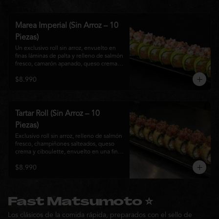
Marea Imperial (Sin Arroz – 10
Piezas)
Un exclusivo roll sin arroz, envuelto en 
finas láminas de palta y relleno de salmón 
fresco, camarón apanado, queso crema y 
cebollín. Coronado con un delicado 
$8.990
ceviche mixto marinado en leche de 
tigre, cebolla morada, cilantro y un sutil 
toque de ají, creando una combinación 
perfecta entre frescura, cremosidad y 
crocancia. Una creación premium que 
Tartar Roll (Sin Arroz – 10
representa la esencia de la cocina Nikkei.
Piezas)
Exclusivo roll sin arroz, relleno de salmón 
fresco, champiñones salteados, queso 
crema y ciboulette, envuelto en una fina 
capa crocante. Coronado con un 
$8.990
delicado tartar de atún fresco sazonado 
con salsa Nikkei, cebollín y un toque de 
sésamo, logrando una combinación 
perfecta entre cremosidad, frescura y 
textura en cada bocado.
Fast Matsumoto ⭐
Los clásicos de la comida rápida, preparados con el sello de