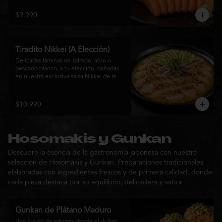
$9.990
Tiradito Nikkei (A Elección)
Delicadas láminas de salmón, atún o 
pescado blanco, a tu elección, bañadas 
en nuestra exclusiva salsa Nikkei de la 
casa. Su equilibrio entre cítricos, ají y 
notas orientales se complementa con 
palta, cebolla morada, ají fresco, brotes y 
$10.990
sésamo, ofreciendo una experiencia 
fresca, sofisticada y llena de sabor.
Hosomakis y Gunkan
Descubre la esencia de la gastronomía japonesa con nuestra
selección de Hosomakis y Gunkan. Preparaciones tradicionales
elaboradas con ingredientes frescos y de primera calidad, donde
cada pieza destaca por su equilibrio, delicadeza y sabor
Gunkan de Plátano Maduro
Una fusión de sabores donde el dulzor 