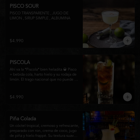
PISCO SOUR
PISCO TRANSPARENTE , JUGO DE 
LIMON , SIRUP SIMPLE , ALBUMINA
$4.990
PISCOLA
Ahí va la *Piscola* bien heladita 🥃 Pisco 
+ bebida cola, harto hielo y su rodaja de 
limón. El trago nacional que no puede 
faltar en ninguna junta. Clásico de barra 
chilena.
$4.990
Piña Colada
Un cóctel tropical, cremoso y refrescante, 
preparado con ron, crema de coco, jugo 
de piña y hielo frappé. Su textura suave y 