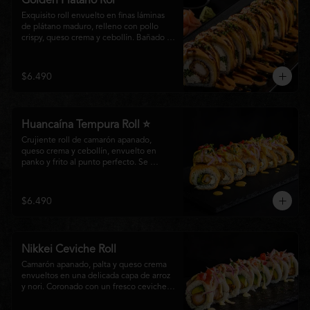
Golden Plátano Rol
Exquisito roll envuelto en finas láminas 
de plátano maduro, relleno con pollo 
crispy, queso crema y cebollín. Bañado 
con una cremosa salsa fuji y un toque de 
salsa teriyaki, finalizado con sésamo 
tostado y cebollín fresco. Una 
$6.490
combinación perfecta entre el dulzor del 
plátano y los intensos sabores de la 
cocina nikkei.
Huancaína Tempura Roll ⭐
Crujiente roll de camarón apanado, 
queso crema y cebollín, envuelto en 
panko y frito al punto perfecto. Se 
corona con salmón y pescado blanco en 
tempura, finas láminas de cebolla morada 
y una sedosa salsa huancaína, finalizada 
$6.490
con toques de pimentón rojo fresco que 
aportan equilibrio, color y un auténtico 
carácter nikkei.
Nikkei Ceviche Roll
Camarón apanado, palta y queso crema 
envueltos en una delicada capa de arroz 
y nori. Coronado con un fresco ceviche 
nikkei de salmón y pescado blanco, 
cebolla morada y nuestra salsa especial, 