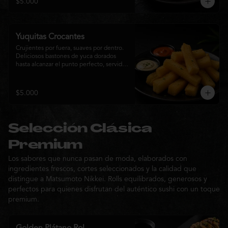
$5.000
sabor de la cocina nikkei.
Yuquitas Crocantes
Crujientes por fuera, suaves por dentro. 
Deliciosos bastones de yuca dorados 
hasta alcanzar el punto perfecto, servidos 
con una selección de salsas de la casa. 
Un acompañamiento irresistible para 
compartir o complementar cualquier 
$5.000
experiencia Matsumoto Nikkei.
Selección Clásica
Premium
Los sabores que nunca pasan de moda, elaborados con
ingredientes frescos, cortes seleccionados y la calidad que
distingue a Matsumoto Nikkei. Rolls equilibrados, generosos y
perfectos para quienes disfrutan del auténtico sushi con un toque
premium.