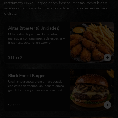
Matsumoto Nikkei. Ingredientes frescos, recetas irresistibles y
sabores que convierten cada bocado en una experiencia para
disfrutar.
Alitas Broaster (6 Unidades)
Ocho alitas de pollo estilo broaster, 
marinadas con una mezcla de especias y 
fritas hasta obtener un exterior 
irresistiblemente crujiente y un interior 
tierno y jugoso. Acompañadas de una 
generosa porción de papas fritas doradas 
$11.990
y una salsa a elección. El picoteo 
perfecto para compartir o disfrutar sin 
límites.
Black Forest Burger
Una hamburguesa premium preparada 
con carne de vacuno, abundante queso 
gouda fundido y champiñones salteados 
en mantequilla, acompañados de 
lechuga fresca, tomate, mayonesa casera 
y nuestra exclusiva salsa Matsumoto, 
$8.000
todo servido en un suave pan brioche 
tostado. Una combinación cremosa, 
intensa y llena de sabor para quienes 