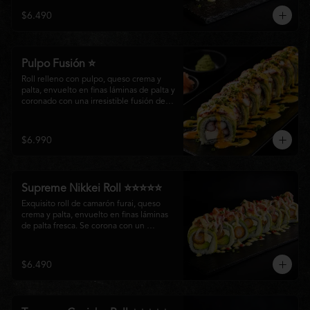
creando un equilibrio perfecto entre 
$6.490
frescura, cremosidad y crocancia en cada 
bocado.
Pulpo Fusión ⭐
Roll relleno con pulpo, queso crema y 
palta, envuelto en finas láminas de palta y 
coronado con una irresistible fusión de 
salsa acevichada y huancaína. Finalizado 
con cebollín fresco, sésamo tostado y 
láminas de pulpo, ofreciendo una 
$6.990
combinación perfecta entre frescura, 
cremosidad
Supreme Nikkei Roll ⭐⭐⭐⭐⭐
Exquisito roll de camarón furai, queso 
crema y palta, envuelto en finas láminas 
de palta fresca. Se corona con un 
delicado ceviche de atún preparado al 
estilo nikkei, creando una armoniosa 
fusión de texturas, frescura y sabores que 
$6.490
resaltan la esencia del Pacífico.