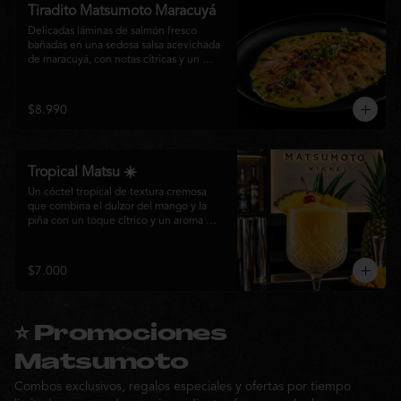
Tiradito Matsumoto Maracuyá
Delicadas láminas de salmón fresco 
bañadas en una sedosa salsa acevichada 
de maracuyá, con notas cítricas y un 
equilibrio perfecto entre dulzor y acidez. 
Terminado con alcaparras, finas rodajas 
de ají rojo, aceite de cilantro, brotes 
$8.990
frescos y pimienta recién molida. Un 
plato ligero, elegante y lleno de frescura 
que representa la esencia de la cocina 
nikkei.
Tropical Matsu ☀️
Un cóctel tropical de textura cremosa 
que combina el dulzor del mango y la 
piña con un toque cítrico y un aroma 
fresco de menta. Refrescante, exótico y 
perfecto para disfrutar junto a la cocina 
nikkei de Matsumoto.
$7.000
⭐ Promociones
Matsumoto
Combos exclusivos, regalos especiales y ofertas por tiempo