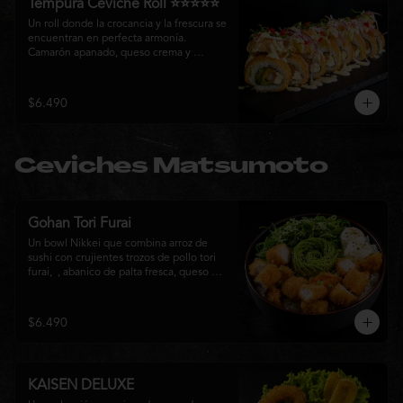
Tempura Ceviche Roll ⭐⭐⭐⭐⭐
Un roll donde la crocancia y la frescura se 
encuentran en perfecta armonía. 
Camarón apanado, queso crema y 
cebollín, envueltos en panko y fritos 
hasta alcanzar un dorado perfecto. Se 
corona con salmón y pescado blanco en 
$6.490
tempura, cebolla morada, una sedosa 
salsa acevichada, cilantro fresco y 
delicados toques de pimentón rojo, 
logrando una experiencia intensa, 
Ceviches Matsumoto
equilibrada y auténticamente nikkei.
Gohan Tori Furai
Un bowl Nikkei que combina arroz de 
sushi con crujientes trozos de pollo tori 
furai,  , abanico de palta fresca, queso 
crema y cebollín, terminado con semillas 
de sésamo. Una fusión de texturas y 
sabores que equilibra lo crocante, lo 
$6.490
fresco y lo cremoso en cada bocado. 
Ideal para quienes buscan una comida 
completa y llena de sabor.
KAISEN DELUXE