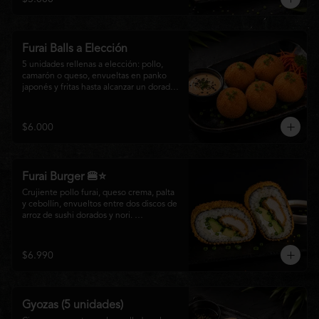
salsa especial de la casa, ideales para 
disfrutar como entrada o para compartir 
con el auténtico sabor de la cocina 
nikkei.
Furai Balls a Elección
5 unidades rellenas a elección: pollo, 
camarón o queso, envueltas en panko 
japonés y fritas hasta alcanzar un dorado 
perfecto. Acompañadas de nuestra salsa 
especial de la casa.
$6.000
Furai Burger 🍔⭐
Crujiente pollo furai, queso crema, palta 
y cebollín, envueltos entre dos discos de 
arroz de sushi dorados y nori. 
Acompañado de nuestra salsa especial 
Matsumoto, una creación que fusiona la 
tradición japonesa con el sabor nikkei en 
$6.990
cada bocado.
Gyozas (5 unidades)