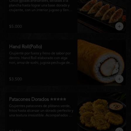
Cinco gyozas artesanales, selladas a la 
plancha hasta lograr una base dorada y 
crujiente, con un interior jugoso y lleno 
de sabor. Acompañadas de una delicada 
salsa oriental de la casa, son el equilibrio 
perfecto entre tradición japonesa y la 
$5.000
esencia de la cocina nikkei, ideales para 
comenzar una experiencia gastronómica 
única.
Hand Roll(Pollo)
Crujiente por fuera y lleno de sabor por 
dentro. Hand Roll elaborado con alga 
nori, arroz de sushi, jugosa pechuga de 
pollo crispy y queso crema, envuelto en 
una fina capa dorada y crocante. Una 
combinación perfecta de textura y 
$3.500
cremosidad que convierte este clásico en 
una experiencia irresistible.
Patacones Dorados ⭐⭐⭐⭐⭐
Crujientes patacones de plátano verde, 
fritos hasta alcanzar un dorado perfecto y 
una textura irresistible. Acompañados de 
nuestra salsa especial de la casa, son el 
complemento ideal para compartir o 
disfrutar como entrada con el auténtico 