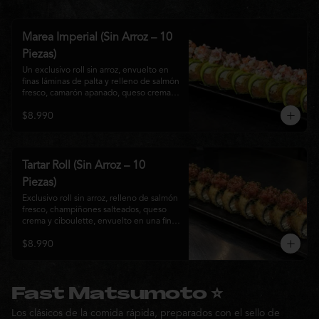
Marea Imperial (Sin Arroz – 10
Piezas)
Un exclusivo roll sin arroz, envuelto en 
finas láminas de palta y relleno de salmón 
fresco, camarón apanado, queso crema y 
cebollín. Coronado con un delicado 
$8.990
ceviche mixto marinado en leche de 
tigre, cebolla morada, cilantro y un sutil 
toque de ají, creando una combinación 
perfecta entre frescura, cremosidad y 
crocancia. Una creación premium que 
Tartar Roll (Sin Arroz – 10
representa la esencia de la cocina Nikkei.
Piezas)
Exclusivo roll sin arroz, relleno de salmón 
fresco, champiñones salteados, queso 
crema y ciboulette, envuelto en una fina 
capa crocante. Coronado con un 
$8.990
delicado tartar de atún fresco sazonado 
con salsa Nikkei, cebollín y un toque de 
sésamo, logrando una combinación 
perfecta entre cremosidad, frescura y 
textura en cada bocado.
Fast Matsumoto ⭐
Los clásicos de la comida rápida, preparados con el sello de