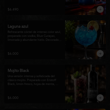
cítrico y ligeramente dulce, inspirado en 
los colores tropicales
$6.490
Laguna azul
Refrescante cóctel de intenso color azul, 
preparado con vodka, Blue Curaçao, 
limonada y abundante hielo. Decorado 
con una rodaja de limón , ofrece un 
equilibrio entre notas cítricas, dulces y un 
final fresco, ideal para cualquier ocasión.
$6.000
Mojito Black
Una versión intensa y sofisticada del 
clásico mojito. Preparado con Eristoff 
Black, limón fresco, hojas de menta, 
azúcar, hielo frappé y un toque de soda. 
Su sabor a frutos del bosque aporta un 
equilibrio perfecto entre frescura, dulzor 
$6.000
y un ligero toque cítrico, convirtiéndolo 
en un cóctel refrescante y diferente.