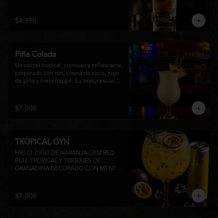
faltar en ninguna junta. Clásico de barra 
chilena.
$4.990
Piña Colada
Un cóctel tropical, cremoso y refrescante, 
preparado con ron, crema de coco, jugo 
de piña y hielo frappé. Su textura suave y 
su inconfundible sabor dulce lo 
convierten en la elección perfecta para 
disfrutar de un momento de relajo o 
$7.000
acompañar la experiencia gastronómica 
de Matsumoto Nikkei. 🍍🥥
TROPICAL GYN
HIELO JUGO DE NARANJA GYM RED 
BULL TROPICAL Y TOQUUES DE 
GRANADINA DECORADO CON MENTA 
Y TROZOS DE FRUTA A 
DISPONIBILIDAD
$7.000