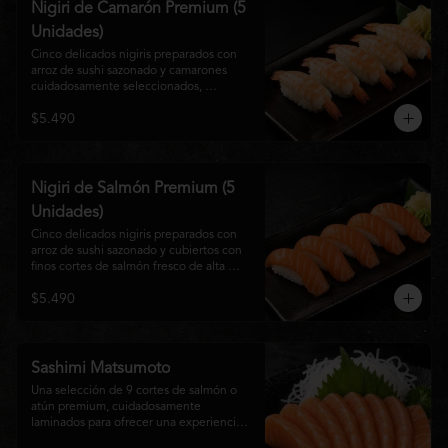
Nigiri de Camarón Premium (5
Unidades)
Cinco delicados nigiris preparados con 
arroz de sushi sazonado y camarones 
cuidadosamente seleccionados, 
elaborados al estilo tradicional japonés. 
$5.490
Su textura suave, frescura y sabor natural 
crean una experiencia equilibrada y 
refinada, perfecta para los amantes de la 
cocina Nikkei.
Nigiri de Salmón Premium (5
Unidades)
Cinco delicados nigiris preparados con 
arroz de sushi sazonado y cubiertos con 
finos cortes de salmón fresco de alta 
calidad. Una propuesta clásica de la 
$5.490
gastronomía japonesa que destaca por su 
frescura, suavidad y equilibrio, ideal para 
quienes disfrutan del sabor auténtico del 
salmón.
Sashimi Matsumoto
Una selección de 9 cortes de salmón o 
atún premium, cuidadosamente 
laminados para ofrecer una experiencia 
auténtica y llena de frescura.