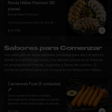
y sabor, ideal para compartir entre 3 y 4 
Ronda Nikkei Premium (30
personas.
piezas)
Ronda Nikkei Premium

Una exclusiva selección de tres de 
nuestros rolls premium, cuidadosamente 
$19.990
elaborados con ingredientes frescos y 
coronados con toppings de inspiración 
nikkei. Una experiencia que combina 
frescura, crocancia y cremosidad, 
pensada para compartir y descubrir la 
Sabores para Comenzar
esencia de Matsumoto Nikkei en cada 
Una selección de especialidades pensadas para abrir el apetito,
bocado.
donde la tradición japonesa y los sabores peruanos se fusionan
en preparaciones frescas, crujientes y llenas de carácter. El
comienzo perfecto para vivir la experiencia Matsumoto Nikkei.
Camarones Furai (5 unidades)
🍤
Cinco camarones seleccionados, 
delicadamente empanizados en panko 
japonés y fritos hasta lograr un dorado 
perfecto. Crujientes por fuera y jugosos 
$5.000
por dentro, acompañados de nuestra 