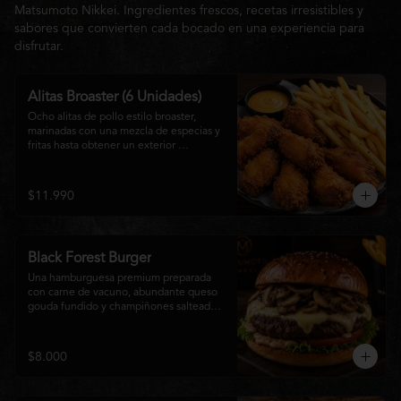
Matsumoto Nikkei. Ingredientes frescos, recetas irresistibles y
sabores que convierten cada bocado en una experiencia para
disfrutar.
Alitas Broaster (6 Unidades)
Ocho alitas de pollo estilo broaster, 
marinadas con una mezcla de especias y 
fritas hasta obtener un exterior 
irresistiblemente crujiente y un interior 
tierno y jugoso. Acompañadas de una 
generosa porción de papas fritas doradas 
$11.990
y una salsa a elección. El picoteo 
perfecto para compartir o disfrutar sin 
límites.
Black Forest Burger
Una hamburguesa premium preparada 
con carne de vacuno, abundante queso 
gouda fundido y champiñones salteados 
en mantequilla, acompañados de 
lechuga fresca, tomate, mayonesa casera 
y nuestra exclusiva salsa Matsumoto, 
$8.000
todo servido en un suave pan brioche 
tostado. Una combinación cremosa, 
intensa y llena de sabor para quienes 