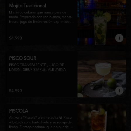
Mojito Tradicional
El clásico cubano que nunca pasa de 
moda. Preparado con ron blanco, menta 
fresca, jugo de limón recién exprimido, 
azúcar, agua con gas y abundante hielo 
triturado. Un cóctel refrescante, 
aromático y perfectamente equilibrado, 
$4.990
ideal para disfrutar en cualquier ocasión.
PISCO SOUR
PISCO TRANSPARENTE , JUGO DE 
LIMON , SIRUP SIMPLE , ALBUMINA
$4.990
PISCOLA
Ahí va la *Piscola* bien heladita 🥃 Pisco 
+ bebida cola, harto hielo y su rodaja de 
limón. El trago nacional que no puede 