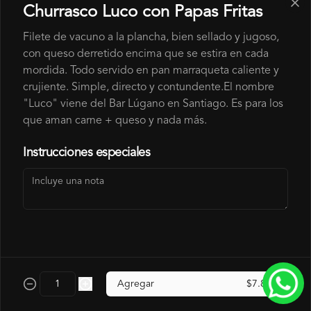
Churrasco Luco con Papas Fritas
CONDESADA.
Filete de vacuno a la plancha, bien sellado y jugoso,
con queso derretido encima que se estira en cada
$700
mordida. Todo servido en pan marraqueta caliente y
crujiente. Simple, directo y contundente.El nombre
"Luco" viene del Bar Lúgano en Santiago. Es para los
SALSA HUANCAINA
que aman carne + queso y nada más.
SALSA LEVEMENTE PICANTE A BASE DE 
AJI AMARILLO
Instrucciones especiales
$700
SALSA LOVE
SALSA ROJA A BASE DE PIMENTON 
ASADOS.
Agregar
$7.800
$700