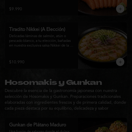
$9.990
Tiradito Nikkei (A Elección)
Delicadas láminas de salmón, atún o 
pescado blanco, a tu elección, bañadas 
en nuestra exclusiva salsa Nikkei de la 
casa. Su equilibrio entre cítricos, ají y 
notas orientales se complementa con 
palta, cebolla morada, ají fresco, brotes y 
$10.990
sésamo, ofreciendo una experiencia 
fresca, sofisticada y llena de sabor.
Hosomakis y Gunkan
Descubre la esencia de la gastronomía japonesa con nuestra
selección de Hosomakis y Gunkan. Preparaciones tradicionales
elaboradas con ingredientes frescos y de primera calidad, donde
cada pieza destaca por su equilibrio, delicadeza y sabor
Gunkan de Plátano Maduro
Una fusión de sabores donde el dulzor 