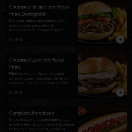
auténtico
Churrasco Italiano con Papas
Fritas Descripción
Delicadas láminas de churrasco a la 
plancha sobre pan artesanal, 
acompañadas de mayonesa casera, 
tomate fresco, palta cremosa y lechuga 
$7.400
crocante. Servido con una generosa 
porción de papas fritas doradas y 
crujientes
Churrasco Luco con Papas
Fritas
Filete de vacuno a la plancha, bien 
sellado y jugoso, con queso derretido 
encima que se estira en cada mordida. 
Todo servido en pan marraqueta caliente 
$7.800
y crujiente. Simple, directo y 
contundente.El nombre "Luco" viene del 
Bar Lúgano en Santiago. Es para los que 
aman carne + queso y nada más.
Completo Americano
Una deliciosa vienesa premium servida 
en pan artesanal, acompañada de tomate 
fresco en cubos, chucrut, pepinillos 