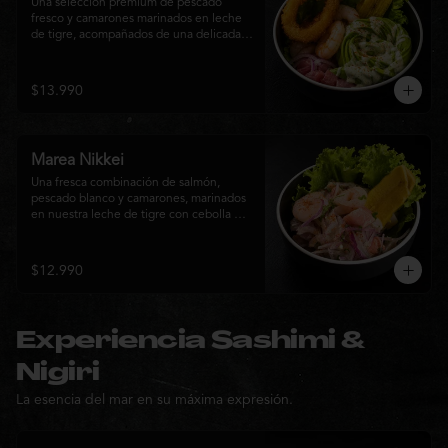
Una selección premium de pescado 
fresco y camarones marinados en leche 
de tigre, acompañados de una delicada 
rosa de palta, aros de calamar crocante y 
chips de plátano. Una creación Nikkei 
que combina frescura, textura y 
$13.990
elegancia en cada bocado.
Marea Nikkei
Una fresca combinación de salmón, 
pescado blanco y camarones, marinados 
en nuestra leche de tigre con cebolla 
morada y cilantro fresco. Acompañado de 
chips de plátano crocante y hojas verdes 
para una experiencia Nikkei llena de 
$12.990
frescura, equilibrio y sabor.
Experiencia Sashimi &
Nigiri
La esencia del mar en su máxima expresión.