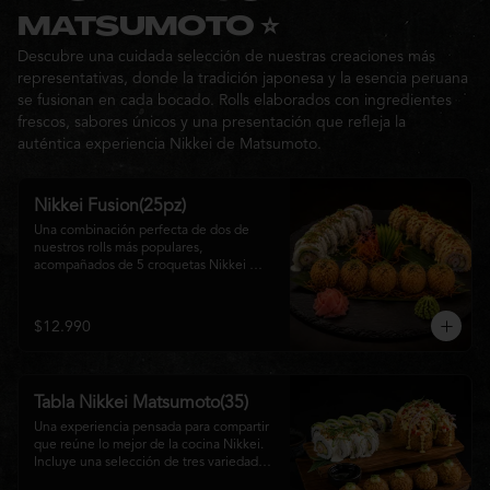
Ideal para: una cita, una salida con 
MATSUMOTO ⭐
amigos o una noche especial llena de 
Descubre una cuidada selección de nuestras creaciones más
sabor y buena compañía.
representativas, donde la tradición japonesa y la esencia peruana
se fusionan en cada bocado. Rolls elaborados con ingredientes
frescos, sabores únicos y una presentación que refleja la
auténtica experiencia Nikkei de Matsumoto.
Nikkei Fusion(25pz)
Una combinación perfecta de dos de 
nuestros rolls más populares, 
acompañados de 5 croquetas Nikkei 
doradas y crujientes, rellenas de queso 
crema y salmón, servidas con una 
cremosa salsa de la casa. Una tabla que 
$12.990
reúne diferentes texturas y sabores, ideal 
para compartir y disfrutar de la auténtica 
fusión de la cocina japonesa con 
inspiración peruana.
Tabla Nikkei Matsumoto(35)
Una experiencia pensada para compartir 
que reúne lo mejor de la cocina Nikkei. 
Incluye una selección de tres variedades 
de rolls cuidadosamente preparados, 