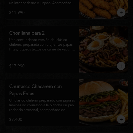
un interior tierno y jugoso. Acompañadas 
de una generosa porción de papas fritas 
$11.990
doradas y una salsa a elección. Un clásico 
irresistible, perfecto para compartir o 
disfrutar como una comida llena de sabor 
y crocancia.
Chorillana para 2
Una contundente versión del clásico 
chileno, preparada con crujientes papas 
fritas, jugosos trozos de carne de vacuno 
salteados al punto, chorizo grillado, 
cebolla caramelizada y coronada con tres 
huevos fritos de yema cremosa. Un plato 
$17.990
perfecto para compartir y disfrutar con 
una cerveza bien helada o tu cóctel 
favorito. Ideal para 2 a 4 personas.
Churrasco Chacarero con
Papas Fritas
Un clásico chileno preparado con jugosas 
láminas de churrasco a la plancha en pan 
redondo artesanal, acompañado de 
abundantes porotos verdes salteados, 
$7.400
frescas rodajas de tomate, mayonesa 
casera y una generosa porción de papas 
fritas doradas y crujientes. Sabor 