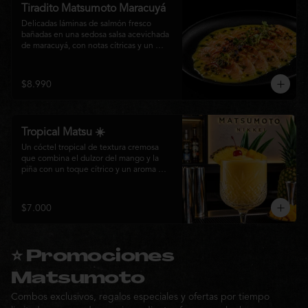
Tiradito Matsumoto Maracuyá
Delicadas láminas de salmón fresco 
bañadas en una sedosa salsa acevichada 
de maracuyá, con notas cítricas y un 
equilibrio perfecto entre dulzor y acidez. 
Terminado con alcaparras, finas rodajas 
de ají rojo, aceite de cilantro, brotes 
$8.990
frescos y pimienta recién molida. Un 
plato ligero, elegante y lleno de frescura 
que representa la esencia de la cocina 
nikkei.
Tropical Matsu ☀️
Un cóctel tropical de textura cremosa 
que combina el dulzor del mango y la 
piña con un toque cítrico y un aroma 
fresco de menta. Refrescante, exótico y 
perfecto para disfrutar junto a la cocina 
nikkei de Matsumoto.
$7.000
⭐ Promociones
Matsumoto
Combos exclusivos, regalos especiales y ofertas por tiempo