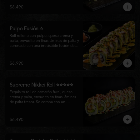
creando un equilibrio perfecto entre 
$6.490
frescura, cremosidad y crocancia en cada 
bocado.
Pulpo Fusión ⭐
Roll relleno con pulpo, queso crema y 
palta, envuelto en finas láminas de palta y 
coronado con una irresistible fusión de 
salsa acevichada y huancaína. Finalizado 
con cebollín fresco, sésamo tostado y 
láminas de pulpo, ofreciendo una 
$6.990
combinación perfecta entre frescura, 
cremosidad
Supreme Nikkei Roll ⭐⭐⭐⭐⭐
Exquisito roll de camarón furai, queso 
crema y palta, envuelto en finas láminas 
de palta fresca. Se corona con un 
delicado ceviche de atún preparado al 
estilo nikkei, creando una armoniosa 
fusión de texturas, frescura y sabores que 
$6.490
resaltan la esencia del Pacífico.