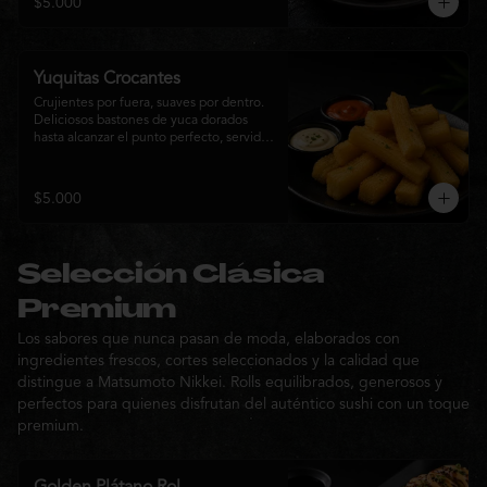
$5.000
sabor de la cocina nikkei.
Yuquitas Crocantes
Crujientes por fuera, suaves por dentro. 
Deliciosos bastones de yuca dorados 
hasta alcanzar el punto perfecto, servidos 
con una selección de salsas de la casa. 
Un acompañamiento irresistible para 
compartir o complementar cualquier 
$5.000
experiencia Matsumoto Nikkei.
Selección Clásica
Premium
Los sabores que nunca pasan de moda, elaborados con
ingredientes frescos, cortes seleccionados y la calidad que
distingue a Matsumoto Nikkei. Rolls equilibrados, generosos y
perfectos para quienes disfrutan del auténtico sushi con un toque
premium.