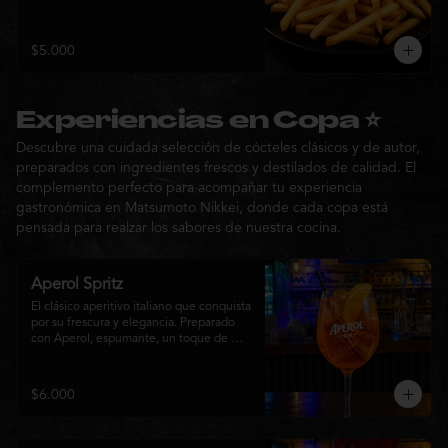
$5.000
Experiencias en Copa ⭐
Descubre una cuidada selección de cócteles clásicos y de autor,
preparados con ingredientes frescos y destilados de calidad. El
complemento perfecto para acompañar tu experiencia
gastronómica en Matsumoto Nikkei, donde cada copa está
pensada para realzar los sabores de nuestra cocina.
Aperol Spritz
El clásico aperitivo italiano que conquista 
por su frescura y elegancia. Preparado 
con Aperol, espumante, un toque de 
agua con gas, abundante hielo y una 
rodaja de naranja fresca. Un cóctel ligero, 
refrescante y de notas cítricas, perfecto 
$6.000
para disfrutar antes de la comida o 
acompañar la experiencia gastronómica 
de Matsumoto Nikkei.