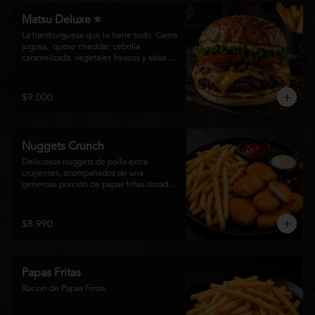
Matsu Deluxe ⭐
La hamburguesa que lo tiene todo. Carne 
jugosa,  queso cheddar, cebolla 
caramelizada, vegetales frescos y salsa 
especial Matsumoto en un suave pan 
brioche. Un clásico irresistible, hecho 
para los amantes de las grandes 
$9.000
hamburguesas.
Nuggets Crunch
Deliciosos nuggets de pollo extra 
crujientes, acompañados de una 
generosa porción de papas fritas doradas 
y servidos con salsa BBQ, mayonesa y 
kétchup. Una combinación clásica, 
irresistible y perfecta para cualquier 
$8.990
ocasión.
Papas Fritas
Racion de Papas Fritas