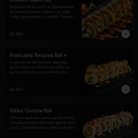
Golden Plátano Rol
Exquisito roll envuelto en finas láminas 
de plátano maduro, relleno con pollo 
crispy, queso crema y cebollín. Bañado 
con una cremosa salsa fuji y un toque de 
salsa teriyaki, finalizado con sésamo 
tostado y cebollín fresco. Una 
$6.490
combinación perfecta entre el dulzor del 
plátano y los intensos sabores de la 
cocina nikkei.
Huancaína Tempura Roll ⭐
Crujiente roll de camarón apanado, 
queso crema y cebollín, envuelto en 
panko y frito al punto perfecto. Se 
corona con salmón y pescado blanco en 
tempura, finas láminas de cebolla morada 
y una sedosa salsa huancaína, finalizada 
$6.490
con toques de pimentón rojo fresco que 
aportan equilibrio, color y un auténtico 
carácter nikkei.
Nikkei Ceviche Roll
Camarón apanado, palta y queso crema 
envueltos en una delicada capa de arroz 
y nori. Coronado con un fresco ceviche 
nikkei de salmón y pescado blanco, 
cebolla morada y nuestra salsa especial, 