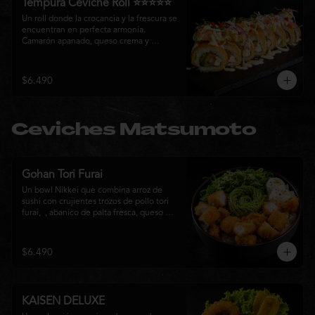
Tempura Ceviche Roll ⭐⭐⭐⭐⭐
Un roll donde la crocancia y la frescura se 
encuentran en perfecta armonía. 
Camarón apanado, queso crema y 
cebollín, envueltos en panko y fritos 
hasta alcanzar un dorado perfecto. Se 
corona con salmón y pescado blanco en 
$6.490
tempura, cebolla morada, una sedosa 
salsa acevichada, cilantro fresco y 
delicados toques de pimentón rojo, 
logrando una experiencia intensa, 
Ceviches Matsumoto
equilibrada y auténticamente nikkei.
Gohan Tori Furai
Un bowl Nikkei que combina arroz de 
sushi con crujientes trozos de pollo tori 
furai,  , abanico de palta fresca, queso 
crema y cebollín, terminado con semillas 
de sésamo. Una fusión de texturas y 
sabores que equilibra lo crocante, lo 
$6.490
fresco y lo cremoso en cada bocado. 
Ideal para quienes buscan una comida 
completa y llena de sabor.
KAISEN DELUXE