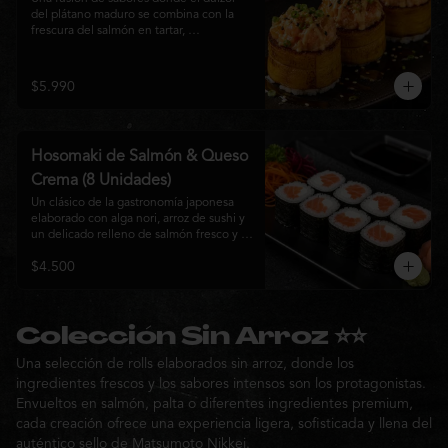
del plátano maduro se combina con la 
frescura del salmón en tartar, 
acompañado de salsa nikkei, cebollín y 
sésamo tostado para una experiencia 
única.
$5.990
Hosomaki de Salmón & Queso
Crema (8 Unidades)
Un clásico de la gastronomía japonesa 
elaborado con alga nori, arroz de sushi y 
un delicado relleno de salmón fresco y 
queso crema. Su combinación de sabores 
$4.500
suaves y textura cremosa ofrece una 
experiencia equilibrada, fresca y 
auténtica en cada bocado.
Colección Sin Arroz ⭐⭐
Una selección de rolls elaborados sin arroz, donde los
ingredientes frescos y los sabores intensos son los protagonistas.
Envueltos en salmón, palta o diferentes ingredientes premium,
cada creación ofrece una experiencia ligera, sofisticada y llena del
auténtico sello de Matsumoto Nikkei.