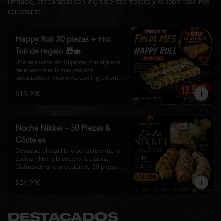
limitado, preparadas con ingredientes frescos y el sabor que nos
caracteriza.
Happy Roll 30 piezas + Hot
Tori de regalo 🎁🍣
Una selección de 30 piezas con algunos 
de nuestros rolls más pedidos, 
preparados al momento con ingredientes 
frescos y el auténtico estilo de 
$13.990
Matsumoto Nikkei. Una promoción 
pensada para compartir y disfrutar de una 
gran variedad de sabores.

Incluye un Hot Tori de regalo (10 piezas): 
Noche Nikkei – 30 Piezas &
un roll crujiente relleno de pollo, queso 
Cócteles
crema y cebollín, frito en panko hasta 
obtener un dorado perfecto y una 
Descubre el equilibrio perfecto entre la 
textura irresistible.
cocina nikkei y la coctelería clásica. 
Disfruta de una selección de 30 piezas 
premium preparadas con ingredientes 
$24.990
frescos, acompañadas de 2 Pisco Sour o 
2 Mojitos Clásicos. Una experiencia 
pensada para compartir, celebrar y 
disfrutar de los sabores que hacen única 
a Matsumoto Nikkei.

DESTACADOS