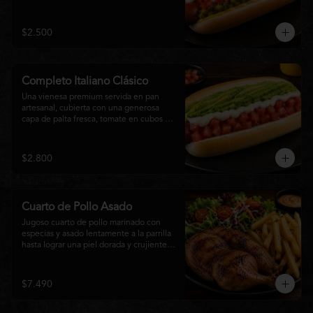
relish, mostaza y una generosa capa de 
mayonesa casera.
$2.500
Completo Italiano Clásico
Una vienesa premium servida en pan 
artesanal, cubierta con una generosa 
capa de palta fresca, tomate en cubos y 
mayonesa casera. Un clásico chileno 
preparado con ingredientes frescos, 
cremoso, sabroso y perfecto para 
$2.800
disfrutar en cualquier momento.
Cuarto de Pollo Asado
Jugoso cuarto de pollo marinado con 
especias y asado lentamente a la parrilla 
hasta lograr una piel dorada y crujiente. 
Acompañado de una generosa porción 
de papas fritas y una fresca ensalada de 
lechuga, tomate y vegetales de 
$7.490
temporada. Un plato clásico, abundante y 
lleno de sabor, ideal para disfrutar en 
cualquier momento.