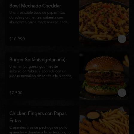
disfrutan las hamburguesas gourmet.
Bowl Mechado Cheddar
Una irresistible base de papas fritas 
doradas y crujientes, cubierta con 
abundante carne mechada cocinada 
lentamente, bañada en cremosa salsa 
cheddar, tomate fresco en cubos y un 
toque de cebollín que aporta frescura y 
$10.990
color. Un bowl abundante, perfecto para 
compartir... o disfrutar por completo.
Burger Seitán(vegetariana)
Una hamburguesa gourmet de 
inspiración Nikkei elaborada con un 
jugoso medallón de seitán a la plancha, 
cebolla caramelizada, lechuga fresca, 
tomate,  y mayonesa de la casa, servida 
en pan brioche tostado. Una opción 
$7.500
100% vegetal que destaca por su textura, 
sabor intenso y equilibrio perfecto entre 
lo dulce, lo fresco y lo umami. Ideal para 
quienes buscan una experiencia 
Chicken Fingers con Papas
diferente sin renunciar al sabor.
Fritas
Crujientes tiras de pechuga de pollo 
apanadas y doradas a la perfección, con 