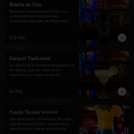
Botella de Vino
Descubre nuestra selección de vinos 
cuidadosamente elegidos para 
acompañar cada plato de Matsumoto 
Nikkei. Contamos con opciones de vinos 
tintos, blancos
$12.000
Daiquirí Tradicional
Un clásico de la coctelería preparado con 
ron blanco, jugo de limón recién 
exprimido y un toque de azúcar, 
mezclado con hielo frappé hasta lograr 
una textura suave y refrescante. Un 
cóctel equilibrado, de notas cítricas y 
$4.990
sabor intenso, perfecto para disfrutar en 
cualquier ocasión o acompañar la 
experiencia gastronómica de Matsumoto 
Nikkei.
Fusión Tricolor ⭐⭐⭐⭐⭐
Una refrescante combinación de vodka, 
jugo de naranja, limón, curaçao azul y 
granadina que crea un espectacular 
degradado de colores. Un cóctel tropical, 