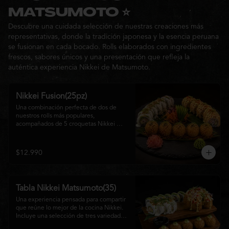
Ideal para: una cita, una salida con 
MATSUMOTO ⭐
amigos o una noche especial llena de 
Descubre una cuidada selección de nuestras creaciones más
sabor y buena compañía.
representativas, donde la tradición japonesa y la esencia peruana
se fusionan en cada bocado. Rolls elaborados con ingredientes
frescos, sabores únicos y una presentación que refleja la
auténtica experiencia Nikkei de Matsumoto.
Nikkei Fusion(25pz)
Una combinación perfecta de dos de 
nuestros rolls más populares, 
acompañados de 5 croquetas Nikkei 
doradas y crujientes, rellenas de queso 
crema y salmón, servidas con una 
cremosa salsa de la casa. Una tabla que 
$12.990
reúne diferentes texturas y sabores, ideal 
para compartir y disfrutar de la auténtica 
fusión de la cocina japonesa con 
inspiración peruana.
Tabla Nikkei Matsumoto(35)
Una experiencia pensada para compartir 
que reúne lo mejor de la cocina Nikkei. 
Incluye una selección de tres variedades 
de rolls cuidadosamente preparados, 