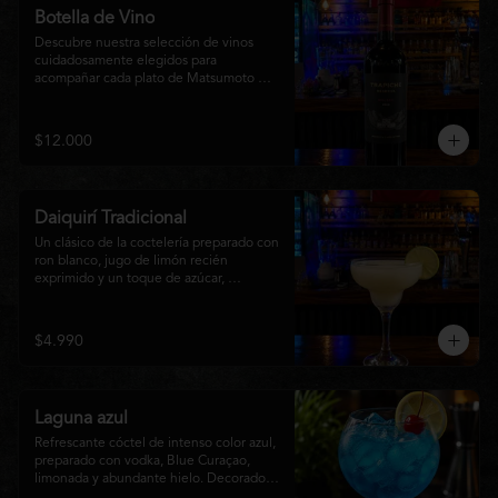
Botella de Vino
Descubre nuestra selección de vinos 
cuidadosamente elegidos para 
acompañar cada plato de Matsumoto 
Nikkei. Contamos con opciones de vinos 
tintos, blancos
$12.000
Daiquirí Tradicional
Un clásico de la coctelería preparado con 
ron blanco, jugo de limón recién 
exprimido y un toque de azúcar, 
mezclado con hielo frappé hasta lograr 
una textura suave y refrescante. Un 
cóctel equilibrado, de notas cítricas y 
$4.990
sabor intenso, perfecto para disfrutar en 
cualquier ocasión o acompañar la 
experiencia gastronómica de Matsumoto 
Nikkei.
Laguna azul
Refrescante cóctel de intenso color azul, 
preparado con vodka, Blue Curaçao, 
limonada y abundante hielo. Decorado 
con una rodaja de limón , ofrece un 