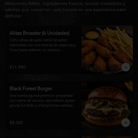
Matsumoto Nikkei. Ingredientes frescos, recetas irresistibles y
sabores que convierten cada bocado en una experiencia para
disfrutar.
Alitas Broaster (6 Unidades)
Ocho alitas de pollo estilo broaster, 
marinadas con una mezcla de especias y 
fritas hasta obtener un exterior 
irresistiblemente crujiente y un interior 
tierno y jugoso. Acompañadas de una 
generosa porción de papas fritas doradas 
$11.990
y una salsa a elección. El picoteo 
perfecto para compartir o disfrutar sin 
límites.
Black Forest Burger
Una hamburguesa premium preparada 
con carne de vacuno, abundante queso 
gouda fundido y champiñones salteados 
en mantequilla, acompañados de 
lechuga fresca, tomate, mayonesa casera 
y nuestra exclusiva salsa Matsumoto, 
$8.000
todo servido en un suave pan brioche 
tostado. Una combinación cremosa, 
intensa y llena de sabor para quienes 