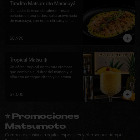
Tiradito Matsumoto Maracuyá
Delicadas láminas de salmón fresco 
bañadas en una sedosa salsa acevichada 
de maracuyá, con notas cítricas y un 
equilibrio perfecto entre dulzor y acidez. 
Terminado con alcaparras, finas rodajas 
de ají rojo, aceite de cilantro, brotes 
$8.990
frescos y pimienta recién molida. Un 
plato ligero, elegante y lleno de frescura 
que representa la esencia de la cocina 
nikkei.
Tropical Matsu ☀️
Un cóctel tropical de textura cremosa 
que combina el dulzor del mango y la 
piña con un toque cítrico y un aroma 
fresco de menta. Refrescante, exótico y 
perfecto para disfrutar junto a la cocina 
nikkei de Matsumoto.
$7.000
⭐ Promociones
Matsumoto
Combos exclusivos, regalos especiales y ofertas por tiempo