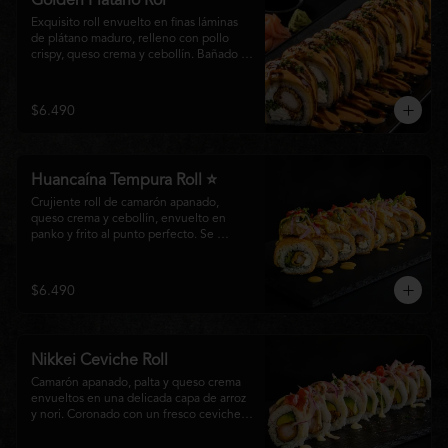
Golden Plátano Rol
Exquisito roll envuelto en finas láminas 
de plátano maduro, relleno con pollo 
crispy, queso crema y cebollín. Bañado 
con una cremosa salsa fuji y un toque de 
salsa teriyaki, finalizado con sésamo 
tostado y cebollín fresco. Una 
$6.490
combinación perfecta entre el dulzor del 
plátano y los intensos sabores de la 
cocina nikkei.
Huancaína Tempura Roll ⭐
Crujiente roll de camarón apanado, 
queso crema y cebollín, envuelto en 
panko y frito al punto perfecto. Se 
corona con salmón y pescado blanco en 
tempura, finas láminas de cebolla morada 
y una sedosa salsa huancaína, finalizada 
$6.490
con toques de pimentón rojo fresco que 
aportan equilibrio, color y un auténtico 
carácter nikkei.
Nikkei Ceviche Roll
Camarón apanado, palta y queso crema 
envueltos en una delicada capa de arroz 
y nori. Coronado con un fresco ceviche 
nikkei de salmón y pescado blanco, 
cebolla morada y nuestra salsa especial, 