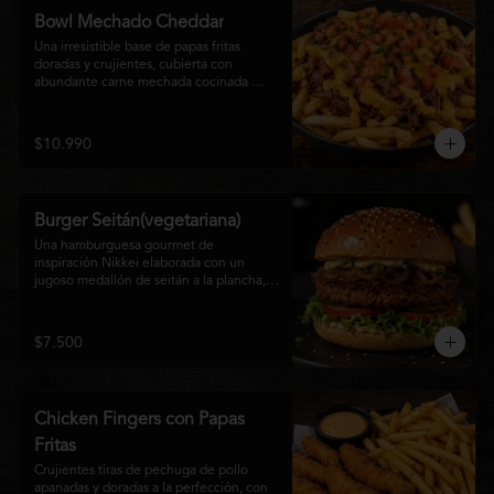
disfrutan las hamburguesas gourmet.
Bowl Mechado Cheddar
Una irresistible base de papas fritas 
doradas y crujientes, cubierta con 
abundante carne mechada cocinada 
lentamente, bañada en cremosa salsa 
cheddar, tomate fresco en cubos y un 
toque de cebollín que aporta frescura y 
$10.990
color. Un bowl abundante, perfecto para 
compartir... o disfrutar por completo.
Burger Seitán(vegetariana)
Una hamburguesa gourmet de 
inspiración Nikkei elaborada con un 
jugoso medallón de seitán a la plancha, 
cebolla caramelizada, lechuga fresca, 
tomate,  y mayonesa de la casa, servida 
en pan brioche tostado. Una opción 
$7.500
100% vegetal que destaca por su textura, 
sabor intenso y equilibrio perfecto entre 
lo dulce, lo fresco y lo umami. Ideal para 
quienes buscan una experiencia 
Chicken Fingers con Papas
diferente sin renunciar al sabor.
Fritas
Crujientes tiras de pechuga de pollo 
apanadas y doradas a la perfección, con 