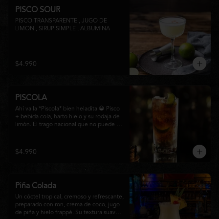
PISCO SOUR
PISCO TRANSPARENTE , JUGO DE 
LIMON , SIRUP SIMPLE , ALBUMINA
$4.990
PISCOLA
Ahí va la *Piscola* bien heladita 🥃 Pisco 
+ bebida cola, harto hielo y su rodaja de 
limón. El trago nacional que no puede 
faltar en ninguna junta. Clásico de barra 
chilena.
$4.990
Piña Colada
Un cóctel tropical, cremoso y refrescante, 
preparado con ron, crema de coco, jugo 
de piña y hielo frappé. Su textura suave y 