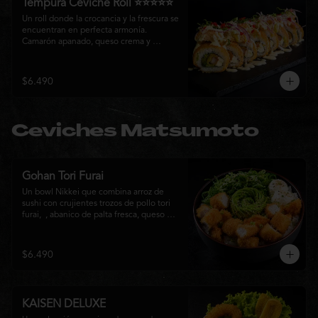
Tempura Ceviche Roll ⭐⭐⭐⭐⭐
Un roll donde la crocancia y la frescura se 
encuentran en perfecta armonía. 
Camarón apanado, queso crema y 
cebollín, envueltos en panko y fritos 
hasta alcanzar un dorado perfecto. Se 
corona con salmón y pescado blanco en 
$6.490
tempura, cebolla morada, una sedosa 
salsa acevichada, cilantro fresco y 
delicados toques de pimentón rojo, 
logrando una experiencia intensa, 
Ceviches Matsumoto
equilibrada y auténticamente nikkei.
Gohan Tori Furai
Un bowl Nikkei que combina arroz de 
sushi con crujientes trozos de pollo tori 
furai,  , abanico de palta fresca, queso 
crema y cebollín, terminado con semillas 
de sésamo. Una fusión de texturas y 
sabores que equilibra lo crocante, lo 
$6.490
fresco y lo cremoso en cada bocado. 
Ideal para quienes buscan una comida 
completa y llena de sabor.
KAISEN DELUXE