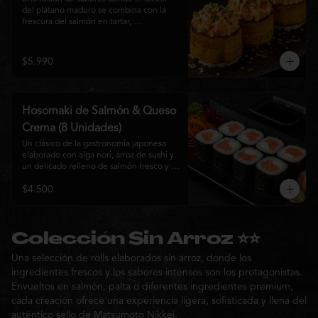
del plátano maduro se combina con la 
frescura del salmón en tartar, 
acompañado de salsa nikkei, cebollín y 
sésamo tostado para una experiencia 
única.
$5.990
Hosomaki de Salmón & Queso
Crema (8 Unidades)
Un clásico de la gastronomía japonesa 
elaborado con alga nori, arroz de sushi y 
un delicado relleno de salmón fresco y 
queso crema. Su combinación de sabores 
$4.500
suaves y textura cremosa ofrece una 
experiencia equilibrada, fresca y 
auténtica en cada bocado.
Colección Sin Arroz ⭐⭐
Una selección de rolls elaborados sin arroz, donde los
ingredientes frescos y los sabores intensos son los protagonistas.
Envueltos en salmón, palta o diferentes ingredientes premium,
cada creación ofrece una experiencia ligera, sofisticada y llena del
auténtico sello de Matsumoto Nikkei.