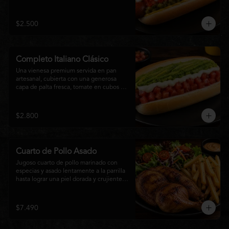
relish, mostaza y una generosa capa de 
mayonesa casera.
$2.500
Completo Italiano Clásico
Una vienesa premium servida en pan 
artesanal, cubierta con una generosa 
capa de palta fresca, tomate en cubos y 
mayonesa casera. Un clásico chileno 
preparado con ingredientes frescos, 
cremoso, sabroso y perfecto para 
$2.800
disfrutar en cualquier momento.
Cuarto de Pollo Asado
Jugoso cuarto de pollo marinado con 
especias y asado lentamente a la parrilla 
hasta lograr una piel dorada y crujiente. 
Acompañado de una generosa porción 
de papas fritas y una fresca ensalada de 
lechuga, tomate y vegetales de 
$7.490
temporada. Un plato clásico, abundante y 
lleno de sabor, ideal para disfrutar en 
cualquier momento.