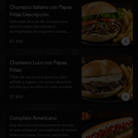
auténtico
Churrasco Italiano con Papas
Fritas Descripción
Delicadas láminas de churrasco a la 
plancha sobre pan artesanal, 
acompañadas de mayonesa casera, 
tomate fresco, palta cremosa y lechuga 
$7.400
crocante. Servido con una generosa 
porción de papas fritas doradas y 
crujientes
Churrasco Luco con Papas
Fritas
Filete de vacuno a la plancha, bien 
sellado y jugoso, con queso derretido 
encima que se estira en cada mordida. 
Todo servido en pan marraqueta caliente 
$7.800
y crujiente. Simple, directo y 
contundente.El nombre "Luco" viene del 
Bar Lúgano en Santiago. Es para los que 
aman carne + queso y nada más.
Completo Americano
Una deliciosa vienesa premium servida 
en pan artesanal, acompañada de tomate 
fresco en cubos, chucrut, pepinillos 