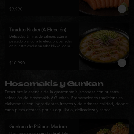
$9.990
Tiradito Nikkei (A Elección)
Delicadas láminas de salmón, atún o 
pescado blanco, a tu elección, bañadas 
en nuestra exclusiva salsa Nikkei de la 
casa. Su equilibrio entre cítricos, ají y 
notas orientales se complementa con 
palta, cebolla morada, ají fresco, brotes y 
$10.990
sésamo, ofreciendo una experiencia 
fresca, sofisticada y llena de sabor.
Hosomakis y Gunkan
Descubre la esencia de la gastronomía japonesa con nuestra
selección de Hosomakis y Gunkan. Preparaciones tradicionales
elaboradas con ingredientes frescos y de primera calidad, donde
cada pieza destaca por su equilibrio, delicadeza y sabor
Gunkan de Plátano Maduro
Una fusión de sabores donde el dulzor 