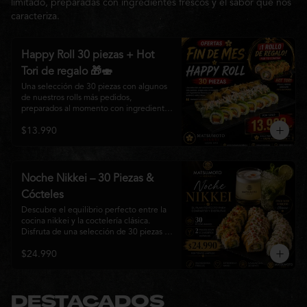
limitado, preparadas con ingredientes frescos y el sabor que nos
caracteriza.
Happy Roll 30 piezas + Hot
Tori de regalo 🎁🍣
Una selección de 30 piezas con algunos 
de nuestros rolls más pedidos, 
preparados al momento con ingredientes 
frescos y el auténtico estilo de 
$13.990
Matsumoto Nikkei. Una promoción 
pensada para compartir y disfrutar de una 
gran variedad de sabores.

Incluye un Hot Tori de regalo (10 piezas): 
Noche Nikkei – 30 Piezas &
un roll crujiente relleno de pollo, queso 
Cócteles
crema y cebollín, frito en panko hasta 
obtener un dorado perfecto y una 
Descubre el equilibrio perfecto entre la 
textura irresistible.
cocina nikkei y la coctelería clásica. 
Disfruta de una selección de 30 piezas 
premium preparadas con ingredientes 
$24.990
frescos, acompañadas de 2 Pisco Sour o 
2 Mojitos Clásicos. Una experiencia 
pensada para compartir, celebrar y 
disfrutar de los sabores que hacen única 
a Matsumoto Nikkei.

DESTACADOS