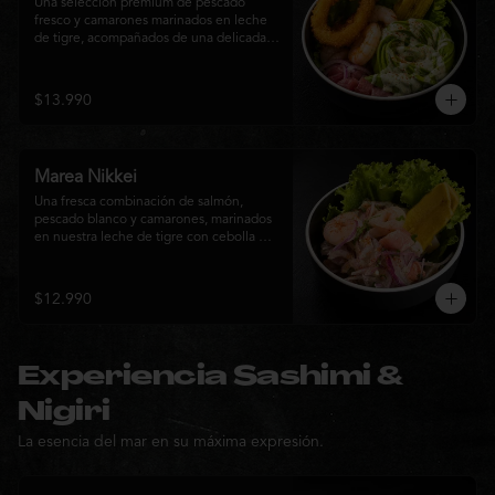
Una selección premium de pescado 
fresco y camarones marinados en leche 
de tigre, acompañados de una delicada 
rosa de palta, aros de calamar crocante y 
chips de plátano. Una creación Nikkei 
que combina frescura, textura y 
$13.990
elegancia en cada bocado.
Marea Nikkei
Una fresca combinación de salmón, 
pescado blanco y camarones, marinados 
en nuestra leche de tigre con cebolla 
morada y cilantro fresco. Acompañado de 
chips de plátano crocante y hojas verdes 
para una experiencia Nikkei llena de 
$12.990
frescura, equilibrio y sabor.
Experiencia Sashimi &
Nigiri
La esencia del mar en su máxima expresión.