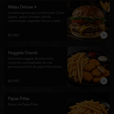
Matsu Deluxe ⭐
La hamburguesa que lo tiene todo. Carne 
jugosa,  queso cheddar, cebolla 
caramelizada, vegetales frescos y salsa 
especial Matsumoto en un suave pan 
brioche. Un clásico irresistible, hecho 
para los amantes de las grandes 
$9.000
hamburguesas.
Nuggets Crunch
Deliciosos nuggets de pollo extra 
crujientes, acompañados de una 
generosa porción de papas fritas doradas 
y servidos con salsa BBQ, mayonesa y 
kétchup. Una combinación clásica, 
irresistible y perfecta para cualquier 
$8.990
ocasión.
Papas Fritas
Racion de Papas Fritas