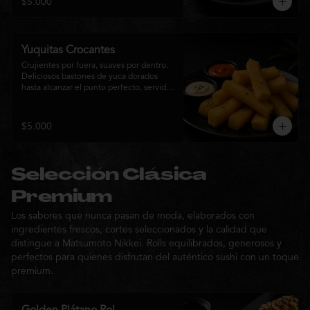
$5.000
sabor de la cocina nikkei.
Yuquitas Crocantes
Crujientes por fuera, suaves por dentro. 
Deliciosos bastones de yuca dorados 
hasta alcanzar el punto perfecto, servidos 
con una selección de salsas de la casa. 
Un acompañamiento irresistible para 
compartir o complementar cualquier 
$5.000
experiencia Matsumoto Nikkei.
Selección Clásica
Premium
Los sabores que nunca pasan de moda, elaborados con
ingredientes frescos, cortes seleccionados y la calidad que
distingue a Matsumoto Nikkei. Rolls equilibrados, generosos y
perfectos para quienes disfrutan del auténtico sushi con un toque
premium.