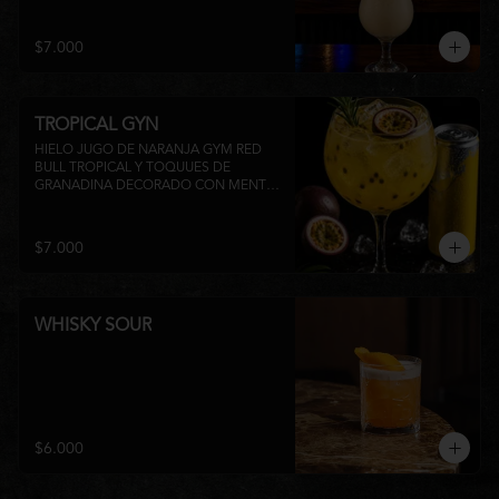
su inconfundible sabor dulce lo 
convierten en la elección perfecta para 
disfrutar de un momento de relajo o 
$7.000
acompañar la experiencia gastronómica 
de Matsumoto Nikkei. 🍍🥥
TROPICAL GYN
HIELO JUGO DE NARANJA GYM RED 
BULL TROPICAL Y TOQUUES DE 
GRANADINA DECORADO CON MENTA 
Y TROZOS DE FRUTA A 
DISPONIBILIDAD
$7.000
WHISKY SOUR
$6.000