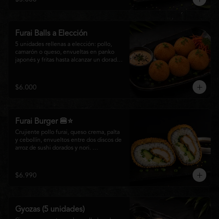
salsa especial de la casa, ideales para 
disfrutar como entrada o para compartir 
con el auténtico sabor de la cocina 
nikkei.
Furai Balls a Elección
5 unidades rellenas a elección: pollo, 
camarón o queso, envueltas en panko 
japonés y fritas hasta alcanzar un dorado 
perfecto. Acompañadas de nuestra salsa 
especial de la casa.
$6.000
Furai Burger 🍔⭐
Crujiente pollo furai, queso crema, palta 
y cebollín, envueltos entre dos discos de 
arroz de sushi dorados y nori. 
Acompañado de nuestra salsa especial 
Matsumoto, una creación que fusiona la 
tradición japonesa con el sabor nikkei en 
$6.990
cada bocado.
Gyozas (5 unidades)