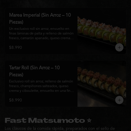
Marea Imperial (Sin Arroz – 10
Piezas)
Un exclusivo roll sin arroz, envuelto en 
finas láminas de palta y relleno de salmón 
fresco, camarón apanado, queso crema y 
cebollín. Coronado con un delicado 
$8.990
ceviche mixto marinado en leche de 
tigre, cebolla morada, cilantro y un sutil 
toque de ají, creando una combinación 
perfecta entre frescura, cremosidad y 
crocancia. Una creación premium que 
Tartar Roll (Sin Arroz – 10
representa la esencia de la cocina Nikkei.
Piezas)
Exclusivo roll sin arroz, relleno de salmón 
fresco, champiñones salteados, queso 
crema y ciboulette, envuelto en una fina 
capa crocante. Coronado con un 
$8.990
delicado tartar de atún fresco sazonado 
con salsa Nikkei, cebollín y un toque de 
sésamo, logrando una combinación 
perfecta entre cremosidad, frescura y 
textura en cada bocado.
Fast Matsumoto ⭐
Los clásicos de la comida rápida, preparados con el sello de