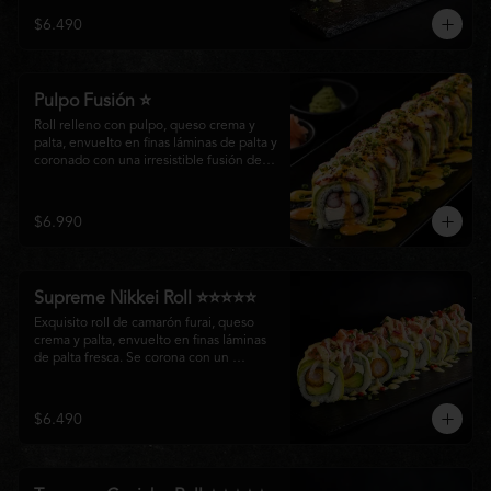
creando un equilibrio perfecto entre 
$6.490
frescura, cremosidad y crocancia en cada 
bocado.
Pulpo Fusión ⭐
Roll relleno con pulpo, queso crema y 
palta, envuelto en finas láminas de palta y 
coronado con una irresistible fusión de 
salsa acevichada y huancaína. Finalizado 
con cebollín fresco, sésamo tostado y 
láminas de pulpo, ofreciendo una 
$6.990
combinación perfecta entre frescura, 
cremosidad
Supreme Nikkei Roll ⭐⭐⭐⭐⭐
Exquisito roll de camarón furai, queso 
crema y palta, envuelto en finas láminas 
de palta fresca. Se corona con un 
delicado ceviche de atún preparado al 
estilo nikkei, creando una armoniosa 
fusión de texturas, frescura y sabores que 
$6.490
resaltan la esencia del Pacífico.