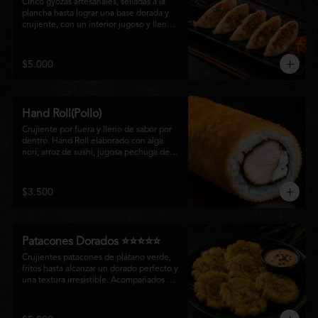
Cinco gyozas artesanales, selladas a la 
plancha hasta lograr una base dorada y 
crujiente, con un interior jugoso y lleno 
de sabor. Acompañadas de una delicada 
salsa oriental de la casa, son el equilibrio 
perfecto entre tradición japonesa y la 
$5.000
esencia de la cocina nikkei, ideales para 
comenzar una experiencia gastronómica 
única.
Hand Roll(Pollo)
Crujiente por fuera y lleno de sabor por 
dentro. Hand Roll elaborado con alga 
nori, arroz de sushi, jugosa pechuga de 
pollo crispy y queso crema, envuelto en 
una fina capa dorada y crocante. Una 
combinación perfecta de textura y 
$3.500
cremosidad que convierte este clásico en 
una experiencia irresistible.
Patacones Dorados ⭐⭐⭐⭐⭐
Crujientes patacones de plátano verde, 
fritos hasta alcanzar un dorado perfecto y 
una textura irresistible. Acompañados de 
nuestra salsa especial de la casa, son el 
complemento ideal para compartir o 
disfrutar como entrada con el auténtico 