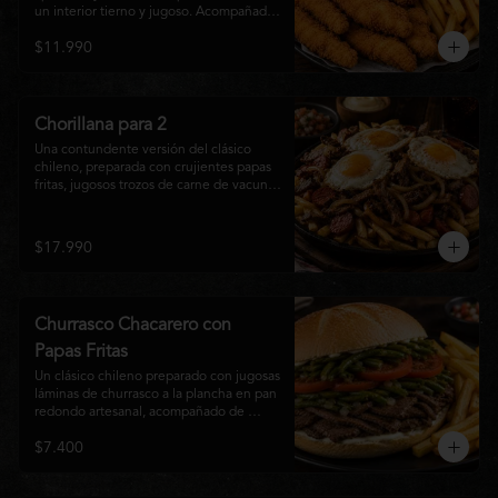
un interior tierno y jugoso. Acompañadas 
de una generosa porción de papas fritas 
$11.990
doradas y una salsa a elección. Un clásico 
irresistible, perfecto para compartir o 
disfrutar como una comida llena de sabor 
y crocancia.
Chorillana para 2
Una contundente versión del clásico 
chileno, preparada con crujientes papas 
fritas, jugosos trozos de carne de vacuno 
salteados al punto, chorizo grillado, 
cebolla caramelizada y coronada con tres 
huevos fritos de yema cremosa. Un plato 
$17.990
perfecto para compartir y disfrutar con 
una cerveza bien helada o tu cóctel 
favorito. Ideal para 2 a 4 personas.
Churrasco Chacarero con
Papas Fritas
Un clásico chileno preparado con jugosas 
láminas de churrasco a la plancha en pan 
redondo artesanal, acompañado de 
abundantes porotos verdes salteados, 
$7.400
frescas rodajas de tomate, mayonesa 
casera y una generosa porción de papas 
fritas doradas y crujientes. Sabor 