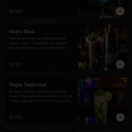
equilibrio entre notas cítricas, dulces y un 
final fresco, ideal para cualquier ocasión.
$6.000
Mojito Black
Una versión intensa y sofisticada del 
clásico mojito. Preparado con Eristoff 
Black, limón fresco, hojas de menta, 
azúcar, hielo frappé y un toque de soda. 
Su sabor a frutos del bosque aporta un 
equilibrio perfecto entre frescura, dulzor 
$6.000
y un ligero toque cítrico, convirtiéndolo 
en un cóctel refrescante y diferente.
Mojito Tradicional
El clásico cubano que nunca pasa de 
moda. Preparado con ron blanco, menta 
fresca, jugo de limón recién exprimido, 
azúcar, agua con gas y abundante hielo 
triturado. Un cóctel refrescante, 
aromático y perfectamente equilibrado, 
$4.990
ideal para disfrutar en cualquier ocasión.