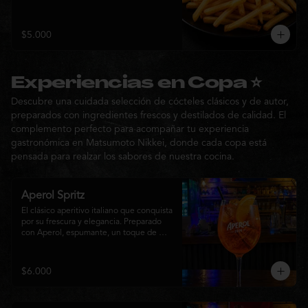
$5.000
Experiencias en Copa ⭐
Descubre una cuidada selección de cócteles clásicos y de autor,
preparados con ingredientes frescos y destilados de calidad. El
complemento perfecto para acompañar tu experiencia
gastronómica en Matsumoto Nikkei, donde cada copa está
pensada para realzar los sabores de nuestra cocina.
Aperol Spritz
El clásico aperitivo italiano que conquista 
por su frescura y elegancia. Preparado 
con Aperol, espumante, un toque de 
agua con gas, abundante hielo y una 
rodaja de naranja fresca. Un cóctel ligero, 
refrescante y de notas cítricas, perfecto 
$6.000
para disfrutar antes de la comida o 
acompañar la experiencia gastronómica 
de Matsumoto Nikkei.