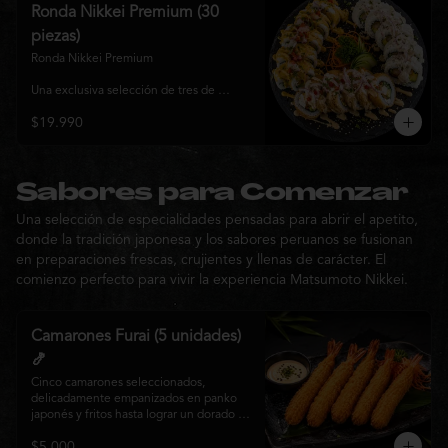
y sabor, ideal para compartir entre 3 y 4 
Ronda Nikkei Premium (30
personas.
piezas)
Ronda Nikkei Premium

Una exclusiva selección de tres de 
nuestros rolls premium, cuidadosamente 
$19.990
elaborados con ingredientes frescos y 
coronados con toppings de inspiración 
nikkei. Una experiencia que combina 
frescura, crocancia y cremosidad, 
pensada para compartir y descubrir la 
Sabores para Comenzar
esencia de Matsumoto Nikkei en cada 
Una selección de especialidades pensadas para abrir el apetito,
bocado.
donde la tradición japonesa y los sabores peruanos se fusionan
en preparaciones frescas, crujientes y llenas de carácter. El
comienzo perfecto para vivir la experiencia Matsumoto Nikkei.
Camarones Furai (5 unidades)
🍤
Cinco camarones seleccionados, 
delicadamente empanizados en panko 
japonés y fritos hasta lograr un dorado 
perfecto. Crujientes por fuera y jugosos 
$5.000
por dentro, acompañados de nuestra 