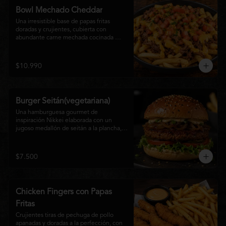
disfrutan las hamburguesas gourmet.
Bowl Mechado Cheddar
Una irresistible base de papas fritas 
doradas y crujientes, cubierta con 
abundante carne mechada cocinada 
lentamente, bañada en cremosa salsa 
cheddar, tomate fresco en cubos y un 
toque de cebollín que aporta frescura y 
$10.990
color. Un bowl abundante, perfecto para 
compartir... o disfrutar por completo.
Burger Seitán(vegetariana)
Una hamburguesa gourmet de 
inspiración Nikkei elaborada con un 
jugoso medallón de seitán a la plancha, 
cebolla caramelizada, lechuga fresca, 
tomate,  y mayonesa de la casa, servida 
en pan brioche tostado. Una opción 
$7.500
100% vegetal que destaca por su textura, 
sabor intenso y equilibrio perfecto entre 
lo dulce, lo fresco y lo umami. Ideal para 
quienes buscan una experiencia 
Chicken Fingers con Papas
diferente sin renunciar al sabor.
Fritas
Crujientes tiras de pechuga de pollo 
apanadas y doradas a la perfección, con 