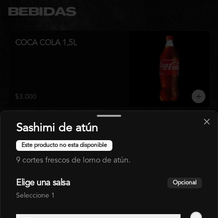
BEBIDAS
COCA COLA 1,5L
$3.000
Sashimi de atún
COCA COLA 350 ML
Este producto no esta disponible
9 cortes frescos de lomo de atún.
Elige una salsa
Opcional
$1.800
Seleccione 1