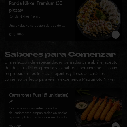
y sabor, ideal para compartir entre 3 y 4 
Ronda Nikkei Premium (30
personas.
piezas)
Ronda Nikkei Premium

Una exclusiva selección de tres de 
nuestros rolls premium, cuidadosamente 
$19.990
elaborados con ingredientes frescos y 
coronados con toppings de inspiración 
nikkei. Una experiencia que combina 
frescura, crocancia y cremosidad, 
pensada para compartir y descubrir la 
Sabores para Comenzar
esencia de Matsumoto Nikkei en cada 
Una selección de especialidades pensadas para abrir el apetito,
bocado.
donde la tradición japonesa y los sabores peruanos se fusionan
en preparaciones frescas, crujientes y llenas de carácter. El
comienzo perfecto para vivir la experiencia Matsumoto Nikkei.
Camarones Furai (5 unidades)
🍤
Cinco camarones seleccionados, 
delicadamente empanizados en panko 
japonés y fritos hasta lograr un dorado 
perfecto. Crujientes por fuera y jugosos 
$5.000
por dentro, acompañados de nuestra 