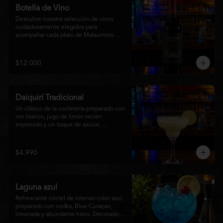
Botella de Vino
Descubre nuestra selección de vinos 
cuidadosamente elegidos para 
acompañar cada plato de Matsumoto 
Nikkei. Contamos con opciones de vinos 
tintos, blancos
$12.000
Daiquirí Tradicional
Un clásico de la coctelería preparado con 
ron blanco, jugo de limón recién 
exprimido y un toque de azúcar, 
mezclado con hielo frappé hasta lograr 
una textura suave y refrescante. Un 
cóctel equilibrado, de notas cítricas y 
$4.990
sabor intenso, perfecto para disfrutar en 
cualquier ocasión o acompañar la 
experiencia gastronómica de Matsumoto 
Nikkei.
Laguna azul
Refrescante cóctel de intenso color azul, 
preparado con vodka, Blue Curaçao, 
limonada y abundante hielo. Decorado 
con una rodaja de limón , ofrece un 