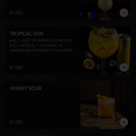
su inconfundible sabor dulce lo 
convierten en la elección perfecta para 
disfrutar de un momento de relajo o 
$7.000
acompañar la experiencia gastronómica 
de Matsumoto Nikkei. 🍍🥥
TROPICAL GYN
HIELO JUGO DE NARANJA GYM RED 
BULL TROPICAL Y TOQUUES DE 
GRANADINA DECORADO CON MENTA 
Y TROZOS DE FRUTA A 
DISPONIBILIDAD
$7.000
WHISKY SOUR
$6.000