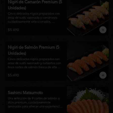
Nigiri de Camarón Premium (5
Unidades)
Cinco delicados nigiris preparados con 
arroz de sushi sazonado y camarones 
cuidadosamente seleccionados, 
elaborados al estilo tradicional japonés. 
$5.490
Su textura suave, frescura y sabor natural 
crean una experiencia equilibrada y 
refinada, perfecta para los amantes de la 
cocina Nikkei.
Nigiri de Salmón Premium (5
Unidades)
Cinco delicados nigiris preparados con 
arroz de sushi sazonado y cubiertos con 
finos cortes de salmón fresco de alta 
calidad. Una propuesta clásica de la 
$5.490
gastronomía japonesa que destaca por su 
frescura, suavidad y equilibrio, ideal para 
quienes disfrutan del sabor auténtico del 
salmón.
Sashimi Matsumoto
Una selección de 9 cortes de salmón o 
atún premium, cuidadosamente 
laminados para ofrecer una experiencia 
auténtica y llena de frescura.