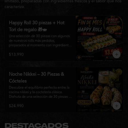
limitado, preparadas con ingredientes frescos y el sabor que nos
caracteriza.
Happy Roll 30 piezas + Hot
Tori de regalo 🎁🍣
Una selección de 30 piezas con algunos 
de nuestros rolls más pedidos, 
preparados al momento con ingredientes 
frescos y el auténtico estilo de 
$13.990
Matsumoto Nikkei. Una promoción 
pensada para compartir y disfrutar de una 
gran variedad de sabores.

Incluye un Hot Tori de regalo (10 piezas): 
Noche Nikkei – 30 Piezas &
un roll crujiente relleno de pollo, queso 
Cócteles
crema y cebollín, frito en panko hasta 
obtener un dorado perfecto y una 
Descubre el equilibrio perfecto entre la 
textura irresistible.
cocina nikkei y la coctelería clásica. 
Disfruta de una selección de 30 piezas 
premium preparadas con ingredientes 
$24.990
frescos, acompañadas de 2 Pisco Sour o 
2 Mojitos Clásicos. Una experiencia 
pensada para compartir, celebrar y 
disfrutar de los sabores que hacen única 
a Matsumoto Nikkei.

DESTACADOS