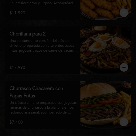
un interior tierno y jugoso. Acompañadas 
de una generosa porción de papas fritas 
$11.990
doradas y una salsa a elección. Un clásico 
irresistible, perfecto para compartir o 
disfrutar como una comida llena de sabor 
y crocancia.
Chorillana para 2
Una contundente versión del clásico 
chileno, preparada con crujientes papas 
fritas, jugosos trozos de carne de vacuno 
salteados al punto, chorizo grillado, 
cebolla caramelizada y coronada con tres 
huevos fritos de yema cremosa. Un plato 
$17.990
perfecto para compartir y disfrutar con 
una cerveza bien helada o tu cóctel 
favorito. Ideal para 2 a 4 personas.
Churrasco Chacarero con
Papas Fritas
Un clásico chileno preparado con jugosas 
láminas de churrasco a la plancha en pan 
redondo artesanal, acompañado de 
abundantes porotos verdes salteados, 
$7.400
frescas rodajas de tomate, mayonesa 
casera y una generosa porción de papas 
fritas doradas y crujientes. Sabor 