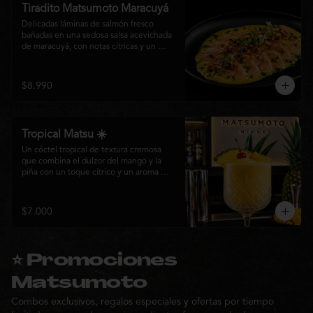
Tiradito Matsumoto Maracuyá
Delicadas láminas de salmón fresco 
bañadas en una sedosa salsa acevichada 
de maracuyá, con notas cítricas y un 
equilibrio perfecto entre dulzor y acidez. 
Terminado con alcaparras, finas rodajas 
de ají rojo, aceite de cilantro, brotes 
$8.990
frescos y pimienta recién molida. Un 
plato ligero, elegante y lleno de frescura 
que representa la esencia de la cocina 
nikkei.
Tropical Matsu ☀️
Un cóctel tropical de textura cremosa 
que combina el dulzor del mango y la 
piña con un toque cítrico y un aroma 
fresco de menta. Refrescante, exótico y 
perfecto para disfrutar junto a la cocina 
nikkei de Matsumoto.
$7.000
⭐ Promociones
Matsumoto
Combos exclusivos, regalos especiales y ofertas por tiempo