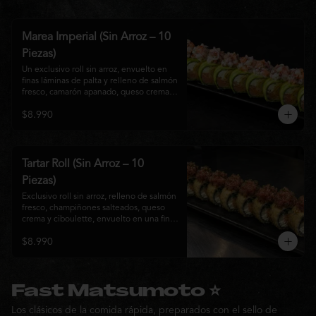
Marea Imperial (Sin Arroz – 10
Piezas)
Un exclusivo roll sin arroz, envuelto en 
finas láminas de palta y relleno de salmón 
fresco, camarón apanado, queso crema y 
cebollín. Coronado con un delicado 
$8.990
ceviche mixto marinado en leche de 
tigre, cebolla morada, cilantro y un sutil 
toque de ají, creando una combinación 
perfecta entre frescura, cremosidad y 
crocancia. Una creación premium que 
Tartar Roll (Sin Arroz – 10
representa la esencia de la cocina Nikkei.
Piezas)
Exclusivo roll sin arroz, relleno de salmón 
fresco, champiñones salteados, queso 
crema y ciboulette, envuelto en una fina 
capa crocante. Coronado con un 
$8.990
delicado tartar de atún fresco sazonado 
con salsa Nikkei, cebollín y un toque de 
sésamo, logrando una combinación 
perfecta entre cremosidad, frescura y 
textura en cada bocado.
Fast Matsumoto ⭐
Los clásicos de la comida rápida, preparados con el sello de