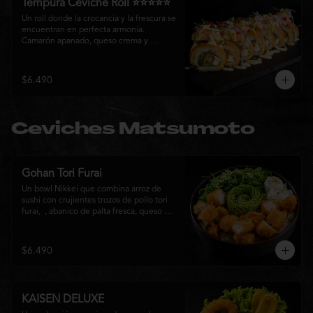
Tempura Ceviche Roll ⭐⭐⭐⭐⭐
Un roll donde la crocancia y la frescura se 
encuentran en perfecta armonía. 
Camarón apanado, queso crema y 
cebollín, envueltos en panko y fritos 
hasta alcanzar un dorado perfecto. Se 
corona con salmón y pescado blanco en 
$6.490
tempura, cebolla morada, una sedosa 
salsa acevichada, cilantro fresco y 
delicados toques de pimentón rojo, 
logrando una experiencia intensa, 
Ceviches Matsumoto
equilibrada y auténticamente nikkei.
Gohan Tori Furai
Un bowl Nikkei que combina arroz de 
sushi con crujientes trozos de pollo tori 
furai,  , abanico de palta fresca, queso 
crema y cebollín, terminado con semillas 
de sésamo. Una fusión de texturas y 
sabores que equilibra lo crocante, lo 
$6.490
fresco y lo cremoso en cada bocado. 
Ideal para quienes buscan una comida 
completa y llena de sabor.
KAISEN DELUXE