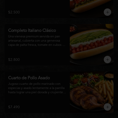
relish, mostaza y una generosa capa de 
mayonesa casera.
$2.500
Completo Italiano Clásico
Una vienesa premium servida en pan 
artesanal, cubierta con una generosa 
capa de palta fresca, tomate en cubos y 
mayonesa casera. Un clásico chileno 
preparado con ingredientes frescos, 
cremoso, sabroso y perfecto para 
$2.800
disfrutar en cualquier momento.
Cuarto de Pollo Asado
Jugoso cuarto de pollo marinado con 
especias y asado lentamente a la parrilla 
hasta lograr una piel dorada y crujiente. 
Acompañado de una generosa porción 
de papas fritas y una fresca ensalada de 
lechuga, tomate y vegetales de 
$7.490
temporada. Un plato clásico, abundante y 
lleno de sabor, ideal para disfrutar en 
cualquier momento.