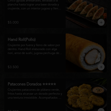
Cinco gyozas artesanales, selladas a la 
plancha hasta lograr una base dorada y 
crujiente, con un interior jugoso y lleno 
de sabor. Acompañadas de una delicada 
salsa oriental de la casa, son el equilibrio 
perfecto entre tradición japonesa y la 
$5.000
esencia de la cocina nikkei, ideales para 
comenzar una experiencia gastronómica 
única.
Hand Roll(Pollo)
Crujiente por fuera y lleno de sabor por 
dentro. Hand Roll elaborado con alga 
nori, arroz de sushi, jugosa pechuga de 
pollo crispy y queso crema, envuelto en 
una fina capa dorada y crocante. Una 
combinación perfecta de textura y 
$3.500
cremosidad que convierte este clásico en 
una experiencia irresistible.
Patacones Dorados ⭐⭐⭐⭐⭐
Crujientes patacones de plátano verde, 
fritos hasta alcanzar un dorado perfecto y 
una textura irresistible. Acompañados de 
nuestra salsa especial de la casa, son el 
complemento ideal para compartir o 
disfrutar como entrada con el auténtico 