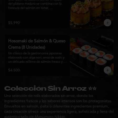
del plátano maduro se combina con la 
frescura del salmón en tartar, 
acompañado de salsa nikkei, cebollín y 
sésamo tostado para una experiencia 
única.
$5.990
Hosomaki de Salmón & Queso
Crema (8 Unidades)
Un clásico de la gastronomía japonesa 
elaborado con alga nori, arroz de sushi y 
un delicado relleno de salmón fresco y 
queso crema. Su combinación de sabores 
$4.500
suaves y textura cremosa ofrece una 
experiencia equilibrada, fresca y 
auténtica en cada bocado.
Colección Sin Arroz ⭐⭐
Una selección de rolls elaborados sin arroz, donde los
ingredientes frescos y los sabores intensos son los protagonistas.
Envueltos en salmón, palta o diferentes ingredientes premium,
cada creación ofrece una experiencia ligera, sofisticada y llena del
auténtico sello de Matsumoto Nikkei.