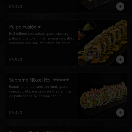
creando un equilibrio perfecto entre 
$6.490
frescura, cremosidad y crocancia en cada 
bocado.
Pulpo Fusión ⭐
Roll relleno con pulpo, queso crema y 
palta, envuelto en finas láminas de palta y 
coronado con una irresistible fusión de 
salsa acevichada y huancaína. Finalizado 
con cebollín fresco, sésamo tostado y 
láminas de pulpo, ofreciendo una 
$6.990
combinación perfecta entre frescura, 
cremosidad
Supreme Nikkei Roll ⭐⭐⭐⭐⭐
Exquisito roll de camarón furai, queso 
crema y palta, envuelto en finas láminas 
de palta fresca. Se corona con un 
delicado ceviche de atún preparado al 
estilo nikkei, creando una armoniosa 
fusión de texturas, frescura y sabores que 
$6.490
resaltan la esencia del Pacífico.