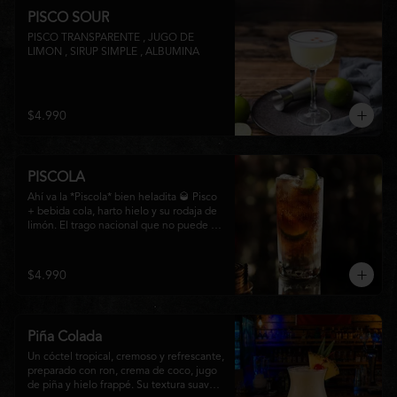
PISCO SOUR
PISCO TRANSPARENTE , JUGO DE 
LIMON , SIRUP SIMPLE , ALBUMINA
$4.990
PISCOLA
Ahí va la *Piscola* bien heladita 🥃 Pisco 
+ bebida cola, harto hielo y su rodaja de 
limón. El trago nacional que no puede 
faltar en ninguna junta. Clásico de barra 
chilena.
$4.990
Piña Colada
Un cóctel tropical, cremoso y refrescante, 
preparado con ron, crema de coco, jugo 
de piña y hielo frappé. Su textura suave y 