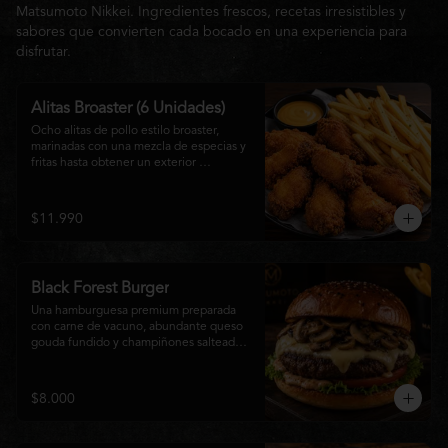
Matsumoto Nikkei. Ingredientes frescos, recetas irresistibles y
sabores que convierten cada bocado en una experiencia para
disfrutar.
Alitas Broaster (6 Unidades)
Ocho alitas de pollo estilo broaster, 
marinadas con una mezcla de especias y 
fritas hasta obtener un exterior 
irresistiblemente crujiente y un interior 
tierno y jugoso. Acompañadas de una 
generosa porción de papas fritas doradas 
$11.990
y una salsa a elección. El picoteo 
perfecto para compartir o disfrutar sin 
límites.
Black Forest Burger
Una hamburguesa premium preparada 
con carne de vacuno, abundante queso 
gouda fundido y champiñones salteados 
en mantequilla, acompañados de 
lechuga fresca, tomate, mayonesa casera 
y nuestra exclusiva salsa Matsumoto, 
$8.000
todo servido en un suave pan brioche 
tostado. Una combinación cremosa, 
intensa y llena de sabor para quienes 