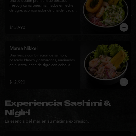
Una selección premium de pescado 
fresco y camarones marinados en leche 
de tigre, acompañados de una delicada 
rosa de palta, aros de calamar crocante y 
chips de plátano. Una creación Nikkei 
que combina frescura, textura y 
$13.990
elegancia en cada bocado.
Marea Nikkei
Una fresca combinación de salmón, 
pescado blanco y camarones, marinados 
en nuestra leche de tigre con cebolla 
morada y cilantro fresco. Acompañado de 
chips de plátano crocante y hojas verdes 
para una experiencia Nikkei llena de 
$12.990
frescura, equilibrio y sabor.
Experiencia Sashimi &
Nigiri
La esencia del mar en su máxima expresión.