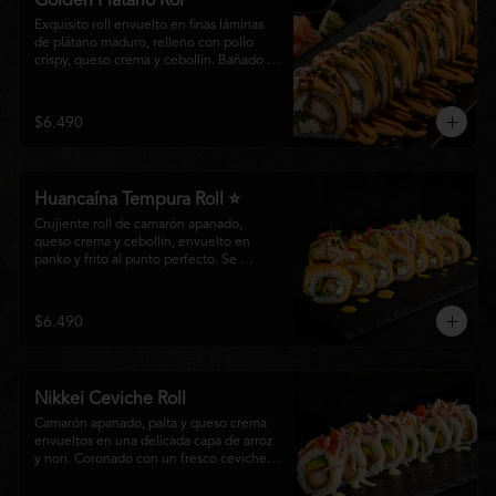
Golden Plátano Rol
Exquisito roll envuelto en finas láminas 
de plátano maduro, relleno con pollo 
crispy, queso crema y cebollín. Bañado 
con una cremosa salsa fuji y un toque de 
salsa teriyaki, finalizado con sésamo 
tostado y cebollín fresco. Una 
$6.490
combinación perfecta entre el dulzor del 
plátano y los intensos sabores de la 
cocina nikkei.
Huancaína Tempura Roll ⭐
Crujiente roll de camarón apanado, 
queso crema y cebollín, envuelto en 
panko y frito al punto perfecto. Se 
corona con salmón y pescado blanco en 
tempura, finas láminas de cebolla morada 
y una sedosa salsa huancaína, finalizada 
$6.490
con toques de pimentón rojo fresco que 
aportan equilibrio, color y un auténtico 
carácter nikkei.
Nikkei Ceviche Roll
Camarón apanado, palta y queso crema 
envueltos en una delicada capa de arroz 
y nori. Coronado con un fresco ceviche 
nikkei de salmón y pescado blanco, 
cebolla morada y nuestra salsa especial, 