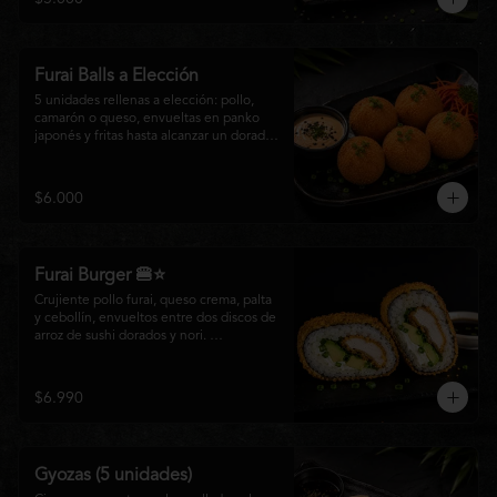
salsa especial de la casa, ideales para 
disfrutar como entrada o para compartir 
con el auténtico sabor de la cocina 
nikkei.
Furai Balls a Elección
5 unidades rellenas a elección: pollo, 
camarón o queso, envueltas en panko 
japonés y fritas hasta alcanzar un dorado 
perfecto. Acompañadas de nuestra salsa 
especial de la casa.
$6.000
Furai Burger 🍔⭐
Crujiente pollo furai, queso crema, palta 
y cebollín, envueltos entre dos discos de 
arroz de sushi dorados y nori. 
Acompañado de nuestra salsa especial 
Matsumoto, una creación que fusiona la 
tradición japonesa con el sabor nikkei en 
$6.990
cada bocado.
Gyozas (5 unidades)