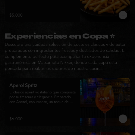
$5.000
Experiencias en Copa ⭐
Descubre una cuidada selección de cócteles clásicos y de autor,
preparados con ingredientes frescos y destilados de calidad. El
complemento perfecto para acompañar tu experiencia
gastronómica en Matsumoto Nikkei, donde cada copa está
pensada para realzar los sabores de nuestra cocina.
Aperol Spritz
El clásico aperitivo italiano que conquista 
por su frescura y elegancia. Preparado 
con Aperol, espumante, un toque de 
agua con gas, abundante hielo y una 
rodaja de naranja fresca. Un cóctel ligero, 
refrescante y de notas cítricas, perfecto 
$6.000
para disfrutar antes de la comida o 
acompañar la experiencia gastronómica 
de Matsumoto Nikkei.