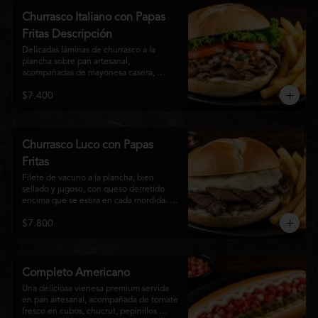
auténtico
Churrasco Italiano con Papas
Fritas Descripción
Delicadas láminas de churrasco a la 
plancha sobre pan artesanal, 
acompañadas de mayonesa casera, 
tomate fresco, palta cremosa y lechuga 
$7.400
crocante. Servido con una generosa 
porción de papas fritas doradas y 
crujientes
Churrasco Luco con Papas
Fritas
Filete de vacuno a la plancha, bien 
sellado y jugoso, con queso derretido 
encima que se estira en cada mordida. 
Todo servido en pan marraqueta caliente 
$7.800
y crujiente. Simple, directo y 
contundente.El nombre "Luco" viene del 
Bar Lúgano en Santiago. Es para los que 
aman carne + queso y nada más.
Completo Americano
Una deliciosa vienesa premium servida 
en pan artesanal, acompañada de tomate 
fresco en cubos, chucrut, pepinillos 