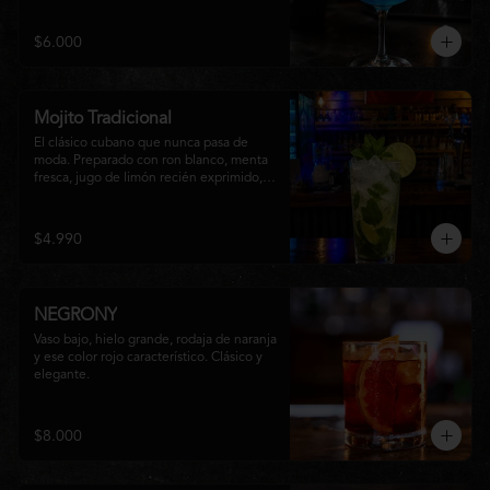
equilibrio entre notas cítricas, dulces y un 
final fresco, ideal para cualquier ocasión.
$6.000
Mojito Tradicional
El clásico cubano que nunca pasa de 
moda. Preparado con ron blanco, menta 
fresca, jugo de limón recién exprimido, 
azúcar, agua con gas y abundante hielo 
triturado. Un cóctel refrescante, 
aromático y perfectamente equilibrado, 
$4.990
ideal para disfrutar en cualquier ocasión.
NEGRONY
Vaso bajo, hielo grande, rodaja de naranja 
y ese color rojo característico. Clásico y 
elegante.
$8.000