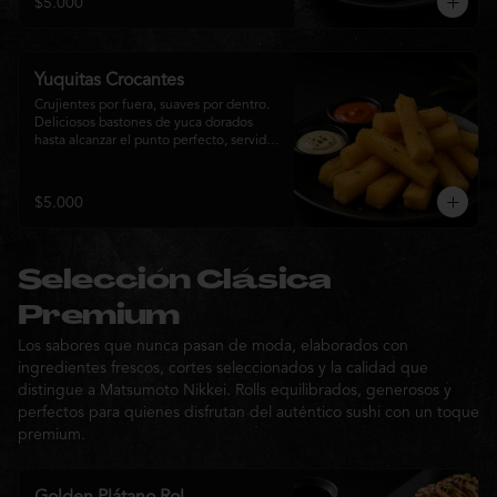
$5.000
sabor de la cocina nikkei.
Yuquitas Crocantes
Crujientes por fuera, suaves por dentro. 
Deliciosos bastones de yuca dorados 
hasta alcanzar el punto perfecto, servidos 
con una selección de salsas de la casa. 
Un acompañamiento irresistible para 
compartir o complementar cualquier 
$5.000
experiencia Matsumoto Nikkei.
Selección Clásica
Premium
Los sabores que nunca pasan de moda, elaborados con
ingredientes frescos, cortes seleccionados y la calidad que
distingue a Matsumoto Nikkei. Rolls equilibrados, generosos y
perfectos para quienes disfrutan del auténtico sushi con un toque
premium.