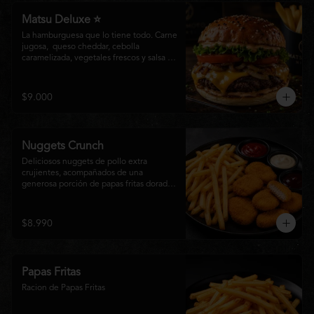
Matsu Deluxe ⭐
La hamburguesa que lo tiene todo. Carne 
jugosa,  queso cheddar, cebolla 
caramelizada, vegetales frescos y salsa 
especial Matsumoto en un suave pan 
brioche. Un clásico irresistible, hecho 
para los amantes de las grandes 
$9.000
hamburguesas.
Nuggets Crunch
Deliciosos nuggets de pollo extra 
crujientes, acompañados de una 
generosa porción de papas fritas doradas 
y servidos con salsa BBQ, mayonesa y 
kétchup. Una combinación clásica, 
irresistible y perfecta para cualquier 
$8.990
ocasión.
Papas Fritas
Racion de Papas Fritas