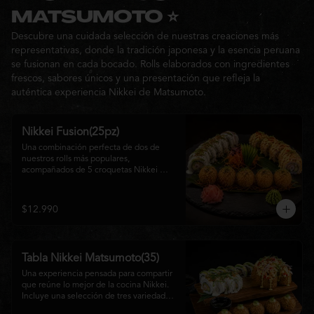
Ideal para: una cita, una salida con 
MATSUMOTO ⭐
amigos o una noche especial llena de 
Descubre una cuidada selección de nuestras creaciones más
sabor y buena compañía.
representativas, donde la tradición japonesa y la esencia peruana
se fusionan en cada bocado. Rolls elaborados con ingredientes
frescos, sabores únicos y una presentación que refleja la
auténtica experiencia Nikkei de Matsumoto.
Nikkei Fusion(25pz)
Una combinación perfecta de dos de 
nuestros rolls más populares, 
acompañados de 5 croquetas Nikkei 
doradas y crujientes, rellenas de queso 
crema y salmón, servidas con una 
cremosa salsa de la casa. Una tabla que 
$12.990
reúne diferentes texturas y sabores, ideal 
para compartir y disfrutar de la auténtica 
fusión de la cocina japonesa con 
inspiración peruana.
Tabla Nikkei Matsumoto(35)
Una experiencia pensada para compartir 
que reúne lo mejor de la cocina Nikkei. 
Incluye una selección de tres variedades 
de rolls cuidadosamente preparados, 