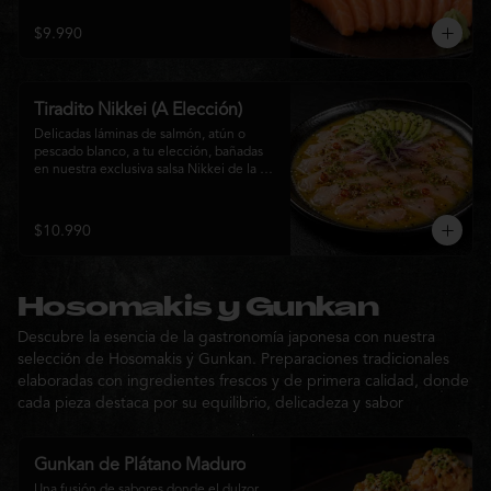
$9.990
Tiradito Nikkei (A Elección)
Delicadas láminas de salmón, atún o 
pescado blanco, a tu elección, bañadas 
en nuestra exclusiva salsa Nikkei de la 
casa. Su equilibrio entre cítricos, ají y 
notas orientales se complementa con 
palta, cebolla morada, ají fresco, brotes y 
$10.990
sésamo, ofreciendo una experiencia 
fresca, sofisticada y llena de sabor.
Hosomakis y Gunkan
Descubre la esencia de la gastronomía japonesa con nuestra
selección de Hosomakis y Gunkan. Preparaciones tradicionales
elaboradas con ingredientes frescos y de primera calidad, donde
cada pieza destaca por su equilibrio, delicadeza y sabor
Gunkan de Plátano Maduro
Una fusión de sabores donde el dulzor 