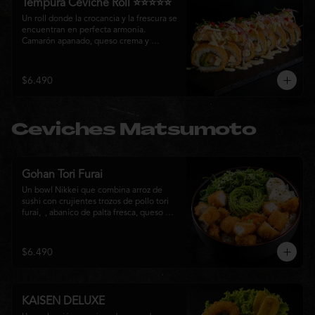
Tempura Ceviche Roll ⭐⭐⭐⭐⭐
Un roll donde la crocancia y la frescura se 
encuentran en perfecta armonía. 
Camarón apanado, queso crema y 
cebollín, envueltos en panko y fritos 
hasta alcanzar un dorado perfecto. Se 
corona con salmón y pescado blanco en 
$6.490
tempura, cebolla morada, una sedosa 
salsa acevichada, cilantro fresco y 
delicados toques de pimentón rojo, 
logrando una experiencia intensa, 
Ceviches Matsumoto
equilibrada y auténticamente nikkei.
Gohan Tori Furai
Un bowl Nikkei que combina arroz de 
sushi con crujientes trozos de pollo tori 
furai,  , abanico de palta fresca, queso 
crema y cebollín, terminado con semillas 
de sésamo. Una fusión de texturas y 
sabores que equilibra lo crocante, lo 
$6.490
fresco y lo cremoso en cada bocado. 
Ideal para quienes buscan una comida 
completa y llena de sabor.
KAISEN DELUXE