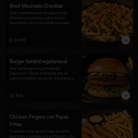
disfrutan las hamburguesas gourmet.
Bowl Mechado Cheddar
Una irresistible base de papas fritas 
doradas y crujientes, cubierta con 
abundante carne mechada cocinada 
lentamente, bañada en cremosa salsa 
cheddar, tomate fresco en cubos y un 
toque de cebollín que aporta frescura y 
$10.990
color. Un bowl abundante, perfecto para 
compartir... o disfrutar por completo.
Burger Seitán(vegetariana)
Una hamburguesa gourmet de 
inspiración Nikkei elaborada con un 
jugoso medallón de seitán a la plancha, 
cebolla caramelizada, lechuga fresca, 
tomate,  y mayonesa de la casa, servida 
en pan brioche tostado. Una opción 
$7.500
100% vegetal que destaca por su textura, 
sabor intenso y equilibrio perfecto entre 
lo dulce, lo fresco y lo umami. Ideal para 
quienes buscan una experiencia 
Chicken Fingers con Papas
diferente sin renunciar al sabor.
Fritas
Crujientes tiras de pechuga de pollo 
apanadas y doradas a la perfección, con 