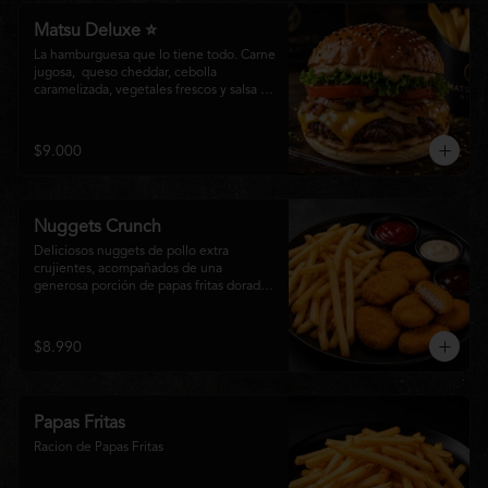
Matsu Deluxe ⭐
La hamburguesa que lo tiene todo. Carne 
jugosa,  queso cheddar, cebolla 
caramelizada, vegetales frescos y salsa 
especial Matsumoto en un suave pan 
brioche. Un clásico irresistible, hecho 
para los amantes de las grandes 
$9.000
hamburguesas.
Nuggets Crunch
Deliciosos nuggets de pollo extra 
crujientes, acompañados de una 
generosa porción de papas fritas doradas 
y servidos con salsa BBQ, mayonesa y 
kétchup. Una combinación clásica, 
irresistible y perfecta para cualquier 
$8.990
ocasión.
Papas Fritas
Racion de Papas Fritas