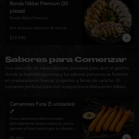
y sabor, ideal para compartir entre 3 y 4 
Ronda Nikkei Premium (30
personas.
piezas)
Ronda Nikkei Premium

Una exclusiva selección de tres de 
nuestros rolls premium, cuidadosamente 
$19.990
elaborados con ingredientes frescos y 
coronados con toppings de inspiración 
nikkei. Una experiencia que combina 
frescura, crocancia y cremosidad, 
pensada para compartir y descubrir la 
Sabores para Comenzar
esencia de Matsumoto Nikkei en cada 
Una selección de especialidades pensadas para abrir el apetito,
bocado.
donde la tradición japonesa y los sabores peruanos se fusionan
en preparaciones frescas, crujientes y llenas de carácter. El
comienzo perfecto para vivir la experiencia Matsumoto Nikkei.
Camarones Furai (5 unidades)
🍤
Cinco camarones seleccionados, 
delicadamente empanizados en panko 
japonés y fritos hasta lograr un dorado 
perfecto. Crujientes por fuera y jugosos 
$5.000
por dentro, acompañados de nuestra 