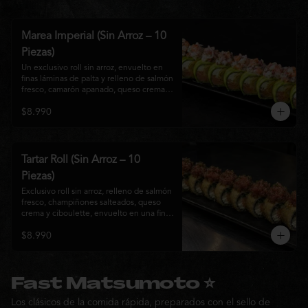
Marea Imperial (Sin Arroz – 10
Piezas)
Un exclusivo roll sin arroz, envuelto en 
finas láminas de palta y relleno de salmón 
fresco, camarón apanado, queso crema y 
cebollín. Coronado con un delicado 
$8.990
ceviche mixto marinado en leche de 
tigre, cebolla morada, cilantro y un sutil 
toque de ají, creando una combinación 
perfecta entre frescura, cremosidad y 
crocancia. Una creación premium que 
Tartar Roll (Sin Arroz – 10
representa la esencia de la cocina Nikkei.
Piezas)
Exclusivo roll sin arroz, relleno de salmón 
fresco, champiñones salteados, queso 
crema y ciboulette, envuelto en una fina 
capa crocante. Coronado con un 
$8.990
delicado tartar de atún fresco sazonado 
con salsa Nikkei, cebollín y un toque de 
sésamo, logrando una combinación 
perfecta entre cremosidad, frescura y 
textura en cada bocado.
Fast Matsumoto ⭐
Los clásicos de la comida rápida, preparados con el sello de