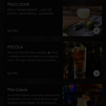
PISCO SOUR
PISCO TRANSPARENTE , JUGO DE 
LIMON , SIRUP SIMPLE , ALBUMINA
$4.990
PISCOLA
Ahí va la *Piscola* bien heladita 🥃 Pisco 
+ bebida cola, harto hielo y su rodaja de 
limón. El trago nacional que no puede 
faltar en ninguna junta. Clásico de barra 
chilena.
$4.990
Piña Colada
Un cóctel tropical, cremoso y refrescante, 
preparado con ron, crema de coco, jugo 
de piña y hielo frappé. Su textura suave y 