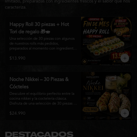
limitado, preparadas con ingredientes frescos y el sabor que nos
caracteriza.
Happy Roll 30 piezas + Hot
Tori de regalo 🎁🍣
Una selección de 30 piezas con algunos 
de nuestros rolls más pedidos, 
preparados al momento con ingredientes 
frescos y el auténtico estilo de 
$13.990
Matsumoto Nikkei. Una promoción 
pensada para compartir y disfrutar de una 
gran variedad de sabores.

Incluye un Hot Tori de regalo (10 piezas): 
Noche Nikkei – 30 Piezas &
un roll crujiente relleno de pollo, queso 
Cócteles
crema y cebollín, frito en panko hasta 
obtener un dorado perfecto y una 
Descubre el equilibrio perfecto entre la 
textura irresistible.
cocina nikkei y la coctelería clásica. 
Disfruta de una selección de 30 piezas 
premium preparadas con ingredientes 
$24.990
frescos, acompañadas de 2 Pisco Sour o 
2 Mojitos Clásicos. Una experiencia 
pensada para compartir, celebrar y 
disfrutar de los sabores que hacen única 
a Matsumoto Nikkei.

DESTACADOS