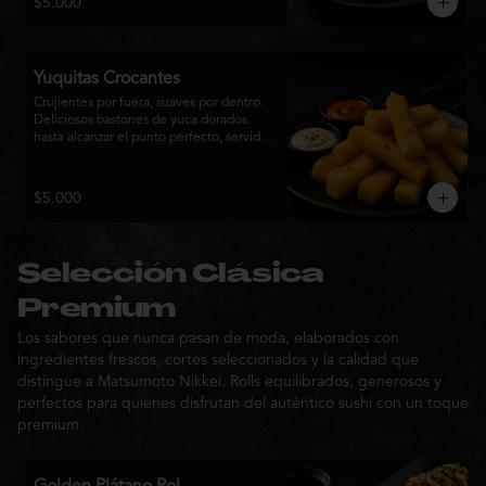
$5.000
sabor de la cocina nikkei.
Yuquitas Crocantes
Crujientes por fuera, suaves por dentro. 
Deliciosos bastones de yuca dorados 
hasta alcanzar el punto perfecto, servidos 
con una selección de salsas de la casa. 
Un acompañamiento irresistible para 
compartir o complementar cualquier 
$5.000
experiencia Matsumoto Nikkei.
Selección Clásica
Premium
Los sabores que nunca pasan de moda, elaborados con
ingredientes frescos, cortes seleccionados y la calidad que
distingue a Matsumoto Nikkei. Rolls equilibrados, generosos y
perfectos para quienes disfrutan del auténtico sushi con un toque
premium.