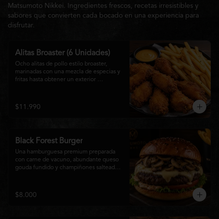
Matsumoto Nikkei. Ingredientes frescos, recetas irresistibles y
sabores que convierten cada bocado en una experiencia para
disfrutar.
Alitas Broaster (6 Unidades)
Ocho alitas de pollo estilo broaster, 
marinadas con una mezcla de especias y 
fritas hasta obtener un exterior 
irresistiblemente crujiente y un interior 
tierno y jugoso. Acompañadas de una 
generosa porción de papas fritas doradas 
$11.990
y una salsa a elección. El picoteo 
perfecto para compartir o disfrutar sin 
límites.
Black Forest Burger
Una hamburguesa premium preparada 
con carne de vacuno, abundante queso 
gouda fundido y champiñones salteados 
en mantequilla, acompañados de 
lechuga fresca, tomate, mayonesa casera 
y nuestra exclusiva salsa Matsumoto, 
$8.000
todo servido en un suave pan brioche 
tostado. Una combinación cremosa, 
intensa y llena de sabor para quienes 