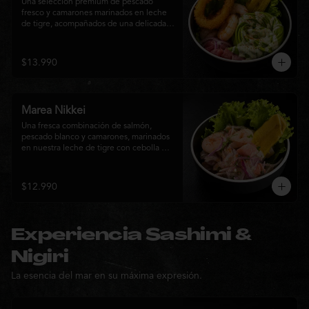
Una selección premium de pescado 
fresco y camarones marinados en leche 
de tigre, acompañados de una delicada 
rosa de palta, aros de calamar crocante y 
chips de plátano. Una creación Nikkei 
que combina frescura, textura y 
$13.990
elegancia en cada bocado.
Marea Nikkei
Una fresca combinación de salmón, 
pescado blanco y camarones, marinados 
en nuestra leche de tigre con cebolla 
morada y cilantro fresco. Acompañado de 
chips de plátano crocante y hojas verdes 
para una experiencia Nikkei llena de 
$12.990
frescura, equilibrio y sabor.
Experiencia Sashimi &
Nigiri
La esencia del mar en su máxima expresión.