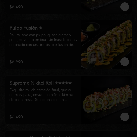
creando un equilibrio perfecto entre 
$6.490
frescura, cremosidad y crocancia en cada 
bocado.
Pulpo Fusión ⭐
Roll relleno con pulpo, queso crema y 
palta, envuelto en finas láminas de palta y 
coronado con una irresistible fusión de 
salsa acevichada y huancaína. Finalizado 
con cebollín fresco, sésamo tostado y 
láminas de pulpo, ofreciendo una 
$6.990
combinación perfecta entre frescura, 
cremosidad
Supreme Nikkei Roll ⭐⭐⭐⭐⭐
Exquisito roll de camarón furai, queso 
crema y palta, envuelto en finas láminas 
de palta fresca. Se corona con un 
delicado ceviche de atún preparado al 
estilo nikkei, creando una armoniosa 
fusión de texturas, frescura y sabores que 
$6.490
resaltan la esencia del Pacífico.