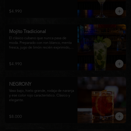
una textura suave y refrescante. Un 
cóctel equilibrado, de notas cítricas y 
$4.990
sabor intenso, perfecto para disfrutar en 
cualquier ocasión o acompañar la 
experiencia gastronómica de Matsumoto 
Nikkei.
Mojito Tradicional
El clásico cubano que nunca pasa de 
moda. Preparado con ron blanco, menta 
fresca, jugo de limón recién exprimido, 
azúcar, agua con gas y abundante hielo 
triturado. Un cóctel refrescante, 
aromático y perfectamente equilibrado, 
$4.990
ideal para disfrutar en cualquier ocasión.
NEGRONY
Vaso bajo, hielo grande, rodaja de naranja 
y ese color rojo característico. Clásico y 
elegante.
$8.000