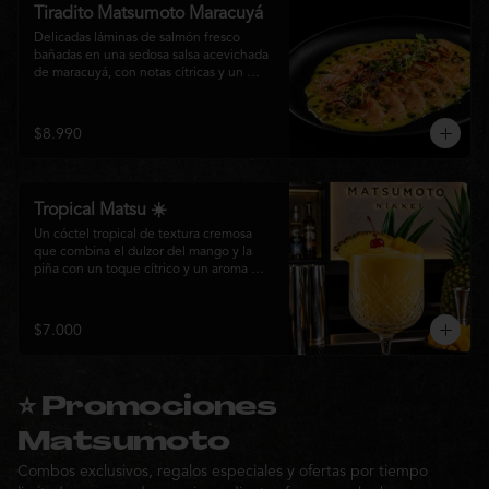
Tiradito Matsumoto Maracuyá
Delicadas láminas de salmón fresco 
bañadas en una sedosa salsa acevichada 
de maracuyá, con notas cítricas y un 
equilibrio perfecto entre dulzor y acidez. 
Terminado con alcaparras, finas rodajas 
de ají rojo, aceite de cilantro, brotes 
$8.990
frescos y pimienta recién molida. Un 
plato ligero, elegante y lleno de frescura 
que representa la esencia de la cocina 
nikkei.
Tropical Matsu ☀️
Un cóctel tropical de textura cremosa 
que combina el dulzor del mango y la 
piña con un toque cítrico y un aroma 
fresco de menta. Refrescante, exótico y 
perfecto para disfrutar junto a la cocina 
nikkei de Matsumoto.
$7.000
⭐ Promociones
Matsumoto
Combos exclusivos, regalos especiales y ofertas por tiempo