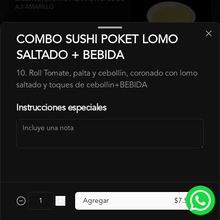
AJI AMARILLO
COMBO SUSHI POKET LOMO
$700
SALTADO + BEBIDA
10. Roll Tomate, palta y cebollín, coronado con lomo
SALSA LOVE
saltado y toques de cebollin+BEBIDA
SALSA ROJA A BASE DE PIMENTON 
ASADOS.
Instrucciones especiales
$700
SALSA SPÍCY
SALSA LEVEMENTE PICANTE
Agregar
$7.500
$700