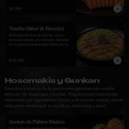
$9.990
Tiradito Nikkei (A Elección)
Delicadas láminas de salmón, atún o 
pescado blanco, a tu elección, bañadas 
en nuestra exclusiva salsa Nikkei de la 
casa. Su equilibrio entre cítricos, ají y 
notas orientales se complementa con 
palta, cebolla morada, ají fresco, brotes y 
$10.990
sésamo, ofreciendo una experiencia 
fresca, sofisticada y llena de sabor.
Hosomakis y Gunkan
Descubre la esencia de la gastronomía japonesa con nuestra
selección de Hosomakis y Gunkan. Preparaciones tradicionales
elaboradas con ingredientes frescos y de primera calidad, donde
cada pieza destaca por su equilibrio, delicadeza y sabor
Gunkan de Plátano Maduro
Una fusión de sabores donde el dulzor 