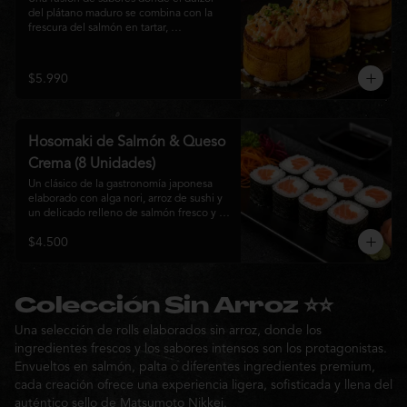
del plátano maduro se combina con la 
frescura del salmón en tartar, 
acompañado de salsa nikkei, cebollín y 
sésamo tostado para una experiencia 
única.
$5.990
Hosomaki de Salmón & Queso
Crema (8 Unidades)
Un clásico de la gastronomía japonesa 
elaborado con alga nori, arroz de sushi y 
un delicado relleno de salmón fresco y 
queso crema. Su combinación de sabores 
$4.500
suaves y textura cremosa ofrece una 
experiencia equilibrada, fresca y 
auténtica en cada bocado.
Colección Sin Arroz ⭐⭐
Una selección de rolls elaborados sin arroz, donde los
ingredientes frescos y los sabores intensos son los protagonistas.
Envueltos en salmón, palta o diferentes ingredientes premium,
cada creación ofrece una experiencia ligera, sofisticada y llena del
auténtico sello de Matsumoto Nikkei.