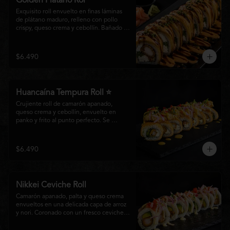
Golden Plátano Rol
Exquisito roll envuelto en finas láminas 
de plátano maduro, relleno con pollo 
crispy, queso crema y cebollín. Bañado 
con una cremosa salsa fuji y un toque de 
salsa teriyaki, finalizado con sésamo 
tostado y cebollín fresco. Una 
$6.490
combinación perfecta entre el dulzor del 
plátano y los intensos sabores de la 
cocina nikkei.
Huancaína Tempura Roll ⭐
Crujiente roll de camarón apanado, 
queso crema y cebollín, envuelto en 
panko y frito al punto perfecto. Se 
corona con salmón y pescado blanco en 
tempura, finas láminas de cebolla morada 
y una sedosa salsa huancaína, finalizada 
$6.490
con toques de pimentón rojo fresco que 
aportan equilibrio, color y un auténtico 
carácter nikkei.
Nikkei Ceviche Roll
Camarón apanado, palta y queso crema 
envueltos en una delicada capa de arroz 
y nori. Coronado con un fresco ceviche 
nikkei de salmón y pescado blanco, 
cebolla morada y nuestra salsa especial, 