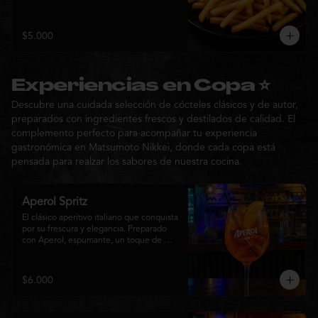
$5.000
Experiencias en Copa ⭐
Descubre una cuidada selección de cócteles clásicos y de autor,
preparados con ingredientes frescos y destilados de calidad. El
complemento perfecto para acompañar tu experiencia
gastronómica en Matsumoto Nikkei, donde cada copa está
pensada para realzar los sabores de nuestra cocina.
Aperol Spritz
El clásico aperitivo italiano que conquista 
por su frescura y elegancia. Preparado 
con Aperol, espumante, un toque de 
agua con gas, abundante hielo y una 
rodaja de naranja fresca. Un cóctel ligero, 
refrescante y de notas cítricas, perfecto 
$6.000
para disfrutar antes de la comida o 
acompañar la experiencia gastronómica 
de Matsumoto Nikkei.