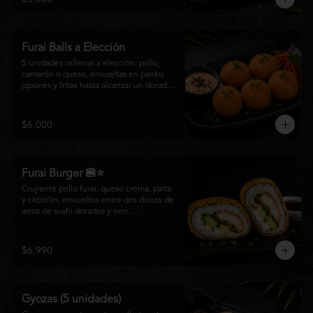
salsa especial de la casa, ideales para 
disfrutar como entrada o para compartir 
con el auténtico sabor de la cocina 
nikkei.
Furai Balls a Elección
5 unidades rellenas a elección: pollo, 
camarón o queso, envueltas en panko 
japonés y fritas hasta alcanzar un dorado 
perfecto. Acompañadas de nuestra salsa 
especial de la casa.
$6.000
Furai Burger 🍔⭐
Crujiente pollo furai, queso crema, palta 
y cebollín, envueltos entre dos discos de 
arroz de sushi dorados y nori. 
Acompañado de nuestra salsa especial 
Matsumoto, una creación que fusiona la 
tradición japonesa con el sabor nikkei en 
$6.990
cada bocado.
Gyozas (5 unidades)