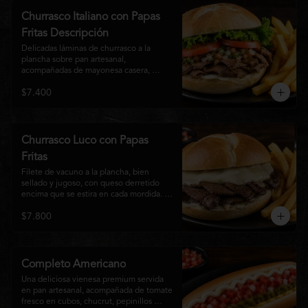
auténtico
Churrasco Italiano con Papas
Fritas Descripción
Delicadas láminas de churrasco a la 
plancha sobre pan artesanal, 
acompañadas de mayonesa casera, 
tomate fresco, palta cremosa y lechuga 
$7.400
crocante. Servido con una generosa 
porción de papas fritas doradas y 
crujientes
Churrasco Luco con Papas
Fritas
Filete de vacuno a la plancha, bien 
sellado y jugoso, con queso derretido 
encima que se estira en cada mordida. 
Todo servido en pan marraqueta caliente 
$7.800
y crujiente. Simple, directo y 
contundente.El nombre "Luco" viene del 
Bar Lúgano en Santiago. Es para los que 
aman carne + queso y nada más.
Completo Americano
Una deliciosa vienesa premium servida 
en pan artesanal, acompañada de tomate 
fresco en cubos, chucrut, pepinillos 