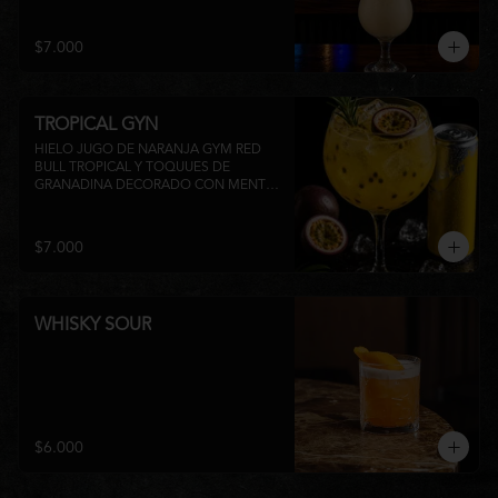
su inconfundible sabor dulce lo 
convierten en la elección perfecta para 
disfrutar de un momento de relajo o 
$7.000
acompañar la experiencia gastronómica 
de Matsumoto Nikkei. 🍍🥥
TROPICAL GYN
HIELO JUGO DE NARANJA GYM RED 
BULL TROPICAL Y TOQUUES DE 
GRANADINA DECORADO CON MENTA 
Y TROZOS DE FRUTA A 
DISPONIBILIDAD
$7.000
WHISKY SOUR
$6.000