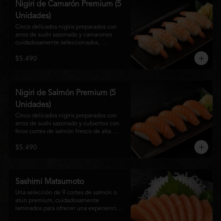
Nigiri de Camarón Premium (5
Unidades)
Cinco delicados nigiris preparados con 
arroz de sushi sazonado y camarones 
cuidadosamente seleccionados, 
elaborados al estilo tradicional japonés. 
$5.490
Su textura suave, frescura y sabor natural 
crean una experiencia equilibrada y 
refinada, perfecta para los amantes de la 
cocina Nikkei.
Nigiri de Salmón Premium (5
Unidades)
Cinco delicados nigiris preparados con 
arroz de sushi sazonado y cubiertos con 
finos cortes de salmón fresco de alta 
calidad. Una propuesta clásica de la 
$5.490
gastronomía japonesa que destaca por su 
frescura, suavidad y equilibrio, ideal para 
quienes disfrutan del sabor auténtico del 
salmón.
Sashimi Matsumoto
Una selección de 9 cortes de salmón o 
atún premium, cuidadosamente 
laminados para ofrecer una experiencia 
auténtica y llena de frescura.