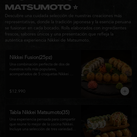
Ideal para: una cita, una salida con 
MATSUMOTO ⭐
amigos o una noche especial llena de 
Descubre una cuidada selección de nuestras creaciones más
sabor y buena compañía.
representativas, donde la tradición japonesa y la esencia peruana
se fusionan en cada bocado. Rolls elaborados con ingredientes
frescos, sabores únicos y una presentación que refleja la
auténtica experiencia Nikkei de Matsumoto.
Nikkei Fusion(25pz)
Una combinación perfecta de dos de 
nuestros rolls más populares, 
acompañados de 5 croquetas Nikkei 
doradas y crujientes, rellenas de queso 
crema y salmón, servidas con una 
cremosa salsa de la casa. Una tabla que 
$12.990
reúne diferentes texturas y sabores, ideal 
para compartir y disfrutar de la auténtica 
fusión de la cocina japonesa con 
inspiración peruana.
Tabla Nikkei Matsumoto(35)
Una experiencia pensada para compartir 
que reúne lo mejor de la cocina Nikkei. 
Incluye una selección de tres variedades 
de rolls cuidadosamente preparados, 