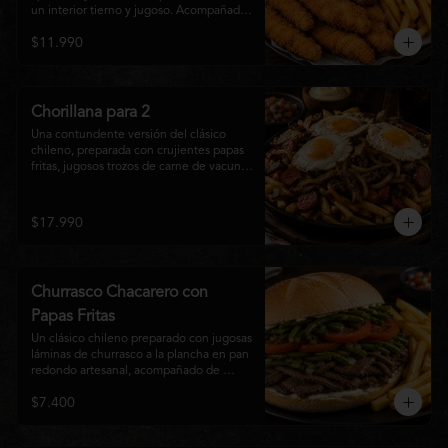
un interior tierno y jugoso. Acompañadas 
de una generosa porción de papas fritas 
$11.990
doradas y una salsa a elección. Un clásico 
irresistible, perfecto para compartir o 
disfrutar como una comida llena de sabor 
y crocancia.
Chorillana para 2
Una contundente versión del clásico 
chileno, preparada con crujientes papas 
fritas, jugosos trozos de carne de vacuno 
salteados al punto, chorizo grillado, 
cebolla caramelizada y coronada con tres 
huevos fritos de yema cremosa. Un plato 
$17.990
perfecto para compartir y disfrutar con 
una cerveza bien helada o tu cóctel 
favorito. Ideal para 2 a 4 personas.
Churrasco Chacarero con
Papas Fritas
Un clásico chileno preparado con jugosas 
láminas de churrasco a la plancha en pan 
redondo artesanal, acompañado de 
abundantes porotos verdes salteados, 
$7.400
frescas rodajas de tomate, mayonesa 
casera y una generosa porción de papas 
fritas doradas y crujientes. Sabor 