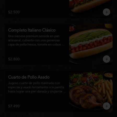
relish, mostaza y una generosa capa de 
mayonesa casera.
$2.500
Completo Italiano Clásico
Una vienesa premium servida en pan 
artesanal, cubierta con una generosa 
capa de palta fresca, tomate en cubos y 
mayonesa casera. Un clásico chileno 
preparado con ingredientes frescos, 
cremoso, sabroso y perfecto para 
$2.800
disfrutar en cualquier momento.
Cuarto de Pollo Asado
Jugoso cuarto de pollo marinado con 
especias y asado lentamente a la parrilla 
hasta lograr una piel dorada y crujiente. 
Acompañado de una generosa porción 
de papas fritas y una fresca ensalada de 
lechuga, tomate y vegetales de 
$7.490
temporada. Un plato clásico, abundante y 
lleno de sabor, ideal para disfrutar en 
cualquier momento.