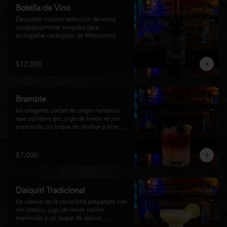
Botella de Vino
Descubre nuestra selección de vinos 
cuidadosamente elegidos para 
acompañar cada plato de Matsumoto 
Nikkei. Contamos con opciones de vinos 
tintos, blancos
$12.000
Bramble
Un elegante cóctel de origen británico 
que combina gin, jugo de limón recién 
exprimido, un toque de almíbar y licor de 
mora sobre hielo triturado. Refrescante, 
frutal y con un equilibrio perfecto entre 
dulzor y acidez, es una opción sofisticada 
$7.000
para disfrutar en cualquier momento y 
complementar la experiencia de 
Matsumoto Nikkei.
Daiquirí Tradicional
Un clásico de la coctelería preparado con 
ron blanco, jugo de limón recién 
exprimido y un toque de azúcar, 
mezclado con hielo frappé hasta lograr 