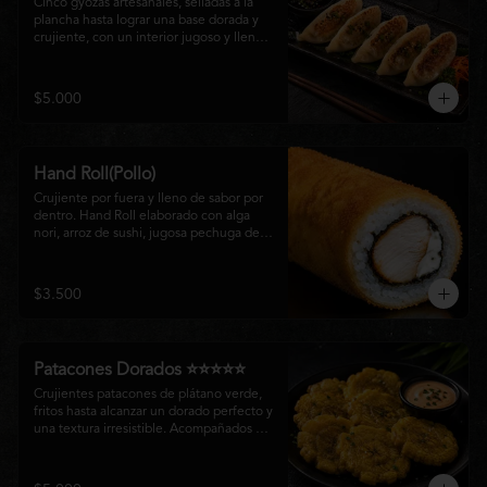
Cinco gyozas artesanales, selladas a la 
plancha hasta lograr una base dorada y 
crujiente, con un interior jugoso y lleno 
de sabor. Acompañadas de una delicada 
salsa oriental de la casa, son el equilibrio 
perfecto entre tradición japonesa y la 
$5.000
esencia de la cocina nikkei, ideales para 
comenzar una experiencia gastronómica 
única.
Hand Roll(Pollo)
Crujiente por fuera y lleno de sabor por 
dentro. Hand Roll elaborado con alga 
nori, arroz de sushi, jugosa pechuga de 
pollo crispy y queso crema, envuelto en 
una fina capa dorada y crocante. Una 
combinación perfecta de textura y 
$3.500
cremosidad que convierte este clásico en 
una experiencia irresistible.
Patacones Dorados ⭐⭐⭐⭐⭐
Crujientes patacones de plátano verde, 
fritos hasta alcanzar un dorado perfecto y 
una textura irresistible. Acompañados de 
nuestra salsa especial de la casa, son el 
complemento ideal para compartir o 
disfrutar como entrada con el auténtico 