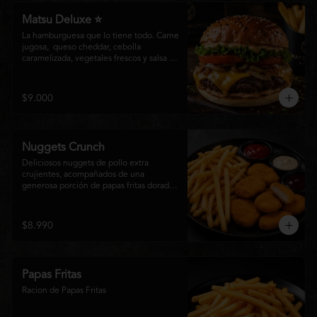
Matsu Deluxe ⭐
La hamburguesa que lo tiene todo. Carne 
jugosa,  queso cheddar, cebolla 
caramelizada, vegetales frescos y salsa 
especial Matsumoto en un suave pan 
brioche. Un clásico irresistible, hecho 
para los amantes de las grandes 
$9.000
hamburguesas.
Nuggets Crunch
Deliciosos nuggets de pollo extra 
crujientes, acompañados de una 
generosa porción de papas fritas doradas 
y servidos con salsa BBQ, mayonesa y 
kétchup. Una combinación clásica, 
irresistible y perfecta para cualquier 
$8.990
ocasión.
Papas Fritas
Racion de Papas Fritas