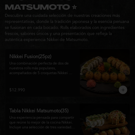
Ideal para: una cita, una salida con 
MATSUMOTO ⭐
amigos o una noche especial llena de 
Descubre una cuidada selección de nuestras creaciones más
sabor y buena compañía.
representativas, donde la tradición japonesa y la esencia peruana
se fusionan en cada bocado. Rolls elaborados con ingredientes
frescos, sabores únicos y una presentación que refleja la
auténtica experiencia Nikkei de Matsumoto.
Nikkei Fusion(25pz)
Una combinación perfecta de dos de 
nuestros rolls más populares, 
acompañados de 5 croquetas Nikkei 
doradas y crujientes, rellenas de queso 
crema y salmón, servidas con una 
cremosa salsa de la casa. Una tabla que 
$12.990
reúne diferentes texturas y sabores, ideal 
para compartir y disfrutar de la auténtica 
fusión de la cocina japonesa con 
inspiración peruana.
Tabla Nikkei Matsumoto(35)
Una experiencia pensada para compartir 
que reúne lo mejor de la cocina Nikkei. 
Incluye una selección de tres variedades 
de rolls cuidadosamente preparados, 