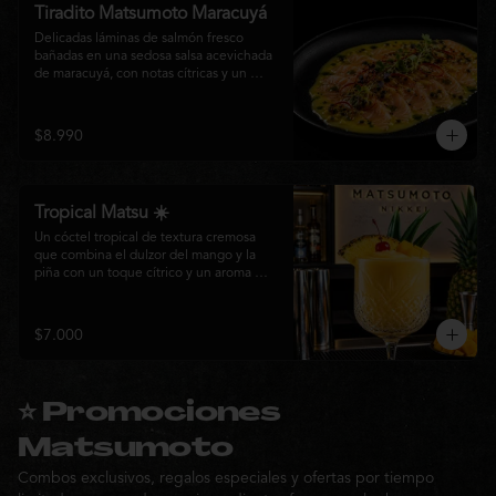
Tiradito Matsumoto Maracuyá
Delicadas láminas de salmón fresco 
bañadas en una sedosa salsa acevichada 
de maracuyá, con notas cítricas y un 
equilibrio perfecto entre dulzor y acidez. 
Terminado con alcaparras, finas rodajas 
de ají rojo, aceite de cilantro, brotes 
$8.990
frescos y pimienta recién molida. Un 
plato ligero, elegante y lleno de frescura 
que representa la esencia de la cocina 
nikkei.
Tropical Matsu ☀️
Un cóctel tropical de textura cremosa 
que combina el dulzor del mango y la 
piña con un toque cítrico y un aroma 
fresco de menta. Refrescante, exótico y 
perfecto para disfrutar junto a la cocina 
nikkei de Matsumoto.
$7.000
⭐ Promociones
Matsumoto
Combos exclusivos, regalos especiales y ofertas por tiempo