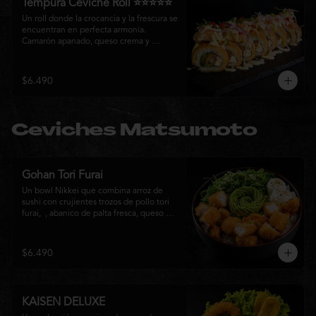
Tempura Ceviche Roll ⭐⭐⭐⭐⭐
Un roll donde la crocancia y la frescura se 
encuentran en perfecta armonía. 
Camarón apanado, queso crema y 
cebollín, envueltos en panko y fritos 
hasta alcanzar un dorado perfecto. Se 
corona con salmón y pescado blanco en 
$6.490
tempura, cebolla morada, una sedosa 
salsa acevichada, cilantro fresco y 
delicados toques de pimentón rojo, 
logrando una experiencia intensa, 
Ceviches Matsumoto
equilibrada y auténticamente nikkei.
Gohan Tori Furai
Un bowl Nikkei que combina arroz de 
sushi con crujientes trozos de pollo tori 
furai,  , abanico de palta fresca, queso 
crema y cebollín, terminado con semillas 
de sésamo. Una fusión de texturas y 
sabores que equilibra lo crocante, lo 
$6.490
fresco y lo cremoso en cada bocado. 
Ideal para quienes buscan una comida 
completa y llena de sabor.
KAISEN DELUXE