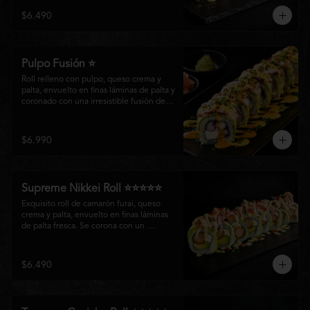
creando un equilibrio perfecto entre 
$6.490
frescura, cremosidad y crocancia en cada 
bocado.
Pulpo Fusión ⭐
Roll relleno con pulpo, queso crema y 
palta, envuelto en finas láminas de palta y 
coronado con una irresistible fusión de 
salsa acevichada y huancaína. Finalizado 
con cebollín fresco, sésamo tostado y 
láminas de pulpo, ofreciendo una 
$6.990
combinación perfecta entre frescura, 
cremosidad
Supreme Nikkei Roll ⭐⭐⭐⭐⭐
Exquisito roll de camarón furai, queso 
crema y palta, envuelto en finas láminas 
de palta fresca. Se corona con un 
delicado ceviche de atún preparado al 
estilo nikkei, creando una armoniosa 
fusión de texturas, frescura y sabores que 
$6.490
resaltan la esencia del Pacífico.