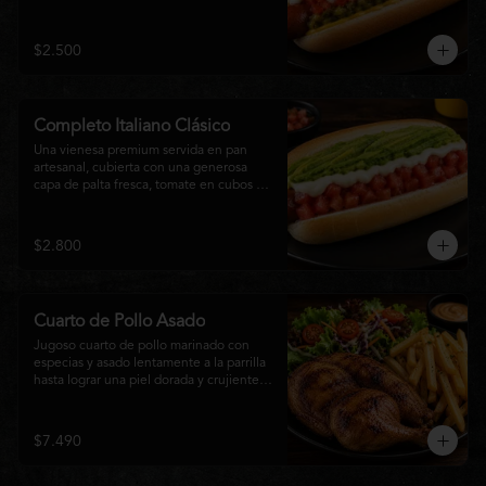
relish, mostaza y una generosa capa de 
mayonesa casera.
$2.500
Completo Italiano Clásico
Una vienesa premium servida en pan 
artesanal, cubierta con una generosa 
capa de palta fresca, tomate en cubos y 
mayonesa casera. Un clásico chileno 
preparado con ingredientes frescos, 
cremoso, sabroso y perfecto para 
$2.800
disfrutar en cualquier momento.
Cuarto de Pollo Asado
Jugoso cuarto de pollo marinado con 
especias y asado lentamente a la parrilla 
hasta lograr una piel dorada y crujiente. 
Acompañado de una generosa porción 
de papas fritas y una fresca ensalada de 
lechuga, tomate y vegetales de 
$7.490
temporada. Un plato clásico, abundante y 
lleno de sabor, ideal para disfrutar en 
cualquier momento.