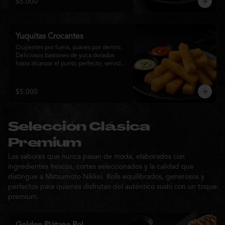
$5.000
sabor de la cocina nikkei.
Yuquitas Crocantes
Crujientes por fuera, suaves por dentro. 
Deliciosos bastones de yuca dorados 
hasta alcanzar el punto perfecto, servidos 
con una selección de salsas de la casa. 
Un acompañamiento irresistible para 
compartir o complementar cualquier 
$5.000
experiencia Matsumoto Nikkei.
Selección Clásica
Premium
Los sabores que nunca pasan de moda, elaborados con
ingredientes frescos, cortes seleccionados y la calidad que
distingue a Matsumoto Nikkei. Rolls equilibrados, generosos y
perfectos para quienes disfrutan del auténtico sushi con un toque
premium.