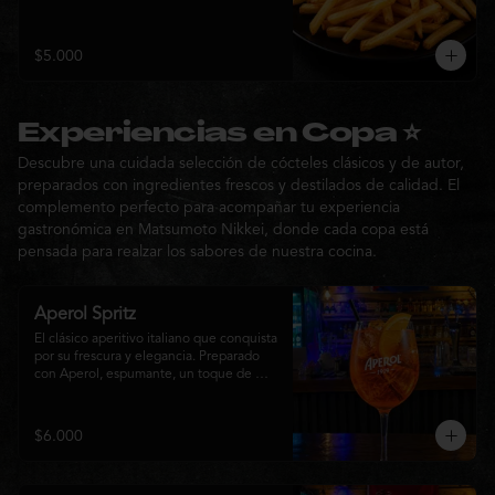
$5.000
Experiencias en Copa ⭐
Descubre una cuidada selección de cócteles clásicos y de autor,
preparados con ingredientes frescos y destilados de calidad. El
complemento perfecto para acompañar tu experiencia
gastronómica en Matsumoto Nikkei, donde cada copa está
pensada para realzar los sabores de nuestra cocina.
Aperol Spritz
El clásico aperitivo italiano que conquista 
por su frescura y elegancia. Preparado 
con Aperol, espumante, un toque de 
agua con gas, abundante hielo y una 
rodaja de naranja fresca. Un cóctel ligero, 
refrescante y de notas cítricas, perfecto 
$6.000
para disfrutar antes de la comida o 
acompañar la experiencia gastronómica 
de Matsumoto Nikkei.