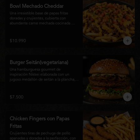
disfrutan las hamburguesas gourmet.
Bowl Mechado Cheddar
Una irresistible base de papas fritas 
doradas y crujientes, cubierta con 
abundante carne mechada cocinada 
lentamente, bañada en cremosa salsa 
cheddar, tomate fresco en cubos y un 
toque de cebollín que aporta frescura y 
$10.990
color. Un bowl abundante, perfecto para 
compartir... o disfrutar por completo.
Burger Seitán(vegetariana)
Una hamburguesa gourmet de 
inspiración Nikkei elaborada con un 
jugoso medallón de seitán a la plancha, 
cebolla caramelizada, lechuga fresca, 
tomate,  y mayonesa de la casa, servida 
en pan brioche tostado. Una opción 
$7.500
100% vegetal que destaca por su textura, 
sabor intenso y equilibrio perfecto entre 
lo dulce, lo fresco y lo umami. Ideal para 
quienes buscan una experiencia 
Chicken Fingers con Papas
diferente sin renunciar al sabor.
Fritas
Crujientes tiras de pechuga de pollo 
apanadas y doradas a la perfección, con 