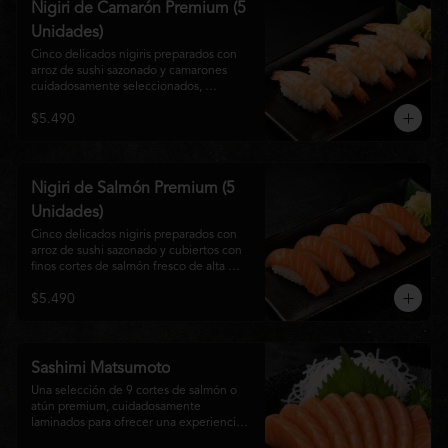
Nigiri de Camarón Premium (5
Unidades)
Cinco delicados nigiris preparados con 
arroz de sushi sazonado y camarones 
cuidadosamente seleccionados, 
elaborados al estilo tradicional japonés. 
$5.490
Su textura suave, frescura y sabor natural 
crean una experiencia equilibrada y 
refinada, perfecta para los amantes de la 
cocina Nikkei.
Nigiri de Salmón Premium (5
Unidades)
Cinco delicados nigiris preparados con 
arroz de sushi sazonado y cubiertos con 
finos cortes de salmón fresco de alta 
calidad. Una propuesta clásica de la 
$5.490
gastronomía japonesa que destaca por su 
frescura, suavidad y equilibrio, ideal para 
quienes disfrutan del sabor auténtico del 
salmón.
Sashimi Matsumoto
Una selección de 9 cortes de salmón o 
atún premium, cuidadosamente 
laminados para ofrecer una experiencia 
auténtica y llena de frescura.