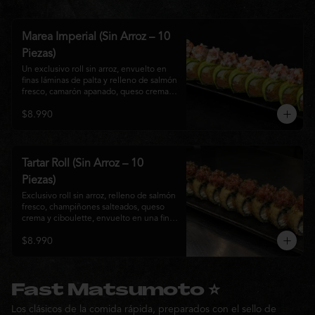
Marea Imperial (Sin Arroz – 10
Piezas)
Un exclusivo roll sin arroz, envuelto en 
finas láminas de palta y relleno de salmón 
fresco, camarón apanado, queso crema y 
cebollín. Coronado con un delicado 
$8.990
ceviche mixto marinado en leche de 
tigre, cebolla morada, cilantro y un sutil 
toque de ají, creando una combinación 
perfecta entre frescura, cremosidad y 
crocancia. Una creación premium que 
Tartar Roll (Sin Arroz – 10
representa la esencia de la cocina Nikkei.
Piezas)
Exclusivo roll sin arroz, relleno de salmón 
fresco, champiñones salteados, queso 
crema y ciboulette, envuelto en una fina 
capa crocante. Coronado con un 
$8.990
delicado tartar de atún fresco sazonado 
con salsa Nikkei, cebollín y un toque de 
sésamo, logrando una combinación 
perfecta entre cremosidad, frescura y 
textura en cada bocado.
Fast Matsumoto ⭐
Los clásicos de la comida rápida, preparados con el sello de