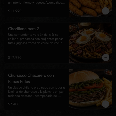
un interior tierno y jugoso. Acompañadas 
de una generosa porción de papas fritas 
$11.990
doradas y una salsa a elección. Un clásico 
irresistible, perfecto para compartir o 
disfrutar como una comida llena de sabor 
y crocancia.
Chorillana para 2
Una contundente versión del clásico 
chileno, preparada con crujientes papas 
fritas, jugosos trozos de carne de vacuno 
salteados al punto, chorizo grillado, 
cebolla caramelizada y coronada con tres 
huevos fritos de yema cremosa. Un plato 
$17.990
perfecto para compartir y disfrutar con 
una cerveza bien helada o tu cóctel 
favorito. Ideal para 2 a 4 personas.
Churrasco Chacarero con
Papas Fritas
Un clásico chileno preparado con jugosas 
láminas de churrasco a la plancha en pan 
redondo artesanal, acompañado de 
abundantes porotos verdes salteados, 
$7.400
frescas rodajas de tomate, mayonesa 
casera y una generosa porción de papas 
fritas doradas y crujientes. Sabor 