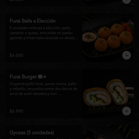
salsa especial de la casa, ideales para 
disfrutar como entrada o para compartir 
con el auténtico sabor de la cocina 
nikkei.
Furai Balls a Elección
5 unidades rellenas a elección: pollo, 
camarón o queso, envueltas en panko 
japonés y fritas hasta alcanzar un dorado 
perfecto. Acompañadas de nuestra salsa 
especial de la casa.
$6.000
Furai Burger 🍔⭐
Crujiente pollo furai, queso crema, palta 
y cebollín, envueltos entre dos discos de 
arroz de sushi dorados y nori. 
Acompañado de nuestra salsa especial 
Matsumoto, una creación que fusiona la 
tradición japonesa con el sabor nikkei en 
$6.990
cada bocado.
Gyozas (5 unidades)