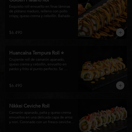
Golden Plátano Rol
Exquisito roll envuelto en finas láminas 
de plátano maduro, relleno con pollo 
crispy, queso crema y cebollín. Bañado 
con una cremosa salsa fuji y un toque de 
salsa teriyaki, finalizado con sésamo 
tostado y cebollín fresco. Una 
$6.490
combinación perfecta entre el dulzor del 
plátano y los intensos sabores de la 
cocina nikkei.
Huancaína Tempura Roll ⭐
Crujiente roll de camarón apanado, 
queso crema y cebollín, envuelto en 
panko y frito al punto perfecto. Se 
corona con salmón y pescado blanco en 
tempura, finas láminas de cebolla morada 
y una sedosa salsa huancaína, finalizada 
$6.490
con toques de pimentón rojo fresco que 
aportan equilibrio, color y un auténtico 
carácter nikkei.
Nikkei Ceviche Roll
Camarón apanado, palta y queso crema 
envueltos en una delicada capa de arroz 
y nori. Coronado con un fresco ceviche 
nikkei de salmón y pescado blanco, 
cebolla morada y nuestra salsa especial, 