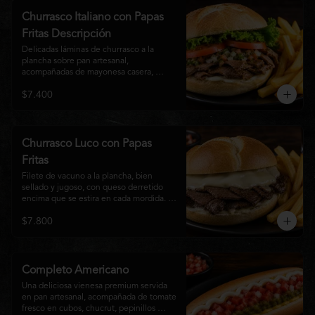
auténtico
Churrasco Italiano con Papas
Fritas Descripción
Delicadas láminas de churrasco a la 
plancha sobre pan artesanal, 
acompañadas de mayonesa casera, 
tomate fresco, palta cremosa y lechuga 
$7.400
crocante. Servido con una generosa 
porción de papas fritas doradas y 
crujientes
Churrasco Luco con Papas
Fritas
Filete de vacuno a la plancha, bien 
sellado y jugoso, con queso derretido 
encima que se estira en cada mordida. 
Todo servido en pan marraqueta caliente 
$7.800
y crujiente. Simple, directo y 
contundente.El nombre "Luco" viene del 
Bar Lúgano en Santiago. Es para los que 
aman carne + queso y nada más.
Completo Americano
Una deliciosa vienesa premium servida 
en pan artesanal, acompañada de tomate 
fresco en cubos, chucrut, pepinillos 