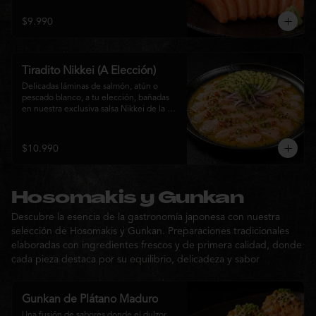
$9.990
Tiradito Nikkei (A Elección)
Delicadas láminas de salmón, atún o 
pescado blanco, a tu elección, bañadas 
en nuestra exclusiva salsa Nikkei de la 
casa. Su equilibrio entre cítricos, ají y 
notas orientales se complementa con 
palta, cebolla morada, ají fresco, brotes y 
$10.990
sésamo, ofreciendo una experiencia 
fresca, sofisticada y llena de sabor.
Hosomakis y Gunkan
Descubre la esencia de la gastronomía japonesa con nuestra
selección de Hosomakis y Gunkan. Preparaciones tradicionales
elaboradas con ingredientes frescos y de primera calidad, donde
cada pieza destaca por su equilibrio, delicadeza y sabor
Gunkan de Plátano Maduro
Una fusión de sabores donde el dulzor 