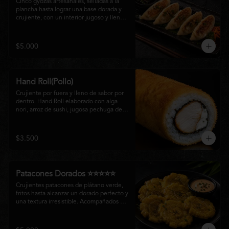
Cinco gyozas artesanales, selladas a la 
plancha hasta lograr una base dorada y 
crujiente, con un interior jugoso y lleno 
de sabor. Acompañadas de una delicada 
salsa oriental de la casa, son el equilibrio 
perfecto entre tradición japonesa y la 
$5.000
esencia de la cocina nikkei, ideales para 
comenzar una experiencia gastronómica 
única.
Hand Roll(Pollo)
Crujiente por fuera y lleno de sabor por 
dentro. Hand Roll elaborado con alga 
nori, arroz de sushi, jugosa pechuga de 
pollo crispy y queso crema, envuelto en 
una fina capa dorada y crocante. Una 
combinación perfecta de textura y 
$3.500
cremosidad que convierte este clásico en 
una experiencia irresistible.
Patacones Dorados ⭐⭐⭐⭐⭐
Crujientes patacones de plátano verde, 
fritos hasta alcanzar un dorado perfecto y 
una textura irresistible. Acompañados de 
nuestra salsa especial de la casa, son el 
complemento ideal para compartir o 
disfrutar como entrada con el auténtico 