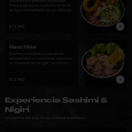
Una selección premium de pescado 
fresco y camarones marinados en leche 
de tigre, acompañados de una delicada 
rosa de palta, aros de calamar crocante y 
chips de plátano. Una creación Nikkei 
que combina frescura, textura y 
$13.990
elegancia en cada bocado.
Marea Nikkei
Una fresca combinación de salmón, 
pescado blanco y camarones, marinados 
en nuestra leche de tigre con cebolla 
morada y cilantro fresco. Acompañado de 
chips de plátano crocante y hojas verdes 
para una experiencia Nikkei llena de 
$12.990
frescura, equilibrio y sabor.
Experiencia Sashimi &
Nigiri
La esencia del mar en su máxima expresión.