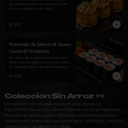
del plátano maduro se combina con la 
frescura del salmón en tartar, 
acompañado de salsa nikkei, cebollín y 
sésamo tostado para una experiencia 
única.
$5.990
Hosomaki de Salmón & Queso
Crema (8 Unidades)
Un clásico de la gastronomía japonesa 
elaborado con alga nori, arroz de sushi y 
un delicado relleno de salmón fresco y 
queso crema. Su combinación de sabores 
$4.500
suaves y textura cremosa ofrece una 
experiencia equilibrada, fresca y 
auténtica en cada bocado.
Colección Sin Arroz ⭐⭐
Una selección de rolls elaborados sin arroz, donde los
ingredientes frescos y los sabores intensos son los protagonistas.
Envueltos en salmón, palta o diferentes ingredientes premium,
cada creación ofrece una experiencia ligera, sofisticada y llena del
auténtico sello de Matsumoto Nikkei.