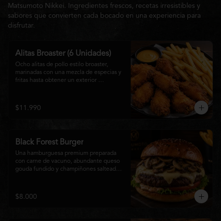
Matsumoto Nikkei. Ingredientes frescos, recetas irresistibles y
sabores que convierten cada bocado en una experiencia para
disfrutar.
Alitas Broaster (6 Unidades)
Ocho alitas de pollo estilo broaster, 
marinadas con una mezcla de especias y 
fritas hasta obtener un exterior 
irresistiblemente crujiente y un interior 
tierno y jugoso. Acompañadas de una 
generosa porción de papas fritas doradas 
$11.990
y una salsa a elección. El picoteo 
perfecto para compartir o disfrutar sin 
límites.
Black Forest Burger
Una hamburguesa premium preparada 
con carne de vacuno, abundante queso 
gouda fundido y champiñones salteados 
en mantequilla, acompañados de 
lechuga fresca, tomate, mayonesa casera 
y nuestra exclusiva salsa Matsumoto, 
$8.000
todo servido en un suave pan brioche 
tostado. Una combinación cremosa, 
intensa y llena de sabor para quienes 