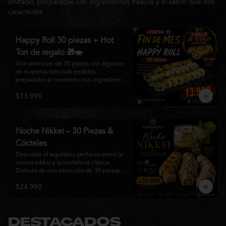
limitado, preparadas con ingredientes frescos y el sabor que nos
caracteriza.
Happy Roll 30 piezas + Hot
Tori de regalo 🎁🍣
Una selección de 30 piezas con algunos 
de nuestros rolls más pedidos, 
preparados al momento con ingredientes 
frescos y el auténtico estilo de 
$13.990
Matsumoto Nikkei. Una promoción 
pensada para compartir y disfrutar de una 
gran variedad de sabores.

Incluye un Hot Tori de regalo (10 piezas): 
Noche Nikkei – 30 Piezas &
un roll crujiente relleno de pollo, queso 
Cócteles
crema y cebollín, frito en panko hasta 
obtener un dorado perfecto y una 
Descubre el equilibrio perfecto entre la 
textura irresistible.
cocina nikkei y la coctelería clásica. 
Disfruta de una selección de 30 piezas 
premium preparadas con ingredientes 
$24.990
frescos, acompañadas de 2 Pisco Sour o 
2 Mojitos Clásicos. Una experiencia 
pensada para compartir, celebrar y 
disfrutar de los sabores que hacen única 
a Matsumoto Nikkei.

DESTACADOS