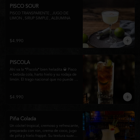
PISCO SOUR
PISCO TRANSPARENTE , JUGO DE 
LIMON , SIRUP SIMPLE , ALBUMINA
$4.990
PISCOLA
Ahí va la *Piscola* bien heladita 🥃 Pisco 
+ bebida cola, harto hielo y su rodaja de 
limón. El trago nacional que no puede 
faltar en ninguna junta. Clásico de barra 
chilena.
$4.990
Piña Colada
Un cóctel tropical, cremoso y refrescante, 
preparado con ron, crema de coco, jugo 
de piña y hielo frappé. Su textura suave y 