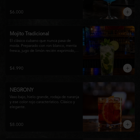
equilibrio entre notas cítricas, dulces y un 
final fresco, ideal para cualquier ocasión.
$6.000
Mojito Tradicional
El clásico cubano que nunca pasa de 
moda. Preparado con ron blanco, menta 
fresca, jugo de limón recién exprimido, 
azúcar, agua con gas y abundante hielo 
triturado. Un cóctel refrescante, 
aromático y perfectamente equilibrado, 
$4.990
ideal para disfrutar en cualquier ocasión.
NEGRONY
Vaso bajo, hielo grande, rodaja de naranja 
y ese color rojo característico. Clásico y 
elegante.
$8.000