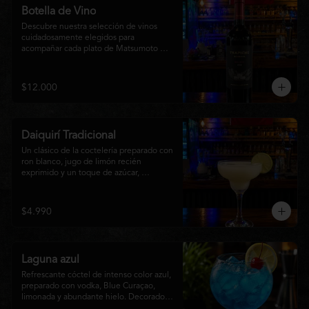
Botella de Vino
Descubre nuestra selección de vinos 
cuidadosamente elegidos para 
acompañar cada plato de Matsumoto 
Nikkei. Contamos con opciones de vinos 
tintos, blancos
$12.000
Daiquirí Tradicional
Un clásico de la coctelería preparado con 
ron blanco, jugo de limón recién 
exprimido y un toque de azúcar, 
mezclado con hielo frappé hasta lograr 
una textura suave y refrescante. Un 
cóctel equilibrado, de notas cítricas y 
$4.990
sabor intenso, perfecto para disfrutar en 
cualquier ocasión o acompañar la 
experiencia gastronómica de Matsumoto 
Nikkei.
Laguna azul
Refrescante cóctel de intenso color azul, 
preparado con vodka, Blue Curaçao, 
limonada y abundante hielo. Decorado 
con una rodaja de limón , ofrece un 