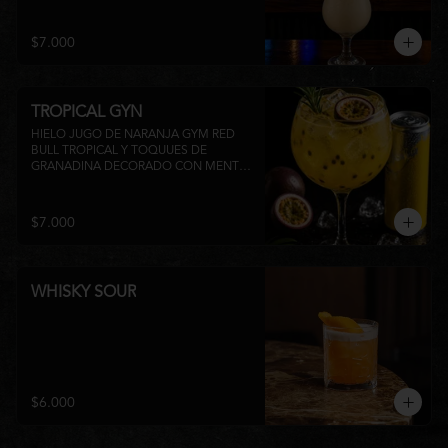
su inconfundible sabor dulce lo 
convierten en la elección perfecta para 
disfrutar de un momento de relajo o 
$7.000
acompañar la experiencia gastronómica 
de Matsumoto Nikkei. 🍍🥥
TROPICAL GYN
HIELO JUGO DE NARANJA GYM RED 
BULL TROPICAL Y TOQUUES DE 
GRANADINA DECORADO CON MENTA 
Y TROZOS DE FRUTA A 
DISPONIBILIDAD
$7.000
WHISKY SOUR
$6.000