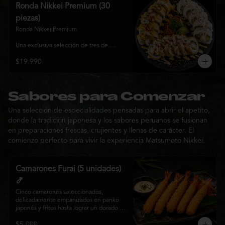
y sabor, ideal para compartir entre 3 y 4 
Ronda Nikkei Premium (30
personas.
piezas)
Ronda Nikkei Premium

Una exclusiva selección de tres de 
nuestros rolls premium, cuidadosamente 
$19.990
elaborados con ingredientes frescos y 
coronados con toppings de inspiración 
nikkei. Una experiencia que combina 
frescura, crocancia y cremosidad, 
pensada para compartir y descubrir la 
Sabores para Comenzar
esencia de Matsumoto Nikkei en cada 
Una selección de especialidades pensadas para abrir el apetito,
bocado.
donde la tradición japonesa y los sabores peruanos se fusionan
en preparaciones frescas, crujientes y llenas de carácter. El
comienzo perfecto para vivir la experiencia Matsumoto Nikkei.
Camarones Furai (5 unidades)
🍤
Cinco camarones seleccionados, 
delicadamente empanizados en panko 
japonés y fritos hasta lograr un dorado 
perfecto. Crujientes por fuera y jugosos 
$5.000
por dentro, acompañados de nuestra 