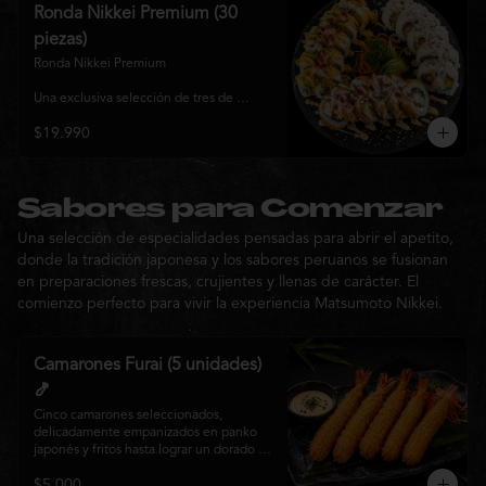
y sabor, ideal para compartir entre 3 y 4 
Ronda Nikkei Premium (30
personas.
piezas)
Ronda Nikkei Premium

Una exclusiva selección de tres de 
nuestros rolls premium, cuidadosamente 
$19.990
elaborados con ingredientes frescos y 
coronados con toppings de inspiración 
nikkei. Una experiencia que combina 
frescura, crocancia y cremosidad, 
pensada para compartir y descubrir la 
Sabores para Comenzar
esencia de Matsumoto Nikkei en cada 
Una selección de especialidades pensadas para abrir el apetito,
bocado.
donde la tradición japonesa y los sabores peruanos se fusionan
en preparaciones frescas, crujientes y llenas de carácter. El
comienzo perfecto para vivir la experiencia Matsumoto Nikkei.
Camarones Furai (5 unidades)
🍤
Cinco camarones seleccionados, 
delicadamente empanizados en panko 
japonés y fritos hasta lograr un dorado 
perfecto. Crujientes por fuera y jugosos 
$5.000
por dentro, acompañados de nuestra 