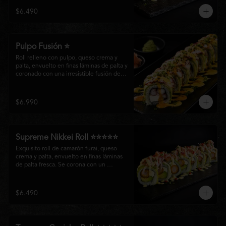
creando un equilibrio perfecto entre 
$6.490
frescura, cremosidad y crocancia en cada 
bocado.
Pulpo Fusión ⭐
Roll relleno con pulpo, queso crema y 
palta, envuelto en finas láminas de palta y 
coronado con una irresistible fusión de 
salsa acevichada y huancaína. Finalizado 
con cebollín fresco, sésamo tostado y 
láminas de pulpo, ofreciendo una 
$6.990
combinación perfecta entre frescura, 
cremosidad
Supreme Nikkei Roll ⭐⭐⭐⭐⭐
Exquisito roll de camarón furai, queso 
crema y palta, envuelto en finas láminas 
de palta fresca. Se corona con un 
delicado ceviche de atún preparado al 
estilo nikkei, creando una armoniosa 
fusión de texturas, frescura y sabores que 
$6.490
resaltan la esencia del Pacífico.