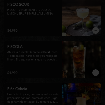
PISCO SOUR
PISCO TRANSPARENTE , JUGO DE 
LIMON , SIRUP SIMPLE , ALBUMINA
$4.990
PISCOLA
Ahí va la *Piscola* bien heladita 🥃 Pisco 
+ bebida cola, harto hielo y su rodaja de 
limón. El trago nacional que no puede 
faltar en ninguna junta. Clásico de barra 
chilena.
$4.990
Piña Colada
Un cóctel tropical, cremoso y refrescante, 
preparado con ron, crema de coco, jugo 
de piña y hielo frappé. Su textura suave y 