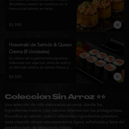
del plátano maduro se combina con la 
frescura del salmón en tartar, 
acompañado de salsa nikkei, cebollín y 
sésamo tostado para una experiencia 
única.
$5.990
Hosomaki de Salmón & Queso
Crema (8 Unidades)
Un clásico de la gastronomía japonesa 
elaborado con alga nori, arroz de sushi y 
un delicado relleno de salmón fresco y 
queso crema. Su combinación de sabores 
$4.500
suaves y textura cremosa ofrece una 
experiencia equilibrada, fresca y 
auténtica en cada bocado.
Colección Sin Arroz ⭐⭐
Una selección de rolls elaborados sin arroz, donde los
ingredientes frescos y los sabores intensos son los protagonistas.
Envueltos en salmón, palta o diferentes ingredientes premium,
cada creación ofrece una experiencia ligera, sofisticada y llena del
auténtico sello de Matsumoto Nikkei.