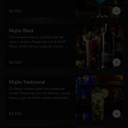
equilibrio entre notas cítricas, dulces y un 
final fresco, ideal para cualquier ocasión.
$6.000
Mojito Black
Una versión intensa y sofisticada del 
clásico mojito. Preparado con Eristoff 
Black, limón fresco, hojas de menta, 
azúcar, hielo frappé y un toque de soda. 
Su sabor a frutos del bosque aporta un 
equilibrio perfecto entre frescura, dulzor 
$6.000
y un ligero toque cítrico, convirtiéndolo 
en un cóctel refrescante y diferente.
Mojito Tradicional
El clásico cubano que nunca pasa de 
moda. Preparado con ron blanco, menta 
fresca, jugo de limón recién exprimido, 
azúcar, agua con gas y abundante hielo 
triturado. Un cóctel refrescante, 
aromático y perfectamente equilibrado, 
$4.990
ideal para disfrutar en cualquier ocasión.