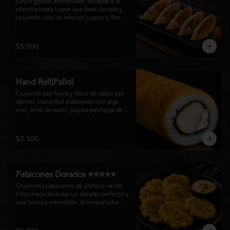
Cinco gyozas artesanales, selladas a la 
plancha hasta lograr una base dorada y 
crujiente, con un interior jugoso y lleno 
de sabor. Acompañadas de una delicada 
salsa oriental de la casa, son el equilibrio 
perfecto entre tradición japonesa y la 
$5.000
esencia de la cocina nikkei, ideales para 
comenzar una experiencia gastronómica 
única.
Hand Roll(Pollo)
Crujiente por fuera y lleno de sabor por 
dentro. Hand Roll elaborado con alga 
nori, arroz de sushi, jugosa pechuga de 
pollo crispy y queso crema, envuelto en 
una fina capa dorada y crocante. Una 
combinación perfecta de textura y 
$3.500
cremosidad que convierte este clásico en 
una experiencia irresistible.
Patacones Dorados ⭐⭐⭐⭐⭐
Crujientes patacones de plátano verde, 
fritos hasta alcanzar un dorado perfecto y 
una textura irresistible. Acompañados de 
nuestra salsa especial de la casa, son el 
complemento ideal para compartir o 
disfrutar como entrada con el auténtico 