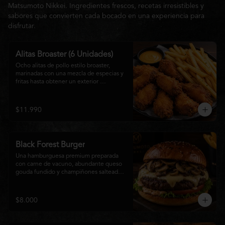
Matsumoto Nikkei. Ingredientes frescos, recetas irresistibles y
sabores que convierten cada bocado en una experiencia para
disfrutar.
Alitas Broaster (6 Unidades)
Ocho alitas de pollo estilo broaster, 
marinadas con una mezcla de especias y 
fritas hasta obtener un exterior 
irresistiblemente crujiente y un interior 
tierno y jugoso. Acompañadas de una 
generosa porción de papas fritas doradas 
$11.990
y una salsa a elección. El picoteo 
perfecto para compartir o disfrutar sin 
límites.
Black Forest Burger
Una hamburguesa premium preparada 
con carne de vacuno, abundante queso 
gouda fundido y champiñones salteados 
en mantequilla, acompañados de 
lechuga fresca, tomate, mayonesa casera 
y nuestra exclusiva salsa Matsumoto, 
$8.000
todo servido en un suave pan brioche 
tostado. Una combinación cremosa, 
intensa y llena de sabor para quienes 