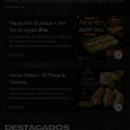
limitado, preparadas con ingredientes frescos y el sabor que nos
caracteriza.
Happy Roll 30 piezas + Hot
Tori de regalo 🎁🍣
Una selección de 30 piezas con algunos 
de nuestros rolls más pedidos, 
preparados al momento con ingredientes 
frescos y el auténtico estilo de 
$13.990
Matsumoto Nikkei. Una promoción 
pensada para compartir y disfrutar de una 
gran variedad de sabores.

Incluye un Hot Tori de regalo (10 piezas): 
Noche Nikkei – 30 Piezas &
un roll crujiente relleno de pollo, queso 
Cócteles
crema y cebollín, frito en panko hasta 
obtener un dorado perfecto y una 
Descubre el equilibrio perfecto entre la 
textura irresistible.
cocina nikkei y la coctelería clásica. 
Disfruta de una selección de 30 piezas 
premium preparadas con ingredientes 
$24.990
frescos, acompañadas de 2 Pisco Sour o 
2 Mojitos Clásicos. Una experiencia 
pensada para compartir, celebrar y 
disfrutar de los sabores que hacen única 
a Matsumoto Nikkei.

DESTACADOS