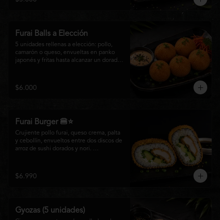
salsa especial de la casa, ideales para 
disfrutar como entrada o para compartir 
con el auténtico sabor de la cocina 
nikkei.
Furai Balls a Elección
5 unidades rellenas a elección: pollo, 
camarón o queso, envueltas en panko 
japonés y fritas hasta alcanzar un dorado 
perfecto. Acompañadas de nuestra salsa 
especial de la casa.
$6.000
Furai Burger 🍔⭐
Crujiente pollo furai, queso crema, palta 
y cebollín, envueltos entre dos discos de 
arroz de sushi dorados y nori. 
Acompañado de nuestra salsa especial 
Matsumoto, una creación que fusiona la 
tradición japonesa con el sabor nikkei en 
$6.990
cada bocado.
Gyozas (5 unidades)