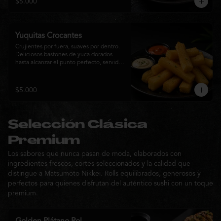
$5.000
sabor de la cocina nikkei.
Yuquitas Crocantes
Crujientes por fuera, suaves por dentro. 
Deliciosos bastones de yuca dorados 
hasta alcanzar el punto perfecto, servidos 
con una selección de salsas de la casa. 
Un acompañamiento irresistible para 
compartir o complementar cualquier 
$5.000
experiencia Matsumoto Nikkei.
Selección Clásica
Premium
Los sabores que nunca pasan de moda, elaborados con
ingredientes frescos, cortes seleccionados y la calidad que
distingue a Matsumoto Nikkei. Rolls equilibrados, generosos y
perfectos para quienes disfrutan del auténtico sushi con un toque
premium.