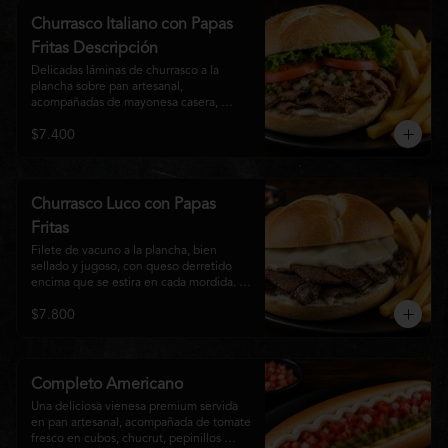
auténtico
Churrasco Italiano con Papas
Fritas Descripción
Delicadas láminas de churrasco a la 
plancha sobre pan artesanal, 
acompañadas de mayonesa casera, 
tomate fresco, palta cremosa y lechuga 
$7.400
crocante. Servido con una generosa 
porción de papas fritas doradas y 
crujientes
Churrasco Luco con Papas
Fritas
Filete de vacuno a la plancha, bien 
sellado y jugoso, con queso derretido 
encima que se estira en cada mordida. 
Todo servido en pan marraqueta caliente 
$7.800
y crujiente. Simple, directo y 
contundente.El nombre "Luco" viene del 
Bar Lúgano en Santiago. Es para los que 
aman carne + queso y nada más.
Completo Americano
Una deliciosa vienesa premium servida 
en pan artesanal, acompañada de tomate 
fresco en cubos, chucrut, pepinillos 