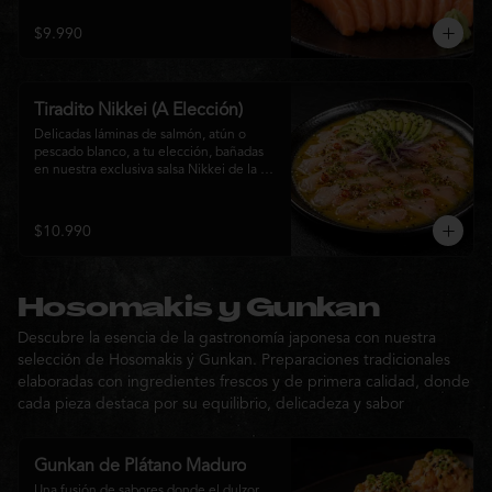
$9.990
Tiradito Nikkei (A Elección)
Delicadas láminas de salmón, atún o 
pescado blanco, a tu elección, bañadas 
en nuestra exclusiva salsa Nikkei de la 
casa. Su equilibrio entre cítricos, ají y 
notas orientales se complementa con 
palta, cebolla morada, ají fresco, brotes y 
$10.990
sésamo, ofreciendo una experiencia 
fresca, sofisticada y llena de sabor.
Hosomakis y Gunkan
Descubre la esencia de la gastronomía japonesa con nuestra
selección de Hosomakis y Gunkan. Preparaciones tradicionales
elaboradas con ingredientes frescos y de primera calidad, donde
cada pieza destaca por su equilibrio, delicadeza y sabor
Gunkan de Plátano Maduro
Una fusión de sabores donde el dulzor 