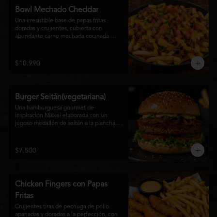
disfrutan las hamburguesas gourmet.
Bowl Mechado Cheddar
Una irresistible base de papas fritas 
doradas y crujientes, cubierta con 
abundante carne mechada cocinada 
lentamente, bañada en cremosa salsa 
cheddar, tomate fresco en cubos y un 
toque de cebollín que aporta frescura y 
$10.990
color. Un bowl abundante, perfecto para 
compartir... o disfrutar por completo.
Burger Seitán(vegetariana)
Una hamburguesa gourmet de 
inspiración Nikkei elaborada con un 
jugoso medallón de seitán a la plancha, 
cebolla caramelizada, lechuga fresca, 
tomate,  y mayonesa de la casa, servida 
en pan brioche tostado. Una opción 
$7.500
100% vegetal que destaca por su textura, 
sabor intenso y equilibrio perfecto entre 
lo dulce, lo fresco y lo umami. Ideal para 
quienes buscan una experiencia 
Chicken Fingers con Papas
diferente sin renunciar al sabor.
Fritas
Crujientes tiras de pechuga de pollo 
apanadas y doradas a la perfección, con 