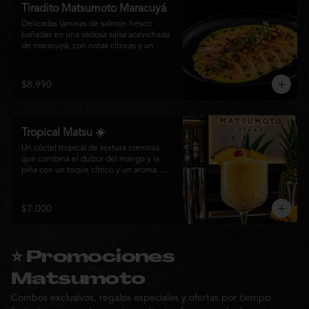
Tiradito Matsumoto Maracuyá
Delicadas láminas de salmón fresco 
bañadas en una sedosa salsa acevichada 
de maracuyá, con notas cítricas y un 
equilibrio perfecto entre dulzor y acidez. 
Terminado con alcaparras, finas rodajas 
de ají rojo, aceite de cilantro, brotes 
$8.990
frescos y pimienta recién molida. Un 
plato ligero, elegante y lleno de frescura 
que representa la esencia de la cocina 
nikkei.
Tropical Matsu ☀️
Un cóctel tropical de textura cremosa 
que combina el dulzor del mango y la 
piña con un toque cítrico y un aroma 
fresco de menta. Refrescante, exótico y 
perfecto para disfrutar junto a la cocina 
nikkei de Matsumoto.
$7.000
⭐ Promociones
Matsumoto
Combos exclusivos, regalos especiales y ofertas por tiempo