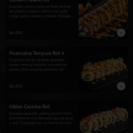
Golden Plátano Rol
Exquisito roll envuelto en finas láminas 
de plátano maduro, relleno con pollo 
crispy, queso crema y cebollín. Bañado 
con una cremosa salsa fuji y un toque de 
salsa teriyaki, finalizado con sésamo 
tostado y cebollín fresco. Una 
$6.490
combinación perfecta entre el dulzor del 
plátano y los intensos sabores de la 
cocina nikkei.
Huancaína Tempura Roll ⭐
Crujiente roll de camarón apanado, 
queso crema y cebollín, envuelto en 
panko y frito al punto perfecto. Se 
corona con salmón y pescado blanco en 
tempura, finas láminas de cebolla morada 
y una sedosa salsa huancaína, finalizada 
$6.490
con toques de pimentón rojo fresco que 
aportan equilibrio, color y un auténtico 
carácter nikkei.
Nikkei Ceviche Roll
Camarón apanado, palta y queso crema 
envueltos en una delicada capa de arroz 
y nori. Coronado con un fresco ceviche 
nikkei de salmón y pescado blanco, 
cebolla morada y nuestra salsa especial, 