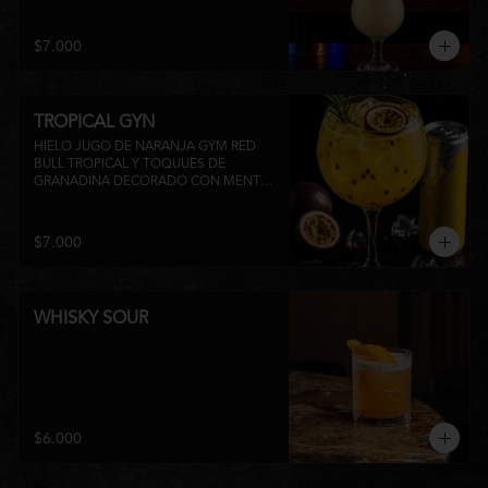
su inconfundible sabor dulce lo 
convierten en la elección perfecta para 
disfrutar de un momento de relajo o 
$7.000
acompañar la experiencia gastronómica 
de Matsumoto Nikkei. 🍍🥥
TROPICAL GYN
HIELO JUGO DE NARANJA GYM RED 
BULL TROPICAL Y TOQUUES DE 
GRANADINA DECORADO CON MENTA 
Y TROZOS DE FRUTA A 
DISPONIBILIDAD
$7.000
WHISKY SOUR
$6.000