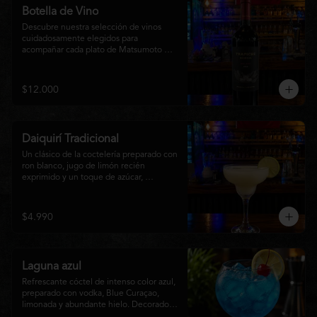
Botella de Vino
Descubre nuestra selección de vinos 
cuidadosamente elegidos para 
acompañar cada plato de Matsumoto 
Nikkei. Contamos con opciones de vinos 
tintos, blancos
$12.000
Daiquirí Tradicional
Un clásico de la coctelería preparado con 
ron blanco, jugo de limón recién 
exprimido y un toque de azúcar, 
mezclado con hielo frappé hasta lograr 
una textura suave y refrescante. Un 
cóctel equilibrado, de notas cítricas y 
$4.990
sabor intenso, perfecto para disfrutar en 
cualquier ocasión o acompañar la 
experiencia gastronómica de Matsumoto 
Nikkei.
Laguna azul
Refrescante cóctel de intenso color azul, 
preparado con vodka, Blue Curaçao, 
limonada y abundante hielo. Decorado 
con una rodaja de limón , ofrece un 