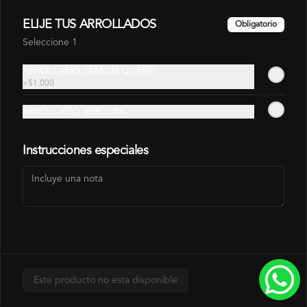
AJI AMARILLO
ELIJE TUS ARROLLADOS
Obligatorio
Seleccione 1
$700
ARROLLADO JAMON QUESO
+
$1.000
SALSA LOVE
ARROLLADO VERDURA
SALSA ROJA A BASE DE PIMENTON 
ASADOS.
Instrucciones especiales
$700
SALSA SPÍCY
SALSA LEVEMENTE PICANTE
Este producto no esta disponible
$700