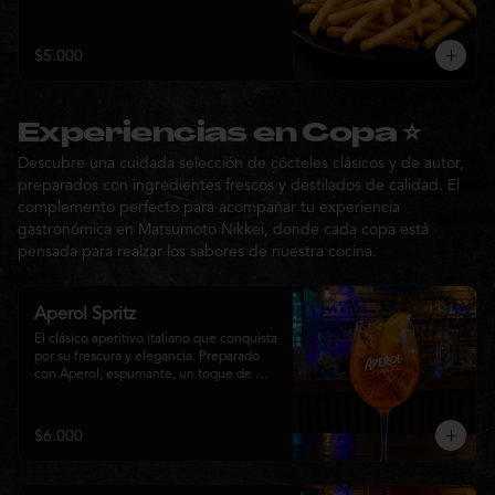
$5.000
Experiencias en Copa ⭐
Descubre una cuidada selección de cócteles clásicos y de autor,
preparados con ingredientes frescos y destilados de calidad. El
complemento perfecto para acompañar tu experiencia
gastronómica en Matsumoto Nikkei, donde cada copa está
pensada para realzar los sabores de nuestra cocina.
Aperol Spritz
El clásico aperitivo italiano que conquista 
por su frescura y elegancia. Preparado 
con Aperol, espumante, un toque de 
agua con gas, abundante hielo y una 
rodaja de naranja fresca. Un cóctel ligero, 
refrescante y de notas cítricas, perfecto 
$6.000
para disfrutar antes de la comida o 
acompañar la experiencia gastronómica 
de Matsumoto Nikkei.