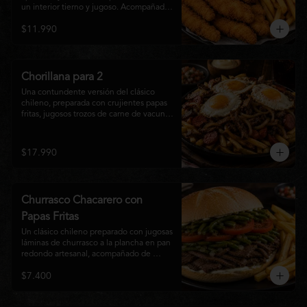
un interior tierno y jugoso. Acompañadas 
de una generosa porción de papas fritas 
$11.990
doradas y una salsa a elección. Un clásico 
irresistible, perfecto para compartir o 
disfrutar como una comida llena de sabor 
y crocancia.
Chorillana para 2
Una contundente versión del clásico 
chileno, preparada con crujientes papas 
fritas, jugosos trozos de carne de vacuno 
salteados al punto, chorizo grillado, 
cebolla caramelizada y coronada con tres 
huevos fritos de yema cremosa. Un plato 
$17.990
perfecto para compartir y disfrutar con 
una cerveza bien helada o tu cóctel 
favorito. Ideal para 2 a 4 personas.
Churrasco Chacarero con
Papas Fritas
Un clásico chileno preparado con jugosas 
láminas de churrasco a la plancha en pan 
redondo artesanal, acompañado de 
abundantes porotos verdes salteados, 
$7.400
frescas rodajas de tomate, mayonesa 
casera y una generosa porción de papas 
fritas doradas y crujientes. Sabor 