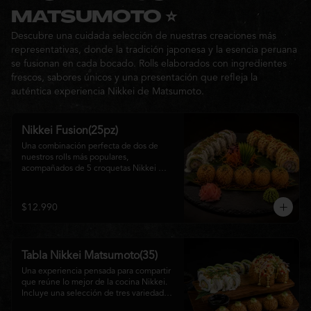
Ideal para: una cita, una salida con 
MATSUMOTO ⭐
amigos o una noche especial llena de 
Descubre una cuidada selección de nuestras creaciones más
sabor y buena compañía.
representativas, donde la tradición japonesa y la esencia peruana
se fusionan en cada bocado. Rolls elaborados con ingredientes
frescos, sabores únicos y una presentación que refleja la
auténtica experiencia Nikkei de Matsumoto.
Nikkei Fusion(25pz)
Una combinación perfecta de dos de 
nuestros rolls más populares, 
acompañados de 5 croquetas Nikkei 
doradas y crujientes, rellenas de queso 
crema y salmón, servidas con una 
cremosa salsa de la casa. Una tabla que 
$12.990
reúne diferentes texturas y sabores, ideal 
para compartir y disfrutar de la auténtica 
fusión de la cocina japonesa con 
inspiración peruana.
Tabla Nikkei Matsumoto(35)
Una experiencia pensada para compartir 
que reúne lo mejor de la cocina Nikkei. 
Incluye una selección de tres variedades 
de rolls cuidadosamente preparados, 