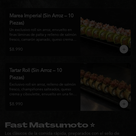
Marea Imperial (Sin Arroz – 10
Piezas)
Un exclusivo roll sin arroz, envuelto en 
finas láminas de palta y relleno de salmón 
fresco, camarón apanado, queso crema y 
cebollín. Coronado con un delicado 
$8.990
ceviche mixto marinado en leche de 
tigre, cebolla morada, cilantro y un sutil 
toque de ají, creando una combinación 
perfecta entre frescura, cremosidad y 
crocancia. Una creación premium que 
Tartar Roll (Sin Arroz – 10
representa la esencia de la cocina Nikkei.
Piezas)
Exclusivo roll sin arroz, relleno de salmón 
fresco, champiñones salteados, queso 
crema y ciboulette, envuelto en una fina 
capa crocante. Coronado con un 
$8.990
delicado tartar de atún fresco sazonado 
con salsa Nikkei, cebollín y un toque de 
sésamo, logrando una combinación 
perfecta entre cremosidad, frescura y 
textura en cada bocado.
Fast Matsumoto ⭐
Los clásicos de la comida rápida, preparados con el sello de