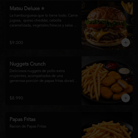
Matsu Deluxe ⭐
La hamburguesa que lo tiene todo. Carne 
jugosa,  queso cheddar, cebolla 
caramelizada, vegetales frescos y salsa 
especial Matsumoto en un suave pan 
brioche. Un clásico irresistible, hecho 
para los amantes de las grandes 
$9.000
hamburguesas.
Nuggets Crunch
Deliciosos nuggets de pollo extra 
crujientes, acompañados de una 
generosa porción de papas fritas doradas 
y servidos con salsa BBQ, mayonesa y 
kétchup. Una combinación clásica, 
irresistible y perfecta para cualquier 
$8.990
ocasión.
Papas Fritas
Racion de Papas Fritas