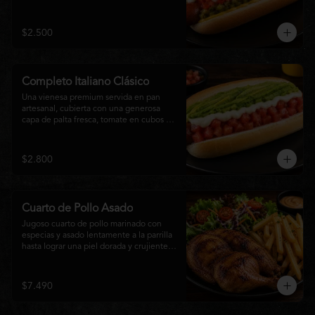
relish, mostaza y una generosa capa de 
mayonesa casera.
$2.500
Completo Italiano Clásico
Una vienesa premium servida en pan 
artesanal, cubierta con una generosa 
capa de palta fresca, tomate en cubos y 
mayonesa casera. Un clásico chileno 
preparado con ingredientes frescos, 
cremoso, sabroso y perfecto para 
$2.800
disfrutar en cualquier momento.
Cuarto de Pollo Asado
Jugoso cuarto de pollo marinado con 
especias y asado lentamente a la parrilla 
hasta lograr una piel dorada y crujiente. 
Acompañado de una generosa porción 
de papas fritas y una fresca ensalada de 
lechuga, tomate y vegetales de 
$7.490
temporada. Un plato clásico, abundante y 
lleno de sabor, ideal para disfrutar en 
cualquier momento.