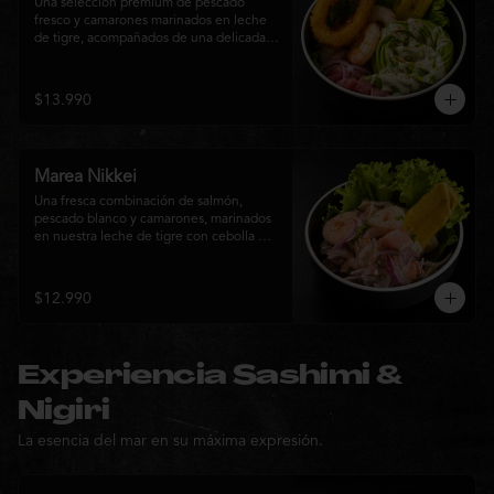
Una selección premium de pescado 
fresco y camarones marinados en leche 
de tigre, acompañados de una delicada 
rosa de palta, aros de calamar crocante y 
chips de plátano. Una creación Nikkei 
que combina frescura, textura y 
$13.990
elegancia en cada bocado.
Marea Nikkei
Una fresca combinación de salmón, 
pescado blanco y camarones, marinados 
en nuestra leche de tigre con cebolla 
morada y cilantro fresco. Acompañado de 
chips de plátano crocante y hojas verdes 
para una experiencia Nikkei llena de 
$12.990
frescura, equilibrio y sabor.
Experiencia Sashimi &
Nigiri
La esencia del mar en su máxima expresión.