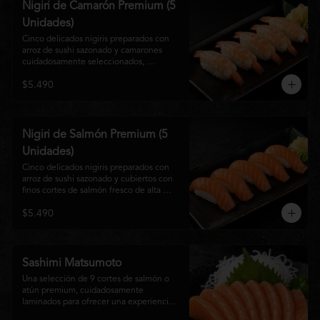
Nigiri de Camarón Premium (5
Unidades)
Cinco delicados nigiris preparados con 
arroz de sushi sazonado y camarones 
cuidadosamente seleccionados, 
elaborados al estilo tradicional japonés. 
$5.490
Su textura suave, frescura y sabor natural 
crean una experiencia equilibrada y 
refinada, perfecta para los amantes de la 
cocina Nikkei.
Nigiri de Salmón Premium (5
Unidades)
Cinco delicados nigiris preparados con 
arroz de sushi sazonado y cubiertos con 
finos cortes de salmón fresco de alta 
calidad. Una propuesta clásica de la 
$5.490
gastronomía japonesa que destaca por su 
frescura, suavidad y equilibrio, ideal para 
quienes disfrutan del sabor auténtico del 
salmón.
Sashimi Matsumoto
Una selección de 9 cortes de salmón o 
atún premium, cuidadosamente 
laminados para ofrecer una experiencia 
auténtica y llena de frescura.