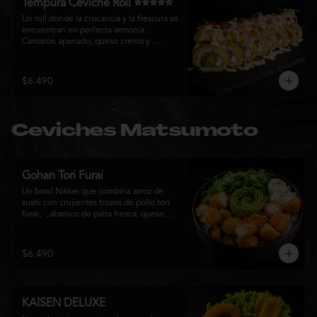
Tempura Ceviche Roll ⭐⭐⭐⭐⭐
Un roll donde la crocancia y la frescura se 
encuentran en perfecta armonía. 
Camarón apanado, queso crema y 
cebollín, envueltos en panko y fritos 
hasta alcanzar un dorado perfecto. Se 
corona con salmón y pescado blanco en 
$6.490
tempura, cebolla morada, una sedosa 
salsa acevichada, cilantro fresco y 
delicados toques de pimentón rojo, 
logrando una experiencia intensa, 
Ceviches Matsumoto
equilibrada y auténticamente nikkei.
Gohan Tori Furai
Un bowl Nikkei que combina arroz de 
sushi con crujientes trozos de pollo tori 
furai,  , abanico de palta fresca, queso 
crema y cebollín, terminado con semillas 
de sésamo. Una fusión de texturas y 
sabores que equilibra lo crocante, lo 
$6.490
fresco y lo cremoso en cada bocado. 
Ideal para quienes buscan una comida 
completa y llena de sabor.
KAISEN DELUXE