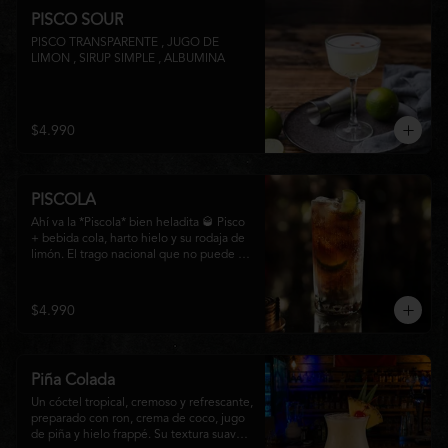
PISCO SOUR
PISCO TRANSPARENTE , JUGO DE 
LIMON , SIRUP SIMPLE , ALBUMINA
$4.990
PISCOLA
Ahí va la *Piscola* bien heladita 🥃 Pisco 
+ bebida cola, harto hielo y su rodaja de 
limón. El trago nacional que no puede 
faltar en ninguna junta. Clásico de barra 
chilena.
$4.990
Piña Colada
Un cóctel tropical, cremoso y refrescante, 
preparado con ron, crema de coco, jugo 
de piña y hielo frappé. Su textura suave y 