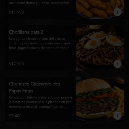
un interior tierno y jugoso. Acompañadas 
de una generosa porción de papas fritas 
$11.990
doradas y una salsa a elección. Un clásico 
irresistible, perfecto para compartir o 
disfrutar como una comida llena de sabor 
y crocancia.
Chorillana para 2
Una contundente versión del clásico 
chileno, preparada con crujientes papas 
fritas, jugosos trozos de carne de vacuno 
salteados al punto, chorizo grillado, 
cebolla caramelizada y coronada con tres 
huevos fritos de yema cremosa. Un plato 
$17.990
perfecto para compartir y disfrutar con 
una cerveza bien helada o tu cóctel 
favorito. Ideal para 2 a 4 personas.
Churrasco Chacarero con
Papas Fritas
Un clásico chileno preparado con jugosas 
láminas de churrasco a la plancha en pan 
redondo artesanal, acompañado de 
abundantes porotos verdes salteados, 
$7.400
frescas rodajas de tomate, mayonesa 
casera y una generosa porción de papas 
fritas doradas y crujientes. Sabor 