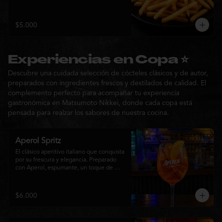
$5.000
Experiencias en Copa ⭐
Descubre una cuidada selección de cócteles clásicos y de autor,
preparados con ingredientes frescos y destilados de calidad. El
complemento perfecto para acompañar tu experiencia
gastronómica en Matsumoto Nikkei, donde cada copa está
pensada para realzar los sabores de nuestra cocina.
Aperol Spritz
El clásico aperitivo italiano que conquista 
por su frescura y elegancia. Preparado 
con Aperol, espumante, un toque de 
agua con gas, abundante hielo y una 
rodaja de naranja fresca. Un cóctel ligero, 
refrescante y de notas cítricas, perfecto 
$6.000
para disfrutar antes de la comida o 
acompañar la experiencia gastronómica 
de Matsumoto Nikkei.