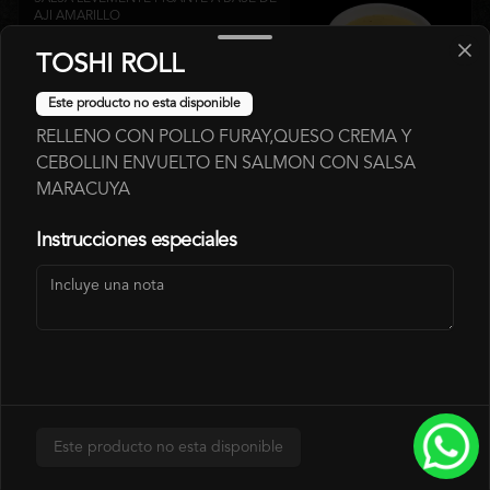
AJI AMARILLO
TOSHI ROLL
$700
Este producto no esta disponible
RELLENO CON POLLO FURAY,QUESO CREMA Y
CEBOLLIN ENVUELTO EN SALMON CON SALSA
SALSA LOVE
MARACUYA
SALSA ROJA A BASE DE PIMENTON 
ASADOS.
Instrucciones especiales
$700
SALSA SPÍCY
SALSA LEVEMENTE PICANTE
Este producto no esta disponible
$700