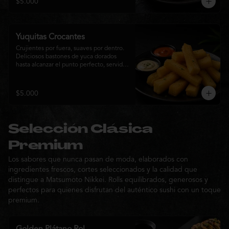
$5.000
sabor de la cocina nikkei.
Yuquitas Crocantes
Crujientes por fuera, suaves por dentro. 
Deliciosos bastones de yuca dorados 
hasta alcanzar el punto perfecto, servidos 
con una selección de salsas de la casa. 
Un acompañamiento irresistible para 
compartir o complementar cualquier 
$5.000
experiencia Matsumoto Nikkei.
Selección Clásica
Premium
Los sabores que nunca pasan de moda, elaborados con
ingredientes frescos, cortes seleccionados y la calidad que
distingue a Matsumoto Nikkei. Rolls equilibrados, generosos y
perfectos para quienes disfrutan del auténtico sushi con un toque
premium.