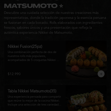
Ideal para: una cita, una salida con 
MATSUMOTO ⭐
amigos o una noche especial llena de 
Descubre una cuidada selección de nuestras creaciones más
sabor y buena compañía.
representativas, donde la tradición japonesa y la esencia peruana
se fusionan en cada bocado. Rolls elaborados con ingredientes
frescos, sabores únicos y una presentación que refleja la
auténtica experiencia Nikkei de Matsumoto.
Nikkei Fusion(25pz)
Una combinación perfecta de dos de 
nuestros rolls más populares, 
acompañados de 5 croquetas Nikkei 
doradas y crujientes, rellenas de queso 
crema y salmón, servidas con una 
cremosa salsa de la casa. Una tabla que 
$12.990
reúne diferentes texturas y sabores, ideal 
para compartir y disfrutar de la auténtica 
fusión de la cocina japonesa con 
inspiración peruana.
Tabla Nikkei Matsumoto(35)
Una experiencia pensada para compartir 
que reúne lo mejor de la cocina Nikkei. 
Incluye una selección de tres variedades 
de rolls cuidadosamente preparados, 