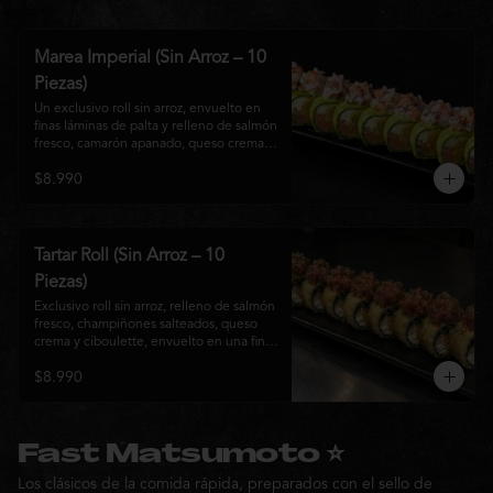
Marea Imperial (Sin Arroz – 10
Piezas)
Un exclusivo roll sin arroz, envuelto en 
finas láminas de palta y relleno de salmón 
fresco, camarón apanado, queso crema y 
cebollín. Coronado con un delicado 
$8.990
ceviche mixto marinado en leche de 
tigre, cebolla morada, cilantro y un sutil 
toque de ají, creando una combinación 
perfecta entre frescura, cremosidad y 
crocancia. Una creación premium que 
Tartar Roll (Sin Arroz – 10
representa la esencia de la cocina Nikkei.
Piezas)
Exclusivo roll sin arroz, relleno de salmón 
fresco, champiñones salteados, queso 
crema y ciboulette, envuelto en una fina 
capa crocante. Coronado con un 
$8.990
delicado tartar de atún fresco sazonado 
con salsa Nikkei, cebollín y un toque de 
sésamo, logrando una combinación 
perfecta entre cremosidad, frescura y 
textura en cada bocado.
Fast Matsumoto ⭐
Los clásicos de la comida rápida, preparados con el sello de