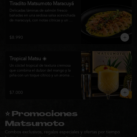
Tiradito Matsumoto Maracuyá
Delicadas láminas de salmón fresco 
bañadas en una sedosa salsa acevichada 
de maracuyá, con notas cítricas y un 
equilibrio perfecto entre dulzor y acidez. 
Terminado con alcaparras, finas rodajas 
de ají rojo, aceite de cilantro, brotes 
$8.990
frescos y pimienta recién molida. Un 
plato ligero, elegante y lleno de frescura 
que representa la esencia de la cocina 
nikkei.
Tropical Matsu ☀️
Un cóctel tropical de textura cremosa 
que combina el dulzor del mango y la 
piña con un toque cítrico y un aroma 
fresco de menta. Refrescante, exótico y 
perfecto para disfrutar junto a la cocina 
nikkei de Matsumoto.
$7.000
⭐ Promociones
Matsumoto
Combos exclusivos, regalos especiales y ofertas por tiempo