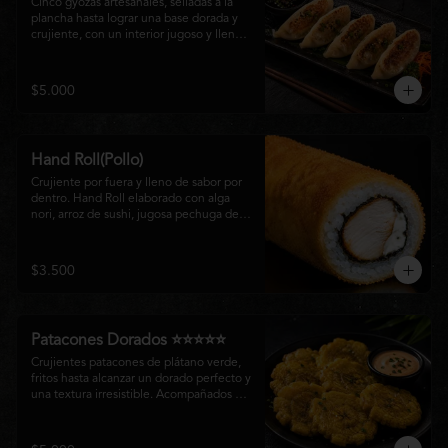
Cinco gyozas artesanales, selladas a la 
plancha hasta lograr una base dorada y 
crujiente, con un interior jugoso y lleno 
de sabor. Acompañadas de una delicada 
salsa oriental de la casa, son el equilibrio 
perfecto entre tradición japonesa y la 
$5.000
esencia de la cocina nikkei, ideales para 
comenzar una experiencia gastronómica 
única.
Hand Roll(Pollo)
Crujiente por fuera y lleno de sabor por 
dentro. Hand Roll elaborado con alga 
nori, arroz de sushi, jugosa pechuga de 
pollo crispy y queso crema, envuelto en 
una fina capa dorada y crocante. Una 
combinación perfecta de textura y 
$3.500
cremosidad que convierte este clásico en 
una experiencia irresistible.
Patacones Dorados ⭐⭐⭐⭐⭐
Crujientes patacones de plátano verde, 
fritos hasta alcanzar un dorado perfecto y 
una textura irresistible. Acompañados de 
nuestra salsa especial de la casa, son el 
complemento ideal para compartir o 
disfrutar como entrada con el auténtico 