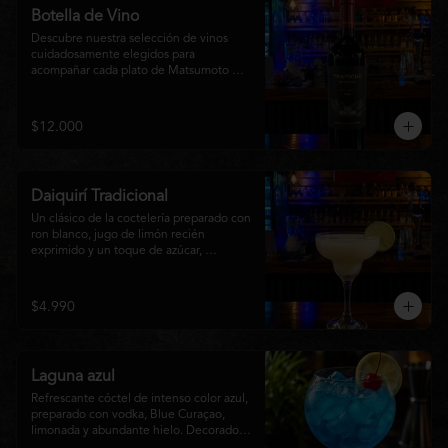
Botella de Vino
Descubre nuestra selección de vinos 
cuidadosamente elegidos para 
acompañar cada plato de Matsumoto 
Nikkei. Contamos con opciones de vinos 
tintos, blancos
$12.000
Daiquirí Tradicional
Un clásico de la coctelería preparado con 
ron blanco, jugo de limón recién 
exprimido y un toque de azúcar, 
mezclado con hielo frappé hasta lograr 
una textura suave y refrescante. Un 
cóctel equilibrado, de notas cítricas y 
$4.990
sabor intenso, perfecto para disfrutar en 
cualquier ocasión o acompañar la 
experiencia gastronómica de Matsumoto 
Nikkei.
Laguna azul
Refrescante cóctel de intenso color azul, 
preparado con vodka, Blue Curaçao, 
limonada y abundante hielo. Decorado 
con una rodaja de limón , ofrece un 