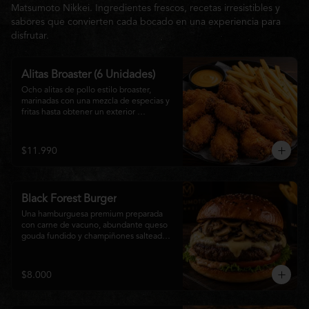
Matsumoto Nikkei. Ingredientes frescos, recetas irresistibles y
sabores que convierten cada bocado en una experiencia para
disfrutar.
Alitas Broaster (6 Unidades)
Ocho alitas de pollo estilo broaster, 
marinadas con una mezcla de especias y 
fritas hasta obtener un exterior 
irresistiblemente crujiente y un interior 
tierno y jugoso. Acompañadas de una 
generosa porción de papas fritas doradas 
$11.990
y una salsa a elección. El picoteo 
perfecto para compartir o disfrutar sin 
límites.
Black Forest Burger
Una hamburguesa premium preparada 
con carne de vacuno, abundante queso 
gouda fundido y champiñones salteados 
en mantequilla, acompañados de 
lechuga fresca, tomate, mayonesa casera 
y nuestra exclusiva salsa Matsumoto, 
$8.000
todo servido en un suave pan brioche 
tostado. Una combinación cremosa, 
intensa y llena de sabor para quienes 