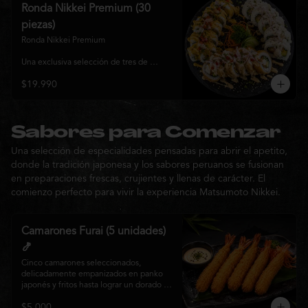
y sabor, ideal para compartir entre 3 y 4 
Ronda Nikkei Premium (30
personas.
piezas)
Ronda Nikkei Premium

Una exclusiva selección de tres de 
nuestros rolls premium, cuidadosamente 
$19.990
elaborados con ingredientes frescos y 
coronados con toppings de inspiración 
nikkei. Una experiencia que combina 
frescura, crocancia y cremosidad, 
pensada para compartir y descubrir la 
Sabores para Comenzar
esencia de Matsumoto Nikkei en cada 
Una selección de especialidades pensadas para abrir el apetito,
bocado.
donde la tradición japonesa y los sabores peruanos se fusionan
en preparaciones frescas, crujientes y llenas de carácter. El
comienzo perfecto para vivir la experiencia Matsumoto Nikkei.
Camarones Furai (5 unidades)
🍤
Cinco camarones seleccionados, 
delicadamente empanizados en panko 
japonés y fritos hasta lograr un dorado 
perfecto. Crujientes por fuera y jugosos 
$5.000
por dentro, acompañados de nuestra 