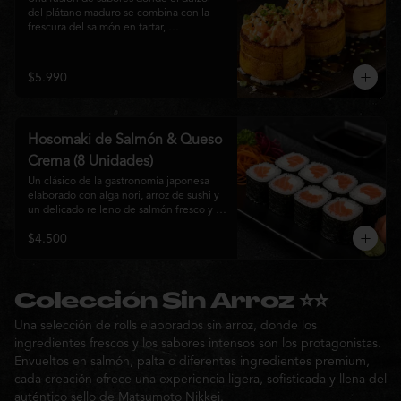
del plátano maduro se combina con la 
frescura del salmón en tartar, 
acompañado de salsa nikkei, cebollín y 
sésamo tostado para una experiencia 
única.
$5.990
Hosomaki de Salmón & Queso
Crema (8 Unidades)
Un clásico de la gastronomía japonesa 
elaborado con alga nori, arroz de sushi y 
un delicado relleno de salmón fresco y 
queso crema. Su combinación de sabores 
$4.500
suaves y textura cremosa ofrece una 
experiencia equilibrada, fresca y 
auténtica en cada bocado.
Colección Sin Arroz ⭐⭐
Una selección de rolls elaborados sin arroz, donde los
ingredientes frescos y los sabores intensos son los protagonistas.
Envueltos en salmón, palta o diferentes ingredientes premium,
cada creación ofrece una experiencia ligera, sofisticada y llena del
auténtico sello de Matsumoto Nikkei.