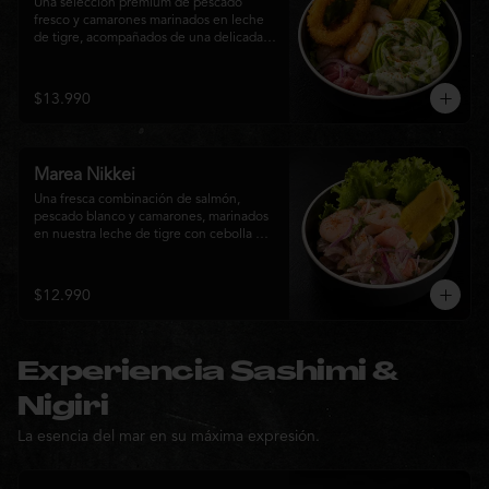
Una selección premium de pescado 
fresco y camarones marinados en leche 
de tigre, acompañados de una delicada 
rosa de palta, aros de calamar crocante y 
chips de plátano. Una creación Nikkei 
que combina frescura, textura y 
$13.990
elegancia en cada bocado.
Marea Nikkei
Una fresca combinación de salmón, 
pescado blanco y camarones, marinados 
en nuestra leche de tigre con cebolla 
morada y cilantro fresco. Acompañado de 
chips de plátano crocante y hojas verdes 
para una experiencia Nikkei llena de 
$12.990
frescura, equilibrio y sabor.
Experiencia Sashimi &
Nigiri
La esencia del mar en su máxima expresión.