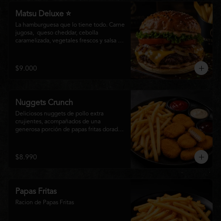
Matsu Deluxe ⭐
La hamburguesa que lo tiene todo. Carne 
jugosa,  queso cheddar, cebolla 
caramelizada, vegetales frescos y salsa 
especial Matsumoto en un suave pan 
brioche. Un clásico irresistible, hecho 
para los amantes de las grandes 
$9.000
hamburguesas.
Nuggets Crunch
Deliciosos nuggets de pollo extra 
crujientes, acompañados de una 
generosa porción de papas fritas doradas 
y servidos con salsa BBQ, mayonesa y 
kétchup. Una combinación clásica, 
irresistible y perfecta para cualquier 
$8.990
ocasión.
Papas Fritas
Racion de Papas Fritas