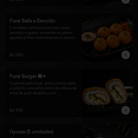
salsa especial de la casa, ideales para 
disfrutar como entrada o para compartir 
con el auténtico sabor de la cocina 
nikkei.
Furai Balls a Elección
5 unidades rellenas a elección: pollo, 
camarón o queso, envueltas en panko 
japonés y fritas hasta alcanzar un dorado 
perfecto. Acompañadas de nuestra salsa 
especial de la casa.
$6.000
Furai Burger 🍔⭐
Crujiente pollo furai, queso crema, palta 
y cebollín, envueltos entre dos discos de 
arroz de sushi dorados y nori. 
Acompañado de nuestra salsa especial 
Matsumoto, una creación que fusiona la 
tradición japonesa con el sabor nikkei en 
$6.990
cada bocado.
Gyozas (5 unidades)