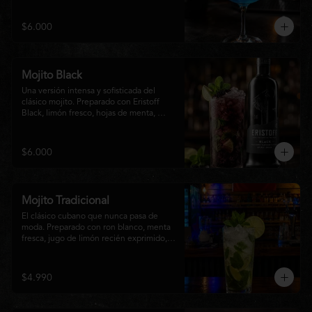
equilibrio entre notas cítricas, dulces y un 
final fresco, ideal para cualquier ocasión.
$6.000
Mojito Black
Una versión intensa y sofisticada del 
clásico mojito. Preparado con Eristoff 
Black, limón fresco, hojas de menta, 
azúcar, hielo frappé y un toque de soda. 
Su sabor a frutos del bosque aporta un 
equilibrio perfecto entre frescura, dulzor 
$6.000
y un ligero toque cítrico, convirtiéndolo 
en un cóctel refrescante y diferente.
Mojito Tradicional
El clásico cubano que nunca pasa de 
moda. Preparado con ron blanco, menta 
fresca, jugo de limón recién exprimido, 
azúcar, agua con gas y abundante hielo 
triturado. Un cóctel refrescante, 
aromático y perfectamente equilibrado, 
$4.990
ideal para disfrutar en cualquier ocasión.