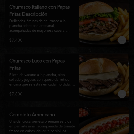
auténtico
Churrasco Italiano con Papas
Fritas Descripción
Delicadas láminas de churrasco a la 
plancha sobre pan artesanal, 
acompañadas de mayonesa casera, 
tomate fresco, palta cremosa y lechuga 
$7.400
crocante. Servido con una generosa 
porción de papas fritas doradas y 
crujientes
Churrasco Luco con Papas
Fritas
Filete de vacuno a la plancha, bien 
sellado y jugoso, con queso derretido 
encima que se estira en cada mordida. 
Todo servido en pan marraqueta caliente 
$7.800
y crujiente. Simple, directo y 
contundente.El nombre "Luco" viene del 
Bar Lúgano en Santiago. Es para los que 
aman carne + queso y nada más.
Completo Americano
Una deliciosa vienesa premium servida 
en pan artesanal, acompañada de tomate 
fresco en cubos, chucrut, pepinillos 