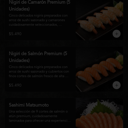
Nigiri de Camarón Premium (5
Unidades)
Cinco delicados nigiris preparados con 
arroz de sushi sazonado y camarones 
cuidadosamente seleccionados, 
elaborados al estilo tradicional japonés. 
$5.490
Su textura suave, frescura y sabor natural 
crean una experiencia equilibrada y 
refinada, perfecta para los amantes de la 
cocina Nikkei.
Nigiri de Salmón Premium (5
Unidades)
Cinco delicados nigiris preparados con 
arroz de sushi sazonado y cubiertos con 
finos cortes de salmón fresco de alta 
calidad. Una propuesta clásica de la 
$5.490
gastronomía japonesa que destaca por su 
frescura, suavidad y equilibrio, ideal para 
quienes disfrutan del sabor auténtico del 
salmón.
Sashimi Matsumoto
Una selección de 9 cortes de salmón o 
atún premium, cuidadosamente 
laminados para ofrecer una experiencia 
auténtica y llena de frescura.