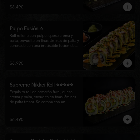
creando un equilibrio perfecto entre 
$6.490
frescura, cremosidad y crocancia en cada 
bocado.
Pulpo Fusión ⭐
Roll relleno con pulpo, queso crema y 
palta, envuelto en finas láminas de palta y 
coronado con una irresistible fusión de 
salsa acevichada y huancaína. Finalizado 
con cebollín fresco, sésamo tostado y 
láminas de pulpo, ofreciendo una 
$6.990
combinación perfecta entre frescura, 
cremosidad
Supreme Nikkei Roll ⭐⭐⭐⭐⭐
Exquisito roll de camarón furai, queso 
crema y palta, envuelto en finas láminas 
de palta fresca. Se corona con un 
delicado ceviche de atún preparado al 
estilo nikkei, creando una armoniosa 
fusión de texturas, frescura y sabores que 
$6.490
resaltan la esencia del Pacífico.