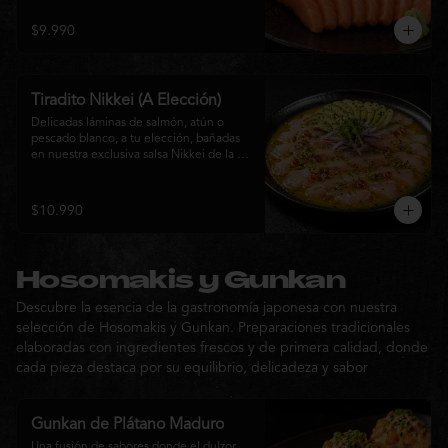
$9.990
Tiradito Nikkei (A Elección)
Delicadas láminas de salmón, atún o 
pescado blanco, a tu elección, bañadas 
en nuestra exclusiva salsa Nikkei de la 
casa. Su equilibrio entre cítricos, ají y 
notas orientales se complementa con 
palta, cebolla morada, ají fresco, brotes y 
$10.990
sésamo, ofreciendo una experiencia 
fresca, sofisticada y llena de sabor.
Hosomakis y Gunkan
Descubre la esencia de la gastronomía japonesa con nuestra
selección de Hosomakis y Gunkan. Preparaciones tradicionales
elaboradas con ingredientes frescos y de primera calidad, donde
cada pieza destaca por su equilibrio, delicadeza y sabor
Gunkan de Plátano Maduro
Una fusión de sabores donde el dulzor 