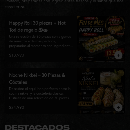
limitado, preparadas con ingredientes frescos y el sabor que nos
caracteriza.
Happy Roll 30 piezas + Hot
Tori de regalo 🎁🍣
Una selección de 30 piezas con algunos 
de nuestros rolls más pedidos, 
preparados al momento con ingredientes 
frescos y el auténtico estilo de 
$13.990
Matsumoto Nikkei. Una promoción 
pensada para compartir y disfrutar de una 
gran variedad de sabores.

Incluye un Hot Tori de regalo (10 piezas): 
Noche Nikkei – 30 Piezas &
un roll crujiente relleno de pollo, queso 
Cócteles
crema y cebollín, frito en panko hasta 
obtener un dorado perfecto y una 
Descubre el equilibrio perfecto entre la 
textura irresistible.
cocina nikkei y la coctelería clásica. 
Disfruta de una selección de 30 piezas 
premium preparadas con ingredientes 
$24.990
frescos, acompañadas de 2 Pisco Sour o 
2 Mojitos Clásicos. Una experiencia 
pensada para compartir, celebrar y 
disfrutar de los sabores que hacen única 
a Matsumoto Nikkei.

DESTACADOS