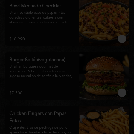
disfrutan las hamburguesas gourmet.
Bowl Mechado Cheddar
Una irresistible base de papas fritas 
doradas y crujientes, cubierta con 
abundante carne mechada cocinada 
lentamente, bañada en cremosa salsa 
cheddar, tomate fresco en cubos y un 
toque de cebollín que aporta frescura y 
$10.990
color. Un bowl abundante, perfecto para 
compartir... o disfrutar por completo.
Burger Seitán(vegetariana)
Una hamburguesa gourmet de 
inspiración Nikkei elaborada con un 
jugoso medallón de seitán a la plancha, 
cebolla caramelizada, lechuga fresca, 
tomate,  y mayonesa de la casa, servida 
en pan brioche tostado. Una opción 
$7.500
100% vegetal que destaca por su textura, 
sabor intenso y equilibrio perfecto entre 
lo dulce, lo fresco y lo umami. Ideal para 
quienes buscan una experiencia 
Chicken Fingers con Papas
diferente sin renunciar al sabor.
Fritas
Crujientes tiras de pechuga de pollo 
apanadas y doradas a la perfección, con 