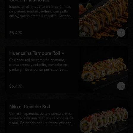
Golden Plátano Rol
Exquisito roll envuelto en finas láminas 
de plátano maduro, relleno con pollo 
crispy, queso crema y cebollín. Bañado 
con una cremosa salsa fuji y un toque de 
salsa teriyaki, finalizado con sésamo 
tostado y cebollín fresco. Una 
$6.490
combinación perfecta entre el dulzor del 
plátano y los intensos sabores de la 
cocina nikkei.
Huancaína Tempura Roll ⭐
Crujiente roll de camarón apanado, 
queso crema y cebollín, envuelto en 
panko y frito al punto perfecto. Se 
corona con salmón y pescado blanco en 
tempura, finas láminas de cebolla morada 
y una sedosa salsa huancaína, finalizada 
$6.490
con toques de pimentón rojo fresco que 
aportan equilibrio, color y un auténtico 
carácter nikkei.
Nikkei Ceviche Roll
Camarón apanado, palta y queso crema 
envueltos en una delicada capa de arroz 
y nori. Coronado con un fresco ceviche 
nikkei de salmón y pescado blanco, 
cebolla morada y nuestra salsa especial, 