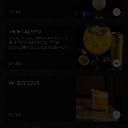
su inconfundible sabor dulce lo 
convierten en la elección perfecta para 
disfrutar de un momento de relajo o 
$7.000
acompañar la experiencia gastronómica 
de Matsumoto Nikkei. 🍍🥥
TROPICAL GYN
HIELO JUGO DE NARANJA GYM RED 
BULL TROPICAL Y TOQUUES DE 
GRANADINA DECORADO CON MENTA 
Y TROZOS DE FRUTA A 
DISPONIBILIDAD
$7.000
WHISKY SOUR
$6.000