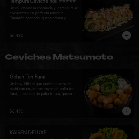
Tempura Ceviche Roll ⭐⭐⭐⭐⭐
Un roll donde la crocancia y la frescura se 
encuentran en perfecta armonía. 
Camarón apanado, queso crema y 
cebollín, envueltos en panko y fritos 
hasta alcanzar un dorado perfecto. Se 
corona con salmón y pescado blanco en 
$6.490
tempura, cebolla morada, una sedosa 
salsa acevichada, cilantro fresco y 
delicados toques de pimentón rojo, 
logrando una experiencia intensa, 
Ceviches Matsumoto
equilibrada y auténticamente nikkei.
Gohan Tori Furai
Un bowl Nikkei que combina arroz de 
sushi con crujientes trozos de pollo tori 
furai,  , abanico de palta fresca, queso 
crema y cebollín, terminado con semillas 
de sésamo. Una fusión de texturas y 
sabores que equilibra lo crocante, lo 
$6.490
fresco y lo cremoso en cada bocado. 
Ideal para quienes buscan una comida 
completa y llena de sabor.
KAISEN DELUXE