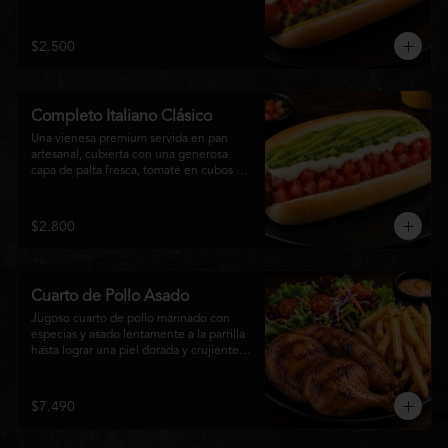
relish, mostaza y una generosa capa de 
mayonesa casera.
$2.500
Completo Italiano Clásico
Una vienesa premium servida en pan 
artesanal, cubierta con una generosa 
capa de palta fresca, tomate en cubos y 
mayonesa casera. Un clásico chileno 
preparado con ingredientes frescos, 
cremoso, sabroso y perfecto para 
$2.800
disfrutar en cualquier momento.
Cuarto de Pollo Asado
Jugoso cuarto de pollo marinado con 
especias y asado lentamente a la parrilla 
hasta lograr una piel dorada y crujiente. 
Acompañado de una generosa porción 
de papas fritas y una fresca ensalada de 
lechuga, tomate y vegetales de 
$7.490
temporada. Un plato clásico, abundante y 
lleno de sabor, ideal para disfrutar en 
cualquier momento.