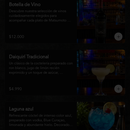
Botella de Vino
Descubre nuestra selección de vinos 
cuidadosamente elegidos para 
acompañar cada plato de Matsumoto 
Nikkei. Contamos con opciones de vinos 
tintos, blancos
$12.000
Daiquirí Tradicional
Un clásico de la coctelería preparado con 
ron blanco, jugo de limón recién 
exprimido y un toque de azúcar, 
mezclado con hielo frappé hasta lograr 
una textura suave y refrescante. Un 
cóctel equilibrado, de notas cítricas y 
$4.990
sabor intenso, perfecto para disfrutar en 
cualquier ocasión o acompañar la 
experiencia gastronómica de Matsumoto 
Nikkei.
Laguna azul
Refrescante cóctel de intenso color azul, 
preparado con vodka, Blue Curaçao, 
limonada y abundante hielo. Decorado 
con una rodaja de limón , ofrece un 