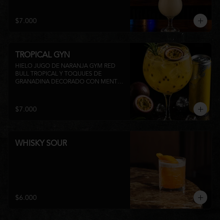
su inconfundible sabor dulce lo 
convierten en la elección perfecta para 
disfrutar de un momento de relajo o 
$7.000
acompañar la experiencia gastronómica 
de Matsumoto Nikkei. 🍍🥥
TROPICAL GYN
HIELO JUGO DE NARANJA GYM RED 
BULL TROPICAL Y TOQUUES DE 
GRANADINA DECORADO CON MENTA 
Y TROZOS DE FRUTA A 
DISPONIBILIDAD
$7.000
WHISKY SOUR
$6.000