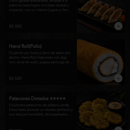
Cinco gyozas artesanales, selladas a la 
plancha hasta lograr una base dorada y 
crujiente, con un interior jugoso y lleno 
de sabor. Acompañadas de una delicada 
salsa oriental de la casa, son el equilibrio 
perfecto entre tradición japonesa y la 
$5.000
esencia de la cocina nikkei, ideales para 
comenzar una experiencia gastronómica 
única.
Hand Roll(Pollo)
Crujiente por fuera y lleno de sabor por 
dentro. Hand Roll elaborado con alga 
nori, arroz de sushi, jugosa pechuga de 
pollo crispy y queso crema, envuelto en 
una fina capa dorada y crocante. Una 
combinación perfecta de textura y 
$3.500
cremosidad que convierte este clásico en 
una experiencia irresistible.
Patacones Dorados ⭐⭐⭐⭐⭐
Crujientes patacones de plátano verde, 
fritos hasta alcanzar un dorado perfecto y 
una textura irresistible. Acompañados de 
nuestra salsa especial de la casa, son el 
complemento ideal para compartir o 
disfrutar como entrada con el auténtico 