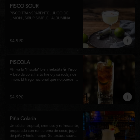
PISCO SOUR
PISCO TRANSPARENTE , JUGO DE 
LIMON , SIRUP SIMPLE , ALBUMINA
$4.990
PISCOLA
Ahí va la *Piscola* bien heladita 🥃 Pisco 
+ bebida cola, harto hielo y su rodaja de 
limón. El trago nacional que no puede 
faltar en ninguna junta. Clásico de barra 
chilena.
$4.990
Piña Colada
Un cóctel tropical, cremoso y refrescante, 
preparado con ron, crema de coco, jugo 
de piña y hielo frappé. Su textura suave y 