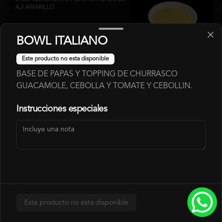
AJI AMARILLO
BOWL ITALIANO
$700
Este producto no esta disponible
BASE DE PAPAS Y TOPPING DE CHURRASCO
SALSA LOVE
GUACAMOLE, CEBOLLA Y TOMATE Y CEBOLLIN.
SALSA ROJA A BASE DE PIMENTON 
ASADOS.
Instrucciones especiales
$700
SALSA SPÍCY
SALSA LEVEMENTE PICANTE
Este producto no esta disponible
$700