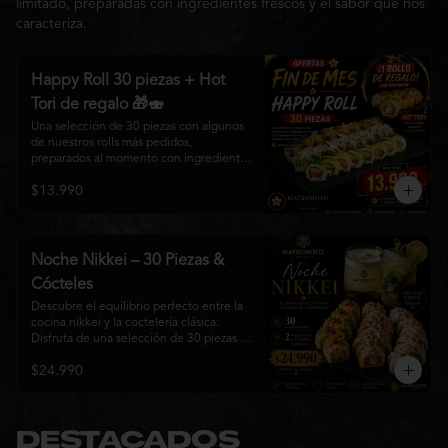
limitado, preparadas con ingredientes frescos y el sabor que nos
caracteriza.
Happy Roll 30 piezas + Hot
Tori de regalo 🎁🍣
Una selección de 30 piezas con algunos 
de nuestros rolls más pedidos, 
preparados al momento con ingredientes 
frescos y el auténtico estilo de 
$13.990
Matsumoto Nikkei. Una promoción 
pensada para compartir y disfrutar de una 
gran variedad de sabores.

Incluye un Hot Tori de regalo (10 piezas): 
Noche Nikkei – 30 Piezas &
un roll crujiente relleno de pollo, queso 
Cócteles
crema y cebollín, frito en panko hasta 
obtener un dorado perfecto y una 
Descubre el equilibrio perfecto entre la 
textura irresistible.
cocina nikkei y la coctelería clásica. 
Disfruta de una selección de 30 piezas 
premium preparadas con ingredientes 
$24.990
frescos, acompañadas de 2 Pisco Sour o 
2 Mojitos Clásicos. Una experiencia 
pensada para compartir, celebrar y 
disfrutar de los sabores que hacen única 
a Matsumoto Nikkei.

DESTACADOS