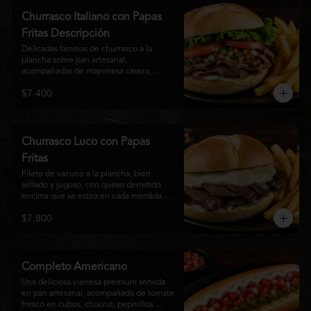
auténtico
Churrasco Italiano con Papas
Fritas Descripción
Delicadas láminas de churrasco a la 
plancha sobre pan artesanal, 
acompañadas de mayonesa casera, 
tomate fresco, palta cremosa y lechuga 
$7.400
crocante. Servido con una generosa 
porción de papas fritas doradas y 
crujientes
Churrasco Luco con Papas
Fritas
Filete de vacuno a la plancha, bien 
sellado y jugoso, con queso derretido 
encima que se estira en cada mordida. 
Todo servido en pan marraqueta caliente 
$7.800
y crujiente. Simple, directo y 
contundente.El nombre "Luco" viene del 
Bar Lúgano en Santiago. Es para los que 
aman carne + queso y nada más.
Completo Americano
Una deliciosa vienesa premium servida 
en pan artesanal, acompañada de tomate 
fresco en cubos, chucrut, pepinillos 