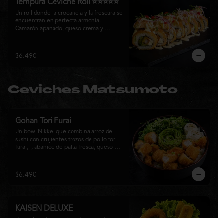
Tempura Ceviche Roll ⭐⭐⭐⭐⭐
Un roll donde la crocancia y la frescura se 
encuentran en perfecta armonía. 
Camarón apanado, queso crema y 
cebollín, envueltos en panko y fritos 
hasta alcanzar un dorado perfecto. Se 
corona con salmón y pescado blanco en 
$6.490
tempura, cebolla morada, una sedosa 
salsa acevichada, cilantro fresco y 
delicados toques de pimentón rojo, 
logrando una experiencia intensa, 
Ceviches Matsumoto
equilibrada y auténticamente nikkei.
Gohan Tori Furai
Un bowl Nikkei que combina arroz de 
sushi con crujientes trozos de pollo tori 
furai,  , abanico de palta fresca, queso 
crema y cebollín, terminado con semillas 
de sésamo. Una fusión de texturas y 
sabores que equilibra lo crocante, lo 
$6.490
fresco y lo cremoso en cada bocado. 
Ideal para quienes buscan una comida 
completa y llena de sabor.
KAISEN DELUXE