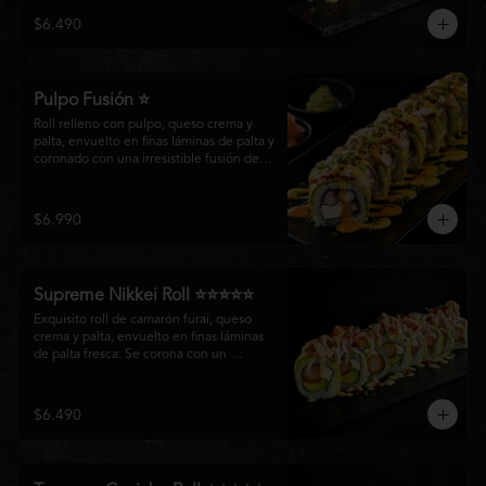
creando un equilibrio perfecto entre 
$6.490
frescura, cremosidad y crocancia en cada 
bocado.
Pulpo Fusión ⭐
Roll relleno con pulpo, queso crema y 
palta, envuelto en finas láminas de palta y 
coronado con una irresistible fusión de 
salsa acevichada y huancaína. Finalizado 
con cebollín fresco, sésamo tostado y 
láminas de pulpo, ofreciendo una 
$6.990
combinación perfecta entre frescura, 
cremosidad
Supreme Nikkei Roll ⭐⭐⭐⭐⭐
Exquisito roll de camarón furai, queso 
crema y palta, envuelto en finas láminas 
de palta fresca. Se corona con un 
delicado ceviche de atún preparado al 
estilo nikkei, creando una armoniosa 
fusión de texturas, frescura y sabores que 
$6.490
resaltan la esencia del Pacífico.