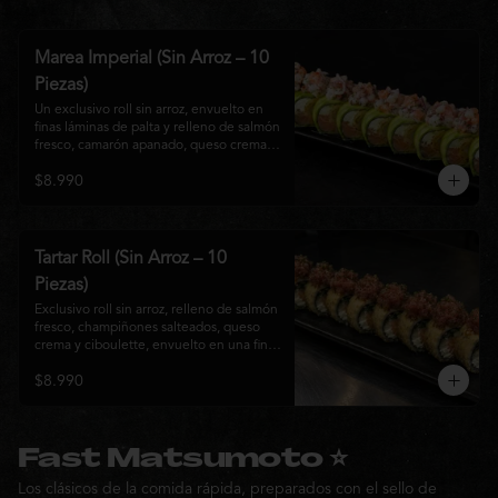
Marea Imperial (Sin Arroz – 10
Piezas)
Un exclusivo roll sin arroz, envuelto en 
finas láminas de palta y relleno de salmón 
fresco, camarón apanado, queso crema y 
cebollín. Coronado con un delicado 
$8.990
ceviche mixto marinado en leche de 
tigre, cebolla morada, cilantro y un sutil 
toque de ají, creando una combinación 
perfecta entre frescura, cremosidad y 
crocancia. Una creación premium que 
Tartar Roll (Sin Arroz – 10
representa la esencia de la cocina Nikkei.
Piezas)
Exclusivo roll sin arroz, relleno de salmón 
fresco, champiñones salteados, queso 
crema y ciboulette, envuelto en una fina 
capa crocante. Coronado con un 
$8.990
delicado tartar de atún fresco sazonado 
con salsa Nikkei, cebollín y un toque de 
sésamo, logrando una combinación 
perfecta entre cremosidad, frescura y 
textura en cada bocado.
Fast Matsumoto ⭐
Los clásicos de la comida rápida, preparados con el sello de