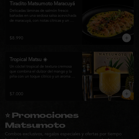
Tiradito Matsumoto Maracuyá
Delicadas láminas de salmón fresco 
bañadas en una sedosa salsa acevichada 
de maracuyá, con notas cítricas y un 
equilibrio perfecto entre dulzor y acidez. 
Terminado con alcaparras, finas rodajas 
de ají rojo, aceite de cilantro, brotes 
$8.990
frescos y pimienta recién molida. Un 
plato ligero, elegante y lleno de frescura 
que representa la esencia de la cocina 
nikkei.
Tropical Matsu ☀️
Un cóctel tropical de textura cremosa 
que combina el dulzor del mango y la 
piña con un toque cítrico y un aroma 
fresco de menta. Refrescante, exótico y 
perfecto para disfrutar junto a la cocina 
nikkei de Matsumoto.
$7.000
⭐ Promociones
Matsumoto
Combos exclusivos, regalos especiales y ofertas por tiempo