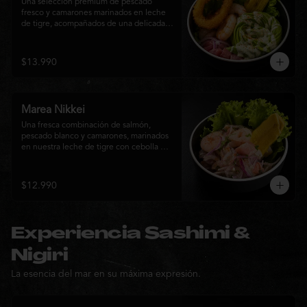
Una selección premium de pescado 
fresco y camarones marinados en leche 
de tigre, acompañados de una delicada 
rosa de palta, aros de calamar crocante y 
chips de plátano. Una creación Nikkei 
que combina frescura, textura y 
$13.990
elegancia en cada bocado.
Marea Nikkei
Una fresca combinación de salmón, 
pescado blanco y camarones, marinados 
en nuestra leche de tigre con cebolla 
morada y cilantro fresco. Acompañado de 
chips de plátano crocante y hojas verdes 
para una experiencia Nikkei llena de 
$12.990
frescura, equilibrio y sabor.
Experiencia Sashimi &
Nigiri
La esencia del mar en su máxima expresión.