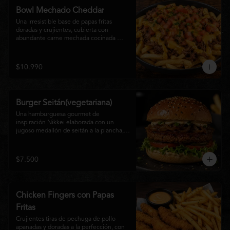
disfrutan las hamburguesas gourmet.
Bowl Mechado Cheddar
Una irresistible base de papas fritas 
doradas y crujientes, cubierta con 
abundante carne mechada cocinada 
lentamente, bañada en cremosa salsa 
cheddar, tomate fresco en cubos y un 
toque de cebollín que aporta frescura y 
$10.990
color. Un bowl abundante, perfecto para 
compartir... o disfrutar por completo.
Burger Seitán(vegetariana)
Una hamburguesa gourmet de 
inspiración Nikkei elaborada con un 
jugoso medallón de seitán a la plancha, 
cebolla caramelizada, lechuga fresca, 
tomate,  y mayonesa de la casa, servida 
en pan brioche tostado. Una opción 
$7.500
100% vegetal que destaca por su textura, 
sabor intenso y equilibrio perfecto entre 
lo dulce, lo fresco y lo umami. Ideal para 
quienes buscan una experiencia 
Chicken Fingers con Papas
diferente sin renunciar al sabor.
Fritas
Crujientes tiras de pechuga de pollo 
apanadas y doradas a la perfección, con 