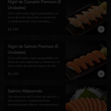
Nigiri de Camarón Premium (5
Unidades)
Cinco delicados nigiris preparados con 
arroz de sushi sazonado y camarones 
cuidadosamente seleccionados, 
elaborados al estilo tradicional japonés. 
$5.490
Su textura suave, frescura y sabor natural 
crean una experiencia equilibrada y 
refinada, perfecta para los amantes de la 
cocina Nikkei.
Nigiri de Salmón Premium (5
Unidades)
Cinco delicados nigiris preparados con 
arroz de sushi sazonado y cubiertos con 
finos cortes de salmón fresco de alta 
calidad. Una propuesta clásica de la 
$5.490
gastronomía japonesa que destaca por su 
frescura, suavidad y equilibrio, ideal para 
quienes disfrutan del sabor auténtico del 
salmón.
Sashimi Matsumoto
Una selección de 9 cortes de salmón o 
atún premium, cuidadosamente 
laminados para ofrecer una experiencia 
auténtica y llena de frescura.