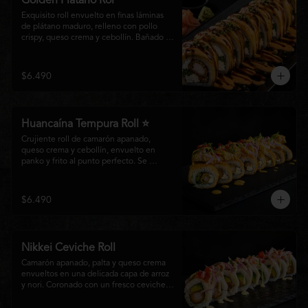
Golden Plátano Rol
Exquisito roll envuelto en finas láminas 
de plátano maduro, relleno con pollo 
crispy, queso crema y cebollín. Bañado 
con una cremosa salsa fuji y un toque de 
salsa teriyaki, finalizado con sésamo 
tostado y cebollín fresco. Una 
$6.490
combinación perfecta entre el dulzor del 
plátano y los intensos sabores de la 
cocina nikkei.
Huancaína Tempura Roll ⭐
Crujiente roll de camarón apanado, 
queso crema y cebollín, envuelto en 
panko y frito al punto perfecto. Se 
corona con salmón y pescado blanco en 
tempura, finas láminas de cebolla morada 
y una sedosa salsa huancaína, finalizada 
$6.490
con toques de pimentón rojo fresco que 
aportan equilibrio, color y un auténtico 
carácter nikkei.
Nikkei Ceviche Roll
Camarón apanado, palta y queso crema 
envueltos en una delicada capa de arroz 
y nori. Coronado con un fresco ceviche 
nikkei de salmón y pescado blanco, 
cebolla morada y nuestra salsa especial, 