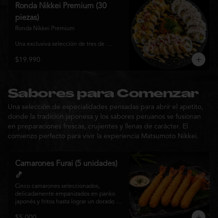
y sabor, ideal para compartir entre 3 y 4 
Ronda Nikkei Premium (30
personas.
piezas)
Ronda Nikkei Premium

Una exclusiva selección de tres de 
nuestros rolls premium, cuidadosamente 
$19.990
elaborados con ingredientes frescos y 
coronados con toppings de inspiración 
nikkei. Una experiencia que combina 
frescura, crocancia y cremosidad, 
pensada para compartir y descubrir la 
Sabores para Comenzar
esencia de Matsumoto Nikkei en cada 
Una selección de especialidades pensadas para abrir el apetito,
bocado.
donde la tradición japonesa y los sabores peruanos se fusionan
en preparaciones frescas, crujientes y llenas de carácter. El
comienzo perfecto para vivir la experiencia Matsumoto Nikkei.
Camarones Furai (5 unidades)
🍤
Cinco camarones seleccionados, 
delicadamente empanizados en panko 
japonés y fritos hasta lograr un dorado 
perfecto. Crujientes por fuera y jugosos 
$5.000
por dentro, acompañados de nuestra 