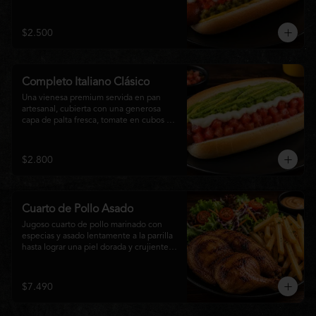
relish, mostaza y una generosa capa de 
mayonesa casera.
$2.500
Completo Italiano Clásico
Una vienesa premium servida en pan 
artesanal, cubierta con una generosa 
capa de palta fresca, tomate en cubos y 
mayonesa casera. Un clásico chileno 
preparado con ingredientes frescos, 
cremoso, sabroso y perfecto para 
$2.800
disfrutar en cualquier momento.
Cuarto de Pollo Asado
Jugoso cuarto de pollo marinado con 
especias y asado lentamente a la parrilla 
hasta lograr una piel dorada y crujiente. 
Acompañado de una generosa porción 
de papas fritas y una fresca ensalada de 
lechuga, tomate y vegetales de 
$7.490
temporada. Un plato clásico, abundante y 
lleno de sabor, ideal para disfrutar en 
cualquier momento.