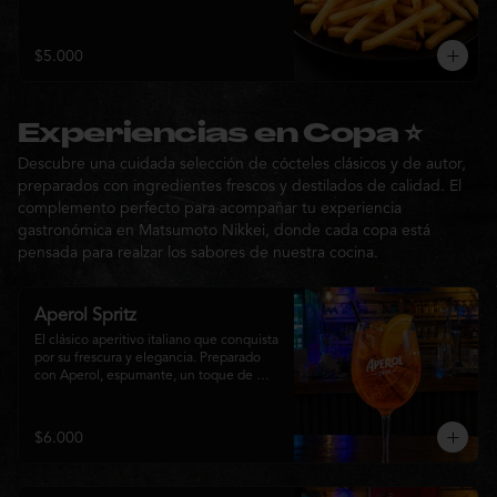
$5.000
Experiencias en Copa ⭐
Descubre una cuidada selección de cócteles clásicos y de autor,
preparados con ingredientes frescos y destilados de calidad. El
complemento perfecto para acompañar tu experiencia
gastronómica en Matsumoto Nikkei, donde cada copa está
pensada para realzar los sabores de nuestra cocina.
Aperol Spritz
El clásico aperitivo italiano que conquista 
por su frescura y elegancia. Preparado 
con Aperol, espumante, un toque de 
agua con gas, abundante hielo y una 
rodaja de naranja fresca. Un cóctel ligero, 
refrescante y de notas cítricas, perfecto 
$6.000
para disfrutar antes de la comida o 
acompañar la experiencia gastronómica 
de Matsumoto Nikkei.