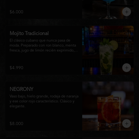
equilibrio entre notas cítricas, dulces y un 
final fresco, ideal para cualquier ocasión.
$6.000
Mojito Tradicional
El clásico cubano que nunca pasa de 
moda. Preparado con ron blanco, menta 
fresca, jugo de limón recién exprimido, 
azúcar, agua con gas y abundante hielo 
triturado. Un cóctel refrescante, 
aromático y perfectamente equilibrado, 
$4.990
ideal para disfrutar en cualquier ocasión.
NEGRONY
Vaso bajo, hielo grande, rodaja de naranja 
y ese color rojo característico. Clásico y 
elegante.
$8.000