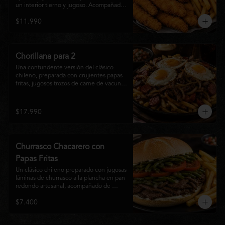
un interior tierno y jugoso. Acompañadas 
de una generosa porción de papas fritas 
$11.990
doradas y una salsa a elección. Un clásico 
irresistible, perfecto para compartir o 
disfrutar como una comida llena de sabor 
y crocancia.
Chorillana para 2
Una contundente versión del clásico 
chileno, preparada con crujientes papas 
fritas, jugosos trozos de carne de vacuno 
salteados al punto, chorizo grillado, 
cebolla caramelizada y coronada con tres 
huevos fritos de yema cremosa. Un plato 
$17.990
perfecto para compartir y disfrutar con 
una cerveza bien helada o tu cóctel 
favorito. Ideal para 2 a 4 personas.
Churrasco Chacarero con
Papas Fritas
Un clásico chileno preparado con jugosas 
láminas de churrasco a la plancha en pan 
redondo artesanal, acompañado de 
abundantes porotos verdes salteados, 
$7.400
frescas rodajas de tomate, mayonesa 
casera y una generosa porción de papas 
fritas doradas y crujientes. Sabor 