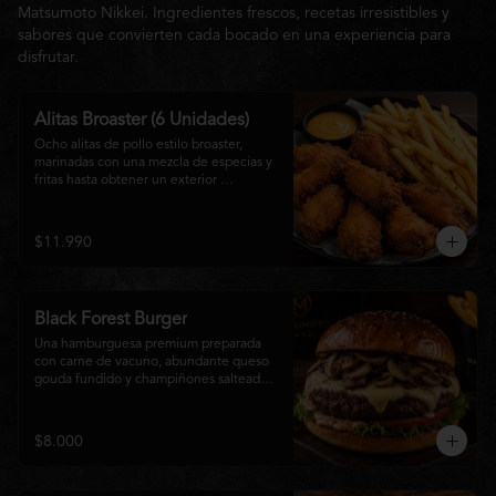
Matsumoto Nikkei. Ingredientes frescos, recetas irresistibles y
sabores que convierten cada bocado en una experiencia para
disfrutar.
Alitas Broaster (6 Unidades)
Ocho alitas de pollo estilo broaster, 
marinadas con una mezcla de especias y 
fritas hasta obtener un exterior 
irresistiblemente crujiente y un interior 
tierno y jugoso. Acompañadas de una 
generosa porción de papas fritas doradas 
$11.990
y una salsa a elección. El picoteo 
perfecto para compartir o disfrutar sin 
límites.
Black Forest Burger
Una hamburguesa premium preparada 
con carne de vacuno, abundante queso 
gouda fundido y champiñones salteados 
en mantequilla, acompañados de 
lechuga fresca, tomate, mayonesa casera 
y nuestra exclusiva salsa Matsumoto, 
$8.000
todo servido en un suave pan brioche 
tostado. Una combinación cremosa, 
intensa y llena de sabor para quienes 