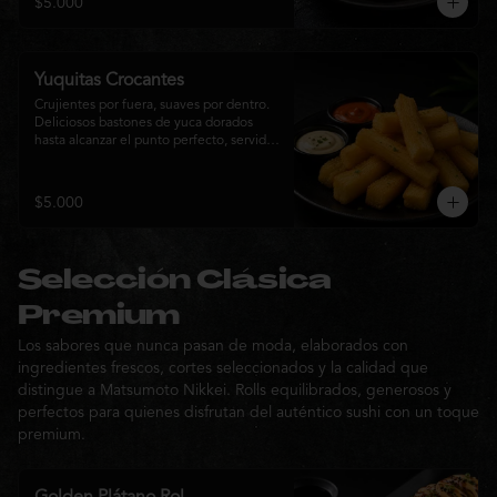
$5.000
sabor de la cocina nikkei.
Yuquitas Crocantes
Crujientes por fuera, suaves por dentro. 
Deliciosos bastones de yuca dorados 
hasta alcanzar el punto perfecto, servidos 
con una selección de salsas de la casa. 
Un acompañamiento irresistible para 
compartir o complementar cualquier 
$5.000
experiencia Matsumoto Nikkei.
Selección Clásica
Premium
Los sabores que nunca pasan de moda, elaborados con
ingredientes frescos, cortes seleccionados y la calidad que
distingue a Matsumoto Nikkei. Rolls equilibrados, generosos y
perfectos para quienes disfrutan del auténtico sushi con un toque
premium.