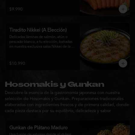
$9.990
Tiradito Nikkei (A Elección)
Delicadas láminas de salmón, atún o 
pescado blanco, a tu elección, bañadas 
en nuestra exclusiva salsa Nikkei de la 
casa. Su equilibrio entre cítricos, ají y 
notas orientales se complementa con 
palta, cebolla morada, ají fresco, brotes y 
$10.990
sésamo, ofreciendo una experiencia 
fresca, sofisticada y llena de sabor.
Hosomakis y Gunkan
Descubre la esencia de la gastronomía japonesa con nuestra
selección de Hosomakis y Gunkan. Preparaciones tradicionales
elaboradas con ingredientes frescos y de primera calidad, donde
cada pieza destaca por su equilibrio, delicadeza y sabor
Gunkan de Plátano Maduro
Una fusión de sabores donde el dulzor 