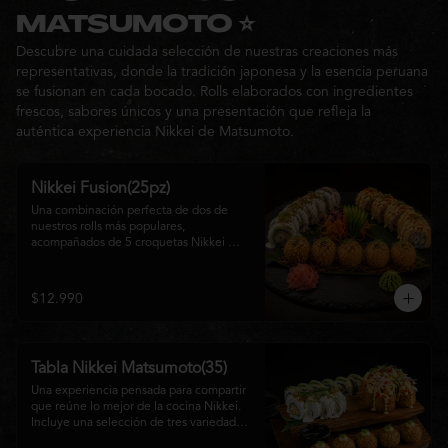
Ideal para: una cita, una salida con 
MATSUMOTO ⭐
amigos o una noche especial llena de 
Descubre una cuidada selección de nuestras creaciones más
sabor y buena compañía.
representativas, donde la tradición japonesa y la esencia peruana
se fusionan en cada bocado. Rolls elaborados con ingredientes
frescos, sabores únicos y una presentación que refleja la
auténtica experiencia Nikkei de Matsumoto.
Nikkei Fusion(25pz)
Una combinación perfecta de dos de 
nuestros rolls más populares, 
acompañados de 5 croquetas Nikkei 
doradas y crujientes, rellenas de queso 
crema y salmón, servidas con una 
cremosa salsa de la casa. Una tabla que 
$12.990
reúne diferentes texturas y sabores, ideal 
para compartir y disfrutar de la auténtica 
fusión de la cocina japonesa con 
inspiración peruana.
Tabla Nikkei Matsumoto(35)
Una experiencia pensada para compartir 
que reúne lo mejor de la cocina Nikkei. 
Incluye una selección de tres variedades 
de rolls cuidadosamente preparados, 