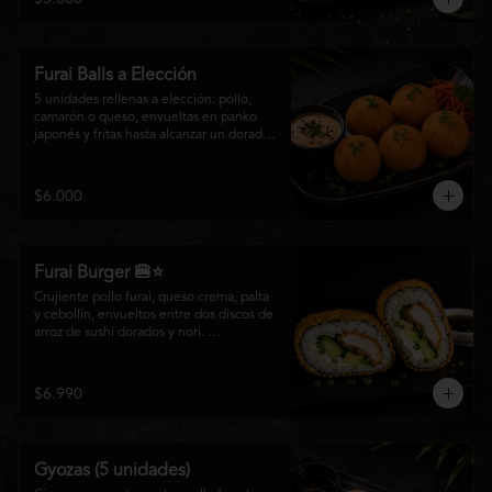
salsa especial de la casa, ideales para 
disfrutar como entrada o para compartir 
con el auténtico sabor de la cocina 
nikkei.
Furai Balls a Elección
5 unidades rellenas a elección: pollo, 
camarón o queso, envueltas en panko 
japonés y fritas hasta alcanzar un dorado 
perfecto. Acompañadas de nuestra salsa 
especial de la casa.
$6.000
Furai Burger 🍔⭐
Crujiente pollo furai, queso crema, palta 
y cebollín, envueltos entre dos discos de 
arroz de sushi dorados y nori. 
Acompañado de nuestra salsa especial 
Matsumoto, una creación que fusiona la 
tradición japonesa con el sabor nikkei en 
$6.990
cada bocado.
Gyozas (5 unidades)