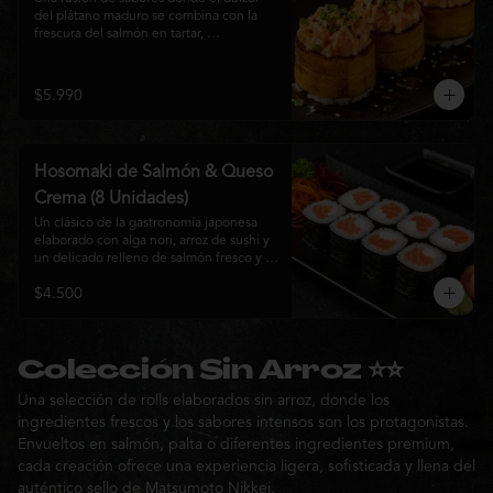
del plátano maduro se combina con la 
frescura del salmón en tartar, 
acompañado de salsa nikkei, cebollín y 
sésamo tostado para una experiencia 
única.
$5.990
Hosomaki de Salmón & Queso
Crema (8 Unidades)
Un clásico de la gastronomía japonesa 
elaborado con alga nori, arroz de sushi y 
un delicado relleno de salmón fresco y 
queso crema. Su combinación de sabores 
$4.500
suaves y textura cremosa ofrece una 
experiencia equilibrada, fresca y 
auténtica en cada bocado.
Colección Sin Arroz ⭐⭐
Una selección de rolls elaborados sin arroz, donde los
ingredientes frescos y los sabores intensos son los protagonistas.
Envueltos en salmón, palta o diferentes ingredientes premium,
cada creación ofrece una experiencia ligera, sofisticada y llena del
auténtico sello de Matsumoto Nikkei.