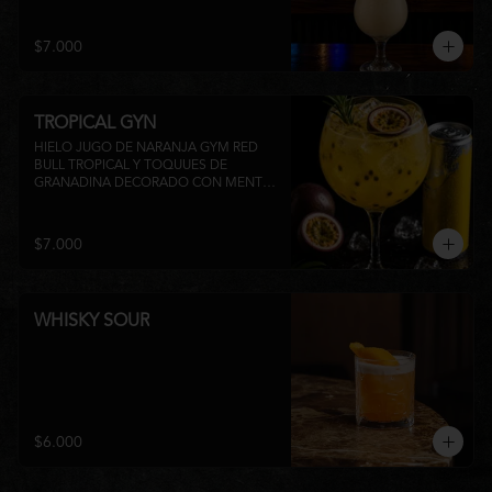
su inconfundible sabor dulce lo 
convierten en la elección perfecta para 
disfrutar de un momento de relajo o 
$7.000
acompañar la experiencia gastronómica 
de Matsumoto Nikkei. 🍍🥥
TROPICAL GYN
HIELO JUGO DE NARANJA GYM RED 
BULL TROPICAL Y TOQUUES DE 
GRANADINA DECORADO CON MENTA 
Y TROZOS DE FRUTA A 
DISPONIBILIDAD
$7.000
WHISKY SOUR
$6.000