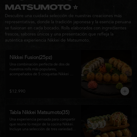
Ideal para: una cita, una salida con 
MATSUMOTO ⭐
amigos o una noche especial llena de 
Descubre una cuidada selección de nuestras creaciones más
sabor y buena compañía.
representativas, donde la tradición japonesa y la esencia peruana
se fusionan en cada bocado. Rolls elaborados con ingredientes
frescos, sabores únicos y una presentación que refleja la
auténtica experiencia Nikkei de Matsumoto.
Nikkei Fusion(25pz)
Una combinación perfecta de dos de 
nuestros rolls más populares, 
acompañados de 5 croquetas Nikkei 
doradas y crujientes, rellenas de queso 
crema y salmón, servidas con una 
cremosa salsa de la casa. Una tabla que 
$12.990
reúne diferentes texturas y sabores, ideal 
para compartir y disfrutar de la auténtica 
fusión de la cocina japonesa con 
inspiración peruana.
Tabla Nikkei Matsumoto(35)
Una experiencia pensada para compartir 
que reúne lo mejor de la cocina Nikkei. 
Incluye una selección de tres variedades 
de rolls cuidadosamente preparados, 