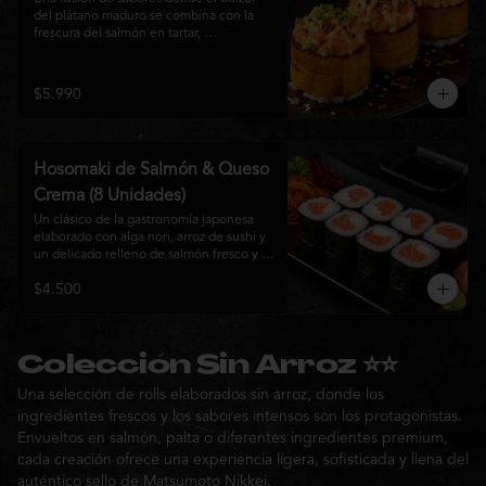
del plátano maduro se combina con la 
frescura del salmón en tartar, 
acompañado de salsa nikkei, cebollín y 
sésamo tostado para una experiencia 
única.
$5.990
Hosomaki de Salmón & Queso
Crema (8 Unidades)
Un clásico de la gastronomía japonesa 
elaborado con alga nori, arroz de sushi y 
un delicado relleno de salmón fresco y 
queso crema. Su combinación de sabores 
$4.500
suaves y textura cremosa ofrece una 
experiencia equilibrada, fresca y 
auténtica en cada bocado.
Colección Sin Arroz ⭐⭐
Una selección de rolls elaborados sin arroz, donde los
ingredientes frescos y los sabores intensos son los protagonistas.
Envueltos en salmón, palta o diferentes ingredientes premium,
cada creación ofrece una experiencia ligera, sofisticada y llena del
auténtico sello de Matsumoto Nikkei.