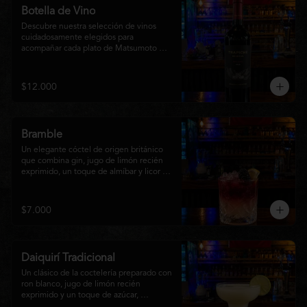
Botella de Vino
Descubre nuestra selección de vinos 
cuidadosamente elegidos para 
acompañar cada plato de Matsumoto 
Nikkei. Contamos con opciones de vinos 
tintos, blancos
$12.000
Bramble
Un elegante cóctel de origen británico 
que combina gin, jugo de limón recién 
exprimido, un toque de almíbar y licor de 
mora sobre hielo triturado. Refrescante, 
frutal y con un equilibrio perfecto entre 
dulzor y acidez, es una opción sofisticada 
$7.000
para disfrutar en cualquier momento y 
complementar la experiencia de 
Matsumoto Nikkei.
Daiquirí Tradicional
Un clásico de la coctelería preparado con 
ron blanco, jugo de limón recién 
exprimido y un toque de azúcar, 
mezclado con hielo frappé hasta lograr 