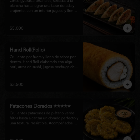
Cinco gyozas artesanales, selladas a la 
plancha hasta lograr una base dorada y 
crujiente, con un interior jugoso y lleno 
de sabor. Acompañadas de una delicada 
salsa oriental de la casa, son el equilibrio 
perfecto entre tradición japonesa y la 
$5.000
esencia de la cocina nikkei, ideales para 
comenzar una experiencia gastronómica 
única.
Hand Roll(Pollo)
Crujiente por fuera y lleno de sabor por 
dentro. Hand Roll elaborado con alga 
nori, arroz de sushi, jugosa pechuga de 
pollo crispy y queso crema, envuelto en 
una fina capa dorada y crocante. Una 
combinación perfecta de textura y 
$3.500
cremosidad que convierte este clásico en 
una experiencia irresistible.
Patacones Dorados ⭐⭐⭐⭐⭐
Crujientes patacones de plátano verde, 
fritos hasta alcanzar un dorado perfecto y 
una textura irresistible. Acompañados de 
nuestra salsa especial de la casa, son el 
complemento ideal para compartir o 
disfrutar como entrada con el auténtico 