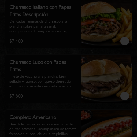
auténtico
Churrasco Italiano con Papas
Fritas Descripción
Delicadas láminas de churrasco a la 
plancha sobre pan artesanal, 
acompañadas de mayonesa casera, 
tomate fresco, palta cremosa y lechuga 
$7.400
crocante. Servido con una generosa 
porción de papas fritas doradas y 
crujientes
Churrasco Luco con Papas
Fritas
Filete de vacuno a la plancha, bien 
sellado y jugoso, con queso derretido 
encima que se estira en cada mordida. 
Todo servido en pan marraqueta caliente 
$7.800
y crujiente. Simple, directo y 
contundente.El nombre "Luco" viene del 
Bar Lúgano en Santiago. Es para los que 
aman carne + queso y nada más.
Completo Americano
Una deliciosa vienesa premium servida 
en pan artesanal, acompañada de tomate 
fresco en cubos, chucrut, pepinillos 