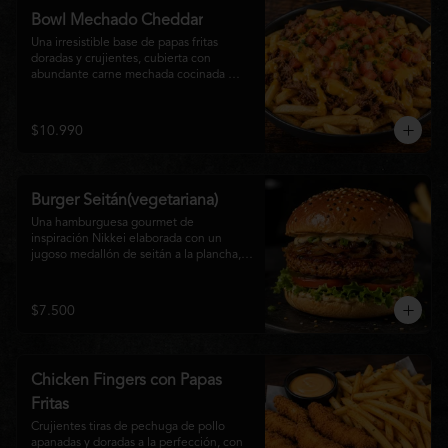
disfrutan las hamburguesas gourmet.
Bowl Mechado Cheddar
Una irresistible base de papas fritas 
doradas y crujientes, cubierta con 
abundante carne mechada cocinada 
lentamente, bañada en cremosa salsa 
cheddar, tomate fresco en cubos y un 
toque de cebollín que aporta frescura y 
$10.990
color. Un bowl abundante, perfecto para 
compartir... o disfrutar por completo.
Burger Seitán(vegetariana)
Una hamburguesa gourmet de 
inspiración Nikkei elaborada con un 
jugoso medallón de seitán a la plancha, 
cebolla caramelizada, lechuga fresca, 
tomate,  y mayonesa de la casa, servida 
en pan brioche tostado. Una opción 
$7.500
100% vegetal que destaca por su textura, 
sabor intenso y equilibrio perfecto entre 
lo dulce, lo fresco y lo umami. Ideal para 
quienes buscan una experiencia 
Chicken Fingers con Papas
diferente sin renunciar al sabor.
Fritas
Crujientes tiras de pechuga de pollo 
apanadas y doradas a la perfección, con 