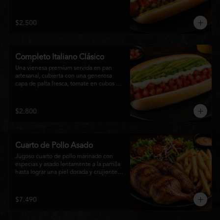
relish, mostaza y una generosa capa de 
mayonesa casera.
$2.500
Completo Italiano Clásico
Una vienesa premium servida en pan 
artesanal, cubierta con una generosa 
capa de palta fresca, tomate en cubos y 
mayonesa casera. Un clásico chileno 
preparado con ingredientes frescos, 
cremoso, sabroso y perfecto para 
$2.800
disfrutar en cualquier momento.
Cuarto de Pollo Asado
Jugoso cuarto de pollo marinado con 
especias y asado lentamente a la parrilla 
hasta lograr una piel dorada y crujiente. 
Acompañado de una generosa porción 
de papas fritas y una fresca ensalada de 
lechuga, tomate y vegetales de 
$7.490
temporada. Un plato clásico, abundante y 
lleno de sabor, ideal para disfrutar en 
cualquier momento.