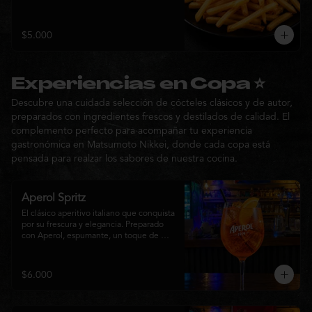
$5.000
Experiencias en Copa ⭐
Descubre una cuidada selección de cócteles clásicos y de autor,
preparados con ingredientes frescos y destilados de calidad. El
complemento perfecto para acompañar tu experiencia
gastronómica en Matsumoto Nikkei, donde cada copa está
pensada para realzar los sabores de nuestra cocina.
Aperol Spritz
El clásico aperitivo italiano que conquista 
por su frescura y elegancia. Preparado 
con Aperol, espumante, un toque de 
agua con gas, abundante hielo y una 
rodaja de naranja fresca. Un cóctel ligero, 
refrescante y de notas cítricas, perfecto 
$6.000
para disfrutar antes de la comida o 
acompañar la experiencia gastronómica 
de Matsumoto Nikkei.