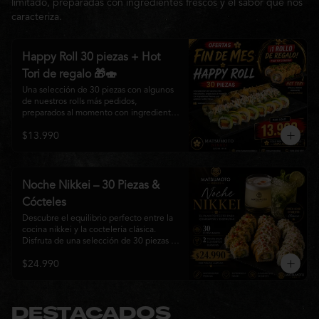
limitado, preparadas con ingredientes frescos y el sabor que nos
caracteriza.
Happy Roll 30 piezas + Hot
Tori de regalo 🎁🍣
Una selección de 30 piezas con algunos 
de nuestros rolls más pedidos, 
preparados al momento con ingredientes 
frescos y el auténtico estilo de 
$13.990
Matsumoto Nikkei. Una promoción 
pensada para compartir y disfrutar de una 
gran variedad de sabores.

Incluye un Hot Tori de regalo (10 piezas): 
Noche Nikkei – 30 Piezas &
un roll crujiente relleno de pollo, queso 
Cócteles
crema y cebollín, frito en panko hasta 
obtener un dorado perfecto y una 
Descubre el equilibrio perfecto entre la 
textura irresistible.
cocina nikkei y la coctelería clásica. 
Disfruta de una selección de 30 piezas 
premium preparadas con ingredientes 
$24.990
frescos, acompañadas de 2 Pisco Sour o 
2 Mojitos Clásicos. Una experiencia 
pensada para compartir, celebrar y 
disfrutar de los sabores que hacen única 
a Matsumoto Nikkei.

DESTACADOS