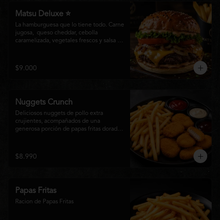
Matsu Deluxe ⭐
La hamburguesa que lo tiene todo. Carne 
jugosa,  queso cheddar, cebolla 
caramelizada, vegetales frescos y salsa 
especial Matsumoto en un suave pan 
brioche. Un clásico irresistible, hecho 
para los amantes de las grandes 
$9.000
hamburguesas.
Nuggets Crunch
Deliciosos nuggets de pollo extra 
crujientes, acompañados de una 
generosa porción de papas fritas doradas 
y servidos con salsa BBQ, mayonesa y 
kétchup. Una combinación clásica, 
irresistible y perfecta para cualquier 
$8.990
ocasión.
Papas Fritas
Racion de Papas Fritas