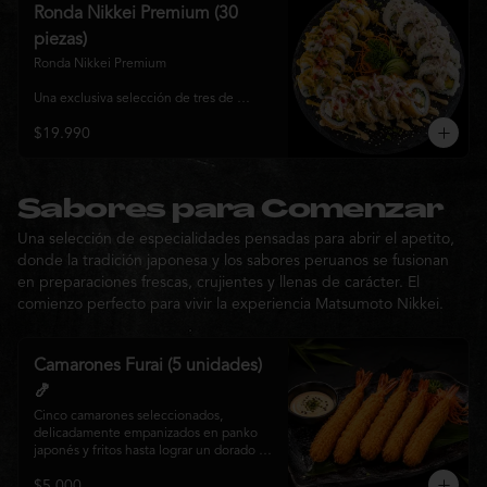
y sabor, ideal para compartir entre 3 y 4 
Ronda Nikkei Premium (30
personas.
piezas)
Ronda Nikkei Premium

Una exclusiva selección de tres de 
nuestros rolls premium, cuidadosamente 
$19.990
elaborados con ingredientes frescos y 
coronados con toppings de inspiración 
nikkei. Una experiencia que combina 
frescura, crocancia y cremosidad, 
pensada para compartir y descubrir la 
Sabores para Comenzar
esencia de Matsumoto Nikkei en cada 
Una selección de especialidades pensadas para abrir el apetito,
bocado.
donde la tradición japonesa y los sabores peruanos se fusionan
en preparaciones frescas, crujientes y llenas de carácter. El
comienzo perfecto para vivir la experiencia Matsumoto Nikkei.
Camarones Furai (5 unidades)
🍤
Cinco camarones seleccionados, 
delicadamente empanizados en panko 
japonés y fritos hasta lograr un dorado 
perfecto. Crujientes por fuera y jugosos 
$5.000
por dentro, acompañados de nuestra 