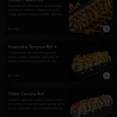
Golden Plátano Rol
Exquisito roll envuelto en finas láminas 
de plátano maduro, relleno con pollo 
crispy, queso crema y cebollín. Bañado 
con una cremosa salsa fuji y un toque de 
salsa teriyaki, finalizado con sésamo 
tostado y cebollín fresco. Una 
$6.490
combinación perfecta entre el dulzor del 
plátano y los intensos sabores de la 
cocina nikkei.
Huancaína Tempura Roll ⭐
Crujiente roll de camarón apanado, 
queso crema y cebollín, envuelto en 
panko y frito al punto perfecto. Se 
corona con salmón y pescado blanco en 
tempura, finas láminas de cebolla morada 
y una sedosa salsa huancaína, finalizada 
$6.490
con toques de pimentón rojo fresco que 
aportan equilibrio, color y un auténtico 
carácter nikkei.
Nikkei Ceviche Roll
Camarón apanado, palta y queso crema 
envueltos en una delicada capa de arroz 
y nori. Coronado con un fresco ceviche 
nikkei de salmón y pescado blanco, 
cebolla morada y nuestra salsa especial, 