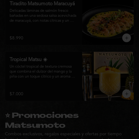
Tiradito Matsumoto Maracuyá
Delicadas láminas de salmón fresco 
bañadas en una sedosa salsa acevichada 
de maracuyá, con notas cítricas y un 
equilibrio perfecto entre dulzor y acidez. 
Terminado con alcaparras, finas rodajas 
de ají rojo, aceite de cilantro, brotes 
$8.990
frescos y pimienta recién molida. Un 
plato ligero, elegante y lleno de frescura 
que representa la esencia de la cocina 
nikkei.
Tropical Matsu ☀️
Un cóctel tropical de textura cremosa 
que combina el dulzor del mango y la 
piña con un toque cítrico y un aroma 
fresco de menta. Refrescante, exótico y 
perfecto para disfrutar junto a la cocina 
nikkei de Matsumoto.
$7.000
⭐ Promociones
Matsumoto
Combos exclusivos, regalos especiales y ofertas por tiempo