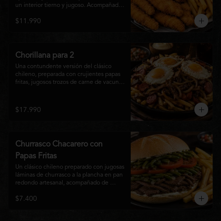
un interior tierno y jugoso. Acompañadas 
de una generosa porción de papas fritas 
$11.990
doradas y una salsa a elección. Un clásico 
irresistible, perfecto para compartir o 
disfrutar como una comida llena de sabor 
y crocancia.
Chorillana para 2
Una contundente versión del clásico 
chileno, preparada con crujientes papas 
fritas, jugosos trozos de carne de vacuno 
salteados al punto, chorizo grillado, 
cebolla caramelizada y coronada con tres 
huevos fritos de yema cremosa. Un plato 
$17.990
perfecto para compartir y disfrutar con 
una cerveza bien helada o tu cóctel 
favorito. Ideal para 2 a 4 personas.
Churrasco Chacarero con
Papas Fritas
Un clásico chileno preparado con jugosas 
láminas de churrasco a la plancha en pan 
redondo artesanal, acompañado de 
abundantes porotos verdes salteados, 
$7.400
frescas rodajas de tomate, mayonesa 
casera y una generosa porción de papas 
fritas doradas y crujientes. Sabor 