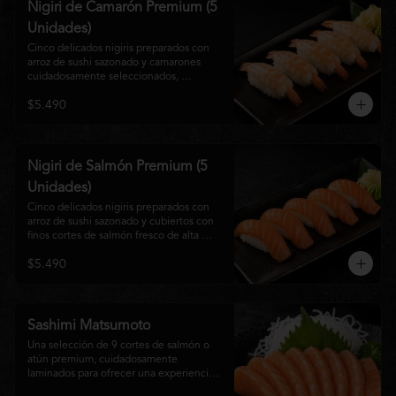
Nigiri de Camarón Premium (5
Unidades)
Cinco delicados nigiris preparados con 
arroz de sushi sazonado y camarones 
cuidadosamente seleccionados, 
elaborados al estilo tradicional japonés. 
$5.490
Su textura suave, frescura y sabor natural 
crean una experiencia equilibrada y 
refinada, perfecta para los amantes de la 
cocina Nikkei.
Nigiri de Salmón Premium (5
Unidades)
Cinco delicados nigiris preparados con 
arroz de sushi sazonado y cubiertos con 
finos cortes de salmón fresco de alta 
calidad. Una propuesta clásica de la 
$5.490
gastronomía japonesa que destaca por su 
frescura, suavidad y equilibrio, ideal para 
quienes disfrutan del sabor auténtico del 
salmón.
Sashimi Matsumoto
Una selección de 9 cortes de salmón o 
atún premium, cuidadosamente 
laminados para ofrecer una experiencia 
auténtica y llena de frescura.