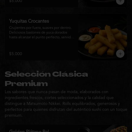
$5.000
sabor de la cocina nikkei.
Yuquitas Crocantes
Crujientes por fuera, suaves por dentro. 
Deliciosos bastones de yuca dorados 
hasta alcanzar el punto perfecto, servidos 
con una selección de salsas de la casa. 
Un acompañamiento irresistible para 
compartir o complementar cualquier 
$5.000
experiencia Matsumoto Nikkei.
Selección Clásica
Premium
Los sabores que nunca pasan de moda, elaborados con
ingredientes frescos, cortes seleccionados y la calidad que
distingue a Matsumoto Nikkei. Rolls equilibrados, generosos y
perfectos para quienes disfrutan del auténtico sushi con un toque
premium.