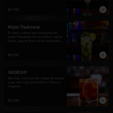
una textura suave y refrescante. Un 
cóctel equilibrado, de notas cítricas y 
$4.990
sabor intenso, perfecto para disfrutar en 
cualquier ocasión o acompañar la 
experiencia gastronómica de Matsumoto 
Nikkei.
Mojito Tradicional
El clásico cubano que nunca pasa de 
moda. Preparado con ron blanco, menta 
fresca, jugo de limón recién exprimido, 
azúcar, agua con gas y abundante hielo 
triturado. Un cóctel refrescante, 
aromático y perfectamente equilibrado, 
$4.990
ideal para disfrutar en cualquier ocasión.
NEGRONY
Vaso bajo, hielo grande, rodaja de naranja 
y ese color rojo característico. Clásico y 
elegante.
$8.000