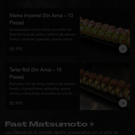
Marea Imperial (Sin Arroz – 10
Piezas)
Un exclusivo roll sin arroz, envuelto en 
finas láminas de palta y relleno de salmón 
fresco, camarón apanado, queso crema y 
cebollín. Coronado con un delicado 
$8.990
ceviche mixto marinado en leche de 
tigre, cebolla morada, cilantro y un sutil 
toque de ají, creando una combinación 
perfecta entre frescura, cremosidad y 
crocancia. Una creación premium que 
Tartar Roll (Sin Arroz – 10
representa la esencia de la cocina Nikkei.
Piezas)
Exclusivo roll sin arroz, relleno de salmón 
fresco, champiñones salteados, queso 
crema y ciboulette, envuelto en una fina 
capa crocante. Coronado con un 
$8.990
delicado tartar de atún fresco sazonado 
con salsa Nikkei, cebollín y un toque de 
sésamo, logrando una combinación 
perfecta entre cremosidad, frescura y 
textura en cada bocado.
Fast Matsumoto ⭐
Los clásicos de la comida rápida, preparados con el sello de