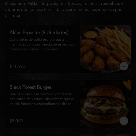
Matsumoto Nikkei. Ingredientes frescos, recetas irresistibles y
sabores que convierten cada bocado en una experiencia para
disfrutar.
Alitas Broaster (6 Unidades)
Ocho alitas de pollo estilo broaster, 
marinadas con una mezcla de especias y 
fritas hasta obtener un exterior 
irresistiblemente crujiente y un interior 
tierno y jugoso. Acompañadas de una 
generosa porción de papas fritas doradas 
$11.990
y una salsa a elección. El picoteo 
perfecto para compartir o disfrutar sin 
límites.
Black Forest Burger
Una hamburguesa premium preparada 
con carne de vacuno, abundante queso 
gouda fundido y champiñones salteados 
en mantequilla, acompañados de 
lechuga fresca, tomate, mayonesa casera 
y nuestra exclusiva salsa Matsumoto, 
$8.000
todo servido en un suave pan brioche 
tostado. Una combinación cremosa, 
intensa y llena de sabor para quienes 