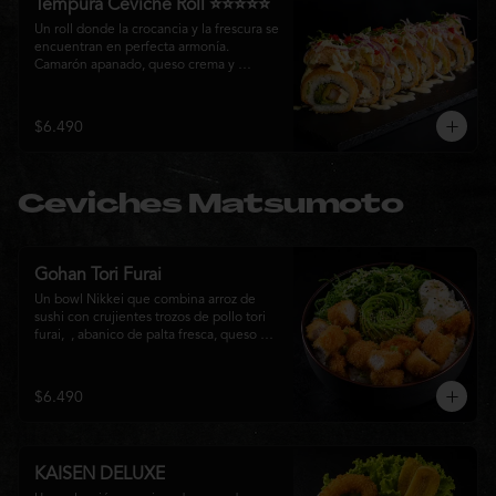
Tempura Ceviche Roll ⭐⭐⭐⭐⭐
Un roll donde la crocancia y la frescura se 
encuentran en perfecta armonía. 
Camarón apanado, queso crema y 
cebollín, envueltos en panko y fritos 
hasta alcanzar un dorado perfecto. Se 
corona con salmón y pescado blanco en 
$6.490
tempura, cebolla morada, una sedosa 
salsa acevichada, cilantro fresco y 
delicados toques de pimentón rojo, 
logrando una experiencia intensa, 
Ceviches Matsumoto
equilibrada y auténticamente nikkei.
Gohan Tori Furai
Un bowl Nikkei que combina arroz de 
sushi con crujientes trozos de pollo tori 
furai,  , abanico de palta fresca, queso 
crema y cebollín, terminado con semillas 
de sésamo. Una fusión de texturas y 
sabores que equilibra lo crocante, lo 
$6.490
fresco y lo cremoso en cada bocado. 
Ideal para quienes buscan una comida 
completa y llena de sabor.
KAISEN DELUXE