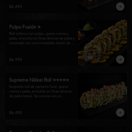
creando un equilibrio perfecto entre 
$6.490
frescura, cremosidad y crocancia en cada 
bocado.
Pulpo Fusión ⭐
Roll relleno con pulpo, queso crema y 
palta, envuelto en finas láminas de palta y 
coronado con una irresistible fusión de 
salsa acevichada y huancaína. Finalizado 
con cebollín fresco, sésamo tostado y 
láminas de pulpo, ofreciendo una 
$6.990
combinación perfecta entre frescura, 
cremosidad
Supreme Nikkei Roll ⭐⭐⭐⭐⭐
Exquisito roll de camarón furai, queso 
crema y palta, envuelto en finas láminas 
de palta fresca. Se corona con un 
delicado ceviche de atún preparado al 
estilo nikkei, creando una armoniosa 
fusión de texturas, frescura y sabores que 
$6.490
resaltan la esencia del Pacífico.