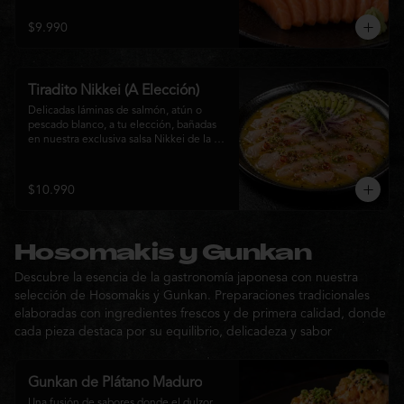
$9.990
Tiradito Nikkei (A Elección)
Delicadas láminas de salmón, atún o 
pescado blanco, a tu elección, bañadas 
en nuestra exclusiva salsa Nikkei de la 
casa. Su equilibrio entre cítricos, ají y 
notas orientales se complementa con 
palta, cebolla morada, ají fresco, brotes y 
$10.990
sésamo, ofreciendo una experiencia 
fresca, sofisticada y llena de sabor.
Hosomakis y Gunkan
Descubre la esencia de la gastronomía japonesa con nuestra
selección de Hosomakis y Gunkan. Preparaciones tradicionales
elaboradas con ingredientes frescos y de primera calidad, donde
cada pieza destaca por su equilibrio, delicadeza y sabor
Gunkan de Plátano Maduro
Una fusión de sabores donde el dulzor 