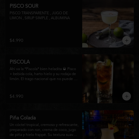
PISCO SOUR
PISCO TRANSPARENTE , JUGO DE 
LIMON , SIRUP SIMPLE , ALBUMINA
$4.990
PISCOLA
Ahí va la *Piscola* bien heladita 🥃 Pisco 
+ bebida cola, harto hielo y su rodaja de 
limón. El trago nacional que no puede 
faltar en ninguna junta. Clásico de barra 
chilena.
$4.990
Piña Colada
Un cóctel tropical, cremoso y refrescante, 
preparado con ron, crema de coco, jugo 
de piña y hielo frappé. Su textura suave y 