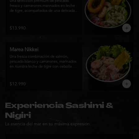
Una selección premium de pescado 
fresco y camarones marinados en leche 
de tigre, acompañados de una delicada 
rosa de palta, aros de calamar crocante y 
chips de plátano. Una creación Nikkei 
que combina frescura, textura y 
$13.990
elegancia en cada bocado.
Marea Nikkei
Una fresca combinación de salmón, 
pescado blanco y camarones, marinados 
en nuestra leche de tigre con cebolla 
morada y cilantro fresco. Acompañado de 
chips de plátano crocante y hojas verdes 
para una experiencia Nikkei llena de 
$12.990
frescura, equilibrio y sabor.
Experiencia Sashimi &
Nigiri
La esencia del mar en su máxima expresión.