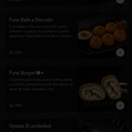
salsa especial de la casa, ideales para 
disfrutar como entrada o para compartir 
con el auténtico sabor de la cocina 
nikkei.
Furai Balls a Elección
5 unidades rellenas a elección: pollo, 
camarón o queso, envueltas en panko 
japonés y fritas hasta alcanzar un dorado 
perfecto. Acompañadas de nuestra salsa 
especial de la casa.
$6.000
Furai Burger 🍔⭐
Crujiente pollo furai, queso crema, palta 
y cebollín, envueltos entre dos discos de 
arroz de sushi dorados y nori. 
Acompañado de nuestra salsa especial 
Matsumoto, una creación que fusiona la 
tradición japonesa con el sabor nikkei en 
$6.990
cada bocado.
Gyozas (5 unidades)