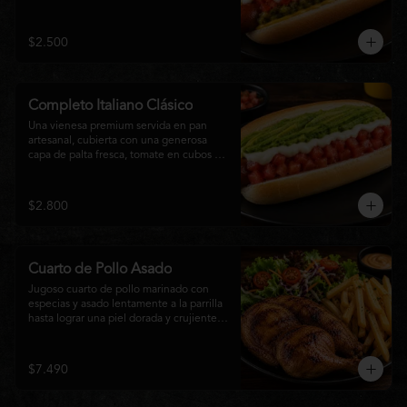
relish, mostaza y una generosa capa de 
mayonesa casera.
$2.500
Completo Italiano Clásico
Una vienesa premium servida en pan 
artesanal, cubierta con una generosa 
capa de palta fresca, tomate en cubos y 
mayonesa casera. Un clásico chileno 
preparado con ingredientes frescos, 
cremoso, sabroso y perfecto para 
$2.800
disfrutar en cualquier momento.
Cuarto de Pollo Asado
Jugoso cuarto de pollo marinado con 
especias y asado lentamente a la parrilla 
hasta lograr una piel dorada y crujiente. 
Acompañado de una generosa porción 
de papas fritas y una fresca ensalada de 
lechuga, tomate y vegetales de 
$7.490
temporada. Un plato clásico, abundante y 
lleno de sabor, ideal para disfrutar en 
cualquier momento.