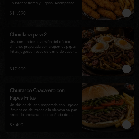
un interior tierno y jugoso. Acompañadas 
de una generosa porción de papas fritas 
$11.990
doradas y una salsa a elección. Un clásico 
irresistible, perfecto para compartir o 
disfrutar como una comida llena de sabor 
y crocancia.
Chorillana para 2
Una contundente versión del clásico 
chileno, preparada con crujientes papas 
fritas, jugosos trozos de carne de vacuno 
salteados al punto, chorizo grillado, 
cebolla caramelizada y coronada con tres 
huevos fritos de yema cremosa. Un plato 
$17.990
perfecto para compartir y disfrutar con 
una cerveza bien helada o tu cóctel 
favorito. Ideal para 2 a 4 personas.
Churrasco Chacarero con
Papas Fritas
Un clásico chileno preparado con jugosas 
láminas de churrasco a la plancha en pan 
redondo artesanal, acompañado de 
abundantes porotos verdes salteados, 
$7.400
frescas rodajas de tomate, mayonesa 
casera y una generosa porción de papas 
fritas doradas y crujientes. Sabor 