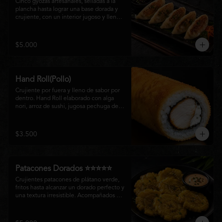
Cinco gyozas artesanales, selladas a la 
plancha hasta lograr una base dorada y 
crujiente, con un interior jugoso y lleno 
de sabor. Acompañadas de una delicada 
salsa oriental de la casa, son el equilibrio 
perfecto entre tradición japonesa y la 
$5.000
esencia de la cocina nikkei, ideales para 
comenzar una experiencia gastronómica 
única.
Hand Roll(Pollo)
Crujiente por fuera y lleno de sabor por 
dentro. Hand Roll elaborado con alga 
nori, arroz de sushi, jugosa pechuga de 
pollo crispy y queso crema, envuelto en 
una fina capa dorada y crocante. Una 
combinación perfecta de textura y 
$3.500
cremosidad que convierte este clásico en 
una experiencia irresistible.
Patacones Dorados ⭐⭐⭐⭐⭐
Crujientes patacones de plátano verde, 
fritos hasta alcanzar un dorado perfecto y 
una textura irresistible. Acompañados de 
nuestra salsa especial de la casa, son el 
complemento ideal para compartir o 
disfrutar como entrada con el auténtico 