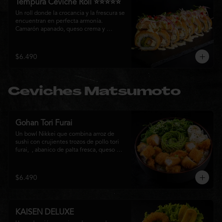
Tempura Ceviche Roll ⭐⭐⭐⭐⭐
Un roll donde la crocancia y la frescura se 
encuentran en perfecta armonía. 
Camarón apanado, queso crema y 
cebollín, envueltos en panko y fritos 
hasta alcanzar un dorado perfecto. Se 
corona con salmón y pescado blanco en 
$6.490
tempura, cebolla morada, una sedosa 
salsa acevichada, cilantro fresco y 
delicados toques de pimentón rojo, 
logrando una experiencia intensa, 
Ceviches Matsumoto
equilibrada y auténticamente nikkei.
Gohan Tori Furai
Un bowl Nikkei que combina arroz de 
sushi con crujientes trozos de pollo tori 
furai,  , abanico de palta fresca, queso 
crema y cebollín, terminado con semillas 
de sésamo. Una fusión de texturas y 
sabores que equilibra lo crocante, lo 
$6.490
fresco y lo cremoso en cada bocado. 
Ideal para quienes buscan una comida 
completa y llena de sabor.
KAISEN DELUXE