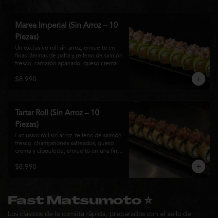
Marea Imperial (Sin Arroz – 10
Piezas)
Un exclusivo roll sin arroz, envuelto en 
finas láminas de palta y relleno de salmón 
fresco, camarón apanado, queso crema y 
cebollín. Coronado con un delicado 
$8.990
ceviche mixto marinado en leche de 
tigre, cebolla morada, cilantro y un sutil 
toque de ají, creando una combinación 
perfecta entre frescura, cremosidad y 
crocancia. Una creación premium que 
Tartar Roll (Sin Arroz – 10
representa la esencia de la cocina Nikkei.
Piezas)
Exclusivo roll sin arroz, relleno de salmón 
fresco, champiñones salteados, queso 
crema y ciboulette, envuelto en una fina 
capa crocante. Coronado con un 
$8.990
delicado tartar de atún fresco sazonado 
con salsa Nikkei, cebollín y un toque de 
sésamo, logrando una combinación 
perfecta entre cremosidad, frescura y 
textura en cada bocado.
Fast Matsumoto ⭐
Los clásicos de la comida rápida, preparados con el sello de