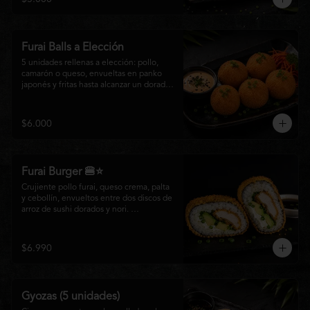
salsa especial de la casa, ideales para 
disfrutar como entrada o para compartir 
con el auténtico sabor de la cocina 
nikkei.
Furai Balls a Elección
5 unidades rellenas a elección: pollo, 
camarón o queso, envueltas en panko 
japonés y fritas hasta alcanzar un dorado 
perfecto. Acompañadas de nuestra salsa 
especial de la casa.
$6.000
Furai Burger 🍔⭐
Crujiente pollo furai, queso crema, palta 
y cebollín, envueltos entre dos discos de 
arroz de sushi dorados y nori. 
Acompañado de nuestra salsa especial 
Matsumoto, una creación que fusiona la 
tradición japonesa con el sabor nikkei en 
$6.990
cada bocado.
Gyozas (5 unidades)