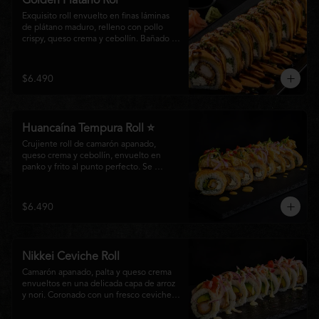
Golden Plátano Rol
Exquisito roll envuelto en finas láminas 
de plátano maduro, relleno con pollo 
crispy, queso crema y cebollín. Bañado 
con una cremosa salsa fuji y un toque de 
salsa teriyaki, finalizado con sésamo 
tostado y cebollín fresco. Una 
$6.490
combinación perfecta entre el dulzor del 
plátano y los intensos sabores de la 
cocina nikkei.
Huancaína Tempura Roll ⭐
Crujiente roll de camarón apanado, 
queso crema y cebollín, envuelto en 
panko y frito al punto perfecto. Se 
corona con salmón y pescado blanco en 
tempura, finas láminas de cebolla morada 
y una sedosa salsa huancaína, finalizada 
$6.490
con toques de pimentón rojo fresco que 
aportan equilibrio, color y un auténtico 
carácter nikkei.
Nikkei Ceviche Roll
Camarón apanado, palta y queso crema 
envueltos en una delicada capa de arroz 
y nori. Coronado con un fresco ceviche 
nikkei de salmón y pescado blanco, 
cebolla morada y nuestra salsa especial, 