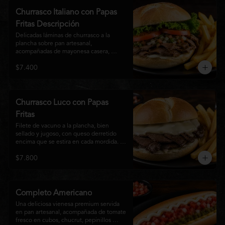
auténtico
Churrasco Italiano con Papas
Fritas Descripción
Delicadas láminas de churrasco a la 
plancha sobre pan artesanal, 
acompañadas de mayonesa casera, 
tomate fresco, palta cremosa y lechuga 
$7.400
crocante. Servido con una generosa 
porción de papas fritas doradas y 
crujientes
Churrasco Luco con Papas
Fritas
Filete de vacuno a la plancha, bien 
sellado y jugoso, con queso derretido 
encima que se estira en cada mordida. 
Todo servido en pan marraqueta caliente 
$7.800
y crujiente. Simple, directo y 
contundente.El nombre "Luco" viene del 
Bar Lúgano en Santiago. Es para los que 
aman carne + queso y nada más.
Completo Americano
Una deliciosa vienesa premium servida 
en pan artesanal, acompañada de tomate 
fresco en cubos, chucrut, pepinillos 