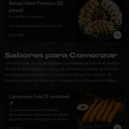
y sabor, ideal para compartir entre 3 y 4 
Ronda Nikkei Premium (30
personas.
piezas)
Ronda Nikkei Premium

Una exclusiva selección de tres de 
nuestros rolls premium, cuidadosamente 
$19.990
elaborados con ingredientes frescos y 
coronados con toppings de inspiración 
nikkei. Una experiencia que combina 
frescura, crocancia y cremosidad, 
pensada para compartir y descubrir la 
Sabores para Comenzar
esencia de Matsumoto Nikkei en cada 
Una selección de especialidades pensadas para abrir el apetito,
bocado.
donde la tradición japonesa y los sabores peruanos se fusionan
en preparaciones frescas, crujientes y llenas de carácter. El
comienzo perfecto para vivir la experiencia Matsumoto Nikkei.
Camarones Furai (5 unidades)
🍤
Cinco camarones seleccionados, 
delicadamente empanizados en panko 
japonés y fritos hasta lograr un dorado 
perfecto. Crujientes por fuera y jugosos 
$5.000
por dentro, acompañados de nuestra 