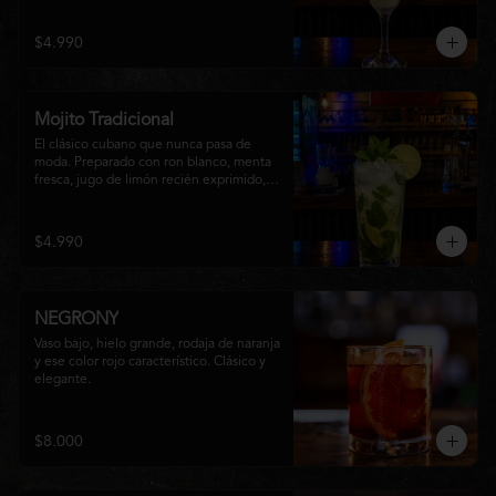
una textura suave y refrescante. Un 
cóctel equilibrado, de notas cítricas y 
$4.990
sabor intenso, perfecto para disfrutar en 
cualquier ocasión o acompañar la 
experiencia gastronómica de Matsumoto 
Nikkei.
Mojito Tradicional
El clásico cubano que nunca pasa de 
moda. Preparado con ron blanco, menta 
fresca, jugo de limón recién exprimido, 
azúcar, agua con gas y abundante hielo 
triturado. Un cóctel refrescante, 
aromático y perfectamente equilibrado, 
$4.990
ideal para disfrutar en cualquier ocasión.
NEGRONY
Vaso bajo, hielo grande, rodaja de naranja 
y ese color rojo característico. Clásico y 
elegante.
$8.000