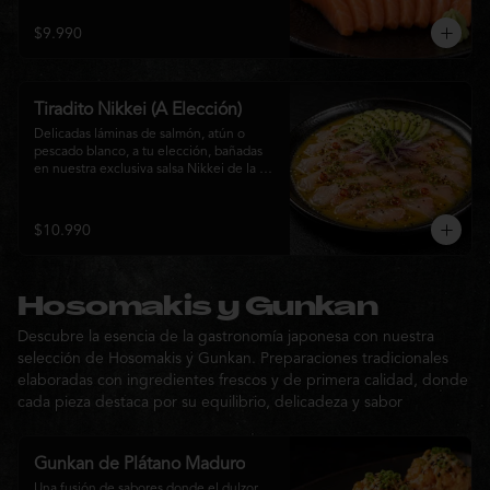
$9.990
Tiradito Nikkei (A Elección)
Delicadas láminas de salmón, atún o 
pescado blanco, a tu elección, bañadas 
en nuestra exclusiva salsa Nikkei de la 
casa. Su equilibrio entre cítricos, ají y 
notas orientales se complementa con 
palta, cebolla morada, ají fresco, brotes y 
$10.990
sésamo, ofreciendo una experiencia 
fresca, sofisticada y llena de sabor.
Hosomakis y Gunkan
Descubre la esencia de la gastronomía japonesa con nuestra
selección de Hosomakis y Gunkan. Preparaciones tradicionales
elaboradas con ingredientes frescos y de primera calidad, donde
cada pieza destaca por su equilibrio, delicadeza y sabor
Gunkan de Plátano Maduro
Una fusión de sabores donde el dulzor 