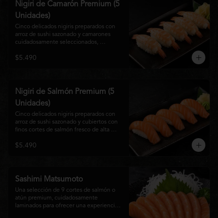
Nigiri de Camarón Premium (5
Unidades)
Cinco delicados nigiris preparados con 
arroz de sushi sazonado y camarones 
cuidadosamente seleccionados, 
elaborados al estilo tradicional japonés. 
$5.490
Su textura suave, frescura y sabor natural 
crean una experiencia equilibrada y 
refinada, perfecta para los amantes de la 
cocina Nikkei.
Nigiri de Salmón Premium (5
Unidades)
Cinco delicados nigiris preparados con 
arroz de sushi sazonado y cubiertos con 
finos cortes de salmón fresco de alta 
calidad. Una propuesta clásica de la 
$5.490
gastronomía japonesa que destaca por su 
frescura, suavidad y equilibrio, ideal para 
quienes disfrutan del sabor auténtico del 
salmón.
Sashimi Matsumoto
Una selección de 9 cortes de salmón o 
atún premium, cuidadosamente 
laminados para ofrecer una experiencia 
auténtica y llena de frescura.