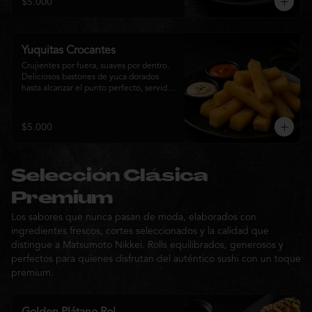
$5.000
sabor de la cocina nikkei.
Yuquitas Crocantes
Crujientes por fuera, suaves por dentro. 
Deliciosos bastones de yuca dorados 
hasta alcanzar el punto perfecto, servidos 
con una selección de salsas de la casa. 
Un acompañamiento irresistible para 
compartir o complementar cualquier 
$5.000
experiencia Matsumoto Nikkei.
Selección Clásica
Premium
Los sabores que nunca pasan de moda, elaborados con
ingredientes frescos, cortes seleccionados y la calidad que
distingue a Matsumoto Nikkei. Rolls equilibrados, generosos y
perfectos para quienes disfrutan del auténtico sushi con un toque
premium.