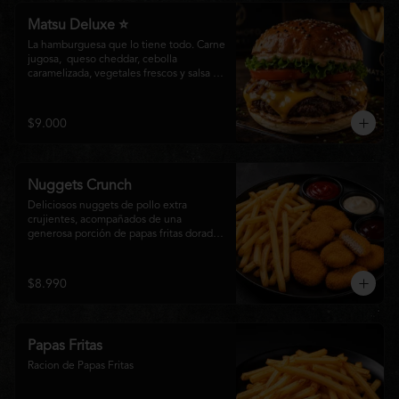
Matsu Deluxe ⭐
La hamburguesa que lo tiene todo. Carne 
jugosa,  queso cheddar, cebolla 
caramelizada, vegetales frescos y salsa 
especial Matsumoto en un suave pan 
brioche. Un clásico irresistible, hecho 
para los amantes de las grandes 
$9.000
hamburguesas.
Nuggets Crunch
Deliciosos nuggets de pollo extra 
crujientes, acompañados de una 
generosa porción de papas fritas doradas 
y servidos con salsa BBQ, mayonesa y 
kétchup. Una combinación clásica, 
irresistible y perfecta para cualquier 
$8.990
ocasión.
Papas Fritas
Racion de Papas Fritas