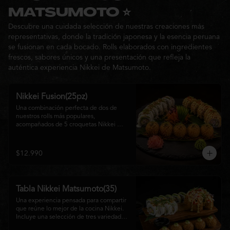
Ideal para: una cita, una salida con 
MATSUMOTO ⭐
amigos o una noche especial llena de 
Descubre una cuidada selección de nuestras creaciones más
sabor y buena compañía.
representativas, donde la tradición japonesa y la esencia peruana
se fusionan en cada bocado. Rolls elaborados con ingredientes
frescos, sabores únicos y una presentación que refleja la
auténtica experiencia Nikkei de Matsumoto.
Nikkei Fusion(25pz)
Una combinación perfecta de dos de 
nuestros rolls más populares, 
acompañados de 5 croquetas Nikkei 
doradas y crujientes, rellenas de queso 
crema y salmón, servidas con una 
cremosa salsa de la casa. Una tabla que 
$12.990
reúne diferentes texturas y sabores, ideal 
para compartir y disfrutar de la auténtica 
fusión de la cocina japonesa con 
inspiración peruana.
Tabla Nikkei Matsumoto(35)
Una experiencia pensada para compartir 
que reúne lo mejor de la cocina Nikkei. 
Incluye una selección de tres variedades 
de rolls cuidadosamente preparados, 