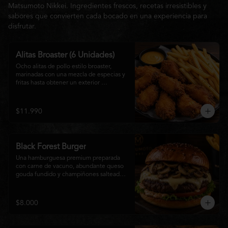
Matsumoto Nikkei. Ingredientes frescos, recetas irresistibles y
sabores que convierten cada bocado en una experiencia para
disfrutar.
Alitas Broaster (6 Unidades)
Ocho alitas de pollo estilo broaster, 
marinadas con una mezcla de especias y 
fritas hasta obtener un exterior 
irresistiblemente crujiente y un interior 
tierno y jugoso. Acompañadas de una 
generosa porción de papas fritas doradas 
$11.990
y una salsa a elección. El picoteo 
perfecto para compartir o disfrutar sin 
límites.
Black Forest Burger
Una hamburguesa premium preparada 
con carne de vacuno, abundante queso 
gouda fundido y champiñones salteados 
en mantequilla, acompañados de 
lechuga fresca, tomate, mayonesa casera 
y nuestra exclusiva salsa Matsumoto, 
$8.000
todo servido en un suave pan brioche 
tostado. Una combinación cremosa, 
intensa y llena de sabor para quienes 