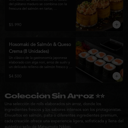
del plátano maduro se combina con la 
frescura del salmón en tartar, 
acompañado de salsa nikkei, cebollín y 
sésamo tostado para una experiencia 
única.
$5.990
Hosomaki de Salmón & Queso
Crema (8 Unidades)
Un clásico de la gastronomía japonesa 
elaborado con alga nori, arroz de sushi y 
un delicado relleno de salmón fresco y 
queso crema. Su combinación de sabores 
$4.500
suaves y textura cremosa ofrece una 
experiencia equilibrada, fresca y 
auténtica en cada bocado.
Colección Sin Arroz ⭐⭐
Una selección de rolls elaborados sin arroz, donde los
ingredientes frescos y los sabores intensos son los protagonistas.
Envueltos en salmón, palta o diferentes ingredientes premium,
cada creación ofrece una experiencia ligera, sofisticada y llena del
auténtico sello de Matsumoto Nikkei.