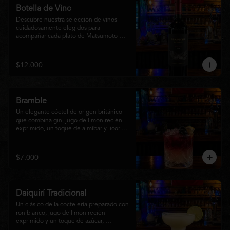
Botella de Vino
Descubre nuestra selección de vinos 
cuidadosamente elegidos para 
acompañar cada plato de Matsumoto 
Nikkei. Contamos con opciones de vinos 
tintos, blancos
$12.000
Bramble
Un elegante cóctel de origen británico 
que combina gin, jugo de limón recién 
exprimido, un toque de almíbar y licor de 
mora sobre hielo triturado. Refrescante, 
frutal y con un equilibrio perfecto entre 
dulzor y acidez, es una opción sofisticada 
$7.000
para disfrutar en cualquier momento y 
complementar la experiencia de 
Matsumoto Nikkei.
Daiquirí Tradicional
Un clásico de la coctelería preparado con 
ron blanco, jugo de limón recién 
exprimido y un toque de azúcar, 
mezclado con hielo frappé hasta lograr 