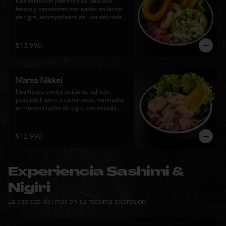
Una selección premium de pescado 
fresco y camarones marinados en leche 
de tigre, acompañados de una delicada 
rosa de palta, aros de calamar crocante y 
chips de plátano. Una creación Nikkei 
que combina frescura, textura y 
$13.990
elegancia en cada bocado.
Marea Nikkei
Una fresca combinación de salmón, 
pescado blanco y camarones, marinados 
en nuestra leche de tigre con cebolla 
morada y cilantro fresco. Acompañado de 
chips de plátano crocante y hojas verdes 
para una experiencia Nikkei llena de 
$12.990
frescura, equilibrio y sabor.
Experiencia Sashimi &
Nigiri
La esencia del mar en su máxima expresión.