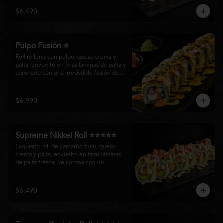
creando un equilibrio perfecto entre 
$6.490
frescura, cremosidad y crocancia en cada 
bocado.
Pulpo Fusión ⭐
Roll relleno con pulpo, queso crema y 
palta, envuelto en finas láminas de palta y 
coronado con una irresistible fusión de 
salsa acevichada y huancaína. Finalizado 
con cebollín fresco, sésamo tostado y 
láminas de pulpo, ofreciendo una 
$6.990
combinación perfecta entre frescura, 
cremosidad
Supreme Nikkei Roll ⭐⭐⭐⭐⭐
Exquisito roll de camarón furai, queso 
crema y palta, envuelto en finas láminas 
de palta fresca. Se corona con un 
delicado ceviche de atún preparado al 
estilo nikkei, creando una armoniosa 
fusión de texturas, frescura y sabores que 
$6.490
resaltan la esencia del Pacífico.