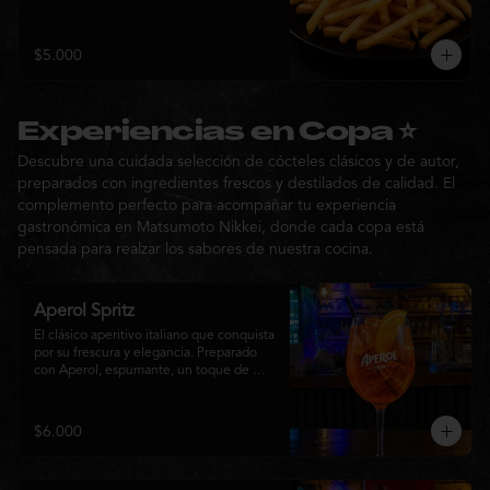
$5.000
Experiencias en Copa ⭐
Descubre una cuidada selección de cócteles clásicos y de autor,
preparados con ingredientes frescos y destilados de calidad. El
complemento perfecto para acompañar tu experiencia
gastronómica en Matsumoto Nikkei, donde cada copa está
pensada para realzar los sabores de nuestra cocina.
Aperol Spritz
El clásico aperitivo italiano que conquista 
por su frescura y elegancia. Preparado 
con Aperol, espumante, un toque de 
agua con gas, abundante hielo y una 
rodaja de naranja fresca. Un cóctel ligero, 
refrescante y de notas cítricas, perfecto 
$6.000
para disfrutar antes de la comida o 
acompañar la experiencia gastronómica 
de Matsumoto Nikkei.