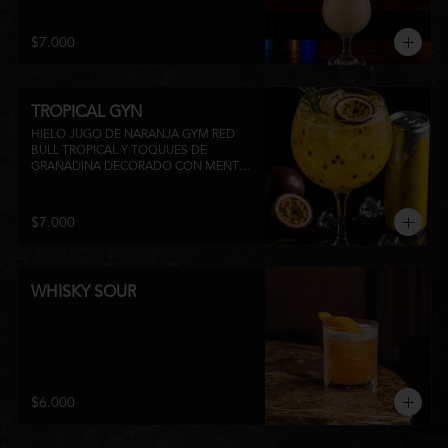
su inconfundible sabor dulce lo 
convierten en la elección perfecta para 
disfrutar de un momento de relajo o 
$7.000
acompañar la experiencia gastronómica 
de Matsumoto Nikkei. 🍍🥥
TROPICAL GYN
HIELO JUGO DE NARANJA GYM RED 
BULL TROPICAL Y TOQUUES DE 
GRANADINA DECORADO CON MENTA 
Y TROZOS DE FRUTA A 
DISPONIBILIDAD
$7.000
WHISKY SOUR
$6.000