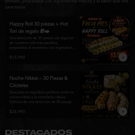
limitado, preparadas con ingredientes frescos y el sabor que nos
caracteriza.
Happy Roll 30 piezas + Hot
Tori de regalo 🎁🍣
Una selección de 30 piezas con algunos 
de nuestros rolls más pedidos, 
preparados al momento con ingredientes 
frescos y el auténtico estilo de 
$13.990
Matsumoto Nikkei. Una promoción 
pensada para compartir y disfrutar de una 
gran variedad de sabores.

Incluye un Hot Tori de regalo (10 piezas): 
Noche Nikkei – 30 Piezas &
un roll crujiente relleno de pollo, queso 
Cócteles
crema y cebollín, frito en panko hasta 
obtener un dorado perfecto y una 
Descubre el equilibrio perfecto entre la 
textura irresistible.
cocina nikkei y la coctelería clásica. 
Disfruta de una selección de 30 piezas 
premium preparadas con ingredientes 
$24.990
frescos, acompañadas de 2 Pisco Sour o 
2 Mojitos Clásicos. Una experiencia 
pensada para compartir, celebrar y 
disfrutar de los sabores que hacen única 
a Matsumoto Nikkei.

DESTACADOS