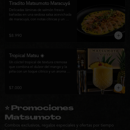
Tiradito Matsumoto Maracuyá
Delicadas láminas de salmón fresco 
bañadas en una sedosa salsa acevichada 
de maracuyá, con notas cítricas y un 
equilibrio perfecto entre dulzor y acidez. 
Terminado con alcaparras, finas rodajas 
de ají rojo, aceite de cilantro, brotes 
$8.990
frescos y pimienta recién molida. Un 
plato ligero, elegante y lleno de frescura 
que representa la esencia de la cocina 
nikkei.
Tropical Matsu ☀️
Un cóctel tropical de textura cremosa 
que combina el dulzor del mango y la 
piña con un toque cítrico y un aroma 
fresco de menta. Refrescante, exótico y 
perfecto para disfrutar junto a la cocina 
nikkei de Matsumoto.
$7.000
⭐ Promociones
Matsumoto
Combos exclusivos, regalos especiales y ofertas por tiempo