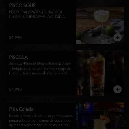
PISCO SOUR
PISCO TRANSPARENTE , JUGO DE 
LIMON , SIRUP SIMPLE , ALBUMINA
$4.990
PISCOLA
Ahí va la *Piscola* bien heladita 🥃 Pisco 
+ bebida cola, harto hielo y su rodaja de 
limón. El trago nacional que no puede 
faltar en ninguna junta. Clásico de barra 
chilena.
$4.990
Piña Colada
Un cóctel tropical, cremoso y refrescante, 
preparado con ron, crema de coco, jugo 
de piña y hielo frappé. Su textura suave y 