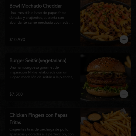
disfrutan las hamburguesas gourmet.
Bowl Mechado Cheddar
Una irresistible base de papas fritas 
doradas y crujientes, cubierta con 
abundante carne mechada cocinada 
lentamente, bañada en cremosa salsa 
cheddar, tomate fresco en cubos y un 
toque de cebollín que aporta frescura y 
$10.990
color. Un bowl abundante, perfecto para 
compartir... o disfrutar por completo.
Burger Seitán(vegetariana)
Una hamburguesa gourmet de 
inspiración Nikkei elaborada con un 
jugoso medallón de seitán a la plancha, 
cebolla caramelizada, lechuga fresca, 
tomate,  y mayonesa de la casa, servida 
en pan brioche tostado. Una opción 
$7.500
100% vegetal que destaca por su textura, 
sabor intenso y equilibrio perfecto entre 
lo dulce, lo fresco y lo umami. Ideal para 
quienes buscan una experiencia 
Chicken Fingers con Papas
diferente sin renunciar al sabor.
Fritas
Crujientes tiras de pechuga de pollo 
apanadas y doradas a la perfección, con 