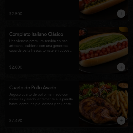
relish, mostaza y una generosa capa de 
mayonesa casera.
$2.500
Completo Italiano Clásico
Una vienesa premium servida en pan 
artesanal, cubierta con una generosa 
capa de palta fresca, tomate en cubos y 
mayonesa casera. Un clásico chileno 
preparado con ingredientes frescos, 
cremoso, sabroso y perfecto para 
$2.800
disfrutar en cualquier momento.
Cuarto de Pollo Asado
Jugoso cuarto de pollo marinado con 
especias y asado lentamente a la parrilla 
hasta lograr una piel dorada y crujiente. 
Acompañado de una generosa porción 
de papas fritas y una fresca ensalada de 
lechuga, tomate y vegetales de 
$7.490
temporada. Un plato clásico, abundante y 
lleno de sabor, ideal para disfrutar en 
cualquier momento.