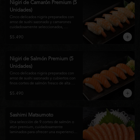
Nigiri de Camarón Premium (5
Unidades)
Cinco delicados nigiris preparados con 
arroz de sushi sazonado y camarones 
cuidadosamente seleccionados, 
elaborados al estilo tradicional japonés. 
$5.490
Su textura suave, frescura y sabor natural 
crean una experiencia equilibrada y 
refinada, perfecta para los amantes de la 
cocina Nikkei.
Nigiri de Salmón Premium (5
Unidades)
Cinco delicados nigiris preparados con 
arroz de sushi sazonado y cubiertos con 
finos cortes de salmón fresco de alta 
calidad. Una propuesta clásica de la 
$5.490
gastronomía japonesa que destaca por su 
frescura, suavidad y equilibrio, ideal para 
quienes disfrutan del sabor auténtico del 
salmón.
Sashimi Matsumoto
Una selección de 9 cortes de salmón o 
atún premium, cuidadosamente 
laminados para ofrecer una experiencia 
auténtica y llena de frescura.