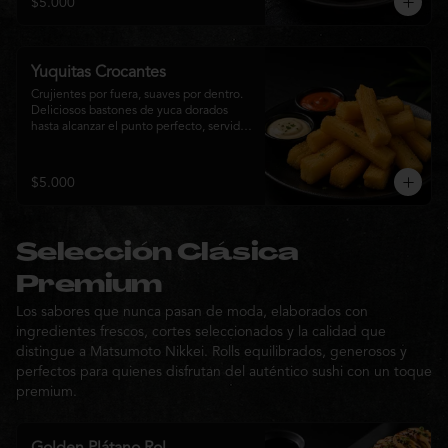
$5.000
sabor de la cocina nikkei.
Yuquitas Crocantes
Crujientes por fuera, suaves por dentro. 
Deliciosos bastones de yuca dorados 
hasta alcanzar el punto perfecto, servidos 
con una selección de salsas de la casa. 
Un acompañamiento irresistible para 
compartir o complementar cualquier 
$5.000
experiencia Matsumoto Nikkei.
Selección Clásica
Premium
Los sabores que nunca pasan de moda, elaborados con
ingredientes frescos, cortes seleccionados y la calidad que
distingue a Matsumoto Nikkei. Rolls equilibrados, generosos y
perfectos para quienes disfrutan del auténtico sushi con un toque
premium.