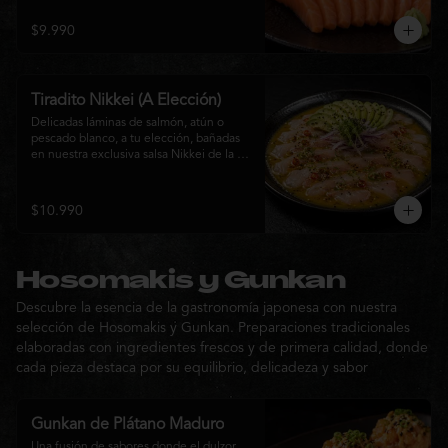
$9.990
Tiradito Nikkei (A Elección)
Delicadas láminas de salmón, atún o 
pescado blanco, a tu elección, bañadas 
en nuestra exclusiva salsa Nikkei de la 
casa. Su equilibrio entre cítricos, ají y 
notas orientales se complementa con 
palta, cebolla morada, ají fresco, brotes y 
$10.990
sésamo, ofreciendo una experiencia 
fresca, sofisticada y llena de sabor.
Hosomakis y Gunkan
Descubre la esencia de la gastronomía japonesa con nuestra
selección de Hosomakis y Gunkan. Preparaciones tradicionales
elaboradas con ingredientes frescos y de primera calidad, donde
cada pieza destaca por su equilibrio, delicadeza y sabor
Gunkan de Plátano Maduro
Una fusión de sabores donde el dulzor 