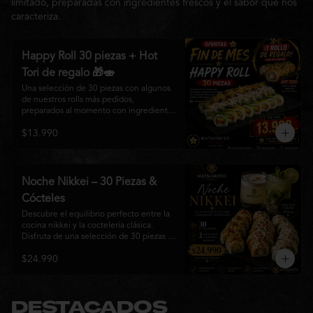
limitado, preparadas con ingredientes frescos y el sabor que nos
caracteriza.
Happy Roll 30 piezas + Hot
Tori de regalo 🎁🍣
Una selección de 30 piezas con algunos 
de nuestros rolls más pedidos, 
preparados al momento con ingredientes 
frescos y el auténtico estilo de 
$13.990
Matsumoto Nikkei. Una promoción 
pensada para compartir y disfrutar de una 
gran variedad de sabores.

Incluye un Hot Tori de regalo (10 piezas): 
Noche Nikkei – 30 Piezas &
un roll crujiente relleno de pollo, queso 
Cócteles
crema y cebollín, frito en panko hasta 
obtener un dorado perfecto y una 
Descubre el equilibrio perfecto entre la 
textura irresistible.
cocina nikkei y la coctelería clásica. 
Disfruta de una selección de 30 piezas 
premium preparadas con ingredientes 
$24.990
frescos, acompañadas de 2 Pisco Sour o 
2 Mojitos Clásicos. Una experiencia 
pensada para compartir, celebrar y 
disfrutar de los sabores que hacen única 
a Matsumoto Nikkei.

DESTACADOS