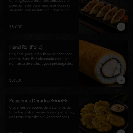
Cinco gyozas artesanales, selladas a la 
plancha hasta lograr una base dorada y 
crujiente, con un interior jugoso y lleno 
de sabor. Acompañadas de una delicada 
salsa oriental de la casa, son el equilibrio 
perfecto entre tradición japonesa y la 
$5.000
esencia de la cocina nikkei, ideales para 
comenzar una experiencia gastronómica 
única.
Hand Roll(Pollo)
Crujiente por fuera y lleno de sabor por 
dentro. Hand Roll elaborado con alga 
nori, arroz de sushi, jugosa pechuga de 
pollo crispy y queso crema, envuelto en 
una fina capa dorada y crocante. Una 
combinación perfecta de textura y 
$3.500
cremosidad que convierte este clásico en 
una experiencia irresistible.
Patacones Dorados ⭐⭐⭐⭐⭐
Crujientes patacones de plátano verde, 
fritos hasta alcanzar un dorado perfecto y 
una textura irresistible. Acompañados de 
nuestra salsa especial de la casa, son el 
complemento ideal para compartir o 
disfrutar como entrada con el auténtico 