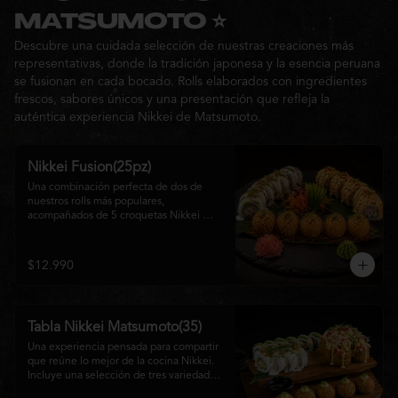
Ideal para: una cita, una salida con 
MATSUMOTO ⭐
amigos o una noche especial llena de 
Descubre una cuidada selección de nuestras creaciones más
sabor y buena compañía.
representativas, donde la tradición japonesa y la esencia peruana
se fusionan en cada bocado. Rolls elaborados con ingredientes
frescos, sabores únicos y una presentación que refleja la
auténtica experiencia Nikkei de Matsumoto.
Nikkei Fusion(25pz)
Una combinación perfecta de dos de 
nuestros rolls más populares, 
acompañados de 5 croquetas Nikkei 
doradas y crujientes, rellenas de queso 
crema y salmón, servidas con una 
cremosa salsa de la casa. Una tabla que 
$12.990
reúne diferentes texturas y sabores, ideal 
para compartir y disfrutar de la auténtica 
fusión de la cocina japonesa con 
inspiración peruana.
Tabla Nikkei Matsumoto(35)
Una experiencia pensada para compartir 
que reúne lo mejor de la cocina Nikkei. 
Incluye una selección de tres variedades 
de rolls cuidadosamente preparados, 