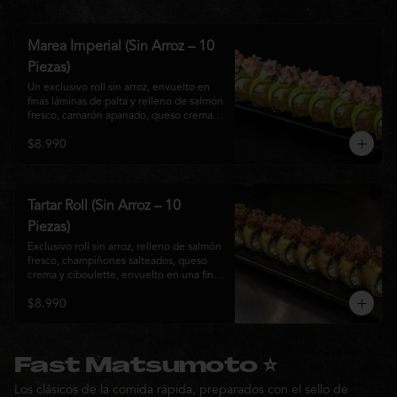
Marea Imperial (Sin Arroz – 10
Piezas)
Un exclusivo roll sin arroz, envuelto en 
finas láminas de palta y relleno de salmón 
fresco, camarón apanado, queso crema y 
cebollín. Coronado con un delicado 
$8.990
ceviche mixto marinado en leche de 
tigre, cebolla morada, cilantro y un sutil 
toque de ají, creando una combinación 
perfecta entre frescura, cremosidad y 
crocancia. Una creación premium que 
Tartar Roll (Sin Arroz – 10
representa la esencia de la cocina Nikkei.
Piezas)
Exclusivo roll sin arroz, relleno de salmón 
fresco, champiñones salteados, queso 
crema y ciboulette, envuelto en una fina 
capa crocante. Coronado con un 
$8.990
delicado tartar de atún fresco sazonado 
con salsa Nikkei, cebollín y un toque de 
sésamo, logrando una combinación 
perfecta entre cremosidad, frescura y 
textura en cada bocado.
Fast Matsumoto ⭐
Los clásicos de la comida rápida, preparados con el sello de