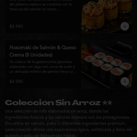
del plátano maduro se combina con la 
frescura del salmón en tartar, 
acompañado de salsa nikkei, cebollín y 
sésamo tostado para una experiencia 
única.
$5.990
Hosomaki de Salmón & Queso
Crema (8 Unidades)
Un clásico de la gastronomía japonesa 
elaborado con alga nori, arroz de sushi y 
un delicado relleno de salmón fresco y 
queso crema. Su combinación de sabores 
$4.500
suaves y textura cremosa ofrece una 
experiencia equilibrada, fresca y 
auténtica en cada bocado.
Colección Sin Arroz ⭐⭐
Una selección de rolls elaborados sin arroz, donde los
ingredientes frescos y los sabores intensos son los protagonistas.
Envueltos en salmón, palta o diferentes ingredientes premium,
cada creación ofrece una experiencia ligera, sofisticada y llena del
auténtico sello de Matsumoto Nikkei.