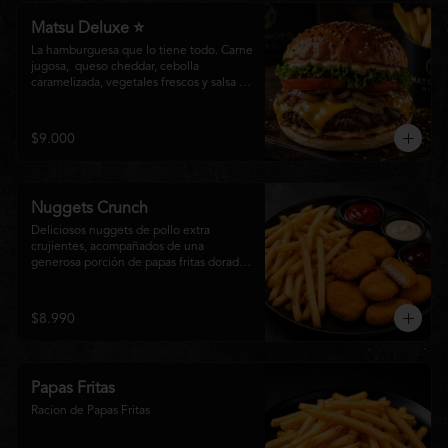
Matsu Deluxe ⭐
La hamburguesa que lo tiene todo. Carne 
jugosa,  queso cheddar, cebolla 
caramelizada, vegetales frescos y salsa 
especial Matsumoto en un suave pan 
brioche. Un clásico irresistible, hecho 
para los amantes de las grandes 
$9.000
hamburguesas.
Nuggets Crunch
Deliciosos nuggets de pollo extra 
crujientes, acompañados de una 
generosa porción de papas fritas doradas 
y servidos con salsa BBQ, mayonesa y 
kétchup. Una combinación clásica, 
irresistible y perfecta para cualquier 
$8.990
ocasión.
Papas Fritas
Racion de Papas Fritas