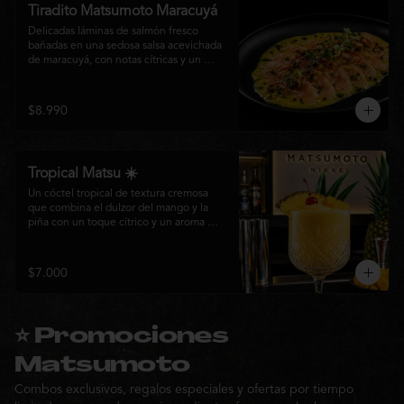
Tiradito Matsumoto Maracuyá
Delicadas láminas de salmón fresco 
bañadas en una sedosa salsa acevichada 
de maracuyá, con notas cítricas y un 
equilibrio perfecto entre dulzor y acidez. 
Terminado con alcaparras, finas rodajas 
de ají rojo, aceite de cilantro, brotes 
$8.990
frescos y pimienta recién molida. Un 
plato ligero, elegante y lleno de frescura 
que representa la esencia de la cocina 
nikkei.
Tropical Matsu ☀️
Un cóctel tropical de textura cremosa 
que combina el dulzor del mango y la 
piña con un toque cítrico y un aroma 
fresco de menta. Refrescante, exótico y 
perfecto para disfrutar junto a la cocina 
nikkei de Matsumoto.
$7.000
⭐ Promociones
Matsumoto
Combos exclusivos, regalos especiales y ofertas por tiempo