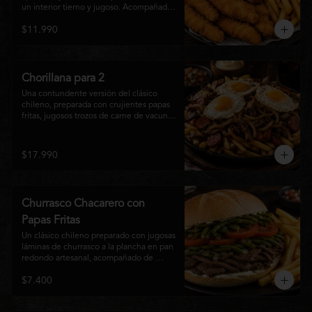
un interior tierno y jugoso. Acompañadas 
de una generosa porción de papas fritas 
$11.990
doradas y una salsa a elección. Un clásico 
irresistible, perfecto para compartir o 
disfrutar como una comida llena de sabor 
y crocancia.
Chorillana para 2
Una contundente versión del clásico 
chileno, preparada con crujientes papas 
fritas, jugosos trozos de carne de vacuno 
salteados al punto, chorizo grillado, 
cebolla caramelizada y coronada con tres 
huevos fritos de yema cremosa. Un plato 
$17.990
perfecto para compartir y disfrutar con 
una cerveza bien helada o tu cóctel 
favorito. Ideal para 2 a 4 personas.
Churrasco Chacarero con
Papas Fritas
Un clásico chileno preparado con jugosas 
láminas de churrasco a la plancha en pan 
redondo artesanal, acompañado de 
abundantes porotos verdes salteados, 
$7.400
frescas rodajas de tomate, mayonesa 
casera y una generosa porción de papas 
fritas doradas y crujientes. Sabor 