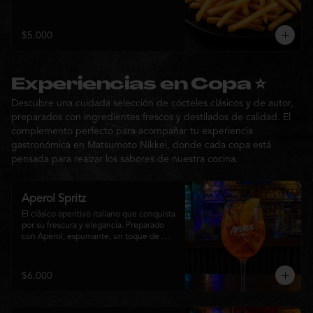
$5.000
Experiencias en Copa ⭐
Descubre una cuidada selección de cócteles clásicos y de autor,
preparados con ingredientes frescos y destilados de calidad. El
complemento perfecto para acompañar tu experiencia
gastronómica en Matsumoto Nikkei, donde cada copa está
pensada para realzar los sabores de nuestra cocina.
Aperol Spritz
El clásico aperitivo italiano que conquista 
por su frescura y elegancia. Preparado 
con Aperol, espumante, un toque de 
agua con gas, abundante hielo y una 
rodaja de naranja fresca. Un cóctel ligero, 
refrescante y de notas cítricas, perfecto 
$6.000
para disfrutar antes de la comida o 
acompañar la experiencia gastronómica 
de Matsumoto Nikkei.