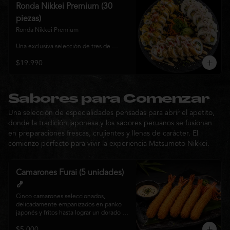
y sabor, ideal para compartir entre 3 y 4 
Ronda Nikkei Premium (30
personas.
piezas)
Ronda Nikkei Premium

Una exclusiva selección de tres de 
nuestros rolls premium, cuidadosamente 
$19.990
elaborados con ingredientes frescos y 
coronados con toppings de inspiración 
nikkei. Una experiencia que combina 
frescura, crocancia y cremosidad, 
pensada para compartir y descubrir la 
Sabores para Comenzar
esencia de Matsumoto Nikkei en cada 
Una selección de especialidades pensadas para abrir el apetito,
bocado.
donde la tradición japonesa y los sabores peruanos se fusionan
en preparaciones frescas, crujientes y llenas de carácter. El
comienzo perfecto para vivir la experiencia Matsumoto Nikkei.
Camarones Furai (5 unidades)
🍤
Cinco camarones seleccionados, 
delicadamente empanizados en panko 
japonés y fritos hasta lograr un dorado 
perfecto. Crujientes por fuera y jugosos 
$5.000
por dentro, acompañados de nuestra 