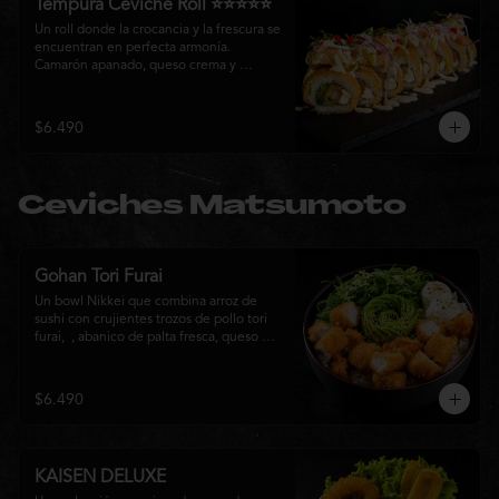
Tempura Ceviche Roll ⭐⭐⭐⭐⭐
Un roll donde la crocancia y la frescura se 
encuentran en perfecta armonía. 
Camarón apanado, queso crema y 
cebollín, envueltos en panko y fritos 
hasta alcanzar un dorado perfecto. Se 
corona con salmón y pescado blanco en 
$6.490
tempura, cebolla morada, una sedosa 
salsa acevichada, cilantro fresco y 
delicados toques de pimentón rojo, 
logrando una experiencia intensa, 
Ceviches Matsumoto
equilibrada y auténticamente nikkei.
Gohan Tori Furai
Un bowl Nikkei que combina arroz de 
sushi con crujientes trozos de pollo tori 
furai,  , abanico de palta fresca, queso 
crema y cebollín, terminado con semillas 
de sésamo. Una fusión de texturas y 
sabores que equilibra lo crocante, lo 
$6.490
fresco y lo cremoso en cada bocado. 
Ideal para quienes buscan una comida 
completa y llena de sabor.
KAISEN DELUXE