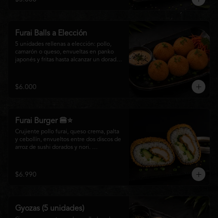
salsa especial de la casa, ideales para 
disfrutar como entrada o para compartir 
con el auténtico sabor de la cocina 
nikkei.
Furai Balls a Elección
5 unidades rellenas a elección: pollo, 
camarón o queso, envueltas en panko 
japonés y fritas hasta alcanzar un dorado 
perfecto. Acompañadas de nuestra salsa 
especial de la casa.
$6.000
Furai Burger 🍔⭐
Crujiente pollo furai, queso crema, palta 
y cebollín, envueltos entre dos discos de 
arroz de sushi dorados y nori. 
Acompañado de nuestra salsa especial 
Matsumoto, una creación que fusiona la 
tradición japonesa con el sabor nikkei en 
$6.990
cada bocado.
Gyozas (5 unidades)