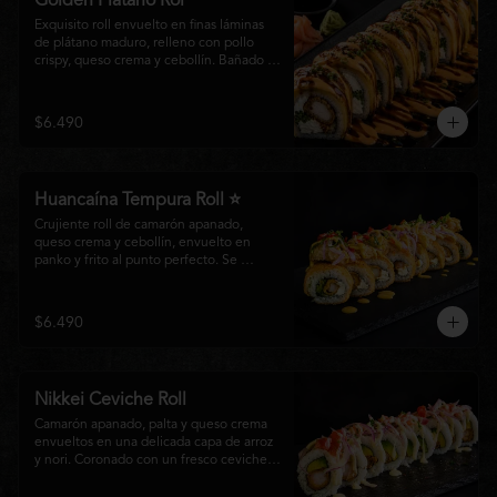
Golden Plátano Rol
Exquisito roll envuelto en finas láminas 
de plátano maduro, relleno con pollo 
crispy, queso crema y cebollín. Bañado 
con una cremosa salsa fuji y un toque de 
salsa teriyaki, finalizado con sésamo 
tostado y cebollín fresco. Una 
$6.490
combinación perfecta entre el dulzor del 
plátano y los intensos sabores de la 
cocina nikkei.
Huancaína Tempura Roll ⭐
Crujiente roll de camarón apanado, 
queso crema y cebollín, envuelto en 
panko y frito al punto perfecto. Se 
corona con salmón y pescado blanco en 
tempura, finas láminas de cebolla morada 
y una sedosa salsa huancaína, finalizada 
$6.490
con toques de pimentón rojo fresco que 
aportan equilibrio, color y un auténtico 
carácter nikkei.
Nikkei Ceviche Roll
Camarón apanado, palta y queso crema 
envueltos en una delicada capa de arroz 
y nori. Coronado con un fresco ceviche 
nikkei de salmón y pescado blanco, 
cebolla morada y nuestra salsa especial, 