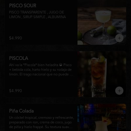
PISCO SOUR
PISCO TRANSPARENTE , JUGO DE 
LIMON , SIRUP SIMPLE , ALBUMINA
$4.990
PISCOLA
Ahí va la *Piscola* bien heladita 🥃 Pisco 
+ bebida cola, harto hielo y su rodaja de 
limón. El trago nacional que no puede 
faltar en ninguna junta. Clásico de barra 
chilena.
$4.990
Piña Colada
Un cóctel tropical, cremoso y refrescante, 
preparado con ron, crema de coco, jugo 
de piña y hielo frappé. Su textura suave y 