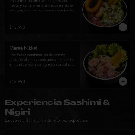
Una selección premium de pescado 
fresco y camarones marinados en leche 
de tigre, acompañados de una delicada 
rosa de palta, aros de calamar crocante y 
chips de plátano. Una creación Nikkei 
que combina frescura, textura y 
$13.990
elegancia en cada bocado.
Marea Nikkei
Una fresca combinación de salmón, 
pescado blanco y camarones, marinados 
en nuestra leche de tigre con cebolla 
morada y cilantro fresco. Acompañado de 
chips de plátano crocante y hojas verdes 
para una experiencia Nikkei llena de 
$12.990
frescura, equilibrio y sabor.
Experiencia Sashimi &
Nigiri
La esencia del mar en su máxima expresión.