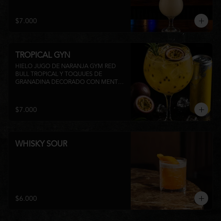
su inconfundible sabor dulce lo 
convierten en la elección perfecta para 
disfrutar de un momento de relajo o 
$7.000
acompañar la experiencia gastronómica 
de Matsumoto Nikkei. 🍍🥥
TROPICAL GYN
HIELO JUGO DE NARANJA GYM RED 
BULL TROPICAL Y TOQUUES DE 
GRANADINA DECORADO CON MENTA 
Y TROZOS DE FRUTA A 
DISPONIBILIDAD
$7.000
WHISKY SOUR
$6.000