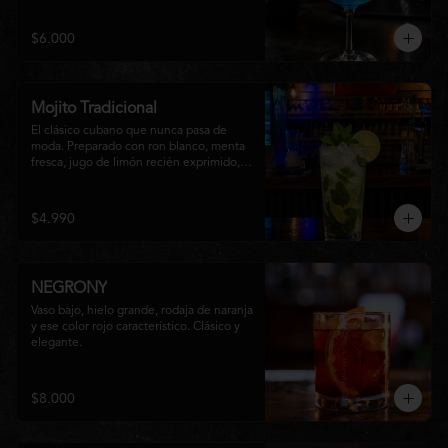
equilibrio entre notas cítricas, dulces y un 
final fresco, ideal para cualquier ocasión.
$6.000
Mojito Tradicional
El clásico cubano que nunca pasa de 
moda. Preparado con ron blanco, menta 
fresca, jugo de limón recién exprimido, 
azúcar, agua con gas y abundante hielo 
triturado. Un cóctel refrescante, 
aromático y perfectamente equilibrado, 
$4.990
ideal para disfrutar en cualquier ocasión.
NEGRONY
Vaso bajo, hielo grande, rodaja de naranja 
y ese color rojo característico. Clásico y 
elegante.
$8.000