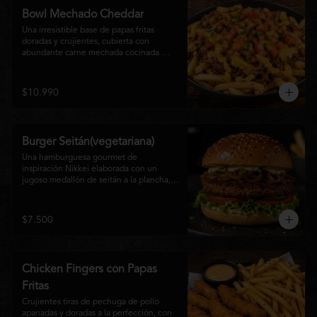
disfrutan las hamburguesas gourmet.
Bowl Mechado Cheddar
Una irresistible base de papas fritas 
doradas y crujientes, cubierta con 
abundante carne mechada cocinada 
lentamente, bañada en cremosa salsa 
cheddar, tomate fresco en cubos y un 
toque de cebollín que aporta frescura y 
$10.990
color. Un bowl abundante, perfecto para 
compartir... o disfrutar por completo.
Burger Seitán(vegetariana)
Una hamburguesa gourmet de 
inspiración Nikkei elaborada con un 
jugoso medallón de seitán a la plancha, 
cebolla caramelizada, lechuga fresca, 
tomate,  y mayonesa de la casa, servida 
en pan brioche tostado. Una opción 
$7.500
100% vegetal que destaca por su textura, 
sabor intenso y equilibrio perfecto entre 
lo dulce, lo fresco y lo umami. Ideal para 
quienes buscan una experiencia 
Chicken Fingers con Papas
diferente sin renunciar al sabor.
Fritas
Crujientes tiras de pechuga de pollo 
apanadas y doradas a la perfección, con 