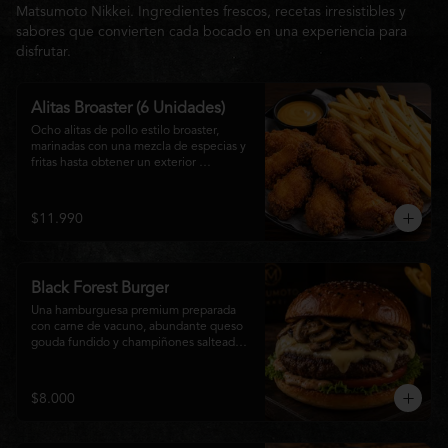
Matsumoto Nikkei. Ingredientes frescos, recetas irresistibles y
sabores que convierten cada bocado en una experiencia para
disfrutar.
Alitas Broaster (6 Unidades)
Ocho alitas de pollo estilo broaster, 
marinadas con una mezcla de especias y 
fritas hasta obtener un exterior 
irresistiblemente crujiente y un interior 
tierno y jugoso. Acompañadas de una 
generosa porción de papas fritas doradas 
$11.990
y una salsa a elección. El picoteo 
perfecto para compartir o disfrutar sin 
límites.
Black Forest Burger
Una hamburguesa premium preparada 
con carne de vacuno, abundante queso 
gouda fundido y champiñones salteados 
en mantequilla, acompañados de 
lechuga fresca, tomate, mayonesa casera 
y nuestra exclusiva salsa Matsumoto, 
$8.000
todo servido en un suave pan brioche 
tostado. Una combinación cremosa, 
intensa y llena de sabor para quienes 