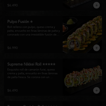
creando un equilibrio perfecto entre 
$6.490
frescura, cremosidad y crocancia en cada 
bocado.
Pulpo Fusión ⭐
Roll relleno con pulpo, queso crema y 
palta, envuelto en finas láminas de palta y 
coronado con una irresistible fusión de 
salsa acevichada y huancaína. Finalizado 
con cebollín fresco, sésamo tostado y 
láminas de pulpo, ofreciendo una 
$6.990
combinación perfecta entre frescura, 
cremosidad
Supreme Nikkei Roll ⭐⭐⭐⭐⭐
Exquisito roll de camarón furai, queso 
crema y palta, envuelto en finas láminas 
de palta fresca. Se corona con un 
delicado ceviche de atún preparado al 
estilo nikkei, creando una armoniosa 
fusión de texturas, frescura y sabores que 
$6.490
resaltan la esencia del Pacífico.