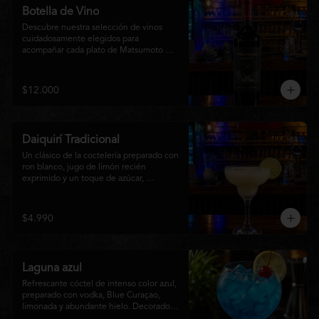
Botella de Vino
Descubre nuestra selección de vinos 
cuidadosamente elegidos para 
acompañar cada plato de Matsumoto 
Nikkei. Contamos con opciones de vinos 
tintos, blancos
$12.000
Daiquirí Tradicional
Un clásico de la coctelería preparado con 
ron blanco, jugo de limón recién 
exprimido y un toque de azúcar, 
mezclado con hielo frappé hasta lograr 
una textura suave y refrescante. Un 
cóctel equilibrado, de notas cítricas y 
$4.990
sabor intenso, perfecto para disfrutar en 
cualquier ocasión o acompañar la 
experiencia gastronómica de Matsumoto 
Nikkei.
Laguna azul
Refrescante cóctel de intenso color azul, 
preparado con vodka, Blue Curaçao, 
limonada y abundante hielo. Decorado 
con una rodaja de limón , ofrece un 