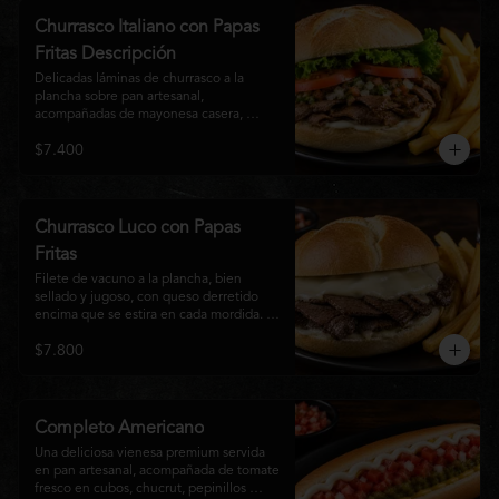
auténtico
Churrasco Italiano con Papas
Fritas Descripción
Delicadas láminas de churrasco a la 
plancha sobre pan artesanal, 
acompañadas de mayonesa casera, 
tomate fresco, palta cremosa y lechuga 
$7.400
crocante. Servido con una generosa 
porción de papas fritas doradas y 
crujientes
Churrasco Luco con Papas
Fritas
Filete de vacuno a la plancha, bien 
sellado y jugoso, con queso derretido 
encima que se estira en cada mordida. 
Todo servido en pan marraqueta caliente 
$7.800
y crujiente. Simple, directo y 
contundente.El nombre "Luco" viene del 
Bar Lúgano en Santiago. Es para los que 
aman carne + queso y nada más.
Completo Americano
Una deliciosa vienesa premium servida 
en pan artesanal, acompañada de tomate 
fresco en cubos, chucrut, pepinillos 