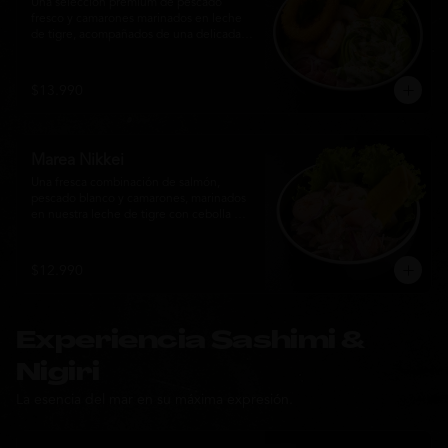
Una selección premium de pescado 
fresco y camarones marinados en leche 
de tigre, acompañados de una delicada 
rosa de palta, aros de calamar crocante y 
chips de plátano. Una creación Nikkei 
que combina frescura, textura y 
$13.990
elegancia en cada bocado.
Marea Nikkei
Una fresca combinación de salmón, 
pescado blanco y camarones, marinados 
en nuestra leche de tigre con cebolla 
morada y cilantro fresco. Acompañado de 
chips de plátano crocante y hojas verdes 
para una experiencia Nikkei llena de 
$12.990
frescura, equilibrio y sabor.
Experiencia Sashimi &
Nigiri
La esencia del mar en su máxima expresión.