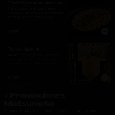
Tiradito Matsumoto Maracuyá
Delicadas láminas de salmón fresco 
bañadas en una sedosa salsa acevichada 
de maracuyá, con notas cítricas y un 
equilibrio perfecto entre dulzor y acidez. 
Terminado con alcaparras, finas rodajas 
de ají rojo, aceite de cilantro, brotes 
$8.990
frescos y pimienta recién molida. Un 
plato ligero, elegante y lleno de frescura 
que representa la esencia de la cocina 
nikkei.
Tropical Matsu ☀️
Un cóctel tropical de textura cremosa 
que combina el dulzor del mango y la 
piña con un toque cítrico y un aroma 
fresco de menta. Refrescante, exótico y 
perfecto para disfrutar junto a la cocina 
nikkei de Matsumoto.
$7.000
⭐ Promociones
Matsumoto
Combos exclusivos, regalos especiales y ofertas por tiempo