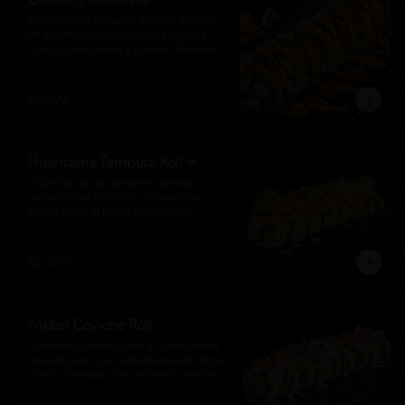
Golden Plátano Rol
Exquisito roll envuelto en finas láminas 
de plátano maduro, relleno con pollo 
crispy, queso crema y cebollín. Bañado 
con una cremosa salsa fuji y un toque de 
salsa teriyaki, finalizado con sésamo 
tostado y cebollín fresco. Una 
$6.490
combinación perfecta entre el dulzor del 
plátano y los intensos sabores de la 
cocina nikkei.
Huancaína Tempura Roll ⭐
Crujiente roll de camarón apanado, 
queso crema y cebollín, envuelto en 
panko y frito al punto perfecto. Se 
corona con salmón y pescado blanco en 
tempura, finas láminas de cebolla morada 
y una sedosa salsa huancaína, finalizada 
$6.490
con toques de pimentón rojo fresco que 
aportan equilibrio, color y un auténtico 
carácter nikkei.
Nikkei Ceviche Roll
Camarón apanado, palta y queso crema 
envueltos en una delicada capa de arroz 
y nori. Coronado con un fresco ceviche 
nikkei de salmón y pescado blanco, 
cebolla morada y nuestra salsa especial, 