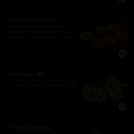
salsa especial de la casa, ideales para 
disfrutar como entrada o para compartir 
con el auténtico sabor de la cocina 
nikkei.
Furai Balls a Elección
5 unidades rellenas a elección: pollo, 
camarón o queso, envueltas en panko 
japonés y fritas hasta alcanzar un dorado 
perfecto. Acompañadas de nuestra salsa 
especial de la casa.
$6.000
Furai Burger 🍔⭐
Crujiente pollo furai, queso crema, palta 
y cebollín, envueltos entre dos discos de 
arroz de sushi dorados y nori. 
Acompañado de nuestra salsa especial 
Matsumoto, una creación que fusiona la 
tradición japonesa con el sabor nikkei en 
$6.990
cada bocado.
Gyozas (5 unidades)