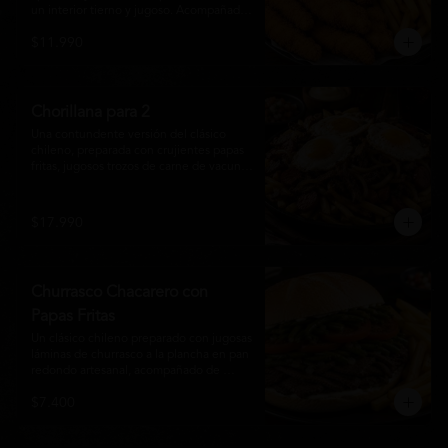
un interior tierno y jugoso. Acompañadas 
de una generosa porción de papas fritas 
$11.990
doradas y una salsa a elección. Un clásico 
irresistible, perfecto para compartir o 
disfrutar como una comida llena de sabor 
y crocancia.
Chorillana para 2
Una contundente versión del clásico 
chileno, preparada con crujientes papas 
fritas, jugosos trozos de carne de vacuno 
salteados al punto, chorizo grillado, 
cebolla caramelizada y coronada con tres 
huevos fritos de yema cremosa. Un plato 
$17.990
perfecto para compartir y disfrutar con 
una cerveza bien helada o tu cóctel 
favorito. Ideal para 2 a 4 personas.
Churrasco Chacarero con
Papas Fritas
Un clásico chileno preparado con jugosas 
láminas de churrasco a la plancha en pan 
redondo artesanal, acompañado de 
abundantes porotos verdes salteados, 
$7.400
frescas rodajas de tomate, mayonesa 
casera y una generosa porción de papas 
fritas doradas y crujientes. Sabor 