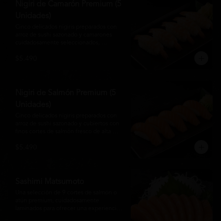
Nigiri de Camarón Premium (5
Unidades)
Cinco delicados nigiris preparados con 
arroz de sushi sazonado y camarones 
cuidadosamente seleccionados, 
elaborados al estilo tradicional japonés. 
$5.490
Su textura suave, frescura y sabor natural 
crean una experiencia equilibrada y 
refinada, perfecta para los amantes de la 
cocina Nikkei.
Nigiri de Salmón Premium (5
Unidades)
Cinco delicados nigiris preparados con 
arroz de sushi sazonado y cubiertos con 
finos cortes de salmón fresco de alta 
calidad. Una propuesta clásica de la 
$5.490
gastronomía japonesa que destaca por su 
frescura, suavidad y equilibrio, ideal para 
quienes disfrutan del sabor auténtico del 
salmón.
Sashimi Matsumoto
Una selección de 9 cortes de salmón o 
atún premium, cuidadosamente 
laminados para ofrecer una experiencia 
auténtica y llena de frescura.