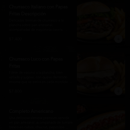
auténtico
Churrasco Italiano con Papas
Fritas Descripción
Delicadas láminas de churrasco a la 
plancha sobre pan artesanal, 
acompañadas de mayonesa casera, 
tomate fresco, palta cremosa y lechuga 
$7.400
crocante. Servido con una generosa 
porción de papas fritas doradas y 
crujientes
Churrasco Luco con Papas
Fritas
Filete de vacuno a la plancha, bien 
sellado y jugoso, con queso derretido 
encima que se estira en cada mordida. 
Todo servido en pan marraqueta caliente 
$7.800
y crujiente. Simple, directo y 
contundente.El nombre "Luco" viene del 
Bar Lúgano en Santiago. Es para los que 
aman carne + queso y nada más.
Completo Americano
Una deliciosa vienesa premium servida 
en pan artesanal, acompañada de tomate 
fresco en cubos, chucrut, pepinillos 