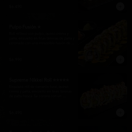
creando un equilibrio perfecto entre 
$6.490
frescura, cremosidad y crocancia en cada 
bocado.
Pulpo Fusión ⭐
Roll relleno con pulpo, queso crema y 
palta, envuelto en finas láminas de palta y 
coronado con una irresistible fusión de 
salsa acevichada y huancaína. Finalizado 
con cebollín fresco, sésamo tostado y 
láminas de pulpo, ofreciendo una 
$6.990
combinación perfecta entre frescura, 
cremosidad
Supreme Nikkei Roll ⭐⭐⭐⭐⭐
Exquisito roll de camarón furai, queso 
crema y palta, envuelto en finas láminas 
de palta fresca. Se corona con un 
delicado ceviche de atún preparado al 
estilo nikkei, creando una armoniosa 
fusión de texturas, frescura y sabores que 
$6.490
resaltan la esencia del Pacífico.