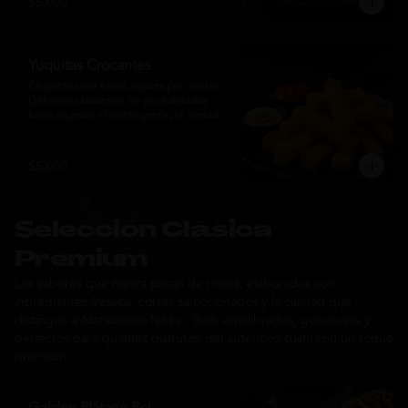
$5.000
sabor de la cocina nikkei.
Yuquitas Crocantes
Crujientes por fuera, suaves por dentro. 
Deliciosos bastones de yuca dorados 
hasta alcanzar el punto perfecto, servidos 
con una selección de salsas de la casa. 
Un acompañamiento irresistible para 
compartir o complementar cualquier 
$5.000
experiencia Matsumoto Nikkei.
Selección Clásica
Premium
Los sabores que nunca pasan de moda, elaborados con
ingredientes frescos, cortes seleccionados y la calidad que
distingue a Matsumoto Nikkei. Rolls equilibrados, generosos y
perfectos para quienes disfrutan del auténtico sushi con un toque
premium.