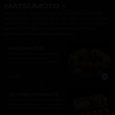
Ideal para: una cita, una salida con 
MATSUMOTO ⭐
amigos o una noche especial llena de 
Descubre una cuidada selección de nuestras creaciones más
sabor y buena compañía.
representativas, donde la tradición japonesa y la esencia peruana
se fusionan en cada bocado. Rolls elaborados con ingredientes
frescos, sabores únicos y una presentación que refleja la
auténtica experiencia Nikkei de Matsumoto.
Nikkei Fusion(25pz)
Una combinación perfecta de dos de 
nuestros rolls más populares, 
acompañados de 5 croquetas Nikkei 
doradas y crujientes, rellenas de queso 
crema y salmón, servidas con una 
cremosa salsa de la casa. Una tabla que 
$12.990
reúne diferentes texturas y sabores, ideal 
para compartir y disfrutar de la auténtica 
fusión de la cocina japonesa con 
inspiración peruana.
Tabla Nikkei Matsumoto(35)
Una experiencia pensada para compartir 
que reúne lo mejor de la cocina Nikkei. 
Incluye una selección de tres variedades 
de rolls cuidadosamente preparados, 