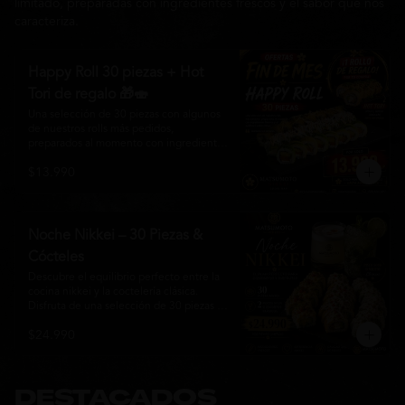
limitado, preparadas con ingredientes frescos y el sabor que nos
caracteriza.
Happy Roll 30 piezas + Hot
Tori de regalo 🎁🍣
Una selección de 30 piezas con algunos 
de nuestros rolls más pedidos, 
preparados al momento con ingredientes 
frescos y el auténtico estilo de 
$13.990
Matsumoto Nikkei. Una promoción 
pensada para compartir y disfrutar de una 
gran variedad de sabores.

Incluye un Hot Tori de regalo (10 piezas): 
Noche Nikkei – 30 Piezas &
un roll crujiente relleno de pollo, queso 
Cócteles
crema y cebollín, frito en panko hasta 
obtener un dorado perfecto y una 
Descubre el equilibrio perfecto entre la 
textura irresistible.
cocina nikkei y la coctelería clásica. 
Disfruta de una selección de 30 piezas 
premium preparadas con ingredientes 
$24.990
frescos, acompañadas de 2 Pisco Sour o 
2 Mojitos Clásicos. Una experiencia 
pensada para compartir, celebrar y 
disfrutar de los sabores que hacen única 
a Matsumoto Nikkei.

DESTACADOS