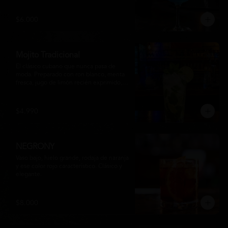
equilibrio entre notas cítricas, dulces y un 
final fresco, ideal para cualquier ocasión.
$6.000
Mojito Tradicional
El clásico cubano que nunca pasa de 
moda. Preparado con ron blanco, menta 
fresca, jugo de limón recién exprimido, 
azúcar, agua con gas y abundante hielo 
triturado. Un cóctel refrescante, 
aromático y perfectamente equilibrado, 
$4.990
ideal para disfrutar en cualquier ocasión.
NEGRONY
Vaso bajo, hielo grande, rodaja de naranja 
y ese color rojo característico. Clásico y 
elegante.
$8.000