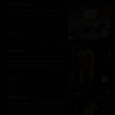
PISCO SOUR
PISCO TRANSPARENTE , JUGO DE 
LIMON , SIRUP SIMPLE , ALBUMINA
$4.990
PISCOLA
Ahí va la *Piscola* bien heladita 🥃 Pisco 
+ bebida cola, harto hielo y su rodaja de 
limón. El trago nacional que no puede 
faltar en ninguna junta. Clásico de barra 
chilena.
$4.990
Piña Colada
Un cóctel tropical, cremoso y refrescante, 
preparado con ron, crema de coco, jugo 
de piña y hielo frappé. Su textura suave y 