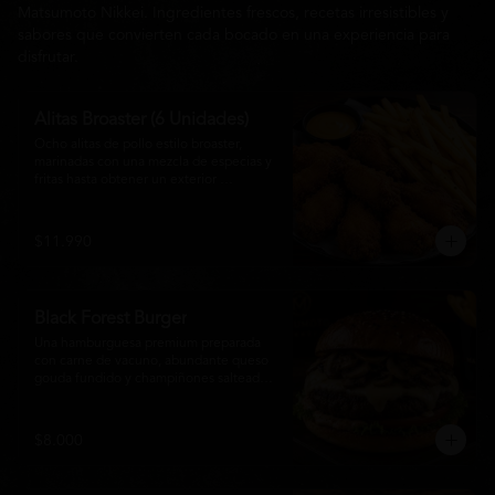
Matsumoto Nikkei. Ingredientes frescos, recetas irresistibles y
sabores que convierten cada bocado en una experiencia para
disfrutar.
Alitas Broaster (6 Unidades)
Ocho alitas de pollo estilo broaster, 
marinadas con una mezcla de especias y 
fritas hasta obtener un exterior 
irresistiblemente crujiente y un interior 
tierno y jugoso. Acompañadas de una 
generosa porción de papas fritas doradas 
$11.990
y una salsa a elección. El picoteo 
perfecto para compartir o disfrutar sin 
límites.
Black Forest Burger
Una hamburguesa premium preparada 
con carne de vacuno, abundante queso 
gouda fundido y champiñones salteados 
en mantequilla, acompañados de 
lechuga fresca, tomate, mayonesa casera 
y nuestra exclusiva salsa Matsumoto, 
$8.000
todo servido en un suave pan brioche 
tostado. Una combinación cremosa, 
intensa y llena de sabor para quienes 