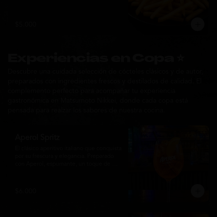
$5.000
Experiencias en Copa ⭐
Descubre una cuidada selección de cócteles clásicos y de autor,
preparados con ingredientes frescos y destilados de calidad. El
complemento perfecto para acompañar tu experiencia
gastronómica en Matsumoto Nikkei, donde cada copa está
pensada para realzar los sabores de nuestra cocina.
Aperol Spritz
El clásico aperitivo italiano que conquista 
por su frescura y elegancia. Preparado 
con Aperol, espumante, un toque de 
agua con gas, abundante hielo y una 
rodaja de naranja fresca. Un cóctel ligero, 
refrescante y de notas cítricas, perfecto 
$6.000
para disfrutar antes de la comida o 
acompañar la experiencia gastronómica 
de Matsumoto Nikkei.