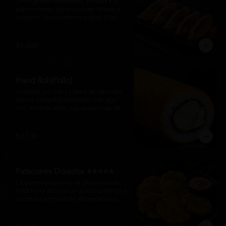
Cinco gyozas artesanales, selladas a la 
plancha hasta lograr una base dorada y 
crujiente, con un interior jugoso y lleno 
de sabor. Acompañadas de una delicada 
salsa oriental de la casa, son el equilibrio 
perfecto entre tradición japonesa y la 
$5.000
esencia de la cocina nikkei, ideales para 
comenzar una experiencia gastronómica 
única.
Hand Roll(Pollo)
Crujiente por fuera y lleno de sabor por 
dentro. Hand Roll elaborado con alga 
nori, arroz de sushi, jugosa pechuga de 
pollo crispy y queso crema, envuelto en 
una fina capa dorada y crocante. Una 
combinación perfecta de textura y 
$3.500
cremosidad que convierte este clásico en 
una experiencia irresistible.
Patacones Dorados ⭐⭐⭐⭐⭐
Crujientes patacones de plátano verde, 
fritos hasta alcanzar un dorado perfecto y 
una textura irresistible. Acompañados de 
nuestra salsa especial de la casa, son el 
complemento ideal para compartir o 
disfrutar como entrada con el auténtico 