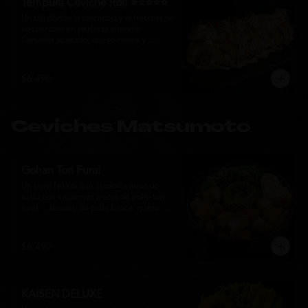
Tempura Ceviche Roll ⭐⭐⭐⭐⭐
Un roll donde la crocancia y la frescura se 
encuentran en perfecta armonía. 
Camarón apanado, queso crema y 
cebollín, envueltos en panko y fritos 
hasta alcanzar un dorado perfecto. Se 
corona con salmón y pescado blanco en 
$6.490
tempura, cebolla morada, una sedosa 
salsa acevichada, cilantro fresco y 
delicados toques de pimentón rojo, 
logrando una experiencia intensa, 
Ceviches Matsumoto
equilibrada y auténticamente nikkei.
Gohan Tori Furai
Un bowl Nikkei que combina arroz de 
sushi con crujientes trozos de pollo tori 
furai,  , abanico de palta fresca, queso 
crema y cebollín, terminado con semillas 
de sésamo. Una fusión de texturas y 
sabores que equilibra lo crocante, lo 
$6.490
fresco y lo cremoso en cada bocado. 
Ideal para quienes buscan una comida 
completa y llena de sabor.
KAISEN DELUXE