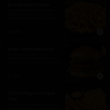
disfrutan las hamburguesas gourmet.
Bowl Mechado Cheddar
Una irresistible base de papas fritas 
doradas y crujientes, cubierta con 
abundante carne mechada cocinada 
lentamente, bañada en cremosa salsa 
cheddar, tomate fresco en cubos y un 
toque de cebollín que aporta frescura y 
$10.990
color. Un bowl abundante, perfecto para 
compartir... o disfrutar por completo.
Burger Seitán(vegetariana)
Una hamburguesa gourmet de 
inspiración Nikkei elaborada con un 
jugoso medallón de seitán a la plancha, 
cebolla caramelizada, lechuga fresca, 
tomate,  y mayonesa de la casa, servida 
en pan brioche tostado. Una opción 
$7.500
100% vegetal que destaca por su textura, 
sabor intenso y equilibrio perfecto entre 
lo dulce, lo fresco y lo umami. Ideal para 
quienes buscan una experiencia 
Chicken Fingers con Papas
diferente sin renunciar al sabor.
Fritas
Crujientes tiras de pechuga de pollo 
apanadas y doradas a la perfección, con 