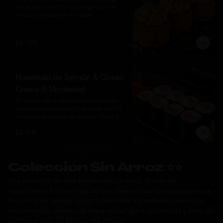
del plátano maduro se combina con la 
frescura del salmón en tartar, 
acompañado de salsa nikkei, cebollín y 
sésamo tostado para una experiencia 
única.
$5.990
Hosomaki de Salmón & Queso
Crema (8 Unidades)
Un clásico de la gastronomía japonesa 
elaborado con alga nori, arroz de sushi y 
un delicado relleno de salmón fresco y 
queso crema. Su combinación de sabores 
$4.500
suaves y textura cremosa ofrece una 
experiencia equilibrada, fresca y 
auténtica en cada bocado.
Colección Sin Arroz ⭐⭐
Una selección de rolls elaborados sin arroz, donde los
ingredientes frescos y los sabores intensos son los protagonistas.
Envueltos en salmón, palta o diferentes ingredientes premium,
cada creación ofrece una experiencia ligera, sofisticada y llena del
auténtico sello de Matsumoto Nikkei.