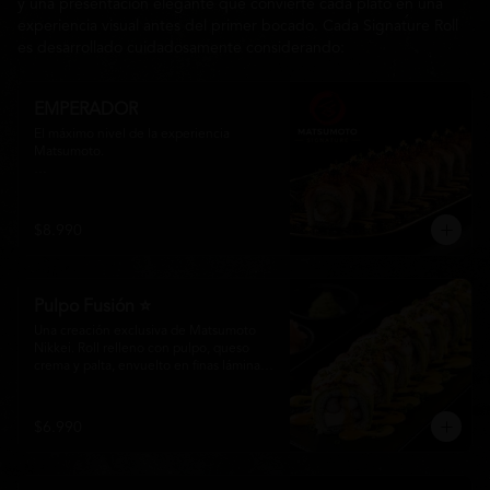
y una presentación elegante que convierte cada plato en una
experiencia visual antes del primer bocado. Cada Signature Roll
es desarrollado cuidadosamente considerando:
EMPERADOR
El máximo nivel de la experiencia 
Matsumoto.

Una creación exclusiva elaborada con 
langostino tempura, queso crema y palta 
Hass, envuelta en finas láminas de 
$8.990
salmón premium flameado. Coronado 
masago, Y láminas de oro comestible y 
nuestra inconfundible Salsa Emperador, 
una reducción nikkei que realza cada 
Pulpo Fusión ⭐
bocado con elegancia y profundidad.

Una creación exclusiva de Matsumoto 
Más que un roll, una obra maestra 
Nikkei. Roll relleno con pulpo, queso 
diseñada para quienes buscan lo 
crema y palta, envuelto en finas láminas 
extraordinario.
de palta y coronado con una irresistible 
fusión de salsa acevichada y huancaína. 
Finalizado con cebollín fresco, sésamo 
$6.990
tostado y láminas de pulpo, ofreciendo 
una combinación perfecta entre frescura