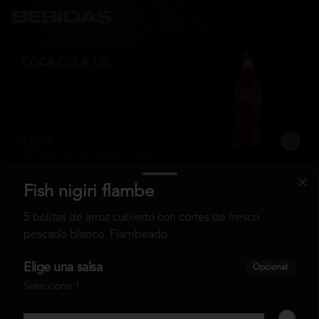
BEBIDAS
COCA COLA 1,5L
$3.000
Fish nigiri flambe
COCA COLA 350 ML
5 bolitas de arroz cubierto con cortes de fresco
pescado blanco. Flambeado.
Elige una salsa
Opcional
$1.800
Seleccione 1