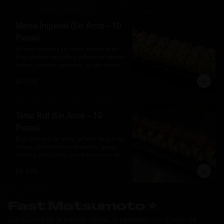
Marea Imperial (Sin Arroz – 10
Piezas)
Un exclusivo roll sin arroz, envuelto en 
finas láminas de palta y relleno de salmón 
fresco, camarón apanado, queso crema y 
cebollín. Coronado con un delicado 
$8.990
ceviche mixto marinado en leche de 
tigre, cebolla morada, cilantro y un sutil 
toque de ají, creando una combinación 
perfecta entre frescura, cremosidad y 
crocancia. Una creación premium que 
Tartar Roll (Sin Arroz – 10
representa la esencia de la cocina Nikkei.
Piezas)
Exclusivo roll sin arroz, relleno de salmón 
fresco, champiñones salteados, queso 
crema y ciboulette, envuelto en una fina 
capa crocante. Coronado con un 
$8.990
delicado tartar de atún fresco sazonado 
con salsa Nikkei, cebollín y un toque de 
sésamo, logrando una combinación 
perfecta entre cremosidad, frescura y 
textura en cada bocado.
Fast Matsumoto ⭐
Los clásicos de la comida rápida, preparados con el sello de