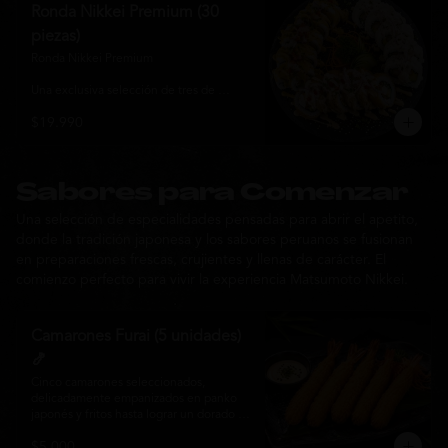
y sabor, ideal para compartir entre 3 y 4 
Ronda Nikkei Premium (30
personas.
piezas)
Ronda Nikkei Premium

Una exclusiva selección de tres de 
nuestros rolls premium, cuidadosamente 
$19.990
elaborados con ingredientes frescos y 
coronados con toppings de inspiración 
nikkei. Una experiencia que combina 
frescura, crocancia y cremosidad, 
pensada para compartir y descubrir la 
Sabores para Comenzar
esencia de Matsumoto Nikkei en cada 
Una selección de especialidades pensadas para abrir el apetito,
bocado.
donde la tradición japonesa y los sabores peruanos se fusionan
en preparaciones frescas, crujientes y llenas de carácter. El
comienzo perfecto para vivir la experiencia Matsumoto Nikkei.
Camarones Furai (5 unidades)
🍤
Cinco camarones seleccionados, 
delicadamente empanizados en panko 
japonés y fritos hasta lograr un dorado 
perfecto. Crujientes por fuera y jugosos 
$5.000
por dentro, acompañados de nuestra 