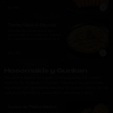
$9.990
Tiradito Nikkei (A Elección)
Delicadas láminas de salmón, atún o 
pescado blanco, a tu elección, bañadas 
en nuestra exclusiva salsa Nikkei de la 
casa. Su equilibrio entre cítricos, ají y 
notas orientales se complementa con 
palta, cebolla morada, ají fresco, brotes y 
$10.990
sésamo, ofreciendo una experiencia 
fresca, sofisticada y llena de sabor.
Hosomakis y Gunkan
Descubre la esencia de la gastronomía japonesa con nuestra
selección de Hosomakis y Gunkan. Preparaciones tradicionales
elaboradas con ingredientes frescos y de primera calidad, donde
cada pieza destaca por su equilibrio, delicadeza y sabor
Gunkan de Plátano Maduro
Una fusión de sabores donde el dulzor 