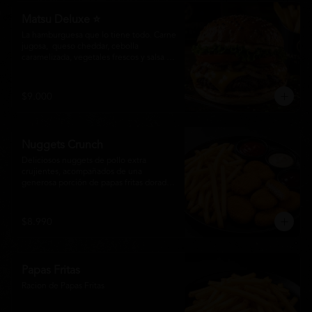
Matsu Deluxe ⭐
La hamburguesa que lo tiene todo. Carne 
jugosa,  queso cheddar, cebolla 
caramelizada, vegetales frescos y salsa 
especial Matsumoto en un suave pan 
brioche. Un clásico irresistible, hecho 
para los amantes de las grandes 
$9.000
hamburguesas.
Nuggets Crunch
Deliciosos nuggets de pollo extra 
crujientes, acompañados de una 
generosa porción de papas fritas doradas 
y servidos con salsa BBQ, mayonesa y 
kétchup. Una combinación clásica, 
irresistible y perfecta para cualquier 
$8.990
ocasión.
Papas Fritas
Racion de Papas Fritas