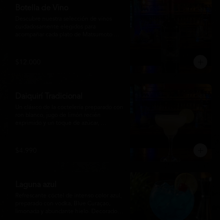
Botella de Vino
Descubre nuestra selección de vinos 
cuidadosamente elegidos para 
acompañar cada plato de Matsumoto 
Nikkei. Contamos con opciones de vinos 
tintos, blancos
$12.000
Daiquirí Tradicional
Un clásico de la coctelería preparado con 
ron blanco, jugo de limón recién 
exprimido y un toque de azúcar, 
mezclado con hielo frappé hasta lograr 
una textura suave y refrescante. Un 
cóctel equilibrado, de notas cítricas y 
$4.990
sabor intenso, perfecto para disfrutar en 
cualquier ocasión o acompañar la 
experiencia gastronómica de Matsumoto 
Nikkei.
Laguna azul
Refrescante cóctel de intenso color azul, 
preparado con vodka, Blue Curaçao, 
limonada y abundante hielo. Decorado 
con una rodaja de limón , ofrece un 