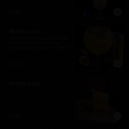
su inconfundible sabor dulce lo 
convierten en la elección perfecta para 
disfrutar de un momento de relajo o 
$7.000
acompañar la experiencia gastronómica 
de Matsumoto Nikkei. 🍍🥥
TROPICAL GYN
HIELO JUGO DE NARANJA GYM RED 
BULL TROPICAL Y TOQUUES DE 
GRANADINA DECORADO CON MENTA 
Y TROZOS DE FRUTA A 
DISPONIBILIDAD
$7.000
WHISKY SOUR
$6.000