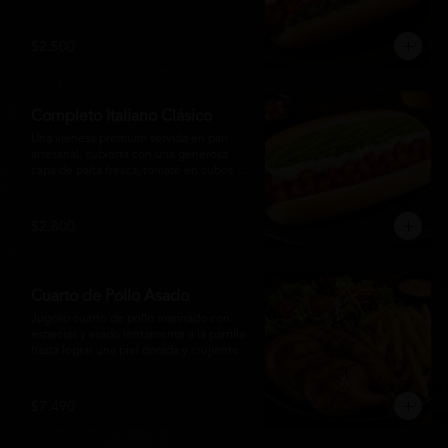
relish, mostaza y una generosa capa de 
mayonesa casera.
$2.500
Completo Italiano Clásico
Una vienesa premium servida en pan 
artesanal, cubierta con una generosa 
capa de palta fresca, tomate en cubos y 
mayonesa casera. Un clásico chileno 
preparado con ingredientes frescos, 
cremoso, sabroso y perfecto para 
$2.800
disfrutar en cualquier momento.
Cuarto de Pollo Asado
Jugoso cuarto de pollo marinado con 
especias y asado lentamente a la parrilla 
hasta lograr una piel dorada y crujiente. 
Acompañado de una generosa porción 
de papas fritas y una fresca ensalada de 
lechuga, tomate y vegetales de 
$7.490
temporada. Un plato clásico, abundante y 
lleno de sabor, ideal para disfrutar en 
cualquier momento.