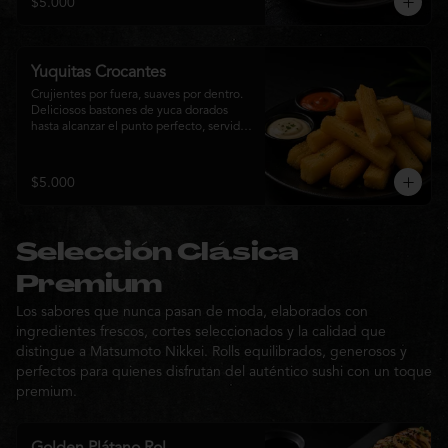
$5.000
sabor de la cocina nikkei.
Yuquitas Crocantes
Crujientes por fuera, suaves por dentro. 
Deliciosos bastones de yuca dorados 
hasta alcanzar el punto perfecto, servidos 
con una selección de salsas de la casa. 
Un acompañamiento irresistible para 
compartir o complementar cualquier 
$5.000
experiencia Matsumoto Nikkei.
Selección Clásica
Premium
Los sabores que nunca pasan de moda, elaborados con
ingredientes frescos, cortes seleccionados y la calidad que
distingue a Matsumoto Nikkei. Rolls equilibrados, generosos y
perfectos para quienes disfrutan del auténtico sushi con un toque
premium.