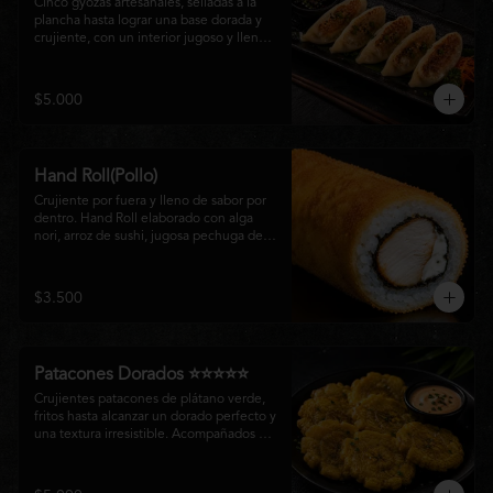
Cinco gyozas artesanales, selladas a la 
plancha hasta lograr una base dorada y 
crujiente, con un interior jugoso y lleno 
de sabor. Acompañadas de una delicada 
salsa oriental de la casa, son el equilibrio 
perfecto entre tradición japonesa y la 
$5.000
esencia de la cocina nikkei, ideales para 
comenzar una experiencia gastronómica 
única.
Hand Roll(Pollo)
Crujiente por fuera y lleno de sabor por 
dentro. Hand Roll elaborado con alga 
nori, arroz de sushi, jugosa pechuga de 
pollo crispy y queso crema, envuelto en 
una fina capa dorada y crocante. Una 
combinación perfecta de textura y 
$3.500
cremosidad que convierte este clásico en 
una experiencia irresistible.
Patacones Dorados ⭐⭐⭐⭐⭐
Crujientes patacones de plátano verde, 
fritos hasta alcanzar un dorado perfecto y 
una textura irresistible. Acompañados de 
nuestra salsa especial de la casa, son el 
complemento ideal para compartir o 
disfrutar como entrada con el auténtico 