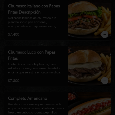
auténtico
Churrasco Italiano con Papas
Fritas Descripción
Delicadas láminas de churrasco a la 
plancha sobre pan artesanal, 
acompañadas de mayonesa casera, 
tomate fresco, palta cremosa y lechuga 
$7.400
crocante. Servido con una generosa 
porción de papas fritas doradas y 
crujientes
Churrasco Luco con Papas
Fritas
Filete de vacuno a la plancha, bien 
sellado y jugoso, con queso derretido 
encima que se estira en cada mordida. 
Todo servido en pan marraqueta caliente 
$7.800
y crujiente. Simple, directo y 
contundente.El nombre "Luco" viene del 
Bar Lúgano en Santiago. Es para los que 
aman carne + queso y nada más.
Completo Americano
Una deliciosa vienesa premium servida 
en pan artesanal, acompañada de tomate 
fresco en cubos, chucrut, pepinillos 