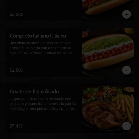
relish, mostaza y una generosa capa de 
mayonesa casera.
$2.500
Completo Italiano Clásico
Una vienesa premium servida en pan 
artesanal, cubierta con una generosa 
capa de palta fresca, tomate en cubos y 
mayonesa casera. Un clásico chileno 
preparado con ingredientes frescos, 
cremoso, sabroso y perfecto para 
$2.800
disfrutar en cualquier momento.
Cuarto de Pollo Asado
Jugoso cuarto de pollo marinado con 
especias y asado lentamente a la parrilla 
hasta lograr una piel dorada y crujiente. 
Acompañado de una generosa porción 
de papas fritas y una fresca ensalada de 
lechuga, tomate y vegetales de 
$7.490
temporada. Un plato clásico, abundante y 
lleno de sabor, ideal para disfrutar en 
cualquier momento.