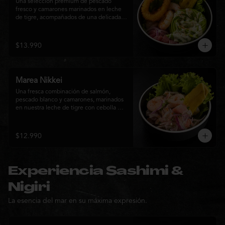
Una selección premium de pescado 
fresco y camarones marinados en leche 
de tigre, acompañados de una delicada 
rosa de palta, aros de calamar crocante y 
chips de plátano. Una creación Nikkei 
que combina frescura, textura y 
$13.990
elegancia en cada bocado.
Marea Nikkei
Una fresca combinación de salmón, 
pescado blanco y camarones, marinados 
en nuestra leche de tigre con cebolla 
morada y cilantro fresco. Acompañado de 
chips de plátano crocante y hojas verdes 
para una experiencia Nikkei llena de 
$12.990
frescura, equilibrio y sabor.
Experiencia Sashimi &
Nigiri
La esencia del mar en su máxima expresión.