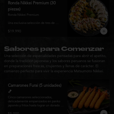
y sabor, ideal para compartir entre 3 y 4 
Ronda Nikkei Premium (30
personas.
piezas)
Ronda Nikkei Premium

Una exclusiva selección de tres de 
nuestros rolls premium, cuidadosamente 
$19.990
elaborados con ingredientes frescos y 
coronados con toppings de inspiración 
nikkei. Una experiencia que combina 
frescura, crocancia y cremosidad, 
pensada para compartir y descubrir la 
Sabores para Comenzar
esencia de Matsumoto Nikkei en cada 
Una selección de especialidades pensadas para abrir el apetito,
bocado.
donde la tradición japonesa y los sabores peruanos se fusionan
en preparaciones frescas, crujientes y llenas de carácter. El
comienzo perfecto para vivir la experiencia Matsumoto Nikkei.
Camarones Furai (5 unidades)
🍤
Cinco camarones seleccionados, 
delicadamente empanizados en panko 
japonés y fritos hasta lograr un dorado 
perfecto. Crujientes por fuera y jugosos 
$5.000
por dentro, acompañados de nuestra 