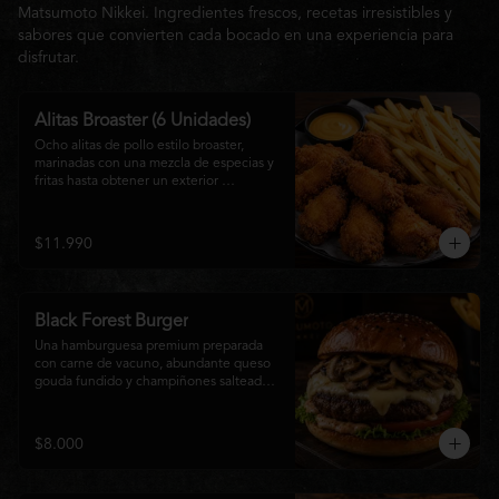
Matsumoto Nikkei. Ingredientes frescos, recetas irresistibles y
sabores que convierten cada bocado en una experiencia para
disfrutar.
Alitas Broaster (6 Unidades)
Ocho alitas de pollo estilo broaster, 
marinadas con una mezcla de especias y 
fritas hasta obtener un exterior 
irresistiblemente crujiente y un interior 
tierno y jugoso. Acompañadas de una 
generosa porción de papas fritas doradas 
$11.990
y una salsa a elección. El picoteo 
perfecto para compartir o disfrutar sin 
límites.
Black Forest Burger
Una hamburguesa premium preparada 
con carne de vacuno, abundante queso 
gouda fundido y champiñones salteados 
en mantequilla, acompañados de 
lechuga fresca, tomate, mayonesa casera 
y nuestra exclusiva salsa Matsumoto, 
$8.000
todo servido en un suave pan brioche 
tostado. Una combinación cremosa, 
intensa y llena de sabor para quienes 