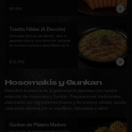
$9.990
Tiradito Nikkei (A Elección)
Delicadas láminas de salmón, atún o 
pescado blanco, a tu elección, bañadas 
en nuestra exclusiva salsa Nikkei de la 
casa. Su equilibrio entre cítricos, ají y 
notas orientales se complementa con 
palta, cebolla morada, ají fresco, brotes y 
$10.990
sésamo, ofreciendo una experiencia 
fresca, sofisticada y llena de sabor.
Hosomakis y Gunkan
Descubre la esencia de la gastronomía japonesa con nuestra
selección de Hosomakis y Gunkan. Preparaciones tradicionales
elaboradas con ingredientes frescos y de primera calidad, donde
cada pieza destaca por su equilibrio, delicadeza y sabor
Gunkan de Plátano Maduro
Una fusión de sabores donde el dulzor 