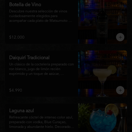
Botella de Vino
Descubre nuestra selección de vinos 
cuidadosamente elegidos para 
acompañar cada plato de Matsumoto 
Nikkei. Contamos con opciones de vinos 
tintos, blancos
$12.000
Daiquirí Tradicional
Un clásico de la coctelería preparado con 
ron blanco, jugo de limón recién 
exprimido y un toque de azúcar, 
mezclado con hielo frappé hasta lograr 
una textura suave y refrescante. Un 
cóctel equilibrado, de notas cítricas y 
$4.990
sabor intenso, perfecto para disfrutar en 
cualquier ocasión o acompañar la 
experiencia gastronómica de Matsumoto 
Nikkei.
Laguna azul
Refrescante cóctel de intenso color azul, 
preparado con vodka, Blue Curaçao, 
limonada y abundante hielo. Decorado 
con una rodaja de limón , ofrece un 