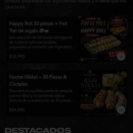
limitado, preparadas con ingredientes frescos y el sabor que nos
caracteriza.
Happy Roll 30 piezas + Hot
Tori de regalo 🎁🍣
Una selección de 30 piezas con algunos 
de nuestros rolls más pedidos, 
preparados al momento con ingredientes 
frescos y el auténtico estilo de 
$13.990
Matsumoto Nikkei. Una promoción 
pensada para compartir y disfrutar de una 
gran variedad de sabores.

Incluye un Hot Tori de regalo (10 piezas): 
Noche Nikkei – 30 Piezas &
un roll crujiente relleno de pollo, queso 
Cócteles
crema y cebollín, frito en panko hasta 
obtener un dorado perfecto y una 
Descubre el equilibrio perfecto entre la 
textura irresistible.
cocina nikkei y la coctelería clásica. 
Disfruta de una selección de 30 piezas 
premium preparadas con ingredientes 
$24.990
frescos, acompañadas de 2 Pisco Sour o 
2 Mojitos Clásicos. Una experiencia 
pensada para compartir, celebrar y 
disfrutar de los sabores que hacen única 
a Matsumoto Nikkei.

DESTACADOS