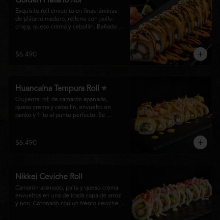
Golden Plátano Rol
Exquisito roll envuelto en finas láminas 
de plátano maduro, relleno con pollo 
crispy, queso crema y cebollín. Bañado 
con una cremosa salsa fuji y un toque de 
salsa teriyaki, finalizado con sésamo 
tostado y cebollín fresco. Una 
$6.490
combinación perfecta entre el dulzor del 
plátano y los intensos sabores de la 
cocina nikkei.
Huancaína Tempura Roll ⭐
Crujiente roll de camarón apanado, 
queso crema y cebollín, envuelto en 
panko y frito al punto perfecto. Se 
corona con salmón y pescado blanco en 
tempura, finas láminas de cebolla morada 
y una sedosa salsa huancaína, finalizada 
$6.490
con toques de pimentón rojo fresco que 
aportan equilibrio, color y un auténtico 
carácter nikkei.
Nikkei Ceviche Roll
Camarón apanado, palta y queso crema 
envueltos en una delicada capa de arroz 
y nori. Coronado con un fresco ceviche 
nikkei de salmón y pescado blanco, 
cebolla morada y nuestra salsa especial, 