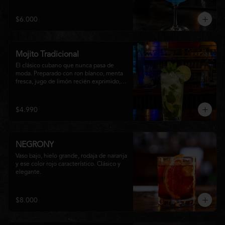
equilibrio entre notas cítricas, dulces y un 
final fresco, ideal para cualquier ocasión.
$6.000
Mojito Tradicional
El clásico cubano que nunca pasa de 
moda. Preparado con ron blanco, menta 
fresca, jugo de limón recién exprimido, 
azúcar, agua con gas y abundante hielo 
triturado. Un cóctel refrescante, 
aromático y perfectamente equilibrado, 
$4.990
ideal para disfrutar en cualquier ocasión.
NEGRONY
Vaso bajo, hielo grande, rodaja de naranja 
y ese color rojo característico. Clásico y 
elegante.
$8.000