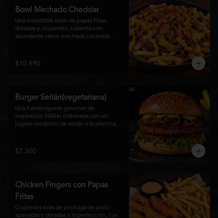
disfrutan las hamburguesas gourmet.
Bowl Mechado Cheddar
Una irresistible base de papas fritas 
doradas y crujientes, cubierta con 
abundante carne mechada cocinada 
lentamente, bañada en cremosa salsa 
cheddar, tomate fresco en cubos y un 
toque de cebollín que aporta frescura y 
$10.990
color. Un bowl abundante, perfecto para 
compartir... o disfrutar por completo.
Burger Seitán(vegetariana)
Una hamburguesa gourmet de 
inspiración Nikkei elaborada con un 
jugoso medallón de seitán a la plancha, 
cebolla caramelizada, lechuga fresca, 
tomate,  y mayonesa de la casa, servida 
en pan brioche tostado. Una opción 
$7.500
100% vegetal que destaca por su textura, 
sabor intenso y equilibrio perfecto entre 
lo dulce, lo fresco y lo umami. Ideal para 
quienes buscan una experiencia 
Chicken Fingers con Papas
diferente sin renunciar al sabor.
Fritas
Crujientes tiras de pechuga de pollo 
apanadas y doradas a la perfección, con 