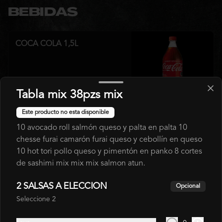
BEBIDAS
COCA COLA 1,5L
Tabla mix 38pzs mix
$3.000
Este producto no esta disponible
10 avocado roll salmón queso y palta en palta 10
COCA COLA 350 ML
chesse furai camarón furai queso y cebollín en queso
10 hot tori pollo queso y pimentón en panko 8 cortes
de sashimi mix mix mix salmon atun.
2 SALSAS A ELECCION
Opcional
$1.800
Seleccione 2