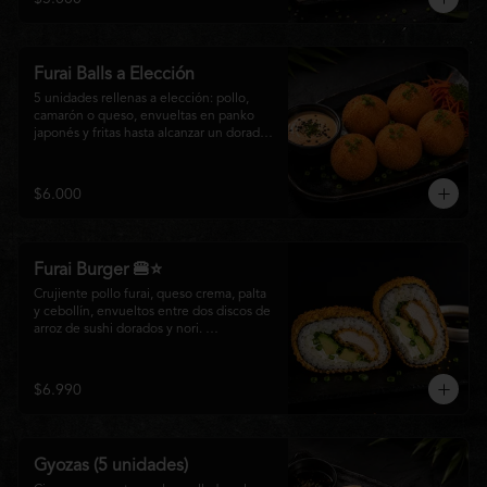
salsa especial de la casa, ideales para 
disfrutar como entrada o para compartir 
con el auténtico sabor de la cocina 
nikkei.
Furai Balls a Elección
5 unidades rellenas a elección: pollo, 
camarón o queso, envueltas en panko 
japonés y fritas hasta alcanzar un dorado 
perfecto. Acompañadas de nuestra salsa 
especial de la casa.
$6.000
Furai Burger 🍔⭐
Crujiente pollo furai, queso crema, palta 
y cebollín, envueltos entre dos discos de 
arroz de sushi dorados y nori. 
Acompañado de nuestra salsa especial 
Matsumoto, una creación que fusiona la 
tradición japonesa con el sabor nikkei en 
$6.990
cada bocado.
Gyozas (5 unidades)