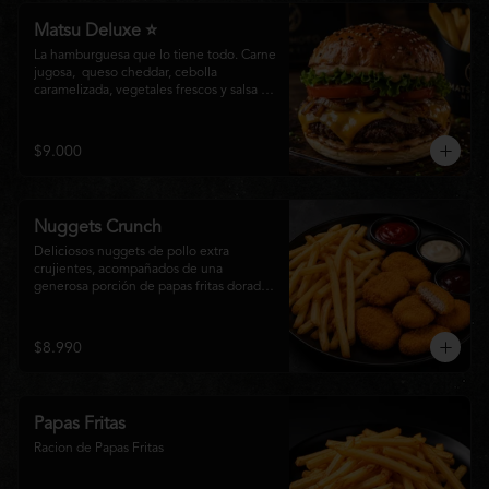
Matsu Deluxe ⭐
La hamburguesa que lo tiene todo. Carne 
jugosa,  queso cheddar, cebolla 
caramelizada, vegetales frescos y salsa 
especial Matsumoto en un suave pan 
brioche. Un clásico irresistible, hecho 
para los amantes de las grandes 
$9.000
hamburguesas.
Nuggets Crunch
Deliciosos nuggets de pollo extra 
crujientes, acompañados de una 
generosa porción de papas fritas doradas 
y servidos con salsa BBQ, mayonesa y 
kétchup. Una combinación clásica, 
irresistible y perfecta para cualquier 
$8.990
ocasión.
Papas Fritas
Racion de Papas Fritas