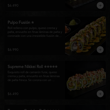
creando un equilibrio perfecto entre 
$6.490
frescura, cremosidad y crocancia en cada 
bocado.
Pulpo Fusión ⭐
Roll relleno con pulpo, queso crema y 
palta, envuelto en finas láminas de palta y 
coronado con una irresistible fusión de 
salsa acevichada y huancaína. Finalizado 
con cebollín fresco, sésamo tostado y 
láminas de pulpo, ofreciendo una 
$6.990
combinación perfecta entre frescura, 
cremosidad
Supreme Nikkei Roll ⭐⭐⭐⭐⭐
Exquisito roll de camarón furai, queso 
crema y palta, envuelto en finas láminas 
de palta fresca. Se corona con un 
delicado ceviche de atún preparado al 
estilo nikkei, creando una armoniosa 
fusión de texturas, frescura y sabores que 
$6.490
resaltan la esencia del Pacífico.