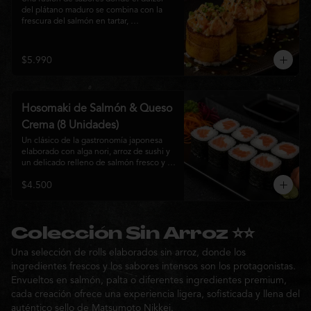
del plátano maduro se combina con la 
frescura del salmón en tartar, 
acompañado de salsa nikkei, cebollín y 
sésamo tostado para una experiencia 
única.
$5.990
Hosomaki de Salmón & Queso
Crema (8 Unidades)
Un clásico de la gastronomía japonesa 
elaborado con alga nori, arroz de sushi y 
un delicado relleno de salmón fresco y 
queso crema. Su combinación de sabores 
$4.500
suaves y textura cremosa ofrece una 
experiencia equilibrada, fresca y 
auténtica en cada bocado.
Colección Sin Arroz ⭐⭐
Una selección de rolls elaborados sin arroz, donde los
ingredientes frescos y los sabores intensos son los protagonistas.
Envueltos en salmón, palta o diferentes ingredientes premium,
cada creación ofrece una experiencia ligera, sofisticada y llena del
auténtico sello de Matsumoto Nikkei.