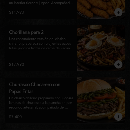
un interior tierno y jugoso. Acompañadas 
de una generosa porción de papas fritas 
$11.990
doradas y una salsa a elección. Un clásico 
irresistible, perfecto para compartir o 
disfrutar como una comida llena de sabor 
y crocancia.
Chorillana para 2
Una contundente versión del clásico 
chileno, preparada con crujientes papas 
fritas, jugosos trozos de carne de vacuno 
salteados al punto, chorizo grillado, 
cebolla caramelizada y coronada con tres 
huevos fritos de yema cremosa. Un plato 
$17.990
perfecto para compartir y disfrutar con 
una cerveza bien helada o tu cóctel 
favorito. Ideal para 2 a 4 personas.
Churrasco Chacarero con
Papas Fritas
Un clásico chileno preparado con jugosas 
láminas de churrasco a la plancha en pan 
redondo artesanal, acompañado de 
abundantes porotos verdes salteados, 
$7.400
frescas rodajas de tomate, mayonesa 
casera y una generosa porción de papas 
fritas doradas y crujientes. Sabor 