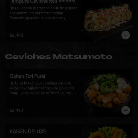
Tempura Ceviche Roll ⭐⭐⭐⭐⭐
Un roll donde la crocancia y la frescura se 
encuentran en perfecta armonía. 
Camarón apanado, queso crema y 
cebollín, envueltos en panko y fritos 
hasta alcanzar un dorado perfecto. Se 
corona con salmón y pescado blanco en 
$6.490
tempura, cebolla morada, una sedosa 
salsa acevichada, cilantro fresco y 
delicados toques de pimentón rojo, 
logrando una experiencia intensa, 
Ceviches Matsumoto
equilibrada y auténticamente nikkei.
Gohan Tori Furai
Un bowl Nikkei que combina arroz de 
sushi con crujientes trozos de pollo tori 
furai,  , abanico de palta fresca, queso 
crema y cebollín, terminado con semillas 
de sésamo. Una fusión de texturas y 
sabores que equilibra lo crocante, lo 
$6.490
fresco y lo cremoso en cada bocado. 
Ideal para quienes buscan una comida 
completa y llena de sabor.
KAISEN DELUXE