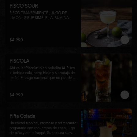
PISCO SOUR
PISCO TRANSPARENTE , JUGO DE 
LIMON , SIRUP SIMPLE , ALBUMINA
$4.990
PISCOLA
Ahí va la *Piscola* bien heladita 🥃 Pisco 
+ bebida cola, harto hielo y su rodaja de 
limón. El trago nacional que no puede 
faltar en ninguna junta. Clásico de barra 
chilena.
$4.990
Piña Colada
Un cóctel tropical, cremoso y refrescante, 
preparado con ron, crema de coco, jugo 
de piña y hielo frappé. Su textura suave y 