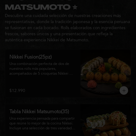
Ideal para: una cita, una salida con 
MATSUMOTO ⭐
amigos o una noche especial llena de 
Descubre una cuidada selección de nuestras creaciones más
sabor y buena compañía.
representativas, donde la tradición japonesa y la esencia peruana
se fusionan en cada bocado. Rolls elaborados con ingredientes
frescos, sabores únicos y una presentación que refleja la
auténtica experiencia Nikkei de Matsumoto.
Nikkei Fusion(25pz)
Una combinación perfecta de dos de 
nuestros rolls más populares, 
acompañados de 5 croquetas Nikkei 
doradas y crujientes, rellenas de queso 
crema y salmón, servidas con una 
cremosa salsa de la casa. Una tabla que 
$12.990
reúne diferentes texturas y sabores, ideal 
para compartir y disfrutar de la auténtica 
fusión de la cocina japonesa con 
inspiración peruana.
Tabla Nikkei Matsumoto(35)
Una experiencia pensada para compartir 
que reúne lo mejor de la cocina Nikkei. 
Incluye una selección de tres variedades 
de rolls cuidadosamente preparados, 