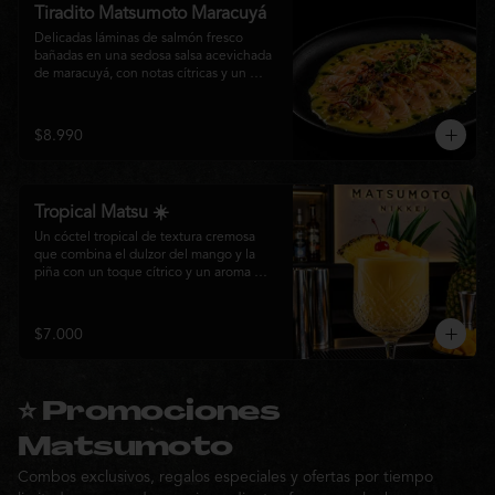
Tiradito Matsumoto Maracuyá
Delicadas láminas de salmón fresco 
bañadas en una sedosa salsa acevichada 
de maracuyá, con notas cítricas y un 
equilibrio perfecto entre dulzor y acidez. 
Terminado con alcaparras, finas rodajas 
de ají rojo, aceite de cilantro, brotes 
$8.990
frescos y pimienta recién molida. Un 
plato ligero, elegante y lleno de frescura 
que representa la esencia de la cocina 
nikkei.
Tropical Matsu ☀️
Un cóctel tropical de textura cremosa 
que combina el dulzor del mango y la 
piña con un toque cítrico y un aroma 
fresco de menta. Refrescante, exótico y 
perfecto para disfrutar junto a la cocina 
nikkei de Matsumoto.
$7.000
⭐ Promociones
Matsumoto
Combos exclusivos, regalos especiales y ofertas por tiempo