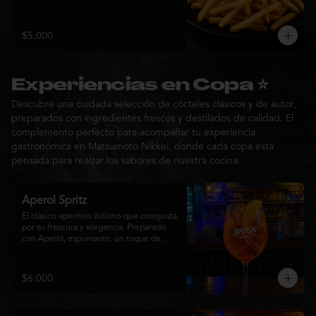
$5.000
Experiencias en Copa ⭐
Descubre una cuidada selección de cócteles clásicos y de autor,
preparados con ingredientes frescos y destilados de calidad. El
complemento perfecto para acompañar tu experiencia
gastronómica en Matsumoto Nikkei, donde cada copa está
pensada para realzar los sabores de nuestra cocina.
Aperol Spritz
El clásico aperitivo italiano que conquista 
por su frescura y elegancia. Preparado 
con Aperol, espumante, un toque de 
agua con gas, abundante hielo y una 
rodaja de naranja fresca. Un cóctel ligero, 
refrescante y de notas cítricas, perfecto 
$6.000
para disfrutar antes de la comida o 
acompañar la experiencia gastronómica 
de Matsumoto Nikkei.