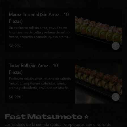
Marea Imperial (Sin Arroz – 10
Piezas)
Un exclusivo roll sin arroz, envuelto en 
finas láminas de palta y relleno de salmón 
fresco, camarón apanado, queso crema y 
cebollín. Coronado con un delicado 
$8.990
ceviche mixto marinado en leche de 
tigre, cebolla morada, cilantro y un sutil 
toque de ají, creando una combinación 
perfecta entre frescura, cremosidad y 
crocancia. Una creación premium que 
Tartar Roll (Sin Arroz – 10
representa la esencia de la cocina Nikkei.
Piezas)
Exclusivo roll sin arroz, relleno de salmón 
fresco, champiñones salteados, queso 
crema y ciboulette, envuelto en una fina 
capa crocante. Coronado con un 
$8.990
delicado tartar de atún fresco sazonado 
con salsa Nikkei, cebollín y un toque de 
sésamo, logrando una combinación 
perfecta entre cremosidad, frescura y 
textura en cada bocado.
Fast Matsumoto ⭐
Los clásicos de la comida rápida, preparados con el sello de