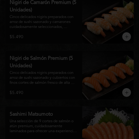
Nigiri de Camarón Premium (5
Unidades)
Cinco delicados nigiris preparados con 
arroz de sushi sazonado y camarones 
cuidadosamente seleccionados, 
elaborados al estilo tradicional japonés. 
$5.490
Su textura suave, frescura y sabor natural 
crean una experiencia equilibrada y 
refinada, perfecta para los amantes de la 
cocina Nikkei.
Nigiri de Salmón Premium (5
Unidades)
Cinco delicados nigiris preparados con 
arroz de sushi sazonado y cubiertos con 
finos cortes de salmón fresco de alta 
calidad. Una propuesta clásica de la 
$5.490
gastronomía japonesa que destaca por su 
frescura, suavidad y equilibrio, ideal para 
quienes disfrutan del sabor auténtico del 
salmón.
Sashimi Matsumoto
Una selección de 9 cortes de salmón o 
atún premium, cuidadosamente 
laminados para ofrecer una experiencia 
auténtica y llena de frescura.