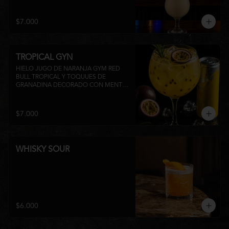
su inconfundible sabor dulce lo 
convierten en la elección perfecta para 
disfrutar de un momento de relajo o 
$7.000
acompañar la experiencia gastronómica 
de Matsumoto Nikkei. 🍍🥥
TROPICAL GYN
HIELO JUGO DE NARANJA GYM RED 
BULL TROPICAL Y TOQUUES DE 
GRANADINA DECORADO CON MENTA 
Y TROZOS DE FRUTA A 
DISPONIBILIDAD
$7.000
WHISKY SOUR
$6.000