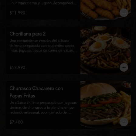
un interior tierno y jugoso. Acompañadas 
de una generosa porción de papas fritas 
$11.990
doradas y una salsa a elección. Un clásico 
irresistible, perfecto para compartir o 
disfrutar como una comida llena de sabor 
y crocancia.
Chorillana para 2
Una contundente versión del clásico 
chileno, preparada con crujientes papas 
fritas, jugosos trozos de carne de vacuno 
salteados al punto, chorizo grillado, 
cebolla caramelizada y coronada con tres 
huevos fritos de yema cremosa. Un plato 
$17.990
perfecto para compartir y disfrutar con 
una cerveza bien helada o tu cóctel 
favorito. Ideal para 2 a 4 personas.
Churrasco Chacarero con
Papas Fritas
Un clásico chileno preparado con jugosas 
láminas de churrasco a la plancha en pan 
redondo artesanal, acompañado de 
abundantes porotos verdes salteados, 
$7.400
frescas rodajas de tomate, mayonesa 
casera y una generosa porción de papas 
fritas doradas y crujientes. Sabor 