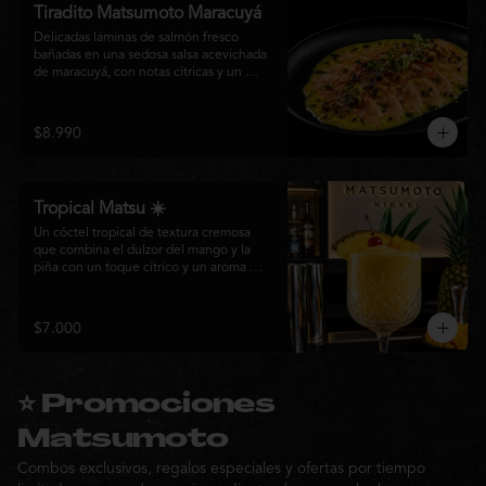
Tiradito Matsumoto Maracuyá
Delicadas láminas de salmón fresco 
bañadas en una sedosa salsa acevichada 
de maracuyá, con notas cítricas y un 
equilibrio perfecto entre dulzor y acidez. 
Terminado con alcaparras, finas rodajas 
de ají rojo, aceite de cilantro, brotes 
$8.990
frescos y pimienta recién molida. Un 
plato ligero, elegante y lleno de frescura 
que representa la esencia de la cocina 
nikkei.
Tropical Matsu ☀️
Un cóctel tropical de textura cremosa 
que combina el dulzor del mango y la 
piña con un toque cítrico y un aroma 
fresco de menta. Refrescante, exótico y 
perfecto para disfrutar junto a la cocina 
nikkei de Matsumoto.
$7.000
⭐ Promociones
Matsumoto
Combos exclusivos, regalos especiales y ofertas por tiempo