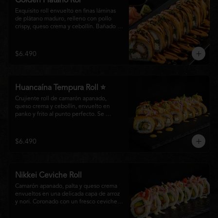
Golden Plátano Rol
Exquisito roll envuelto en finas láminas 
de plátano maduro, relleno con pollo 
crispy, queso crema y cebollín. Bañado 
con una cremosa salsa fuji y un toque de 
salsa teriyaki, finalizado con sésamo 
tostado y cebollín fresco. Una 
$6.490
combinación perfecta entre el dulzor del 
plátano y los intensos sabores de la 
cocina nikkei.
Huancaína Tempura Roll ⭐
Crujiente roll de camarón apanado, 
queso crema y cebollín, envuelto en 
panko y frito al punto perfecto. Se 
corona con salmón y pescado blanco en 
tempura, finas láminas de cebolla morada 
y una sedosa salsa huancaína, finalizada 
$6.490
con toques de pimentón rojo fresco que 
aportan equilibrio, color y un auténtico 
carácter nikkei.
Nikkei Ceviche Roll
Camarón apanado, palta y queso crema 
envueltos en una delicada capa de arroz 
y nori. Coronado con un fresco ceviche 
nikkei de salmón y pescado blanco, 
cebolla morada y nuestra salsa especial, 