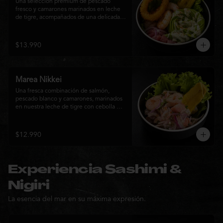
Una selección premium de pescado 
fresco y camarones marinados en leche 
de tigre, acompañados de una delicada 
rosa de palta, aros de calamar crocante y 
chips de plátano. Una creación Nikkei 
que combina frescura, textura y 
$13.990
elegancia en cada bocado.
Marea Nikkei
Una fresca combinación de salmón, 
pescado blanco y camarones, marinados 
en nuestra leche de tigre con cebolla 
morada y cilantro fresco. Acompañado de 
chips de plátano crocante y hojas verdes 
para una experiencia Nikkei llena de 
$12.990
frescura, equilibrio y sabor.
Experiencia Sashimi &
Nigiri
La esencia del mar en su máxima expresión.