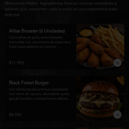
Matsumoto Nikkei. Ingredientes frescos, recetas irresistibles y
sabores que convierten cada bocado en una experiencia para
disfrutar.
Alitas Broaster (6 Unidades)
Ocho alitas de pollo estilo broaster, 
marinadas con una mezcla de especias y 
fritas hasta obtener un exterior 
irresistiblemente crujiente y un interior 
tierno y jugoso. Acompañadas de una 
generosa porción de papas fritas doradas 
$11.990
y una salsa a elección. El picoteo 
perfecto para compartir o disfrutar sin 
límites.
Black Forest Burger
Una hamburguesa premium preparada 
con carne de vacuno, abundante queso 
gouda fundido y champiñones salteados 
en mantequilla, acompañados de 
lechuga fresca, tomate, mayonesa casera 
y nuestra exclusiva salsa Matsumoto, 
$8.000
todo servido en un suave pan brioche 
tostado. Una combinación cremosa, 
intensa y llena de sabor para quienes 