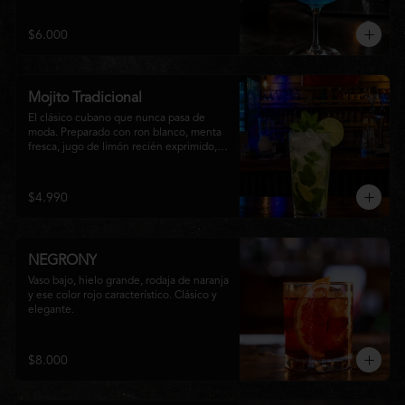
equilibrio entre notas cítricas, dulces y un 
final fresco, ideal para cualquier ocasión.
$6.000
Mojito Tradicional
El clásico cubano que nunca pasa de 
moda. Preparado con ron blanco, menta 
fresca, jugo de limón recién exprimido, 
azúcar, agua con gas y abundante hielo 
triturado. Un cóctel refrescante, 
aromático y perfectamente equilibrado, 
$4.990
ideal para disfrutar en cualquier ocasión.
NEGRONY
Vaso bajo, hielo grande, rodaja de naranja 
y ese color rojo característico. Clásico y 
elegante.
$8.000