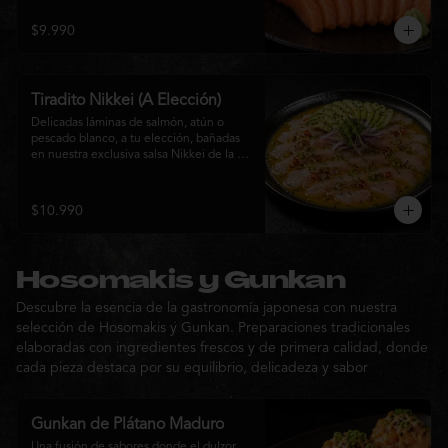
$9.990
Tiradito Nikkei (A Elección)
Delicadas láminas de salmón, atún o 
pescado blanco, a tu elección, bañadas 
en nuestra exclusiva salsa Nikkei de la 
casa. Su equilibrio entre cítricos, ají y 
notas orientales se complementa con 
palta, cebolla morada, ají fresco, brotes y 
$10.990
sésamo, ofreciendo una experiencia 
fresca, sofisticada y llena de sabor.
Hosomakis y Gunkan
Descubre la esencia de la gastronomía japonesa con nuestra
selección de Hosomakis y Gunkan. Preparaciones tradicionales
elaboradas con ingredientes frescos y de primera calidad, donde
cada pieza destaca por su equilibrio, delicadeza y sabor
Gunkan de Plátano Maduro
Una fusión de sabores donde el dulzor 