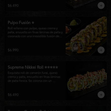
creando un equilibrio perfecto entre 
$6.490
frescura, cremosidad y crocancia en cada 
bocado.
Pulpo Fusión ⭐
Roll relleno con pulpo, queso crema y 
palta, envuelto en finas láminas de palta y 
coronado con una irresistible fusión de 
salsa acevichada y huancaína. Finalizado 
con cebollín fresco, sésamo tostado y 
láminas de pulpo, ofreciendo una 
$6.990
combinación perfecta entre frescura, 
cremosidad
Supreme Nikkei Roll ⭐⭐⭐⭐⭐
Exquisito roll de camarón furai, queso 
crema y palta, envuelto en finas láminas 
de palta fresca. Se corona con un 
delicado ceviche de atún preparado al 
estilo nikkei, creando una armoniosa 
fusión de texturas, frescura y sabores que 
$6.490
resaltan la esencia del Pacífico.