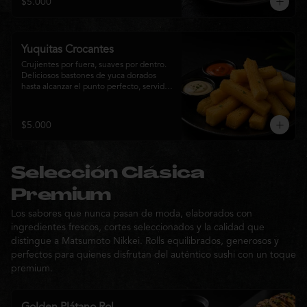
$5.000
sabor de la cocina nikkei.
Yuquitas Crocantes
Crujientes por fuera, suaves por dentro. 
Deliciosos bastones de yuca dorados 
hasta alcanzar el punto perfecto, servidos 
con una selección de salsas de la casa. 
Un acompañamiento irresistible para 
compartir o complementar cualquier 
$5.000
experiencia Matsumoto Nikkei.
Selección Clásica
Premium
Los sabores que nunca pasan de moda, elaborados con
ingredientes frescos, cortes seleccionados y la calidad que
distingue a Matsumoto Nikkei. Rolls equilibrados, generosos y
perfectos para quienes disfrutan del auténtico sushi con un toque
premium.