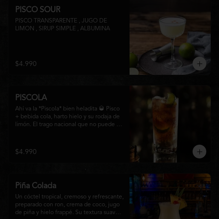
PISCO SOUR
PISCO TRANSPARENTE , JUGO DE 
LIMON , SIRUP SIMPLE , ALBUMINA
$4.990
PISCOLA
Ahí va la *Piscola* bien heladita 🥃 Pisco 
+ bebida cola, harto hielo y su rodaja de 
limón. El trago nacional que no puede 
faltar en ninguna junta. Clásico de barra 
chilena.
$4.990
Piña Colada
Un cóctel tropical, cremoso y refrescante, 
preparado con ron, crema de coco, jugo 
de piña y hielo frappé. Su textura suave y 