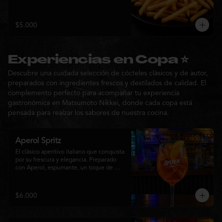
$5.000
Experiencias en Copa ⭐
Descubre una cuidada selección de cócteles clásicos y de autor,
preparados con ingredientes frescos y destilados de calidad. El
complemento perfecto para acompañar tu experiencia
gastronómica en Matsumoto Nikkei, donde cada copa está
pensada para realzar los sabores de nuestra cocina.
Aperol Spritz
El clásico aperitivo italiano que conquista 
por su frescura y elegancia. Preparado 
con Aperol, espumante, un toque de 
agua con gas, abundante hielo y una 
rodaja de naranja fresca. Un cóctel ligero, 
refrescante y de notas cítricas, perfecto 
$6.000
para disfrutar antes de la comida o 
acompañar la experiencia gastronómica 
de Matsumoto Nikkei.