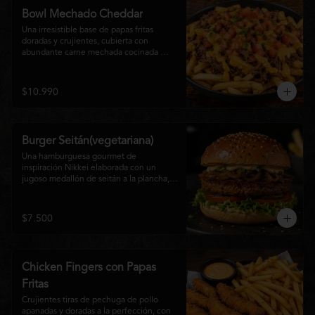
disfrutan las hamburguesas gourmet.
Bowl Mechado Cheddar
Una irresistible base de papas fritas 
doradas y crujientes, cubierta con 
abundante carne mechada cocinada 
lentamente, bañada en cremosa salsa 
cheddar, tomate fresco en cubos y un 
toque de cebollín que aporta frescura y 
$10.990
color. Un bowl abundante, perfecto para 
compartir... o disfrutar por completo.
Burger Seitán(vegetariana)
Una hamburguesa gourmet de 
inspiración Nikkei elaborada con un 
jugoso medallón de seitán a la plancha, 
cebolla caramelizada, lechuga fresca, 
tomate,  y mayonesa de la casa, servida 
en pan brioche tostado. Una opción 
$7.500
100% vegetal que destaca por su textura, 
sabor intenso y equilibrio perfecto entre 
lo dulce, lo fresco y lo umami. Ideal para 
quienes buscan una experiencia 
Chicken Fingers con Papas
diferente sin renunciar al sabor.
Fritas
Crujientes tiras de pechuga de pollo 
apanadas y doradas a la perfección, con 