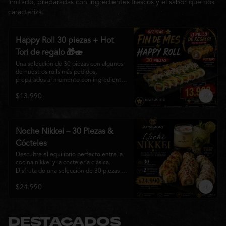
limitado, preparadas con ingredientes frescos y el sabor que nos
caracteriza.
Happy Roll 30 piezas + Hot
Tori de regalo 🎁🍣
Una selección de 30 piezas con algunos 
de nuestros rolls más pedidos, 
preparados al momento con ingredientes 
frescos y el auténtico estilo de 
$13.990
Matsumoto Nikkei. Una promoción 
pensada para compartir y disfrutar de una 
gran variedad de sabores.

Incluye un Hot Tori de regalo (10 piezas): 
Noche Nikkei – 30 Piezas &
un roll crujiente relleno de pollo, queso 
Cócteles
crema y cebollín, frito en panko hasta 
obtener un dorado perfecto y una 
Descubre el equilibrio perfecto entre la 
textura irresistible.
cocina nikkei y la coctelería clásica. 
Disfruta de una selección de 30 piezas 
premium preparadas con ingredientes 
$24.990
frescos, acompañadas de 2 Pisco Sour o 
2 Mojitos Clásicos. Una experiencia 
pensada para compartir, celebrar y 
disfrutar de los sabores que hacen única 
a Matsumoto Nikkei.

DESTACADOS