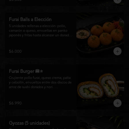
salsa especial de la casa, ideales para 
disfrutar como entrada o para compartir 
con el auténtico sabor de la cocina 
nikkei.
Furai Balls a Elección
5 unidades rellenas a elección: pollo, 
camarón o queso, envueltas en panko 
japonés y fritas hasta alcanzar un dorado 
perfecto. Acompañadas de nuestra salsa 
especial de la casa.
$6.000
Furai Burger 🍔⭐
Crujiente pollo furai, queso crema, palta 
y cebollín, envueltos entre dos discos de 
arroz de sushi dorados y nori. 
Acompañado de nuestra salsa especial 
Matsumoto, una creación que fusiona la 
tradición japonesa con el sabor nikkei en 
$6.990
cada bocado.
Gyozas (5 unidades)