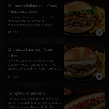
auténtico
Churrasco Italiano con Papas
Fritas Descripción
Delicadas láminas de churrasco a la 
plancha sobre pan artesanal, 
acompañadas de mayonesa casera, 
tomate fresco, palta cremosa y lechuga 
$7.400
crocante. Servido con una generosa 
porción de papas fritas doradas y 
crujientes
Churrasco Luco con Papas
Fritas
Filete de vacuno a la plancha, bien 
sellado y jugoso, con queso derretido 
encima que se estira en cada mordida. 
Todo servido en pan marraqueta caliente 
$7.800
y crujiente. Simple, directo y 
contundente.El nombre "Luco" viene del 
Bar Lúgano en Santiago. Es para los que 
aman carne + queso y nada más.
Completo Americano
Una deliciosa vienesa premium servida 
en pan artesanal, acompañada de tomate 
fresco en cubos, chucrut, pepinillos 