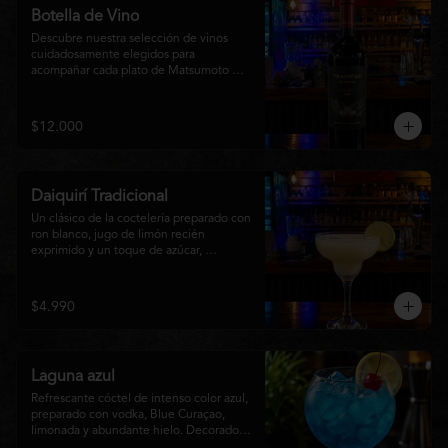
Botella de Vino
Descubre nuestra selección de vinos 
cuidadosamente elegidos para 
acompañar cada plato de Matsumoto 
Nikkei. Contamos con opciones de vinos 
tintos, blancos
$12.000
Daiquirí Tradicional
Un clásico de la coctelería preparado con 
ron blanco, jugo de limón recién 
exprimido y un toque de azúcar, 
mezclado con hielo frappé hasta lograr 
una textura suave y refrescante. Un 
cóctel equilibrado, de notas cítricas y 
$4.990
sabor intenso, perfecto para disfrutar en 
cualquier ocasión o acompañar la 
experiencia gastronómica de Matsumoto 
Nikkei.
Laguna azul
Refrescante cóctel de intenso color azul, 
preparado con vodka, Blue Curaçao, 
limonada y abundante hielo. Decorado 
con una rodaja de limón , ofrece un 