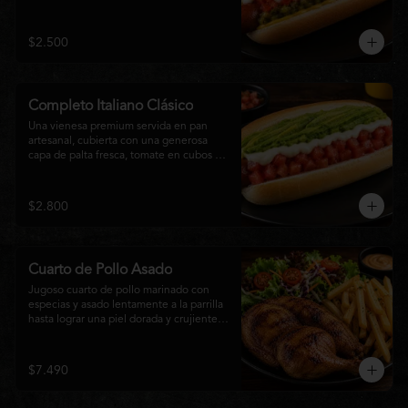
relish, mostaza y una generosa capa de 
mayonesa casera.
$2.500
Completo Italiano Clásico
Una vienesa premium servida en pan 
artesanal, cubierta con una generosa 
capa de palta fresca, tomate en cubos y 
mayonesa casera. Un clásico chileno 
preparado con ingredientes frescos, 
cremoso, sabroso y perfecto para 
$2.800
disfrutar en cualquier momento.
Cuarto de Pollo Asado
Jugoso cuarto de pollo marinado con 
especias y asado lentamente a la parrilla 
hasta lograr una piel dorada y crujiente. 
Acompañado de una generosa porción 
de papas fritas y una fresca ensalada de 
lechuga, tomate y vegetales de 
$7.490
temporada. Un plato clásico, abundante y 
lleno de sabor, ideal para disfrutar en 
cualquier momento.