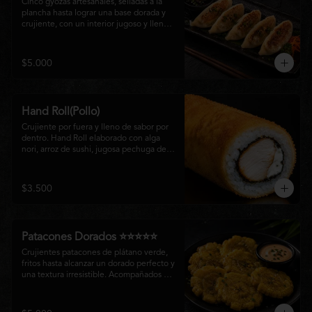
Cinco gyozas artesanales, selladas a la 
plancha hasta lograr una base dorada y 
crujiente, con un interior jugoso y lleno 
de sabor. Acompañadas de una delicada 
salsa oriental de la casa, son el equilibrio 
perfecto entre tradición japonesa y la 
$5.000
esencia de la cocina nikkei, ideales para 
comenzar una experiencia gastronómica 
única.
Hand Roll(Pollo)
Crujiente por fuera y lleno de sabor por 
dentro. Hand Roll elaborado con alga 
nori, arroz de sushi, jugosa pechuga de 
pollo crispy y queso crema, envuelto en 
una fina capa dorada y crocante. Una 
combinación perfecta de textura y 
$3.500
cremosidad que convierte este clásico en 
una experiencia irresistible.
Patacones Dorados ⭐⭐⭐⭐⭐
Crujientes patacones de plátano verde, 
fritos hasta alcanzar un dorado perfecto y 
una textura irresistible. Acompañados de 
nuestra salsa especial de la casa, son el 
complemento ideal para compartir o 
disfrutar como entrada con el auténtico 