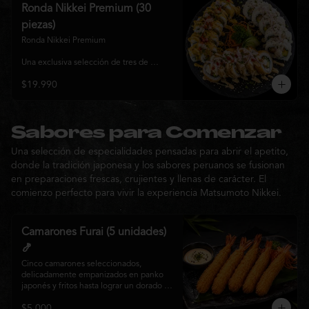
y sabor, ideal para compartir entre 3 y 4 
Ronda Nikkei Premium (30
personas.
piezas)
Ronda Nikkei Premium

Una exclusiva selección de tres de 
nuestros rolls premium, cuidadosamente 
$19.990
elaborados con ingredientes frescos y 
coronados con toppings de inspiración 
nikkei. Una experiencia que combina 
frescura, crocancia y cremosidad, 
pensada para compartir y descubrir la 
Sabores para Comenzar
esencia de Matsumoto Nikkei en cada 
Una selección de especialidades pensadas para abrir el apetito,
bocado.
donde la tradición japonesa y los sabores peruanos se fusionan
en preparaciones frescas, crujientes y llenas de carácter. El
comienzo perfecto para vivir la experiencia Matsumoto Nikkei.
Camarones Furai (5 unidades)
🍤
Cinco camarones seleccionados, 
delicadamente empanizados en panko 
japonés y fritos hasta lograr un dorado 
perfecto. Crujientes por fuera y jugosos 
$5.000
por dentro, acompañados de nuestra 