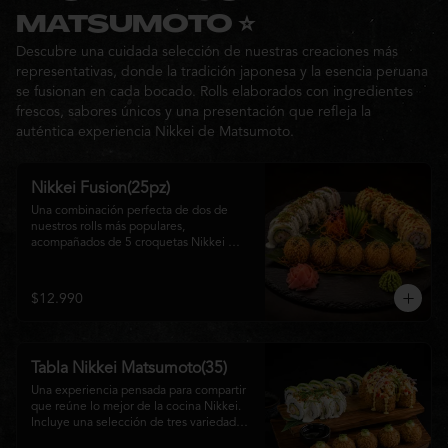
Ideal para: una cita, una salida con 
MATSUMOTO ⭐
amigos o una noche especial llena de 
Descubre una cuidada selección de nuestras creaciones más
sabor y buena compañía.
representativas, donde la tradición japonesa y la esencia peruana
se fusionan en cada bocado. Rolls elaborados con ingredientes
frescos, sabores únicos y una presentación que refleja la
auténtica experiencia Nikkei de Matsumoto.
Nikkei Fusion(25pz)
Una combinación perfecta de dos de 
nuestros rolls más populares, 
acompañados de 5 croquetas Nikkei 
doradas y crujientes, rellenas de queso 
crema y salmón, servidas con una 
cremosa salsa de la casa. Una tabla que 
$12.990
reúne diferentes texturas y sabores, ideal 
para compartir y disfrutar de la auténtica 
fusión de la cocina japonesa con 
inspiración peruana.
Tabla Nikkei Matsumoto(35)
Una experiencia pensada para compartir 
que reúne lo mejor de la cocina Nikkei. 
Incluye una selección de tres variedades 
de rolls cuidadosamente preparados, 