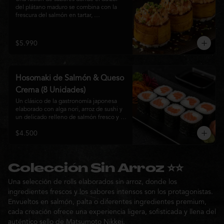
del plátano maduro se combina con la 
frescura del salmón en tartar, 
acompañado de salsa nikkei, cebollín y 
sésamo tostado para una experiencia 
única.
$5.990
Hosomaki de Salmón & Queso
Crema (8 Unidades)
Un clásico de la gastronomía japonesa 
elaborado con alga nori, arroz de sushi y 
un delicado relleno de salmón fresco y 
queso crema. Su combinación de sabores 
$4.500
suaves y textura cremosa ofrece una 
experiencia equilibrada, fresca y 
auténtica en cada bocado.
Colección Sin Arroz ⭐⭐
Una selección de rolls elaborados sin arroz, donde los
ingredientes frescos y los sabores intensos son los protagonistas.
Envueltos en salmón, palta o diferentes ingredientes premium,
cada creación ofrece una experiencia ligera, sofisticada y llena del
auténtico sello de Matsumoto Nikkei.