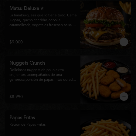
Matsu Deluxe ⭐
La hamburguesa que lo tiene todo. Carne 
jugosa,  queso cheddar, cebolla 
caramelizada, vegetales frescos y salsa 
especial Matsumoto en un suave pan 
brioche. Un clásico irresistible, hecho 
para los amantes de las grandes 
$9.000
hamburguesas.
Nuggets Crunch
Deliciosos nuggets de pollo extra 
crujientes, acompañados de una 
generosa porción de papas fritas doradas 
y servidos con salsa BBQ, mayonesa y 
kétchup. Una combinación clásica, 
irresistible y perfecta para cualquier 
$8.990
ocasión.
Papas Fritas
Racion de Papas Fritas