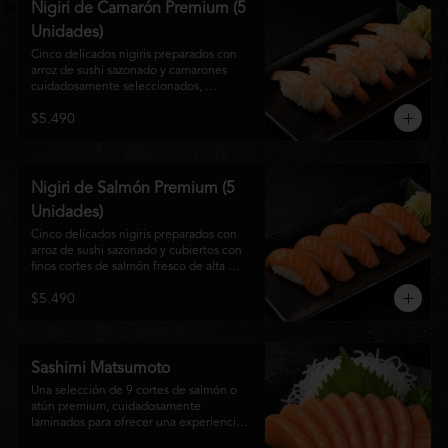
Nigiri de Camarón Premium (5
Unidades)
Cinco delicados nigiris preparados con 
arroz de sushi sazonado y camarones 
cuidadosamente seleccionados, 
elaborados al estilo tradicional japonés. 
$5.490
Su textura suave, frescura y sabor natural 
crean una experiencia equilibrada y 
refinada, perfecta para los amantes de la 
cocina Nikkei.
Nigiri de Salmón Premium (5
Unidades)
Cinco delicados nigiris preparados con 
arroz de sushi sazonado y cubiertos con 
finos cortes de salmón fresco de alta 
calidad. Una propuesta clásica de la 
$5.490
gastronomía japonesa que destaca por su 
frescura, suavidad y equilibrio, ideal para 
quienes disfrutan del sabor auténtico del 
salmón.
Sashimi Matsumoto
Una selección de 9 cortes de salmón o 
atún premium, cuidadosamente 
laminados para ofrecer una experiencia 
auténtica y llena de frescura.