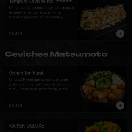
Tempura Ceviche Roll ⭐⭐⭐⭐⭐
Un roll donde la crocancia y la frescura se 
encuentran en perfecta armonía. 
Camarón apanado, queso crema y 
cebollín, envueltos en panko y fritos 
hasta alcanzar un dorado perfecto. Se 
corona con salmón y pescado blanco en 
$6.490
tempura, cebolla morada, una sedosa 
salsa acevichada, cilantro fresco y 
delicados toques de pimentón rojo, 
logrando una experiencia intensa, 
Ceviches Matsumoto
equilibrada y auténticamente nikkei.
Gohan Tori Furai
Un bowl Nikkei que combina arroz de 
sushi con crujientes trozos de pollo tori 
furai,  , abanico de palta fresca, queso 
crema y cebollín, terminado con semillas 
de sésamo. Una fusión de texturas y 
sabores que equilibra lo crocante, lo 
$6.490
fresco y lo cremoso en cada bocado. 
Ideal para quienes buscan una comida 
completa y llena de sabor.
KAISEN DELUXE