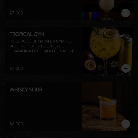
su inconfundible sabor dulce lo 
convierten en la elección perfecta para 
disfrutar de un momento de relajo o 
$7.000
acompañar la experiencia gastronómica 
de Matsumoto Nikkei. 🍍🥥
TROPICAL GYN
HIELO JUGO DE NARANJA GYM RED 
BULL TROPICAL Y TOQUUES DE 
GRANADINA DECORADO CON MENTA 
Y TROZOS DE FRUTA A 
DISPONIBILIDAD
$7.000
WHISKY SOUR
$6.000