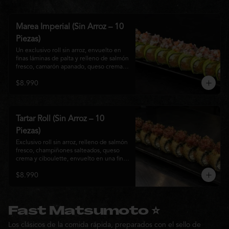
Marea Imperial (Sin Arroz – 10
Piezas)
Un exclusivo roll sin arroz, envuelto en 
finas láminas de palta y relleno de salmón 
fresco, camarón apanado, queso crema y 
cebollín. Coronado con un delicado 
$8.990
ceviche mixto marinado en leche de 
tigre, cebolla morada, cilantro y un sutil 
toque de ají, creando una combinación 
perfecta entre frescura, cremosidad y 
crocancia. Una creación premium que 
Tartar Roll (Sin Arroz – 10
representa la esencia de la cocina Nikkei.
Piezas)
Exclusivo roll sin arroz, relleno de salmón 
fresco, champiñones salteados, queso 
crema y ciboulette, envuelto en una fina 
capa crocante. Coronado con un 
$8.990
delicado tartar de atún fresco sazonado 
con salsa Nikkei, cebollín y un toque de 
sésamo, logrando una combinación 
perfecta entre cremosidad, frescura y 
textura en cada bocado.
Fast Matsumoto ⭐
Los clásicos de la comida rápida, preparados con el sello de