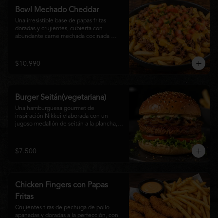
disfrutan las hamburguesas gourmet.
Bowl Mechado Cheddar
Una irresistible base de papas fritas 
doradas y crujientes, cubierta con 
abundante carne mechada cocinada 
lentamente, bañada en cremosa salsa 
cheddar, tomate fresco en cubos y un 
toque de cebollín que aporta frescura y 
$10.990
color. Un bowl abundante, perfecto para 
compartir... o disfrutar por completo.
Burger Seitán(vegetariana)
Una hamburguesa gourmet de 
inspiración Nikkei elaborada con un 
jugoso medallón de seitán a la plancha, 
cebolla caramelizada, lechuga fresca, 
tomate,  y mayonesa de la casa, servida 
en pan brioche tostado. Una opción 
$7.500
100% vegetal que destaca por su textura, 
sabor intenso y equilibrio perfecto entre 
lo dulce, lo fresco y lo umami. Ideal para 
quienes buscan una experiencia 
Chicken Fingers con Papas
diferente sin renunciar al sabor.
Fritas
Crujientes tiras de pechuga de pollo 
apanadas y doradas a la perfección, con 