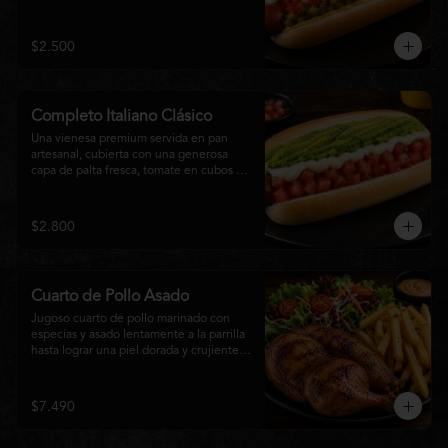
relish, mostaza y una generosa capa de 
mayonesa casera.
$2.500
Completo Italiano Clásico
Una vienesa premium servida en pan 
artesanal, cubierta con una generosa 
capa de palta fresca, tomate en cubos y 
mayonesa casera. Un clásico chileno 
preparado con ingredientes frescos, 
cremoso, sabroso y perfecto para 
$2.800
disfrutar en cualquier momento.
Cuarto de Pollo Asado
Jugoso cuarto de pollo marinado con 
especias y asado lentamente a la parrilla 
hasta lograr una piel dorada y crujiente. 
Acompañado de una generosa porción 
de papas fritas y una fresca ensalada de 
lechuga, tomate y vegetales de 
$7.490
temporada. Un plato clásico, abundante y 
lleno de sabor, ideal para disfrutar en 
cualquier momento.