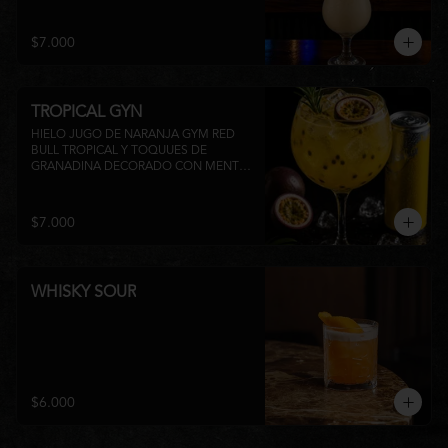
su inconfundible sabor dulce lo 
convierten en la elección perfecta para 
disfrutar de un momento de relajo o 
$7.000
acompañar la experiencia gastronómica 
de Matsumoto Nikkei. 🍍🥥
TROPICAL GYN
HIELO JUGO DE NARANJA GYM RED 
BULL TROPICAL Y TOQUUES DE 
GRANADINA DECORADO CON MENTA 
Y TROZOS DE FRUTA A 
DISPONIBILIDAD
$7.000
WHISKY SOUR
$6.000