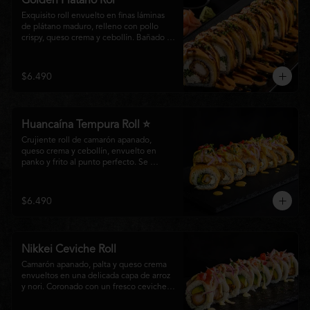
Golden Plátano Rol
Exquisito roll envuelto en finas láminas 
de plátano maduro, relleno con pollo 
crispy, queso crema y cebollín. Bañado 
con una cremosa salsa fuji y un toque de 
salsa teriyaki, finalizado con sésamo 
tostado y cebollín fresco. Una 
$6.490
combinación perfecta entre el dulzor del 
plátano y los intensos sabores de la 
cocina nikkei.
Huancaína Tempura Roll ⭐
Crujiente roll de camarón apanado, 
queso crema y cebollín, envuelto en 
panko y frito al punto perfecto. Se 
corona con salmón y pescado blanco en 
tempura, finas láminas de cebolla morada 
y una sedosa salsa huancaína, finalizada 
$6.490
con toques de pimentón rojo fresco que 
aportan equilibrio, color y un auténtico 
carácter nikkei.
Nikkei Ceviche Roll
Camarón apanado, palta y queso crema 
envueltos en una delicada capa de arroz 
y nori. Coronado con un fresco ceviche 
nikkei de salmón y pescado blanco, 
cebolla morada y nuestra salsa especial, 