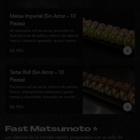
Marea Imperial (Sin Arroz – 10
Piezas)
Un exclusivo roll sin arroz, envuelto en 
finas láminas de palta y relleno de salmón 
fresco, camarón apanado, queso crema y 
cebollín. Coronado con un delicado 
$8.990
ceviche mixto marinado en leche de 
tigre, cebolla morada, cilantro y un sutil 
toque de ají, creando una combinación 
perfecta entre frescura, cremosidad y 
crocancia. Una creación premium que 
Tartar Roll (Sin Arroz – 10
representa la esencia de la cocina Nikkei.
Piezas)
Exclusivo roll sin arroz, relleno de salmón 
fresco, champiñones salteados, queso 
crema y ciboulette, envuelto en una fina 
capa crocante. Coronado con un 
$8.990
delicado tartar de atún fresco sazonado 
con salsa Nikkei, cebollín y un toque de 
sésamo, logrando una combinación 
perfecta entre cremosidad, frescura y 
textura en cada bocado.
Fast Matsumoto ⭐
Los clásicos de la comida rápida, preparados con el sello de