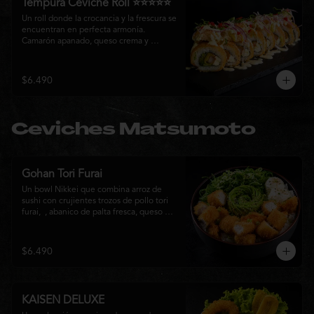
Tempura Ceviche Roll ⭐⭐⭐⭐⭐
Un roll donde la crocancia y la frescura se 
encuentran en perfecta armonía. 
Camarón apanado, queso crema y 
cebollín, envueltos en panko y fritos 
hasta alcanzar un dorado perfecto. Se 
corona con salmón y pescado blanco en 
$6.490
tempura, cebolla morada, una sedosa 
salsa acevichada, cilantro fresco y 
delicados toques de pimentón rojo, 
logrando una experiencia intensa, 
Ceviches Matsumoto
equilibrada y auténticamente nikkei.
Gohan Tori Furai
Un bowl Nikkei que combina arroz de 
sushi con crujientes trozos de pollo tori 
furai,  , abanico de palta fresca, queso 
crema y cebollín, terminado con semillas 
de sésamo. Una fusión de texturas y 
sabores que equilibra lo crocante, lo 
$6.490
fresco y lo cremoso en cada bocado. 
Ideal para quienes buscan una comida 
completa y llena de sabor.
KAISEN DELUXE