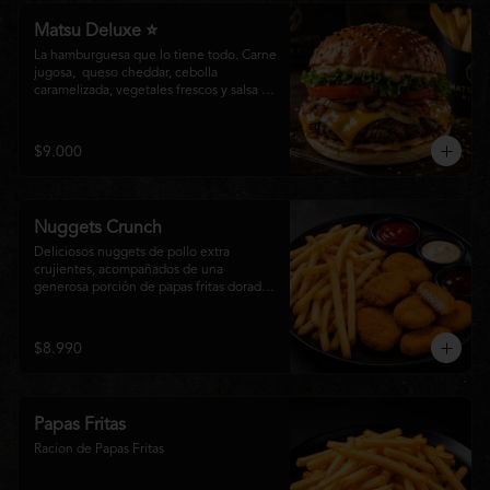
Matsu Deluxe ⭐
La hamburguesa que lo tiene todo. Carne 
jugosa,  queso cheddar, cebolla 
caramelizada, vegetales frescos y salsa 
especial Matsumoto en un suave pan 
brioche. Un clásico irresistible, hecho 
para los amantes de las grandes 
$9.000
hamburguesas.
Nuggets Crunch
Deliciosos nuggets de pollo extra 
crujientes, acompañados de una 
generosa porción de papas fritas doradas 
y servidos con salsa BBQ, mayonesa y 
kétchup. Una combinación clásica, 
irresistible y perfecta para cualquier 
$8.990
ocasión.
Papas Fritas
Racion de Papas Fritas