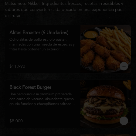
Matsumoto Nikkei. Ingredientes frescos, recetas irresistibles y
sabores que convierten cada bocado en una experiencia para
disfrutar.
Alitas Broaster (6 Unidades)
Ocho alitas de pollo estilo broaster, 
marinadas con una mezcla de especias y 
fritas hasta obtener un exterior 
irresistiblemente crujiente y un interior 
tierno y jugoso. Acompañadas de una 
generosa porción de papas fritas doradas 
$11.990
y una salsa a elección. El picoteo 
perfecto para compartir o disfrutar sin 
límites.
Black Forest Burger
Una hamburguesa premium preparada 
con carne de vacuno, abundante queso 
gouda fundido y champiñones salteados 
en mantequilla, acompañados de 
lechuga fresca, tomate, mayonesa casera 
y nuestra exclusiva salsa Matsumoto, 
$8.000
todo servido en un suave pan brioche 
tostado. Una combinación cremosa, 
intensa y llena de sabor para quienes 