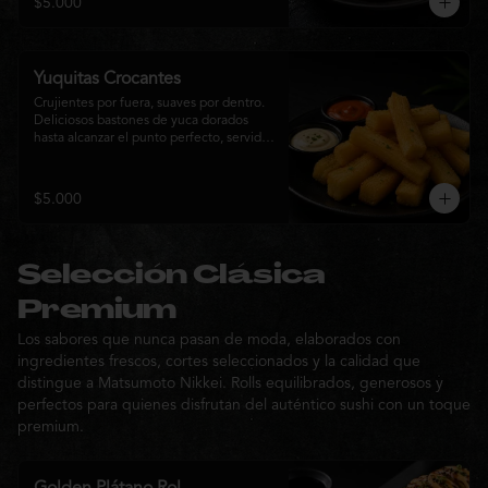
$5.000
sabor de la cocina nikkei.
Yuquitas Crocantes
Crujientes por fuera, suaves por dentro. 
Deliciosos bastones de yuca dorados 
hasta alcanzar el punto perfecto, servidos 
con una selección de salsas de la casa. 
Un acompañamiento irresistible para 
compartir o complementar cualquier 
$5.000
experiencia Matsumoto Nikkei.
Selección Clásica
Premium
Los sabores que nunca pasan de moda, elaborados con
ingredientes frescos, cortes seleccionados y la calidad que
distingue a Matsumoto Nikkei. Rolls equilibrados, generosos y
perfectos para quienes disfrutan del auténtico sushi con un toque
premium.