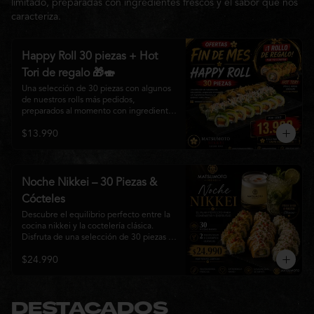
limitado, preparadas con ingredientes frescos y el sabor que nos
caracteriza.
Happy Roll 30 piezas + Hot
Tori de regalo 🎁🍣
Una selección de 30 piezas con algunos 
de nuestros rolls más pedidos, 
preparados al momento con ingredientes 
frescos y el auténtico estilo de 
$13.990
Matsumoto Nikkei. Una promoción 
pensada para compartir y disfrutar de una 
gran variedad de sabores.

Incluye un Hot Tori de regalo (10 piezas): 
Noche Nikkei – 30 Piezas &
un roll crujiente relleno de pollo, queso 
Cócteles
crema y cebollín, frito en panko hasta 
obtener un dorado perfecto y una 
Descubre el equilibrio perfecto entre la 
textura irresistible.
cocina nikkei y la coctelería clásica. 
Disfruta de una selección de 30 piezas 
premium preparadas con ingredientes 
$24.990
frescos, acompañadas de 2 Pisco Sour o 
2 Mojitos Clásicos. Una experiencia 
pensada para compartir, celebrar y 
disfrutar de los sabores que hacen única 
a Matsumoto Nikkei.

DESTACADOS