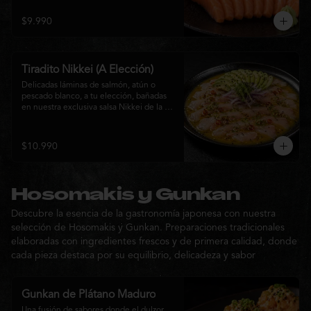
$9.990
Tiradito Nikkei (A Elección)
Delicadas láminas de salmón, atún o 
pescado blanco, a tu elección, bañadas 
en nuestra exclusiva salsa Nikkei de la 
casa. Su equilibrio entre cítricos, ají y 
notas orientales se complementa con 
palta, cebolla morada, ají fresco, brotes y 
$10.990
sésamo, ofreciendo una experiencia 
fresca, sofisticada y llena de sabor.
Hosomakis y Gunkan
Descubre la esencia de la gastronomía japonesa con nuestra
selección de Hosomakis y Gunkan. Preparaciones tradicionales
elaboradas con ingredientes frescos y de primera calidad, donde
cada pieza destaca por su equilibrio, delicadeza y sabor
Gunkan de Plátano Maduro
Una fusión de sabores donde el dulzor 