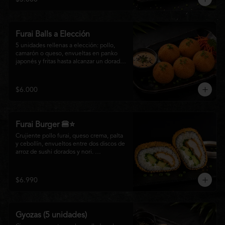
salsa especial de la casa, ideales para 
disfrutar como entrada o para compartir 
con el auténtico sabor de la cocina 
nikkei.
Furai Balls a Elección
5 unidades rellenas a elección: pollo, 
camarón o queso, envueltas en panko 
japonés y fritas hasta alcanzar un dorado 
perfecto. Acompañadas de nuestra salsa 
especial de la casa.
$6.000
Furai Burger 🍔⭐
Crujiente pollo furai, queso crema, palta 
y cebollín, envueltos entre dos discos de 
arroz de sushi dorados y nori. 
Acompañado de nuestra salsa especial 
Matsumoto, una creación que fusiona la 
tradición japonesa con el sabor nikkei en 
$6.990
cada bocado.
Gyozas (5 unidades)