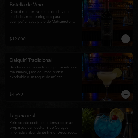
Botella de Vino
Descubre nuestra selección de vinos 
cuidadosamente elegidos para 
acompañar cada plato de Matsumoto 
Nikkei. Contamos con opciones de vinos 
tintos, blancos
$12.000
Daiquirí Tradicional
Un clásico de la coctelería preparado con 
ron blanco, jugo de limón recién 
exprimido y un toque de azúcar, 
mezclado con hielo frappé hasta lograr 
una textura suave y refrescante. Un 
cóctel equilibrado, de notas cítricas y 
$4.990
sabor intenso, perfecto para disfrutar en 
cualquier ocasión o acompañar la 
experiencia gastronómica de Matsumoto 
Nikkei.
Laguna azul
Refrescante cóctel de intenso color azul, 
preparado con vodka, Blue Curaçao, 
limonada y abundante hielo. Decorado 
con una rodaja de limón , ofrece un 