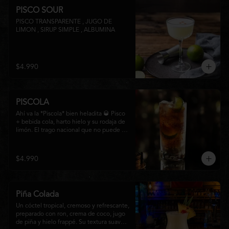
PISCO SOUR
PISCO TRANSPARENTE , JUGO DE 
LIMON , SIRUP SIMPLE , ALBUMINA
$4.990
PISCOLA
Ahí va la *Piscola* bien heladita 🥃 Pisco 
+ bebida cola, harto hielo y su rodaja de 
limón. El trago nacional que no puede 
faltar en ninguna junta. Clásico de barra 
chilena.
$4.990
Piña Colada
Un cóctel tropical, cremoso y refrescante, 
preparado con ron, crema de coco, jugo 
de piña y hielo frappé. Su textura suave y 