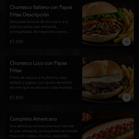
auténtico
Churrasco Italiano con Papas
Fritas Descripción
Delicadas láminas de churrasco a la 
plancha sobre pan artesanal, 
acompañadas de mayonesa casera, 
tomate fresco, palta cremosa y lechuga 
$7.400
crocante. Servido con una generosa 
porción de papas fritas doradas y 
crujientes
Churrasco Luco con Papas
Fritas
Filete de vacuno a la plancha, bien 
sellado y jugoso, con queso derretido 
encima que se estira en cada mordida. 
Todo servido en pan marraqueta caliente 
$7.800
y crujiente. Simple, directo y 
contundente.El nombre "Luco" viene del 
Bar Lúgano en Santiago. Es para los que 
aman carne + queso y nada más.
Completo Americano
Una deliciosa vienesa premium servida 
en pan artesanal, acompañada de tomate 
fresco en cubos, chucrut, pepinillos 