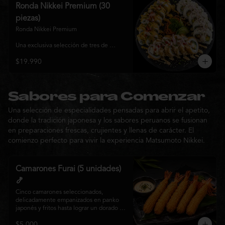
y sabor, ideal para compartir entre 3 y 4 
Ronda Nikkei Premium (30
personas.
piezas)
Ronda Nikkei Premium

Una exclusiva selección de tres de 
nuestros rolls premium, cuidadosamente 
$19.990
elaborados con ingredientes frescos y 
coronados con toppings de inspiración 
nikkei. Una experiencia que combina 
frescura, crocancia y cremosidad, 
pensada para compartir y descubrir la 
Sabores para Comenzar
esencia de Matsumoto Nikkei en cada 
Una selección de especialidades pensadas para abrir el apetito,
bocado.
donde la tradición japonesa y los sabores peruanos se fusionan
en preparaciones frescas, crujientes y llenas de carácter. El
comienzo perfecto para vivir la experiencia Matsumoto Nikkei.
Camarones Furai (5 unidades)
🍤
Cinco camarones seleccionados, 
delicadamente empanizados en panko 
japonés y fritos hasta lograr un dorado 
perfecto. Crujientes por fuera y jugosos 
$5.000
por dentro, acompañados de nuestra 