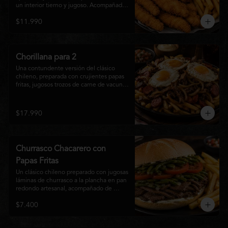
un interior tierno y jugoso. Acompañadas 
de una generosa porción de papas fritas 
$11.990
doradas y una salsa a elección. Un clásico 
irresistible, perfecto para compartir o 
disfrutar como una comida llena de sabor 
y crocancia.
Chorillana para 2
Una contundente versión del clásico 
chileno, preparada con crujientes papas 
fritas, jugosos trozos de carne de vacuno 
salteados al punto, chorizo grillado, 
cebolla caramelizada y coronada con tres 
huevos fritos de yema cremosa. Un plato 
$17.990
perfecto para compartir y disfrutar con 
una cerveza bien helada o tu cóctel 
favorito. Ideal para 2 a 4 personas.
Churrasco Chacarero con
Papas Fritas
Un clásico chileno preparado con jugosas 
láminas de churrasco a la plancha en pan 
redondo artesanal, acompañado de 
abundantes porotos verdes salteados, 
$7.400
frescas rodajas de tomate, mayonesa 
casera y una generosa porción de papas 
fritas doradas y crujientes. Sabor 