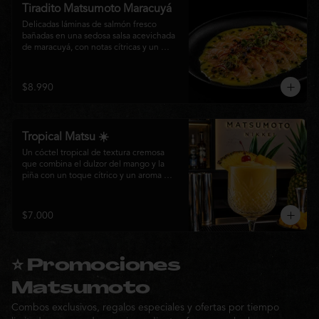
Tiradito Matsumoto Maracuyá
Delicadas láminas de salmón fresco 
bañadas en una sedosa salsa acevichada 
de maracuyá, con notas cítricas y un 
equilibrio perfecto entre dulzor y acidez. 
Terminado con alcaparras, finas rodajas 
de ají rojo, aceite de cilantro, brotes 
$8.990
frescos y pimienta recién molida. Un 
plato ligero, elegante y lleno de frescura 
que representa la esencia de la cocina 
nikkei.
Tropical Matsu ☀️
Un cóctel tropical de textura cremosa 
que combina el dulzor del mango y la 
piña con un toque cítrico y un aroma 
fresco de menta. Refrescante, exótico y 
perfecto para disfrutar junto a la cocina 
nikkei de Matsumoto.
$7.000
⭐ Promociones
Matsumoto
Combos exclusivos, regalos especiales y ofertas por tiempo