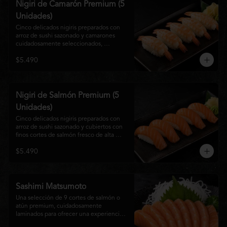
Nigiri de Camarón Premium (5
Unidades)
Cinco delicados nigiris preparados con 
arroz de sushi sazonado y camarones 
cuidadosamente seleccionados, 
elaborados al estilo tradicional japonés. 
$5.490
Su textura suave, frescura y sabor natural 
crean una experiencia equilibrada y 
refinada, perfecta para los amantes de la 
cocina Nikkei.
Nigiri de Salmón Premium (5
Unidades)
Cinco delicados nigiris preparados con 
arroz de sushi sazonado y cubiertos con 
finos cortes de salmón fresco de alta 
calidad. Una propuesta clásica de la 
$5.490
gastronomía japonesa que destaca por su 
frescura, suavidad y equilibrio, ideal para 
quienes disfrutan del sabor auténtico del 
salmón.
Sashimi Matsumoto
Una selección de 9 cortes de salmón o 
atún premium, cuidadosamente 
laminados para ofrecer una experiencia 
auténtica y llena de frescura.