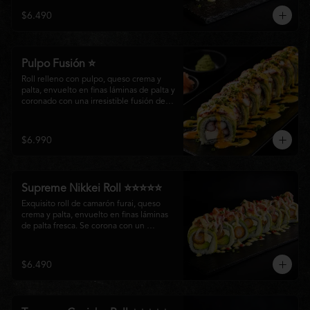
creando un equilibrio perfecto entre 
$6.490
frescura, cremosidad y crocancia en cada 
bocado.
Pulpo Fusión ⭐
Roll relleno con pulpo, queso crema y 
palta, envuelto en finas láminas de palta y 
coronado con una irresistible fusión de 
salsa acevichada y huancaína. Finalizado 
con cebollín fresco, sésamo tostado y 
láminas de pulpo, ofreciendo una 
$6.990
combinación perfecta entre frescura, 
cremosidad
Supreme Nikkei Roll ⭐⭐⭐⭐⭐
Exquisito roll de camarón furai, queso 
crema y palta, envuelto en finas láminas 
de palta fresca. Se corona con un 
delicado ceviche de atún preparado al 
estilo nikkei, creando una armoniosa 
fusión de texturas, frescura y sabores que 
$6.490
resaltan la esencia del Pacífico.