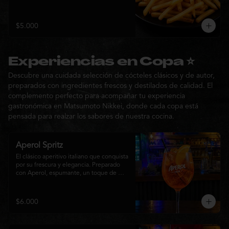
$5.000
Experiencias en Copa ⭐
Descubre una cuidada selección de cócteles clásicos y de autor,
preparados con ingredientes frescos y destilados de calidad. El
complemento perfecto para acompañar tu experiencia
gastronómica en Matsumoto Nikkei, donde cada copa está
pensada para realzar los sabores de nuestra cocina.
Aperol Spritz
El clásico aperitivo italiano que conquista 
por su frescura y elegancia. Preparado 
con Aperol, espumante, un toque de 
agua con gas, abundante hielo y una 
rodaja de naranja fresca. Un cóctel ligero, 
refrescante y de notas cítricas, perfecto 
$6.000
para disfrutar antes de la comida o 
acompañar la experiencia gastronómica 
de Matsumoto Nikkei.