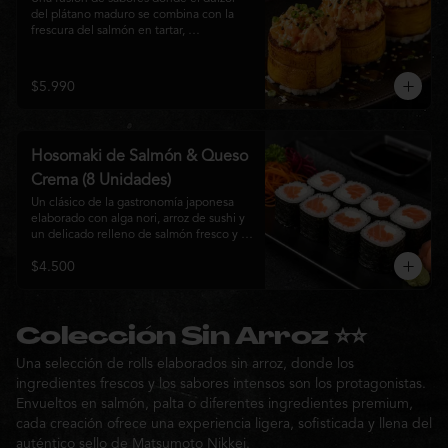
del plátano maduro se combina con la 
frescura del salmón en tartar, 
acompañado de salsa nikkei, cebollín y 
sésamo tostado para una experiencia 
única.
$5.990
Hosomaki de Salmón & Queso
Crema (8 Unidades)
Un clásico de la gastronomía japonesa 
elaborado con alga nori, arroz de sushi y 
un delicado relleno de salmón fresco y 
queso crema. Su combinación de sabores 
$4.500
suaves y textura cremosa ofrece una 
experiencia equilibrada, fresca y 
auténtica en cada bocado.
Colección Sin Arroz ⭐⭐
Una selección de rolls elaborados sin arroz, donde los
ingredientes frescos y los sabores intensos son los protagonistas.
Envueltos en salmón, palta o diferentes ingredientes premium,
cada creación ofrece una experiencia ligera, sofisticada y llena del
auténtico sello de Matsumoto Nikkei.