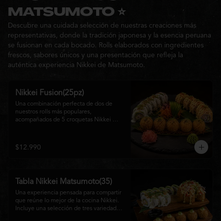
Ideal para: una cita, una salida con 
MATSUMOTO ⭐
amigos o una noche especial llena de 
Descubre una cuidada selección de nuestras creaciones más
sabor y buena compañía.
representativas, donde la tradición japonesa y la esencia peruana
se fusionan en cada bocado. Rolls elaborados con ingredientes
frescos, sabores únicos y una presentación que refleja la
auténtica experiencia Nikkei de Matsumoto.
Nikkei Fusion(25pz)
Una combinación perfecta de dos de 
nuestros rolls más populares, 
acompañados de 5 croquetas Nikkei 
doradas y crujientes, rellenas de queso 
crema y salmón, servidas con una 
cremosa salsa de la casa. Una tabla que 
$12.990
reúne diferentes texturas y sabores, ideal 
para compartir y disfrutar de la auténtica 
fusión de la cocina japonesa con 
inspiración peruana.
Tabla Nikkei Matsumoto(35)
Una experiencia pensada para compartir 
que reúne lo mejor de la cocina Nikkei. 
Incluye una selección de tres variedades 
de rolls cuidadosamente preparados, 