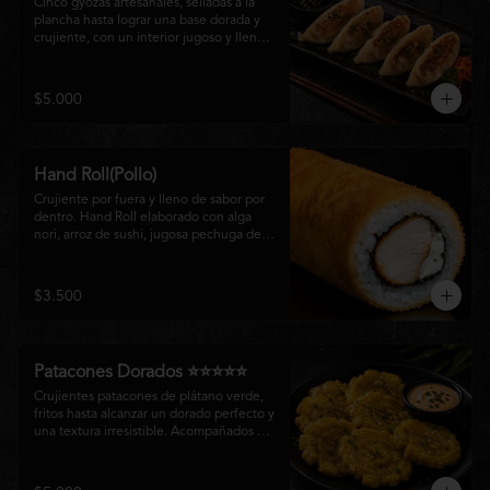
Cinco gyozas artesanales, selladas a la 
plancha hasta lograr una base dorada y 
crujiente, con un interior jugoso y lleno 
de sabor. Acompañadas de una delicada 
salsa oriental de la casa, son el equilibrio 
perfecto entre tradición japonesa y la 
$5.000
esencia de la cocina nikkei, ideales para 
comenzar una experiencia gastronómica 
única.
Hand Roll(Pollo)
Crujiente por fuera y lleno de sabor por 
dentro. Hand Roll elaborado con alga 
nori, arroz de sushi, jugosa pechuga de 
pollo crispy y queso crema, envuelto en 
una fina capa dorada y crocante. Una 
combinación perfecta de textura y 
$3.500
cremosidad que convierte este clásico en 
una experiencia irresistible.
Patacones Dorados ⭐⭐⭐⭐⭐
Crujientes patacones de plátano verde, 
fritos hasta alcanzar un dorado perfecto y 
una textura irresistible. Acompañados de 
nuestra salsa especial de la casa, son el 
complemento ideal para compartir o 
disfrutar como entrada con el auténtico 