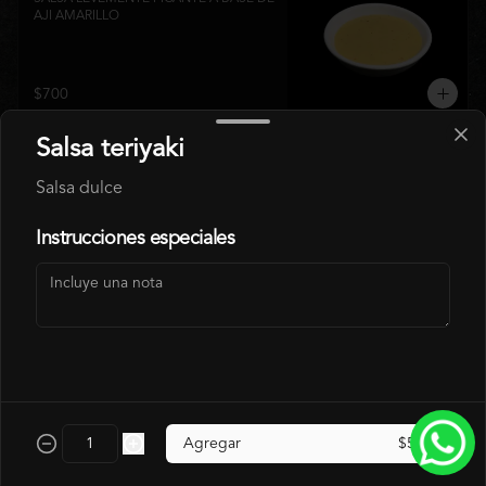
AJI AMARILLO
$700
Salsa teriyaki
SALSA LOVE
Salsa dulce
SALSA ROJA A BASE DE PIMENTON 
ASADOS.
Instrucciones especiales
$700
SALSA SPÍCY
SALSA LEVEMENTE PICANTE
Agregar
$500
$700