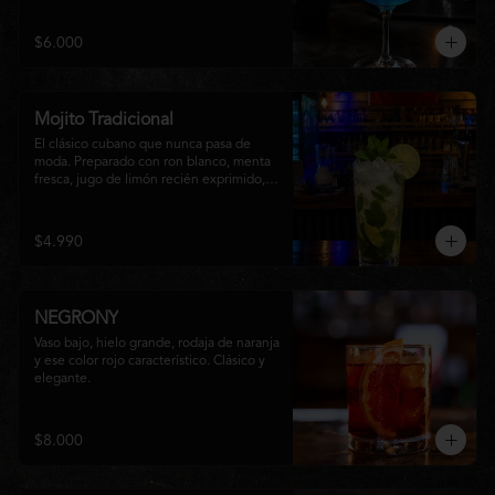
equilibrio entre notas cítricas, dulces y un 
final fresco, ideal para cualquier ocasión.
$6.000
Mojito Tradicional
El clásico cubano que nunca pasa de 
moda. Preparado con ron blanco, menta 
fresca, jugo de limón recién exprimido, 
azúcar, agua con gas y abundante hielo 
triturado. Un cóctel refrescante, 
aromático y perfectamente equilibrado, 
$4.990
ideal para disfrutar en cualquier ocasión.
NEGRONY
Vaso bajo, hielo grande, rodaja de naranja 
y ese color rojo característico. Clásico y 
elegante.
$8.000