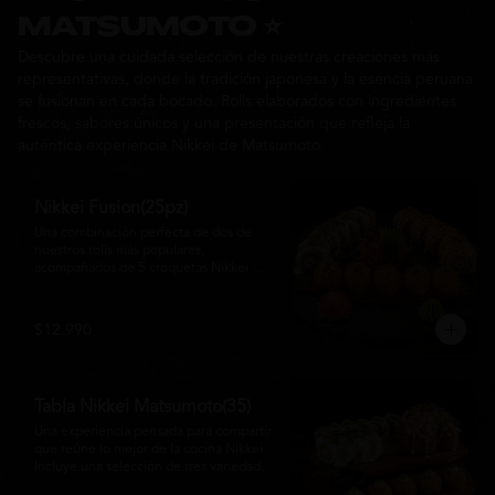
Ideal para: una cita, una salida con 
MATSUMOTO ⭐
amigos o una noche especial llena de 
Descubre una cuidada selección de nuestras creaciones más
sabor y buena compañía.
representativas, donde la tradición japonesa y la esencia peruana
se fusionan en cada bocado. Rolls elaborados con ingredientes
frescos, sabores únicos y una presentación que refleja la
auténtica experiencia Nikkei de Matsumoto.
Nikkei Fusion(25pz)
Una combinación perfecta de dos de 
nuestros rolls más populares, 
acompañados de 5 croquetas Nikkei 
doradas y crujientes, rellenas de queso 
crema y salmón, servidas con una 
cremosa salsa de la casa. Una tabla que 
$12.990
reúne diferentes texturas y sabores, ideal 
para compartir y disfrutar de la auténtica 
fusión de la cocina japonesa con 
inspiración peruana.
Tabla Nikkei Matsumoto(35)
Una experiencia pensada para compartir 
que reúne lo mejor de la cocina Nikkei. 
Incluye una selección de tres variedades 
de rolls cuidadosamente preparados, 