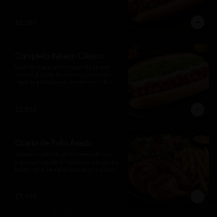
relish, mostaza y una generosa capa de 
mayonesa casera.
$2.500
Completo Italiano Clásico
Una vienesa premium servida en pan 
artesanal, cubierta con una generosa 
capa de palta fresca, tomate en cubos y 
mayonesa casera. Un clásico chileno 
preparado con ingredientes frescos, 
cremoso, sabroso y perfecto para 
$2.800
disfrutar en cualquier momento.
Cuarto de Pollo Asado
Jugoso cuarto de pollo marinado con 
especias y asado lentamente a la parrilla 
hasta lograr una piel dorada y crujiente. 
Acompañado de una generosa porción 
de papas fritas y una fresca ensalada de 
lechuga, tomate y vegetales de 
$7.490
temporada. Un plato clásico, abundante y 
lleno de sabor, ideal para disfrutar en 
cualquier momento.