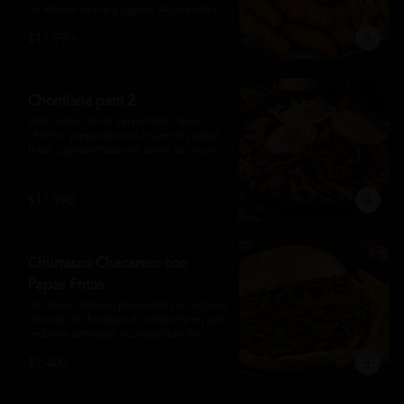
un interior tierno y jugoso. Acompañadas 
de una generosa porción de papas fritas 
$11.990
doradas y una salsa a elección. Un clásico 
irresistible, perfecto para compartir o 
disfrutar como una comida llena de sabor 
y crocancia.
Chorillana para 2
Una contundente versión del clásico 
chileno, preparada con crujientes papas 
fritas, jugosos trozos de carne de vacuno 
salteados al punto, chorizo grillado, 
cebolla caramelizada y coronada con tres 
huevos fritos de yema cremosa. Un plato 
$17.990
perfecto para compartir y disfrutar con 
una cerveza bien helada o tu cóctel 
favorito. Ideal para 2 a 4 personas.
Churrasco Chacarero con
Papas Fritas
Un clásico chileno preparado con jugosas 
láminas de churrasco a la plancha en pan 
redondo artesanal, acompañado de 
abundantes porotos verdes salteados, 
$7.400
frescas rodajas de tomate, mayonesa 
casera y una generosa porción de papas 
fritas doradas y crujientes. Sabor 