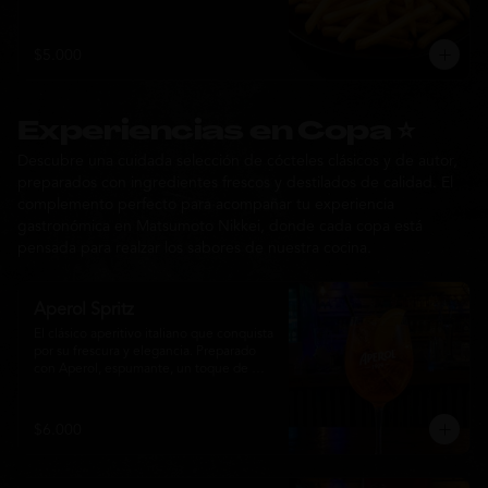
$5.000
Experiencias en Copa ⭐
Descubre una cuidada selección de cócteles clásicos y de autor,
preparados con ingredientes frescos y destilados de calidad. El
complemento perfecto para acompañar tu experiencia
gastronómica en Matsumoto Nikkei, donde cada copa está
pensada para realzar los sabores de nuestra cocina.
Aperol Spritz
El clásico aperitivo italiano que conquista 
por su frescura y elegancia. Preparado 
con Aperol, espumante, un toque de 
agua con gas, abundante hielo y una 
rodaja de naranja fresca. Un cóctel ligero, 
refrescante y de notas cítricas, perfecto 
$6.000
para disfrutar antes de la comida o 
acompañar la experiencia gastronómica 
de Matsumoto Nikkei.