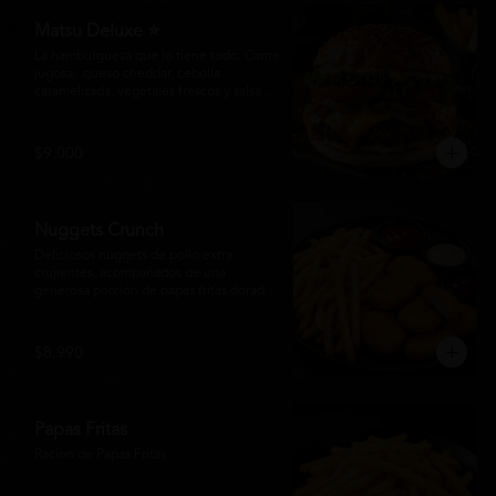
Matsu Deluxe ⭐
La hamburguesa que lo tiene todo. Carne 
jugosa,  queso cheddar, cebolla 
caramelizada, vegetales frescos y salsa 
especial Matsumoto en un suave pan 
brioche. Un clásico irresistible, hecho 
para los amantes de las grandes 
$9.000
hamburguesas.
Nuggets Crunch
Deliciosos nuggets de pollo extra 
crujientes, acompañados de una 
generosa porción de papas fritas doradas 
y servidos con salsa BBQ, mayonesa y 
kétchup. Una combinación clásica, 
irresistible y perfecta para cualquier 
$8.990
ocasión.
Papas Fritas
Racion de Papas Fritas