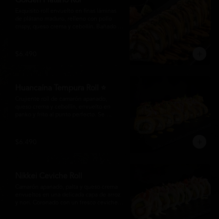
Golden Plátano Rol
Exquisito roll envuelto en finas láminas 
de plátano maduro, relleno con pollo 
crispy, queso crema y cebollín. Bañado 
con una cremosa salsa fuji y un toque de 
salsa teriyaki, finalizado con sésamo 
tostado y cebollín fresco. Una 
$6.490
combinación perfecta entre el dulzor del 
plátano y los intensos sabores de la 
cocina nikkei.
Huancaína Tempura Roll ⭐
Crujiente roll de camarón apanado, 
queso crema y cebollín, envuelto en 
panko y frito al punto perfecto. Se 
corona con salmón y pescado blanco en 
tempura, finas láminas de cebolla morada 
y una sedosa salsa huancaína, finalizada 
$6.490
con toques de pimentón rojo fresco que 
aportan equilibrio, color y un auténtico 
carácter nikkei.
Nikkei Ceviche Roll
Camarón apanado, palta y queso crema 
envueltos en una delicada capa de arroz 
y nori. Coronado con un fresco ceviche 
nikkei de salmón y pescado blanco, 
cebolla morada y nuestra salsa especial, 