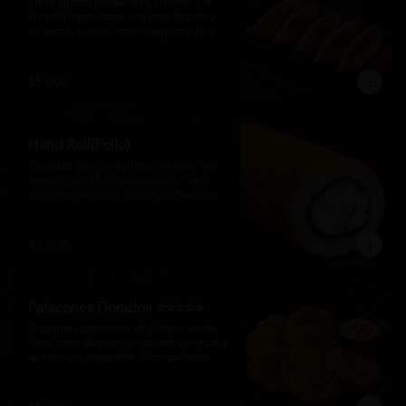
Cinco gyozas artesanales, selladas a la 
plancha hasta lograr una base dorada y 
crujiente, con un interior jugoso y lleno 
de sabor. Acompañadas de una delicada 
salsa oriental de la casa, son el equilibrio 
perfecto entre tradición japonesa y la 
$5.000
esencia de la cocina nikkei, ideales para 
comenzar una experiencia gastronómica 
única.
Hand Roll(Pollo)
Crujiente por fuera y lleno de sabor por 
dentro. Hand Roll elaborado con alga 
nori, arroz de sushi, jugosa pechuga de 
pollo crispy y queso crema, envuelto en 
una fina capa dorada y crocante. Una 
combinación perfecta de textura y 
$3.500
cremosidad que convierte este clásico en 
una experiencia irresistible.
Patacones Dorados ⭐⭐⭐⭐⭐
Crujientes patacones de plátano verde, 
fritos hasta alcanzar un dorado perfecto y 
una textura irresistible. Acompañados de 
nuestra salsa especial de la casa, son el 
complemento ideal para compartir o 
disfrutar como entrada con el auténtico 