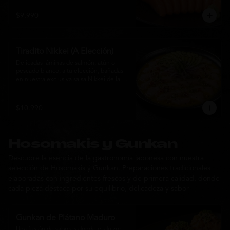
$9.990
Tiradito Nikkei (A Elección)
Delicadas láminas de salmón, atún o 
pescado blanco, a tu elección, bañadas 
en nuestra exclusiva salsa Nikkei de la 
casa. Su equilibrio entre cítricos, ají y 
notas orientales se complementa con 
palta, cebolla morada, ají fresco, brotes y 
$10.990
sésamo, ofreciendo una experiencia 
fresca, sofisticada y llena de sabor.
Hosomakis y Gunkan
Descubre la esencia de la gastronomía japonesa con nuestra
selección de Hosomakis y Gunkan. Preparaciones tradicionales
elaboradas con ingredientes frescos y de primera calidad, donde
cada pieza destaca por su equilibrio, delicadeza y sabor
Gunkan de Plátano Maduro
Una fusión de sabores donde el dulzor 