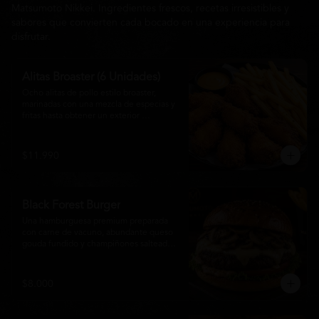
Matsumoto Nikkei. Ingredientes frescos, recetas irresistibles y
sabores que convierten cada bocado en una experiencia para
disfrutar.
Alitas Broaster (6 Unidades)
Ocho alitas de pollo estilo broaster, 
marinadas con una mezcla de especias y 
fritas hasta obtener un exterior 
irresistiblemente crujiente y un interior 
tierno y jugoso. Acompañadas de una 
generosa porción de papas fritas doradas 
$11.990
y una salsa a elección. El picoteo 
perfecto para compartir o disfrutar sin 
límites.
Black Forest Burger
Una hamburguesa premium preparada 
con carne de vacuno, abundante queso 
gouda fundido y champiñones salteados 
en mantequilla, acompañados de 
lechuga fresca, tomate, mayonesa casera 
y nuestra exclusiva salsa Matsumoto, 
$8.000
todo servido en un suave pan brioche 
tostado. Una combinación cremosa, 
intensa y llena de sabor para quienes 