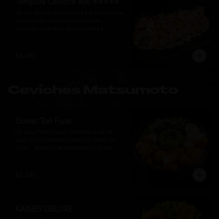
Tempura Ceviche Roll ⭐⭐⭐⭐⭐
Un roll donde la crocancia y la frescura se 
encuentran en perfecta armonía. 
Camarón apanado, queso crema y 
cebollín, envueltos en panko y fritos 
hasta alcanzar un dorado perfecto. Se 
corona con salmón y pescado blanco en 
$6.490
tempura, cebolla morada, una sedosa 
salsa acevichada, cilantro fresco y 
delicados toques de pimentón rojo, 
logrando una experiencia intensa, 
Ceviches Matsumoto
equilibrada y auténticamente nikkei.
Gohan Tori Furai
Un bowl Nikkei que combina arroz de 
sushi con crujientes trozos de pollo tori 
furai,  , abanico de palta fresca, queso 
crema y cebollín, terminado con semillas 
de sésamo. Una fusión de texturas y 
sabores que equilibra lo crocante, lo 
$6.490
fresco y lo cremoso en cada bocado. 
Ideal para quienes buscan una comida 
completa y llena de sabor.
KAISEN DELUXE