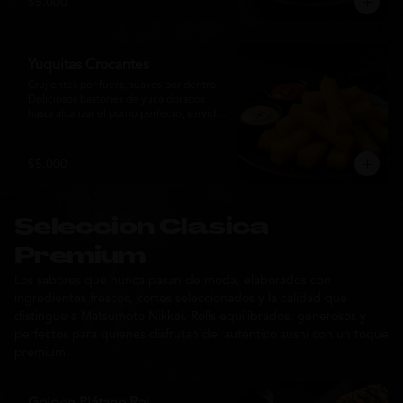
$5.000
sabor de la cocina nikkei.
Yuquitas Crocantes
Crujientes por fuera, suaves por dentro. 
Deliciosos bastones de yuca dorados 
hasta alcanzar el punto perfecto, servidos 
con una selección de salsas de la casa. 
Un acompañamiento irresistible para 
compartir o complementar cualquier 
$5.000
experiencia Matsumoto Nikkei.
Selección Clásica
Premium
Los sabores que nunca pasan de moda, elaborados con
ingredientes frescos, cortes seleccionados y la calidad que
distingue a Matsumoto Nikkei. Rolls equilibrados, generosos y
perfectos para quienes disfrutan del auténtico sushi con un toque
premium.