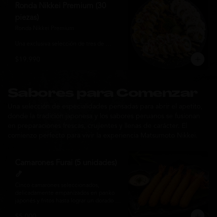
y sabor, ideal para compartir entre 3 y 4 
Ronda Nikkei Premium (30
personas.
piezas)
Ronda Nikkei Premium

Una exclusiva selección de tres de 
nuestros rolls premium, cuidadosamente 
$19.990
elaborados con ingredientes frescos y 
coronados con toppings de inspiración 
nikkei. Una experiencia que combina 
frescura, crocancia y cremosidad, 
pensada para compartir y descubrir la 
Sabores para Comenzar
esencia de Matsumoto Nikkei en cada 
Una selección de especialidades pensadas para abrir el apetito,
bocado.
donde la tradición japonesa y los sabores peruanos se fusionan
en preparaciones frescas, crujientes y llenas de carácter. El
comienzo perfecto para vivir la experiencia Matsumoto Nikkei.
Camarones Furai (5 unidades)
🍤
Cinco camarones seleccionados, 
delicadamente empanizados en panko 
japonés y fritos hasta lograr un dorado 
perfecto. Crujientes por fuera y jugosos 
$5.000
por dentro, acompañados de nuestra 