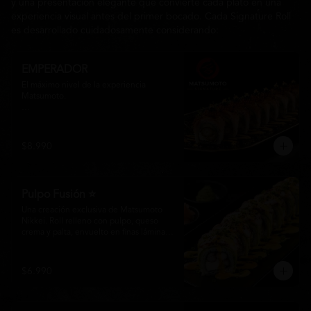
y una presentación elegante que convierte cada plato en una
experiencia visual antes del primer bocado. Cada Signature Roll
es desarrollado cuidadosamente considerando:
EMPERADOR
El máximo nivel de la experiencia 
Matsumoto.

Una creación exclusiva elaborada con 
langostino tempura, queso crema y palta 
Hass, envuelta en finas láminas de 
$8.990
salmón premium flameado. Coronado 
masago, Y láminas de oro comestible y 
nuestra inconfundible Salsa Emperador, 
una reducción nikkei que realza cada 
Pulpo Fusión ⭐
bocado con elegancia y profundidad.

Una creación exclusiva de Matsumoto 
Más que un roll, una obra maestra 
Nikkei. Roll relleno con pulpo, queso 
diseñada para quienes buscan lo 
crema y palta, envuelto en finas láminas 
extraordinario.
de palta y coronado con una irresistible 
fusión de salsa acevichada y huancaína. 
Finalizado con cebollín fresco, sésamo 
$6.990
tostado y láminas de pulpo, ofreciendo 
una combinación perfecta entre frescura