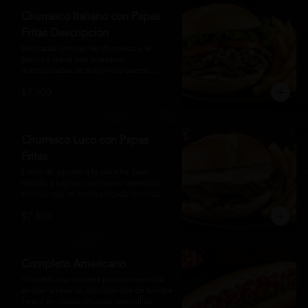
auténtico
Churrasco Italiano con Papas
Fritas Descripción
Delicadas láminas de churrasco a la 
plancha sobre pan artesanal, 
acompañadas de mayonesa casera, 
tomate fresco, palta cremosa y lechuga 
$7.400
crocante. Servido con una generosa 
porción de papas fritas doradas y 
crujientes
Churrasco Luco con Papas
Fritas
Filete de vacuno a la plancha, bien 
sellado y jugoso, con queso derretido 
encima que se estira en cada mordida. 
Todo servido en pan marraqueta caliente 
$7.800
y crujiente. Simple, directo y 
contundente.El nombre "Luco" viene del 
Bar Lúgano en Santiago. Es para los que 
aman carne + queso y nada más.
Completo Americano
Una deliciosa vienesa premium servida 
en pan artesanal, acompañada de tomate 
fresco en cubos, chucrut, pepinillos 