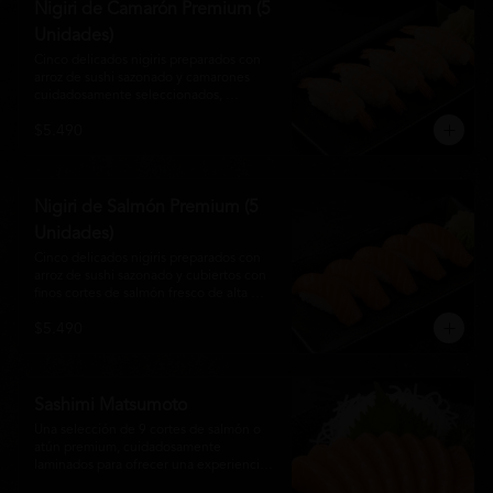
Nigiri de Camarón Premium (5
Unidades)
Cinco delicados nigiris preparados con 
arroz de sushi sazonado y camarones 
cuidadosamente seleccionados, 
elaborados al estilo tradicional japonés. 
$5.490
Su textura suave, frescura y sabor natural 
crean una experiencia equilibrada y 
refinada, perfecta para los amantes de la 
cocina Nikkei.
Nigiri de Salmón Premium (5
Unidades)
Cinco delicados nigiris preparados con 
arroz de sushi sazonado y cubiertos con 
finos cortes de salmón fresco de alta 
calidad. Una propuesta clásica de la 
$5.490
gastronomía japonesa que destaca por su 
frescura, suavidad y equilibrio, ideal para 
quienes disfrutan del sabor auténtico del 
salmón.
Sashimi Matsumoto
Una selección de 9 cortes de salmón o 
atún premium, cuidadosamente 
laminados para ofrecer una experiencia 
auténtica y llena de frescura.