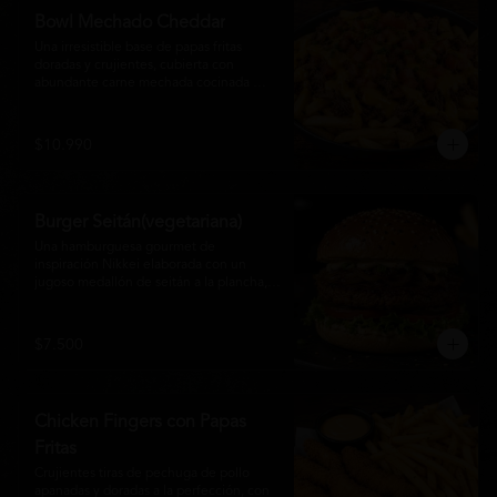
disfrutan las hamburguesas gourmet.
Bowl Mechado Cheddar
Una irresistible base de papas fritas 
doradas y crujientes, cubierta con 
abundante carne mechada cocinada 
lentamente, bañada en cremosa salsa 
cheddar, tomate fresco en cubos y un 
toque de cebollín que aporta frescura y 
$10.990
color. Un bowl abundante, perfecto para 
compartir... o disfrutar por completo.
Burger Seitán(vegetariana)
Una hamburguesa gourmet de 
inspiración Nikkei elaborada con un 
jugoso medallón de seitán a la plancha, 
cebolla caramelizada, lechuga fresca, 
tomate,  y mayonesa de la casa, servida 
en pan brioche tostado. Una opción 
$7.500
100% vegetal que destaca por su textura, 
sabor intenso y equilibrio perfecto entre 
lo dulce, lo fresco y lo umami. Ideal para 
quienes buscan una experiencia 
Chicken Fingers con Papas
diferente sin renunciar al sabor.
Fritas
Crujientes tiras de pechuga de pollo 
apanadas y doradas a la perfección, con 