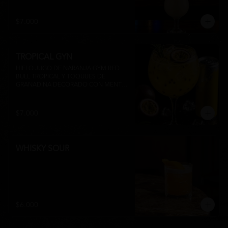
su inconfundible sabor dulce lo 
convierten en la elección perfecta para 
disfrutar de un momento de relajo o 
$7.000
acompañar la experiencia gastronómica 
de Matsumoto Nikkei. 🍍🥥
TROPICAL GYN
HIELO JUGO DE NARANJA GYM RED 
BULL TROPICAL Y TOQUUES DE 
GRANADINA DECORADO CON MENTA 
Y TROZOS DE FRUTA A 
DISPONIBILIDAD
$7.000
WHISKY SOUR
$6.000