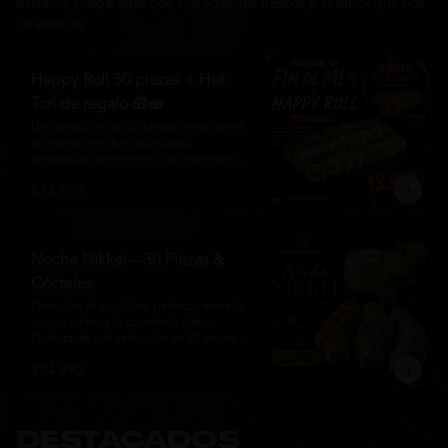
limitado, preparadas con ingredientes frescos y el sabor que nos
caracteriza.
Happy Roll 30 piezas + Hot
Tori de regalo 🎁🍣
Una selección de 30 piezas con algunos 
de nuestros rolls más pedidos, 
preparados al momento con ingredientes 
frescos y el auténtico estilo de 
$13.990
Matsumoto Nikkei. Una promoción 
pensada para compartir y disfrutar de una 
gran variedad de sabores.

Incluye un Hot Tori de regalo (10 piezas): 
Noche Nikkei – 30 Piezas &
un roll crujiente relleno de pollo, queso 
Cócteles
crema y cebollín, frito en panko hasta 
obtener un dorado perfecto y una 
Descubre el equilibrio perfecto entre la 
textura irresistible.
cocina nikkei y la coctelería clásica. 
Disfruta de una selección de 30 piezas 
premium preparadas con ingredientes 
$24.990
frescos, acompañadas de 2 Pisco Sour o 
2 Mojitos Clásicos. Una experiencia 
pensada para compartir, celebrar y 
disfrutar de los sabores que hacen única 
a Matsumoto Nikkei.

DESTACADOS