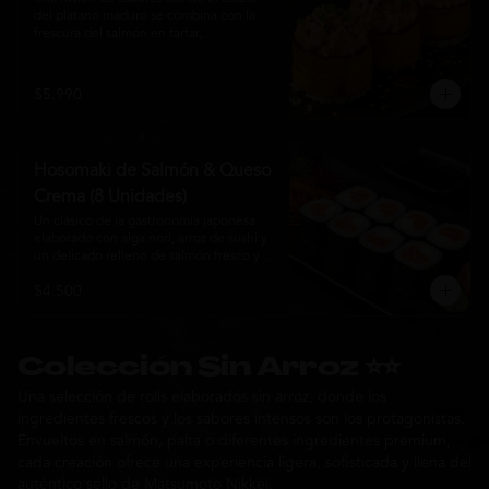
del plátano maduro se combina con la 
frescura del salmón en tartar, 
acompañado de salsa nikkei, cebollín y 
sésamo tostado para una experiencia 
única.
$5.990
Hosomaki de Salmón & Queso
Crema (8 Unidades)
Un clásico de la gastronomía japonesa 
elaborado con alga nori, arroz de sushi y 
un delicado relleno de salmón fresco y 
queso crema. Su combinación de sabores 
$4.500
suaves y textura cremosa ofrece una 
experiencia equilibrada, fresca y 
auténtica en cada bocado.
Colección Sin Arroz ⭐⭐
Una selección de rolls elaborados sin arroz, donde los
ingredientes frescos y los sabores intensos son los protagonistas.
Envueltos en salmón, palta o diferentes ingredientes premium,
cada creación ofrece una experiencia ligera, sofisticada y llena del
auténtico sello de Matsumoto Nikkei.