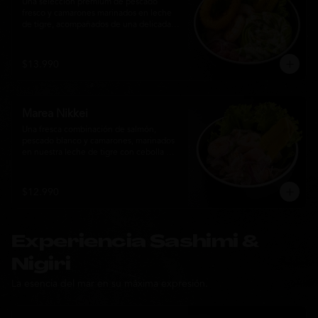
Una selección premium de pescado 
fresco y camarones marinados en leche 
de tigre, acompañados de una delicada 
rosa de palta, aros de calamar crocante y 
chips de plátano. Una creación Nikkei 
que combina frescura, textura y 
$13.990
elegancia en cada bocado.
Marea Nikkei
Una fresca combinación de salmón, 
pescado blanco y camarones, marinados 
en nuestra leche de tigre con cebolla 
morada y cilantro fresco. Acompañado de 
chips de plátano crocante y hojas verdes 
para una experiencia Nikkei llena de 
$12.990
frescura, equilibrio y sabor.
Experiencia Sashimi &
Nigiri
La esencia del mar en su máxima expresión.