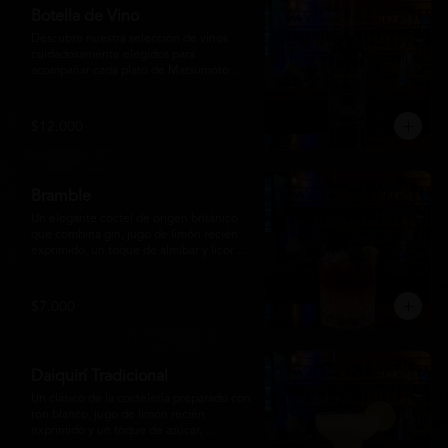
Botella de Vino
Descubre nuestra selección de vinos 
cuidadosamente elegidos para 
acompañar cada plato de Matsumoto 
Nikkei. Contamos con opciones de vinos 
tintos, blancos
$12.000
Bramble
Un elegante cóctel de origen británico 
que combina gin, jugo de limón recién 
exprimido, un toque de almíbar y licor de 
mora sobre hielo triturado. Refrescante, 
frutal y con un equilibrio perfecto entre 
dulzor y acidez, es una opción sofisticada 
$7.000
para disfrutar en cualquier momento y 
complementar la experiencia de 
Matsumoto Nikkei.
Daiquirí Tradicional
Un clásico de la coctelería preparado con 
ron blanco, jugo de limón recién 
exprimido y un toque de azúcar, 
mezclado con hielo frappé hasta lograr 