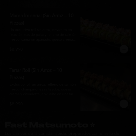
Marea Imperial (Sin Arroz – 10
Piezas)
Un exclusivo roll sin arroz, envuelto en 
finas láminas de palta y relleno de salmón 
fresco, camarón apanado, queso crema y 
cebollín. Coronado con un delicado 
$8.990
ceviche mixto marinado en leche de 
tigre, cebolla morada, cilantro y un sutil 
toque de ají, creando una combinación 
perfecta entre frescura, cremosidad y 
crocancia. Una creación premium que 
Tartar Roll (Sin Arroz – 10
representa la esencia de la cocina Nikkei.
Piezas)
Exclusivo roll sin arroz, relleno de salmón 
fresco, champiñones salteados, queso 
crema y ciboulette, envuelto en una fina 
capa crocante. Coronado con un 
$8.990
delicado tartar de atún fresco sazonado 
con salsa Nikkei, cebollín y un toque de 
sésamo, logrando una combinación 
perfecta entre cremosidad, frescura y 
textura en cada bocado.
Fast Matsumoto ⭐
Los clásicos de la comida rápida, preparados con el sello de