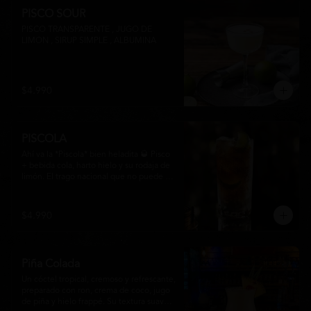
PISCO SOUR
PISCO TRANSPARENTE , JUGO DE 
LIMON , SIRUP SIMPLE , ALBUMINA
$4.990
PISCOLA
Ahí va la *Piscola* bien heladita 🥃 Pisco 
+ bebida cola, harto hielo y su rodaja de 
limón. El trago nacional que no puede 
faltar en ninguna junta. Clásico de barra 
chilena.
$4.990
Piña Colada
Un cóctel tropical, cremoso y refrescante, 
preparado con ron, crema de coco, jugo 
de piña y hielo frappé. Su textura suave y 