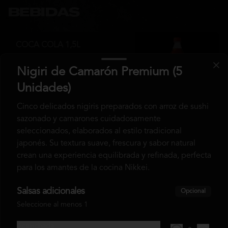
BEBIDAS
COCA COLA 1,5L
Nigiri de Camarón Premium (5
Unidades)
$3.000
Cinco delicados nigiris preparados con arroz de sushi
sazonado y camarones cuidadosamente
seleccionados, elaborados al estilo tradicional
COCA COLA 350 ML
japonés. Su textura suave, frescura y sabor natural
crean una experiencia equilibrada y refinada, perfecta
para los amantes de la cocina Nikkei.
Salsas adicionales
Opcional
$1.800
Seleccione al menos 1
Acevichada