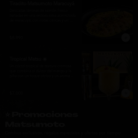
Tiradito Matsumoto Maracuyá
Delicadas láminas de salmón fresco 
bañadas en una sedosa salsa acevichada 
de maracuyá, con notas cítricas y un 
equilibrio perfecto entre dulzor y acidez. 
Terminado con alcaparras, finas rodajas 
de ají rojo, aceite de cilantro, brotes 
$8.990
frescos y pimienta recién molida. Un 
plato ligero, elegante y lleno de frescura 
que representa la esencia de la cocina 
nikkei.
Tropical Matsu ☀️
Un cóctel tropical de textura cremosa 
que combina el dulzor del mango y la 
piña con un toque cítrico y un aroma 
fresco de menta. Refrescante, exótico y 
perfecto para disfrutar junto a la cocina 
nikkei de Matsumoto.
$7.000
⭐ Promociones
Matsumoto
Combos exclusivos, regalos especiales y ofertas por tiempo