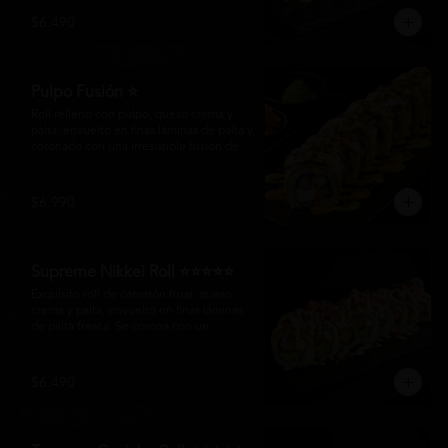
creando un equilibrio perfecto entre 
$6.490
frescura, cremosidad y crocancia en cada 
bocado.
Pulpo Fusión ⭐
Roll relleno con pulpo, queso crema y 
palta, envuelto en finas láminas de palta y 
coronado con una irresistible fusión de 
salsa acevichada y huancaína. Finalizado 
con cebollín fresco, sésamo tostado y 
láminas de pulpo, ofreciendo una 
$6.990
combinación perfecta entre frescura, 
cremosidad
Supreme Nikkei Roll ⭐⭐⭐⭐⭐
Exquisito roll de camarón furai, queso 
crema y palta, envuelto en finas láminas 
de palta fresca. Se corona con un 
delicado ceviche de atún preparado al 
estilo nikkei, creando una armoniosa 
fusión de texturas, frescura y sabores que 
$6.490
resaltan la esencia del Pacífico.