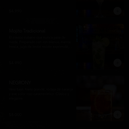
una textura suave y refrescante. Un 
cóctel equilibrado, de notas cítricas y 
$4.990
sabor intenso, perfecto para disfrutar en 
cualquier ocasión o acompañar la 
experiencia gastronómica de Matsumoto 
Nikkei.
Mojito Tradicional
El clásico cubano que nunca pasa de 
moda. Preparado con ron blanco, menta 
fresca, jugo de limón recién exprimido, 
azúcar, agua con gas y abundante hielo 
triturado. Un cóctel refrescante, 
aromático y perfectamente equilibrado, 
$4.990
ideal para disfrutar en cualquier ocasión.
NEGRONY
Vaso bajo, hielo grande, rodaja de naranja 
y ese color rojo característico. Clásico y 
elegante.
$8.000