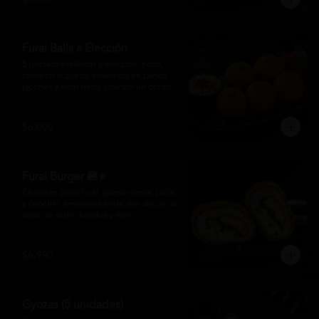
salsa especial de la casa, ideales para 
disfrutar como entrada o para compartir 
con el auténtico sabor de la cocina 
nikkei.
Furai Balls a Elección
5 unidades rellenas a elección: pollo, 
camarón o queso, envueltas en panko 
japonés y fritas hasta alcanzar un dorado 
perfecto. Acompañadas de nuestra salsa 
especial de la casa.
$6.000
Furai Burger 🍔⭐
Crujiente pollo furai, queso crema, palta 
y cebollín, envueltos entre dos discos de 
arroz de sushi dorados y nori. 
Acompañado de nuestra salsa especial 
Matsumoto, una creación que fusiona la 
tradición japonesa con el sabor nikkei en 
$6.990
cada bocado.
Gyozas (5 unidades)