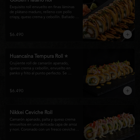
Golden Plátano Rol
Exquisito roll envuelto en finas láminas 
de plátano maduro, relleno con pollo 
crispy, queso crema y cebollín. Bañado 
con una cremosa salsa fuji y un toque de 
salsa teriyaki, finalizado con sésamo 
tostado y cebollín fresco. Una 
$6.490
combinación perfecta entre el dulzor del 
plátano y los intensos sabores de la 
cocina nikkei.
Huancaína Tempura Roll ⭐
Crujiente roll de camarón apanado, 
queso crema y cebollín, envuelto en 
panko y frito al punto perfecto. Se 
corona con salmón y pescado blanco en 
tempura, finas láminas de cebolla morada 
y una sedosa salsa huancaína, finalizada 
$6.490
con toques de pimentón rojo fresco que 
aportan equilibrio, color y un auténtico 
carácter nikkei.
Nikkei Ceviche Roll
Camarón apanado, palta y queso crema 
envueltos en una delicada capa de arroz 
y nori. Coronado con un fresco ceviche 
nikkei de salmón y pescado blanco, 
cebolla morada y nuestra salsa especial, 