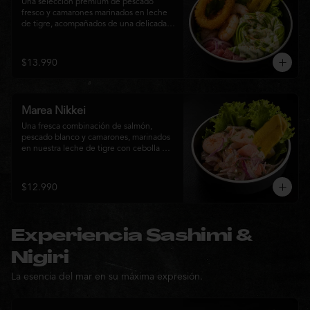
Una selección premium de pescado 
fresco y camarones marinados en leche 
de tigre, acompañados de una delicada 
rosa de palta, aros de calamar crocante y 
chips de plátano. Una creación Nikkei 
que combina frescura, textura y 
$13.990
elegancia en cada bocado.
Marea Nikkei
Una fresca combinación de salmón, 
pescado blanco y camarones, marinados 
en nuestra leche de tigre con cebolla 
morada y cilantro fresco. Acompañado de 
chips de plátano crocante y hojas verdes 
para una experiencia Nikkei llena de 
$12.990
frescura, equilibrio y sabor.
Experiencia Sashimi &
Nigiri
La esencia del mar en su máxima expresión.