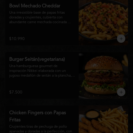
disfrutan las hamburguesas gourmet.
Bowl Mechado Cheddar
Una irresistible base de papas fritas 
doradas y crujientes, cubierta con 
abundante carne mechada cocinada 
lentamente, bañada en cremosa salsa 
cheddar, tomate fresco en cubos y un 
toque de cebollín que aporta frescura y 
$10.990
color. Un bowl abundante, perfecto para 
compartir... o disfrutar por completo.
Burger Seitán(vegetariana)
Una hamburguesa gourmet de 
inspiración Nikkei elaborada con un 
jugoso medallón de seitán a la plancha, 
cebolla caramelizada, lechuga fresca, 
tomate,  y mayonesa de la casa, servida 
en pan brioche tostado. Una opción 
$7.500
100% vegetal que destaca por su textura, 
sabor intenso y equilibrio perfecto entre 
lo dulce, lo fresco y lo umami. Ideal para 
quienes buscan una experiencia 
Chicken Fingers con Papas
diferente sin renunciar al sabor.
Fritas
Crujientes tiras de pechuga de pollo 
apanadas y doradas a la perfección, con 