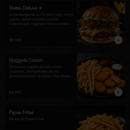
Matsu Deluxe ⭐
La hamburguesa que lo tiene todo. Carne 
jugosa,  queso cheddar, cebolla 
caramelizada, vegetales frescos y salsa 
especial Matsumoto en un suave pan 
brioche. Un clásico irresistible, hecho 
para los amantes de las grandes 
$9.000
hamburguesas.
Nuggets Crunch
Deliciosos nuggets de pollo extra 
crujientes, acompañados de una 
generosa porción de papas fritas doradas 
y servidos con salsa BBQ, mayonesa y 
kétchup. Una combinación clásica, 
irresistible y perfecta para cualquier 
$8.990
ocasión.
Papas Fritas
Racion de Papas Fritas