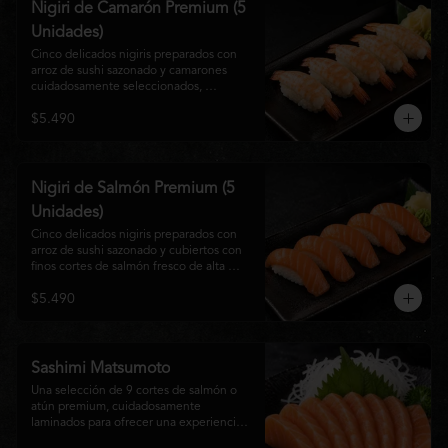
Nigiri de Camarón Premium (5
Unidades)
Cinco delicados nigiris preparados con 
arroz de sushi sazonado y camarones 
cuidadosamente seleccionados, 
elaborados al estilo tradicional japonés. 
$5.490
Su textura suave, frescura y sabor natural 
crean una experiencia equilibrada y 
refinada, perfecta para los amantes de la 
cocina Nikkei.
Nigiri de Salmón Premium (5
Unidades)
Cinco delicados nigiris preparados con 
arroz de sushi sazonado y cubiertos con 
finos cortes de salmón fresco de alta 
calidad. Una propuesta clásica de la 
$5.490
gastronomía japonesa que destaca por su 
frescura, suavidad y equilibrio, ideal para 
quienes disfrutan del sabor auténtico del 
salmón.
Sashimi Matsumoto
Una selección de 9 cortes de salmón o 
atún premium, cuidadosamente 
laminados para ofrecer una experiencia 
auténtica y llena de frescura.