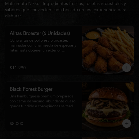
Matsumoto Nikkei. Ingredientes frescos, recetas irresistibles y
sabores que convierten cada bocado en una experiencia para
disfrutar.
Alitas Broaster (6 Unidades)
Ocho alitas de pollo estilo broaster, 
marinadas con una mezcla de especias y 
fritas hasta obtener un exterior 
irresistiblemente crujiente y un interior 
tierno y jugoso. Acompañadas de una 
generosa porción de papas fritas doradas 
$11.990
y una salsa a elección. El picoteo 
perfecto para compartir o disfrutar sin 
límites.
Black Forest Burger
Una hamburguesa premium preparada 
con carne de vacuno, abundante queso 
gouda fundido y champiñones salteados 
en mantequilla, acompañados de 
lechuga fresca, tomate, mayonesa casera 
y nuestra exclusiva salsa Matsumoto, 
$8.000
todo servido en un suave pan brioche 
tostado. Una combinación cremosa, 
intensa y llena de sabor para quienes 