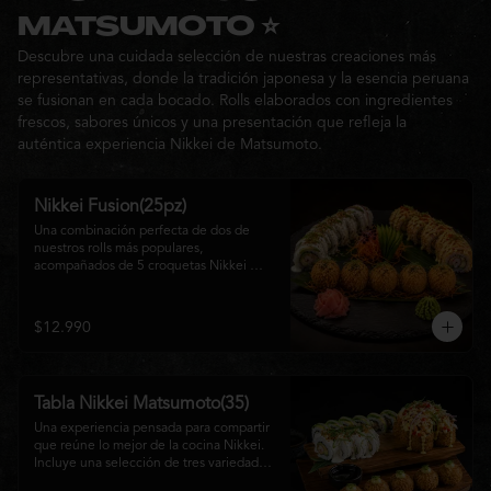
Ideal para: una cita, una salida con 
MATSUMOTO ⭐
amigos o una noche especial llena de 
Descubre una cuidada selección de nuestras creaciones más
sabor y buena compañía.
representativas, donde la tradición japonesa y la esencia peruana
se fusionan en cada bocado. Rolls elaborados con ingredientes
frescos, sabores únicos y una presentación que refleja la
auténtica experiencia Nikkei de Matsumoto.
Nikkei Fusion(25pz)
Una combinación perfecta de dos de 
nuestros rolls más populares, 
acompañados de 5 croquetas Nikkei 
doradas y crujientes, rellenas de queso 
crema y salmón, servidas con una 
cremosa salsa de la casa. Una tabla que 
$12.990
reúne diferentes texturas y sabores, ideal 
para compartir y disfrutar de la auténtica 
fusión de la cocina japonesa con 
inspiración peruana.
Tabla Nikkei Matsumoto(35)
Una experiencia pensada para compartir 
que reúne lo mejor de la cocina Nikkei. 
Incluye una selección de tres variedades 
de rolls cuidadosamente preparados, 