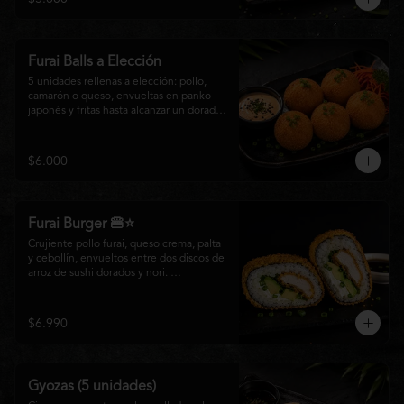
salsa especial de la casa, ideales para 
disfrutar como entrada o para compartir 
con el auténtico sabor de la cocina 
nikkei.
Furai Balls a Elección
5 unidades rellenas a elección: pollo, 
camarón o queso, envueltas en panko 
japonés y fritas hasta alcanzar un dorado 
perfecto. Acompañadas de nuestra salsa 
especial de la casa.
$6.000
Furai Burger 🍔⭐
Crujiente pollo furai, queso crema, palta 
y cebollín, envueltos entre dos discos de 
arroz de sushi dorados y nori. 
Acompañado de nuestra salsa especial 
Matsumoto, una creación que fusiona la 
tradición japonesa con el sabor nikkei en 
$6.990
cada bocado.
Gyozas (5 unidades)