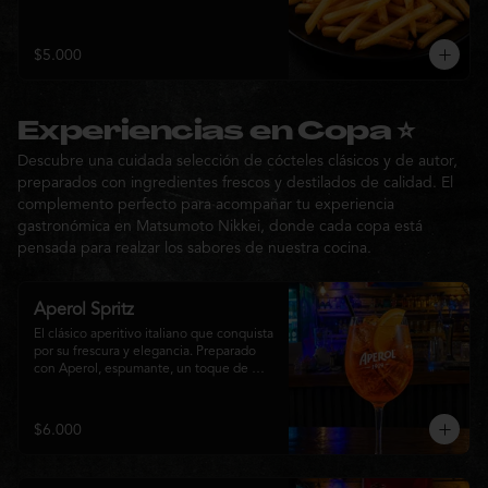
$5.000
Experiencias en Copa ⭐
Descubre una cuidada selección de cócteles clásicos y de autor,
preparados con ingredientes frescos y destilados de calidad. El
complemento perfecto para acompañar tu experiencia
gastronómica en Matsumoto Nikkei, donde cada copa está
pensada para realzar los sabores de nuestra cocina.
Aperol Spritz
El clásico aperitivo italiano que conquista 
por su frescura y elegancia. Preparado 
con Aperol, espumante, un toque de 
agua con gas, abundante hielo y una 
rodaja de naranja fresca. Un cóctel ligero, 
refrescante y de notas cítricas, perfecto 
$6.000
para disfrutar antes de la comida o 
acompañar la experiencia gastronómica 
de Matsumoto Nikkei.