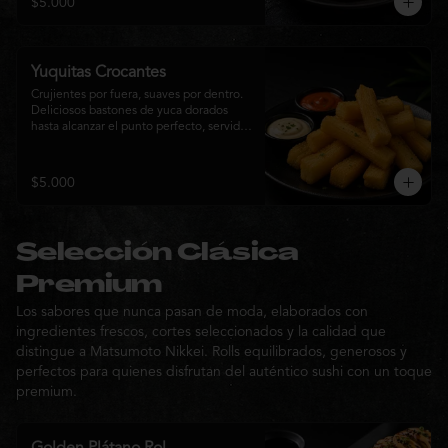
$5.000
sabor de la cocina nikkei.
Yuquitas Crocantes
Crujientes por fuera, suaves por dentro. 
Deliciosos bastones de yuca dorados 
hasta alcanzar el punto perfecto, servidos 
con una selección de salsas de la casa. 
Un acompañamiento irresistible para 
compartir o complementar cualquier 
$5.000
experiencia Matsumoto Nikkei.
Selección Clásica
Premium
Los sabores que nunca pasan de moda, elaborados con
ingredientes frescos, cortes seleccionados y la calidad que
distingue a Matsumoto Nikkei. Rolls equilibrados, generosos y
perfectos para quienes disfrutan del auténtico sushi con un toque
premium.