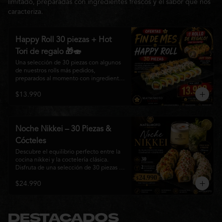
limitado, preparadas con ingredientes frescos y el sabor que nos
caracteriza.
Happy Roll 30 piezas + Hot
Tori de regalo 🎁🍣
Una selección de 30 piezas con algunos 
de nuestros rolls más pedidos, 
preparados al momento con ingredientes 
frescos y el auténtico estilo de 
$13.990
Matsumoto Nikkei. Una promoción 
pensada para compartir y disfrutar de una 
gran variedad de sabores.

Incluye un Hot Tori de regalo (10 piezas): 
Noche Nikkei – 30 Piezas &
un roll crujiente relleno de pollo, queso 
Cócteles
crema y cebollín, frito en panko hasta 
obtener un dorado perfecto y una 
Descubre el equilibrio perfecto entre la 
textura irresistible.
cocina nikkei y la coctelería clásica. 
Disfruta de una selección de 30 piezas 
premium preparadas con ingredientes 
$24.990
frescos, acompañadas de 2 Pisco Sour o 
2 Mojitos Clásicos. Una experiencia 
pensada para compartir, celebrar y 
disfrutar de los sabores que hacen única 
a Matsumoto Nikkei.

DESTACADOS