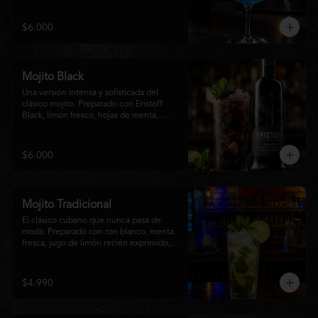
equilibrio entre notas cítricas, dulces y un 
final fresco, ideal para cualquier ocasión.
$6.000
Mojito Black
Una versión intensa y sofisticada del 
clásico mojito. Preparado con Eristoff 
Black, limón fresco, hojas de menta, 
azúcar, hielo frappé y un toque de soda. 
Su sabor a frutos del bosque aporta un 
equilibrio perfecto entre frescura, dulzor 
$6.000
y un ligero toque cítrico, convirtiéndolo 
en un cóctel refrescante y diferente.
Mojito Tradicional
El clásico cubano que nunca pasa de 
moda. Preparado con ron blanco, menta 
fresca, jugo de limón recién exprimido, 
azúcar, agua con gas y abundante hielo 
triturado. Un cóctel refrescante, 
aromático y perfectamente equilibrado, 
$4.990
ideal para disfrutar en cualquier ocasión.