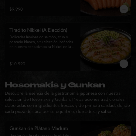
$9.990
Tiradito Nikkei (A Elección)
Delicadas láminas de salmón, atún o 
pescado blanco, a tu elección, bañadas 
en nuestra exclusiva salsa Nikkei de la 
casa. Su equilibrio entre cítricos, ají y 
notas orientales se complementa con 
palta, cebolla morada, ají fresco, brotes y 
$10.990
sésamo, ofreciendo una experiencia 
fresca, sofisticada y llena de sabor.
Hosomakis y Gunkan
Descubre la esencia de la gastronomía japonesa con nuestra
selección de Hosomakis y Gunkan. Preparaciones tradicionales
elaboradas con ingredientes frescos y de primera calidad, donde
cada pieza destaca por su equilibrio, delicadeza y sabor
Gunkan de Plátano Maduro
Una fusión de sabores donde el dulzor 