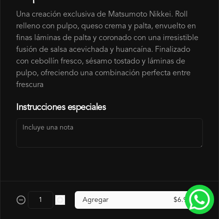
AJI AMARILLO
Una creación exclusiva de Matsumoto Nikkei. Roll
relleno con pulpo, queso crema y palta, envuelto en
finas láminas de palta y coronado con una irresistible
$700
fusión de salsa acevichada y huancaína. Finalizado
con cebollín fresco, sésamo tostado y láminas de
pulpo, ofreciendo una combinación perfecta entre
SALSA LOVE
frescura
SALSA ROJA A BASE DE PIMENTON 
ASADOS.
Instrucciones especiales
$700
SALSA SPÍCY
SALSA LEVEMENTE PICANTE
Agregar
$6.990
$700