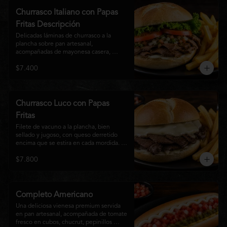
auténtico
Churrasco Italiano con Papas
Fritas Descripción
Delicadas láminas de churrasco a la 
plancha sobre pan artesanal, 
acompañadas de mayonesa casera, 
tomate fresco, palta cremosa y lechuga 
$7.400
crocante. Servido con una generosa 
porción de papas fritas doradas y 
crujientes
Churrasco Luco con Papas
Fritas
Filete de vacuno a la plancha, bien 
sellado y jugoso, con queso derretido 
encima que se estira en cada mordida. 
Todo servido en pan marraqueta caliente 
$7.800
y crujiente. Simple, directo y 
contundente.El nombre "Luco" viene del 
Bar Lúgano en Santiago. Es para los que 
aman carne + queso y nada más.
Completo Americano
Una deliciosa vienesa premium servida 
en pan artesanal, acompañada de tomate 
fresco en cubos, chucrut, pepinillos 