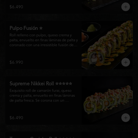
creando un equilibrio perfecto entre 
$6.490
frescura, cremosidad y crocancia en cada 
bocado.
Pulpo Fusión ⭐
Roll relleno con pulpo, queso crema y 
palta, envuelto en finas láminas de palta y 
coronado con una irresistible fusión de 
salsa acevichada y huancaína. Finalizado 
con cebollín fresco, sésamo tostado y 
láminas de pulpo, ofreciendo una 
$6.990
combinación perfecta entre frescura, 
cremosidad
Supreme Nikkei Roll ⭐⭐⭐⭐⭐
Exquisito roll de camarón furai, queso 
crema y palta, envuelto en finas láminas 
de palta fresca. Se corona con un 
delicado ceviche de atún preparado al 
estilo nikkei, creando una armoniosa 
fusión de texturas, frescura y sabores que 
$6.490
resaltan la esencia del Pacífico.