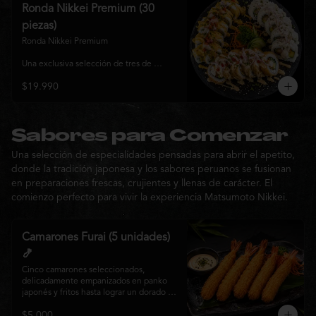
y sabor, ideal para compartir entre 3 y 4 
Ronda Nikkei Premium (30
personas.
piezas)
Ronda Nikkei Premium

Una exclusiva selección de tres de 
nuestros rolls premium, cuidadosamente 
$19.990
elaborados con ingredientes frescos y 
coronados con toppings de inspiración 
nikkei. Una experiencia que combina 
frescura, crocancia y cremosidad, 
pensada para compartir y descubrir la 
Sabores para Comenzar
esencia de Matsumoto Nikkei en cada 
Una selección de especialidades pensadas para abrir el apetito,
bocado.
donde la tradición japonesa y los sabores peruanos se fusionan
en preparaciones frescas, crujientes y llenas de carácter. El
comienzo perfecto para vivir la experiencia Matsumoto Nikkei.
Camarones Furai (5 unidades)
🍤
Cinco camarones seleccionados, 
delicadamente empanizados en panko 
japonés y fritos hasta lograr un dorado 
perfecto. Crujientes por fuera y jugosos 
$5.000
por dentro, acompañados de nuestra 