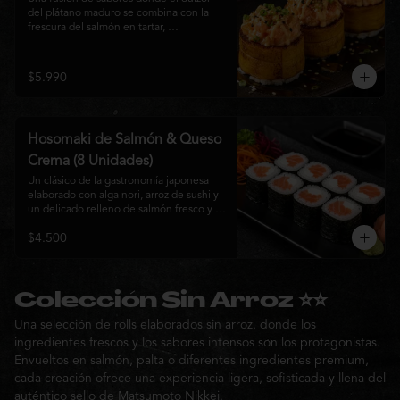
del plátano maduro se combina con la 
frescura del salmón en tartar, 
acompañado de salsa nikkei, cebollín y 
sésamo tostado para una experiencia 
única.
$5.990
Hosomaki de Salmón & Queso
Crema (8 Unidades)
Un clásico de la gastronomía japonesa 
elaborado con alga nori, arroz de sushi y 
un delicado relleno de salmón fresco y 
queso crema. Su combinación de sabores 
$4.500
suaves y textura cremosa ofrece una 
experiencia equilibrada, fresca y 
auténtica en cada bocado.
Colección Sin Arroz ⭐⭐
Una selección de rolls elaborados sin arroz, donde los
ingredientes frescos y los sabores intensos son los protagonistas.
Envueltos en salmón, palta o diferentes ingredientes premium,
cada creación ofrece una experiencia ligera, sofisticada y llena del
auténtico sello de Matsumoto Nikkei.