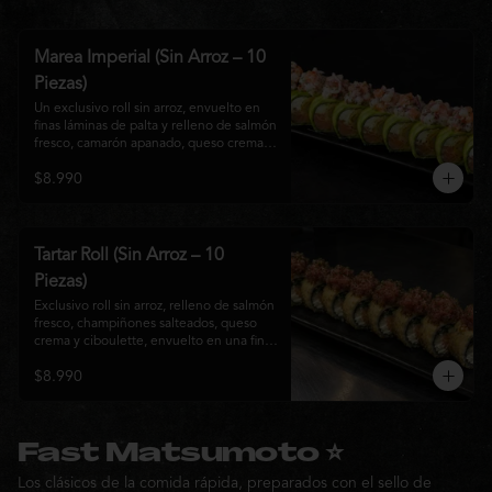
Marea Imperial (Sin Arroz – 10
Piezas)
Un exclusivo roll sin arroz, envuelto en 
finas láminas de palta y relleno de salmón 
fresco, camarón apanado, queso crema y 
cebollín. Coronado con un delicado 
$8.990
ceviche mixto marinado en leche de 
tigre, cebolla morada, cilantro y un sutil 
toque de ají, creando una combinación 
perfecta entre frescura, cremosidad y 
crocancia. Una creación premium que 
Tartar Roll (Sin Arroz – 10
representa la esencia de la cocina Nikkei.
Piezas)
Exclusivo roll sin arroz, relleno de salmón 
fresco, champiñones salteados, queso 
crema y ciboulette, envuelto en una fina 
capa crocante. Coronado con un 
$8.990
delicado tartar de atún fresco sazonado 
con salsa Nikkei, cebollín y un toque de 
sésamo, logrando una combinación 
perfecta entre cremosidad, frescura y 
textura en cada bocado.
Fast Matsumoto ⭐
Los clásicos de la comida rápida, preparados con el sello de