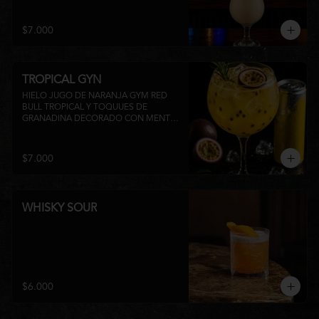
su inconfundible sabor dulce lo 
convierten en la elección perfecta para 
disfrutar de un momento de relajo o 
$7.000
acompañar la experiencia gastronómica 
de Matsumoto Nikkei. 🍍🥥
TROPICAL GYN
HIELO JUGO DE NARANJA GYM RED 
BULL TROPICAL Y TOQUUES DE 
GRANADINA DECORADO CON MENTA 
Y TROZOS DE FRUTA A 
DISPONIBILIDAD
$7.000
WHISKY SOUR
$6.000