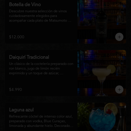
Botella de Vino
Descubre nuestra selección de vinos 
cuidadosamente elegidos para 
acompañar cada plato de Matsumoto 
Nikkei. Contamos con opciones de vinos 
tintos, blancos
$12.000
Daiquirí Tradicional
Un clásico de la coctelería preparado con 
ron blanco, jugo de limón recién 
exprimido y un toque de azúcar, 
mezclado con hielo frappé hasta lograr 
una textura suave y refrescante. Un 
cóctel equilibrado, de notas cítricas y 
$4.990
sabor intenso, perfecto para disfrutar en 
cualquier ocasión o acompañar la 
experiencia gastronómica de Matsumoto 
Nikkei.
Laguna azul
Refrescante cóctel de intenso color azul, 
preparado con vodka, Blue Curaçao, 
limonada y abundante hielo. Decorado 
con una rodaja de limón , ofrece un 