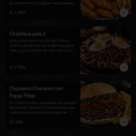
un interior tierno y jugoso. Acompañadas 
de una generosa porción de papas fritas 
$11.990
doradas y una salsa a elección. Un clásico 
irresistible, perfecto para compartir o 
disfrutar como una comida llena de sabor 
y crocancia.
Chorillana para 2
Una contundente versión del clásico 
chileno, preparada con crujientes papas 
fritas, jugosos trozos de carne de vacuno 
salteados al punto, chorizo grillado, 
cebolla caramelizada y coronada con tres 
huevos fritos de yema cremosa. Un plato 
$17.990
perfecto para compartir y disfrutar con 
una cerveza bien helada o tu cóctel 
favorito. Ideal para 2 a 4 personas.
Churrasco Chacarero con
Papas Fritas
Un clásico chileno preparado con jugosas 
láminas de churrasco a la plancha en pan 
redondo artesanal, acompañado de 
abundantes porotos verdes salteados, 
$7.400
frescas rodajas de tomate, mayonesa 
casera y una generosa porción de papas 
fritas doradas y crujientes. Sabor 