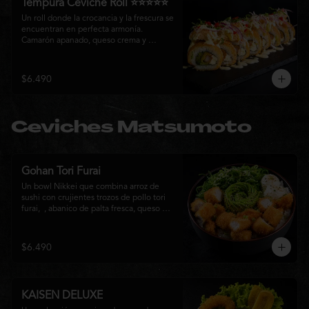
Tempura Ceviche Roll ⭐⭐⭐⭐⭐
Un roll donde la crocancia y la frescura se 
encuentran en perfecta armonía. 
Camarón apanado, queso crema y 
cebollín, envueltos en panko y fritos 
hasta alcanzar un dorado perfecto. Se 
corona con salmón y pescado blanco en 
$6.490
tempura, cebolla morada, una sedosa 
salsa acevichada, cilantro fresco y 
delicados toques de pimentón rojo, 
logrando una experiencia intensa, 
Ceviches Matsumoto
equilibrada y auténticamente nikkei.
Gohan Tori Furai
Un bowl Nikkei que combina arroz de 
sushi con crujientes trozos de pollo tori 
furai,  , abanico de palta fresca, queso 
crema y cebollín, terminado con semillas 
de sésamo. Una fusión de texturas y 
sabores que equilibra lo crocante, lo 
$6.490
fresco y lo cremoso en cada bocado. 
Ideal para quienes buscan una comida 
completa y llena de sabor.
KAISEN DELUXE