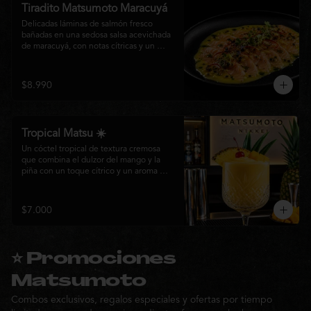
Tiradito Matsumoto Maracuyá
Delicadas láminas de salmón fresco 
bañadas en una sedosa salsa acevichada 
de maracuyá, con notas cítricas y un 
equilibrio perfecto entre dulzor y acidez. 
Terminado con alcaparras, finas rodajas 
de ají rojo, aceite de cilantro, brotes 
$8.990
frescos y pimienta recién molida. Un 
plato ligero, elegante y lleno de frescura 
que representa la esencia de la cocina 
nikkei.
Tropical Matsu ☀️
Un cóctel tropical de textura cremosa 
que combina el dulzor del mango y la 
piña con un toque cítrico y un aroma 
fresco de menta. Refrescante, exótico y 
perfecto para disfrutar junto a la cocina 
nikkei de Matsumoto.
$7.000
⭐ Promociones
Matsumoto
Combos exclusivos, regalos especiales y ofertas por tiempo