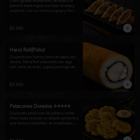
Cinco gyozas artesanales, selladas a la 
plancha hasta lograr una base dorada y 
crujiente, con un interior jugoso y lleno 
de sabor. Acompañadas de una delicada 
salsa oriental de la casa, son el equilibrio 
perfecto entre tradición japonesa y la 
$5.000
esencia de la cocina nikkei, ideales para 
comenzar una experiencia gastronómica 
única.
Hand Roll(Pollo)
Crujiente por fuera y lleno de sabor por 
dentro. Hand Roll elaborado con alga 
nori, arroz de sushi, jugosa pechuga de 
pollo crispy y queso crema, envuelto en 
una fina capa dorada y crocante. Una 
combinación perfecta de textura y 
$3.500
cremosidad que convierte este clásico en 
una experiencia irresistible.
Patacones Dorados ⭐⭐⭐⭐⭐
Crujientes patacones de plátano verde, 
fritos hasta alcanzar un dorado perfecto y 
una textura irresistible. Acompañados de 
nuestra salsa especial de la casa, son el 
complemento ideal para compartir o 
disfrutar como entrada con el auténtico 