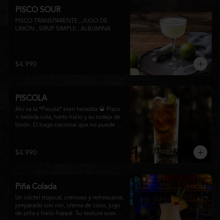
PISCO SOUR
PISCO TRANSPARENTE , JUGO DE 
LIMON , SIRUP SIMPLE , ALBUMINA
$4.990
PISCOLA
Ahí va la *Piscola* bien heladita 🥃 Pisco 
+ bebida cola, harto hielo y su rodaja de 
limón. El trago nacional que no puede 
faltar en ninguna junta. Clásico de barra 
chilena.
$4.990
Piña Colada
Un cóctel tropical, cremoso y refrescante, 
preparado con ron, crema de coco, jugo 
de piña y hielo frappé. Su textura suave y 