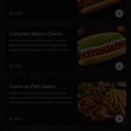
relish, mostaza y una generosa capa de 
mayonesa casera.
$2.500
Completo Italiano Clásico
Una vienesa premium servida en pan 
artesanal, cubierta con una generosa 
capa de palta fresca, tomate en cubos y 
mayonesa casera. Un clásico chileno 
preparado con ingredientes frescos, 
cremoso, sabroso y perfecto para 
$2.800
disfrutar en cualquier momento.
Cuarto de Pollo Asado
Jugoso cuarto de pollo marinado con 
especias y asado lentamente a la parrilla 
hasta lograr una piel dorada y crujiente. 
Acompañado de una generosa porción 
de papas fritas y una fresca ensalada de 
lechuga, tomate y vegetales de 
$7.490
temporada. Un plato clásico, abundante y 
lleno de sabor, ideal para disfrutar en 
cualquier momento.