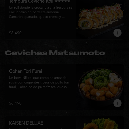
Tempura Ceviche Roll ⭐⭐⭐⭐⭐
Un roll donde la crocancia y la frescura se 
encuentran en perfecta armonía. 
Camarón apanado, queso crema y 
cebollín, envueltos en panko y fritos 
hasta alcanzar un dorado perfecto. Se 
corona con salmón y pescado blanco en 
$6.490
tempura, cebolla morada, una sedosa 
salsa acevichada, cilantro fresco y 
delicados toques de pimentón rojo, 
logrando una experiencia intensa, 
Ceviches Matsumoto
equilibrada y auténticamente nikkei.
Gohan Tori Furai
Un bowl Nikkei que combina arroz de 
sushi con crujientes trozos de pollo tori 
furai,  , abanico de palta fresca, queso 
crema y cebollín, terminado con semillas 
de sésamo. Una fusión de texturas y 
sabores que equilibra lo crocante, lo 
$6.490
fresco y lo cremoso en cada bocado. 
Ideal para quienes buscan una comida 
completa y llena de sabor.
KAISEN DELUXE