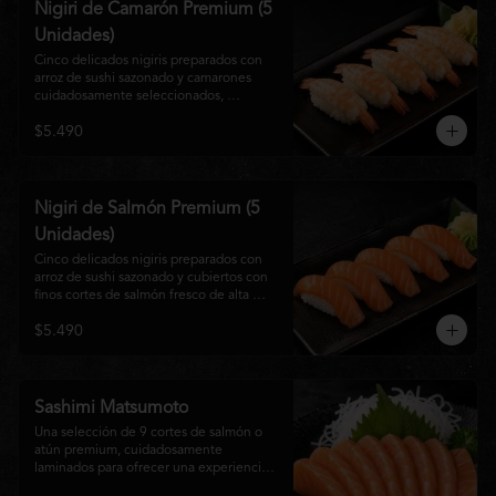
Nigiri de Camarón Premium (5
Unidades)
Cinco delicados nigiris preparados con 
arroz de sushi sazonado y camarones 
cuidadosamente seleccionados, 
elaborados al estilo tradicional japonés. 
$5.490
Su textura suave, frescura y sabor natural 
crean una experiencia equilibrada y 
refinada, perfecta para los amantes de la 
cocina Nikkei.
Nigiri de Salmón Premium (5
Unidades)
Cinco delicados nigiris preparados con 
arroz de sushi sazonado y cubiertos con 
finos cortes de salmón fresco de alta 
calidad. Una propuesta clásica de la 
$5.490
gastronomía japonesa que destaca por su 
frescura, suavidad y equilibrio, ideal para 
quienes disfrutan del sabor auténtico del 
salmón.
Sashimi Matsumoto
Una selección de 9 cortes de salmón o 
atún premium, cuidadosamente 
laminados para ofrecer una experiencia 
auténtica y llena de frescura.