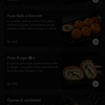
salsa especial de la casa, ideales para 
disfrutar como entrada o para compartir 
con el auténtico sabor de la cocina 
nikkei.
Furai Balls a Elección
5 unidades rellenas a elección: pollo, 
camarón o queso, envueltas en panko 
japonés y fritas hasta alcanzar un dorado 
perfecto. Acompañadas de nuestra salsa 
especial de la casa.
$6.000
Furai Burger 🍔⭐
Crujiente pollo furai, queso crema, palta 
y cebollín, envueltos entre dos discos de 
arroz de sushi dorados y nori. 
Acompañado de nuestra salsa especial 
Matsumoto, una creación que fusiona la 
tradición japonesa con el sabor nikkei en 
$6.990
cada bocado.
Gyozas (5 unidades)