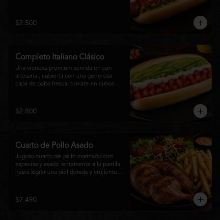
relish, mostaza y una generosa capa de 
mayonesa casera.
$2.500
Completo Italiano Clásico
Una vienesa premium servida en pan 
artesanal, cubierta con una generosa 
capa de palta fresca, tomate en cubos y 
mayonesa casera. Un clásico chileno 
preparado con ingredientes frescos, 
cremoso, sabroso y perfecto para 
$2.800
disfrutar en cualquier momento.
Cuarto de Pollo Asado
Jugoso cuarto de pollo marinado con 
especias y asado lentamente a la parrilla 
hasta lograr una piel dorada y crujiente. 
Acompañado de una generosa porción 
de papas fritas y una fresca ensalada de 
lechuga, tomate y vegetales de 
$7.490
temporada. Un plato clásico, abundante y 
lleno de sabor, ideal para disfrutar en 
cualquier momento.