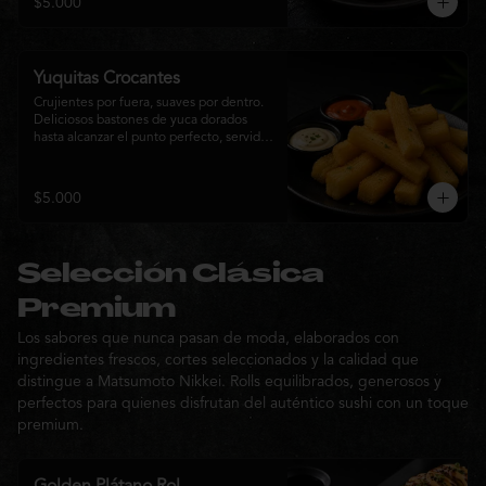
$5.000
sabor de la cocina nikkei.
Yuquitas Crocantes
Crujientes por fuera, suaves por dentro. 
Deliciosos bastones de yuca dorados 
hasta alcanzar el punto perfecto, servidos 
con una selección de salsas de la casa. 
Un acompañamiento irresistible para 
compartir o complementar cualquier 
$5.000
experiencia Matsumoto Nikkei.
Selección Clásica
Premium
Los sabores que nunca pasan de moda, elaborados con
ingredientes frescos, cortes seleccionados y la calidad que
distingue a Matsumoto Nikkei. Rolls equilibrados, generosos y
perfectos para quienes disfrutan del auténtico sushi con un toque
premium.