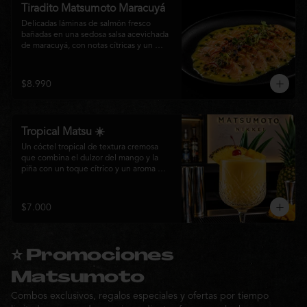
Tiradito Matsumoto Maracuyá
Delicadas láminas de salmón fresco 
bañadas en una sedosa salsa acevichada 
de maracuyá, con notas cítricas y un 
equilibrio perfecto entre dulzor y acidez. 
Terminado con alcaparras, finas rodajas 
de ají rojo, aceite de cilantro, brotes 
$8.990
frescos y pimienta recién molida. Un 
plato ligero, elegante y lleno de frescura 
que representa la esencia de la cocina 
nikkei.
Tropical Matsu ☀️
Un cóctel tropical de textura cremosa 
que combina el dulzor del mango y la 
piña con un toque cítrico y un aroma 
fresco de menta. Refrescante, exótico y 
perfecto para disfrutar junto a la cocina 
nikkei de Matsumoto.
$7.000
⭐ Promociones
Matsumoto
Combos exclusivos, regalos especiales y ofertas por tiempo