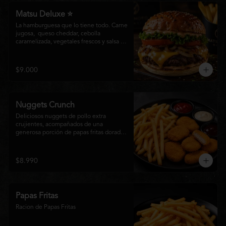
Matsu Deluxe ⭐
La hamburguesa que lo tiene todo. Carne 
jugosa,  queso cheddar, cebolla 
caramelizada, vegetales frescos y salsa 
especial Matsumoto en un suave pan 
brioche. Un clásico irresistible, hecho 
para los amantes de las grandes 
$9.000
hamburguesas.
Nuggets Crunch
Deliciosos nuggets de pollo extra 
crujientes, acompañados de una 
generosa porción de papas fritas doradas 
y servidos con salsa BBQ, mayonesa y 
kétchup. Una combinación clásica, 
irresistible y perfecta para cualquier 
$8.990
ocasión.
Papas Fritas
Racion de Papas Fritas