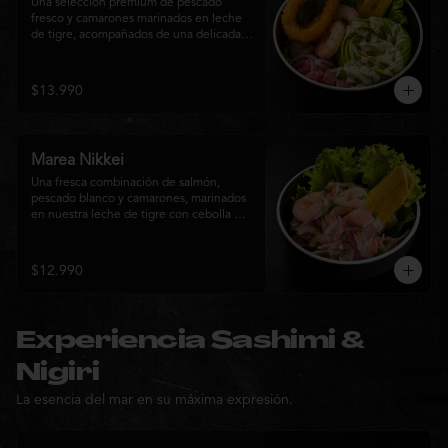
Una selección premium de pescado 
fresco y camarones marinados en leche 
de tigre, acompañados de una delicada 
rosa de palta, aros de calamar crocante y 
chips de plátano. Una creación Nikkei 
que combina frescura, textura y 
$13.990
elegancia en cada bocado.
Marea Nikkei
Una fresca combinación de salmón, 
pescado blanco y camarones, marinados 
en nuestra leche de tigre con cebolla 
morada y cilantro fresco. Acompañado de 
chips de plátano crocante y hojas verdes 
para una experiencia Nikkei llena de 
$12.990
frescura, equilibrio y sabor.
Experiencia Sashimi &
Nigiri
La esencia del mar en su máxima expresión.