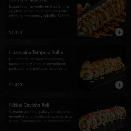
Golden Plátano Rol
Exquisito roll envuelto en finas láminas 
de plátano maduro, relleno con pollo 
crispy, queso crema y cebollín. Bañado 
con una cremosa salsa fuji y un toque de 
salsa teriyaki, finalizado con sésamo 
tostado y cebollín fresco. Una 
$6.490
combinación perfecta entre el dulzor del 
plátano y los intensos sabores de la 
cocina nikkei.
Huancaína Tempura Roll ⭐
Crujiente roll de camarón apanado, 
queso crema y cebollín, envuelto en 
panko y frito al punto perfecto. Se 
corona con salmón y pescado blanco en 
tempura, finas láminas de cebolla morada 
y una sedosa salsa huancaína, finalizada 
$6.490
con toques de pimentón rojo fresco que 
aportan equilibrio, color y un auténtico 
carácter nikkei.
Nikkei Ceviche Roll
Camarón apanado, palta y queso crema 
envueltos en una delicada capa de arroz 
y nori. Coronado con un fresco ceviche 
nikkei de salmón y pescado blanco, 
cebolla morada y nuestra salsa especial, 