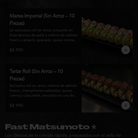
Marea Imperial (Sin Arroz – 10
Piezas)
Un exclusivo roll sin arroz, envuelto en 
finas láminas de palta y relleno de salmón 
fresco, camarón apanado, queso crema y 
cebollín. Coronado con un delicado 
$8.990
ceviche mixto marinado en leche de 
tigre, cebolla morada, cilantro y un sutil 
toque de ají, creando una combinación 
perfecta entre frescura, cremosidad y 
crocancia. Una creación premium que 
Tartar Roll (Sin Arroz – 10
representa la esencia de la cocina Nikkei.
Piezas)
Exclusivo roll sin arroz, relleno de salmón 
fresco, champiñones salteados, queso 
crema y ciboulette, envuelto en una fina 
capa crocante. Coronado con un 
$8.990
delicado tartar de atún fresco sazonado 
con salsa Nikkei, cebollín y un toque de 
sésamo, logrando una combinación 
perfecta entre cremosidad, frescura y 
textura en cada bocado.
Fast Matsumoto ⭐
Los clásicos de la comida rápida, preparados con el sello de