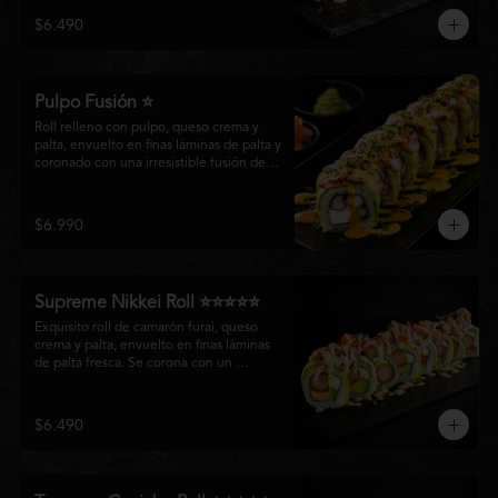
creando un equilibrio perfecto entre 
$6.490
frescura, cremosidad y crocancia en cada 
bocado.
Pulpo Fusión ⭐
Roll relleno con pulpo, queso crema y 
palta, envuelto en finas láminas de palta y 
coronado con una irresistible fusión de 
salsa acevichada y huancaína. Finalizado 
con cebollín fresco, sésamo tostado y 
láminas de pulpo, ofreciendo una 
$6.990
combinación perfecta entre frescura, 
cremosidad
Supreme Nikkei Roll ⭐⭐⭐⭐⭐
Exquisito roll de camarón furai, queso 
crema y palta, envuelto en finas láminas 
de palta fresca. Se corona con un 
delicado ceviche de atún preparado al 
estilo nikkei, creando una armoniosa 
fusión de texturas, frescura y sabores que 
$6.490
resaltan la esencia del Pacífico.