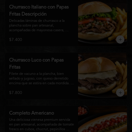
auténtico
Churrasco Italiano con Papas
Fritas Descripción
Delicadas láminas de churrasco a la 
plancha sobre pan artesanal, 
acompañadas de mayonesa casera, 
tomate fresco, palta cremosa y lechuga 
$7.400
crocante. Servido con una generosa 
porción de papas fritas doradas y 
crujientes
Churrasco Luco con Papas
Fritas
Filete de vacuno a la plancha, bien 
sellado y jugoso, con queso derretido 
encima que se estira en cada mordida. 
Todo servido en pan marraqueta caliente 
$7.800
y crujiente. Simple, directo y 
contundente.El nombre "Luco" viene del 
Bar Lúgano en Santiago. Es para los que 
aman carne + queso y nada más.
Completo Americano
Una deliciosa vienesa premium servida 
en pan artesanal, acompañada de tomate 
fresco en cubos, chucrut, pepinillos 