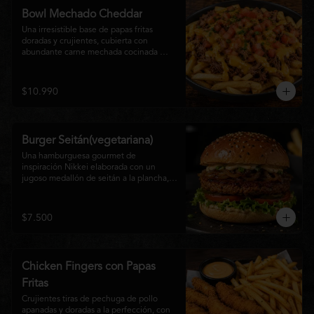
disfrutan las hamburguesas gourmet.
Bowl Mechado Cheddar
Una irresistible base de papas fritas 
doradas y crujientes, cubierta con 
abundante carne mechada cocinada 
lentamente, bañada en cremosa salsa 
cheddar, tomate fresco en cubos y un 
toque de cebollín que aporta frescura y 
$10.990
color. Un bowl abundante, perfecto para 
compartir... o disfrutar por completo.
Burger Seitán(vegetariana)
Una hamburguesa gourmet de 
inspiración Nikkei elaborada con un 
jugoso medallón de seitán a la plancha, 
cebolla caramelizada, lechuga fresca, 
tomate,  y mayonesa de la casa, servida 
en pan brioche tostado. Una opción 
$7.500
100% vegetal que destaca por su textura, 
sabor intenso y equilibrio perfecto entre 
lo dulce, lo fresco y lo umami. Ideal para 
quienes buscan una experiencia 
Chicken Fingers con Papas
diferente sin renunciar al sabor.
Fritas
Crujientes tiras de pechuga de pollo 
apanadas y doradas a la perfección, con 