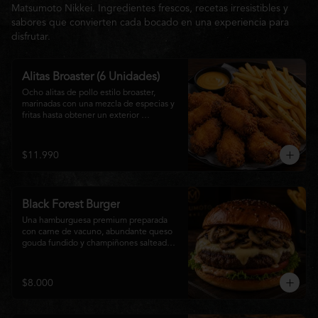
Matsumoto Nikkei. Ingredientes frescos, recetas irresistibles y
sabores que convierten cada bocado en una experiencia para
disfrutar.
Alitas Broaster (6 Unidades)
Ocho alitas de pollo estilo broaster, 
marinadas con una mezcla de especias y 
fritas hasta obtener un exterior 
irresistiblemente crujiente y un interior 
tierno y jugoso. Acompañadas de una 
generosa porción de papas fritas doradas 
$11.990
y una salsa a elección. El picoteo 
perfecto para compartir o disfrutar sin 
límites.
Black Forest Burger
Una hamburguesa premium preparada 
con carne de vacuno, abundante queso 
gouda fundido y champiñones salteados 
en mantequilla, acompañados de 
lechuga fresca, tomate, mayonesa casera 
y nuestra exclusiva salsa Matsumoto, 
$8.000
todo servido en un suave pan brioche 
tostado. Una combinación cremosa, 
intensa y llena de sabor para quienes 