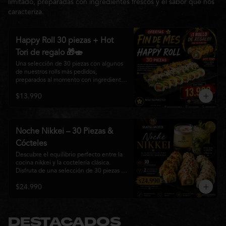
limitado, preparadas con ingredientes frescos y el sabor que nos
caracteriza.
Happy Roll 30 piezas + Hot
Tori de regalo 🎁🍣
Una selección de 30 piezas con algunos 
de nuestros rolls más pedidos, 
preparados al momento con ingredientes 
frescos y el auténtico estilo de 
$13.990
Matsumoto Nikkei. Una promoción 
pensada para compartir y disfrutar de una 
gran variedad de sabores.

Incluye un Hot Tori de regalo (10 piezas): 
Noche Nikkei – 30 Piezas &
un roll crujiente relleno de pollo, queso 
Cócteles
crema y cebollín, frito en panko hasta 
obtener un dorado perfecto y una 
Descubre el equilibrio perfecto entre la 
textura irresistible.
cocina nikkei y la coctelería clásica. 
Disfruta de una selección de 30 piezas 
premium preparadas con ingredientes 
$24.990
frescos, acompañadas de 2 Pisco Sour o 
2 Mojitos Clásicos. Una experiencia 
pensada para compartir, celebrar y 
disfrutar de los sabores que hacen única 
a Matsumoto Nikkei.

DESTACADOS