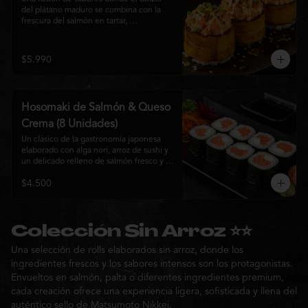
del plátano maduro se combina con la 
frescura del salmón en tartar, 
acompañado de salsa nikkei, cebollín y 
sésamo tostado para una experiencia 
única.
$5.990
Hosomaki de Salmón & Queso
Crema (8 Unidades)
Un clásico de la gastronomía japonesa 
elaborado con alga nori, arroz de sushi y 
un delicado relleno de salmón fresco y 
queso crema. Su combinación de sabores 
$4.500
suaves y textura cremosa ofrece una 
experiencia equilibrada, fresca y 
auténtica en cada bocado.
Colección Sin Arroz ⭐⭐
Una selección de rolls elaborados sin arroz, donde los
ingredientes frescos y los sabores intensos son los protagonistas.
Envueltos en salmón, palta o diferentes ingredientes premium,
cada creación ofrece una experiencia ligera, sofisticada y llena del
auténtico sello de Matsumoto Nikkei.