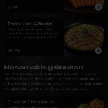
$9.990
Tiradito Nikkei (A Elección)
Delicadas láminas de salmón, atún o 
pescado blanco, a tu elección, bañadas 
en nuestra exclusiva salsa Nikkei de la 
casa. Su equilibrio entre cítricos, ají y 
notas orientales se complementa con 
palta, cebolla morada, ají fresco, brotes y 
$10.990
sésamo, ofreciendo una experiencia 
fresca, sofisticada y llena de sabor.
Hosomakis y Gunkan
Descubre la esencia de la gastronomía japonesa con nuestra
selección de Hosomakis y Gunkan. Preparaciones tradicionales
elaboradas con ingredientes frescos y de primera calidad, donde
cada pieza destaca por su equilibrio, delicadeza y sabor
Gunkan de Plátano Maduro
Una fusión de sabores donde el dulzor 