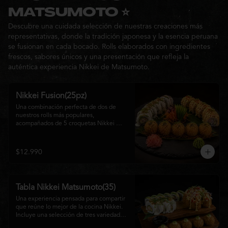
Ideal para: una cita, una salida con 
MATSUMOTO ⭐
amigos o una noche especial llena de 
Descubre una cuidada selección de nuestras creaciones más
sabor y buena compañía.
representativas, donde la tradición japonesa y la esencia peruana
se fusionan en cada bocado. Rolls elaborados con ingredientes
frescos, sabores únicos y una presentación que refleja la
auténtica experiencia Nikkei de Matsumoto.
Nikkei Fusion(25pz)
Una combinación perfecta de dos de 
nuestros rolls más populares, 
acompañados de 5 croquetas Nikkei 
doradas y crujientes, rellenas de queso 
crema y salmón, servidas con una 
cremosa salsa de la casa. Una tabla que 
$12.990
reúne diferentes texturas y sabores, ideal 
para compartir y disfrutar de la auténtica 
fusión de la cocina japonesa con 
inspiración peruana.
Tabla Nikkei Matsumoto(35)
Una experiencia pensada para compartir 
que reúne lo mejor de la cocina Nikkei. 
Incluye una selección de tres variedades 
de rolls cuidadosamente preparados, 