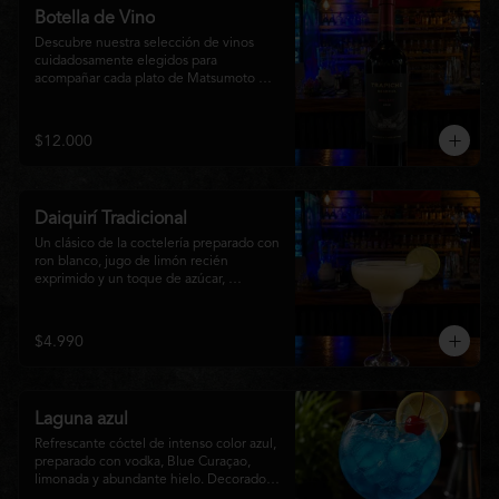
Botella de Vino
Descubre nuestra selección de vinos 
cuidadosamente elegidos para 
acompañar cada plato de Matsumoto 
Nikkei. Contamos con opciones de vinos 
tintos, blancos
$12.000
Daiquirí Tradicional
Un clásico de la coctelería preparado con 
ron blanco, jugo de limón recién 
exprimido y un toque de azúcar, 
mezclado con hielo frappé hasta lograr 
una textura suave y refrescante. Un 
cóctel equilibrado, de notas cítricas y 
$4.990
sabor intenso, perfecto para disfrutar en 
cualquier ocasión o acompañar la 
experiencia gastronómica de Matsumoto 
Nikkei.
Laguna azul
Refrescante cóctel de intenso color azul, 
preparado con vodka, Blue Curaçao, 
limonada y abundante hielo. Decorado 
con una rodaja de limón , ofrece un 