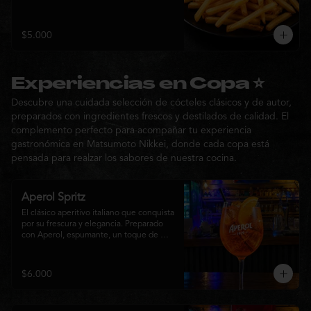
$5.000
Experiencias en Copa ⭐
Descubre una cuidada selección de cócteles clásicos y de autor,
preparados con ingredientes frescos y destilados de calidad. El
complemento perfecto para acompañar tu experiencia
gastronómica en Matsumoto Nikkei, donde cada copa está
pensada para realzar los sabores de nuestra cocina.
Aperol Spritz
El clásico aperitivo italiano que conquista 
por su frescura y elegancia. Preparado 
con Aperol, espumante, un toque de 
agua con gas, abundante hielo y una 
rodaja de naranja fresca. Un cóctel ligero, 
refrescante y de notas cítricas, perfecto 
$6.000
para disfrutar antes de la comida o 
acompañar la experiencia gastronómica 
de Matsumoto Nikkei.