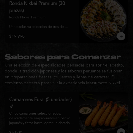
y sabor, ideal para compartir entre 3 y 4 
Ronda Nikkei Premium (30
personas.
piezas)
Ronda Nikkei Premium

Una exclusiva selección de tres de 
nuestros rolls premium, cuidadosamente 
$19.990
elaborados con ingredientes frescos y 
coronados con toppings de inspiración 
nikkei. Una experiencia que combina 
frescura, crocancia y cremosidad, 
pensada para compartir y descubrir la 
Sabores para Comenzar
esencia de Matsumoto Nikkei en cada 
Una selección de especialidades pensadas para abrir el apetito,
bocado.
donde la tradición japonesa y los sabores peruanos se fusionan
en preparaciones frescas, crujientes y llenas de carácter. El
comienzo perfecto para vivir la experiencia Matsumoto Nikkei.
Camarones Furai (5 unidades)
🍤
Cinco camarones seleccionados, 
delicadamente empanizados en panko 
japonés y fritos hasta lograr un dorado 
perfecto. Crujientes por fuera y jugosos 
$5.000
por dentro, acompañados de nuestra 