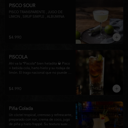
PISCO SOUR
PISCO TRANSPARENTE , JUGO DE 
LIMON , SIRUP SIMPLE , ALBUMINA
$4.990
PISCOLA
Ahí va la *Piscola* bien heladita 🥃 Pisco 
+ bebida cola, harto hielo y su rodaja de 
limón. El trago nacional que no puede 
faltar en ninguna junta. Clásico de barra 
chilena.
$4.990
Piña Colada
Un cóctel tropical, cremoso y refrescante, 
preparado con ron, crema de coco, jugo 
de piña y hielo frappé. Su textura suave y 