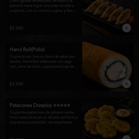
Cinco gyozas artesanales, selladas a la 
plancha hasta lograr una base dorada y 
crujiente, con un interior jugoso y lleno 
de sabor. Acompañadas de una delicada 
salsa oriental de la casa, son el equilibrio 
perfecto entre tradición japonesa y la 
$5.000
esencia de la cocina nikkei, ideales para 
comenzar una experiencia gastronómica 
única.
Hand Roll(Pollo)
Crujiente por fuera y lleno de sabor por 
dentro. Hand Roll elaborado con alga 
nori, arroz de sushi, jugosa pechuga de 
pollo crispy y queso crema, envuelto en 
una fina capa dorada y crocante. Una 
combinación perfecta de textura y 
$3.500
cremosidad que convierte este clásico en 
una experiencia irresistible.
Patacones Dorados ⭐⭐⭐⭐⭐
Crujientes patacones de plátano verde, 
fritos hasta alcanzar un dorado perfecto y 
una textura irresistible. Acompañados de 
nuestra salsa especial de la casa, son el 
complemento ideal para compartir o 
disfrutar como entrada con el auténtico 