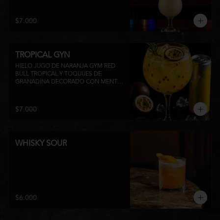
su inconfundible sabor dulce lo 
convierten en la elección perfecta para 
disfrutar de un momento de relajo o 
$7.000
acompañar la experiencia gastronómica 
de Matsumoto Nikkei. 🍍🥥
TROPICAL GYN
HIELO JUGO DE NARANJA GYM RED 
BULL TROPICAL Y TOQUUES DE 
GRANADINA DECORADO CON MENTA 
Y TROZOS DE FRUTA A 
DISPONIBILIDAD
$7.000
WHISKY SOUR
$6.000