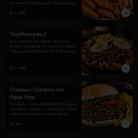
un interior tierno y jugoso. Acompañadas 
de una generosa porción de papas fritas 
$11.990
doradas y una salsa a elección. Un clásico 
irresistible, perfecto para compartir o 
disfrutar como una comida llena de sabor 
y crocancia.
Chorillana para 2
Una contundente versión del clásico 
chileno, preparada con crujientes papas 
fritas, jugosos trozos de carne de vacuno 
salteados al punto, chorizo grillado, 
cebolla caramelizada y coronada con tres 
huevos fritos de yema cremosa. Un plato 
$17.990
perfecto para compartir y disfrutar con 
una cerveza bien helada o tu cóctel 
favorito. Ideal para 2 a 4 personas.
Churrasco Chacarero con
Papas Fritas
Un clásico chileno preparado con jugosas 
láminas de churrasco a la plancha en pan 
redondo artesanal, acompañado de 
abundantes porotos verdes salteados, 
$7.400
frescas rodajas de tomate, mayonesa 
casera y una generosa porción de papas 
fritas doradas y crujientes. Sabor 