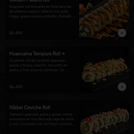
Golden Plátano Rol
Exquisito roll envuelto en finas láminas 
de plátano maduro, relleno con pollo 
crispy, queso crema y cebollín. Bañado 
con una cremosa salsa fuji y un toque de 
salsa teriyaki, finalizado con sésamo 
tostado y cebollín fresco. Una 
$6.490
combinación perfecta entre el dulzor del 
plátano y los intensos sabores de la 
cocina nikkei.
Huancaína Tempura Roll ⭐
Crujiente roll de camarón apanado, 
queso crema y cebollín, envuelto en 
panko y frito al punto perfecto. Se 
corona con salmón y pescado blanco en 
tempura, finas láminas de cebolla morada 
y una sedosa salsa huancaína, finalizada 
$6.490
con toques de pimentón rojo fresco que 
aportan equilibrio, color y un auténtico 
carácter nikkei.
Nikkei Ceviche Roll
Camarón apanado, palta y queso crema 
envueltos en una delicada capa de arroz 
y nori. Coronado con un fresco ceviche 
nikkei de salmón y pescado blanco, 
cebolla morada y nuestra salsa especial, 