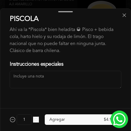
AJI AMARILLO
PISCOLA
$700
Ahí va la *Piscola* bien heladita 🥃 Pisco + bebida
cola, harto hielo y su rodaja de limón. El trago
nacional que no puede faltar en ninguna junta.
SALSA LOVE
Clásico de barra chilena.
SALSA ROJA A BASE DE PIMENTON 
ASADOS.
Instrucciones especiales
$700
SALSA SPÍCY
SALSA LEVEMENTE PICANTE
Agregar
$4.990
$700