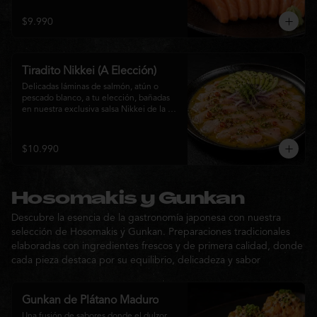
$9.990
Tiradito Nikkei (A Elección)
Delicadas láminas de salmón, atún o 
pescado blanco, a tu elección, bañadas 
en nuestra exclusiva salsa Nikkei de la 
casa. Su equilibrio entre cítricos, ají y 
notas orientales se complementa con 
palta, cebolla morada, ají fresco, brotes y 
$10.990
sésamo, ofreciendo una experiencia 
fresca, sofisticada y llena de sabor.
Hosomakis y Gunkan
Descubre la esencia de la gastronomía japonesa con nuestra
selección de Hosomakis y Gunkan. Preparaciones tradicionales
elaboradas con ingredientes frescos y de primera calidad, donde
cada pieza destaca por su equilibrio, delicadeza y sabor
Gunkan de Plátano Maduro
Una fusión de sabores donde el dulzor 