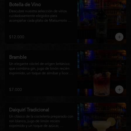
Botella de Vino
Descubre nuestra selección de vinos 
cuidadosamente elegidos para 
acompañar cada plato de Matsumoto 
Nikkei. Contamos con opciones de vinos 
tintos, blancos
$12.000
Bramble
Un elegante cóctel de origen británico 
que combina gin, jugo de limón recién 
exprimido, un toque de almíbar y licor de 
mora sobre hielo triturado. Refrescante, 
frutal y con un equilibrio perfecto entre 
dulzor y acidez, es una opción sofisticada 
$7.000
para disfrutar en cualquier momento y 
complementar la experiencia de 
Matsumoto Nikkei.
Daiquirí Tradicional
Un clásico de la coctelería preparado con 
ron blanco, jugo de limón recién 
exprimido y un toque de azúcar, 
mezclado con hielo frappé hasta lograr 