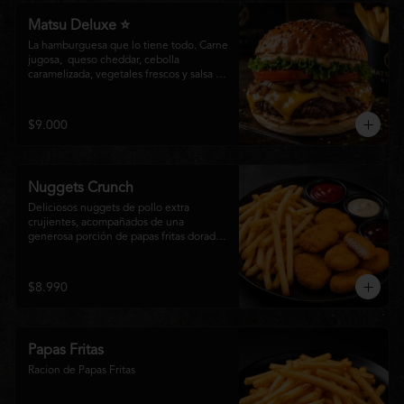
Matsu Deluxe ⭐
La hamburguesa que lo tiene todo. Carne 
jugosa,  queso cheddar, cebolla 
caramelizada, vegetales frescos y salsa 
especial Matsumoto en un suave pan 
brioche. Un clásico irresistible, hecho 
para los amantes de las grandes 
$9.000
hamburguesas.
Nuggets Crunch
Deliciosos nuggets de pollo extra 
crujientes, acompañados de una 
generosa porción de papas fritas doradas 
y servidos con salsa BBQ, mayonesa y 
kétchup. Una combinación clásica, 
irresistible y perfecta para cualquier 
$8.990
ocasión.
Papas Fritas
Racion de Papas Fritas