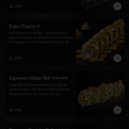
creando un equilibrio perfecto entre 
$6.490
frescura, cremosidad y crocancia en cada 
bocado.
Pulpo Fusión ⭐
Roll relleno con pulpo, queso crema y 
palta, envuelto en finas láminas de palta y 
coronado con una irresistible fusión de 
salsa acevichada y huancaína. Finalizado 
con cebollín fresco, sésamo tostado y 
láminas de pulpo, ofreciendo una 
$6.990
combinación perfecta entre frescura, 
cremosidad
Supreme Nikkei Roll ⭐⭐⭐⭐⭐
Exquisito roll de camarón furai, queso 
crema y palta, envuelto en finas láminas 
de palta fresca. Se corona con un 
delicado ceviche de atún preparado al 
estilo nikkei, creando una armoniosa 
fusión de texturas, frescura y sabores que 
$6.490
resaltan la esencia del Pacífico.