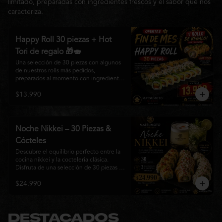
limitado, preparadas con ingredientes frescos y el sabor que nos
caracteriza.
Happy Roll 30 piezas + Hot
Tori de regalo 🎁🍣
Una selección de 30 piezas con algunos 
de nuestros rolls más pedidos, 
preparados al momento con ingredientes 
frescos y el auténtico estilo de 
$13.990
Matsumoto Nikkei. Una promoción 
pensada para compartir y disfrutar de una 
gran variedad de sabores.

Incluye un Hot Tori de regalo (10 piezas): 
Noche Nikkei – 30 Piezas &
un roll crujiente relleno de pollo, queso 
Cócteles
crema y cebollín, frito en panko hasta 
obtener un dorado perfecto y una 
Descubre el equilibrio perfecto entre la 
textura irresistible.
cocina nikkei y la coctelería clásica. 
Disfruta de una selección de 30 piezas 
premium preparadas con ingredientes 
$24.990
frescos, acompañadas de 2 Pisco Sour o 
2 Mojitos Clásicos. Una experiencia 
pensada para compartir, celebrar y 
disfrutar de los sabores que hacen única 
a Matsumoto Nikkei.

DESTACADOS