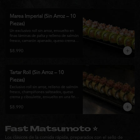
Marea Imperial (Sin Arroz – 10
Piezas)
Un exclusivo roll sin arroz, envuelto en 
finas láminas de palta y relleno de salmón 
fresco, camarón apanado, queso crema y 
cebollín. Coronado con un delicado 
$8.990
ceviche mixto marinado en leche de 
tigre, cebolla morada, cilantro y un sutil 
toque de ají, creando una combinación 
perfecta entre frescura, cremosidad y 
crocancia. Una creación premium que 
Tartar Roll (Sin Arroz – 10
representa la esencia de la cocina Nikkei.
Piezas)
Exclusivo roll sin arroz, relleno de salmón 
fresco, champiñones salteados, queso 
crema y ciboulette, envuelto en una fina 
capa crocante. Coronado con un 
$8.990
delicado tartar de atún fresco sazonado 
con salsa Nikkei, cebollín y un toque de 
sésamo, logrando una combinación 
perfecta entre cremosidad, frescura y 
textura en cada bocado.
Fast Matsumoto ⭐
Los clásicos de la comida rápida, preparados con el sello de