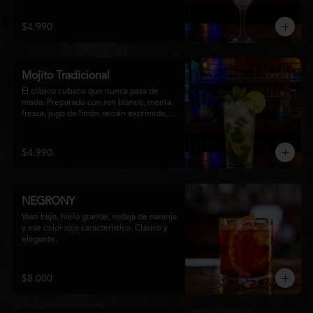
una textura suave y refrescante. Un 
cóctel equilibrado, de notas cítricas y 
$4.990
sabor intenso, perfecto para disfrutar en 
cualquier ocasión o acompañar la 
experiencia gastronómica de Matsumoto 
Nikkei.
Mojito Tradicional
El clásico cubano que nunca pasa de 
moda. Preparado con ron blanco, menta 
fresca, jugo de limón recién exprimido, 
azúcar, agua con gas y abundante hielo 
triturado. Un cóctel refrescante, 
aromático y perfectamente equilibrado, 
$4.990
ideal para disfrutar en cualquier ocasión.
NEGRONY
Vaso bajo, hielo grande, rodaja de naranja 
y ese color rojo característico. Clásico y 
elegante.
$8.000