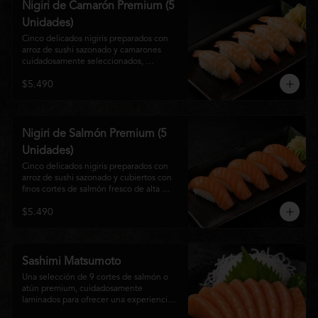
Nigiri de Camarón Premium (5
Unidades)
Cinco delicados nigiris preparados con 
arroz de sushi sazonado y camarones 
cuidadosamente seleccionados, 
elaborados al estilo tradicional japonés. 
$5.490
Su textura suave, frescura y sabor natural 
crean una experiencia equilibrada y 
refinada, perfecta para los amantes de la 
cocina Nikkei.
Nigiri de Salmón Premium (5
Unidades)
Cinco delicados nigiris preparados con 
arroz de sushi sazonado y cubiertos con 
finos cortes de salmón fresco de alta 
calidad. Una propuesta clásica de la 
$5.490
gastronomía japonesa que destaca por su 
frescura, suavidad y equilibrio, ideal para 
quienes disfrutan del sabor auténtico del 
salmón.
Sashimi Matsumoto
Una selección de 9 cortes de salmón o 
atún premium, cuidadosamente 
laminados para ofrecer una experiencia 
auténtica y llena de frescura.