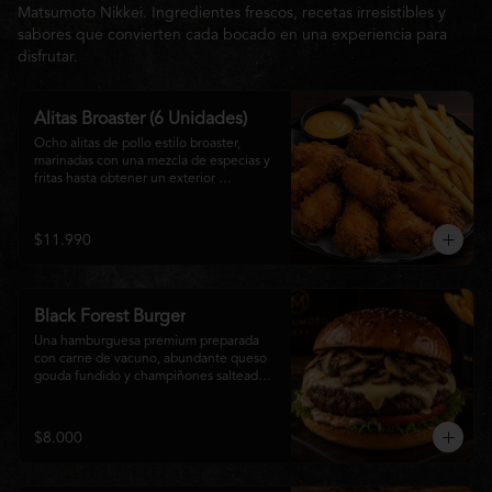
Matsumoto Nikkei. Ingredientes frescos, recetas irresistibles y
sabores que convierten cada bocado en una experiencia para
disfrutar.
Alitas Broaster (6 Unidades)
Ocho alitas de pollo estilo broaster, 
marinadas con una mezcla de especias y 
fritas hasta obtener un exterior 
irresistiblemente crujiente y un interior 
tierno y jugoso. Acompañadas de una 
generosa porción de papas fritas doradas 
$11.990
y una salsa a elección. El picoteo 
perfecto para compartir o disfrutar sin 
límites.
Black Forest Burger
Una hamburguesa premium preparada 
con carne de vacuno, abundante queso 
gouda fundido y champiñones salteados 
en mantequilla, acompañados de 
lechuga fresca, tomate, mayonesa casera 
y nuestra exclusiva salsa Matsumoto, 
$8.000
todo servido en un suave pan brioche 
tostado. Una combinación cremosa, 
intensa y llena de sabor para quienes 