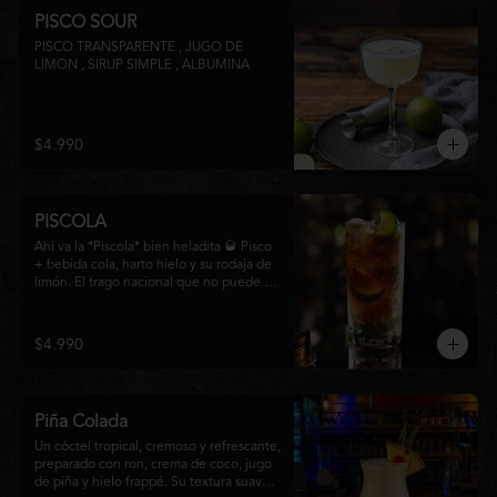
PISCO SOUR
PISCO TRANSPARENTE , JUGO DE 
LIMON , SIRUP SIMPLE , ALBUMINA
$4.990
PISCOLA
Ahí va la *Piscola* bien heladita 🥃 Pisco 
+ bebida cola, harto hielo y su rodaja de 
limón. El trago nacional que no puede 
faltar en ninguna junta. Clásico de barra 
chilena.
$4.990
Piña Colada
Un cóctel tropical, cremoso y refrescante, 
preparado con ron, crema de coco, jugo 
de piña y hielo frappé. Su textura suave y 