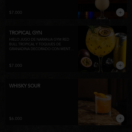
su inconfundible sabor dulce lo 
convierten en la elección perfecta para 
disfrutar de un momento de relajo o 
$7.000
acompañar la experiencia gastronómica 
de Matsumoto Nikkei. 🍍🥥
TROPICAL GYN
HIELO JUGO DE NARANJA GYM RED 
BULL TROPICAL Y TOQUUES DE 
GRANADINA DECORADO CON MENTA 
Y TROZOS DE FRUTA A 
DISPONIBILIDAD
$7.000
WHISKY SOUR
$6.000