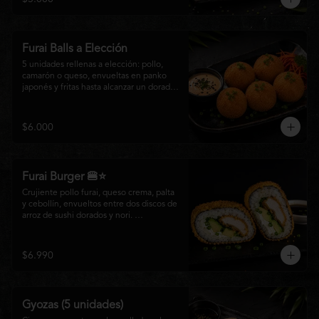
salsa especial de la casa, ideales para 
disfrutar como entrada o para compartir 
con el auténtico sabor de la cocina 
nikkei.
Furai Balls a Elección
5 unidades rellenas a elección: pollo, 
camarón o queso, envueltas en panko 
japonés y fritas hasta alcanzar un dorado 
perfecto. Acompañadas de nuestra salsa 
especial de la casa.
$6.000
Furai Burger 🍔⭐
Crujiente pollo furai, queso crema, palta 
y cebollín, envueltos entre dos discos de 
arroz de sushi dorados y nori. 
Acompañado de nuestra salsa especial 
Matsumoto, una creación que fusiona la 
tradición japonesa con el sabor nikkei en 
$6.990
cada bocado.
Gyozas (5 unidades)