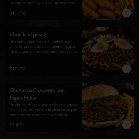
un interior tierno y jugoso. Acompañadas 
de una generosa porción de papas fritas 
$11.990
doradas y una salsa a elección. Un clásico 
irresistible, perfecto para compartir o 
disfrutar como una comida llena de sabor 
y crocancia.
Chorillana para 2
Una contundente versión del clásico 
chileno, preparada con crujientes papas 
fritas, jugosos trozos de carne de vacuno 
salteados al punto, chorizo grillado, 
cebolla caramelizada y coronada con tres 
huevos fritos de yema cremosa. Un plato 
$17.990
perfecto para compartir y disfrutar con 
una cerveza bien helada o tu cóctel 
favorito. Ideal para 2 a 4 personas.
Churrasco Chacarero con
Papas Fritas
Un clásico chileno preparado con jugosas 
láminas de churrasco a la plancha en pan 
redondo artesanal, acompañado de 
abundantes porotos verdes salteados, 
$7.400
frescas rodajas de tomate, mayonesa 
casera y una generosa porción de papas 
fritas doradas y crujientes. Sabor 