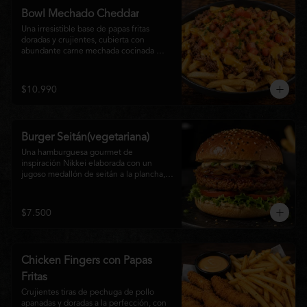
disfrutan las hamburguesas gourmet.
Bowl Mechado Cheddar
Una irresistible base de papas fritas 
doradas y crujientes, cubierta con 
abundante carne mechada cocinada 
lentamente, bañada en cremosa salsa 
cheddar, tomate fresco en cubos y un 
toque de cebollín que aporta frescura y 
$10.990
color. Un bowl abundante, perfecto para 
compartir... o disfrutar por completo.
Burger Seitán(vegetariana)
Una hamburguesa gourmet de 
inspiración Nikkei elaborada con un 
jugoso medallón de seitán a la plancha, 
cebolla caramelizada, lechuga fresca, 
tomate,  y mayonesa de la casa, servida 
en pan brioche tostado. Una opción 
$7.500
100% vegetal que destaca por su textura, 
sabor intenso y equilibrio perfecto entre 
lo dulce, lo fresco y lo umami. Ideal para 
quienes buscan una experiencia 
Chicken Fingers con Papas
diferente sin renunciar al sabor.
Fritas
Crujientes tiras de pechuga de pollo 
apanadas y doradas a la perfección, con 