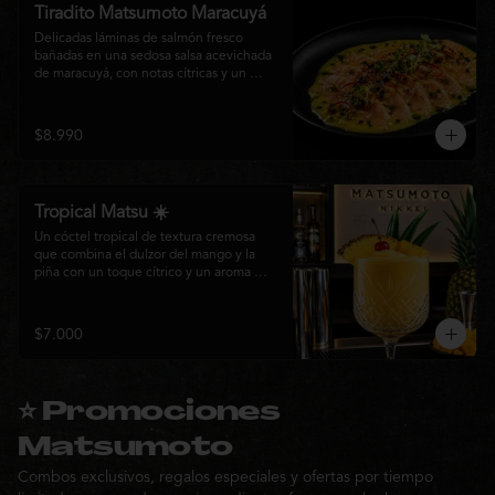
Tiradito Matsumoto Maracuyá
Delicadas láminas de salmón fresco 
bañadas en una sedosa salsa acevichada 
de maracuyá, con notas cítricas y un 
equilibrio perfecto entre dulzor y acidez. 
Terminado con alcaparras, finas rodajas 
de ají rojo, aceite de cilantro, brotes 
$8.990
frescos y pimienta recién molida. Un 
plato ligero, elegante y lleno de frescura 
que representa la esencia de la cocina 
nikkei.
Tropical Matsu ☀️
Un cóctel tropical de textura cremosa 
que combina el dulzor del mango y la 
piña con un toque cítrico y un aroma 
fresco de menta. Refrescante, exótico y 
perfecto para disfrutar junto a la cocina 
nikkei de Matsumoto.
$7.000
⭐ Promociones
Matsumoto
Combos exclusivos, regalos especiales y ofertas por tiempo