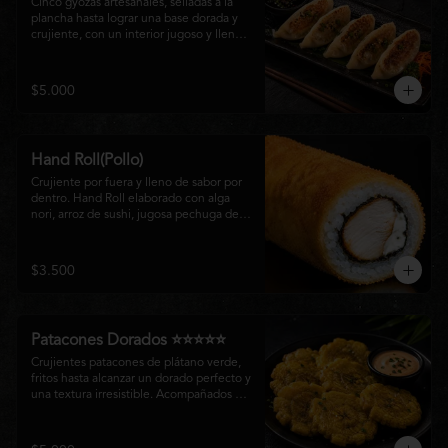
Cinco gyozas artesanales, selladas a la 
plancha hasta lograr una base dorada y 
crujiente, con un interior jugoso y lleno 
de sabor. Acompañadas de una delicada 
salsa oriental de la casa, son el equilibrio 
perfecto entre tradición japonesa y la 
$5.000
esencia de la cocina nikkei, ideales para 
comenzar una experiencia gastronómica 
única.
Hand Roll(Pollo)
Crujiente por fuera y lleno de sabor por 
dentro. Hand Roll elaborado con alga 
nori, arroz de sushi, jugosa pechuga de 
pollo crispy y queso crema, envuelto en 
una fina capa dorada y crocante. Una 
combinación perfecta de textura y 
$3.500
cremosidad que convierte este clásico en 
una experiencia irresistible.
Patacones Dorados ⭐⭐⭐⭐⭐
Crujientes patacones de plátano verde, 
fritos hasta alcanzar un dorado perfecto y 
una textura irresistible. Acompañados de 
nuestra salsa especial de la casa, son el 
complemento ideal para compartir o 
disfrutar como entrada con el auténtico 