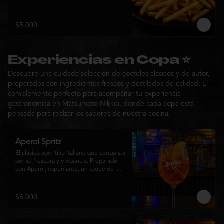
$5.000
Experiencias en Copa ⭐
Descubre una cuidada selección de cócteles clásicos y de autor,
preparados con ingredientes frescos y destilados de calidad. El
complemento perfecto para acompañar tu experiencia
gastronómica en Matsumoto Nikkei, donde cada copa está
pensada para realzar los sabores de nuestra cocina.
Aperol Spritz
El clásico aperitivo italiano que conquista 
por su frescura y elegancia. Preparado 
con Aperol, espumante, un toque de 
agua con gas, abundante hielo y una 
rodaja de naranja fresca. Un cóctel ligero, 
refrescante y de notas cítricas, perfecto 
$6.000
para disfrutar antes de la comida o 
acompañar la experiencia gastronómica 
de Matsumoto Nikkei.