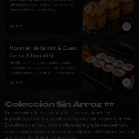
del plátano maduro se combina con la 
frescura del salmón en tartar, 
acompañado de salsa nikkei, cebollín y 
sésamo tostado para una experiencia 
única.
$5.990
Hosomaki de Salmón & Queso
Crema (8 Unidades)
Un clásico de la gastronomía japonesa 
elaborado con alga nori, arroz de sushi y 
un delicado relleno de salmón fresco y 
queso crema. Su combinación de sabores 
$4.500
suaves y textura cremosa ofrece una 
experiencia equilibrada, fresca y 
auténtica en cada bocado.
Colección Sin Arroz ⭐⭐
Una selección de rolls elaborados sin arroz, donde los
ingredientes frescos y los sabores intensos son los protagonistas.
Envueltos en salmón, palta o diferentes ingredientes premium,
cada creación ofrece una experiencia ligera, sofisticada y llena del
auténtico sello de Matsumoto Nikkei.