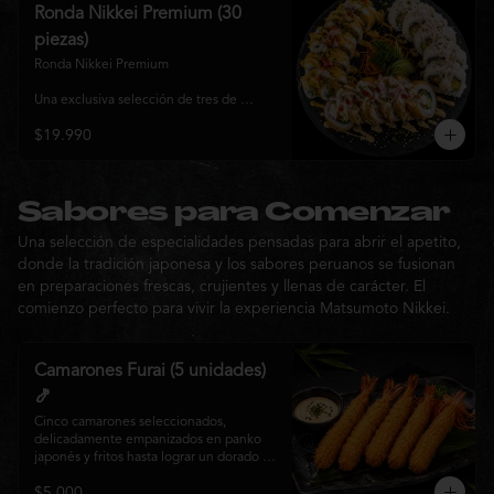
y sabor, ideal para compartir entre 3 y 4 
Ronda Nikkei Premium (30
personas.
piezas)
Ronda Nikkei Premium

Una exclusiva selección de tres de 
nuestros rolls premium, cuidadosamente 
$19.990
elaborados con ingredientes frescos y 
coronados con toppings de inspiración 
nikkei. Una experiencia que combina 
frescura, crocancia y cremosidad, 
pensada para compartir y descubrir la 
Sabores para Comenzar
esencia de Matsumoto Nikkei en cada 
Una selección de especialidades pensadas para abrir el apetito,
bocado.
donde la tradición japonesa y los sabores peruanos se fusionan
en preparaciones frescas, crujientes y llenas de carácter. El
comienzo perfecto para vivir la experiencia Matsumoto Nikkei.
Camarones Furai (5 unidades)
🍤
Cinco camarones seleccionados, 
delicadamente empanizados en panko 
japonés y fritos hasta lograr un dorado 
perfecto. Crujientes por fuera y jugosos 
$5.000
por dentro, acompañados de nuestra 