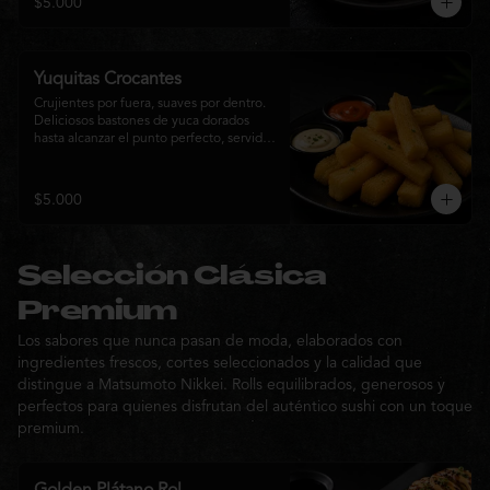
$5.000
sabor de la cocina nikkei.
Yuquitas Crocantes
Crujientes por fuera, suaves por dentro. 
Deliciosos bastones de yuca dorados 
hasta alcanzar el punto perfecto, servidos 
con una selección de salsas de la casa. 
Un acompañamiento irresistible para 
compartir o complementar cualquier 
$5.000
experiencia Matsumoto Nikkei.
Selección Clásica
Premium
Los sabores que nunca pasan de moda, elaborados con
ingredientes frescos, cortes seleccionados y la calidad que
distingue a Matsumoto Nikkei. Rolls equilibrados, generosos y
perfectos para quienes disfrutan del auténtico sushi con un toque
premium.