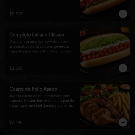
relish, mostaza y una generosa capa de 
mayonesa casera.
$2.500
Completo Italiano Clásico
Una vienesa premium servida en pan 
artesanal, cubierta con una generosa 
capa de palta fresca, tomate en cubos y 
mayonesa casera. Un clásico chileno 
preparado con ingredientes frescos, 
cremoso, sabroso y perfecto para 
$2.800
disfrutar en cualquier momento.
Cuarto de Pollo Asado
Jugoso cuarto de pollo marinado con 
especias y asado lentamente a la parrilla 
hasta lograr una piel dorada y crujiente. 
Acompañado de una generosa porción 
de papas fritas y una fresca ensalada de 
lechuga, tomate y vegetales de 
$7.490
temporada. Un plato clásico, abundante y 
lleno de sabor, ideal para disfrutar en 
cualquier momento.