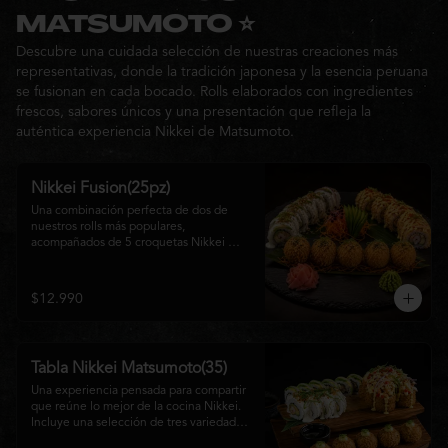
Ideal para: una cita, una salida con 
MATSUMOTO ⭐
amigos o una noche especial llena de 
Descubre una cuidada selección de nuestras creaciones más
sabor y buena compañía.
representativas, donde la tradición japonesa y la esencia peruana
se fusionan en cada bocado. Rolls elaborados con ingredientes
frescos, sabores únicos y una presentación que refleja la
auténtica experiencia Nikkei de Matsumoto.
Nikkei Fusion(25pz)
Una combinación perfecta de dos de 
nuestros rolls más populares, 
acompañados de 5 croquetas Nikkei 
doradas y crujientes, rellenas de queso 
crema y salmón, servidas con una 
cremosa salsa de la casa. Una tabla que 
$12.990
reúne diferentes texturas y sabores, ideal 
para compartir y disfrutar de la auténtica 
fusión de la cocina japonesa con 
inspiración peruana.
Tabla Nikkei Matsumoto(35)
Una experiencia pensada para compartir 
que reúne lo mejor de la cocina Nikkei. 
Incluye una selección de tres variedades 
de rolls cuidadosamente preparados, 