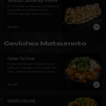
Tempura Ceviche Roll ⭐⭐⭐⭐⭐
Un roll donde la crocancia y la frescura se 
encuentran en perfecta armonía. 
Camarón apanado, queso crema y 
cebollín, envueltos en panko y fritos 
hasta alcanzar un dorado perfecto. Se 
corona con salmón y pescado blanco en 
$6.490
tempura, cebolla morada, una sedosa 
salsa acevichada, cilantro fresco y 
delicados toques de pimentón rojo, 
logrando una experiencia intensa, 
Ceviches Matsumoto
equilibrada y auténticamente nikkei.
Gohan Tori Furai
Un bowl Nikkei que combina arroz de 
sushi con crujientes trozos de pollo tori 
furai,  , abanico de palta fresca, queso 
crema y cebollín, terminado con semillas 
de sésamo. Una fusión de texturas y 
sabores que equilibra lo crocante, lo 
$6.490
fresco y lo cremoso en cada bocado. 
Ideal para quienes buscan una comida 
completa y llena de sabor.
KAISEN DELUXE