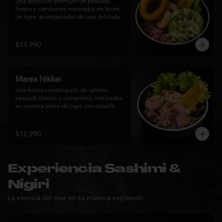
Una selección premium de pescado 
fresco y camarones marinados en leche 
de tigre, acompañados de una delicada 
rosa de palta, aros de calamar crocante y 
chips de plátano. Una creación Nikkei 
que combina frescura, textura y 
$13.990
elegancia en cada bocado.
Marea Nikkei
Una fresca combinación de salmón, 
pescado blanco y camarones, marinados 
en nuestra leche de tigre con cebolla 
morada y cilantro fresco. Acompañado de 
chips de plátano crocante y hojas verdes 
para una experiencia Nikkei llena de 
$12.990
frescura, equilibrio y sabor.
Experiencia Sashimi &
Nigiri
La esencia del mar en su máxima expresión.