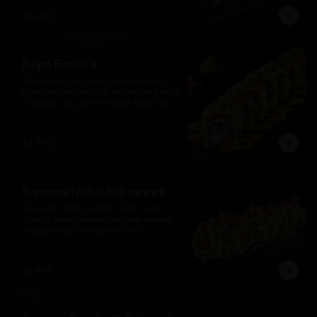
creando un equilibrio perfecto entre 
$6.490
frescura, cremosidad y crocancia en cada 
bocado.
Pulpo Fusión ⭐
Roll relleno con pulpo, queso crema y 
palta, envuelto en finas láminas de palta y 
coronado con una irresistible fusión de 
salsa acevichada y huancaína. Finalizado 
con cebollín fresco, sésamo tostado y 
láminas de pulpo, ofreciendo una 
$6.990
combinación perfecta entre frescura, 
cremosidad
Supreme Nikkei Roll ⭐⭐⭐⭐⭐
Exquisito roll de camarón furai, queso 
crema y palta, envuelto en finas láminas 
de palta fresca. Se corona con un 
delicado ceviche de atún preparado al 
estilo nikkei, creando una armoniosa 
fusión de texturas, frescura y sabores que 
$6.490
resaltan la esencia del Pacífico.