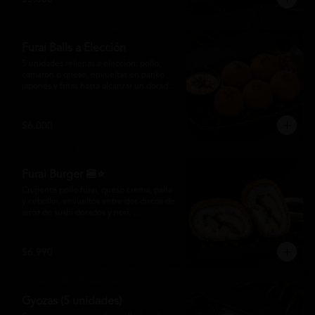
salsa especial de la casa, ideales para 
disfrutar como entrada o para compartir 
con el auténtico sabor de la cocina 
nikkei.
Furai Balls a Elección
5 unidades rellenas a elección: pollo, 
camarón o queso, envueltas en panko 
japonés y fritas hasta alcanzar un dorado 
perfecto. Acompañadas de nuestra salsa 
especial de la casa.
$6.000
Furai Burger 🍔⭐
Crujiente pollo furai, queso crema, palta 
y cebollín, envueltos entre dos discos de 
arroz de sushi dorados y nori. 
Acompañado de nuestra salsa especial 
Matsumoto, una creación que fusiona la 
tradición japonesa con el sabor nikkei en 
$6.990
cada bocado.
Gyozas (5 unidades)