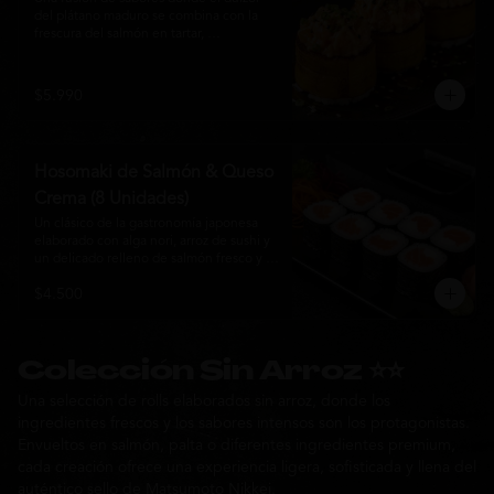
del plátano maduro se combina con la 
frescura del salmón en tartar, 
acompañado de salsa nikkei, cebollín y 
sésamo tostado para una experiencia 
única.
$5.990
Hosomaki de Salmón & Queso
Crema (8 Unidades)
Un clásico de la gastronomía japonesa 
elaborado con alga nori, arroz de sushi y 
un delicado relleno de salmón fresco y 
queso crema. Su combinación de sabores 
$4.500
suaves y textura cremosa ofrece una 
experiencia equilibrada, fresca y 
auténtica en cada bocado.
Colección Sin Arroz ⭐⭐
Una selección de rolls elaborados sin arroz, donde los
ingredientes frescos y los sabores intensos son los protagonistas.
Envueltos en salmón, palta o diferentes ingredientes premium,
cada creación ofrece una experiencia ligera, sofisticada y llena del
auténtico sello de Matsumoto Nikkei.