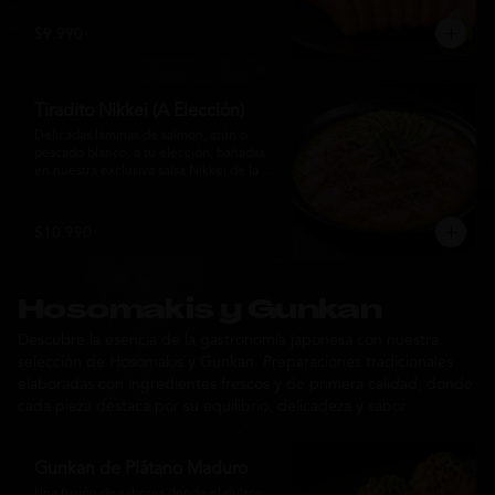
$9.990
Tiradito Nikkei (A Elección)
Delicadas láminas de salmón, atún o 
pescado blanco, a tu elección, bañadas 
en nuestra exclusiva salsa Nikkei de la 
casa. Su equilibrio entre cítricos, ají y 
notas orientales se complementa con 
palta, cebolla morada, ají fresco, brotes y 
$10.990
sésamo, ofreciendo una experiencia 
fresca, sofisticada y llena de sabor.
Hosomakis y Gunkan
Descubre la esencia de la gastronomía japonesa con nuestra
selección de Hosomakis y Gunkan. Preparaciones tradicionales
elaboradas con ingredientes frescos y de primera calidad, donde
cada pieza destaca por su equilibrio, delicadeza y sabor
Gunkan de Plátano Maduro
Una fusión de sabores donde el dulzor 