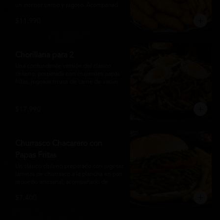
un interior tierno y jugoso. Acompañadas 
de una generosa porción de papas fritas 
$11.990
doradas y una salsa a elección. Un clásico 
irresistible, perfecto para compartir o 
disfrutar como una comida llena de sabor 
y crocancia.
Chorillana para 2
Una contundente versión del clásico 
chileno, preparada con crujientes papas 
fritas, jugosos trozos de carne de vacuno 
salteados al punto, chorizo grillado, 
cebolla caramelizada y coronada con tres 
huevos fritos de yema cremosa. Un plato 
$17.990
perfecto para compartir y disfrutar con 
una cerveza bien helada o tu cóctel 
favorito. Ideal para 2 a 4 personas.
Churrasco Chacarero con
Papas Fritas
Un clásico chileno preparado con jugosas 
láminas de churrasco a la plancha en pan 
redondo artesanal, acompañado de 
abundantes porotos verdes salteados, 
$7.400
frescas rodajas de tomate, mayonesa 
casera y una generosa porción de papas 
fritas doradas y crujientes. Sabor 