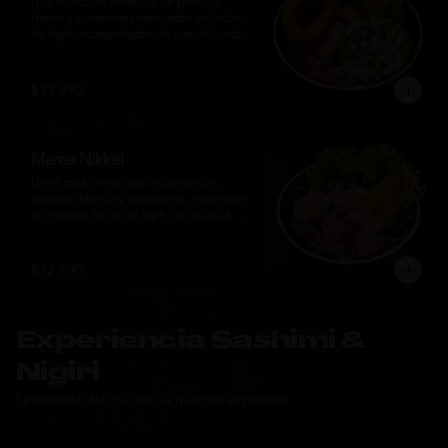
Una selección premium de pescado 
fresco y camarones marinados en leche 
de tigre, acompañados de una delicada 
rosa de palta, aros de calamar crocante y 
chips de plátano. Una creación Nikkei 
que combina frescura, textura y 
$13.990
elegancia en cada bocado.
Marea Nikkei
Una fresca combinación de salmón, 
pescado blanco y camarones, marinados 
en nuestra leche de tigre con cebolla 
morada y cilantro fresco. Acompañado de 
chips de plátano crocante y hojas verdes 
para una experiencia Nikkei llena de 
$12.990
frescura, equilibrio y sabor.
Experiencia Sashimi &
Nigiri
La esencia del mar en su máxima expresión.