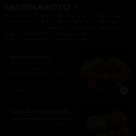
Ideal para: una cita, una salida con 
MATSUMOTO ⭐
amigos o una noche especial llena de 
Descubre una cuidada selección de nuestras creaciones más
sabor y buena compañía.
representativas, donde la tradición japonesa y la esencia peruana
se fusionan en cada bocado. Rolls elaborados con ingredientes
frescos, sabores únicos y una presentación que refleja la
auténtica experiencia Nikkei de Matsumoto.
Nikkei Fusion(25pz)
Una combinación perfecta de dos de 
nuestros rolls más populares, 
acompañados de 5 croquetas Nikkei 
doradas y crujientes, rellenas de queso 
crema y salmón, servidas con una 
cremosa salsa de la casa. Una tabla que 
$12.990
reúne diferentes texturas y sabores, ideal 
para compartir y disfrutar de la auténtica 
fusión de la cocina japonesa con 
inspiración peruana.
Tabla Nikkei Matsumoto(35)
Una experiencia pensada para compartir 
que reúne lo mejor de la cocina Nikkei. 
Incluye una selección de tres variedades 
de rolls cuidadosamente preparados, 