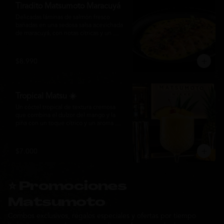
Tiradito Matsumoto Maracuyá
Delicadas láminas de salmón fresco 
bañadas en una sedosa salsa acevichada 
de maracuyá, con notas cítricas y un 
equilibrio perfecto entre dulzor y acidez. 
Terminado con alcaparras, finas rodajas 
de ají rojo, aceite de cilantro, brotes 
$8.990
frescos y pimienta recién molida. Un 
plato ligero, elegante y lleno de frescura 
que representa la esencia de la cocina 
nikkei.
Tropical Matsu ☀️
Un cóctel tropical de textura cremosa 
que combina el dulzor del mango y la 
piña con un toque cítrico y un aroma 
fresco de menta. Refrescante, exótico y 
perfecto para disfrutar junto a la cocina 
nikkei de Matsumoto.
$7.000
⭐ Promociones
Matsumoto
Combos exclusivos, regalos especiales y ofertas por tiempo