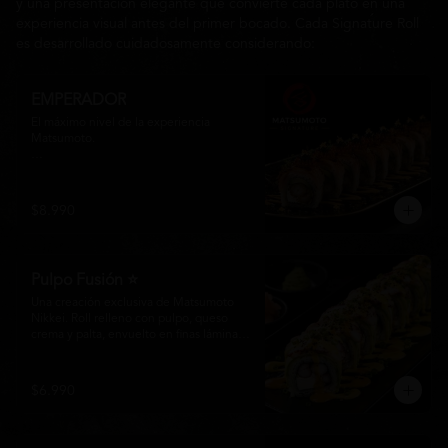
y una presentación elegante que convierte cada plato en una
experiencia visual antes del primer bocado. Cada Signature Roll
es desarrollado cuidadosamente considerando:
EMPERADOR
El máximo nivel de la experiencia 
Matsumoto.

Una creación exclusiva elaborada con 
langostino tempura, queso crema y palta 
Hass, envuelta en finas láminas de 
$8.990
salmón premium flameado. Coronado 
masago, Y láminas de oro comestible y 
nuestra inconfundible Salsa Emperador, 
una reducción nikkei que realza cada 
Pulpo Fusión ⭐
bocado con elegancia y profundidad.

Una creación exclusiva de Matsumoto 
Más que un roll, una obra maestra 
Nikkei. Roll relleno con pulpo, queso 
diseñada para quienes buscan lo 
crema y palta, envuelto en finas láminas 
extraordinario.
de palta y coronado con una irresistible 
fusión de salsa acevichada y huancaína. 
Finalizado con cebollín fresco, sésamo 
$6.990
tostado y láminas de pulpo, ofreciendo 
una combinación perfecta entre frescura