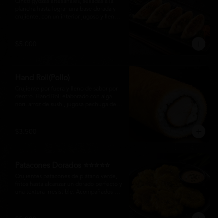
Cinco gyozas artesanales, selladas a la 
plancha hasta lograr una base dorada y 
crujiente, con un interior jugoso y lleno 
de sabor. Acompañadas de una delicada 
salsa oriental de la casa, son el equilibrio 
perfecto entre tradición japonesa y la 
$5.000
esencia de la cocina nikkei, ideales para 
comenzar una experiencia gastronómica 
única.
Hand Roll(Pollo)
Crujiente por fuera y lleno de sabor por 
dentro. Hand Roll elaborado con alga 
nori, arroz de sushi, jugosa pechuga de 
pollo crispy y queso crema, envuelto en 
una fina capa dorada y crocante. Una 
combinación perfecta de textura y 
$3.500
cremosidad que convierte este clásico en 
una experiencia irresistible.
Patacones Dorados ⭐⭐⭐⭐⭐
Crujientes patacones de plátano verde, 
fritos hasta alcanzar un dorado perfecto y 
una textura irresistible. Acompañados de 
nuestra salsa especial de la casa, son el 
complemento ideal para compartir o 
disfrutar como entrada con el auténtico 