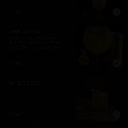
su inconfundible sabor dulce lo 
convierten en la elección perfecta para 
disfrutar de un momento de relajo o 
$7.000
acompañar la experiencia gastronómica 
de Matsumoto Nikkei. 🍍🥥
TROPICAL GYN
HIELO JUGO DE NARANJA GYM RED 
BULL TROPICAL Y TOQUUES DE 
GRANADINA DECORADO CON MENTA 
Y TROZOS DE FRUTA A 
DISPONIBILIDAD
$7.000
WHISKY SOUR
$6.000