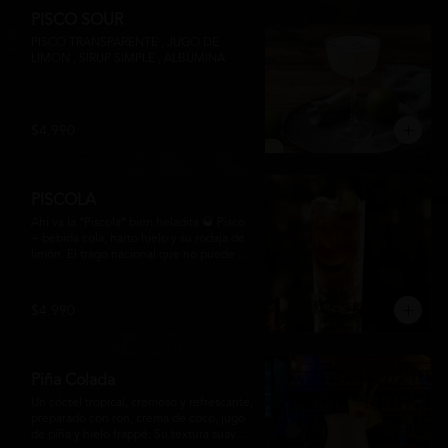
PISCO SOUR
PISCO TRANSPARENTE , JUGO DE 
LIMON , SIRUP SIMPLE , ALBUMINA
$4.990
PISCOLA
Ahí va la *Piscola* bien heladita 🥃 Pisco 
+ bebida cola, harto hielo y su rodaja de 
limón. El trago nacional que no puede 
faltar en ninguna junta. Clásico de barra 
chilena.
$4.990
Piña Colada
Un cóctel tropical, cremoso y refrescante, 
preparado con ron, crema de coco, jugo 
de piña y hielo frappé. Su textura suave y 