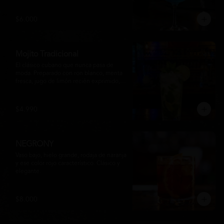
equilibrio entre notas cítricas, dulces y un 
final fresco, ideal para cualquier ocasión.
$6.000
Mojito Tradicional
El clásico cubano que nunca pasa de 
moda. Preparado con ron blanco, menta 
fresca, jugo de limón recién exprimido, 
azúcar, agua con gas y abundante hielo 
triturado. Un cóctel refrescante, 
aromático y perfectamente equilibrado, 
$4.990
ideal para disfrutar en cualquier ocasión.
NEGRONY
Vaso bajo, hielo grande, rodaja de naranja 
y ese color rojo característico. Clásico y 
elegante.
$8.000