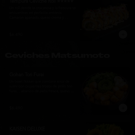
Tempura Ceviche Roll ⭐⭐⭐⭐⭐
Un roll donde la crocancia y la frescura se 
encuentran en perfecta armonía. 
Camarón apanado, queso crema y 
cebollín, envueltos en panko y fritos 
hasta alcanzar un dorado perfecto. Se 
corona con salmón y pescado blanco en 
$6.490
tempura, cebolla morada, una sedosa 
salsa acevichada, cilantro fresco y 
delicados toques de pimentón rojo, 
logrando una experiencia intensa, 
Ceviches Matsumoto
equilibrada y auténticamente nikkei.
Gohan Tori Furai
Un bowl Nikkei que combina arroz de 
sushi con crujientes trozos de pollo tori 
furai,  , abanico de palta fresca, queso 
crema y cebollín, terminado con semillas 
de sésamo. Una fusión de texturas y 
sabores que equilibra lo crocante, lo 
$6.490
fresco y lo cremoso en cada bocado. 
Ideal para quienes buscan una comida 
completa y llena de sabor.
KAISEN DELUXE