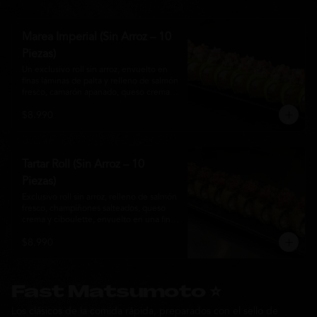
Marea Imperial (Sin Arroz – 10
Piezas)
Un exclusivo roll sin arroz, envuelto en 
finas láminas de palta y relleno de salmón 
fresco, camarón apanado, queso crema y 
cebollín. Coronado con un delicado 
$8.990
ceviche mixto marinado en leche de 
tigre, cebolla morada, cilantro y un sutil 
toque de ají, creando una combinación 
perfecta entre frescura, cremosidad y 
crocancia. Una creación premium que 
Tartar Roll (Sin Arroz – 10
representa la esencia de la cocina Nikkei.
Piezas)
Exclusivo roll sin arroz, relleno de salmón 
fresco, champiñones salteados, queso 
crema y ciboulette, envuelto en una fina 
capa crocante. Coronado con un 
$8.990
delicado tartar de atún fresco sazonado 
con salsa Nikkei, cebollín y un toque de 
sésamo, logrando una combinación 
perfecta entre cremosidad, frescura y 
textura en cada bocado.
Fast Matsumoto ⭐
Los clásicos de la comida rápida, preparados con el sello de