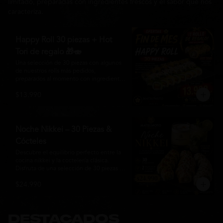
limitado, preparadas con ingredientes frescos y el sabor que nos
caracteriza.
Happy Roll 30 piezas + Hot
Tori de regalo 🎁🍣
Una selección de 30 piezas con algunos 
de nuestros rolls más pedidos, 
preparados al momento con ingredientes 
frescos y el auténtico estilo de 
$13.990
Matsumoto Nikkei. Una promoción 
pensada para compartir y disfrutar de una 
gran variedad de sabores.

Incluye un Hot Tori de regalo (10 piezas): 
Noche Nikkei – 30 Piezas &
un roll crujiente relleno de pollo, queso 
Cócteles
crema y cebollín, frito en panko hasta 
obtener un dorado perfecto y una 
Descubre el equilibrio perfecto entre la 
textura irresistible.
cocina nikkei y la coctelería clásica. 
Disfruta de una selección de 30 piezas 
premium preparadas con ingredientes 
$24.990
frescos, acompañadas de 2 Pisco Sour o 
2 Mojitos Clásicos. Una experiencia 
pensada para compartir, celebrar y 
disfrutar de los sabores que hacen única 
a Matsumoto Nikkei.

DESTACADOS