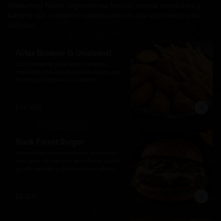
Matsumoto Nikkei. Ingredientes frescos, recetas irresistibles y
sabores que convierten cada bocado en una experiencia para
disfrutar.
Alitas Broaster (6 Unidades)
Ocho alitas de pollo estilo broaster, 
marinadas con una mezcla de especias y 
fritas hasta obtener un exterior 
irresistiblemente crujiente y un interior 
tierno y jugoso. Acompañadas de una 
generosa porción de papas fritas doradas 
$11.990
y una salsa a elección. El picoteo 
perfecto para compartir o disfrutar sin 
límites.
Black Forest Burger
Una hamburguesa premium preparada 
con carne de vacuno, abundante queso 
gouda fundido y champiñones salteados 
en mantequilla, acompañados de 
lechuga fresca, tomate, mayonesa casera 
y nuestra exclusiva salsa Matsumoto, 
$8.000
todo servido en un suave pan brioche 
tostado. Una combinación cremosa, 
intensa y llena de sabor para quienes 