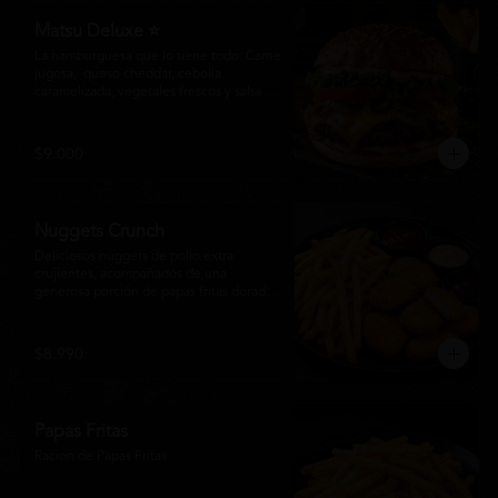
Matsu Deluxe ⭐
La hamburguesa que lo tiene todo. Carne 
jugosa,  queso cheddar, cebolla 
caramelizada, vegetales frescos y salsa 
especial Matsumoto en un suave pan 
brioche. Un clásico irresistible, hecho 
para los amantes de las grandes 
$9.000
hamburguesas.
Nuggets Crunch
Deliciosos nuggets de pollo extra 
crujientes, acompañados de una 
generosa porción de papas fritas doradas 
y servidos con salsa BBQ, mayonesa y 
kétchup. Una combinación clásica, 
irresistible y perfecta para cualquier 
$8.990
ocasión.
Papas Fritas
Racion de Papas Fritas