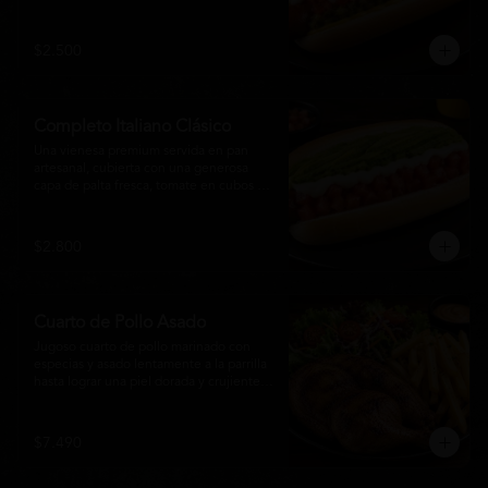
relish, mostaza y una generosa capa de 
mayonesa casera.
$2.500
Completo Italiano Clásico
Una vienesa premium servida en pan 
artesanal, cubierta con una generosa 
capa de palta fresca, tomate en cubos y 
mayonesa casera. Un clásico chileno 
preparado con ingredientes frescos, 
cremoso, sabroso y perfecto para 
$2.800
disfrutar en cualquier momento.
Cuarto de Pollo Asado
Jugoso cuarto de pollo marinado con 
especias y asado lentamente a la parrilla 
hasta lograr una piel dorada y crujiente. 
Acompañado de una generosa porción 
de papas fritas y una fresca ensalada de 
lechuga, tomate y vegetales de 
$7.490
temporada. Un plato clásico, abundante y 
lleno de sabor, ideal para disfrutar en 
cualquier momento.