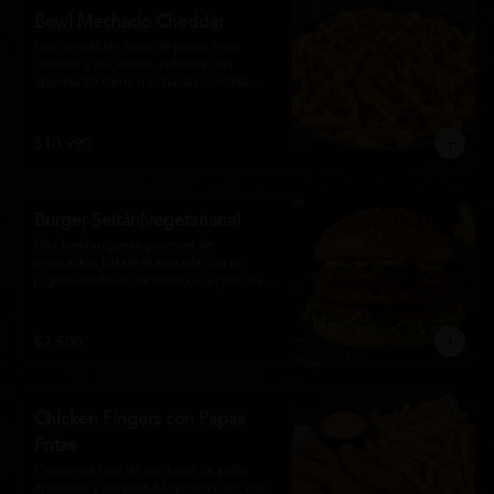
disfrutan las hamburguesas gourmet.
Bowl Mechado Cheddar
Una irresistible base de papas fritas 
doradas y crujientes, cubierta con 
abundante carne mechada cocinada 
lentamente, bañada en cremosa salsa 
cheddar, tomate fresco en cubos y un 
toque de cebollín que aporta frescura y 
$10.990
color. Un bowl abundante, perfecto para 
compartir... o disfrutar por completo.
Burger Seitán(vegetariana)
Una hamburguesa gourmet de 
inspiración Nikkei elaborada con un 
jugoso medallón de seitán a la plancha, 
cebolla caramelizada, lechuga fresca, 
tomate,  y mayonesa de la casa, servida 
en pan brioche tostado. Una opción 
$7.500
100% vegetal que destaca por su textura, 
sabor intenso y equilibrio perfecto entre 
lo dulce, lo fresco y lo umami. Ideal para 
quienes buscan una experiencia 
Chicken Fingers con Papas
diferente sin renunciar al sabor.
Fritas
Crujientes tiras de pechuga de pollo 
apanadas y doradas a la perfección, con 