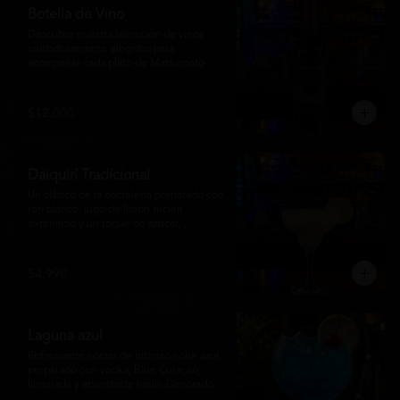
Botella de Vino
Descubre nuestra selección de vinos 
cuidadosamente elegidos para 
acompañar cada plato de Matsumoto 
Nikkei. Contamos con opciones de vinos 
tintos, blancos
$12.000
Daiquirí Tradicional
Un clásico de la coctelería preparado con 
ron blanco, jugo de limón recién 
exprimido y un toque de azúcar, 
mezclado con hielo frappé hasta lograr 
una textura suave y refrescante. Un 
cóctel equilibrado, de notas cítricas y 
$4.990
sabor intenso, perfecto para disfrutar en 
cualquier ocasión o acompañar la 
experiencia gastronómica de Matsumoto 
Nikkei.
Laguna azul
Refrescante cóctel de intenso color azul, 
preparado con vodka, Blue Curaçao, 
limonada y abundante hielo. Decorado 
con una rodaja de limón , ofrece un 