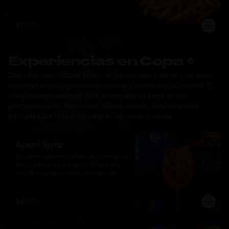
$5.000
Experiencias en Copa ⭐
Descubre una cuidada selección de cócteles clásicos y de autor,
preparados con ingredientes frescos y destilados de calidad. El
complemento perfecto para acompañar tu experiencia
gastronómica en Matsumoto Nikkei, donde cada copa está
pensada para realzar los sabores de nuestra cocina.
Aperol Spritz
El clásico aperitivo italiano que conquista 
por su frescura y elegancia. Preparado 
con Aperol, espumante, un toque de 
agua con gas, abundante hielo y una 
rodaja de naranja fresca. Un cóctel ligero, 
refrescante y de notas cítricas, perfecto 
$6.000
para disfrutar antes de la comida o 
acompañar la experiencia gastronómica 
de Matsumoto Nikkei.