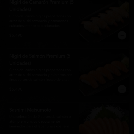
Nigiri de Camarón Premium (5
Unidades)
Cinco delicados nigiris preparados con 
arroz de sushi sazonado y camarones 
cuidadosamente seleccionados, 
elaborados al estilo tradicional japonés. 
$5.490
Su textura suave, frescura y sabor natural 
crean una experiencia equilibrada y 
refinada, perfecta para los amantes de la 
cocina Nikkei.
Nigiri de Salmón Premium (5
Unidades)
Cinco delicados nigiris preparados con 
arroz de sushi sazonado y cubiertos con 
finos cortes de salmón fresco de alta 
calidad. Una propuesta clásica de la 
$5.490
gastronomía japonesa que destaca por su 
frescura, suavidad y equilibrio, ideal para 
quienes disfrutan del sabor auténtico del 
salmón.
Sashimi Matsumoto
Una selección de 9 cortes de salmón o 
atún premium, cuidadosamente 
laminados para ofrecer una experiencia 
auténtica y llena de frescura.