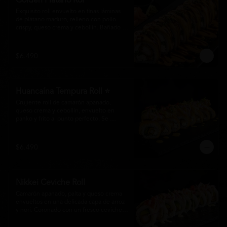
Golden Plátano Rol
Exquisito roll envuelto en finas láminas 
de plátano maduro, relleno con pollo 
crispy, queso crema y cebollín. Bañado 
con una cremosa salsa fuji y un toque de 
salsa teriyaki, finalizado con sésamo 
tostado y cebollín fresco. Una 
$6.490
combinación perfecta entre el dulzor del 
plátano y los intensos sabores de la 
cocina nikkei.
Huancaína Tempura Roll ⭐
Crujiente roll de camarón apanado, 
queso crema y cebollín, envuelto en 
panko y frito al punto perfecto. Se 
corona con salmón y pescado blanco en 
tempura, finas láminas de cebolla morada 
y una sedosa salsa huancaína, finalizada 
$6.490
con toques de pimentón rojo fresco que 
aportan equilibrio, color y un auténtico 
carácter nikkei.
Nikkei Ceviche Roll
Camarón apanado, palta y queso crema 
envueltos en una delicada capa de arroz 
y nori. Coronado con un fresco ceviche 
nikkei de salmón y pescado blanco, 
cebolla morada y nuestra salsa especial, 