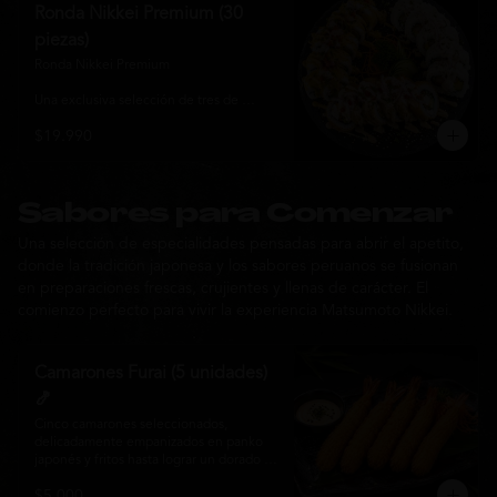
y sabor, ideal para compartir entre 3 y 4 
Ronda Nikkei Premium (30
personas.
piezas)
Ronda Nikkei Premium

Una exclusiva selección de tres de 
nuestros rolls premium, cuidadosamente 
$19.990
elaborados con ingredientes frescos y 
coronados con toppings de inspiración 
nikkei. Una experiencia que combina 
frescura, crocancia y cremosidad, 
pensada para compartir y descubrir la 
Sabores para Comenzar
esencia de Matsumoto Nikkei en cada 
Una selección de especialidades pensadas para abrir el apetito,
bocado.
donde la tradición japonesa y los sabores peruanos se fusionan
en preparaciones frescas, crujientes y llenas de carácter. El
comienzo perfecto para vivir la experiencia Matsumoto Nikkei.
Camarones Furai (5 unidades)
🍤
Cinco camarones seleccionados, 
delicadamente empanizados en panko 
japonés y fritos hasta lograr un dorado 
perfecto. Crujientes por fuera y jugosos 
$5.000
por dentro, acompañados de nuestra 