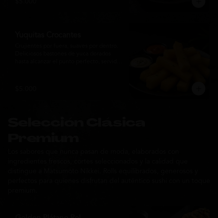
$5.000
sabor de la cocina nikkei.
Yuquitas Crocantes
Crujientes por fuera, suaves por dentro. 
Deliciosos bastones de yuca dorados 
hasta alcanzar el punto perfecto, servidos 
con una selección de salsas de la casa. 
Un acompañamiento irresistible para 
compartir o complementar cualquier 
$5.000
experiencia Matsumoto Nikkei.
Selección Clásica
Premium
Los sabores que nunca pasan de moda, elaborados con
ingredientes frescos, cortes seleccionados y la calidad que
distingue a Matsumoto Nikkei. Rolls equilibrados, generosos y
perfectos para quienes disfrutan del auténtico sushi con un toque
premium.