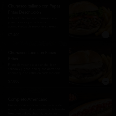
auténtico
Churrasco Italiano con Papas
Fritas Descripción
Delicadas láminas de churrasco a la 
plancha sobre pan artesanal, 
acompañadas de mayonesa casera, 
tomate fresco, palta cremosa y lechuga 
$7.400
crocante. Servido con una generosa 
porción de papas fritas doradas y 
crujientes
Churrasco Luco con Papas
Fritas
Filete de vacuno a la plancha, bien 
sellado y jugoso, con queso derretido 
encima que se estira en cada mordida. 
Todo servido en pan marraqueta caliente 
$7.800
y crujiente. Simple, directo y 
contundente.El nombre "Luco" viene del 
Bar Lúgano en Santiago. Es para los que 
aman carne + queso y nada más.
Completo Americano
Una deliciosa vienesa premium servida 
en pan artesanal, acompañada de tomate 
fresco en cubos, chucrut, pepinillos 