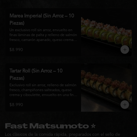
Marea Imperial (Sin Arroz – 10
Piezas)
Un exclusivo roll sin arroz, envuelto en 
finas láminas de palta y relleno de salmón 
fresco, camarón apanado, queso crema y 
cebollín. Coronado con un delicado 
$8.990
ceviche mixto marinado en leche de 
tigre, cebolla morada, cilantro y un sutil 
toque de ají, creando una combinación 
perfecta entre frescura, cremosidad y 
crocancia. Una creación premium que 
Tartar Roll (Sin Arroz – 10
representa la esencia de la cocina Nikkei.
Piezas)
Exclusivo roll sin arroz, relleno de salmón 
fresco, champiñones salteados, queso 
crema y ciboulette, envuelto en una fina 
capa crocante. Coronado con un 
$8.990
delicado tartar de atún fresco sazonado 
con salsa Nikkei, cebollín y un toque de 
sésamo, logrando una combinación 
perfecta entre cremosidad, frescura y 
textura en cada bocado.
Fast Matsumoto ⭐
Los clásicos de la comida rápida, preparados con el sello de