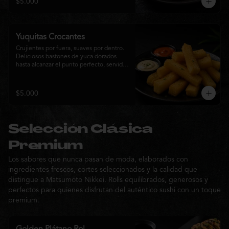
$5.000
sabor de la cocina nikkei.
Yuquitas Crocantes
Crujientes por fuera, suaves por dentro. 
Deliciosos bastones de yuca dorados 
hasta alcanzar el punto perfecto, servidos 
con una selección de salsas de la casa. 
Un acompañamiento irresistible para 
compartir o complementar cualquier 
$5.000
experiencia Matsumoto Nikkei.
Selección Clásica
Premium
Los sabores que nunca pasan de moda, elaborados con
ingredientes frescos, cortes seleccionados y la calidad que
distingue a Matsumoto Nikkei. Rolls equilibrados, generosos y
perfectos para quienes disfrutan del auténtico sushi con un toque
premium.