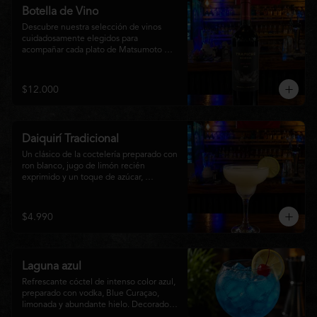
Botella de Vino
Descubre nuestra selección de vinos 
cuidadosamente elegidos para 
acompañar cada plato de Matsumoto 
Nikkei. Contamos con opciones de vinos 
tintos, blancos
$12.000
Daiquirí Tradicional
Un clásico de la coctelería preparado con 
ron blanco, jugo de limón recién 
exprimido y un toque de azúcar, 
mezclado con hielo frappé hasta lograr 
una textura suave y refrescante. Un 
cóctel equilibrado, de notas cítricas y 
$4.990
sabor intenso, perfecto para disfrutar en 
cualquier ocasión o acompañar la 
experiencia gastronómica de Matsumoto 
Nikkei.
Laguna azul
Refrescante cóctel de intenso color azul, 
preparado con vodka, Blue Curaçao, 
limonada y abundante hielo. Decorado 
con una rodaja de limón , ofrece un 