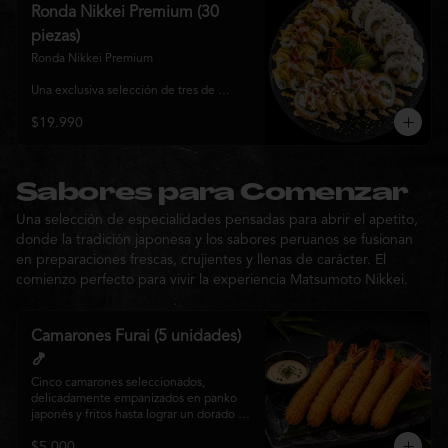
y sabor, ideal para compartir entre 3 y 4 
Ronda Nikkei Premium (30
personas.
piezas)
Ronda Nikkei Premium

Una exclusiva selección de tres de 
nuestros rolls premium, cuidadosamente 
$19.990
elaborados con ingredientes frescos y 
coronados con toppings de inspiración 
nikkei. Una experiencia que combina 
frescura, crocancia y cremosidad, 
pensada para compartir y descubrir la 
Sabores para Comenzar
esencia de Matsumoto Nikkei en cada 
Una selección de especialidades pensadas para abrir el apetito,
bocado.
donde la tradición japonesa y los sabores peruanos se fusionan
en preparaciones frescas, crujientes y llenas de carácter. El
comienzo perfecto para vivir la experiencia Matsumoto Nikkei.
Camarones Furai (5 unidades)
🍤
Cinco camarones seleccionados, 
delicadamente empanizados en panko 
japonés y fritos hasta lograr un dorado 
perfecto. Crujientes por fuera y jugosos 
$5.000
por dentro, acompañados de nuestra 