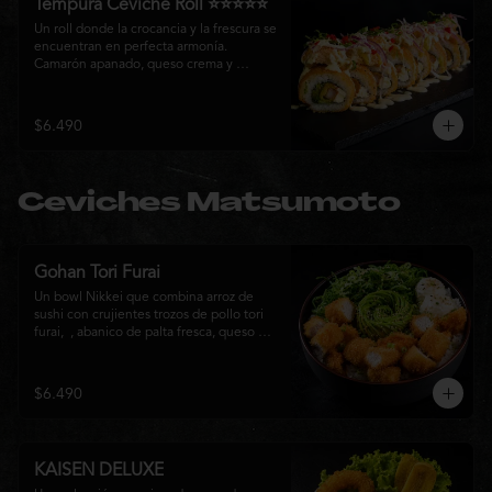
Tempura Ceviche Roll ⭐⭐⭐⭐⭐
Un roll donde la crocancia y la frescura se 
encuentran en perfecta armonía. 
Camarón apanado, queso crema y 
cebollín, envueltos en panko y fritos 
hasta alcanzar un dorado perfecto. Se 
corona con salmón y pescado blanco en 
$6.490
tempura, cebolla morada, una sedosa 
salsa acevichada, cilantro fresco y 
delicados toques de pimentón rojo, 
logrando una experiencia intensa, 
Ceviches Matsumoto
equilibrada y auténticamente nikkei.
Gohan Tori Furai
Un bowl Nikkei que combina arroz de 
sushi con crujientes trozos de pollo tori 
furai,  , abanico de palta fresca, queso 
crema y cebollín, terminado con semillas 
de sésamo. Una fusión de texturas y 
sabores que equilibra lo crocante, lo 
$6.490
fresco y lo cremoso en cada bocado. 
Ideal para quienes buscan una comida 
completa y llena de sabor.
KAISEN DELUXE