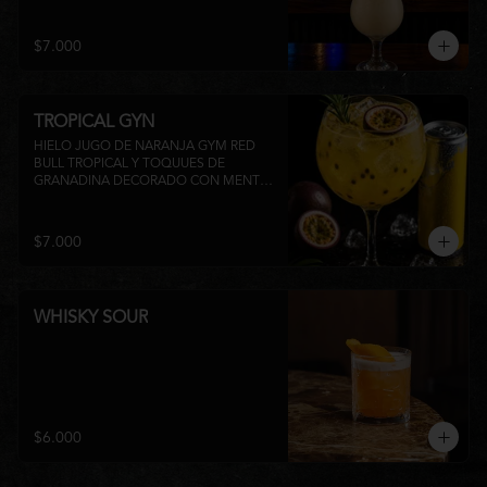
su inconfundible sabor dulce lo 
convierten en la elección perfecta para 
disfrutar de un momento de relajo o 
$7.000
acompañar la experiencia gastronómica 
de Matsumoto Nikkei. 🍍🥥
TROPICAL GYN
HIELO JUGO DE NARANJA GYM RED 
BULL TROPICAL Y TOQUUES DE 
GRANADINA DECORADO CON MENTA 
Y TROZOS DE FRUTA A 
DISPONIBILIDAD
$7.000
WHISKY SOUR
$6.000