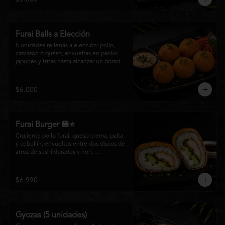
salsa especial de la casa, ideales para 
disfrutar como entrada o para compartir 
con el auténtico sabor de la cocina 
nikkei.
Furai Balls a Elección
5 unidades rellenas a elección: pollo, 
camarón o queso, envueltas en panko 
japonés y fritas hasta alcanzar un dorado 
perfecto. Acompañadas de nuestra salsa 
especial de la casa.
$6.000
Furai Burger 🍔⭐
Crujiente pollo furai, queso crema, palta 
y cebollín, envueltos entre dos discos de 
arroz de sushi dorados y nori. 
Acompañado de nuestra salsa especial 
Matsumoto, una creación que fusiona la 
tradición japonesa con el sabor nikkei en 
$6.990
cada bocado.
Gyozas (5 unidades)