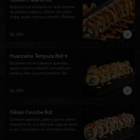
Golden Plátano Rol
Exquisito roll envuelto en finas láminas 
de plátano maduro, relleno con pollo 
crispy, queso crema y cebollín. Bañado 
con una cremosa salsa fuji y un toque de 
salsa teriyaki, finalizado con sésamo 
tostado y cebollín fresco. Una 
$6.490
combinación perfecta entre el dulzor del 
plátano y los intensos sabores de la 
cocina nikkei.
Huancaína Tempura Roll ⭐
Crujiente roll de camarón apanado, 
queso crema y cebollín, envuelto en 
panko y frito al punto perfecto. Se 
corona con salmón y pescado blanco en 
tempura, finas láminas de cebolla morada 
y una sedosa salsa huancaína, finalizada 
$6.490
con toques de pimentón rojo fresco que 
aportan equilibrio, color y un auténtico 
carácter nikkei.
Nikkei Ceviche Roll
Camarón apanado, palta y queso crema 
envueltos en una delicada capa de arroz 
y nori. Coronado con un fresco ceviche 
nikkei de salmón y pescado blanco, 
cebolla morada y nuestra salsa especial, 