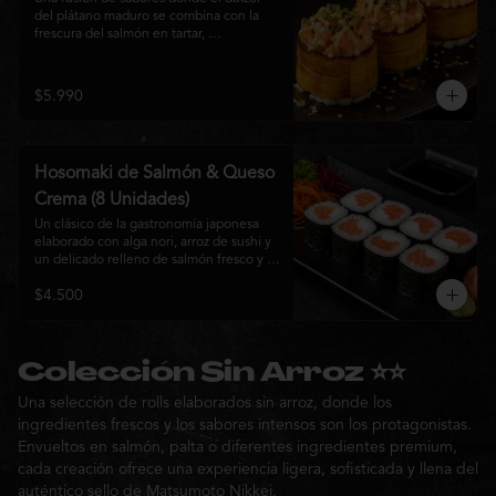
del plátano maduro se combina con la 
frescura del salmón en tartar, 
acompañado de salsa nikkei, cebollín y 
sésamo tostado para una experiencia 
única.
$5.990
Hosomaki de Salmón & Queso
Crema (8 Unidades)
Un clásico de la gastronomía japonesa 
elaborado con alga nori, arroz de sushi y 
un delicado relleno de salmón fresco y 
queso crema. Su combinación de sabores 
$4.500
suaves y textura cremosa ofrece una 
experiencia equilibrada, fresca y 
auténtica en cada bocado.
Colección Sin Arroz ⭐⭐
Una selección de rolls elaborados sin arroz, donde los
ingredientes frescos y los sabores intensos son los protagonistas.
Envueltos en salmón, palta o diferentes ingredientes premium,
cada creación ofrece una experiencia ligera, sofisticada y llena del
auténtico sello de Matsumoto Nikkei.