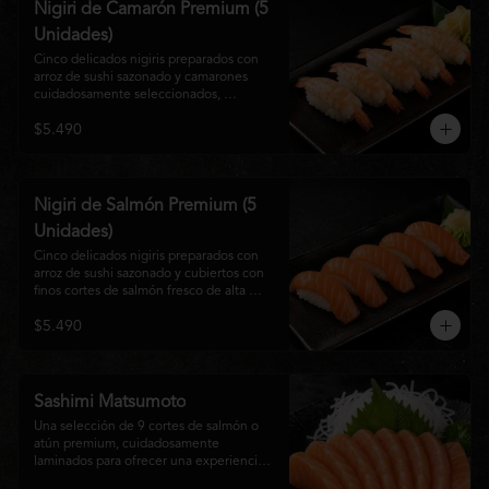
Nigiri de Camarón Premium (5
Unidades)
Cinco delicados nigiris preparados con 
arroz de sushi sazonado y camarones 
cuidadosamente seleccionados, 
elaborados al estilo tradicional japonés. 
$5.490
Su textura suave, frescura y sabor natural 
crean una experiencia equilibrada y 
refinada, perfecta para los amantes de la 
cocina Nikkei.
Nigiri de Salmón Premium (5
Unidades)
Cinco delicados nigiris preparados con 
arroz de sushi sazonado y cubiertos con 
finos cortes de salmón fresco de alta 
calidad. Una propuesta clásica de la 
$5.490
gastronomía japonesa que destaca por su 
frescura, suavidad y equilibrio, ideal para 
quienes disfrutan del sabor auténtico del 
salmón.
Sashimi Matsumoto
Una selección de 9 cortes de salmón o 
atún premium, cuidadosamente 
laminados para ofrecer una experiencia 
auténtica y llena de frescura.