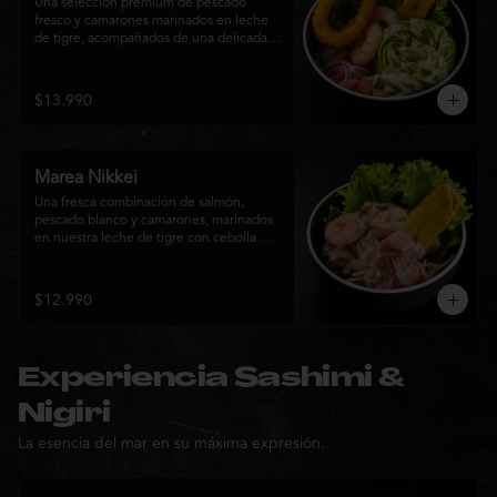
Una selección premium de pescado 
fresco y camarones marinados en leche 
de tigre, acompañados de una delicada 
rosa de palta, aros de calamar crocante y 
chips de plátano. Una creación Nikkei 
que combina frescura, textura y 
$13.990
elegancia en cada bocado.
Marea Nikkei
Una fresca combinación de salmón, 
pescado blanco y camarones, marinados 
en nuestra leche de tigre con cebolla 
morada y cilantro fresco. Acompañado de 
chips de plátano crocante y hojas verdes 
para una experiencia Nikkei llena de 
$12.990
frescura, equilibrio y sabor.
Experiencia Sashimi &
Nigiri
La esencia del mar en su máxima expresión.