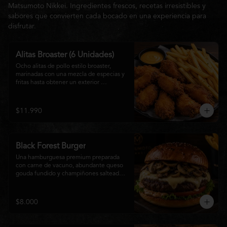
Matsumoto Nikkei. Ingredientes frescos, recetas irresistibles y
sabores que convierten cada bocado en una experiencia para
disfrutar.
Alitas Broaster (6 Unidades)
Ocho alitas de pollo estilo broaster, 
marinadas con una mezcla de especias y 
fritas hasta obtener un exterior 
irresistiblemente crujiente y un interior 
tierno y jugoso. Acompañadas de una 
generosa porción de papas fritas doradas 
$11.990
y una salsa a elección. El picoteo 
perfecto para compartir o disfrutar sin 
límites.
Black Forest Burger
Una hamburguesa premium preparada 
con carne de vacuno, abundante queso 
gouda fundido y champiñones salteados 
en mantequilla, acompañados de 
lechuga fresca, tomate, mayonesa casera 
y nuestra exclusiva salsa Matsumoto, 
$8.000
todo servido en un suave pan brioche 
tostado. Una combinación cremosa, 
intensa y llena de sabor para quienes 