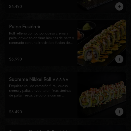
creando un equilibrio perfecto entre 
$6.490
frescura, cremosidad y crocancia en cada 
bocado.
Pulpo Fusión ⭐
Roll relleno con pulpo, queso crema y 
palta, envuelto en finas láminas de palta y 
coronado con una irresistible fusión de 
salsa acevichada y huancaína. Finalizado 
con cebollín fresco, sésamo tostado y 
láminas de pulpo, ofreciendo una 
$6.990
combinación perfecta entre frescura, 
cremosidad
Supreme Nikkei Roll ⭐⭐⭐⭐⭐
Exquisito roll de camarón furai, queso 
crema y palta, envuelto en finas láminas 
de palta fresca. Se corona con un 
delicado ceviche de atún preparado al 
estilo nikkei, creando una armoniosa 
fusión de texturas, frescura y sabores que 
$6.490
resaltan la esencia del Pacífico.