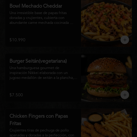
disfrutan las hamburguesas gourmet.
Bowl Mechado Cheddar
Una irresistible base de papas fritas 
doradas y crujientes, cubierta con 
abundante carne mechada cocinada 
lentamente, bañada en cremosa salsa 
cheddar, tomate fresco en cubos y un 
toque de cebollín que aporta frescura y 
$10.990
color. Un bowl abundante, perfecto para 
compartir... o disfrutar por completo.
Burger Seitán(vegetariana)
Una hamburguesa gourmet de 
inspiración Nikkei elaborada con un 
jugoso medallón de seitán a la plancha, 
cebolla caramelizada, lechuga fresca, 
tomate,  y mayonesa de la casa, servida 
en pan brioche tostado. Una opción 
$7.500
100% vegetal que destaca por su textura, 
sabor intenso y equilibrio perfecto entre 
lo dulce, lo fresco y lo umami. Ideal para 
quienes buscan una experiencia 
Chicken Fingers con Papas
diferente sin renunciar al sabor.
Fritas
Crujientes tiras de pechuga de pollo 
apanadas y doradas a la perfección, con 