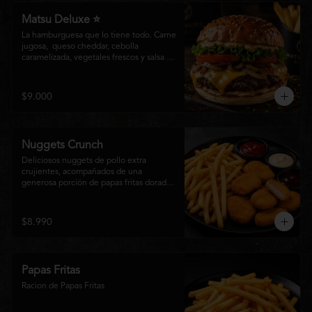
Matsu Deluxe ⭐
La hamburguesa que lo tiene todo. Carne 
jugosa,  queso cheddar, cebolla 
caramelizada, vegetales frescos y salsa 
especial Matsumoto en un suave pan 
brioche. Un clásico irresistible, hecho 
para los amantes de las grandes 
$9.000
hamburguesas.
Nuggets Crunch
Deliciosos nuggets de pollo extra 
crujientes, acompañados de una 
generosa porción de papas fritas doradas 
y servidos con salsa BBQ, mayonesa y 
kétchup. Una combinación clásica, 
irresistible y perfecta para cualquier 
$8.990
ocasión.
Papas Fritas
Racion de Papas Fritas