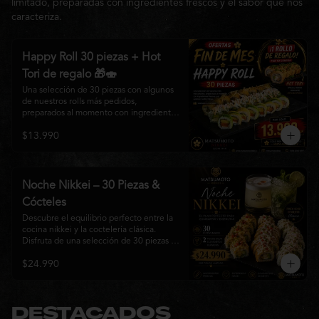
limitado, preparadas con ingredientes frescos y el sabor que nos
caracteriza.
Happy Roll 30 piezas + Hot
Tori de regalo 🎁🍣
Una selección de 30 piezas con algunos 
de nuestros rolls más pedidos, 
preparados al momento con ingredientes 
frescos y el auténtico estilo de 
$13.990
Matsumoto Nikkei. Una promoción 
pensada para compartir y disfrutar de una 
gran variedad de sabores.

Incluye un Hot Tori de regalo (10 piezas): 
Noche Nikkei – 30 Piezas &
un roll crujiente relleno de pollo, queso 
Cócteles
crema y cebollín, frito en panko hasta 
obtener un dorado perfecto y una 
Descubre el equilibrio perfecto entre la 
textura irresistible.
cocina nikkei y la coctelería clásica. 
Disfruta de una selección de 30 piezas 
premium preparadas con ingredientes 
$24.990
frescos, acompañadas de 2 Pisco Sour o 
2 Mojitos Clásicos. Una experiencia 
pensada para compartir, celebrar y 
disfrutar de los sabores que hacen única 
a Matsumoto Nikkei.

DESTACADOS