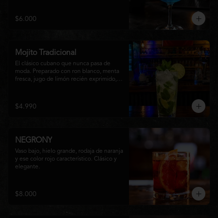
equilibrio entre notas cítricas, dulces y un 
final fresco, ideal para cualquier ocasión.
$6.000
Mojito Tradicional
El clásico cubano que nunca pasa de 
moda. Preparado con ron blanco, menta 
fresca, jugo de limón recién exprimido, 
azúcar, agua con gas y abundante hielo 
triturado. Un cóctel refrescante, 
aromático y perfectamente equilibrado, 
$4.990
ideal para disfrutar en cualquier ocasión.
NEGRONY
Vaso bajo, hielo grande, rodaja de naranja 
y ese color rojo característico. Clásico y 
elegante.
$8.000