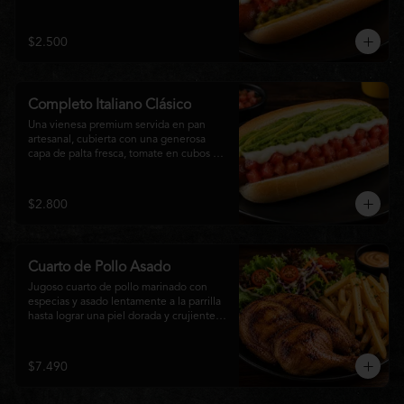
relish, mostaza y una generosa capa de 
mayonesa casera.
$2.500
Completo Italiano Clásico
Una vienesa premium servida en pan 
artesanal, cubierta con una generosa 
capa de palta fresca, tomate en cubos y 
mayonesa casera. Un clásico chileno 
preparado con ingredientes frescos, 
cremoso, sabroso y perfecto para 
$2.800
disfrutar en cualquier momento.
Cuarto de Pollo Asado
Jugoso cuarto de pollo marinado con 
especias y asado lentamente a la parrilla 
hasta lograr una piel dorada y crujiente. 
Acompañado de una generosa porción 
de papas fritas y una fresca ensalada de 
lechuga, tomate y vegetales de 
$7.490
temporada. Un plato clásico, abundante y 
lleno de sabor, ideal para disfrutar en 
cualquier momento.