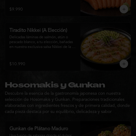
$9.990
Tiradito Nikkei (A Elección)
Delicadas láminas de salmón, atún o 
pescado blanco, a tu elección, bañadas 
en nuestra exclusiva salsa Nikkei de la 
casa. Su equilibrio entre cítricos, ají y 
notas orientales se complementa con 
palta, cebolla morada, ají fresco, brotes y 
$10.990
sésamo, ofreciendo una experiencia 
fresca, sofisticada y llena de sabor.
Hosomakis y Gunkan
Descubre la esencia de la gastronomía japonesa con nuestra
selección de Hosomakis y Gunkan. Preparaciones tradicionales
elaboradas con ingredientes frescos y de primera calidad, donde
cada pieza destaca por su equilibrio, delicadeza y sabor
Gunkan de Plátano Maduro
Una fusión de sabores donde el dulzor 