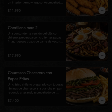
un interior tierno y jugoso. Acompañadas 
de una generosa porción de papas fritas 
$11.990
doradas y una salsa a elección. Un clásico 
irresistible, perfecto para compartir o 
disfrutar como una comida llena de sabor 
y crocancia.
Chorillana para 2
Una contundente versión del clásico 
chileno, preparada con crujientes papas 
fritas, jugosos trozos de carne de vacuno 
salteados al punto, chorizo grillado, 
cebolla caramelizada y coronada con tres 
huevos fritos de yema cremosa. Un plato 
$17.990
perfecto para compartir y disfrutar con 
una cerveza bien helada o tu cóctel 
favorito. Ideal para 2 a 4 personas.
Churrasco Chacarero con
Papas Fritas
Un clásico chileno preparado con jugosas 
láminas de churrasco a la plancha en pan 
redondo artesanal, acompañado de 
abundantes porotos verdes salteados, 
$7.400
frescas rodajas de tomate, mayonesa 
casera y una generosa porción de papas 
fritas doradas y crujientes. Sabor 