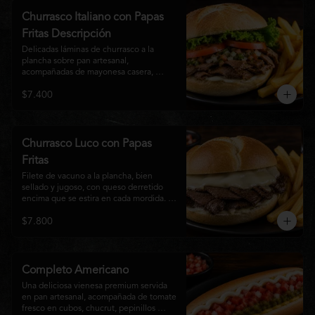
auténtico
Churrasco Italiano con Papas
Fritas Descripción
Delicadas láminas de churrasco a la 
plancha sobre pan artesanal, 
acompañadas de mayonesa casera, 
tomate fresco, palta cremosa y lechuga 
$7.400
crocante. Servido con una generosa 
porción de papas fritas doradas y 
crujientes
Churrasco Luco con Papas
Fritas
Filete de vacuno a la plancha, bien 
sellado y jugoso, con queso derretido 
encima que se estira en cada mordida. 
Todo servido en pan marraqueta caliente 
$7.800
y crujiente. Simple, directo y 
contundente.El nombre "Luco" viene del 
Bar Lúgano en Santiago. Es para los que 
aman carne + queso y nada más.
Completo Americano
Una deliciosa vienesa premium servida 
en pan artesanal, acompañada de tomate 
fresco en cubos, chucrut, pepinillos 