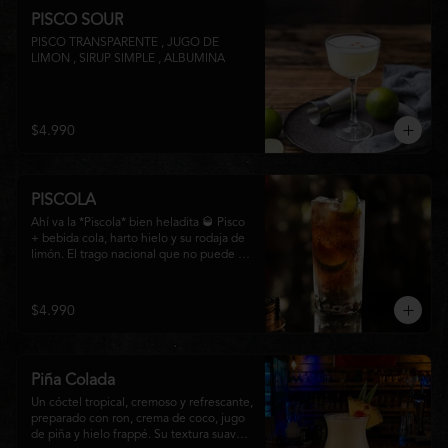
PISCO SOUR
PISCO TRANSPARENTE , JUGO DE 
LIMON , SIRUP SIMPLE , ALBUMINA
$4.990
PISCOLA
Ahí va la *Piscola* bien heladita 🥃 Pisco 
+ bebida cola, harto hielo y su rodaja de 
limón. El trago nacional que no puede 
faltar en ninguna junta. Clásico de barra 
chilena.
$4.990
Piña Colada
Un cóctel tropical, cremoso y refrescante, 
preparado con ron, crema de coco, jugo 
de piña y hielo frappé. Su textura suave y 