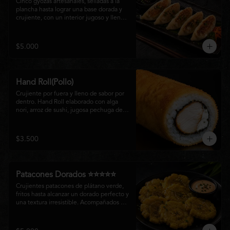
Cinco gyozas artesanales, selladas a la 
plancha hasta lograr una base dorada y 
crujiente, con un interior jugoso y lleno 
de sabor. Acompañadas de una delicada 
salsa oriental de la casa, son el equilibrio 
perfecto entre tradición japonesa y la 
$5.000
esencia de la cocina nikkei, ideales para 
comenzar una experiencia gastronómica 
única.
Hand Roll(Pollo)
Crujiente por fuera y lleno de sabor por 
dentro. Hand Roll elaborado con alga 
nori, arroz de sushi, jugosa pechuga de 
pollo crispy y queso crema, envuelto en 
una fina capa dorada y crocante. Una 
combinación perfecta de textura y 
$3.500
cremosidad que convierte este clásico en 
una experiencia irresistible.
Patacones Dorados ⭐⭐⭐⭐⭐
Crujientes patacones de plátano verde, 
fritos hasta alcanzar un dorado perfecto y 
una textura irresistible. Acompañados de 
nuestra salsa especial de la casa, son el 
complemento ideal para compartir o 
disfrutar como entrada con el auténtico 