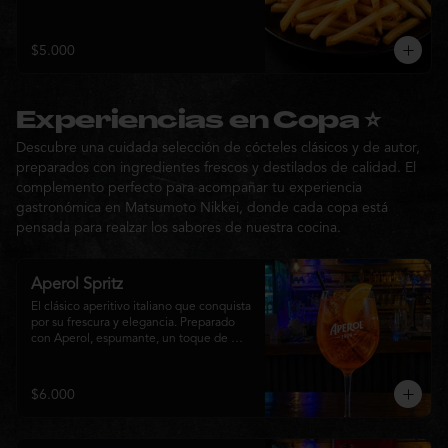
$5.000
Experiencias en Copa ⭐
Descubre una cuidada selección de cócteles clásicos y de autor,
preparados con ingredientes frescos y destilados de calidad. El
complemento perfecto para acompañar tu experiencia
gastronómica en Matsumoto Nikkei, donde cada copa está
pensada para realzar los sabores de nuestra cocina.
Aperol Spritz
El clásico aperitivo italiano que conquista 
por su frescura y elegancia. Preparado 
con Aperol, espumante, un toque de 
agua con gas, abundante hielo y una 
rodaja de naranja fresca. Un cóctel ligero, 
refrescante y de notas cítricas, perfecto 
$6.000
para disfrutar antes de la comida o 
acompañar la experiencia gastronómica 
de Matsumoto Nikkei.