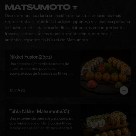
Ideal para: una cita, una salida con 
MATSUMOTO ⭐
amigos o una noche especial llena de 
Descubre una cuidada selección de nuestras creaciones más
sabor y buena compañía.
representativas, donde la tradición japonesa y la esencia peruana
se fusionan en cada bocado. Rolls elaborados con ingredientes
frescos, sabores únicos y una presentación que refleja la
auténtica experiencia Nikkei de Matsumoto.
Nikkei Fusion(25pz)
Una combinación perfecta de dos de 
nuestros rolls más populares, 
acompañados de 5 croquetas Nikkei 
doradas y crujientes, rellenas de queso 
crema y salmón, servidas con una 
cremosa salsa de la casa. Una tabla que 
$12.990
reúne diferentes texturas y sabores, ideal 
para compartir y disfrutar de la auténtica 
fusión de la cocina japonesa con 
inspiración peruana.
Tabla Nikkei Matsumoto(35)
Una experiencia pensada para compartir 
que reúne lo mejor de la cocina Nikkei. 
Incluye una selección de tres variedades 
de rolls cuidadosamente preparados, 