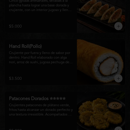
Cinco gyozas artesanales, selladas a la 
plancha hasta lograr una base dorada y 
crujiente, con un interior jugoso y lleno 
de sabor. Acompañadas de una delicada 
salsa oriental de la casa, son el equilibrio 
perfecto entre tradición japonesa y la 
$5.000
esencia de la cocina nikkei, ideales para 
comenzar una experiencia gastronómica 
única.
Hand Roll(Pollo)
Crujiente por fuera y lleno de sabor por 
dentro. Hand Roll elaborado con alga 
nori, arroz de sushi, jugosa pechuga de 
pollo crispy y queso crema, envuelto en 
una fina capa dorada y crocante. Una 
combinación perfecta de textura y 
$3.500
cremosidad que convierte este clásico en 
una experiencia irresistible.
Patacones Dorados ⭐⭐⭐⭐⭐
Crujientes patacones de plátano verde, 
fritos hasta alcanzar un dorado perfecto y 
una textura irresistible. Acompañados de 
nuestra salsa especial de la casa, son el 
complemento ideal para compartir o 
disfrutar como entrada con el auténtico 