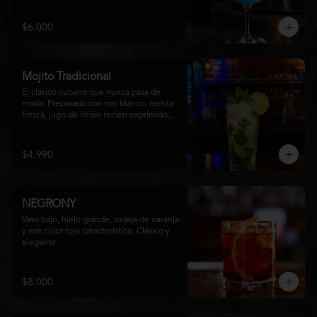
equilibrio entre notas cítricas, dulces y un 
final fresco, ideal para cualquier ocasión.
$6.000
Mojito Tradicional
El clásico cubano que nunca pasa de 
moda. Preparado con ron blanco, menta 
fresca, jugo de limón recién exprimido, 
azúcar, agua con gas y abundante hielo 
triturado. Un cóctel refrescante, 
aromático y perfectamente equilibrado, 
$4.990
ideal para disfrutar en cualquier ocasión.
NEGRONY
Vaso bajo, hielo grande, rodaja de naranja 
y ese color rojo característico. Clásico y 
elegante.
$8.000