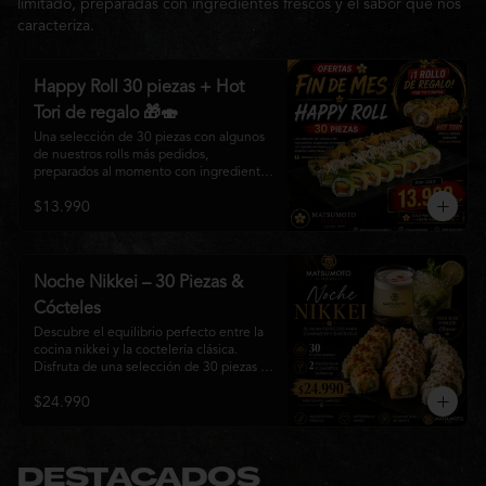
limitado, preparadas con ingredientes frescos y el sabor que nos
caracteriza.
Happy Roll 30 piezas + Hot
Tori de regalo 🎁🍣
Una selección de 30 piezas con algunos 
de nuestros rolls más pedidos, 
preparados al momento con ingredientes 
frescos y el auténtico estilo de 
$13.990
Matsumoto Nikkei. Una promoción 
pensada para compartir y disfrutar de una 
gran variedad de sabores.

Incluye un Hot Tori de regalo (10 piezas): 
Noche Nikkei – 30 Piezas &
un roll crujiente relleno de pollo, queso 
Cócteles
crema y cebollín, frito en panko hasta 
obtener un dorado perfecto y una 
Descubre el equilibrio perfecto entre la 
textura irresistible.
cocina nikkei y la coctelería clásica. 
Disfruta de una selección de 30 piezas 
premium preparadas con ingredientes 
$24.990
frescos, acompañadas de 2 Pisco Sour o 
2 Mojitos Clásicos. Una experiencia 
pensada para compartir, celebrar y 
disfrutar de los sabores que hacen única 
a Matsumoto Nikkei.

DESTACADOS