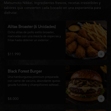
Matsumoto Nikkei. Ingredientes frescos, recetas irresistibles y
sabores que convierten cada bocado en una experiencia para
disfrutar.
Alitas Broaster (6 Unidades)
Ocho alitas de pollo estilo broaster, 
marinadas con una mezcla de especias y 
fritas hasta obtener un exterior 
irresistiblemente crujiente y un interior 
tierno y jugoso. Acompañadas de una 
generosa porción de papas fritas doradas 
$11.990
y una salsa a elección. El picoteo 
perfecto para compartir o disfrutar sin 
límites.
Black Forest Burger
Una hamburguesa premium preparada 
con carne de vacuno, abundante queso 
gouda fundido y champiñones salteados 
en mantequilla, acompañados de 
lechuga fresca, tomate, mayonesa casera 
y nuestra exclusiva salsa Matsumoto, 
$8.000
todo servido en un suave pan brioche 
tostado. Una combinación cremosa, 
intensa y llena de sabor para quienes 