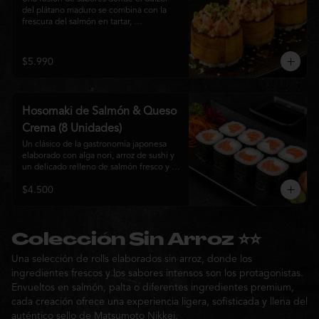
del plátano maduro se combina con la 
frescura del salmón en tartar, 
acompañado de salsa nikkei, cebollín y 
sésamo tostado para una experiencia 
única.
$5.990
Hosomaki de Salmón & Queso
Crema (8 Unidades)
Un clásico de la gastronomía japonesa 
elaborado con alga nori, arroz de sushi y 
un delicado relleno de salmón fresco y 
queso crema. Su combinación de sabores 
$4.500
suaves y textura cremosa ofrece una 
experiencia equilibrada, fresca y 
auténtica en cada bocado.
Colección Sin Arroz ⭐⭐
Una selección de rolls elaborados sin arroz, donde los
ingredientes frescos y los sabores intensos son los protagonistas.
Envueltos en salmón, palta o diferentes ingredientes premium,
cada creación ofrece una experiencia ligera, sofisticada y llena del
auténtico sello de Matsumoto Nikkei.