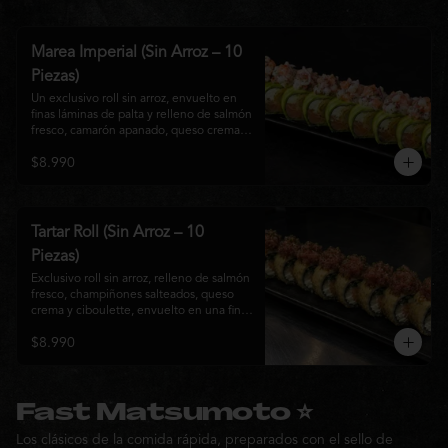
Marea Imperial (Sin Arroz – 10
Piezas)
Un exclusivo roll sin arroz, envuelto en 
finas láminas de palta y relleno de salmón 
fresco, camarón apanado, queso crema y 
cebollín. Coronado con un delicado 
$8.990
ceviche mixto marinado en leche de 
tigre, cebolla morada, cilantro y un sutil 
toque de ají, creando una combinación 
perfecta entre frescura, cremosidad y 
crocancia. Una creación premium que 
Tartar Roll (Sin Arroz – 10
representa la esencia de la cocina Nikkei.
Piezas)
Exclusivo roll sin arroz, relleno de salmón 
fresco, champiñones salteados, queso 
crema y ciboulette, envuelto en una fina 
capa crocante. Coronado con un 
$8.990
delicado tartar de atún fresco sazonado 
con salsa Nikkei, cebollín y un toque de 
sésamo, logrando una combinación 
perfecta entre cremosidad, frescura y 
textura en cada bocado.
Fast Matsumoto ⭐
Los clásicos de la comida rápida, preparados con el sello de