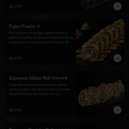
creando un equilibrio perfecto entre 
$6.490
frescura, cremosidad y crocancia en cada 
bocado.
Pulpo Fusión ⭐
Roll relleno con pulpo, queso crema y 
palta, envuelto en finas láminas de palta y 
coronado con una irresistible fusión de 
salsa acevichada y huancaína. Finalizado 
con cebollín fresco, sésamo tostado y 
láminas de pulpo, ofreciendo una 
$6.990
combinación perfecta entre frescura, 
cremosidad
Supreme Nikkei Roll ⭐⭐⭐⭐⭐
Exquisito roll de camarón furai, queso 
crema y palta, envuelto en finas láminas 
de palta fresca. Se corona con un 
delicado ceviche de atún preparado al 
estilo nikkei, creando una armoniosa 
fusión de texturas, frescura y sabores que 
$6.490
resaltan la esencia del Pacífico.