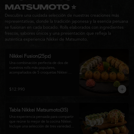
Ideal para: una cita, una salida con 
MATSUMOTO ⭐
amigos o una noche especial llena de 
Descubre una cuidada selección de nuestras creaciones más
sabor y buena compañía.
representativas, donde la tradición japonesa y la esencia peruana
se fusionan en cada bocado. Rolls elaborados con ingredientes
frescos, sabores únicos y una presentación que refleja la
auténtica experiencia Nikkei de Matsumoto.
Nikkei Fusion(25pz)
Una combinación perfecta de dos de 
nuestros rolls más populares, 
acompañados de 5 croquetas Nikkei 
doradas y crujientes, rellenas de queso 
crema y salmón, servidas con una 
cremosa salsa de la casa. Una tabla que 
$12.990
reúne diferentes texturas y sabores, ideal 
para compartir y disfrutar de la auténtica 
fusión de la cocina japonesa con 
inspiración peruana.
Tabla Nikkei Matsumoto(35)
Una experiencia pensada para compartir 
que reúne lo mejor de la cocina Nikkei. 
Incluye una selección de tres variedades 
de rolls cuidadosamente preparados, 