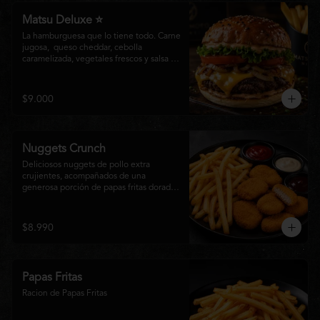
Matsu Deluxe ⭐
La hamburguesa que lo tiene todo. Carne 
jugosa,  queso cheddar, cebolla 
caramelizada, vegetales frescos y salsa 
especial Matsumoto en un suave pan 
brioche. Un clásico irresistible, hecho 
para los amantes de las grandes 
$9.000
hamburguesas.
Nuggets Crunch
Deliciosos nuggets de pollo extra 
crujientes, acompañados de una 
generosa porción de papas fritas doradas 
y servidos con salsa BBQ, mayonesa y 
kétchup. Una combinación clásica, 
irresistible y perfecta para cualquier 
$8.990
ocasión.
Papas Fritas
Racion de Papas Fritas