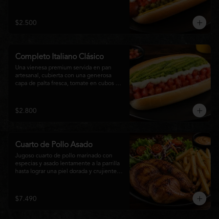
relish, mostaza y una generosa capa de 
mayonesa casera.
$2.500
Completo Italiano Clásico
Una vienesa premium servida en pan 
artesanal, cubierta con una generosa 
capa de palta fresca, tomate en cubos y 
mayonesa casera. Un clásico chileno 
preparado con ingredientes frescos, 
cremoso, sabroso y perfecto para 
$2.800
disfrutar en cualquier momento.
Cuarto de Pollo Asado
Jugoso cuarto de pollo marinado con 
especias y asado lentamente a la parrilla 
hasta lograr una piel dorada y crujiente. 
Acompañado de una generosa porción 
de papas fritas y una fresca ensalada de 
lechuga, tomate y vegetales de 
$7.490
temporada. Un plato clásico, abundante y 
lleno de sabor, ideal para disfrutar en 
cualquier momento.