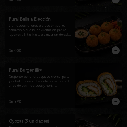
salsa especial de la casa, ideales para 
disfrutar como entrada o para compartir 
con el auténtico sabor de la cocina 
nikkei.
Furai Balls a Elección
5 unidades rellenas a elección: pollo, 
camarón o queso, envueltas en panko 
japonés y fritas hasta alcanzar un dorado 
perfecto. Acompañadas de nuestra salsa 
especial de la casa.
$6.000
Furai Burger 🍔⭐
Crujiente pollo furai, queso crema, palta 
y cebollín, envueltos entre dos discos de 
arroz de sushi dorados y nori. 
Acompañado de nuestra salsa especial 
Matsumoto, una creación que fusiona la 
tradición japonesa con el sabor nikkei en 
$6.990
cada bocado.
Gyozas (5 unidades)