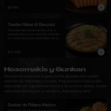
$9.990
Tiradito Nikkei (A Elección)
Delicadas láminas de salmón, atún o 
pescado blanco, a tu elección, bañadas 
en nuestra exclusiva salsa Nikkei de la 
casa. Su equilibrio entre cítricos, ají y 
notas orientales se complementa con 
palta, cebolla morada, ají fresco, brotes y 
$10.990
sésamo, ofreciendo una experiencia 
fresca, sofisticada y llena de sabor.
Hosomakis y Gunkan
Descubre la esencia de la gastronomía japonesa con nuestra
selección de Hosomakis y Gunkan. Preparaciones tradicionales
elaboradas con ingredientes frescos y de primera calidad, donde
cada pieza destaca por su equilibrio, delicadeza y sabor
Gunkan de Plátano Maduro
Una fusión de sabores donde el dulzor 