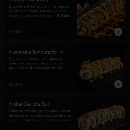
Golden Plátano Rol
Exquisito roll envuelto en finas láminas 
de plátano maduro, relleno con pollo 
crispy, queso crema y cebollín. Bañado 
con una cremosa salsa fuji y un toque de 
salsa teriyaki, finalizado con sésamo 
tostado y cebollín fresco. Una 
$6.490
combinación perfecta entre el dulzor del 
plátano y los intensos sabores de la 
cocina nikkei.
Huancaína Tempura Roll ⭐
Crujiente roll de camarón apanado, 
queso crema y cebollín, envuelto en 
panko y frito al punto perfecto. Se 
corona con salmón y pescado blanco en 
tempura, finas láminas de cebolla morada 
y una sedosa salsa huancaína, finalizada 
$6.490
con toques de pimentón rojo fresco que 
aportan equilibrio, color y un auténtico 
carácter nikkei.
Nikkei Ceviche Roll
Camarón apanado, palta y queso crema 
envueltos en una delicada capa de arroz 
y nori. Coronado con un fresco ceviche 
nikkei de salmón y pescado blanco, 
cebolla morada y nuestra salsa especial, 