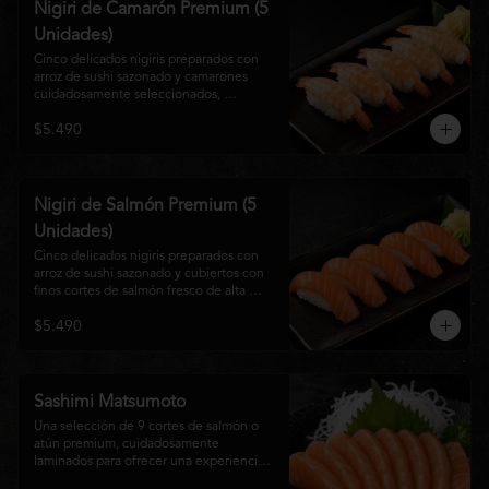
Nigiri de Camarón Premium (5
Unidades)
Cinco delicados nigiris preparados con 
arroz de sushi sazonado y camarones 
cuidadosamente seleccionados, 
elaborados al estilo tradicional japonés. 
$5.490
Su textura suave, frescura y sabor natural 
crean una experiencia equilibrada y 
refinada, perfecta para los amantes de la 
cocina Nikkei.
Nigiri de Salmón Premium (5
Unidades)
Cinco delicados nigiris preparados con 
arroz de sushi sazonado y cubiertos con 
finos cortes de salmón fresco de alta 
calidad. Una propuesta clásica de la 
$5.490
gastronomía japonesa que destaca por su 
frescura, suavidad y equilibrio, ideal para 
quienes disfrutan del sabor auténtico del 
salmón.
Sashimi Matsumoto
Una selección de 9 cortes de salmón o 
atún premium, cuidadosamente 
laminados para ofrecer una experiencia 
auténtica y llena de frescura.