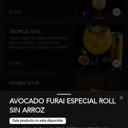
su inconfundible sabor dulce lo 
convierten en la elección perfecta para 
disfrutar de un momento de relajo o 
$7.000
acompañar la experiencia gastronómica 
de Matsumoto Nikkei. 🍍🥥
TROPICAL GYN
HIELO JUGO DE NARANJA GYM RED 
BULL TROPICAL Y TOQUUES DE 
GRANADINA DECORADO CON MENTA 
Y TROZOS DE FRUTA A 
DISPONIBILIDAD
$7.000
WHISKY SOUR
AVOCADO FURAI ESPECIAL ROLL
SIN ARROZ
$6.000
Este producto no esta disponible