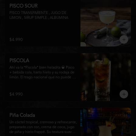
PISCO SOUR
PISCO TRANSPARENTE , JUGO DE 
LIMON , SIRUP SIMPLE , ALBUMINA
$4.990
PISCOLA
Ahí va la *Piscola* bien heladita 🥃 Pisco 
+ bebida cola, harto hielo y su rodaja de 
limón. El trago nacional que no puede 
faltar en ninguna junta. Clásico de barra 
chilena.
$4.990
Piña Colada
Un cóctel tropical, cremoso y refrescante, 
preparado con ron, crema de coco, jugo 
de piña y hielo frappé. Su textura suave y 