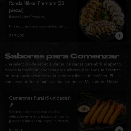
y sabor, ideal para compartir entre 3 y 4 
Ronda Nikkei Premium (30
personas.
piezas)
Ronda Nikkei Premium

Una exclusiva selección de tres de 
nuestros rolls premium, cuidadosamente 
$19.990
elaborados con ingredientes frescos y 
coronados con toppings de inspiración 
nikkei. Una experiencia que combina 
frescura, crocancia y cremosidad, 
pensada para compartir y descubrir la 
Sabores para Comenzar
esencia de Matsumoto Nikkei en cada 
Una selección de especialidades pensadas para abrir el apetito,
bocado.
donde la tradición japonesa y los sabores peruanos se fusionan
en preparaciones frescas, crujientes y llenas de carácter. El
comienzo perfecto para vivir la experiencia Matsumoto Nikkei.
Camarones Furai (5 unidades)
🍤
Cinco camarones seleccionados, 
delicadamente empanizados en panko 
japonés y fritos hasta lograr un dorado 
perfecto. Crujientes por fuera y jugosos 
$5.000
por dentro, acompañados de nuestra 