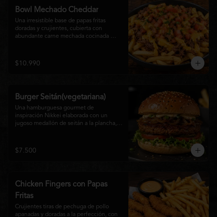
disfrutan las hamburguesas gourmet.
Bowl Mechado Cheddar
Una irresistible base de papas fritas 
doradas y crujientes, cubierta con 
abundante carne mechada cocinada 
lentamente, bañada en cremosa salsa 
cheddar, tomate fresco en cubos y un 
toque de cebollín que aporta frescura y 
$10.990
color. Un bowl abundante, perfecto para 
compartir... o disfrutar por completo.
Burger Seitán(vegetariana)
Una hamburguesa gourmet de 
inspiración Nikkei elaborada con un 
jugoso medallón de seitán a la plancha, 
cebolla caramelizada, lechuga fresca, 
tomate,  y mayonesa de la casa, servida 
en pan brioche tostado. Una opción 
$7.500
100% vegetal que destaca por su textura, 
sabor intenso y equilibrio perfecto entre 
lo dulce, lo fresco y lo umami. Ideal para 
quienes buscan una experiencia 
Chicken Fingers con Papas
diferente sin renunciar al sabor.
Fritas
Crujientes tiras de pechuga de pollo 
apanadas y doradas a la perfección, con 