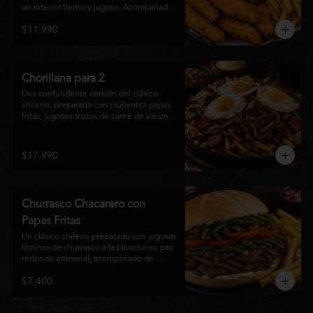
un interior tierno y jugoso. Acompañadas 
de una generosa porción de papas fritas 
$11.990
doradas y una salsa a elección. Un clásico 
irresistible, perfecto para compartir o 
disfrutar como una comida llena de sabor 
y crocancia.
Chorillana para 2
Una contundente versión del clásico 
chileno, preparada con crujientes papas 
fritas, jugosos trozos de carne de vacuno 
salteados al punto, chorizo grillado, 
cebolla caramelizada y coronada con tres 
huevos fritos de yema cremosa. Un plato 
$17.990
perfecto para compartir y disfrutar con 
una cerveza bien helada o tu cóctel 
favorito. Ideal para 2 a 4 personas.
Churrasco Chacarero con
Papas Fritas
Un clásico chileno preparado con jugosas 
láminas de churrasco a la plancha en pan 
redondo artesanal, acompañado de 
abundantes porotos verdes salteados, 
$7.400
frescas rodajas de tomate, mayonesa 
casera y una generosa porción de papas 
fritas doradas y crujientes. Sabor 