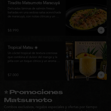
Tiradito Matsumoto Maracuyá
Delicadas láminas de salmón fresco 
bañadas en una sedosa salsa acevichada 
de maracuyá, con notas cítricas y un 
equilibrio perfecto entre dulzor y acidez. 
Terminado con alcaparras, finas rodajas 
de ají rojo, aceite de cilantro, brotes 
$8.990
frescos y pimienta recién molida. Un 
plato ligero, elegante y lleno de frescura 
que representa la esencia de la cocina 
nikkei.
Tropical Matsu ☀️
Un cóctel tropical de textura cremosa 
que combina el dulzor del mango y la 
piña con un toque cítrico y un aroma 
fresco de menta. Refrescante, exótico y 
perfecto para disfrutar junto a la cocina 
nikkei de Matsumoto.
$7.000
⭐ Promociones
Matsumoto
Combos exclusivos, regalos especiales y ofertas por tiempo