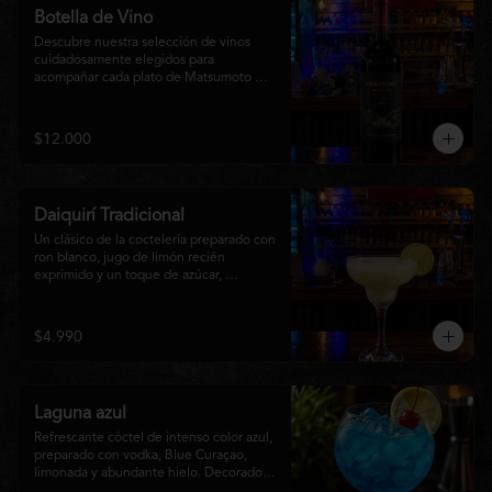
Botella de Vino
Descubre nuestra selección de vinos 
cuidadosamente elegidos para 
acompañar cada plato de Matsumoto 
Nikkei. Contamos con opciones de vinos 
tintos, blancos
$12.000
Daiquirí Tradicional
Un clásico de la coctelería preparado con 
ron blanco, jugo de limón recién 
exprimido y un toque de azúcar, 
mezclado con hielo frappé hasta lograr 
una textura suave y refrescante. Un 
cóctel equilibrado, de notas cítricas y 
$4.990
sabor intenso, perfecto para disfrutar en 
cualquier ocasión o acompañar la 
experiencia gastronómica de Matsumoto 
Nikkei.
Laguna azul
Refrescante cóctel de intenso color azul, 
preparado con vodka, Blue Curaçao, 
limonada y abundante hielo. Decorado 
con una rodaja de limón , ofrece un 