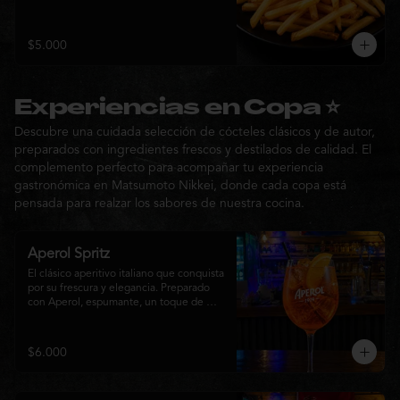
$5.000
Experiencias en Copa ⭐
Descubre una cuidada selección de cócteles clásicos y de autor,
preparados con ingredientes frescos y destilados de calidad. El
complemento perfecto para acompañar tu experiencia
gastronómica en Matsumoto Nikkei, donde cada copa está
pensada para realzar los sabores de nuestra cocina.
Aperol Spritz
El clásico aperitivo italiano que conquista 
por su frescura y elegancia. Preparado 
con Aperol, espumante, un toque de 
agua con gas, abundante hielo y una 
rodaja de naranja fresca. Un cóctel ligero, 
refrescante y de notas cítricas, perfecto 
$6.000
para disfrutar antes de la comida o 
acompañar la experiencia gastronómica 
de Matsumoto Nikkei.