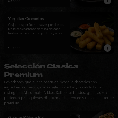
$5.000
sabor de la cocina nikkei.
Yuquitas Crocantes
Crujientes por fuera, suaves por dentro. 
Deliciosos bastones de yuca dorados 
hasta alcanzar el punto perfecto, servidos 
con una selección de salsas de la casa. 
Un acompañamiento irresistible para 
compartir o complementar cualquier 
$5.000
experiencia Matsumoto Nikkei.
Selección Clásica
Premium
Los sabores que nunca pasan de moda, elaborados con
ingredientes frescos, cortes seleccionados y la calidad que
distingue a Matsumoto Nikkei. Rolls equilibrados, generosos y
perfectos para quienes disfrutan del auténtico sushi con un toque
premium.