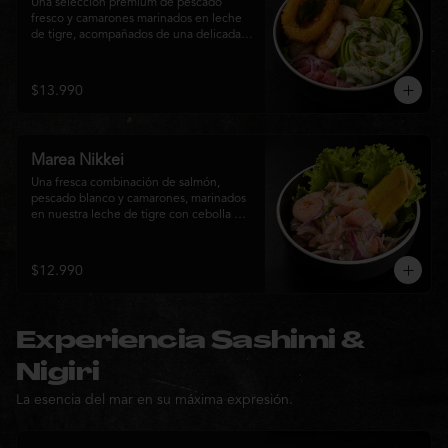
Una selección premium de pescado 
fresco y camarones marinados en leche 
de tigre, acompañados de una delicada 
rosa de palta, aros de calamar crocante y 
chips de plátano. Una creación Nikkei 
que combina frescura, textura y 
$13.990
elegancia en cada bocado.
Marea Nikkei
Una fresca combinación de salmón, 
pescado blanco y camarones, marinados 
en nuestra leche de tigre con cebolla 
morada y cilantro fresco. Acompañado de 
chips de plátano crocante y hojas verdes 
para una experiencia Nikkei llena de 
$12.990
frescura, equilibrio y sabor.
Experiencia Sashimi &
Nigiri
La esencia del mar en su máxima expresión.