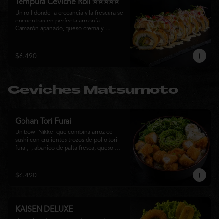
Tempura Ceviche Roll ⭐⭐⭐⭐⭐
Un roll donde la crocancia y la frescura se 
encuentran en perfecta armonía. 
Camarón apanado, queso crema y 
cebollín, envueltos en panko y fritos 
hasta alcanzar un dorado perfecto. Se 
corona con salmón y pescado blanco en 
$6.490
tempura, cebolla morada, una sedosa 
salsa acevichada, cilantro fresco y 
delicados toques de pimentón rojo, 
logrando una experiencia intensa, 
Ceviches Matsumoto
equilibrada y auténticamente nikkei.
Gohan Tori Furai
Un bowl Nikkei que combina arroz de 
sushi con crujientes trozos de pollo tori 
furai,  , abanico de palta fresca, queso 
crema y cebollín, terminado con semillas 
de sésamo. Una fusión de texturas y 
sabores que equilibra lo crocante, lo 
$6.490
fresco y lo cremoso en cada bocado. 
Ideal para quienes buscan una comida 
completa y llena de sabor.
KAISEN DELUXE