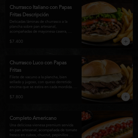
auténtico
Churrasco Italiano con Papas
Fritas Descripción
Delicadas láminas de churrasco a la 
plancha sobre pan artesanal, 
acompañadas de mayonesa casera, 
tomate fresco, palta cremosa y lechuga 
$7.400
crocante. Servido con una generosa 
porción de papas fritas doradas y 
crujientes
Churrasco Luco con Papas
Fritas
Filete de vacuno a la plancha, bien 
sellado y jugoso, con queso derretido 
encima que se estira en cada mordida. 
Todo servido en pan marraqueta caliente 
$7.800
y crujiente. Simple, directo y 
contundente.El nombre "Luco" viene del 
Bar Lúgano en Santiago. Es para los que 
aman carne + queso y nada más.
Completo Americano
Una deliciosa vienesa premium servida 
en pan artesanal, acompañada de tomate 
fresco en cubos, chucrut, pepinillos 